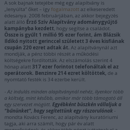
A sok bajnak tetejébe még egy alapítvány is
„lenyúlta” őket – így
fogalmazott
az elkeseredett
édesanya. 2008 februárjában, az akkor bejegyzés
alatt álló
Érző Szív Alapítvány adománygyűjtő
kampányba kezdett
, hogy segítse a családot.
Össze is gyűlt 1 millió 95 ezer forint, ám Blázsik
Ildikó nyitott gerinccel született 3 éves kisfiának
csupán 220 ezret adtak át.
Az alapítványnál azt
mondják, a pénz többi részét a működési
költségekre fordították. Az elszámolás szerint 4
hónap alatt
317 ezer forintot telefonáltak el az
operátorok. Benzinre 214 ezret költöttek,
de a
nyomtató festék is 34 ezerbe került.
-
Az indulás minden alapítványnál nehéz, ilyenkor több
a költség, mint később, amikor már több támogató áll
egy szervezet mögött.
Egyébként büszkén vállaljuk a
"bűnünket", hogy segítettünk egy rászorulónak
-
mondta Kovács Ferenc, az alapítvány kuratóriumi
tagja, aki arra számít, hogy pár év alatt
megerősödnek, és akkor több pénzt juttatnak el a