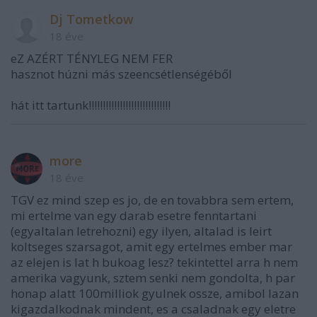
Dj Tometkow
18 éve
eZ AZÉRT TÉNYLEG NEM FER
hasznot húzni más szeencsétlenségéből
hát itt tartunk!!!!!!!!!!!!!!!!!!!!!!!!!!!!!
more
18 éve
TGV ez mind szep es jo, de en tovabbra sem ertem,
mi ertelme van egy darab esetre fenntartani
(egyaltalan letrehozni) egy ilyen, altalad is leirt
koltseges szarsagot, amit egy ertelmes ember mar
az elejen is lat h bukoag lesz? tekintettel arra h nem
amerika vagyunk, sztem senki nem gondolta, h par
honap alatt 100milliok gyulnek ossze, amibol lazan
kigazdalkodnak mindent, es a csaladnak egy eletre