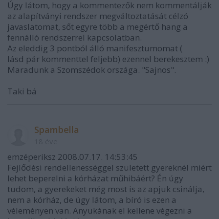
Úgy látom, hogy a kommentezők nem kommentálják
az alapítványi rendszer megváltoztatását célzó
javaslatomat, sőt egyre több a megértő hang a
fennálló rendszerrel kapcsolatban.
Az eleddig 3 pontból álló manifesztumomat (
lásd pár kommenttel feljebb) ezennel berekesztem :)
Maradunk a Szomszédok országa. "Sajnos".
Taki bá
Spambella
18 éve
emzéperiksz 2008.07.17. 14:53:45
Fejlődési rendellenességgel született gyereknél miért
lehet beperelni a kórházat műhibáért? Én úgy
tudom, a gyerekeket még most is az apjuk csinálja,
nem a kórház, de úgy látom, a bíró is ezen a
véleményen van. Anyukának el kellene végezni a