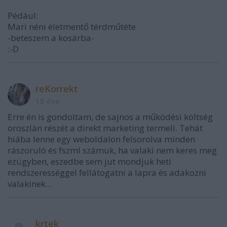
Pédául:
Mari néni életmentő térdműtéte
-beteszem a kosárba-
:-D
reKorrekt
18 éve
Erre én is gondoltam, de sajnos a működési költség
oroszlán részét a direkt marketing termeli. Tehát
hiába lenne egy weboldalon felsorolva minden
rászoruló és fszml számuk, ha valaki nem keres meg
ezügyben, eszedbe sem jut mondjuk heti
rendszerességgel fellátogatni a lapra és adakozni
valakinek...
krtek