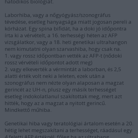
hatodikos biológiát.
Laborhiba, vagy a nőgyógyász/szonográfus
tévedése, esetleg hanyagsága miatt jogosan pereli a
kórházat. Egy spina bifidát, ha a doki jó időpontra
írta ki a vérvételt, a 16. terhességi héten az AFP
vizsgálatkor, vagy a 18. heti genetikai ultrahangon
nem kimutatni olyan szarvashiba, hogy csak na.
1. vagy rossz időpontban vették az AFP-t (nődoki
rossz vérvételi időpontot adott meg)
2. vagy elkeverték a vérmintát a laborban, és 2,5
alatti érték volt neki a leleten, ezek után a
szonográfus nem nézte olyan alaposan a magzat
gerincét az UH-n, plusz egy másik terhességet
esetleg indokolatlanul szakítottak meg, mert azt
hitték, hogy az a magzat a nyitott gerincű.
Mindkettő műhiba.
Genetikai hiba vagy teratológiai ártalom esetén a 20.
hétig lehet megszakítani a terhességet, ráadásul egy
4 feletti AFP értéknél, főleg ha az ultrahang