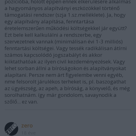
pozícióba, holott éppen ennek elkerülésére alkalmas
a hagyományos alapítványi eszközökkel történő
támogatási rendszer (szja 1.sz.melléklete). Ja, hogy
egy alapítvány alapítása, fenntartása
éretelemszerűen működési költségekkel jár együtt?
Ezt bele kell kalkulálni a rendszerbe, egy
szervezetnek vannak (minimálisan évi 1-3 milliós)
fenntartási költségei. Vagy tessék radikálisan átírni
számos kapcsolódó jogszabályt és akkor
kiiktathatóak az ilyen civil kezdeményezések. Vagy
lehet sorban állni a bíróságokon és alapítványokat
alapítani. Persze nem árt figyelembe venni egyéb,
nme felsorolt járulékos terheket is, pl. baszogathat
az ügyészség, az apeh, a bíróság, a könyvelő, és még
sorolhatnám. így már gondolom, savaynodik a
szőlő... ez van.
zero
18 éve