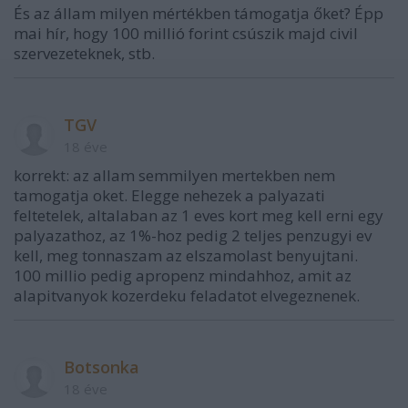
És az állam milyen mértékben támogatja őket? Épp
mai hír, hogy 100 millió forint csúszik majd civil
szervezeteknek, stb.
TGV
18 éve
korrekt: az allam semmilyen mertekben nem
tamogatja oket. Elegge nehezek a palyazati
feltetelek, altalaban az 1 eves kort meg kell erni egy
palyazathoz, az 1%-hoz pedig 2 teljes penzugyi ev
kell, meg tonnaszam az elszamolast benyujtani.
100 millio pedig apropenz mindahhoz, amit az
alapitvanyok kozerdeku feladatot elvegeznenek.
Botsonka
18 éve