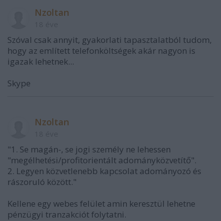
Nzoltan
18 éve
Szóval csak annyit, gyakorlati tapasztalatból tudom,
hogy az említett telefonköltségek akár nagyon is
igazak lehetnek...
Skype
Nzoltan
18 éve
"1. Se magán-, se jogi személy ne lehessen
"megélhetési/profitorientált adományközvetítő".
2. Legyen közvetlenebb kapcsolat adományozó és
rászoruló között."
Kellene egy webes felület amin keresztül lehetne
pénzügyi tranzakciót folytatni.