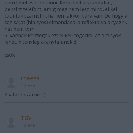
nem lehet zsebre tenni. Kerni kell a szamlakat,
benzint telefont, amig meg nem lesz mind. el kell
tudniuk szamolni. ha nem akkor para van. De hogy a
ceg sajat (hianyos) elmondasara reflektalva anyazni,
hat nem tom.
5. vannak koltsegek ezt el kell fogadni, az aranyok
lehet, h tenyleg aranytalanok :)
csok
cheega
18 éve
A vitat bezarom :)
TGV
18 éve