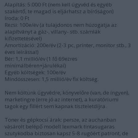
Alapítás: 5.000 Ft (nem kell ügyvéd és egyéb
szakértő, te magad is eljárhatsz a bíróságon)
Iroda: 0 Ft
Rezsi: 100e/év (a tulajdonos nem húzogatja az
alapítványt a gáz-, villany- stb. számlák
kifizettetésével)
Amortizáció: 200e/év (2-3 pc, printer, monitor stb., 3
éves leírással)
Bér: 1,1 millió/év (1 fő 69ezres
minimálbéren+járulékai)
Egyéb költségek: 100e/év
Mindösszesen: 1,5 millió/év fix költség.
Nem költünk ügyvédre, könyvelőre (van, de ingyen),
marketingre (erre jó az internet), a kuratóriumi
tagok egy fillért sem kapnak tiszteletdíjra.
Toner és gépkocsi árak: persze, az auchanban
vásárolt belépő modell lexmark tintasugaras
szutykodba biztosan kapsz 5-8 rugóért patront, de