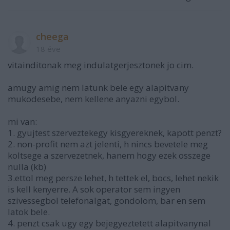
cheega
18 éve
vitainditonak meg indulatgerjesztonek jo cim.
amugy amig nem latunk bele egy alapitvany
mukodesebe, nem kellene anyazni egybol.
mi van:
1. gyujtest szerveztekegy kisgyereknek, kapott penzt?
2. non-profit nem azt jelenti, h nincs bevetele meg
koltsege a szervezetnek, hanem hogy ezek osszege
nulla (kb)
3.ettol meg persze lehet, h tettek el, bocs, lehet nekik
is kell kenyerre. A sok operator sem ingyen
szivessegbol telefonalgat, gondolom, bar en sem
latok bele.
4. penzt csak ugy egy bejegyeztetett alapitvanynal