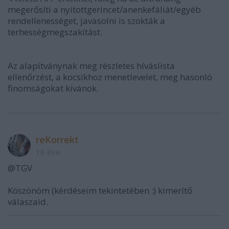
megerősíti a nyitottgerincet/anenkefáliát/egyéb
rendellenességet, javasolni is szokták a
terhességmegszakítást.
Az alapítványnak meg részletes híváslista
ellenőrzést, a kocsikhoz menetlevelet, meg hasonló
finomságokat kívánok.
reKorrekt
18 éve
@TGV
Köszönöm (kérdéseim tekintetében :) kimerítő
válaszaid.