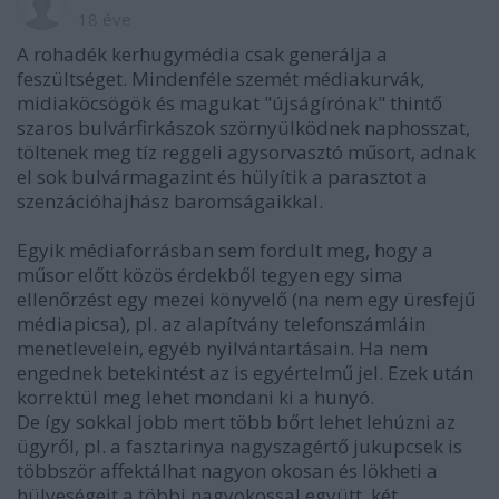
18 éve
A rohadék kerhugymédia csak generálja a
feszültséget. Mindenféle szemét médiakurvák,
midiaköcsögök és magukat "újságírónak" thintő
szaros bulvárfirkászok szörnyülködnek naphosszat,
töltenek meg tíz reggeli agysorvasztó műsort, adnak
el sok bulvármagazint és hülyítik a parasztot a
szenzációhajhász baromságaikkal.
Egyik médiaforrásban sem fordult meg, hogy a
műsor előtt közös érdekből tegyen egy sima
ellenőrzést egy mezei könyvelő (na nem egy üresfejű
médiapicsa), pl. az alapítvány telefonszámláin
menetlevelein, egyéb nyilvántartásain. Ha nem
engednek betekintést az is egyértelmű jel. Ezek után
korrektül meg lehet mondani ki a hunyó.
De így sokkal jobb mert több bőrt lehet lehúzni az
ügyről, pl. a fasztarinya nagyszagértő jukupcsek is
többször affektálhat nagyon okosan és lökheti a
hülyeségeit a többi nagyokossal együtt, két