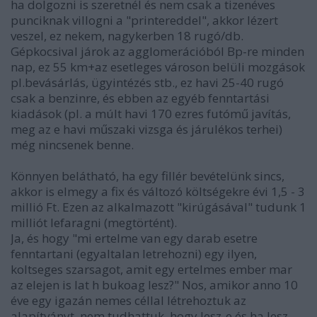
ha dolgozni is szeretnél és nem csak a tizenéves
punciknak villogni a "printereddel", akkor lézert
veszel, ez nekem, nagykerben 18 rugó/db.
Gépkocsival járok az agglomerációból Bp-re minden
nap, ez 55 km+az esetleges városon belüli mozgások
pl.bevásárlás, ügyintézés stb., ez havi 25-40 rugó
csak a benzinre, és ebben az egyéb fenntartási
kiadások (pl. a múlt havi 170 ezres futómű javítás,
meg az e havi műszaki vizsga és járulékos terhei)
még nincsenek benne.
Könnyen belátható, ha egy fillér bevételünk sincs,
akkor is elmegy a fix és változó költségekre évi 1,5 - 3
millió Ft. Ezen az alkalmazott "kirúgásával" tudunk 1
milliót lefaragni (megtörtént).
Ja, és hogy "mi ertelme van egy darab esetre
fenntartani (egyaltalan letrehozni) egy ilyen,
koltseges szarsagot, amit egy ertelmes ember mar
az elejen is lat h bukoag lesz?" Nos, amikor anno 10
éve egy igazán nemes céllal létrehoztuk az
alapítványt, nem tudhattuk, hogy lesz-e és ha lesz,