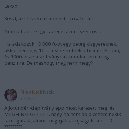
Lexxx
Köszi, azt hiszem mindenki okosabb lett....
Nem jól van ez így ..az egész rendszer rossz ...
Ha adakozok 10 000 ft-ot egy beteg kisgyereknek,
akkor nem egy 1000-est szeretnék a betegnek adni,
és 9000-et az alapítványnak munkabérre meg
benzinre. De máshogy meg nem megy?
NickNickNick
17 éve
A Jótündér Alapítvány épp most keresett meg, és
MEGFENYEGETETT, hogy ha nem ad a cégem nekik
támogatást, akkor megírják az újságokban! o.O
?????????