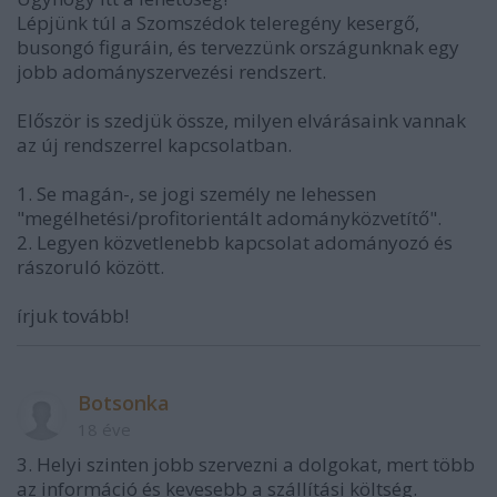
Lépjünk túl a Szomszédok teleregény kesergő,
busongó figuráin, és tervezzünk országunknak egy
jobb adományszervezési rendszert.
Először is szedjük össze, milyen elvárásaink vannak
az új rendszerrel kapcsolatban.
1. Se magán-, se jogi személy ne lehessen
"megélhetési/profitorientált adományközvetítő".
2. Legyen közvetlenebb kapcsolat adományozó és
rászoruló között.
írjuk tovább!
Botsonka
18 éve
3. Helyi szinten jobb szervezni a dolgokat, mert több
az információ és kevesebb a szállítási költség.