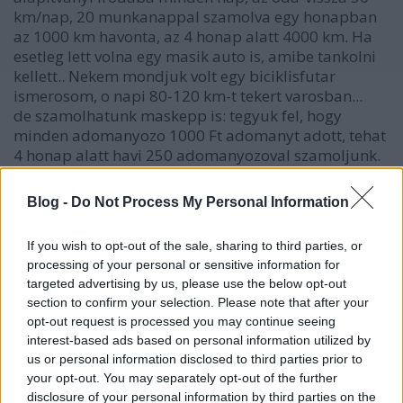
km/nap, 20 munkanappal szamolva egy honapban
az 1000 km havonta, az 4 honap alatt 4000 km. Ha
esetleg lett volna egy masik auto is, amibe tankolni
kellett.. Nekem mondjuk volt egy biciklisfutar
ismerosom, o napi 80-120 km-t tekert varosban...
de szamolhatunk maskepp is: tegyuk fel, hogy
minden adomanyozo 1000 Ft adomanyt adott, tehat
4 honap alatt havi 250 adomanyozoval szamoljunk.
Tegyuk fel, hogy minden negyedik, telefonon
felhivott ember adomanyozott es hozza kiment
Blog -
Do Not Process My Personal Information
valaki kocsival egy csekkel vagy valami hasonlo.
Ebben az esetben volt 4000 telefonhivas (hany 20
If you wish to opt-out of the sale, sharing to third parties, or
forintos perc alatt is lehet valakit meggyozni, hogy
processing of your personal or sensitive information for
adjon 1000 forintot? aztan kimentek kocsival
targeted advertising by us, please use the below opt-out
mondjuk mind az ezer helyre, atlag 4 km oda es 4
section to confirm your selection. Please note that after your
km vissza, az 8000 km).
opt-out request is processed you may continue seeing
Szoval en egyaltalan nem tartom ezeket a szamokat
interest-based ads based on personal information utilized by
olyan nagyon irrealisnak, bar ketsegkivul a
us or personal information disclosed to third parties prior to
bevetelhez kepest eleg magasak a koltsegek, de tul
your opt-out. You may separately opt-out of the further
keves informacio alla a rendelkezesunkre, hogy
disclosure of your personal information by third parties on the