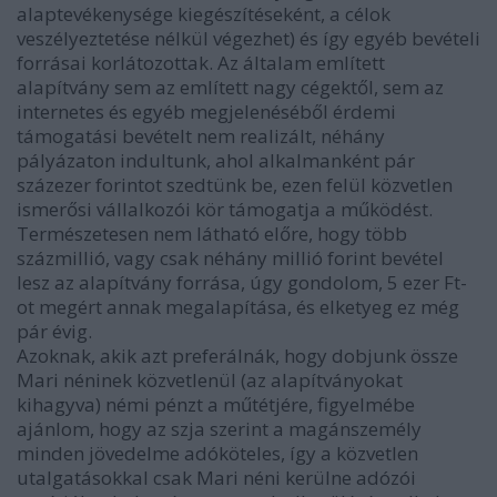
alaptevékenysége kiegészítéseként, a célok
veszélyeztetése nélkül végezhet) és így egyéb bevételi
forrásai korlátozottak. Az általam említett
alapítvány sem az említett nagy cégektől, sem az
internetes és egyéb megjelenéséből érdemi
támogatási bevételt nem realizált, néhány
pályázaton indultunk, ahol alkalmanként pár
százezer forintot szedtünk be, ezen felül közvetlen
ismerősi vállalkozói kör támogatja a működést.
Természetesen nem látható előre, hogy több
százmillió, vagy csak néhány millió forint bevétel
lesz az alapítvány forrása, úgy gondolom, 5 ezer Ft-
ot megért annak megalapítása, és elketyeg ez még
pár évig.
Azoknak, akik azt preferálnák, hogy dobjunk össze
Mari néninek közvetlenül (az alapítványokat
kihagyva) némi pénzt a műtétjére, figyelmébe
ajánlom, hogy az szja szerint a magánszemély
minden jövedelme adóköteles, így a közvetlen
utalgatásokkal csak Mari néni kerülne adózói