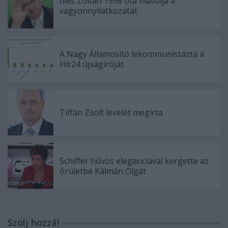
Illés Zoltán 1998 óta másolja a
vagyonnyilatkozatát
A Nagy Államosító lekommunistázta a
Hír24 újságíróját
Tiffán Zsolt levelét megírta
Schiffer hűvös eleganciával kergette az
őrületbe Kálmán Olgát
Szólj hozzá!