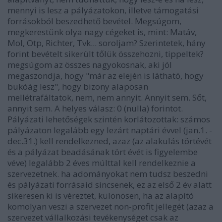
mennyi is lesz a pályázatokon, illetve támogatási
forrásokból beszedhető bevétel. Megsúgom,
megkerestünk olya nagy cégeket is, mint: Matáv,
Mol, Otp, Richter, Tvk... soroljam? Szerintetek, hány
forint bevételt sikerült tőlük összehozni, tippeltek?
megsúgom az összes nagyokosnak, aki jól
megaszondja, hogy "már az elején is látható, hogy
bukóág lesz", hogy bizony alaposan
mellétrafáltatok, nem, nem annyit. Annyit sem. Sőt,
annyit sem. A helyes válasz: 0 (nulla) forintot.
Pályázati lehetőségek szintén korlátozottak: számos
pályázaton legalább egy lezárt naptári évvel (jan.1. -
dec.31.) kell rendelkezned, azaz (az alakulás törtévét
és a pályázat beadásának tört évét is figyelembe
véve) legalább 2 éves múlttal kell rendelkeznie a
szervezetnek. ha adományokat nem tudsz beszedni
és pályázati forrásaid sincsenek, ez az első 2 év alatt
sikeresen ki is véreztet, különösen, ha az alapító
komolyan veszi a szervezet non-profit jellegét (azaz a
szervezet vállalkozási tevékenységet csak az