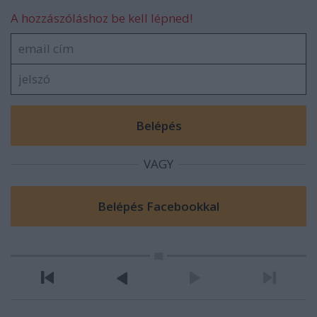
A hozzászóláshoz be kell lépned!
VAGY