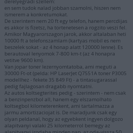
derelyegradi szellem:
en sem tudok nalad jobban szamolni, hiszen nem
ismerem a konkretumokat.
De szerintem nem 20 ft egy telefon, hanem percdijas
es akkor is fizetsz, ha tortenetesen a rogzito veszi fel.
Amikor Magyarorszagon jarok, akkor altalaban heti
10000 ft a telefonszamlam (kartyas mobil es nem
beszelek sokat - az 4 honap alatt 120000 lenne). Es
berautoval lenyomok 7-800 km-t (az 4 honapra
vetitve 9600 km).
Van jopar toner lezernyomtatoba, ami meguti a
30000 Ft-ot (pelda: HP LaserJet Q7551A toner P3005
modellhez - fekete 35 849 Ft) - a tintasugarassal
pedig fajlagosan dragabb nyomtatni.
Az autos koltsegterites pedig - szerintem - nem csak
a benzinpenzbol all, hanem egy elszamolhato
koltsegbol kilometerenkent, ami tartalmazza a
jarmu amortizaciojat is. De maradjunk csak egy
olyan peldanal, hogy az egyebkent ingyen dolgozo
alapitvanyi valaki 25 kilometerrol bemegy az
alapitvanyi irodaba minden nap, az oda-vissza 50