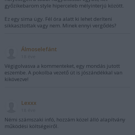
győzikebarom style hiperceleb mélyinterjú között.
Ez egy sima ügy. Fél óra alatt ki lehet deríteni
sikkasztottak vagy nem. Minek ennyi vergődés?
Álmoselefánt
18 éve
Végigolvasva a kommenteket, egy mondás jutott
eszembe. A pokolba vezető út is jószándékkal van
kikövezve!
Lexxx
18 éve
Némi számszaki infó, hozzám közel álló alapítvány
működési költségeiről.