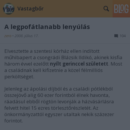
Vastagbőr
A legpofátlanabb lenyúlás
zero
•
2008. július 17.
104
Elvesztette a szentesi kórház ellen indított
műhibapert a csongrádi Blázsik Ildikó, akinek kisfia
három évvel ezelőtt
nyílt gerinccel született
. Most
a családnak kell kifizetnie a közel félmilliós
perköltséget.
Jelenleg az ápolási díjból és a családi pótlékból
összejövő alig 60 ezer forintból élnek havonta,
ráadásul ebből rögtön levonják a házvásárlásra
felvett hitel 15 ezres törlesztőrészletét. Az
önkormányzattól egyszer utaltak nekik százezer
forintot.