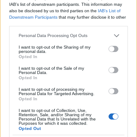
ebbol megallapithassuk, hogy valojaban mennyi
IAB’s list of downstream participants. This information may
lehetett volna az annyi.
also be disclosed by us to third parties on the
IAB’s List of
Downstream Participants
that may further disclose it to other
third parties.
reKorrekt
Please note that this website/app uses one or more Google
Personal Data Processing Opt Outs
services and may gather and store information including but
18 éve
not limited to your visit or usage behaviour. You may click to
I want to opt-out of the Sharing of my
Mivel hivatkoztak arra, hogy induló 'alapítvány'-nél
personal data.
grant or deny consent to Google and its third-party tags to
Opted In
nagyobbak a költségek... Kérdem én:
use your data for below specified purposes in below Google
- lehet hogy a nyomtatót is az adományokból vették?
consent section.
I want to opt-out of the Sale of my
- és a telefonokat is?
Personal Data.
- minek egy ilyen jellegű szervezetnek bérautó (BKV
Opted In
bérlet nem jó)?
I want to opt-out of processing my
Personal Data for Targeted Advertising.
Csak ugye ezekről ciki említést tenni, tehát marad a
Opted In
patron és a telószámla... szegénykék.
I want to opt-out of Collection, Use,
Retention, Sale, and/or Sharing of my
Personal Data that Is Unrelated with the
Purposes for which it was collected.
TGV
Opted Out
18 éve