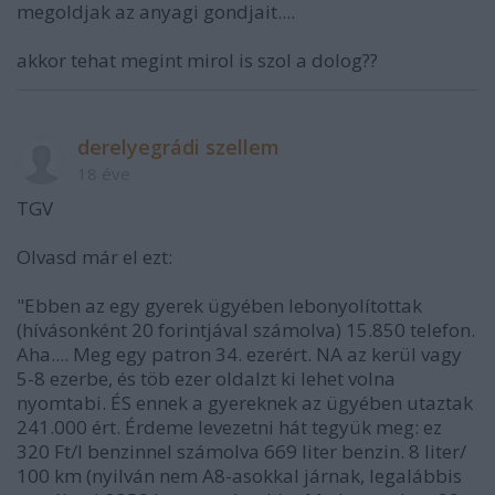
megoldjak az anyagi gondjait....
akkor tehat megint mirol is szol a dolog??
derelyegrádi szellem
18 éve
TGV
Olvasd már el ezt:
"Ebben az egy gyerek ügyében lebonyolítottak
(hívásonként 20 forintjával számolva) 15.850 telefon.
Aha.... Meg egy patron 34. ezerért. NA az kerül vagy
5-8 ezerbe, és töb ezer oldalzt ki lehet volna
nyomtabi. ÉS ennek a gyereknek az ügyében utaztak
241.000 ért. Érdeme levezetni hát tegyük meg: ez
320 Ft/l benzinnel számolva 669 liter benzin. 8 liter/
100 km (nyilván nem A8-asokkal járnak, legalábbis