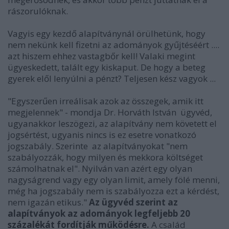
rászorulóknak.
Vagyis egy kezdő alapítványnál örülhetünk, hogy
nem nekünk kell fizetni az adományok gyűjtéséért ....
azt hiszem ehhez vastagbőr kell! Valaki megint
ügyeskedett, talált egy kiskaput. De hogy a beteg
gyerek elől lenyúlni a pénzt? Teljesen kész vagyok ...
"Egyszerűen irreálisak azok az összegek, amik itt
megjelennek" - mondja Dr. Horváth István ügyvéd,
ugyanakkor leszögezi, az alapítvány nem követett el
jogsértést, ugyanis nincs is ez esetre vonatkozó
jogszabály. Szerinte az alapítványokat "nem
szabályozzák, hogy milyen és mekkora költséget
számolhatnak el". Nyilván van azért egy olyan
nagyságrend vagy egy olyan limit, amely fölé menni,
még ha jogszabály nem is szabályozza ezt a kérdést,
nem igazán etikus."
Az ügyvéd szerint az
alapítványok az adományok legfeljebb 20
százalékát fordítják működésre.
A család