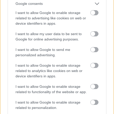
Google consents
korrekt: mivel sok mindent nem tudunk ezert csak az
alapelveket irom le.
I want to allow Google to enable storage
Az alapitvanyt letrehozzak az alapitok, akik
related to advertising like cookies on web or
meghatarozzak a nemes celt, amiert az alapitvany
device identifiers in apps.
mukodik, majd adnak neki egy vagyonkat, amibol
I want to allow my user data to be sent to
elkezdheti a mukodeset. A cegbirosag elvileg meg is
Google for online advertising purposes.
nezheti, hogy elegendo-e az indulo vagyon a
mukodes elkezdesehez. Ha ugy telalja, hogy nem,
I want to allow Google to send me
akkor nem jegyzi be. Az alapitvany csak a bejegyzese
personalized advertising.
utan nyulhat a sajat penzehez... addig ugyanis a
bankban zarolva van.
I want to allow Google to enable storage
Az alapitvany vegezhet vallakozoi tevekenyseget
related to analytics like cookies on web or
(peldaul megveheti az IKEA aruhazakat es
device identifiers in apps.
uzemeltetheti, de a nyereseget a sajat, nemes
celjaira kell forditania. Ellentetben egy kft-vel pl,
I want to allow Google to enable storage
ahol a tulajdonosnak kifizeti osztaleknak.
related to functionality of the website or app.
tehat a valasz az, hogy lehet, hogy a nyomtatot az
adomanyokbol vettek, ha pl . nem allt meg az indulo
I want to allow Google to enable storage
vagyon a rendelkezesukre.
related to personalization.
ki beszelt itt berautorol? en peldaloztam azzal, hogy