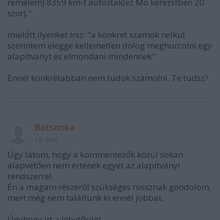
remélem) 8359 km-t autóztak(ez Mo kerezstben 20
szor)."
mielőtt ilyenket írsz: "a konkret szamok nelkul
szerintem elegge kellemetlen dolog meghurcolni egy
alapitvanyt es elmondani mindennek"
Ennél konkrétabban nem tudok számolni. Te tudsz?
Botsonka
18 éve
Úgy látom, hogy a kommentezők közül sokan
alapvetően nem értenek egyet az alapítványi
rendszerrel.
Én a magam részéről szükséges rossznak gondolom,
mert még nem találtunk ki ennél jobbat.
Úgyhogy itt a lehetőség!