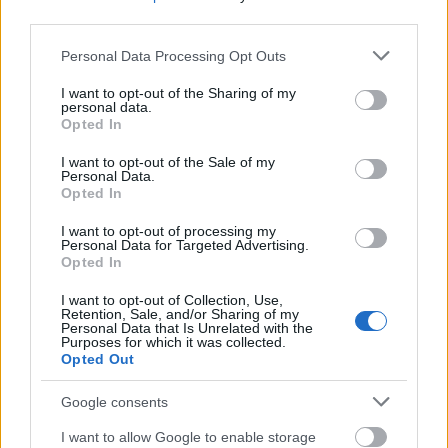
Hűde rosszak vagytok ma, elhatárolódunk tőletek
third parties.
...xD
Please note that this website/app uses one or more Google
Personal Data Processing Opt Outs
services and may gather and store information including but
not limited to your visit or usage behaviour. You may click to
I want to opt-out of the Sharing of my
personal data.
grant or deny consent to Google and its third-party tags to
Opted In
Geza
use your data for below specified purposes in below Google
17 éve
consent section.
I want to opt-out of the Sale of my
Personal Data.
Hiába no, a Távol-Kelet megint elhúzott mellettünk,
Opted In
mi itt Kelet-Európában még mindig csak a kecskét
dugó szőrös talpú, bocskoros hegyifranciákon
I want to opt-out of processing my
Personal Data for Targeted Advertising.
röhögünk!
Opted In
Bár mondjuk, a politikusaink meg egy egész
országot szopatnak premier plánban már évek óta...
I want to opt-out of Collection, Use,
Retention, Sale, and/or Sharing of my
Personal Data that Is Unrelated with the
Purposes for which it was collected.
Opted Out
Müszijő Csirke
17 éve
Google consents
ajánlom a puruttya-blogot és japán rovatukat.na ott
I want to allow Google to enable storage