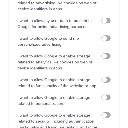
aztán van minden.kakapornó,stb...
related to advertising like cookies on web or
device identifiers in apps.
I want to allow my user data to be sent to
W Joe
Google for online advertising purposes.
17 éve
I want to allow Google to send me
Kínában is van ATV? :D
personalized advertising.
I want to allow Google to enable storage
athenee
related to analytics like cookies on web or
device identifiers in apps.
17 éve
köszi! nagyon jó perceket szereztetek ezzel egy egész
I want to allow Google to enable storage
irodának! de jót röhögtem
related to functionality of the website or app.
I want to allow Google to enable storage
related to personalization.
more
17 éve
I want to allow Google to enable storage
related to security, including authentication
hajajaj, londonban mi mindent nem lattunk mar
functionality and fraud prevention, and other