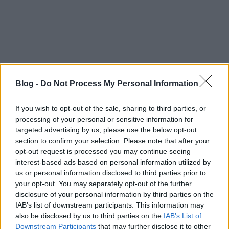
VAGY
Blog -
Do Not Process My Personal Information
If you wish to opt-out of the sale, sharing to third parties, or
processing of your personal or sensitive information for
targeted advertising by us, please use the below opt-out
movhu
section to confirm your selection. Please note that after your
17 éve
opt-out request is processed you may continue seeing
interest-based ads based on personal information utilized by
Már megint a Chiugány :D
us or personal information disclosed to third parties prior to
your opt-out. You may separately opt-out of the further
disclosure of your personal information by third parties on the
zero
IAB’s list of downstream participants. This information may
also be disclosed by us to third parties on the
IAB’s List of
17 éve
Downstream Participants
that may further disclose it to other