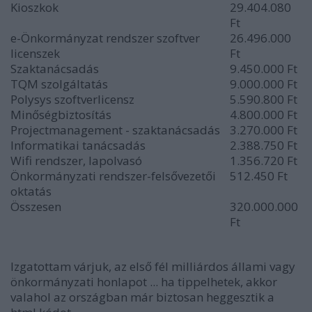
Kioszkok
29.404.080
Ft
e-Önkormányzat rendszer szoftver
26.496.000
licenszek
Ft
Szaktanácsadás
9.450.000 Ft
TQM szolgáltatás
9.000.000 Ft
Polysys szoftverlicensz
5.590.800 Ft
Minőségbiztosítás
4.800.000 Ft
Projectmanagement - szaktanácsadás
3.270.000 Ft
Informatikai tanácsadás
2.388.750 Ft
Wifi rendszer, lapolvasó
1.356.720 Ft
Önkormányzati rendszer-felsővezetői
512.450 Ft
oktatás
Összesen
320.000.000
Ft
Izgatottam várjuk, az első fél milliárdos állami vagy
önkormányzati honlapot ... ha tippelhetek, akkor
valahol az országban már biztosan heggesztik a