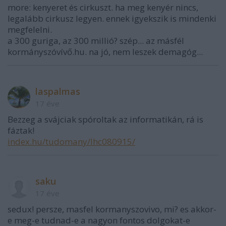
more: kenyeret és cirkuszt. ha meg kenyér nincs,
legalább cirkusz legyen. ennek igyekszik is mindenki
megfelelni.
a 300 guriga, az 300 millió? szép... az másfél
kormányszóvívő.hu. na jó, nem leszek demagóg...
laspalmas
17 éve
Bezzeg a svájciak spóroltak az informatikán, rá is
fáztak!
index.hu/tudomany/lhc080915/
saku
17 éve
sedux! persze, masfel kormanyszovivo, mi? es akkor-
e meg-e tudnad-e a nagyon fontos dolgokat-e