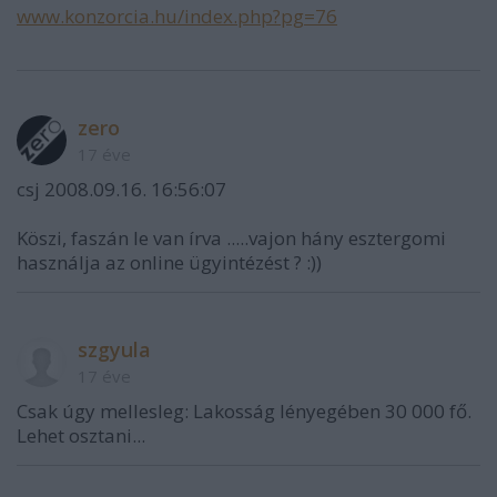
www.konzorcia.hu/index.php?pg=76
zero
17 éve
csj 2008.09.16. 16:56:07
Köszi, faszán le van írva .....vajon hány esztergomi
használja az online ügyintézést ? :))
szgyula
17 éve
Csak úgy mellesleg: Lakosság lényegében 30 000 fő.
Lehet osztani...