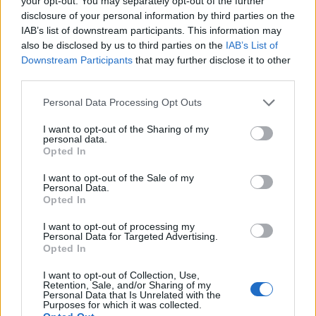
your opt-out. You may separately opt-out of the further
valami CMS motor, akkor semmi... ergo... nem új
disclosure of your personal information by third parties on the
fejlesztés, hanem ez is csak valami motor, mint a
IAB’s list of downstream participants. This information may
Joomla és a Drupal, nem?
also be disclosed by us to third parties on the
IAB’s List of
Downstream Participants
that may further disclose it to other
third parties.
Cseh Balázs - Balee
Please note that this website/app uses one or more Google
Personal Data Processing Opt Outs
services and may gather and store information including but
17 éve
not limited to your visit or usage behaviour. You may click to
I want to opt-out of the Sharing of my
egész konkrétan szerintem ez
www.wpsnet.com
van
personal data.
grant or deny consent to Google and its third-party tags to
Opted In
mögötte...
use your data for below specified purposes in below Google
consent section.
I want to opt-out of the Sale of my
Personal Data.
Opted In
Saint
I want to opt-out of processing my
17 éve
Personal Data for Targeted Advertising.
Ami még nagyon érdekes, hogy a szerzői jogi
Opted In
nyilatkozat "picit" régi vagyis: 2006.12.21. 15:18
I want to opt-out of Collection, Use,
Akkor most mivan? Ez a honlap azóta megvan de
Retention, Sale, and/or Sharing of my
most találtuk meg vagy... rohan az idő és nem tudták
Personal Data that Is Unrelated with the
Purposes for which it was collected.
most mennyit írunk? :D