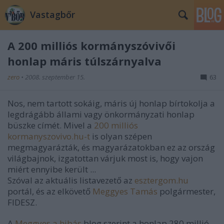
Vastagbőr
A 200 milliós kormányszóvivői
honlap máris túlszárnyalva
zero
•
2008. szeptember 15.
63
Nos, nem tartott sokáig, máris új honlap bírtokolja a
legdrágább állami vagy önkormányzati honlap
büszke címét. Mivel a
200 milliós
kormanyszovivo.hu-t
is olyan szépen
megmagyarázták, és magyarázatokban ez az ország
világbajnok, izgatottan várjuk most is, hogy vajon
miért ennyibe került ...
Szóval az aktuális listavezető az
esztergom.hu
portál, és az elkövető
Meggyes Tamás
polgármester,
FIDESZ.
A
Meggyes a hibás
blog szerint a honlap 280 millió