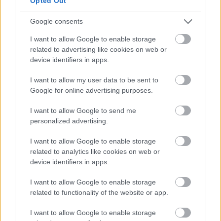
Opted Out
Google consents
dzsii
I want to allow Google to enable storage
17 éve
related to advertising like cookies on web or
device identifiers in apps.
Ja ezt én is megcsináltam volna 200 ezerért ...
inygenes portálmotor ... lol.
I want to allow my user data to be sent to
Google for online advertising purposes.
Nem tudom hogy működik az esztergomi
önkormányzat, mennyire valósították meg az e-
I want to allow Google to send me
ügyintézést, de vegyük már észre, hogy ez a lista
personalized advertising.
nem egy honlap tételeiről szól.
I want to allow Google to enable storage
Rendszerintegrációban benne lehet az iktató, adó-,
related to analytics like cookies on web or
cég-, személy nyílvántartó átvétele/
device identifiers in apps.
átalakítása/megírása, csatlakozás az
ügyfélkapuhoz, elektronikus aláírás bevezetése, stb.
I want to allow Google to enable storage
(Ha pl valami ősrégi dos-os cuccot használnak
related to functionality of the website or app.
valahol az valószínűleg nem lesz kompatibilis egy új
I want to allow Google to enable storage
programmal...)