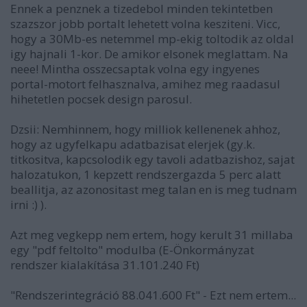
Ennek a penznek a tizedebol minden tekintetben
szazszor jobb portalt lehetett volna kesziteni. Vicc,
hogy a 30Mb-es netemmel mp-ekig toltodik az oldal
igy hajnali 1-kor. De amikor elsonek meglattam. Na
neee! Mintha osszecsaptak volna egy ingyenes
portal-motort felhasznalva, amihez meg raadasul
hihetetlen pocsek design parosul.
Dzsii: Nemhinnem, hogy milliok kellenenek ahhoz,
hogy az ugyfelkapu adatbazisat elerjek (gy.k.
titkositva, kapcsolodik egy tavoli adatbazishoz, sajat
halozatukon, 1 kepzett rendszergazda 5 perc alatt
beallitja, az azonositast meg talan en is meg tudnam
irni :) ).
Azt meg vegkepp nem ertem, hogy kerult 31 millaba
egy "pdf feltolto" modulba (E-Önkormányzat
rendszer kialakítása 31.101.240 Ft)
"Rendszerintegráció 88.041.600 Ft" - Ezt nem ertem...