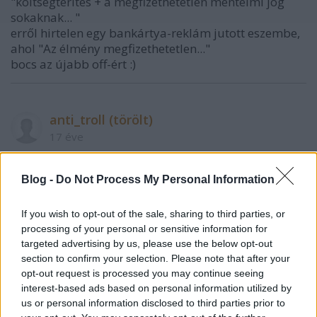
"költségtérítés + a megfizethetetlen mentelmi jog
sokaknak... "
erről hirtelen egy bankártya-reklám jutott eszembe,
ahol "Az élmény megfizethetetlen..."
bocs az újabb off-ért :)
anti_troll (törölt)
17 éve
Valami nagyon büdös lehet Esztergomban....
Blog -
Do Not Process My Personal Information
Tudja valaki hogy ki ez a Meggyes, és mit csinált,
hogy így kivágta a biztosítékot valaki(k)nél?
If you wish to opt-out of the sale, sharing to third parties, or
processing of your personal or sensitive information for
targeted advertising by us, please use the below opt-out
section to confirm your selection. Please note that after your
Cseh Balázs - Balee
opt-out request is processed you may continue seeing
17 éve
interest-based ads based on personal information utilized by
figy. WPS -re hivatkozik ak ód kilóra... Themes
us or personal information disclosed to third parties prior to
mappából szedi a képeket, design-t. Ha ez nem