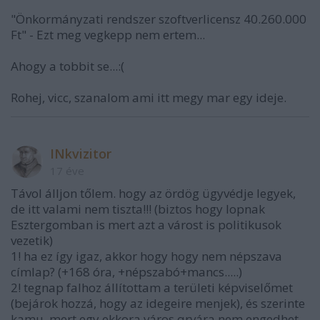
"Önkormányzati rendszer szoftverlicensz 40.260.000
Ft" - Ezt meg vegkepp nem ertem...
Ahogy a tobbit se...:(
Rohej, vicc, szanalom ami itt megy mar egy ideje.
INkvizitor
17 éve
Távol álljon tőlem. hogy az ördög ügyvédje legyek,
de itt valami nem tiszta!!! (biztos hogy lopnak
Esztergomban is mert azt a várost is politikusok
vezetik)
1! ha ez így igaz, akkor hogy hogy nem népszava
címlap? (+168 óra, +népszabó+mancs.....)
2! tegnap falhoz állítottam a területi képviselőmet
(bejárok hozzá, hogy az idegeire menjek), és szerinte
kamu, mert egy ekkora város qrvára nem engedhet