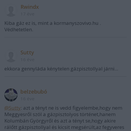
Rwindx
17 éve
Kiba gáz ez is, mint a kormanyszovivo.hu .
Védhetetlen.
Sutty
16 éve
ekkora gennyláda kénytelen gázpisztollyal járni...
belzebubó
16 éve
@Sutty
: azt a tényt ne is vedd figyelembe,hogy nem
Meggyesről szól a gázpisztolyos történet,hanem
Kolumbán Györgyről és azt a tényt se,hogy akire
rálőtt gázpisztollyal és kicsit megsérült,az fegyveres