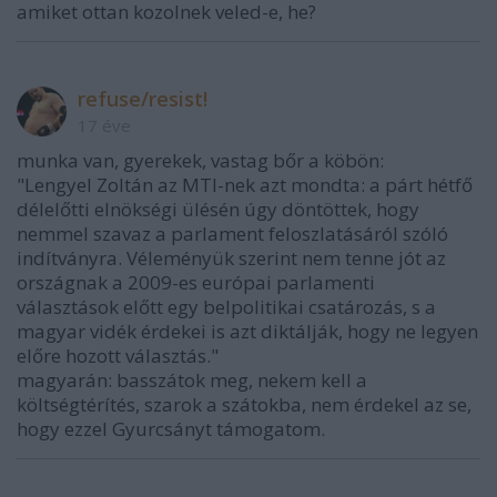
amiket ottan kozolnek veled-e, he?
refuse/resist!
17 éve
munka van, gyerekek, vastag bőr a köbön:
"Lengyel Zoltán az MTI-nek azt mondta: a párt hétfő
délelőtti elnökségi ülésén úgy döntöttek, hogy
nemmel szavaz a parlament feloszlatásáról szóló
indítványra. Véleményük szerint nem tenne jót az
országnak a 2009-es európai parlamenti
választások előtt egy belpolitikai csatározás, s a
magyar vidék érdekei is azt diktálják, hogy ne legyen
előre hozott választás."
magyarán: basszátok meg, nekem kell a
költségtérítés, szarok a szátokba, nem érdekel az se,
hogy ezzel Gyurcsányt támogatom.