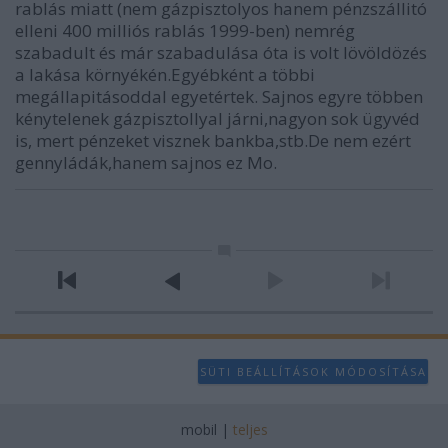
rablás miatt (nem gázpisztolyos hanem pénzszállitó
elleni 400 milliós rablás 1999-ben) nemrég
szabadult és már szabadulása óta is volt lövöldözés
a lakása környékén.Egyébként a többi
megállapitásoddal egyetértek. Sajnos egyre többen
kénytelenek gázpisztollyal járni,nagyon sok ügyvéd
is, mert pénzeket visznek bankba,stb.De nem ezért
gennyládák,hanem sajnos ez Mo.
SÜTI BEÁLLÍTÁSOK MÓDOSÍTÁSA
mobil
|
teljes