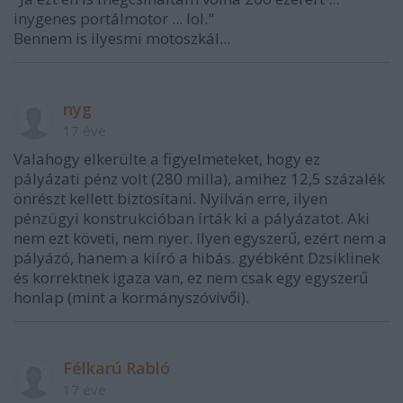
inygenes portálmotor ... lol."
Bennem is ilyesmi motoszkál...
nyg
17 éve
Valahogy elkerülte a figyelmeteket, hogy ez
pályázati pénz volt (280 milla), amihez 12,5 százalék
önrészt kellett biztosítani. Nyilván erre, ilyen
pénzügyi konstrukcióban írták ki a pályázatot. Aki
nem ezt követi, nem nyer. Ilyen egyszerű, ezért nem a
pályázó, hanem a kiíró a hibás. gyébként Dzsiklinek
és korrektnek igaza van, ez nem csak egy egyszerű
honlap (mint a kormányszóvivői).
Félkarú Rabló
17 éve