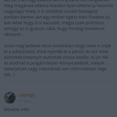
meg magának ekkora kiadást ilyen tételre (a hasonló
nagyságú khely 3-5 millából csinált honlapot,
amiben benne van egy ember egész éves fizetése is),
bár lehet hogy ő is hazudik, mégis csak politikus,
amúgy az is gyanús nála, hogy mindíg mindenre
válaszol...
szval meg kellene nézni konkrétan hogy mire is írták
ki a pályázatot, mire nyerték el a pénzt, és azt mire
költötték (mennyit osztottak vissza belőle, ki jár A8-
as audival a polgármester környezetéből, melyik
haverjának vagy rokonának van informatikai cége
stb...)
cserepj
17 éve
Bővebb infó: