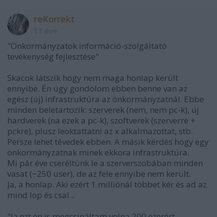
reKorrekt
17 éve
"Önkormányzatok információ-szolgáltató
tevékenység fejlesztése"
Skacok látszik hogy nem maga honlap került
ennyibe. Én úgy gondolom ebben benne van az
egész (új) infrastruktúra az önkormányzatnál. Ebbe
minden beletartozik: szerverek (nem, nem pc-k), új
hardverek (na ezek a pc-k), szoftverek (szerverre +
pckre), plusz leoktattatni az x alkalmazottat, stb.
Persze lehet tévedek ebben. A másik kérdés hogy egy
önkormányzatnak minek ekkora infrastruktúra.
Mi pár éve cseréltünk le a szerverszobában minden
vasat (~250 user), de az fele ennyibe nem került.
Ja, a honlap. Aki ezért 1 milliónál többet kér és ad az
mind lop és csal...
"Ja ezt én is megcsináltam volna 200 ezerért ...