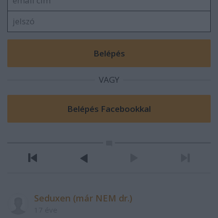
VAGY
Seduxen (már NEM dr.)
17 éve