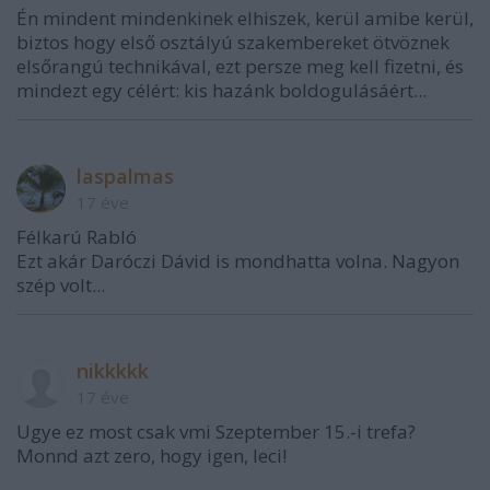
Én mindent mindenkinek elhiszek, kerül amibe kerül,
biztos hogy első osztályú szakembereket ötvöznek
elsőrangú technikával, ezt persze meg kell fizetni, és
mindezt egy célért: kis hazánk boldogulásáért...
laspalmas
17 éve
Félkarú Rabló
Ezt akár Daróczi Dávid is mondhatta volna. Nagyon
szép volt...
nikkkkk
17 éve
Ugye ez most csak vmi Szeptember 15.-i trefa?
Monnd azt zero, hogy igen, leci!