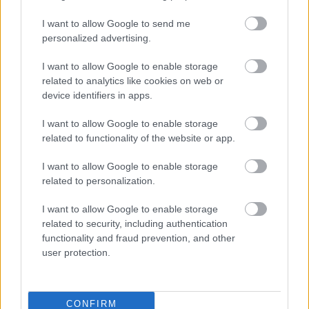
misikeh[jogsértő módon félelmet keltve
I want to allow Google to send me
fotózott] (
personalized advertising.
17 éve
Elhatárolódok :)
I want to allow Google to enable storage
related to analytics like cookies on web or
device identifiers in apps.
vero
I want to allow Google to enable storage
17 éve
related to functionality of the website or app.
Ló típusút is lehet kapni? Azt igaz máshová teheti.
I want to allow Google to enable storage
related to personalization.
I want to allow Google to enable storage
gidabiga
related to security, including authentication
17 éve
functionality and fraud prevention, and other
ilyet nálunk Balatonfüreden is árultak a nyáron.
user protection.
ritka gusztustalan, és ahogy nyalták az emberek,
tényleg olyan volt, mintha
f@szt
nyalogatnának.
a csupacsokis, pedig konkrétan
sz@rnak
nézett ki.
CONFIRM