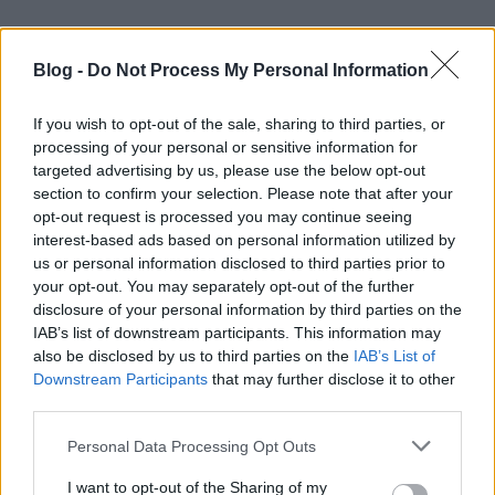
És tuti a háttérben bazsajgó arc adta a kislánynak.
Blog -
Do Not Process My Personal Information
derelyegrádi szellem
If you wish to opt-out of the sale, sharing to third parties, or
17 éve
processing of your personal or sensitive information for
Eric
targeted advertising by us, please use the below opt-out
section to confirm your selection. Please note that after your
Ez nem jó tréfa, mert az a kislány (aki nézi) nem
opt-out request is processed you may continue seeing
interest-based ads based on personal information utilized by
tudja mit bámul, ő csak a fagyit látja. A faszcibáló
us or personal information disclosed to third parties prior to
az, aki ilyet árul, meg az aki lefényképezte azt a
your opt-out. You may separately opt-out of the further
kislányt amikor nézi, aztán feltette az iternetre.
disclosure of your personal information by third parties on the
IAB’s list of downstream participants. This information may
Ha az én kislányom lenne látható a képen, akkor
also be disclosed by us to third parties on the
IAB’s List of
megkeres(tet)ném a "fotóművészt", kerül amibe
Downstream Participants
that may further disclose it to other
kerül. Ezt követően dumálnánk egyet. Aztán ha
third parties.
felépült a kómából, akkor megint dumcsiznánk egy
jót, humorrol, határokról, meg ilyesmikről...
Please note that this website/app uses one or more Google
Personal Data Processing Opt Outs
services and may gather and store information including but
Egyébként félvér bránert ábrázol a műremek?
not limited to your visit or usage behaviour. You may click to
I want to opt-out of the Sharing of my