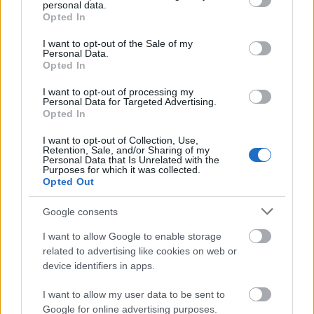
personal data.
grant or deny consent to Google and its third-party tags to
Opted In
use your data for below specified purposes in below Google
consent section.
I want to opt-out of the Sale of my
Geza
Personal Data.
Opted In
17 éve
acel 2008.09.26. 12:04:31:
I want to opt-out of processing my
Personal Data for Targeted Advertising.
"Biztos viszik is ha árulják."
Opted In
Hááát, (most politikától függetlenül) Tomcat tavaly
talált olyan, kereskedelmi forgalomba hozott dolgot,
I want to opt-out of Collection, Use,
amire belegondolni is fáj, hogy igény lehet :).
Retention, Sale, and/or Sharing of my
Personal Data that Is Unrelated with the
Purposes for which it was collected.
Egy sörnyitóról van szó, amely egy alakot ábrázol,
Opted Out
amire a legjellemzőbb leírás a "Rejszolás Közben
Szívrohamot Kapó Cigány" volt:
Google consents
www.bombagyar.hu/index.php?post=321
I want to allow Google to enable storage
related to advertising like cookies on web or
Nagy az Isten állatkertje, és alacsony körülötte a
device identifiers in apps.
kerítés...
I want to allow my user data to be sent to
Google for online advertising purposes.