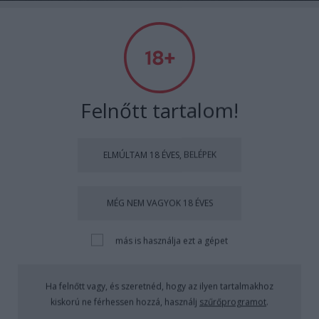
Vastagbőr
Napi hülyejapán
MOks
•
2008. szeptember 26.
28
Felnőtt tartalom!
Rövid post, a kép magáért beszél.
Hát persze, hogy a fagyi-fütyi is japánban terjed.
ELMÚLTAM 18 ÉVES, BELÉPEK
Vajon milyen ízekben árulhatják?
MÉG NEM VAGYOK 18 ÉVES
más is használja ezt a gépet
Ha felnőtt vagy, és szeretnéd, hogy az ilyen tartalmakhoz
kiskorú ne férhessen hozzá, használj
szűrőprogramot
.