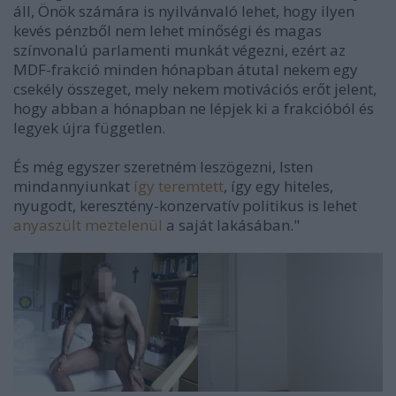
áll, Önök számára is nyilvánvaló lehet, hogy ilyen
kevés pénzből nem lehet minőségi és magas
színvonalú parlamenti munkát végezni, ezért az
MDF-frakció minden hónapban átutal nekem egy
csekély összeget, mely nekem motivációs erőt jelent,
hogy abban a hónapban ne lépjek ki a frakcióból és
legyek újra független.
És még egyszer szeretném leszögezni, Isten
mindannyiunkat
így teremtett
, így egy hiteles,
nyugodt, keresztény-konzervatív politikus is lehet
anyaszült meztelenül
a saját lakásában."