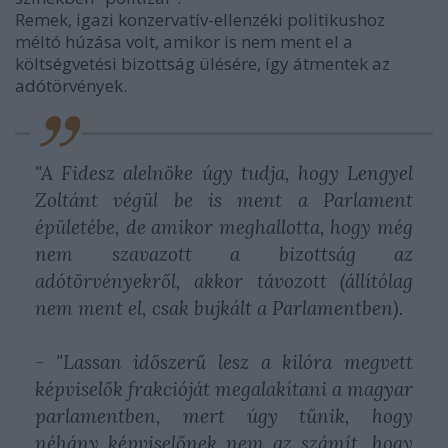
Remek, igazi konzervatív-ellenzéki politikushoz
méltó húzása volt, amikor is nem ment el a
költségvetési bizottság ülésére, így átmentek az
adótörvények.
"A Fidesz alelnöke úgy tudja, hogy Lengyel
Zoltánt végül be is ment a Parlament
épületébe, de amikor meghallotta, hogy még
nem szavazott a bizottság az
adótörvényekről, akkor távozott (
állítólag
nem ment el, csak bujkált a Parlamentben
).
- "Lassan időszerű lesz a kilóra megvett
képviselők frakcióját megalakítani a magyar
parlamentben, mert úgy tűnik, hogy
néhány képviselőnek nem az számít, hogy