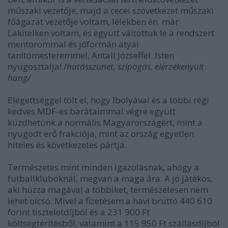
műszaki vezetője, majd a cecei szövetkezet műszaki
főágazat vezetője voltam, lélekben én már
Lakitelken voltam, és együtt váltottuk le a rendszert
mentorommal és jóformán atyai
tanítómesteremmel, Antall Józseffel. Isten
nyugosztalja! /
hatásszünet, szipogás, elérzékenyült
hang/
Elégettséggel tölt el, hogy Ibolyával és a többi régi
kedves MDF-es barátaimmal végre együtt
küzdhetünk a normális Magyarországért, mint a
nyugodt erő frakciója, mint az ország egyetlen
hiteles és következetes pártja.
Természetes mint minden igazolásnak, ahogy a
futballkluboknál, megvan a maga ára. A jó játékos,
aki húzza magával a többiket, természetesen nem
lehet olcsó. Mivel a fizetésem a havi bruttó 440 610
forint tiszteletdíjból és a 231 900 Ft
költségtérítésből, valamint a 115 950 Ft szállásdíjból