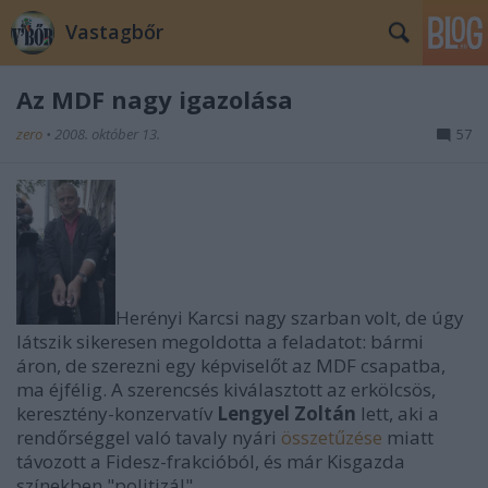
Vastagbőr
Az MDF nagy igazolása
zero
•
2008. október 13.
57
Herényi Karcsi nagy szarban volt, de úgy
látszik sikeresen megoldotta a feladatot: bármi
áron, de szerezni egy képviselőt az MDF csapatba,
ma éjfélig. A szerencsés kiválasztott az erkölcsös,
keresztény-konzervatív
Lengyel Zoltán
lett, aki a
rendőrséggel való tavaly nyári
összetűzése
miatt
távozott a Fidesz-frakcióból, és már Kisgazda
színekben "politizál".