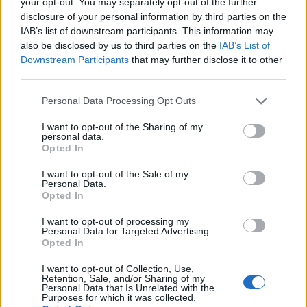
your opt-out. You may separately opt-out of the further
disclosure of your personal information by third parties on the
IAB’s list of downstream participants. This information may
also be disclosed by us to third parties on the
IAB’s List of
Seduxen (már NEM dr.)
Downstream Participants
that may further disclose it to other
17 éve
third parties.
mind2: na azért ez már több a sokknál. Tudod kinek
Please note that this website/app uses one or more Google
hiányzik "erotikus" naptárra Szűcs miniszter
Personal Data Processing Opt Outs
services and may gather and store information including but
asszony, vagy Göncz Kinga... Nem is beszélve
not limited to your visit or usage behaviour. You may click to
I want to opt-out of the Sharing of my
VeressMágus - val'szeg - mindent elborító fekecséről
personal data.
grant or deny consent to Google and its third-party tags to
:)))
Opted In
use your data for below specified purposes in below Google
consent section.
I want to opt-out of the Sale of my
Personal Data.
Opted In
Seduxen (már NEM dr.)
17 éve
I want to opt-out of processing my
Personal Data for Targeted Advertising.
more: és a kereszt nélküli? :))))
Opted In
I want to opt-out of Collection, Use,
Retention, Sale, and/or Sharing of my
Personal Data that Is Unrelated with the
more
Purposes for which it was collected.