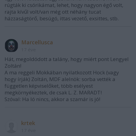
rúgták ki csórikámat, lehet, hogy nagyon égő volt,
rajta kívűl volt/van még ott néhány tucat
házzaságtörő, besúgó, ittas vezető, exsittes, stb.
Marcellusca
17 éve
Hát, megoldódott a talány, hogy miért pont Lengyel
Zoltán!
A ma reggeli Mokkában nyilatkozott Hock (vagy
hogy írják) Zoltán, MDF alelnök: sorba vették a
független képviselőket, több esélyest
megkörnyékeztek, de csak L. Z. MARADT!
Szóval: Ha ló nincs, akkor a szamár is jó!
krtek
17 éve