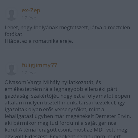
ex-Zep
17 éve
Lehet, hogy Ibolyának megtetszett, látva a meztelen
fotókat.
Hiába, ez a romatnika ereje.
füligjimmy77
17 éve
Olvasom Varga Mihály nyilatkozatát, és
emlékeztetném rá a legnagyobb ellenzéki párt
gazdasági szakértőjét, hogy ezt a folyamatot éppen
általam mélyen tisztelt munkatársai kezték el, így
igazoltak olyan erős versenyzőket, mint a
lehallgatási ügyben már megénekelt Demeter Ervin,
aki bármikor meg tud fordulni a saját gerince
körül.A téma lerágott csont, most az MDF vett meg
egy volt Fideszest. Egyébként nem tudom, miért