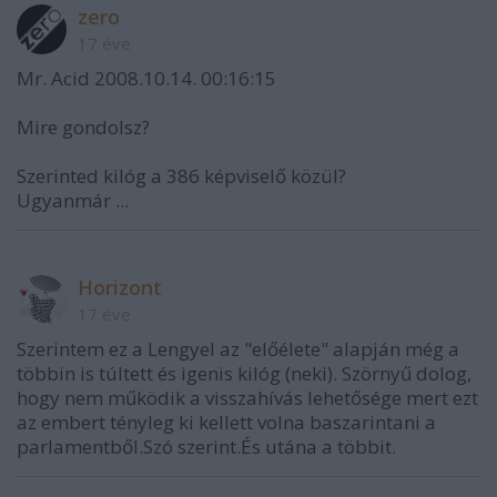
zero
17 éve
Mr. Acid 2008.10.14. 00:16:15
Mire gondolsz?
Szerinted kilóg a 386 képviselő közül?
Ugyanmár ...
Horizont
17 éve
Szerintem ez a Lengyel az "előélete" alapján még a
többin is túltett és igenis kilóg (neki). Szörnyű dolog,
hogy nem működik a visszahívás lehetősége mert ezt
az embert tényleg ki kellett volna baszarintani a
parlamentből.Szó szerint.És utána a többit.