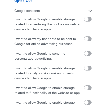
Opted Out
17 éve
kizarolag azert nem irtam bele h a kereszt nelkuli se,
Google consents
h megkerdezt, te perverz naci-konzi:))))
I want to allow Google to enable storage
related to advertising like cookies on web or
device identifiers in apps.
laspalmas
17 éve
I want to allow my user data to be sent to
Google for online advertising purposes.
"Lengyel tagadta, hogy lefizették volna, azt állítja,
döntését az ország érdekében hozta meg. "
I want to allow Google to send me
personalized advertising.
Hiszi a piszi.
I want to allow Google to enable storage
related to analytics like cookies on web or
device identifiers in apps.
Seduxen (már NEM dr.)
17 éve
I want to allow Google to enable storage
a "naci-konzi" alatt mit értessz?
related to functionality of the website or app.
ugye nem azt, hogy 'náci-konzum' ? :-)
I want to allow Google to enable storage