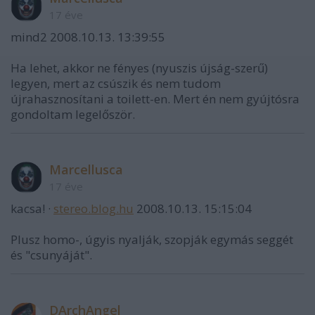
17 éve
mind2 2008.10.13. 13:39:55
Ha lehet, akkor ne fényes (nyuszis újság-szerű)
legyen, mert az csúszik és nem tudom
újrahasznosítani a toilett-en. Mert én nem gyújtósra
gondoltam legelőször.
Marcellusca
17 éve
kacsa! ·
stereo.blog.hu
2008.10.13. 15:15:04
Plusz homo-, úgyis nyalják, szopják egymás seggét
és "csunyáját".
DArchAngel