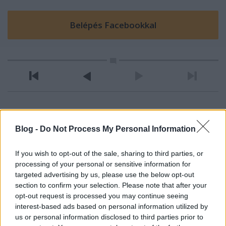
more
Blog -
Do Not Process My Personal Information
17 éve
mind2: darcozas a fejukon levo celkeresztbe?
If you wish to opt-out of the sale, sharing to third parties, or
nehany lapra mehetne ketto is, h egy se maradjon ki
processing of your personal or sensitive information for
(van ibike, ildiko, monika es a tobbi nok szegyene
targeted advertising by us, please use the below opt-out
mehetne szendoba:)))
section to confirm your selection. Please note that after your
opt-out request is processed you may continue seeing
sedux a korosztyen-konzervativ nevelesembe nem
interest-based ads based on personal information utilized by
tartozik bele a koroszt alatti pucer fotozkodas:))))
us or personal information disclosed to third parties prior to