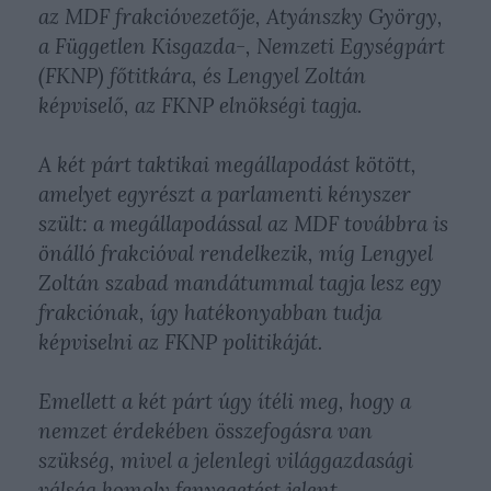
az MDF frakcióvezetője, Atyánszky György,
a Független Kisgazda-, Nemzeti Egységpárt
(FKNP) főtitkára, és Lengyel Zoltán
képviselő, az FKNP elnökségi tagja.
A két párt taktikai megállapodást kötött,
amelyet egyrészt a parlamenti kényszer
szült: a megállapodással az MDF továbbra is
önálló frakcióval rendelkezik, míg Lengyel
Zoltán szabad mandátummal tagja lesz egy
frakciónak, így hatékonyabban tudja
képviselni az FKNP politikáját.
Emellett a két párt úgy ítéli meg, hogy a
nemzet érdekében összefogásra van
szükség, mivel a jelenlegi világgazdasági
válság komoly fenyegetést jelent