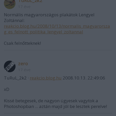
TuRuL_2k2
17 éve
Normális magyarországos plakátok Lengyel
Zoltánnal:
reakcio.blog.hu/2008/10/13/normalis_magyarorsza
g_es_felnott_politika_lengyel_zoltannal
Csak felnőtteknek!
zero
17 éve
TuRuL_2k2 ·
reakcio.blog.hu
2008.10.13. 22:49:06
xD
Kissé betegesek, de nagyon ügyesek vagytok a
Photoshopban ... aztán majd jól be lesztek perelve!