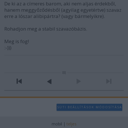
De ki az a címeres barom, aki nem aljas érdekből,
hanem meggyőződésből (agyilag egyetértve) szavaz
erre a lószar alibipártra? (vagy bármelyikre).
Rohadjon meg a stabil szavazóbázis.
Meg is fog!
:-)))
SÜTI BEÁLLÍTÁSOK MÓDOSÍTÁSA
mobil
|
teljes