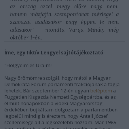
az ország ezzel megy előre vagy nem,
hanem másfajta szempontokat mérlegel a
szavazat leadásakor vagy éppen le nem
adásakor" - mondta Varga Mihály még
október 1-én.
Íme, egy fiktív Lengyel sajtótájékoztató
:
"Hölgyeim és Uraim!
Nagy örömömre szolgál, hogy mától a Magyar
Demokrata Fórum parlamenti frakciójának a tagja
lehetek. Bár szeptember 12-én ugyan
beléptem
a
Független Kisgazda Nemzeti Egységpártba, és az
elmúlt hónapokban a vidéki Magyarország
érdekében
bujkáltam
dolgoztam a parlamentben,
legbelül mindig is éreztem, hogy Antall József
szellemisége áll a legközelebb hozzám. Már 1989-
ben, amikor is a vértesacsai termelőszövetkezet