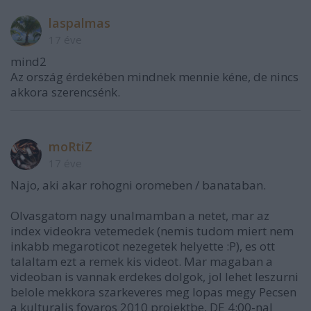
laspalmas
17 éve
mind2
Az ország érdekében mindnek mennie kéne, de nincs
akkora szerencsénk.
moRtiZ
17 éve
Najo, aki akar rohogni oromeben / banataban.
Olvasgatom nagy unalmamban a netet, mar az
index videokra vetemedek (nemis tudom miert nem
inkabb megaroticot nezegetek helyette :P), es ott
talaltam ezt a remek kis videot. Mar magaban a
videoban is vannak erdekes dolgok, jol lehet leszurni
belole mekkora szarkeveres meg lopas megy Pecsen
a kulturalis fovaros 2010 projektbe, DE 4:00-nal