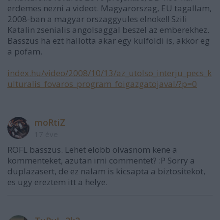
erdemes nezni a videot. Magyarorszag, EU tagallam,
2008-ban a magyar orszaggyules elnoke!! Szili
Katalin zsenialis angolsaggal beszel az emberekhez.
Basszus ha ezt hallotta akar egy kulfoldi is, akkor eg
a pofam.
index.hu/video/2008/10/13/az_utolso_interju_pecs_k
ulturalis_fovaros_program_foigazgatojaval/?p=0
moRtiZ
17 éve
ROFL basszus. Lehet elobb olvasnom kene a
kommenteket, azutan irni commentet? :P Sorry a
duplazasert, de ez nalam is kicsapta a biztositekot,
es ugy ereztem itt a helye.