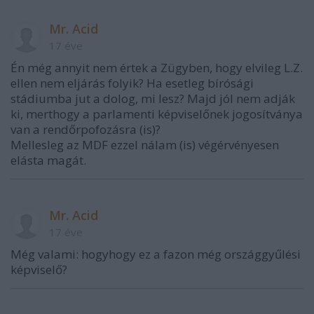
Mr. Acid
17 éve
Én még annyit nem értek a Zügyben, hogy elvileg L.Z.
ellen nem eljárás folyik? Ha esetleg bírósági
stádiumba jut a dolog, mi lesz? Majd jól nem adják
ki, merthogy a parlamenti képviselőnek jogosítványa
van a rendőrpofozásra (is)?
Mellesleg az MDF ezzel nálam (is) végérvényesen
elásta magát.
Mr. Acid
17 éve
Még valami: hogyhogy ez a fazon még országgyűlési
képviselő?