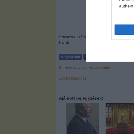
authenti
Szavazás lezárása és eredményhirdetés januá
Hajrá!
Címkék:
szavazás
visszatekintő
153
hozzászólás
Ajánlott bejegyzések: