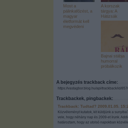
Most a
A korszak
pálinkafőzést, a
tárgya: A
magyar
Hátizsák
életformát kell
megvédeni
Bajnai stábja
humorral
próbálkozik
A bejegyzés trackback címe:
https://vastagbor.blog.hu/api/trackback/id/85
Trackbackek, pingbackek:
Trackback: Tudtad?
2009.01.05. 15:
Közvéleményt kutatok, kit küldjünk a sunyiba
vele, hogy néhány nap és 2009-et írunk. Add
határoztam, hogy az utolsó napokban közvél