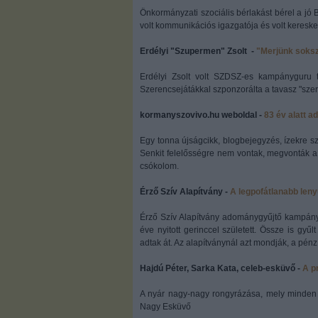
Önkormányzati szociális bérlakást bérel a jó B
volt kommunikációs igazgatója és volt keresked
Erdélyi "Szupermen" Zsolt -
"Merjünk soksz
Erdélyi Zsolt volt SZDSZ-es kampányguru 
Szerencsejátákkal szponzorálta a tavasz "sz
kormanyszovivo.hu weboldal -
83 év alatt 
Egy tonna újságcikk, blogbejegyzés, ízekre sze
Senkit felelősségre nem vontak, megvonták a vá
csókolom.
Érző Szív Alapítvány -
A legpofátlanabb leny
Érző Szív Alapítvány adománygyűjtő kampányb
éve nyitott gerinccel született. Össze is gyű
adtak át. Az alapítványnál azt mondják, a pénz 
Hajdú Péter, Sarka Kata, celeb-esküvő -
A p
A nyár nagy-nagy rongyrázása, mely minden 
Nagy Esküvő