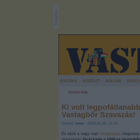
POLITIKA
KÖZÉLET
BULVÁR
KÁVÉ 
Szűrés lista
Ki volt legpofátlanab
Vastagbőr Szavazás!
zero
Szerző:
- 2009.01.05. 11:01
És eljött a nagy nap!
Végigrágtuk
magunkat a
vigaszágas.
De ki kapja a 2008-as Vastagbőr 