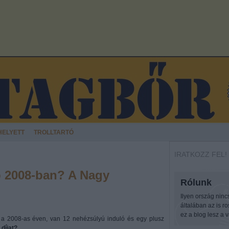
HELYETT
TROLLTARTÓ
IRATKOZZ FEL!
b 2008-ban? A Nagy
Rólunk
Ilyen ország ninc
általában az is r
ez a blog lesz a v
 2008-as éven, van 12 nehézsúlyú induló és egy plusz
díjat?