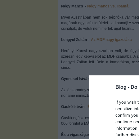
Négy Mancs -
Négy mancs vs. libamáj
Mivel Ausztriában nem sok bébifóka vár megme
magának egy szűz területet : a libamáj! A sze
csinálják, de velük nem mertek újjat húzni...
Lengyel Zoltán -
Az MDF nagy igazolása
Herényi Karcsi nagy szarban volt, de úgy l
szerezni egy képviselőt az MDF csapatba. A sz
Lengyel Zoltán lett. Bele a kamerákba, rezz
sincs.
Gyenesei István -
Gyenesei, a köztünk élő s
Blog -
Do 
Az önkormányzati miniszter november 1 hét a
noname miniszter.
If you wish 
Gaskó István -
Évi 170 milliárdunkba kerül, é
sensitive in
confirm you
Gaskó egész évben pofátlanul, szemrebbenés
continue se
000 forintot a MÁV Cargo eladásából" szövege
information 
further disc
És a vigaszágas: Kolompár Orbán -
Napi Ko