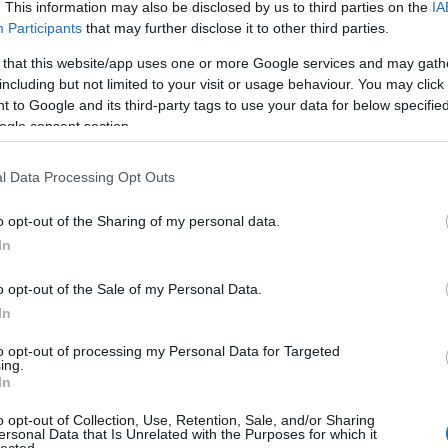
. This information may also be disclosed by us to third parties on the
IA
ek szerencsére minden 2008-as eseményről megvolt a
Participants
that may further disclose it to other third parties.
éka alá. Sajnos mióta gyanúsított egy kis közpénz
l Kolompár!
 that this website/app uses one or more Google services and may gath
including but not limited to your visit or usage behaviour. You may click 
eg abban, hogy nem százezer szám vonulnak az utcára, de
 to Google and its third-party tags to use your data for below specifi
ogle consent section.
 jelentettek fel politikai riválisaim, akiknek nem tetszik a
om a szélsőségekkel szemben."
l Data Processing Opt Outs
ködő „gárdisták” a cigányok munkához juttatása helyett a
rdák, utak és óvodák építésének elszabotálásával, a cigány
o opt-out of the Sharing of my personal data.
átozásával, a cigány családok kilakoltatásával annak a
In
sztes alkotó polgárai legyenek ennek az országnak.
 járulékot fizető munkaerőtől, az ország versenyképességét
o opt-out of the Sale of my Personal Data.
is erőforrástól fosztották meg hazánkat. A válság, az így
ségnek, mind a hazánknak."
In
kkor szavazz!
to opt-out of processing my Personal Data for Targeted
ing.
In
o opt-out of Collection, Use, Retention, Sale, and/or Sharing
ersonal Data that Is Unrelated with the Purposes for which it
lected.