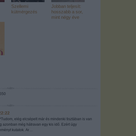
Szellemi
Jobban teljesít:
kútmérgezés
hosszabb a sor,
mint négy éve
7650
22:22
?Tudom, elég elcsépelt már és mindenki tisztában is van
ig azonban még hátravan egy kis idő. Ezért úgy
eményt kutatok. Ar…