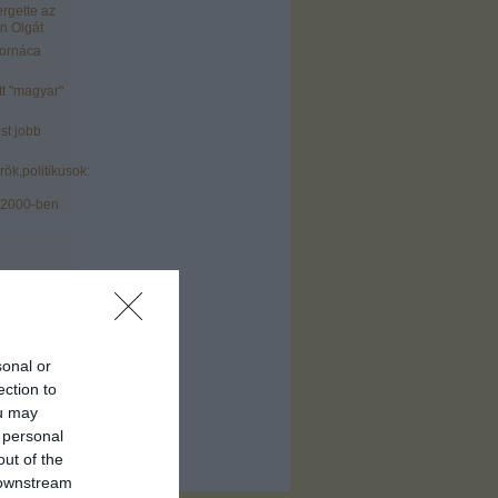
ergette az
n Olgát
tornáca
tt "magyar"
st jobb
ök,politikusok:
 2000-ben
sonal or
)
ection to
ofil
)
ou may
 personal
out of the
 downstream