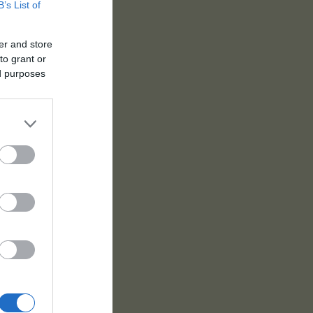
B’s List of
er and store
to grant or
ed purposes