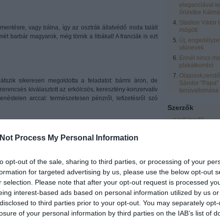
eleganciával k
őrületbe Kálmá
Stadion Viktor 
ntésre, vagy bálna, így az osztrák állatvédő iroda talált
mögött
mét barbár magyarok, még tömik a libákat! A franciák is ezt
Új, engedélyze
utónevek
Ennél nincs mo
plakátkombó
Olajosok,rendőr
átszik sikeresen megoldotta a feladatot: bármi áron, de
Sándor "Papa"
erencsés kiválasztott az erkölcsös, keresztény-konzervatív
tanúvallomása
enéstelen arccal: természetesen pénzről, lefizetésről szó
Szerzők
sHelf
(
profil
)
zocializmus
zero
(
profil
)
Not Process My Personal Information
eric
(
profil
)
latt több botrányt okozott, mint az összes többi sótlan,
laspalmas
(
profil
)
to opt-out of the sale, sharing to third parties, or processing of your per
Vendégblgr
(
profil
s még sztrájkol is. Mi az?
formation for targeted advertising by us, please use the below opt-out s
Rozsnyai Zsolt
(
pr
r selection. Please note that after your opt-out request is processed y
LCsilla16
(
profil
)
 nélkül tolta az arcunkba a "minden dolgozó kapjon 250
eing interest-based ads based on personal information utilized by us or
t.
Egyéb
disclosed to third parties prior to your opt-out. You may separately opt-
losure of your personal information by third parties on the IAB’s list of
lompár rovat