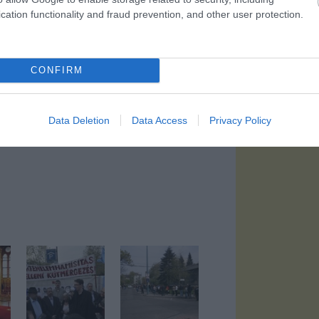
cation functionality and fraud prevention, and other user protection.
CONFIRM
r 6-án, kedden délben!
Data Deletion
Data Access
Privacy Policy
Tetszik
0