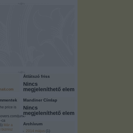
Átlátszó friss
Nincs
megjeleníthető elem
ail.com
ommentek
Mandiner Címlap
Nincs
the price is
megjeleníthető elem
overs.com/junk-
-ca
Archívum
6
)
Már a
i biznisz
2014 május
(
1
)