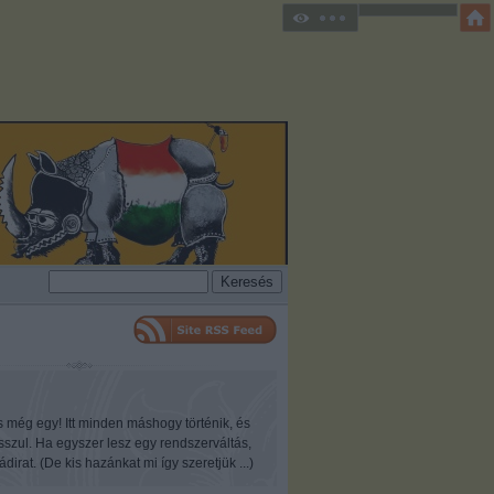
s még egy! Itt minden máshogy történik, és
osszul. Ha egyszer lesz egy rendszerváltás,
ádirat. (De kis hazánkat mi így szeretjük ...)