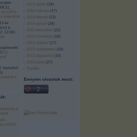
locybin-
2014 április
(
28
)
08.31.
2014 március
(
27
)
ó se 100%-
az engedélyt
2014 február
(
23
)
13 év
2014 január
(
28
)
st ez a
2013 december
(
22
)
2. 13:36
)
2013 november
(
18
)
tyi
2013 október
(
17
)
cigónevek!
2013 szeptember
(
24
)
7
)
Új,
2013 augusztus
(
10
)
gyar"
2013 július
(
27
)
 hazudsz!
Tovább
...
5
)
mutatott a
Ennyien olvastok most:
k
ét:
r
egalázta a
keket
ító
a a Hír24