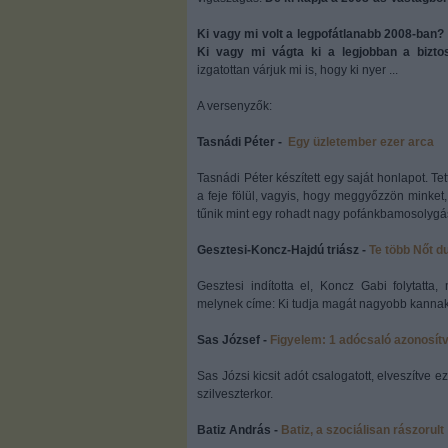
Ki vagy mi volt a legpofátlanabb 2008-ban
Ki vagy mi vágta ki a legjobban a bizto
izgatottan várjuk mi is, hogy ki nyer ...
A versenyzők:
Tasnádi Péter -
Egy üzletember ezer arca
Tasnádi Péter készített egy saját honlapot. Te
a feje fölül, vagyis, hogy meggyőzzön minket
tűnik mint egy rohadt nagy pofánkbamosolyg
Gesztesi-Koncz-Hajdú triász -
Te több Nőt d
Gesztesi indította el, Koncz Gabi folytatta
melynek címe: Ki tudja magát nagyobb kanna
Sas József -
Figyelem: 1 adócsaló azonosítv
Sas Józsi kicsit adót csalogatott, elveszítve 
szilveszterkor.
Batiz András -
Batiz, a szociálisan rászorult