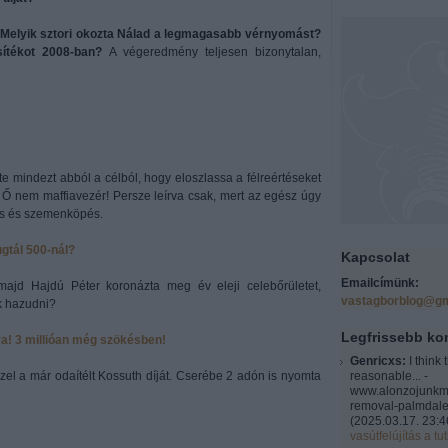
? Melyik sztori okozta Nálad a legmagasabb vérnyomást?
sítékot 2008-ban?
A végeredmény teljesen bizonytalan,
tte mindezt abból a célból, hogy eloszlassa a félreértéseket
, Ő nem maffiavezér! Persze leírva csak, mert az egész úgy
ás és szemenköpés.
ugtál 500-nál?
Kapcsolat
Emailcímünk:
, majd Hajdú Péter koronázta meg év eleji celebőrületet,
vastagborblog@gm
k hazudni?
Legfrissebb k
a! 3 millióan még szökésben!
Genricxs:
I think 
ezzel a már odaítélt Kossuth díját. Cserébe 2 adón is nyomta
reasonable... -
www.alonzojunkm
removal-palmdale
(
2025.03.17. 23:4
vasútfelújítás a tut