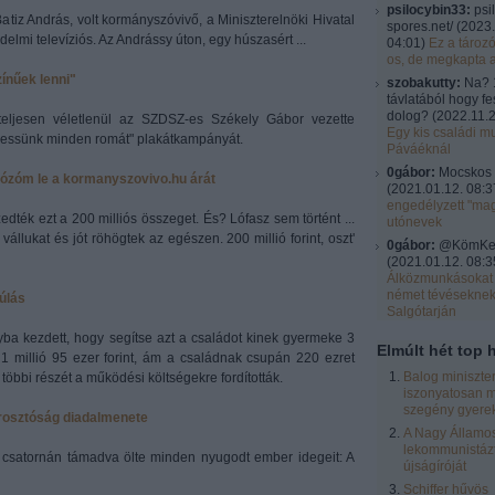
psilocybin33:
psi
atiz András, volt kormányszóvivő, a Miniszterelnöki Hivatal
spores.net/
(
2023.
elmi televíziós. Az Andrássy úton, egy húszasért ...
04:01
)
Ez a tároz
os, de megkapta 
ínűek lenni"
szobakutty:
Na? 
távlatából hogy fe
dolog?
(
2022.11.2
teljesen véletlenül az SZDSZ-es Székely Gábor vezette
Egy kis családi mu
eressünk minden romát" plakátkampányát.
Páváéknál
0gábor:
Mocskos 
adózóm le a kormanyszovivo.hu árát
(
2021.01.12. 08:3
engedélyzett "ma
dték ezt a 200 milliós összeget. És? Lófasz sem történt ...
utónevek
llukat és jót röhögtek az egészen. 200 millió forint, oszt'
0gábor:
@KömKel:
(
2021.01.12. 08:3
Álközmunkásokat 
német tévésekne
úlás
Salgótarján
a kezdett, hogy segítse azt a családot kinek gyermeke 3
Elmúlt hét top h
lt 1 millió 95 ezer forint, ám a családnak csupán 220 ezret
Balog miniszte
többi részét a működési költségekre fordították.
iszonyatosan m
szegény gyere
rosztóság diadalmenete
A Nagy Államos
lekommunistázt
csatornán támadva ölte minden nyugodt ember idegeit: A
újságíróját
Schiffer hűvös