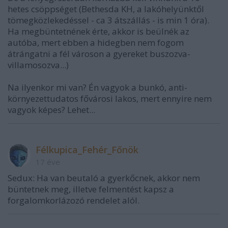
hetes csöppséget (Bethesda KH, a lakóhelyünktől
tömegközlekedéssel - ca 3 átszállás - is min 1 óra).
Ha megbüntetnének érte, akkor is beülnék az
autóba, mert ebben a hidegben nem fogom
átrángatni a fél városon a gyereket buszozva-
villamosozva...)
Na ilyenkor mi van? Én vagyok a bunkó, anti-
környezettudatos fővárosi lakos, mert ennyire nem
vagyok képes? Lehet...
Félkupica_Fehér_Főnök
17 éve
Sedux: Ha van beutaló a gyerkőcnek, akkor nem
büntetnek meg, illetve felmentést kapsz a
forgalomkorlázozó rendelet alól.