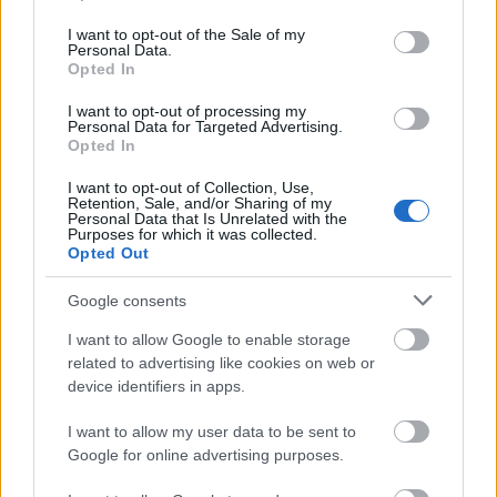
use your data for below specified purposes in below Google
Félkupica_Fehér_Főnök
consent section.
I want to opt-out of the Sale of my
Personal Data.
17 éve
Opted In
@Combi/SzalonFasiszta/SzemétNáci
:
I want to opt-out of processing my
Personal Data for Targeted Advertising.
Nálunk a szokásosnál sokkal zsúfoltabbak voltak a
Opted In
reggeli buszok, ráadásul állítólag a sűrűségüket is
növelték, valami csak történt
I want to opt-out of Collection, Use,
Retention, Sale, and/or Sharing of my
Personal Data that Is Unrelated with the
Purposes for which it was collected.
Opted Out
misikeh[jogsértő módon félelmet keltve
fotózott] (
Google consents
17 éve
I want to allow Google to enable storage
@Dinin
:
related to advertising like cookies on web or
Teljesen igazad van.
device identifiers in apps.
I want to allow my user data to be sent to
Google for online advertising purposes.