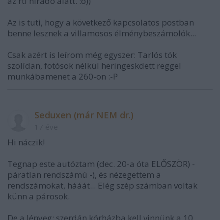
az rtl híradó alatt. :o))
Az is tuti, hogy a következő kapcsolatos postban
benne lesznek a villamosos élménybeszámolók...
Csak azért is leírom még egyszer: Tarlós tök
szolídan, fotósok nélkül heringeskdett reggel
munkábamenet a 260-on :-P
Seduxen (már NEM dr.)
17 éve
Hi náczik!
Tegnap este autóztam (dec. 20-a óta ELŐSZÖR) -
páratlan rendszámú -), és nézegettem a
rendszámokat, hááát... Elég szép számban voltak
künn a párosok.
De a lényeg: szerdán kórházba kell vinnünk a 10