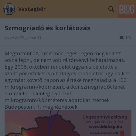
Vastagbőr
Szmogriadó és korlátozás
zero
•
2009. január 11.
145
Megtörtént az, amit már réges-régen meg kellett
volna lépni, de nem volt rá törvényi felhatalmazás.
Egy 2008. októberi rendelet ugyanis beletette a
szállópor értékét is a hatályos rendeletbe, így ha két
egymást követő napon az értéke meghaladja a 100
mikrogramm/köbmétert, akkor szmogriadót lehet
elrendelni. Jelenleg 150-160
mikrogramm/köbméteres adatokat mérnek
Budapesten,
itt
megnézhetőek.