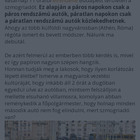
vasárnap 11 órától
elrendelte
Budapest területén a
szmogriadót.
Ez alapján a páros napokon csak a
páros rendszámú autók, páratlan napokon csak
a páratlan rendszámú autók közlekedhetnek.
Ahogy az több külföldi nagyvárosban (Athén, Róma)
régóta ismert és bevett módszer. Nálunk ma
debütál.
De azért felmerül az emberben több kérdés is, mivel
ez így papíron nagyon szépen hangzik.
Honnan tudják meg a lakosok, hogy ilyen korlátozás
lépett életbe? Ismerve a magyarok vezetési
kultúráját, hogy inkább áll 2 órát a dugóban
egyedül ülve az autóban, mintsem felszálljon a
mellette elsuhanó villamosra, komolyan abban
reménykedik a főpolgármester, hogy holnap minden
második autó nem fog elindulni, mert szmogriadó
van?