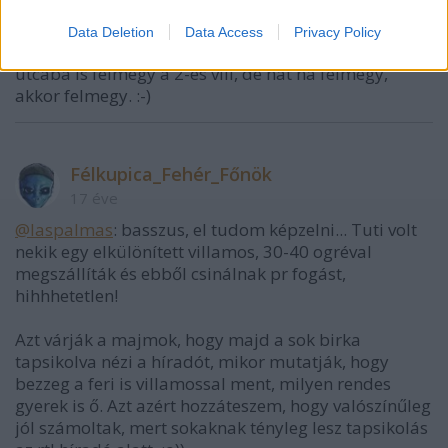
Szevasz Feri, menjünk és tegyük a dolgunkat!
Data Deletion
Data Access
Privacy Policy
Ps. azt eddig nem tudtam, hogy a szemlőhegy
utcába is felmegy a 2-es vili, de hát ha felmegy,
akkor felmegy. :-)
Félkupica_Fehér_Főnök
17 éve
@laspalmas
: basszus, el tudom képzelni... Tuti volt
nekik egy elkülönített villamos, 30-40 ogréval
megszállíták és ebből csinálnak pr fogást,
hihhhetetlen!
Azt várják a majmok, hogy majd a sok birka
tapsikolva nézi a híradót, mikor mutatják, hogy
bezzeg a feri is villamossal ment, milyen rendes
gyerek is ő. Azt azért hozzáteszem, hogy valószínűleg
jól számoltak, mert sokaknak tényleg lesz tapsikolás