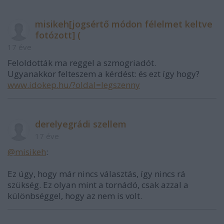
misikeh[jogsértő módon félelmet keltve
fotózott] (
17 éve
Feloldották ma reggel a szmogriadót.
Ugyanakkor felteszem a kérdést: és ezt így hogy?
www.idokep.hu/?oldal=legszenny
derelyegrádi szellem
17 éve
@misikeh
:
Ez úgy, hogy már nincs választás, így nincs rá
szükség. Ez olyan mint a tornádó, csak azzal a
különbséggel, hogy az nem is volt.