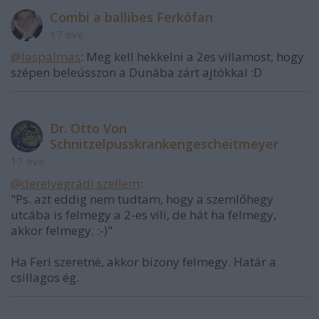
Combi a ballibes Ferkófan
17 éve
@laspalmas
: Meg kell hekkelni a 2es villamost, hogy
szépen beleússzon a Dunába zárt ajtókkal :D
Dr. Otto Von
Schnitzelpusskrankengescheitmeyer
17 éve
@derelyegrádi szellem
:
"Ps. azt eddig nem tudtam, hogy a szemlőhegy
utcába is felmegy a 2-es vili, de hát ha felmegy,
akkor felmegy. :-)"
Ha Feri szeretné, akkor bizony felmegy. Határ a
csillagos ég.