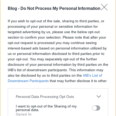
embernek ...
Blog -
Do Not Process My Personal Information
De én hiszek benne. Hiszek benne, hogy jelenlegi
If you wish to opt-out of the sale, sharing to third parties, or
társadalmunkban a változás alulról és felülről
processing of your personal or sensitive information for
közösen léphető meg. És biztos sokan kinevetnek
targeted advertising by us, please use the below opt-out
érte, de nem fog fájni ez a kis áldozat, és örülök,
section to confirm your selection. Please note that after your
hogy tehetek valamit a többi állampolgárért.
opt-out request is processed you may continue seeing
interest-based ads based on personal information utilized by
us or personal information disclosed to third parties prior to
Marcellusca
your opt-out. You may separately opt-out of the further
disclosure of your personal information by third parties on the
17 éve
IAB’s list of downstream participants. This information may
Tippelhetek?
also be disclosed by us to third parties on the
IAB’s List of
A Milkatehenekországában demokrácia van, itt meg
Downstream Participants
that may further disclose it to other
abszurdisztán! :D
third parties.
Please note that this website/app uses one or more Google
Sajnos a magyar nem lát tovább az orránál.
Personal Data Processing Opt Outs
services and may gather and store information including but
És nem azért mert szmog van. Anélkül sem. :D
not limited to your visit or usage behaviour. You may click to
I want to opt-out of the Sharing of my
personal data.
grant or deny consent to Google and its third-party tags to
Opted In