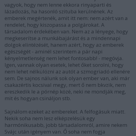
vagyok, hogy nem lenne ekkora rinyaparti és
lázadozás, ha hasonló szituba kerülnének. Az
emberek megértenék, amit itt nem: nem azért van a
rendelet, hogy kiszopassa a polgárokat. A
társadalom érdekében van. Nem az a lényege, hogy
megkeserítse a munkábajárást és a mindennapi
dolgok elintézését, hanem azért, hogy az emberek
egészségét - aminél szerintem a pár napi
kényelmetlenség nem lehet fontosabb! - megóvja.
Igen, vannak olyan esetek, lehet őket sorolni, hogy
nem lehet nélkülözni az autót a szmogriadó ellenére
sem. De sajnos nálunk sok olyan ember van, aki már
csakazértis kocsival megy, mert ő nem bkvzik, nem
ereszkedik le a pórnép közé, neki ne mondják meg,
mit és hogyan csináljon stb.
Sajnálom ezeket az embereket. A felfogásuk miatt.
Nekik soha nem lesz elképzelésük egy
harmónikusabb, jobb társadalomról, amire nekem
Svájc után igényem van. Ő soha nem fogja