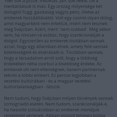
'mer sok a pízük' indoklás. Jah. sok nekik. De a
mentalitásuk is más. Egy ország milyensége két
dologtól függ: gazdaság vagyis pénz, illetve az
emberek hozzáállásától. Volt egy csomó olyan dolog,
amit magyarként nem értettük, miért nem tesznek
meg Svájcban. Azért, mert: 'nem szabad'. Még akkor
sem, ha nincsen rá eszköz, hogy szankcionálják a
dolgot. Egyszerűen az emberek tisztában vannak
azzal, hogy egy államban élnek, amely felé vannak
kötelességeik és elvárásaik is. Tisztában vannak,
hogy a társadalom arról szól, hogy a többség
érdekében néha csorbul a kisebbség érdeke. Az
emberek ott nem ellenségnek, hanem partnernak
tekinti a többi embert. Ez persze legjobban a
vezetési kultúrában - és a magyar vezetési
kultúrtalanságban - látszik.
Nem tudom, hogy Svájcban milyen törvények vannak
szmogriadó esetén. Nem tudom, szankcionálják-e,
ha hasonló szituációban az emberek mondjuk
rendeletet sértenek. Abban viszont teljesen biztos