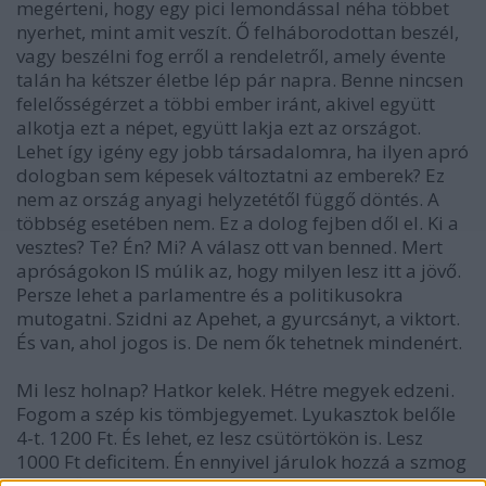
megérteni, hogy egy pici lemondással néha többet
nyerhet, mint amit veszít. Ő felháborodottan beszél,
vagy beszélni fog erről a rendeletről, amely évente
talán ha kétszer életbe lép pár napra. Benne nincsen
felelősségérzet a többi ember iránt, akivel együtt
alkotja ezt a népet, együtt lakja ezt az országot.
Lehet így igény egy jobb társadalomra, ha ilyen apró
dologban sem képesek változtatni az emberek? Ez
nem az ország anyagi helyzetétől függő döntés. A
többség esetében nem. Ez a dolog fejben dől el. Ki a
vesztes? Te? Én? Mi? A válasz ott van benned. Mert
apróságokon IS múlik az, hogy milyen lesz itt a jövő.
Persze lehet a parlamentre és a politikusokra
mutogatni. Szidni az Apehet, a gyurcsányt, a viktort.
És van, ahol jogos is. De nem ők tehetnek mindenért.
Mi lesz holnap? Hatkor kelek. Hétre megyek edzeni.
Fogom a szép kis tömbjegyemet. Lyukasztok belőle
4-t. 1200 Ft. És lehet, ez lesz csütörtökön is. Lesz
1000 Ft deficitem. Én ennyivel járulok hozzá a szmog
megszűnéséhez. Vicces? Apróság? Igen. Kis lépés egy