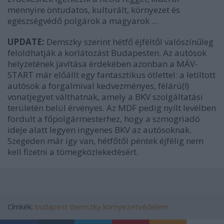
mennyire öntudatos, kulturált, környezet és
egészségvédő polgárok a magyarok ...
UPDATE:
Demszky szerint hétfő éjféltől valószínűleg
feloldhatják a korlátozást Budapesten. Az autósok
helyzetének javítása érdekében azonban a MÁV-
START már előállt egy fantasztikus ötlettel: a letiltott
autósok a forgalmival kedvezményes, félárú(!)
vonatjegyet válthatnak, amely a BKV szolgáltatási
területén belül érvényes. Az MDF pedig nyílt levélben
fordult a főpolgármesterhez, hogy a szmogriadó
ideje alatt legyen ingyenes BKV az autósoknak.
Szegeden már így van, hétfőtől péntek éjfélig nem
kell fizetni a tömegközlekedésért.
Címkék:
budapest
demszky
környezetvédelem