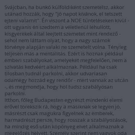
Svájcban, ha bunkó külföldiként szemetelsz, akkor
utánad hozzák, hogy "jó napot kívánok, el tetszett
ejteni valamit". Én viszont a NOE tüntetéseken kívül -
ott ugyanis én szedtem a véletlenül lehullott,
kisgyerekek által leejtett szemetet mint rendező -
sehol nem láttam olyat, hogy a nagy számok
törvénye alapján valaki ne szemetelt volna. Tényleg
teljesen más a mentalitás. Ezért is hoznak például
emberi szabályokat, amelyeket megfelelően, nem a
szívatás kedvéért alkalmaznak. Például ha csak
tilosban tudnál parkolni, akkor udvariasan
odamegy hozzád egy rendőr - mert vannak az utcán
-, és megmondja, hogy hol tudsz szabályosan
parkolni.
Itthon, főleg Budapesten egyrészt mindenki elemi
erővel törekszik rá, hogy a másiknak se legyen jó,
másrészt csak magukra figyelnek az emberek,
harmadrészt persze, hogy rosszak a szabályozások,
ha mindig eső után köpönyeg elvet alkalmaznak a
megelőzés helyett. Személy szerint nem vagyok oda