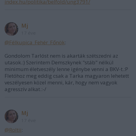
index.hu/politika/belfold/ung3791/
Mj
17 éve
@Félkupica_Fehér_Főnök
:
Gondolom Tarlóst nem is akarták szétszedni az
utasok.:) Szerintem Demszkynek "stáb" nélkül
minimum életveszély lenne igénybe venni a BKV-t.:P
Fletóhoz meg eddig csak a Tarka magyaron lehetett
veszélyesen közel menni, kár, hogy nem vagyok
agresszív alkat.:-/
Mj
17 éve
@Roltii
: