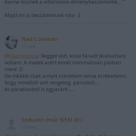
benne lesznek a villamosos élménybeszámolók... "
Majd mi is beszámolunk róla. :)
Ned Coleman
17 éve
@Marcellusca
: Reggel volt, kissé fáradt (kialvatlan)
voltam. A matek azért ennél minimálisan jobban
ment :D
De inkább csak annyit szerettem volna érzékeltetni,
hogy mindbôl volt rengeteg. párosból...
és páratlanból is egyaránt......
Seduxen (már NEM dr.)
17 éve