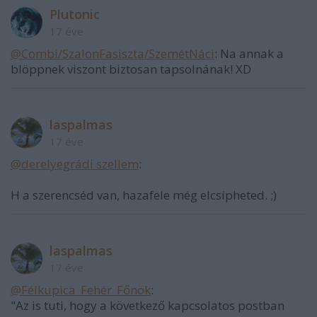
Plutonic
17 éve
@Combi/SzalonFasiszta/SzemétNáci
: Na annak a
blöppnek viszont biztosan tapsolnának! XD
laspalmas
17 éve
@derelyegrádi szellem
:
H a szerencséd van, hazafele még elcsípheted. ;)
laspalmas
17 éve
@Félkupica_Fehér_Főnök
:
"Az is tuti, hogy a következő kapcsolatos postban