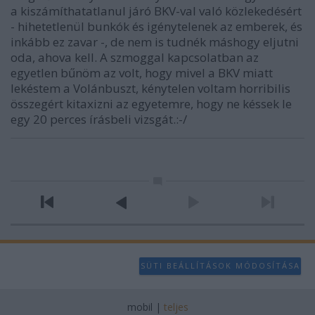
a kiszámíthatatlanul járó BKV-val való közlekedésért
- hihetetlenül bunkók és igénytelenek az emberek, és
inkább ez zavar -, de nem is tudnék máshogy eljutni
oda, ahova kell. A szmoggal kapcsolatban az
egyetlen bűnöm az volt, hogy mivel a BKV miatt
lekéstem a Volánbuszt, kénytelen voltam horribilis
összegért kitaxizni az egyetemre, hogy ne késsek le
egy 20 perces írásbeli vizsgát.:-/
SÜTI BEÁLLÍTÁSOK MÓDOSÍTÁSA
mobil
|
teljes