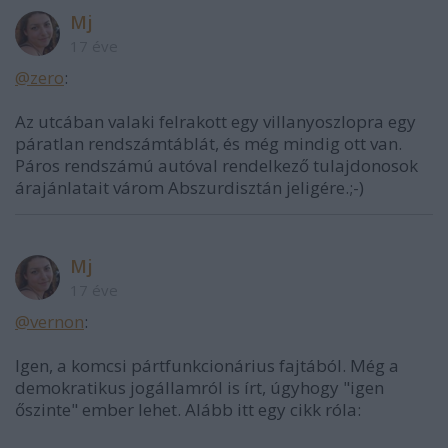
Mj
17 éve
@zero
:
Az utcában valaki felrakott egy villanyoszlopra egy
páratlan rendszámtáblát, és még mindig ott van.
Páros rendszámú autóval rendelkező tulajdonosok
árajánlatait várom Abszurdisztán jeligére.;-)
Mj
17 éve
@vernon
:
Igen, a komcsi pártfunkcionárius fajtából. Még a
demokratikus jogállamról is írt, úgyhogy "igen
őszinte" ember lehet. Alább itt egy cikk róla: