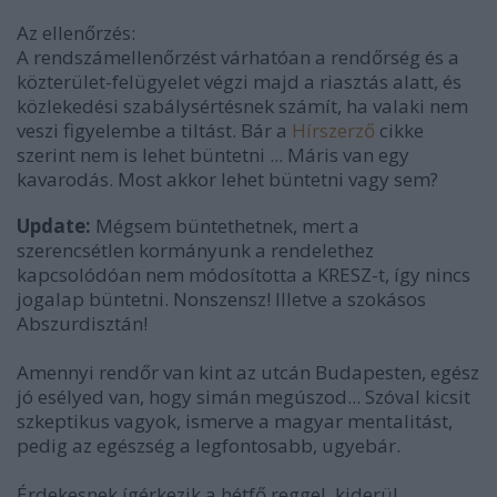
Az ellenőrzés:
A rendszámellenőrzést várhatóan a rendőrség és a
közterület-felügyelet végzi majd a riasztás alatt, és
közlekedési szabálysértésnek számít, ha valaki nem
veszi figyelembe a tiltást. Bár a
Hírszerző
cikke
szerint nem is lehet büntetni ... Máris van egy
kavarodás. Most akkor lehet büntetni vagy sem?
Update:
Mégsem büntethetnek, mert a
szerencsétlen kormányunk a rendelethez
kapcsolódóan nem módosította a KRESZ-t, így nincs
jogalap büntetni. Nonszensz! Illetve a szokásos
Abszurdisztán!
Amennyi rendőr van kint az utcán Budapesten, egész
jó esélyed van, hogy simán megúszod... Szóval kicsit
szkeptikus vagyok, ismerve a magyar mentalitást,
pedig az egészség a legfontosabb, ugyebár.
Érdekesnek ígérkezik a hétfő reggel, kiderül