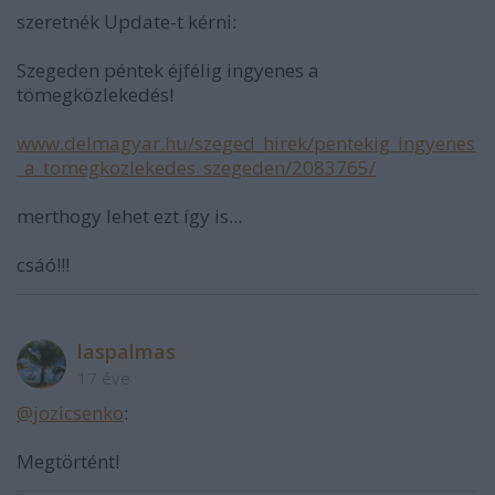
szeretnék Update-t kérni:
Szegeden péntek éjfélig ingyenes a
tömegközlekedés!
www.delmagyar.hu/szeged_hirek/pentekig_ingyenes
_a_tomegkozlekedes_szegeden/2083765/
merthogy lehet ezt így is...
csáó!!!
laspalmas
17 éve
@jozicsenko
:
Megtörtént!