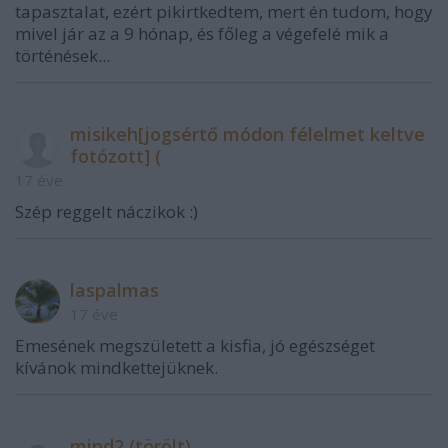
tapasztalat, ezért pikirtkedtem, mert én tudom, hogy
mivel jár az a 9 hónap, és főleg a végefelé mik a
történések...
misikeh[jogsértő módon félelmet keltve
fotózott] (
17 éve
Szép reggelt náczikok :)
laspalmas
17 éve
Emesének megszületett a kisfia, jó egészséget
kívánok mindkettejüknek.
mind2 (törölt)