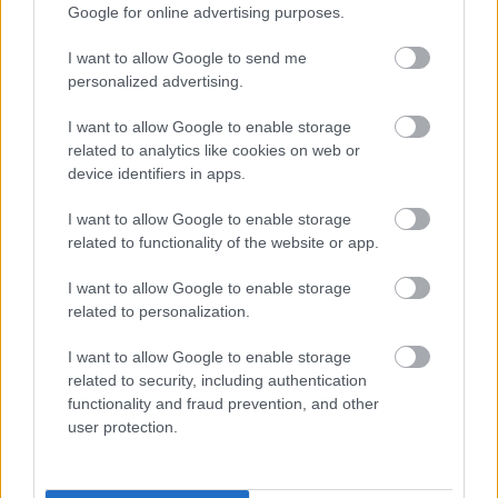
17 éve
Google for online advertising purposes.
@Félkupica_Fehér_Főnök
:
I want to allow Google to send me
personalized advertising.
Akkor született mindkét nagyapám.:) Egyébként
Wittner Mária külön ezügyben írt egy levelet a '80-as
I want to allow Google to enable storage
években még meggyőződéses antikommunistának
related to analytics like cookies on web or
tűnő Demszkynek, kíváncsi leszek, hogy válaszol-e rá
device identifiers in apps.
egyáltalán.
I want to allow Google to enable storage
related to functionality of the website or app.
Mj
I want to allow Google to enable storage
17 éve
related to personalization.
@VonPerez
:
I want to allow Google to enable storage
related to security, including authentication
Meggyőzni csak azt lehet, aki hajlandó rá.;-)
functionality and fraud prevention, and other
Pártfanatikusoknál és ideológiai rabszolgáknál ez
user protection.
gyakorlatilag lehetetlen - ezt egy pszichológiai
vizsgálat is megerősíti -, minimum csoda kell hozzá.
Én sem téríteni, inkább röhögni meg normálisabb