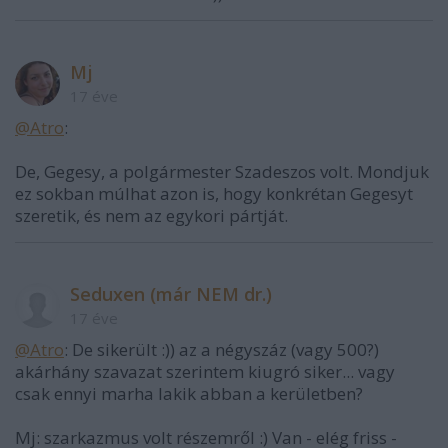
Mj
17 éve
@Atro
:
De, Gegesy, a polgármester Szadeszos volt. Mondjuk
ez sokban múlhat azon is, hogy konkrétan Gegesyt
szeretik, és nem az egykori pártját.
Seduxen (már NEM dr.)
17 éve
@Atro
: De sikerült :)) az a négyszáz (vagy 500?)
akárhány szavazat szerintem kiugró siker... vagy
csak ennyi marha lakik abban a kerületben?
Mj: szarkazmus volt részemről :) Van - elég friss -