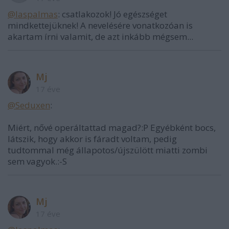
@laspalmas
: csatlakozok! Jó egészséget
mindkettejüknek! A nevelésére vonatkozóan is
akartam írni valamit, de azt inkább mégsem...
Mj
17 éve
@Seduxen
:
Miért, nővé operáltattad magad?:P Egyébként bocs,
látszik, hogy akkor is fáradt voltam, pedig
tudtommal még állapotos/újszülött miatti zombi
sem vagyok.:-S
Mj
17 éve