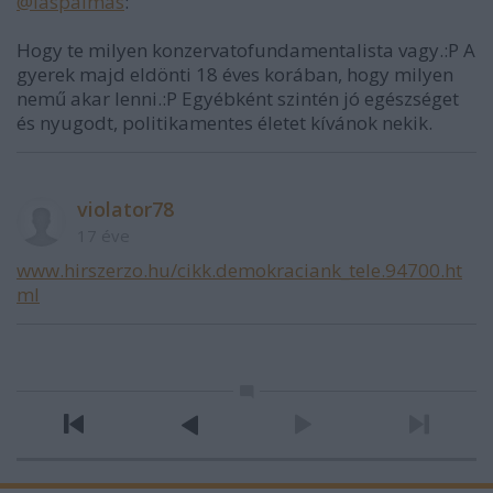
@laspalmas
:
Hogy te milyen konzervatofundamentalista vagy.:P A
gyerek majd eldönti 18 éves korában, hogy milyen
nemű akar lenni.:P Egyébként szintén jó egészséget
és nyugodt, politikamentes életet kívánok nekik.
violator78
17 éve
www.hirszerzo.hu/cikk.demokraciank_tele.94700.ht
ml