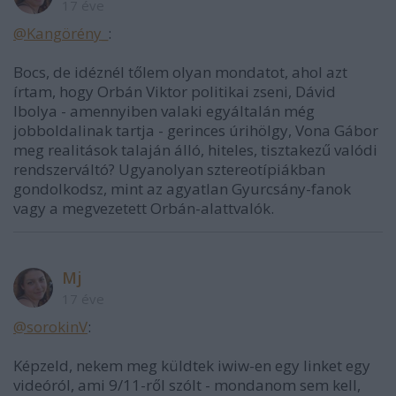
17 éve
@Kangörény_
:
Bocs, de idéznél tőlem olyan mondatot, ahol azt
írtam, hogy Orbán Viktor politikai zseni, Dávid
Ibolya - amennyiben valaki egyáltalán még
jobboldalinak tartja - gerinces úrihölgy, Vona Gábor
meg realitások talaján álló, hiteles, tisztakezű valódi
rendszerváltó? Ugyanolyan sztereotípiákban
gondolkodsz, mint az agyatlan Gyurcsány-fanok
vagy a megvezetett Orbán-alattvalók.
Mj
17 éve
@sorokinV
:
Képzeld, nekem meg küldtek iwiw-en egy linket egy
videóról, ami 9/11-ről szólt - mondanom sem kell,