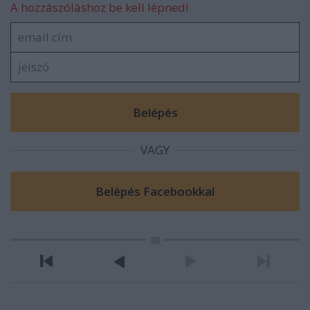
A hozzászóláshoz be kell lépned!
VAGY