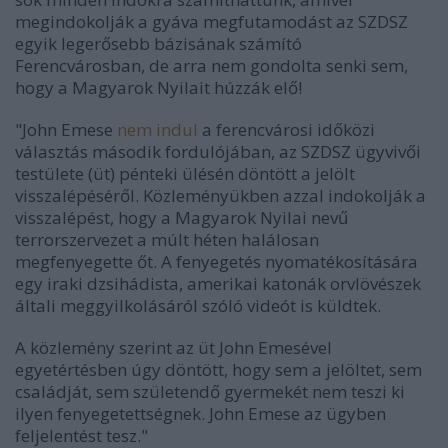
megindokolják a gyáva megfutamodást az SZDSZ
egyik legerősebb bázisának számító
Ferencvárosban, de arra nem gondolta senki sem,
hogy a Magyarok Nyilait húzzák elő!
"John Emese
nem indul
a ferencvárosi időközi
választás második fordulójában, az SZDSZ ügyvivői
testülete (üt) pénteki ülésén döntött a jelölt
visszalépéséről. Közleményükben azzal indokolják a
visszalépést, hogy a Magyarok Nyilai nevű
terrorszervezet a múlt héten halálosan
megfenyegette őt. A fenyegetés nyomatékosítására
egy iraki dzsihádista, amerikai katonák orvlövészek
általi meggyilkolásáról szóló videót is küldtek.
A közlemény szerint az üt John Emesével
egyetértésben úgy döntött, hogy sem a jelöltet, sem
családját, sem születendő gyermekét nem teszi ki
ilyen fenyegetettségnek. John Emese az ügyben
feljelentést tesz."