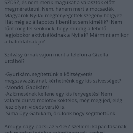
SZDSZ, és nem merik magukat a választók előtt
megmérettetni. Nem, hanem mert a mocsadék
Magyarok Nyilai megfenyegették szegény hölgyet!
Hát még az állapotos liberálist sem kímélik?! Nem
tűnt még fel senkinek, hogy mindig a lehető
legjobbkor aktivizálódnak a Nyilak? Mármint amikor
a baloldalnak jó?
Szilvásy úrnak vajon ment a telefon a Gizella
utcából?
-Gyurikám, segítettünk a költségvetés
megszavazásánál, kérhetnénk egy kis szívességet?
-Mondd, Gabikám!
-Az Emesének kellene egy kis fenyegetés! Nem
valami durva molotov koktélos, még megijed, elég
lesz olyan videós verzió is.
-Sima ügy Gabikám, örülönk hogy segíthettünk.
Amúgy nagy pacsi az SZDSZ szellemi kapacitásának,
sok minden indokra számíthattunk, amivel