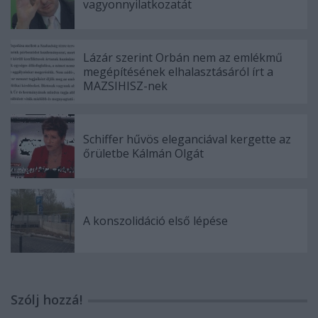
vagyonnyilatkozatát
Lázár szerint Orbán nem az emlékmű
megépítésének elhalasztásáról írt a
MAZSIHISZ-nek
Schiffer hűvös eleganciával kergette az
őrületbe Kálmán Olgát
A konszolidáció első lépése
Szólj hozzá!