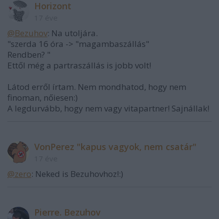
Horizont
17 éve
@Bezuhov
: Na utoljára.
"szerda 16 óra -> "magambaszállás"
Rendben? "
Ettől még a partraszállás is jobb volt!
Látod erről írtam. Nem mondhatod, hogy nem
finoman, nőiesen:)
A legdurvább, hogy nem vagy vitapartner! Sajnállak!
VonPerez "kapus vagyok, nem csatár"
17 éve
@zero
: Neked is Bezuhovhoz!:)
Pierre. Bezuhov