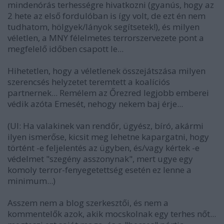
mindenórás terhességre hivatkozni (gyanús, hogy az
2 hete az első fordulóban is így volt, de ezt én nem
tudhatom, hölgyek/lányok segítsetek!), és milyen
véletlen, a MNY félelmetes terrorszervezete pont a
megfelelő időben csapott le...
Hihetetlen, hogy a véletlenek összejátszása milyen
szerencsés helyzetet teremtett a koalíciós
partnernek... Remélem az Őrezred legjobb emberei
védik azóta Emesét, nehogy nekem baj érje...
(UI: Ha valakinek van rendőr, ügyész, bíró, akármi
ilyen ismerőse, kicsit meg lehetne kapargatni, hogy
történt -e feljelentés az ügyben, és/vagy kértek -e
védelmet "szegény asszonynak", mert ugye egy
komoly terror-fenyegetettség esetén ez lenne a
minimum...)
Asszem nem a blog szerkesztői, és nem a
kommentelők azok, akik mocskolnak egy terhes nőt...