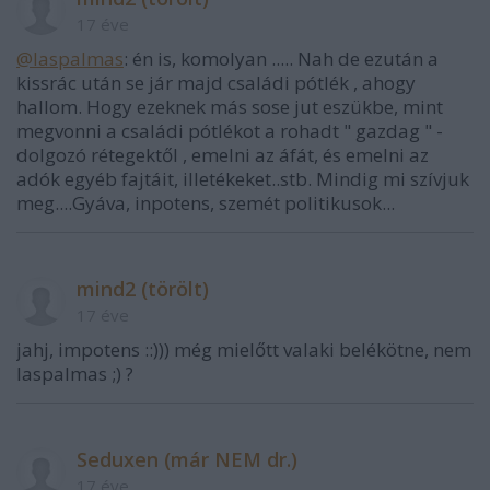
17 éve
@laspalmas
: én is, komolyan ..... Nah de ezután a
kissrác után se jár majd családi pótlék , ahogy
hallom. Hogy ezeknek más sose jut eszükbe, mint
megvonni a családi pótlékot a rohadt " gazdag " -
dolgozó rétegektől , emelni az áfát, és emelni az
adók egyéb fajtáit, illetékeket..stb. Mindig mi szívjuk
meg....Gyáva, inpotens, szemét politikusok...
mind2 (törölt)
17 éve
jahj, impotens ::))) még mielőtt valaki belékötne, nem
laspalmas ;) ?
Seduxen (már NEM dr.)
17 éve