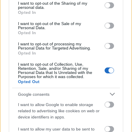
not limited to your visit or usage behaviour. You may click to
I want to opt-out of the Sharing of my
Egy regény lenne kifejteni, de maradjunk annyiban,
personal data.
grant or deny consent to Google and its third-party tags to
Opted In
hogy a szemléletemet és az értékrendemet jobban
use your data for below specified purposes in below Google
kifejezik ezek a fogalmak - és azok, amelyeket
consent section.
I want to opt-out of the Sale of my
valójában takarnak ezek a fogalmak - mint
Personal Data.
Opted In
bármilyen párt vagy oldal nevének csak az említése.
Mert szerintem éppen a pártok alapján elképzelt
I want to opt-out of processing my
világnak és a jobboldal-baloldal ellentétpárára
Personal Data for Targeted Advertising.
felfűzött gondolkodásmódnak lesz az önkéntelen
Opted In
eredménye sematizálás és torzítás. A szemléletnek
I want to opt-out of Collection, Use,
egyébként éppen a kommunikáció és az érvelés
Retention, Sale, and/or Sharing of my
során kell kiütköznie, úgyhogy már csak ezért sem
Personal Data that Is Unrelated with the
Purposes for which it was collected.
írom le száraz felsorolásként a világképem
Opted Out
alkotórészeit. Egyébként meg nyugodtan
felelősségre lehet vonni - úgysem ismernek netről,
Google consents
kivéve Lombrosót és TaTa86-ot -, meg nyugodtan
lehet hülyének nézni, ezen nem sok minden múlik.
I want to allow Google to enable storage
related to advertising like cookies on web or
device identifiers in apps.
Mj
I want to allow my user data to be sent to