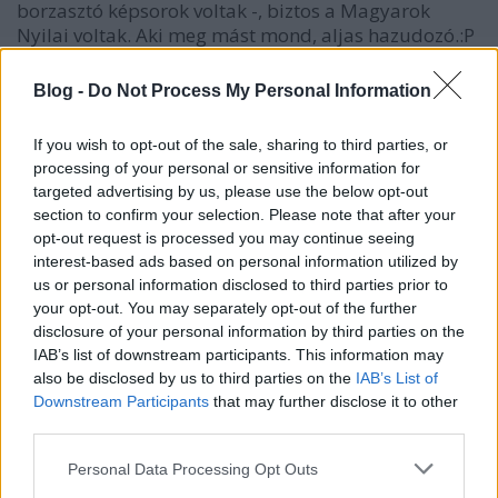
borzasztó képsorok voltak -, biztos a Magyarok
Nyilai voltak. Aki meg mást mond, aljas hazudozó.:P
Blog -
Do Not Process My Personal Information
Mj
If you wish to opt-out of the sale, sharing to third parties, or
17 éve
processing of your personal or sensitive information for
@Bezuhov
:
targeted advertising by us, please use the below opt-out
section to confirm your selection. Please note that after your
Emese maga közölt különböző tényállásokat -
opt-out request is processed you may continue seeing
mindenórás terhes, aztán lehet, hogy nem lesz
interest-based ads based on personal information utilized by
érvényes a 2. forduló, ha visszalép - két korábbi
us or personal information disclosed to third parties prior to
nyilatkozatában, amit nem a Vastagbőr talált ki.
your opt-out. You may separately opt-out of the further
Ennyi.
disclosure of your personal information by third parties on the
IAB’s list of downstream participants. This information may
also be disclosed by us to third parties on the
IAB’s List of
Downstream Participants
that may further disclose it to other
Mj
third parties.
17 éve
Please note that this website/app uses one or more Google
Personal Data Processing Opt Outs
@{Tícia}
:
services and may gather and store information including but