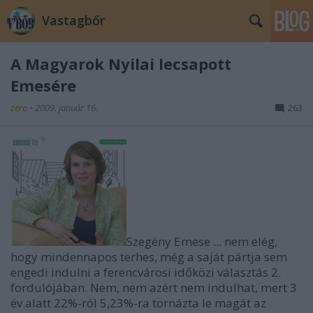
Vastagbőr
A Magyarok Nyilai lecsapott
Emesére
zero
•
2009. január 16.
263
Szegény Emese ... nem elég,
hogy mindennapos terhes, még a saját pártja sem
engedi indulni a ferencvárosi időközi választás 2.
fordulójában. Nem, nem azért nem indulhat, mert 3
év alatt 22%-ról 5,23%-ra tornázta le magát az