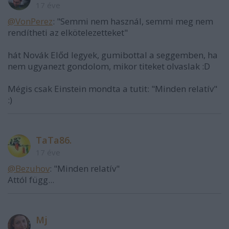
17 éve
@VonPerez
: "Semmi nem használ, semmi meg nem
rendítheti az elkötelezetteket"
hát Novák Előd legyek, gumibottal a seggemben, ha
nem ugyanezt gondolom, mikor titeket olvaslak :D
Mégis csak Einstein mondta a tutit: "Minden relatív"
:)
TaTa86.
17 éve
@Bezuhov
: "Minden relatív"
Attól függ...
Mj