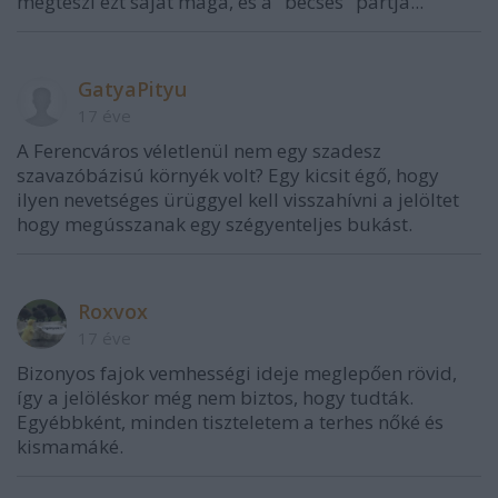
megteszi ezt saját maga, és a "becses" pártja...
GatyaPityu
17 éve
A Ferencváros véletlenül nem egy szadesz
szavazóbázisú környék volt? Egy kicsit égő, hogy
ilyen nevetséges ürüggyel kell visszahívni a jelöltet
hogy megússzanak egy szégyenteljes bukást.
Roxvox
17 éve
Bizonyos fajok vemhességi ideje meglepően rövid,
így a jelöléskor még nem biztos, hogy tudták.
Egyébbként, minden tiszteletem a terhes nőké és
kismamáké.