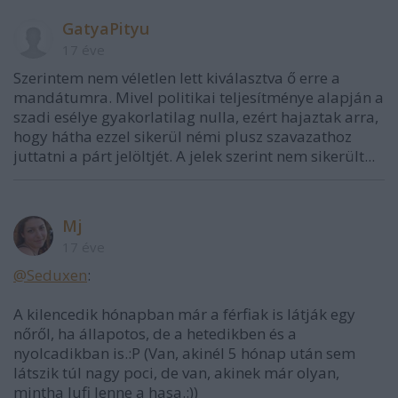
GatyaPityu
17 éve
Szerintem nem véletlen lett kiválasztva ő erre a
mandátumra. Mivel politikai teljesítménye alapján a
szadi esélye gyakorlatilag nulla, ezért hajaztak arra,
hogy hátha ezzel sikerül némi plusz szavazathoz
juttatni a párt jelöltjét. A jelek szerint nem sikerült...
Mj
17 éve
@Seduxen
:
A kilencedik hónapban már a férfiak is látják egy
nőről, ha állapotos, de a hetedikben és a
nyolcadikban is.:P (Van, akinél 5 hónap után sem
látszik túl nagy poci, de van, akinek már olyan,
mintha lufi lenne a hasa.:))