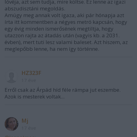
lóvéja, azt sem tudja, mire költse. Ez lenne az igazi
abszudisztáni megoldás.
Amúgy meg annak volt igaza, aki pár hónapja azt
írta itt kommentben a négyes metró kapcsán, hogy
egy évig minden ismerősének megtiltja, hogy
utazzon rajta az átadás után (vagyis kb. a 2031.
évben), mert tuti lesz valami baleset. Azt hiszem, az
meglepőbb lenne, ha nem így történne.
HZ323F
17 éve
Erről csak az Árpád híd féle rámpa jut eszembe.
Azok is mesterek voltak...
Mj
17 éve