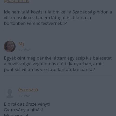
@laspalmas
:
Ide nem találkozási tilalom kell a Szabadság-hídon a
villamosoknak, hanem látogatási tilalom a
börtönben Ferenc testvérnek.:P
Mj
17 éve
Egyébként még pár éve láttam egy szép kis balesetet
a hűvösvölgyi végállomás előtti kanyarban, amit
pont két villamos visszapillantótükre bánt.:-/
észosztó
17 éve
Elqrták az űrszelvényt!
Gyurcsány a hibás!
Monnyonle!