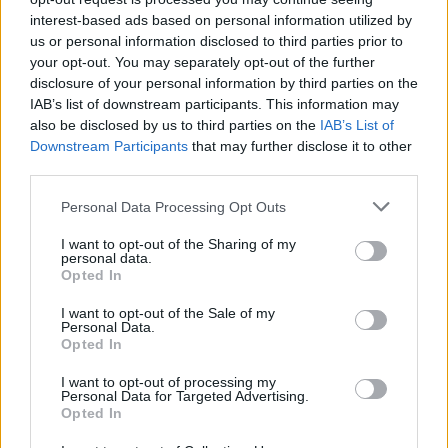
interest-based ads based on personal information utilized by
us or personal information disclosed to third parties prior to
your opt-out. You may separately opt-out of the further
Szólj hozzá!
disclosure of your personal information by third parties on the
IAB’s list of downstream participants. This information may
A hozzászóláshoz be kell lépned!
also be disclosed by us to third parties on the
IAB’s List of
Downstream Participants
that may further disclose it to other
third parties.
Please note that this website/app uses one or more Google
Personal Data Processing Opt Outs
services and may gather and store information including but
not limited to your visit or usage behaviour. You may click to
I want to opt-out of the Sharing of my
personal data.
grant or deny consent to Google and its third-party tags to
Opted In
use your data for below specified purposes in below Google
consent section.
VAGY
I want to opt-out of the Sale of my
Personal Data.
Opted In
I want to opt-out of processing my
Personal Data for Targeted Advertising.
Opted In