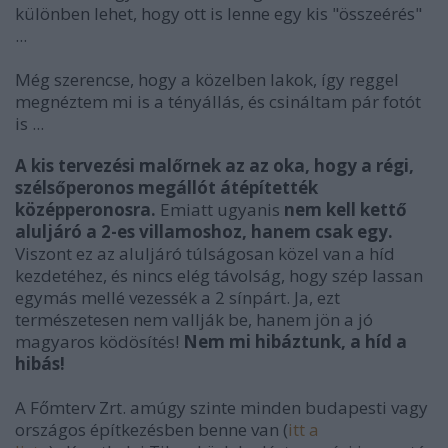
különben lehet, hogy ott is lenne egy kis "összeérés"
...
Még szerencse, hogy a közelben lakok, így reggel
megnéztem mi is a tényállás, és csináltam pár fotót
is ...
A kis tervezési malőrnek az az oka, hogy a régi,
szélsőperonos megállót átépítették
középperonosra.
Emiatt ugyanis
nem kell kettő
aluljáró a 2-es villamoshoz, hanem csak egy.
Viszont ez az aluljáró túlságosan közel van a híd
kezdetéhez, és nincs elég távolság, hogy szép lassan
egymás mellé vezessék a 2 sínpárt. Ja, ezt
természetesen nem vallják be, hanem jön a jó
magyaros ködösítés!
Nem mi hibáztunk, a híd a
hibás!
A Főmterv Zrt. amúgy szinte minden budapesti vagy
országos építkezésben benne van (
itt a