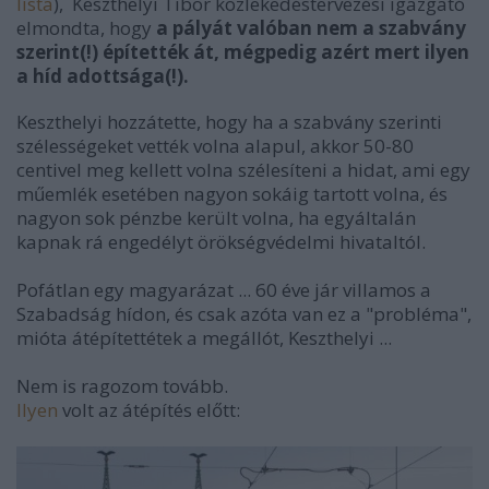
lista
), Keszthelyi Tibor közlekedéstervezési igazgató
elmondta, hogy
a pályát valóban nem a szabvány
szerint(!) építették át, mégpedig azért mert ilyen
a híd adottsága
(!).
Keszthelyi hozzátette, hogy ha a szabvány szerinti
szélességeket vették volna alapul, akkor 50-80
centivel meg kellett volna szélesíteni a hidat, ami egy
műemlék esetében nagyon sokáig tartott volna, és
nagyon sok pénzbe került volna, ha egyáltalán
kapnak rá engedélyt örökségvédelmi hivataltól.
Pofátlan egy magyarázat ... 60 éve jár villamos a
Szabadság hídon, és csak azóta van ez a "probléma",
mióta átépítettétek a megállót, Keszthelyi ...
Nem is ragozom tovább.
Ilyen
volt az átépítés előtt: