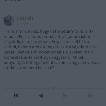
Deszkás
17 éve
Hmm, hmm. mi az, hogy hátra sétál?? Mind a 47,
mind a 49es villamos vonala fejvégállomásban
végződik, nem hurokban. Ergo, nem kell hátra
sétálni, hanem amikor megérkezik a végállomásra,
leszáll, behajtja mindkét oldalt a türköket, majd
előresétál, és felszáll. ilyen egyszerű! Minek
bonyolítják túl? Egyébként is, minek legyen nyitva az
a tükör, amit nem használ?