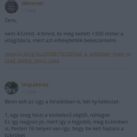
denever
17 éve
Zero,
nem 4.5mrd. 4.9mrd, és még kellett +300 miller a
világításra, mert azt elfelejtették beleszámolni.
reakcio.blog.hu/2008/10/28/hid_a_sotetben_ilyen_or
szag_pedig_nincs_cxxx
laspalmas
17 éve
Benn volt az ügy a híradóban is, két nyilatkozat:
1, egy öreg faszi a kivitelező cégtől, röhögve:
Ez így nagyon jó, mert így a legjobb, meg különben
is, Pesten 16 helyen van így, hogy be kell hajtani a
tükröket