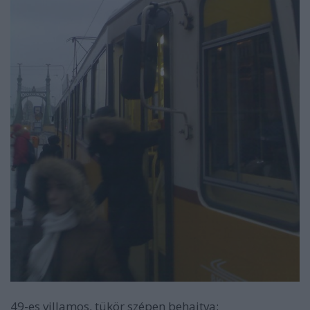
49-es villamos, tükör szépen behajtva: