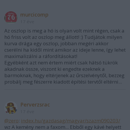
murcicomp
17 éve
Az oszlop is meg a hó is olyan volt mint régen, csak a
hó friss volt az oszlop meg állott! :) Tudjátok milyen
kurva drága egy oszlop, jobban megéri akkor
cserélni ha kidől mint amikor az ideje lenne, így lehet
maximalizálni a ráfordításokat!
Egyébként azt nem értem miért csak hátsó tükrök
akadnak össze, viszont ki engedte ezeknek a
barmoknak, hogy eltérjenek az űrszelvénytől, bezzeg
probálj meg fészerre kiadott építési tervtől eltérni...
Perverzsrac
17 éve
@zero
:
index.hu/gazdasag/magyar/szazm090203/
wz A kemény nem a faxom... Ebből egy kávé helyett