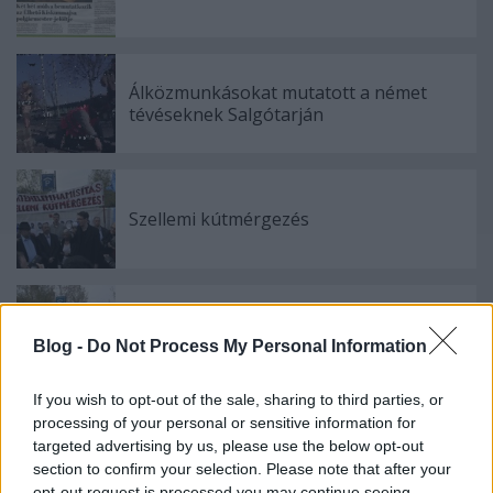
Álközmunkásokat mutatott a német
tévéseknek Salgótarján
Szellemi kútmérgezés
A konszolidáció első lépése
Blog -
Do Not Process My Personal Information
If you wish to opt-out of the sale, sharing to third parties, or
processing of your personal or sensitive information for
targeted advertising by us, please use the below opt-out
Bajnai stábja humorral próbálkozik
section to confirm your selection. Please note that after your
opt-out request is processed you may continue seeing