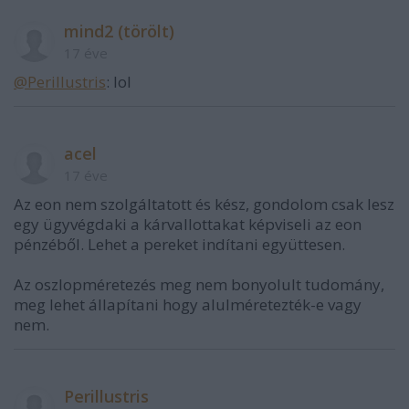
mind2 (törölt)
17 éve
@Perillustris
: lol
acel
17 éve
Az eon nem szolgáltatott és kész, gondolom csak lesz
egy ügyvégdaki a kárvallottakat képviseli az eon
pénzéből. Lehet a pereket indítani együttesen.
Az oszlopméretezés meg nem bonyolult tudomány,
meg lehet állapítani hogy alulméretezték-e vagy
nem.
Perillustris