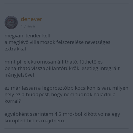
denever
17 éve
megvan. tender kell.
a meglévő villamosok felszerelése nevetséges
extrákkal.
mint pl. elektromosan állítható, fűthető és
behajtható visszapillantótükrök. esetleg integrált
irányjelzővel.
ez már lassan a legprosztóbb kocsikon is van. milyen
hely ez a budapest, hogy nem tudnak haladni a
korral?
egyébként szerintem 4.5 mrd-ből kikött volna egy
komplett híd is majdnem.