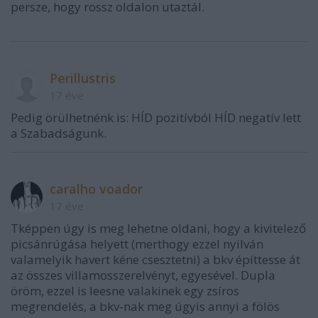
persze, hogy rossz oldalon utaztál.
Perillustris
17 éve
Pedig örülhetnénk is: HÍD pozitívból HÍD negatív lett
a Szabadságunk.
caralho voador
17 éve
Tképpen úgy is meg lehetne oldani, hogy a kivitelező
picsánrúgása helyett (merthogy ezzel nyilván
valamelyik havert kéne csesztetni) a bkv építtesse át
az összes villamosszerelvényt, egyesével. Dupla
öröm, ezzel is leesne valakinek egy zsíros
megrendelés, a bkv-nak meg úgyis annyi a fölös