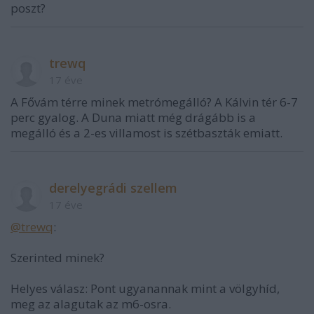
poszt?
trewq
17 éve
A Fővám térre minek metrómegálló? A Kálvin tér 6-7
perc gyalog. A Duna miatt még drágább is a
megálló és a 2-es villamost is szétbaszták emiatt.
derelyegrádi szellem
17 éve
@trewq
:
Szerinted minek?
Helyes válasz: Pont ugyanannak mint a völgyhíd,
meg az alagutak az m6-osra.