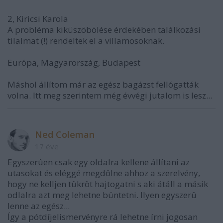
2, Kiricsi Karola
A probléma kiküszöbölése érdekében találkozási
tilalmat (!) rendeltek el a villamosoknak.
Európa, Magyarország, Budapest
Máshol állítom már az egész bagázst fellógatták
volna. Itt meg szerintem még évvégi jutalom is lesz...
Ned Coleman
17 éve
Egyszerûen csak egy oldalra kellene állítani az
utasokat és eléggé megdôlne ahhoz a szerelvény,
hogy ne kelljen tükröt hajtogatni s aki átáll a másik
odlalra azt meg lehetne büntetni. Ilyen egyszerû
lenne az egész...
Így a pótdíjelismervényre rá lehetne írni jogosan