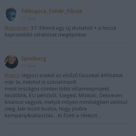
Félkupica_Fehér_Főnök
17 éve
@denever
: 37-39mrd egy új dunahíd + a hozzá
kapcsolódó úthálózat megépítése.
Spielberg
17 éve
@zero
: légyszi ezeket az elsőző faszokat állítsátok
már le, máshol is szánalmas!!!
most országos szinten több villamosprojekt
kezdődik, EU pénzből, Szeged, Miskolc, Debrecen,
kiváncsi vagyok, melyik milyen minőségben valósul
meg. bár kicsit büdös, hogy jövőre
kampány&választás... ki fizeti a révészt...