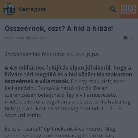
Vastagbőr
Összeérnek, oszt? A híd a hibás!
zero
•
2009. február 03.
73
Szabadság híd felújítása
elkúrva
, pipa.
A 4,5 milliárdos felújítás olyan jól sikerül, hogy a
Fővám téri megálló és a híd között kis szakaszon
összeérnek a villamosok.
De egy csak picit, nem
kell aggódni. És csak a hátsó tükrök. De az
szerencsésen behajtható. Így a villamosvezető,
mielőtt elindul a végállomásról, szépen hátraballag,
behajtja a tükröt, visszaballag és elindul ... 2009,
Abszurdisztán.
És ez a "csapat" épít nekünk 4-es metrót. Még
szerencse hogy azok külön alagútban futnak,