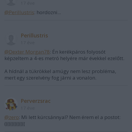
17 éve
@Perillustris
: hordozni...
Perillustris
17 éve
@Dexter Morgan78
: Én kerékpáros folyosót
képzeltem a 4-es metró helyére már évekkel ezelőtt.
A hídnál a tükrökkel amúgy nem lesz probléma,
mert egy szerelvény fog járni a vonalon.
Perverzsrac
17 éve
@zero
: Mi lett kúrcsánnyal? Nem érem el a postot:
((((((((((((((