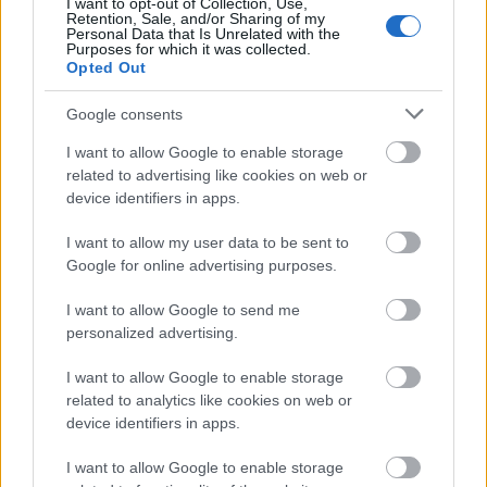
I want to opt-out of Collection, Use,
Retention, Sale, and/or Sharing of my
Personal Data that Is Unrelated with the
Purposes for which it was collected.
Opted Out
Google consents
acel
17 éve
I want to allow Google to enable storage
related to advertising like cookies on web or
@mind2
:
device identifiers in apps.
Mint írtam mindenütt ilyen oszlopok vannak.
I want to allow my user data to be sent to
@Roxvox
:
Google for online advertising purposes.
Az oszlop an EON-é szerintem. A javításért ő fizet,
jobbanmondva a biztosítoja. Az persze nem fizet,
I want to allow Google to send me
mert hogy vis major, de gondolom az eon be tudja
personalized advertising.
bizonyítani hogy itt a tél nem nem vis major.
I want to allow Google to enable storage
related to analytics like cookies on web or
device identifiers in apps.
mind2 (törölt)
I want to allow Google to enable storage
17 éve