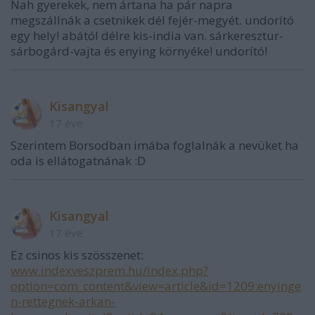
Nah gyerekek, nem ártana ha pár napra
megszállnák a csetnikek dél fejér-megyét. undorító
egy hely! abától délre kis-india van. sárkeresztur-
sárbogárd-vajta és enying környéke! undorító!
Kisangyal
17 éve
Szerintem Borsodban imába foglalnák a nevüket ha
oda is ellátogatnának :D
Kisangyal
17 éve
Ez csinos kis szösszenet:
www.indexveszprem.hu/index.php?
option=com_content&view=article&id=1209:enyinge
n-rettegnek-arkan-