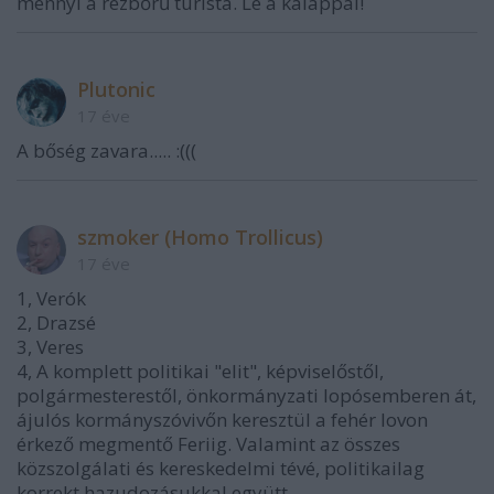
mennyi a rézbőrű túrista. Le a kalappal!
Plutonic
17 éve
A bőség zavara..... :(((
szmoker (Homo Trollicus)
17 éve
1, Verók
2, Drazsé
3, Veres
4, A komplett politikai "elit", képviselőstől,
polgármesterestől, önkormányzati lopósemberen át,
ájulós kormányszóvivőn keresztül a fehér lovon
érkező megmentő Feriig. Valamint az összes
közszolgálati és kereskedelmi tévé, politikailag
korrekt hazudozásukkal együtt.