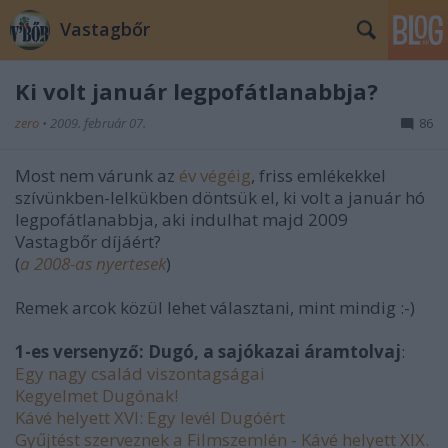
Vastagbőr
Ki volt január legpofátlanabbja?
zero
•
2009. február 07.
86
Most nem várunk az
év végéig
, friss emlékekkel
szívünkben-lelkükben döntsük el, ki volt a január hó
legpofátlanabbja, aki indulhat majd 2009
Vastagbőr díjáért?
(
a 2008-as nyertesek
)
Remek arcok közül lehet választani, mint mindig :-)
1-es versenyző: Dugó, a sajókazai áramtolvaj
:
Egy nagy család viszontagságai
Kegyelmet Dugónak!
Kávé helyett XVI: Egy levél Dugóért
Gyűjtést szerveznek a Filmszemlén - Kávé helyett XIX.