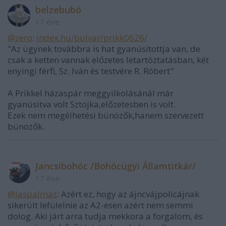
belzebubó
17 éve
@zero
:
index.hu/bulvar/prikk0626/
"Az ügynek továbbra is hat gyanúsítottja van, de
csak a ketten vannak előzetes letartóztatásban, két
enyingi férfi, Sz. Iván és testvére R. Róbert"
A Prikkel házaspár meggyilkolásánál már
gyanúsitva volt Sztojka,előzetesben is volt.
Ezek nem megélhetési bünözők,hanem szervezett
bünozők.
Jancsibohóc /Bohócügyi Államtitkár/
17 éve
@laspalmas
: Azért ez, hogy az ájncvájpolicájnak
sikerült lefülelnie az A2-esen azért nem semmi
dolog. Aki járt arra tudja mekkora a forgalom, és