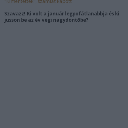
"Kimentették", számlát kapott
Szavazz! Ki volt a január legpofátlanabbja és ki
jusson be az év végi nagydöntőbe?