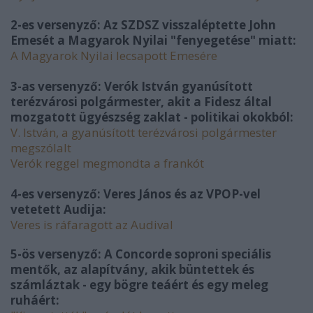
2-es versenyző: Az SZDSZ visszaléptette John
Emesét a Magyarok Nyilai "fenyegetése" miatt:
A Magyarok Nyilai lecsapott Emesére
3-as versenyző: Verók István gyanúsított
terézvárosi polgármester, akit a Fidesz által
mozgatott ügyészség zaklat - politikai okokból:
V. István, a gyanúsított terézvárosi polgármester
megszólalt
Verók reggel megmondta a frankót
4-es versenyző: Veres János és az VPOP-vel
vetetett Audija:
Veres is ráfaragott az Audival
5-ös versenyző: A Concorde soproni speciális
mentők, az alapítvány, akik büntettek és
számláztak - egy bögre teáért és egy meleg
ruháért: