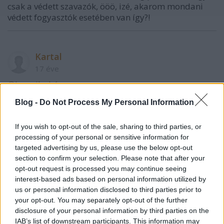
csak a védett szavazók, ööö, izé, akarom mondani
védett fogyasztók esetében van így?!
Kartal
17 éve
@Jancsibohóc
:
Na ugye! Mondtam! Drazsé is megmondta! Nem
Blog -
Do Not Process My Personal Information
cigányok voltak! Miről beszélünk akkor?
Ezek csak a cigányok temetésére mennek el, ha egy
If you wish to opt-out of the sale, sharing to third parties, or
fehér hal meg, és a főkapitány ki meri mondani,
processing of your personal or sensitive information for
hogy cigány az elkövető, akkor leváltják. Ez a
targeted advertising by us, please use the below opt-out
menetrend Agyarországon.
section to confirm your selection. Please note that after your
opt-out request is processed you may continue seeing
interest-based ads based on personal information utilized by
Jancsibohóc /Bohócügyi Államtitkár/
us or personal information disclosed to third parties prior to
your opt-out. You may separately opt-out of the further
17 éve
disclosure of your personal information by third parties on the
MCFÉSZ: "Elhatárolódunk a gyilkosoktól"
IAB’s list of downstream participants. This information may