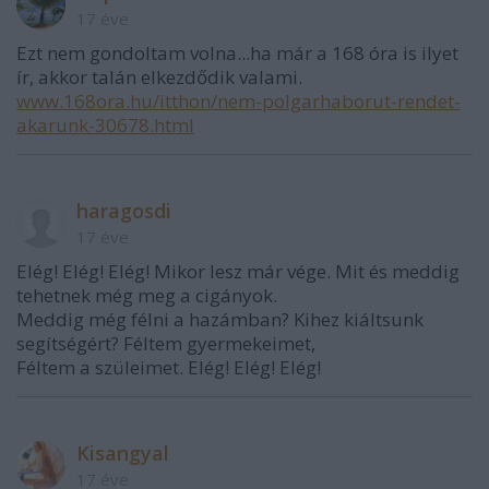
17 éve
Ezt nem gondoltam volna...ha már a 168 óra is ilyet
ír, akkor talán elkezdődik valami.
www.168ora.hu/itthon/nem-polgarhaborut-rendet-
akarunk-30678.html
haragosdi
17 éve
Elég! Elég! Elég! Mikor lesz már vége. Mit és meddig
tehetnek még meg a cigányok.
Meddig még félni a hazámban? Kihez kiáltsunk
segítségért? Féltem gyermekeimet,
Féltem a szüleimet. Elég! Elég! Elég!
Kisangyal
17 éve