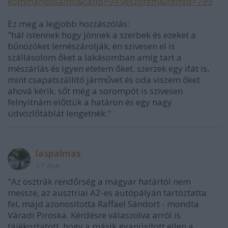
kommandosaitol&catid=94:veszprem&Itemid=799
Ez meg a legjobb hozzászólás:
"hál istennek hogy jönnek a szerbek és ezeket a
bűnözöket lemészárolják, én szivesen el is
szállásolom őket a lakásomban amíg tart a
mészárlás és igyen etetem őket. szerzek egy ifát is,
mint csapatszállító járművet és oda viszem őket
ahová kérik. sőt még a sorompót is szivesen
felnyitnám előttük a határon és egy nagy
üdvözlőtáblát lengetnék."
laspalmas
17 éve
"Az osztrák rendőrség a magyar határtól nem
messze, az ausztriai A2-es autópályán tartóztatta
fel, majd azonosította Raffael Sándort - mondta
Váradi Piroska. Kérdésre válaszolva arról is
tájékoztatott, hogy a másik gyanúsított ellen a