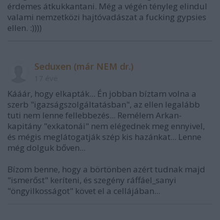
érdemes átkukkantani. Még a végén tényleg elindul
valami nemzetközi hajtóvadászat a fucking gypsies
ellen. :))))
Seduxen (már NEM dr.)
17 éve
Kááár, hogy elkapták... Én jobban bíztam volna a
szerb "igazságszolgáltatásban", az ellen legalább
tuti nem lenne fellebbezés... Remélem Arkan-
kapitány "exkatonái" nem elégednek meg ennyivel,
és mégis meglátogatják szép kis hazánkat... Lenne
még dolguk bőven...
Bízom benne, hogy a börtönben azért tudnak majd
"ismerőst" keríteni, és szegény ráffáel_sanyi
"öngyilkosságot" követ el a cellájában...