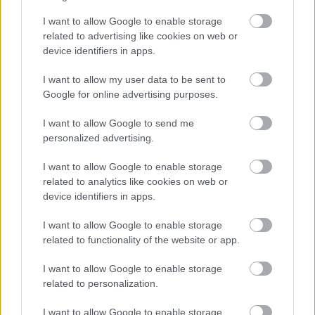
Kozák János ugyanakkor utal arra is, hogy
"megdöbbenve olvasták internetes oldalakon, hogy
I want to allow Google to enable storage
a konkrét adatok ismerete nélkül többen
related to advertising like cookies on web or
tényszerűen állítják; az elkövetők cigány
device identifiers in apps.
származásúak voltak".
I want to allow my user data to be sent to
Az MCFÉSZ a közleményében elmondja: "mint cigány
Google for online advertising purposes.
emberek" tisztelettel kérik az ügyben nyilatkozókat,
hogy az objektív tájékoztatás és a társadalom
I want to allow Google to send me
nyugalma érdekében kerüljék az egyébként is
personalized advertising.
bűnbakkereső hangulat további szítását.
I want to allow Google to enable storage
related to analytics like cookies on web or
Az MCFÉSZ nyomatékosan felhívja továbbá a
device identifiers in apps.
politikusok figyelmét arra, hogy ezt a tragikus
eseményt ne használják fel saját maguk és pártjuk
I want to allow Google to enable storage
politikai céljainak népszerűsítésére.
related to functionality of the website or app.
Bárki legyen is a tettes, származásától függetlenül,
I want to allow Google to enable storage
"a cigányság nevében mi ezektől a gyilkosoktól
related to personalization.
elhatárolódunk, elítéljük tetteiket" - olvasható az
MFCÉSZ közleményében.
I want to allow Google to enable storage