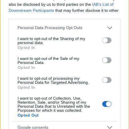
also be disclosed by us to third parties on the
IAB’s List of
Megjelenés dátuma: 2009. február 08. 22:15
Downstream Participants
that may further disclose it to other
Szerző: Napló online
third parties.
Please note that this website/app uses one or more Google
Veszprém - Osztozik a Magyar Cigányok Független
Personal Data Processing Opt Outs
services and may gather and store information including but
Érdekvédelmi Szövetsége (MCFÉSZ) brutális
not limited to your visit or usage behaviour. You may click to
I want to opt-out of the Sharing of my
körülmények között meggyilkolt Marian Cozma
personal data.
grant or deny consent to Google and its third-party tags to
kézilabdázó családjának gyászában - közölte Kozák
Opted In
use your data for below specified purposes in below Google
János, az MCFÉSZ elnöke, az Országos Cigány
consent section.
I want to opt-out of the Sale of my
Önkormányzat alelnöke az MTI-vel.
Personal Data.
Opted In
Marian Cozmát "nemcsak mi magyarok veszítettük
I want to opt-out of processing my
Personal Data for Targeted Advertising.
el, hanem a nemzetközi sport és különösen hazája,
Opted In
Románia is gyászolja" - tudatta közleményben az
MCFÉSZ elnöke a vasárnapi rendkívüli ülésüket
I want to opt-out of Collection, Use,
Retention, Sale, and/or Sharing of my
követően. "Együtt érzünk azokkal a
Personal Data that Is Unrelated with the
hozzátartozókkal, szurkolókkal, akik a sebesült
Purposes for which it was collected.
Opted Out
sportolókért aggódnak" - olvasható a közleményben.
Google consents