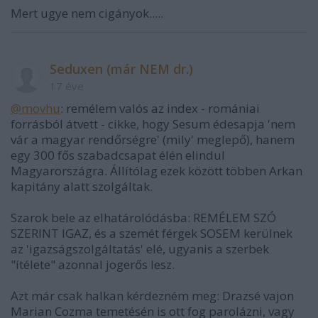
Mert ugye nem cigányok.....
Seduxen (már NEM dr.)
17 éve
@movhu
: remélem valós az index - romániai
forrásból átvett - cikke, hogy Sesum édesapja 'nem
vár a magyar rendőrségre' (mily' meglepő), hanem
egy 300 fős szabadcsapat élén elindul
Magyarországra. Állítólag ezek között többen Arkan
kapitány alatt szolgáltak.
Szarok bele az elhatárolódásba: REMÉLEM SZÓ
SZERINT IGAZ, és a szemét férgek SOSEM kerülnek
az 'igazságszolgáltatás' elé, ugyanis a szerbek
"ítélete" azonnal jogerős lesz.
Azt már csak halkan kérdezném meg: Drazsé vajon
Marian Cozma temetésén is ott fog parolázni, vagy