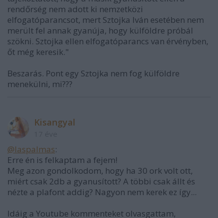
rendőrség nem adott ki nemzetközi
elfogatóparancsot, mert Sztojka Iván esetében nem
merült fel annak gyanúja, hogy külföldre próbál
szökni. Sztojka ellen elfogatóparancs van érvényben,
őt még keresik."
Beszarás. Pont egy Sztojka nem fog külföldre
menekülni, mi???
Kisangyal
17 éve
@laspalmas
:
Erre én is felkaptam a fejem!
Meg azon gondolkodom, hogy ha 30 ork volt ott,
miért csak 2db a gyanusított? A többi csak állt és
nézte a plafont addig? Nagyon nem kerek ez így...
Idáig a Youtube kommenteket olvasgattam,