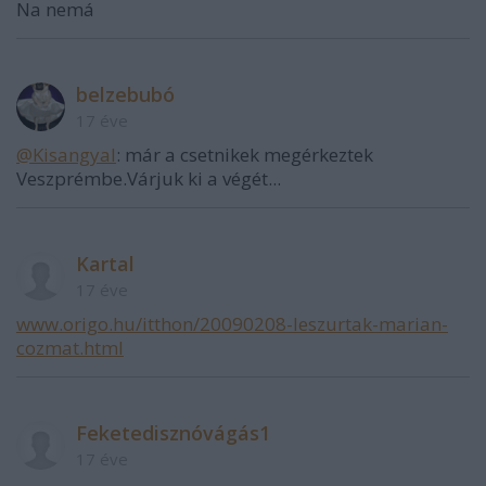
Na nemá
belzebubó
17 éve
@Kisangyal
: már a csetnikek megérkeztek
Veszprémbe.Várjuk ki a végét...
Kartal
17 éve
www.origo.hu/itthon/20090208-leszurtak-marian-
cozmat.html
Feketedisznóvágás1
17 éve