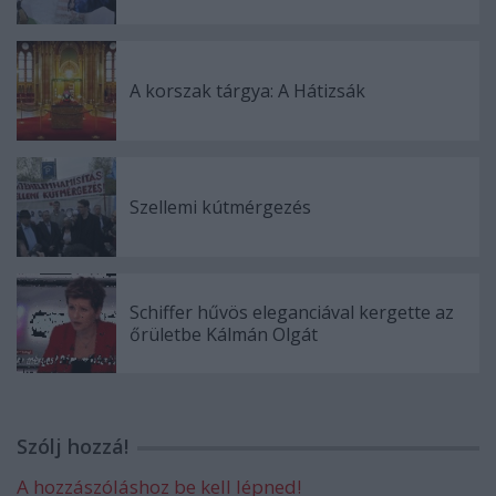
A korszak tárgya: A Hátizsák
Szellemi kútmérgezés
Schiffer hűvös eleganciával kergette az
őrületbe Kálmán Olgát
Szólj hozzá!
A hozzászóláshoz be kell lépned!