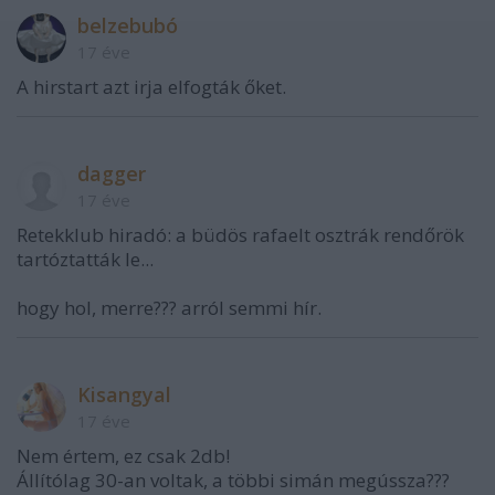
belzebubó
17 éve
A hirstart azt irja elfogták őket.
dagger
17 éve
Retekklub hiradó: a büdös rafaelt osztrák rendőrök
tartóztatták le...
hogy hol, merre??? arról semmi hír.
Kisangyal
17 éve
Nem értem, ez csak 2db!
Állítólag 30-an voltak, a többi simán megússza???