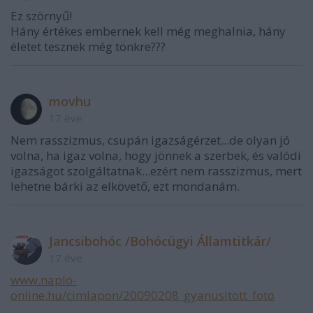
Ez szörnyű!
Hány értékes embernek kell még meghalnia, hány
életet tesznek még tönkre???
movhu
17 éve
Nem rasszizmus, csupán igazságérzet...de olyan jó
volna, ha igaz volna, hogy jönnek a szerbek, és valódi
igazságot szolgáltatnak...ezért nem rasszizmus, mert
lehetne bárki az elkövető, ezt mondanám.
Jancsibohóc /Bohócügyi Államtitkár/
17 éve
www.naplo-
online.hu/cimlapon/20090208_gyanusitott_foto