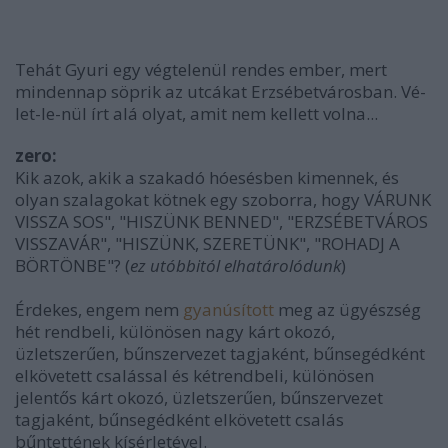
Tehát Gyuri egy végtelenül rendes ember, mert
mindennap söprik az utcákat Erzsébetvárosban. Vé-
let-le-nül írt alá olyat, amit nem kellett volna...
zero:
Kik azok, akik a szakadó hóesésben kimennek, és
olyan szalagokat kötnek egy szoborra, hogy VÁRUNK
VISSZA SOS", "HISZÜNK BENNED", "ERZSÉBETVÁROS
VISSZAVÁR", "HISZÜNK, SZERETÜNK", "ROHADJ A
BÖRTÖNBE"? (
ez utóbbitól elhatárolódunk
)
Érdekes, engem nem
gyanúsított
meg az ügyészség
hét rendbeli, különösen nagy kárt okozó,
üzletszerűen, bűnszervezet tagjaként, bűnsegédként
elkövetett csalással és kétrendbeli, különösen
jelentős kárt okozó, üzletszerűen, bűnszervezet
tagjaként, bűnsegédként elkövetett csalás
bűntettének kísérletével.