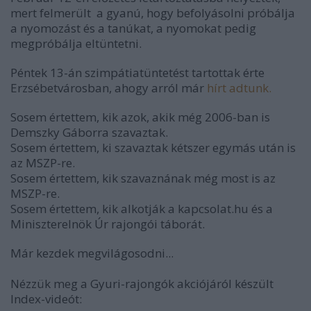
mert felmerült a gyanú, hogy befolyásolni próbálja
a nyomozást és a tanúkat, a nyomokat pedig
megpróbálja eltüntetni.
Péntek 13-án szimpátiatüntetést tartottak érte
Erzsébetvárosban, ahogy arról már
hírt adtunk.
Sosem értettem, kik azok, akik még 2006-ban is
Demszky Gáborra szavaztak.
Sosem értettem, ki szavaztak kétszer egymás után is
az MSZP-re.
Sosem értettem, kik szavaznának még most is az
MSZP-re.
Sosem értettem, kik alkotják a kapcsolat.hu és a
Miniszterelnök Úr rajongói táborát.
Már kezdek megvilágosodni...
Nézzük meg a Gyuri-rajongók akciójáról készült
Index-videót: