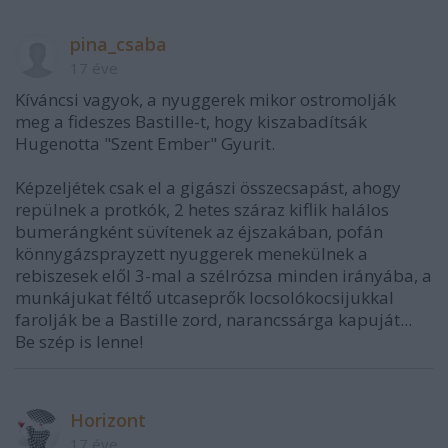
pina_csaba
17 éve
Kíváncsi vagyok, a nyuggerek mikor ostromolják
meg a fideszes Bastille-t, hogy kiszabadítsák
Hugenotta "Szent Ember" Gyurit.
Képzeljétek csak el a gigászi összecsapást, ahogy
repülnek a protkók, 2 hetes száraz kiflik halálos
bumerángként süvítenek az éjszakában, pofán
könnygázsprayzett nyuggerek menekülnek a
rebiszesek elől 3-mal a szélrózsa minden irányába, a
munkájukat féltő utcaseprők locsolókocsijukkal
farolják be a Bastille zord, narancssárga kapuját...
Be szép is lenne!
Horizont
17 éve