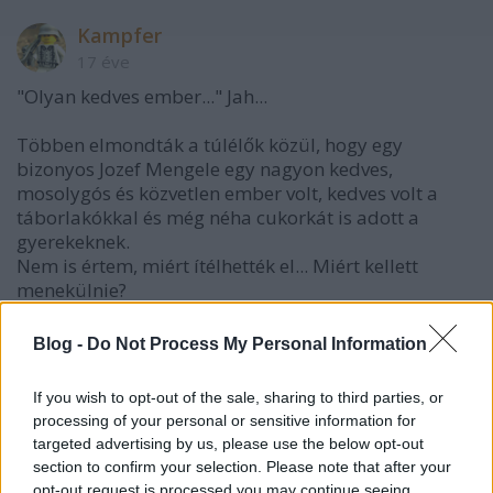
Kampfer
17 éve
"Olyan kedves ember..." Jah...
Többen elmondták a túlélők közül, hogy egy
bizonyos Jozef Mengele egy nagyon kedves,
mosolygós és közvetlen ember volt, kedves volt a
táborlakókkal és még néha cukorkát is adott a
gyerekeknek.
Nem is értem, miért ítélhették el... Miért kellett
menekülnie?
Kampfer
(munkvera dögöljön meg')
Blog -
Do Not Process My Personal Information
If you wish to opt-out of the sale, sharing to third parties, or
processing of your personal or sensitive information for
toxikus
targeted advertising by us, please use the below opt-out
17 éve
section to confirm your selection. Please note that after your
off:
opt-out request is processed you may continue seeing