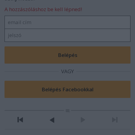
A hozzászóláshoz be kell lépned!
VAGY