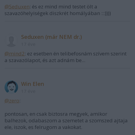
@Seduxen
: és ez mind mind testet ölt a
szavazóhelyiségek diszkrét homályában :::))))
Seduxen (már NEM dr.)
17 éve
@mind2
: ez esetben én telibefosnám szívem szerint
a szavazólapot, és azt adnám be...
Win Elen
17 éve
@zero
:
pontosan, en csak biztosra megyek, amikor
balhezok, odabaszom a szemetet a szomszed ajtaja
ele, iszok, es felrugom a vakokat.