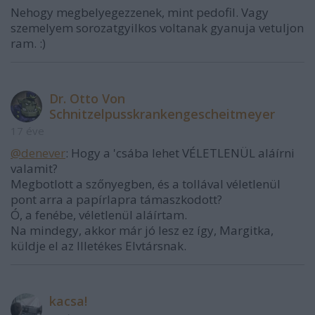
Nehogy megbelyegezzenek, mint pedofil. Vagy
szemelyem sorozatgyilkos voltanak gyanuja vetuljon
ram. :)
Dr. Otto Von
Schnitzelpusskrankengescheitmeyer
17 éve
@denever
: Hogy a 'csába lehet VÉLETLENÜL aláírni
valamit?
Megbotlott a szőnyegben, és a tollával véletlenül
pont arra a papírlapra támaszkodott?
Ó, a fenébe, véletlenül aláírtam.
Na mindegy, akkor már jó lesz ez így, Margitka,
küldje el az Illetékes Elvtársnak.
kacsa!