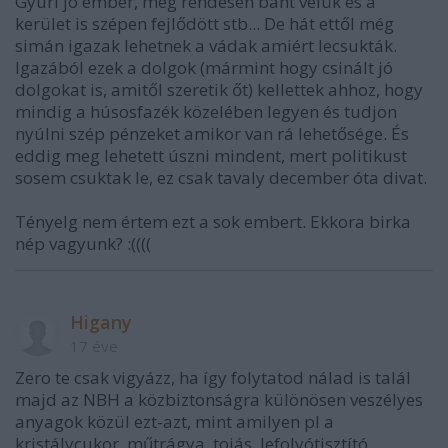
Gyuri jó ember, meg rendesen bánt velük és a
kerület is szépen fejlődött stb... De hát ettől még
simán igazak lehetnek a vádak amiért lecsukták.
Igazából ezek a dolgok (mármint hogy csinált jó
dolgokat is, amitől szeretik őt) kellettek ahhoz, hogy
mindig a húsosfazék közelében legyen és tudjon
nyúlni szép pénzeket amikor van rá lehetősége. És
eddig meg lehetett úszni mindent, mert politikust
sosem csuktak le, ez csak tavaly december óta divat.
Tényelg nem értem ezt a sok embert. Ekkora birka
nép vagyunk? :((((
Higany
17 éve
Zero te csak vigyázz, ha így folytatod nálad is talál
majd az NBH a közbiztonságra különösen veszélyes
anyagok közül ezt-azt, mint amilyen pl a
kristálycukor, műtrágya, tojás, lefolyótisztító,