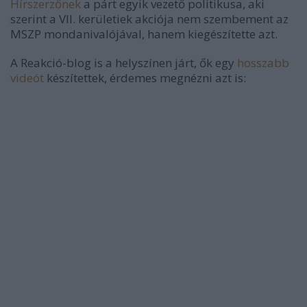
Hírszerzőnek
a párt egyik vezető politikusa, aki
szerint a VII. kerületiek akciója nem szembement az
MSZP mondanivalójával, hanem kiegészítette azt.
A Reakció-blog is a helyszínen járt, ők egy
hosszabb
videót
készítettek, érdemes megnézni azt is: