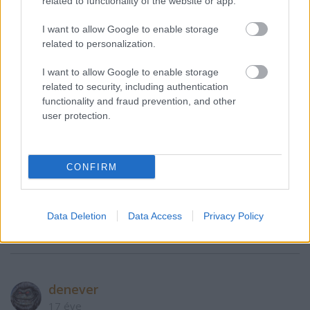
related to functionality of the website or app.
- keserű vágyuk felszínre kerül, és összekapcsolódik
a nekik kezet csókoló, negédes, és hízelgő negyvenes
I want to allow Google to enable storage
szocik összes hazugságával.
related to personalization.
Dr Lux Elvirát hallották :::))))))))))
I want to allow Google to enable storage
related to security, including authentication
functionality and fraud prevention, and other
z666
user protection.
17 éve
Ezeket ledobnám a Taigetoszról...
CONFIRM
denever
17 éve
Data Deletion
Data Access
Privacy Policy
Maradj csendben Évi.
denever
17 éve