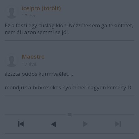
icelpro (törölt)
17 éve
Ez a faszi egy cuslág klón! Nézzétek em ga tekintetét,
nem áll azon semmi se jól.
Maestro
17 éve
ázzzta büdös kurrrrvaélet....
mondjuk a bibircsókos nyommer nagyon kemény:D