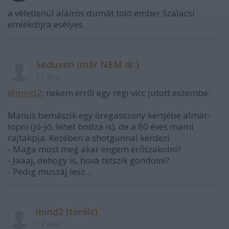
a véletlenül aláírós dumát toló ember Szalacsi
emlékdíjra esélyes.
Seduxen (már NEM dr.)
17 éve
@mind2
: nekem erről egy régi vicc jutott eszembe:
Manus bemászik egy öregasszony kertjébe almát-
lopni (jó-jó, lehet bodza is), de a 80 éves mami
rajtakpja. Kezében a shotgunnal kérdezi:
- Maga most meg akar engem erőszakolni?
- Jaaaj, dehogy is, hová tetszik gondolni?
- Pedig muszáj lesz...
mind2 (törölt)
17 éve