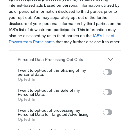
interest-based ads based on personal information utilized by
"A várandósság alatt több ízben zaklatta a párt egy
us or personal information disclosed to third parties prior to
asszony, aki többek közt azzal is megvádolta a még
your opt-out. You may separately opt-out of the further
meg sem született gyermeket, hogy földönkívüli. T.
disclosure of your personal information by third parties on the
Erzsébet azt is megígérte, hogy elrabolja az
IAB’s list of downstream participants. This information may
újszülöttet, hogy bebizonyítsa, az egész család a
also be disclosed by us to third parties on the
IAB’s List of
Marsról jött. "
Downstream Participants
that may further disclose it to other
third parties.
Please note that this website/app uses one or more Google
Personal Data Processing Opt Outs
services and may gather and store information including but
belzebubó
not limited to your visit or usage behaviour. You may click to
I want to opt-out of the Sharing of my
17 éve
personal data.
grant or deny consent to Google and its third-party tags to
Opted In
Hajrá Szily Laci tüzd fel a negyediket is!
use your data for below specified purposes in below Google
consent section.
I want to opt-out of the Sale of my
Personal Data.
Opted In
laspalmas
I want to opt-out of processing my
17 éve
Personal Data for Targeted Advertising.
Opted In
@toxikus
: