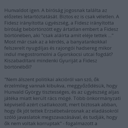
Hunvaldot igen. A bíróság jogosnak találta az
előzetes letartóztatását. Biztos ez is csak véletlen. A
Fidesz irányította ügyészség, a Fidesz irányította
bíróság bebörtönzött egy ártatlan embert a Fidesz
börtönében, aki "csak aláírta amit eléje tettek ..."
Most már csak az a kérdés, a banyatankokkal
felszerelt nyugdíjas és rajongói hadsereg mikor
indul megostromolni a Gyorskocsi utcai fogdát?
Kiszabadítani mindenki Gyuriját a Fidesz
börtönéből?
"Nem álszent politikai akcióról van szó, ők
érzelmileg vannak kibukva, meggyőződésük, hogy
Hunvald György tisztességes, és az ügyészség aljas
játéka miatt került rács mögé. Több önkormányzati
képviselő azért csatlakozott, mert biztosak abban,
hogy ők jót tettek Erzsébetvárosnak az eladásokról
szóló javaslatok megszavazásával, és tudják, hogy
ők nem voltak korruptak" - fogalmazott a