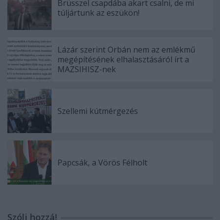
Brüsszel csapdába akart csalni, de mi
túljártunk az eszükön!
Lázár szerint Orbán nem az emlékmű
megépítésének elhalasztásáról írt a
MAZSIHISZ-nek
Szellemi kútmérgezés
Papcsák, a Vörös Félholt
Szólj hozzá!