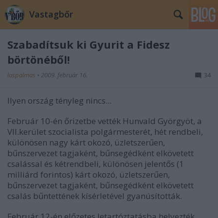
Vastagbőr
Szabadítsuk ki Gyurit a Fidesz
börtönéből!
laspalmas
•
2009. február 16.
34
Ilyen ország tényleg nincs...
Február 10-én őrizetbe vették Hunvald Györgyöt, a
VII.kerület szocialista polgármesterét, hét rendbeli,
különösen nagy kárt okozó, üzletszerűen,
bűnszervezet tagjaként, bűnsegédként elkövetett
csalással és kétrendbeli, különösen jelentős (1
milliárd forintos) kárt okozó, üzletszerűen,
bűnszervezet tagjaként, bűnsegédként elkövetett
csalás bűntettének kísérletével gyanúsították.
Február 12-én előzetes letartóztatásba helyezték,