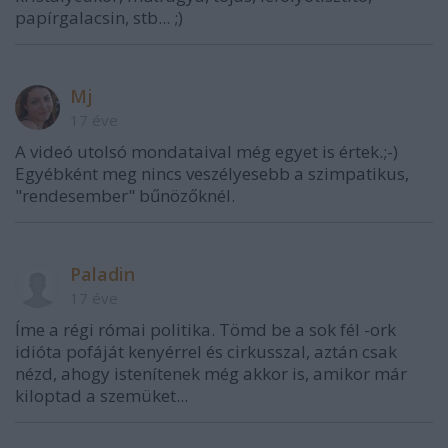
papírgalacsin, stb... ;)
Mj
17 éve
A videó utolsó mondataival még egyet is értek.;-)
Egyébként meg nincs veszélyesebb a szimpatikus,
"rendesember" bűnözőknél.
Paladin
17 éve
Íme a régi római politika. Tömd be a sok fél -ork
idióta pofáját kenyérrel és cirkusszal, aztán csak
nézd, ahogy istenítenek még akkor is, amikor már
kiloptad a szemüket...