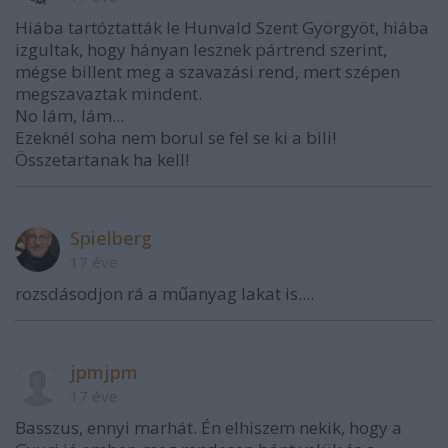
Hiába tartóztatták le Hunvald Szent Györgyöt, hiába
izgultak, hogy hányan lesznek pártrend szerint,
mégse billent meg a szavazási rend, mert szépen
megszavaztak mindent.
No lám, lám...
Ezeknél soha nem borul se fel se ki a bili!
Összetartanak ha kell!
Spielberg
17 éve
rozsdásodjon rá a műanyag lakat is....
jpmjpm
17 éve
Basszus, ennyi marhát. Én elhiszem nekik, hogy a