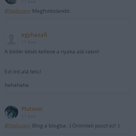
17 éve
@Seduxen
: Megfontolandó.
egyhazafi
17 éve
A böllér kését kellene a nyaka alá rakni!
Ezt írd alá tetü!
hahahaha
Plutonic
17 éve
@Seduxen
: Blog a blogba. :) Örömteli poszt ez! :)