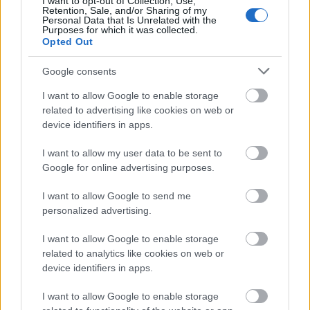
I want to opt-out of Collection, Use,
A gyerkőc megszületett, várjuk a fotókat! :)
Retention, Sale, and/or Sharing of my
Personal Data that Is Unrelated with the
Purposes for which it was collected.
Opted Out
mind2 (törölt)
Google consents
17 éve
I want to allow Google to enable storage
@Seduxen
: ez is jó ::)))
related to advertising like cookies on web or
De ha hiszek Freud - nak, akkor Gyurinknak az
device identifiers in apps.
elfojtott hátulcekcualizálásos félelmei valós
rettegésben mutatkoznak meg, ugyanakkor egyfajta
I want to allow my user data to be sent to
látens - kívánalmi homoceckuális tudatalattit is
Google for online advertising purposes.
feltételeznek.Magyarán kicsit fél, de annál jobban
izgatja a dolog :::))))
I want to allow Google to send me
Egyébként meg már kifejtettem : a ferivel és az ilyen
personalized advertising.
snájdig fiatalos mszp-s politikusokkal kapcsolatos
nyugdíjas ( munkásőr özvegyaszony ) rajongás is
I want to allow Google to enable storage
egyfajta elfojtott cekcualitásból ered... Mivel az
related to analytics like cookies on web or
életük java részét egy elfojtó - tiltó közegben élték le
device identifiers in apps.
- mely nélkülözte az azért is csináljuk mert élvezzük
érzését ,- ezért most 70 éves korukra minden elfojtott
I want to allow Google to enable storage