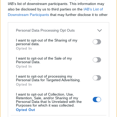
IAB’s list of downstream participants. This information may
also be disclosed by us to third parties on the
IAB’s List of
Mi az, hogy pontos számot nem tud mondani ? Egy
Downstream Participants
that may further disclose it to other
egyszerű családanya naprakész a háztartása anyagi
third parties.
helyzetét illetően. Egy ország esetében meg nem tud
pontos számot mondani ?
Please note that this website/app uses one or more Google
Personal Data Processing Opt Outs
services and may gather and store information including but
Na és ez ?
not limited to your visit or usage behaviour. You may click to
I want to opt-out of the Sharing of my
personal data.
grant or deny consent to Google and its third-party tags to
Opted In
nol.hu/belfold/lap-20090228-20090228_2-27
use your data for below specified purposes in below Google
consent section.
I want to opt-out of the Sale of my
Personal Data.
Opted In
Kid Sampson (törölt)
I want to opt-out of processing my
17 éve
Personal Data for Targeted Advertising.
Opted In
Szerintem a Zorbán alagutat ásott a zállamkincstár
alá és elvitte a forintokat, azért ilyen rossz az ország
I want to opt-out of Collection, Use,
helyzete... Valódi Arséne Lupin ez az ember,
Retention, Sale, and/or Sharing of my
Personal Data that Is Unrelated with the
komolyan. Még szerencse, hogy Fletó felügyelő
Purposes for which it was collected.
kordában tartja... különben ki tudja, hol lennénk
Opted Out