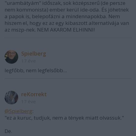
"urambátyám" időszak, sok középszerű (de persze
nem kommonista) ember kerül ide-oda. És jöhetnek
a papok is, belepofázni a mindennapokba. Nem
hiszem el, hogy ez az egy kibaszott alternatívája van
az mszp-nek. NEM AKAROM ELHINNI!
Spielberg
17 éve
legfőbb, nem legfelsőbb...
reKorrekt
17 éve
@Spielberg
:
"ez a kuruc, tudjuk, nem a tények miatt olvassuk."
De.