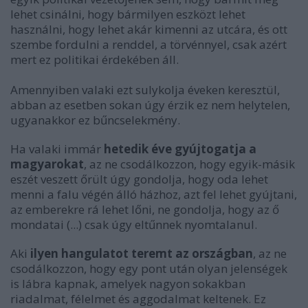
lehet csinálni, hogy bármilyen eszközt lehet
használni, hogy lehet akár kimenni az utcára, és ott
szembe fordulni a renddel, a törvénnyel, csak azért
mert ez politikai érdekében áll.
Amennyiben valaki ezt sulykolja éveken keresztül,
abban az esetben sokan úgy érzik ez nem helytelen,
ugyanakkor ez bűncselekmény.
Ha valaki immár
hetedik éve gyújtogatja a
magyarokat
, az ne csodálkozzon, hogy egyik-másik
eszét veszett őrült úgy gondolja, hogy oda lehet
menni a falu végén álló házhoz, azt fel lehet gyújtani,
az emberekre rá lehet lőni, ne gondolja, hogy az ő
mondatai (...) csak úgy eltűnnek nyomtalanul.
Aki
ilyen hangulatot teremt az országban
, az ne
csodálkozzon, hogy egy pont után olyan jelenségek
is lábra kapnak, amelyek nagyon sokakban
riadalmat, félelmet és aggodalmat keltenek. Ez