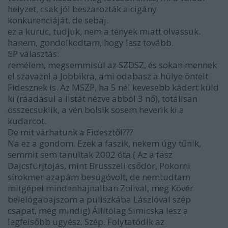
helyzet, csak jól beszarozták a cigány
konkurenciáját. de sebaj.
ez a kuruc, tudjuk, nem a tények miatt olvassuk.
hanem, gondolkodtam, hogy lesz tovább.
EP választás:
remélem, megsemmisül az SZDSZ, és sokan mennek
el szavazni a Jobbikra, ami odabasz a hülye öntelt
Fidesznek is. Az MSZP, ha 5 nél kevesebb kádert küld
ki (ráadásul a listát nézve abból 3 nő), totálisan
összecsuklik, a vén bolsik sosem heverik ki a
kudarcot.
De mit várhatunk a Fidesztől???
Na ez a gondom. Ezek a faszik, nekem úgy tűnik,
semmit sem tanultak 2002 óta.( Az a fasz
Dajcsfürjtojás, mint Brüsszeli csődör, Pokorni
sírokmer azapám besúgóvolt, de nemtudtam
mitgépel mindenhajnalban Zolival, meg Kövér
belelógabajszom a puliszkába Lászlóval szép
csapat, még mindig) Állítólag Simicska lesz a
legfelsőbb ügyész. Szép. Folytatódik az