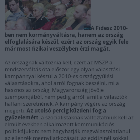
A Fidesz 2010-
ben nem kormányváltásra, hanem az ország
elfoglalására készül, ezért az ország egyik fele
már most fizikai veszélyben érzi magát.
Az országnak változnia kell, ezért az MSZP a
rendszerváltás óta először egy olyan választási
kampánnyal készül a 2010-es országgyűlési
választásokra, ahol arról fognak beszélni, mi a
hasznos az ország, Magyarország jövője
szempontjából, nem pedig arról, amit a választók
hallani szeretnének. A kampány végére az ország
megérti.
Az utolsó percig küzdeni fog a
győzelemért
, a szocialistáknak változtatniuk kell az
elmúlt években alkalmazott kommunikációs
politikájukon: nem hagyhatják megválaszolatlanul
az ellenzék megnyilatkozásait, az eddiginél sokkal