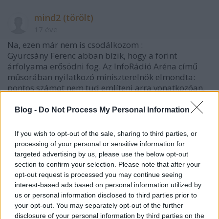
mind2 (törölt)
17 éve
Na, ezen már nem is csodálkozom :
Gyurcsány Ferenc abban bízik, hogy a forint
árfolyama erősödni fog. Az InfoRádió Aréna című
műsorában nyilatkozó miniszterelnök elmondta:
pontos számot nem tud említeni arra vonatkozóan,
hogy mennyit hívtak el eddig az IMF-hitelkeretből,
de hozzátette: szakaszokban történik a pénz
Blog -
Do Not Process My Personal Information
lehívása, és az a valutatartalékok megnövelését
szolgálja. Az MSZP márciusban sorra kerülő
If you wish to opt-out of the sale, sharing to third parties, or
tisztújító kongresszusa előtt nem lát nagy mozgást,
processing of your personal or sensitive information for
földindulásszerű személyi átalakulásra nem számít.
targeted advertising by us, please use the below opt-out
Arra a kérdésre, hogy az Európai Parlament-i
section to confirm your selection. Please note that after your
választásokon milyen eredménnyel lenne elégedett,
opt-out request is processed you may continue seeing
mandátumszámot nem mondott a miniszterelnök. A
interest-based ads based on personal information utilized by
szocialisták törjék össze kezüket-lábukat a kampány
us or personal information disclosed to third parties prior to
és az előkészületek során, akkor nyugodtan alhatnak
your opt-out. You may separately opt-out of the further
- hangsúlyozta Gyurcsány Ferenc.
disclosure of your personal information by third parties on the