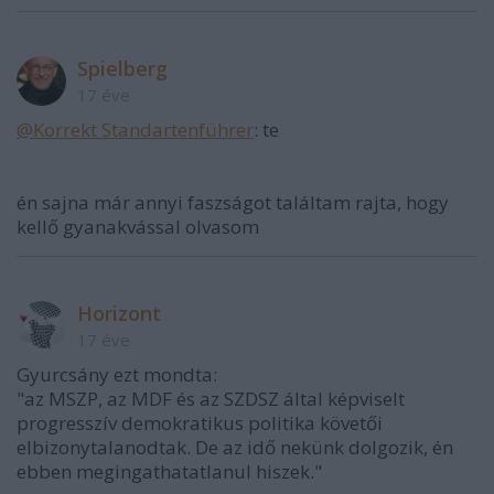
Spielberg
17 éve
@Korrekt Standartenführer
: te
én sajna már annyi faszságot találtam rajta, hogy
kellő gyanakvással olvasom
Horizont
17 éve
Gyurcsány ezt mondta:
"az MSZP, az MDF és az SZDSZ által képviselt
progresszív demokratikus politika követői
elbizonytalanodtak. De az idő nekünk dolgozik, én
ebben megingathatatlanul hiszek."