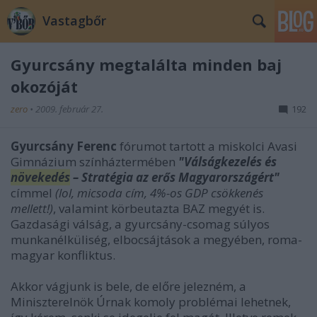
Vastagbőr
Gyurcsány megtalálta minden baj
okozóját
zero
•
2009. február 27.
192
Gyurcsány Ferenc
fórumot tartott a miskolci Avasi
Gimnázium színháztermében
"Válságkezelés és
növekedés
– Stratégia az erős Magyarországért"
címmel
(lol, micsoda cím, 4%-os GDP csökkenés
mellett!)
, valamint körbeutazta BAZ megyét is.
Gazdasági válság, a gyurcsány-csomag súlyos
munkanélküliség, elbocsájtások a megyében, roma-
magyar konfliktus.
Akkor vágjunk is bele, de előre jelezném, a
Miniszterelnök Úrnak komoly problémai lehetnek,