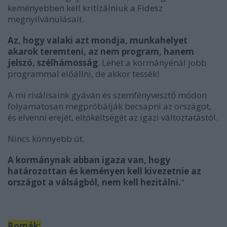
keményebben kell kritizálniuk a Fidesz
megnyilvánulásait.
Az, hogy valaki azt mondja, munkahelyet
akarok teremteni, az nem program, hanem
jelszó, szélhámosság
. Lehet a kormányénál jobb
programmal előállni, de akkor tessék!
A mi riválisaink gyáván és szemfényvesztő módon
folyamatosan megpróbálják becsapni az országot,
és elvenni erejét, eltökéltségét az igazi változtatástól.
Nincs könnyebb út.
A kormánynak abban igaza van, hogy
határozottan és keményen kell kivezetnie az
országot a válságból, nem kell hezitálni.
"
Romák: