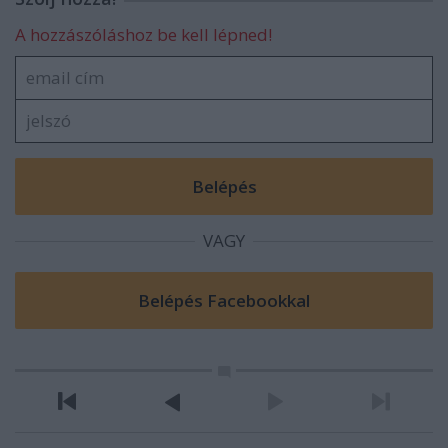
A hozzászóláshoz be kell lépned!
VAGY