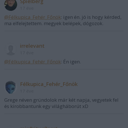
Spielberg
17 éve
@Félkupica_Fehér_Főnök
: igen én. jó is hogy kérded,
ma elfelejtettem. megyek belépek, dógozok.
irrelevant
17 éve
@Félkupica_Fehér_Főnök
: Én igen.
Félkupica_Fehér_Főnök
17 éve
Grege néven gründolok már két napja, vegyetek fel
és kirobbantunk egy világháborút xD