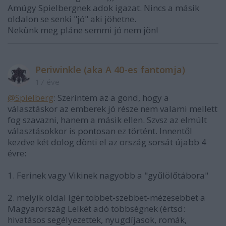
Amúgy Spielbergnek adok igazat. Nincs a másik
oldalon se senki "jó" aki jöhetne.
Nekünk meg pláne semmi jó nem jön!
Periwinkle (aka A 40-es fantomja)
17 éve
@Spielberg
: Szerintem az a gond, hogy a
választáskor az emberek jó része nem valami mellett
fog szavazni, hanem a másik ellen. Szvsz az elmúlt
választásokkor is pontosan ez történt. Innentől
kezdve két dolog dönti el az ország sorsát újabb 4
évre:
1. Ferinek vagy Vikinek nagyobb a "gyűlölőtábora"
2. melyik oldal ígér többet-szebbet-mézesebbet a
Magyarország Lelkét adó többségnek (értsd:
hivatásos segélyezettek, nyugdíjasok, romák,