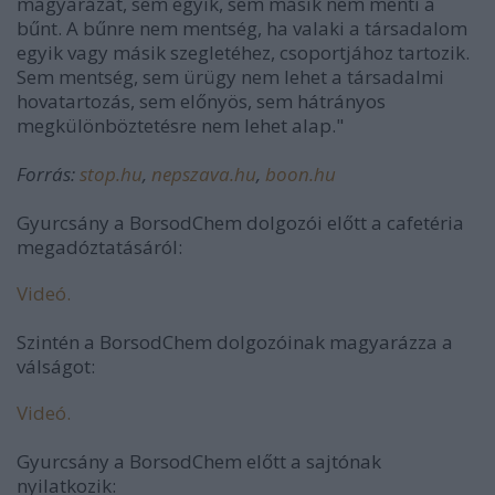
magyarázat, sem egyik, sem másik nem menti a
bűnt. A bűnre nem mentség, ha valaki a társadalom
egyik vagy másik szegletéhez, csoportjához tartozik.
Sem mentség, sem ürügy nem lehet a társadalmi
hovatartozás, sem előnyös, sem hátrányos
megkülönböztetésre nem lehet alap."
Forrás:
stop.hu
,
nepszava.hu
,
boon.hu
Gyurcsány a BorsodChem dolgozói előtt a cafetéria
megadóztatásáról:
Videó.
Szintén a BorsodChem dolgozóinak magyarázza a
válságot:
Videó.
Gyurcsány a BorsodChem előtt a sajtónak
nyilatkozik: