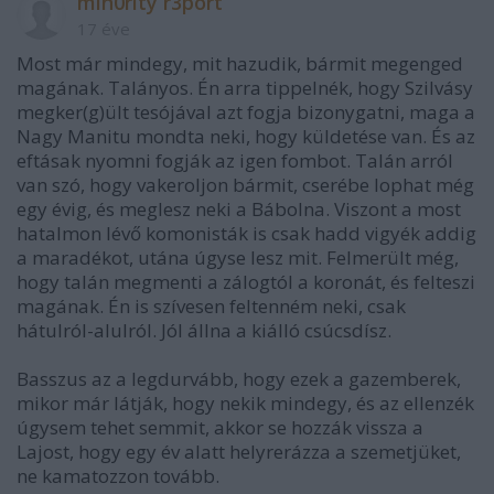
min0rity r3port
17 éve
Most már mindegy, mit hazudik, bármit megenged
magának. Talányos. Én arra tippelnék, hogy Szilvásy
megker(g)ült tesójával azt fogja bizonygatni, maga a
Nagy Manitu mondta neki, hogy küldetése van. És az
eftásak nyomni fogják az igen fombot. Talán arról
van szó, hogy vakeroljon bármit, cserébe lophat még
egy évig, és meglesz neki a Bábolna. Viszont a most
hatalmon lévő komonisták is csak hadd vigyék addig
a maradékot, utána úgyse lesz mit. Felmerült még,
hogy talán megmenti a zálogtól a koronát, és felteszi
magának. Én is szívesen feltenném neki, csak
hátulról-alulról. Jól állna a kiálló csúcsdísz.
Basszus az a legdurvább, hogy ezek a gazemberek,
mikor már látják, hogy nekik mindegy, és az ellenzék
úgysem tehet semmit, akkor se hozzák vissza a
Lajost, hogy egy év alatt helyrerázza a szemetjüket,
ne kamatozzon tovább.