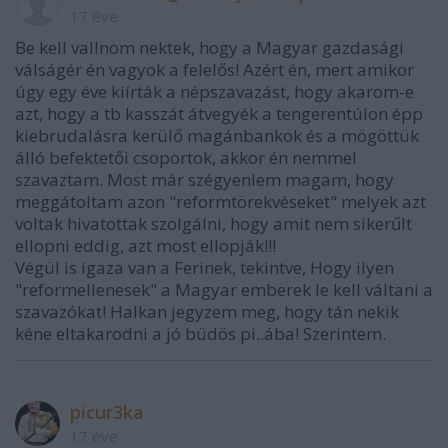
17 éve
Be kell vallnom nektek, hogy a Magyar gazdasági
válságér én vagyok a felelős! Azért én, mert amikor
úgy egy éve kiírták a népszavazást, hogy akarom-e
azt, hogy a tb kasszát átvegyék a tengerentúlon épp
kiebrudalásra kerülő magánbankok és a mögöttük
álló befektetői csoportok, akkor én nemmel
szavaztam. Most már szégyenlem magam, hogy
meggátoltam azon "reformtörekvéseket" melyek azt
voltak hivatottak szolgálni, hogy amit nem sikerűlt
ellopni eddig, azt most ellopják!!!
Végül is igaza van a Ferinek, tekintve, Hogy ilyen
"reformellenesek" a Magyar emberek le kell váltani a
szavazókat! Halkan jegyzem meg, hogy tán nekik
kéne eltakarodni a jó büdös pi..ába! Szerintem.
picur3ka
17 éve