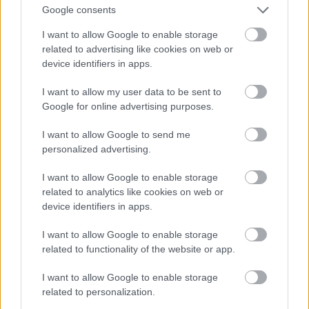
(Oké, a fityesz sem szentek gyülekezete, ők is
Google consents
megtömték a zsebüket rendesen, de 2002-ben a
I want to allow Google to enable storage
térség éllovasai voltunk, most meg...)
related to advertising like cookies on web or
device identifiers in apps.
Emigrálok Botswanába. Állítólag nagyon jó ott a
zebrahús ragu.
I want to allow my user data to be sent to
Google for online advertising purposes.
I want to allow Google to send me
irrelevant
personalized advertising.
17 éve
Nyugodjatok meg, Gyurcsány "nem szokványos
I want to allow Google to enable storage
eszközöket" is felhasznál az árfolyamgyengülés
related to analytics like cookies on web or
megállítására, így minden rendben lesz:
device identifiers in apps.
I want to allow Google to enable storage
fricska.blog.hu/2009/02/28/oknyomozo_szilvasy_ne
related to functionality of the website or app.
m_ment_dubaiba
I want to allow Google to enable storage
related to personalization.
jpmjpm