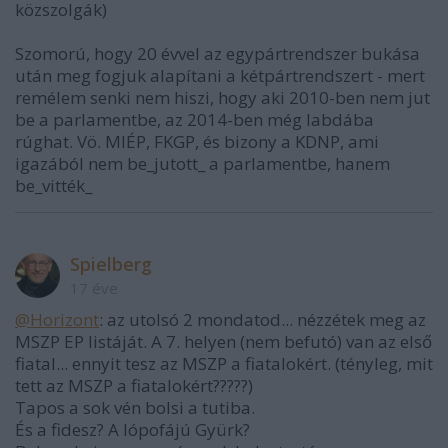
közszolgák)
Szomorú, hogy 20 évvel az egypártrendszer bukása
után meg fogjuk alapítani a kétpártrendszert - mert
remélem senki nem hiszi, hogy aki 2010-ben nem jut
be a parlamentbe, az 2014-ben még labdába
rúghat. Vö. MIÉP, FKGP, és bizony a KDNP, ami
igazából nem be_jutott_ a parlamentbe, hanem
be_vitték_
Spielberg
17 éve
@Horizont
: az utolsó 2 mondatod... nézzétek meg az
MSZP EP listáját. A 7. helyen (nem befutó) van az első
fiatal... ennyit tesz az MSZP a fiatalokért. (tényleg, mit
tett az MSZP a fiatalokért?????)
Tapos a sok vén bolsi a tutiba.
És a fidesz? A lópofájú Gyürk?