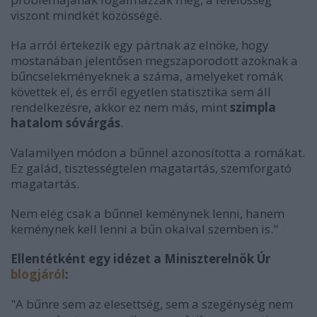
viszont mindkét közösségé.
Ha arról értekezik egy pártnak az elnöke, hogy
mostanában jelentősen megszaporodott azoknak a
bűncselekményeknek a száma, amelyeket romák
követtek el, és erről egyetlen statisztika sem áll
rendelkezésre, akkor ez nem más, mint
szimpla
hatalom sóvárgás
.
Valamilyen módon a bűnnel azonosította a romákat.
Ez galád, tisztességtelen magatartás, szemforgató
magatartás.
Nem elég csak a bűnnel keménynek lenni, hanem
keménynek kell lenni a bűn okaival szemben is."
Ellentétként egy idézet a Miniszterelnök Úr
blogjáról
:
"A bűnre sem az elesettség, sem a szegénység nem