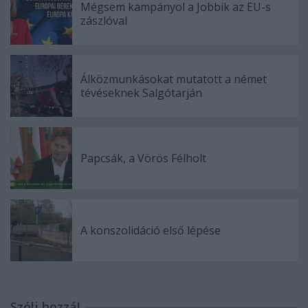
Mégsem kampányol a Jobbik az EU-s
zászlóval
Álközmunkásokat mutatott a német
tévéseknek Salgótarján
Papcsák, a Vörös Félholt
A konszolidáció első lépése
Szólj hozzá!