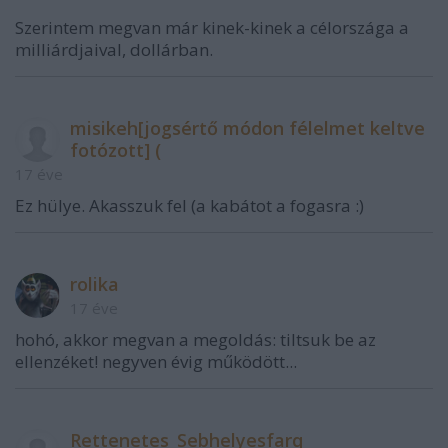
Szerintem megvan már kinek-kinek a célországa a
milliárdjaival, dollárban.
misikeh[jogsértő módon félelmet keltve
fotózott] (
17 éve
Ez hülye. Akasszuk fel (a kabátot a fogasra :)
rolika
17 éve
hohó, akkor megvan a megoldás: tiltsuk be az
ellenzéket! negyven évig működött...
Rettenetes_Sebhelyesfarq