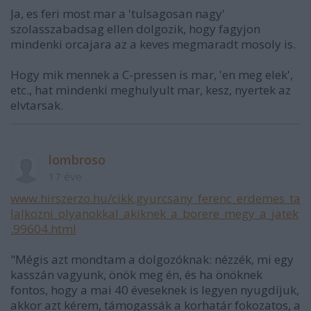
Ja, es feri most mar a 'tulsagosan nagy'
szolasszabadsag ellen dolgozik, hogy fagyjon
mindenki orcajara az a keves megmaradt mosoly is.
Hogy mik mennek a C-pressen is mar, 'en meg elek',
etc., hat mindenki meghulyult mar, kesz, nyertek az
elvtarsak.
lombroso
17 éve
www.hirszerzo.hu/cikk.gyurcsany_ferenc_erdemes_ta
lalkozni_olyanokkal_akiknek_a_borere_megy_a_jatek
.99604.html
"Mégis azt mondtam a dolgozóknak: nézzék, mi egy
kasszán vagyunk, önök meg én, és ha önöknek
fontos, hogy a mai 40 éveseknek is legyen nyugdíjuk,
akkor azt kérem, támogassák a korhatár fokozatos, a