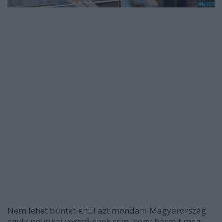
Nem lehet büntetlenül azt mondani Magyarország
egyik politikai vezetőjének sem, hogy bármit meg