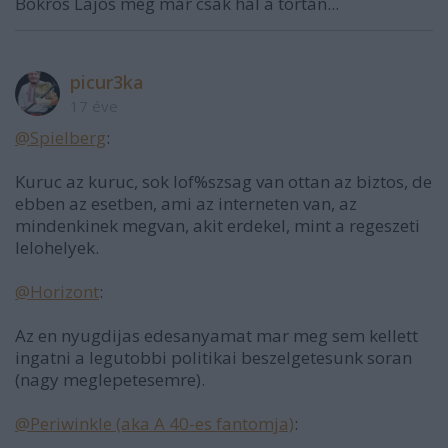
Bokros Lajos meg már csak hal a tortán...
picur3ka
17 éve
@Spielberg
:
Kuruc az kuruc, sok lof%szsag van ottan az biztos, de
ebben az esetben, ami az interneten van, az
mindenkinek megvan, akit erdekel, mint a regeszeti
lelohelyek.
@Horizont
:
Az en nyugdijas edesanyamat mar meg sem kellett
ingatni a legutobbi politikai beszelgetesunk soran
(nagy meglepetesemre).
@Periwinkle (aka A 40-es fantomja)
: