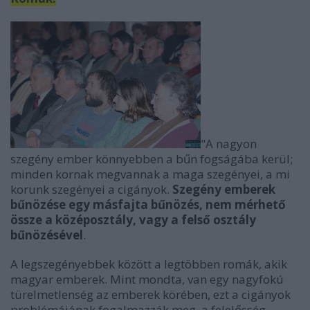
"A nagyon
szegény ember könnyebben a bűn fogságába kerül;
minden kornak megvannak a maga szegényei, a mi
korunk szegényei a cigányok.
Szegény emberek
bűnözése egy másfajta bűnözés, nem mérhető
össze a középosztály, vagy a felső osztály
bűnözésével
.
A legszegényebbek között a legtöbben romák, akik
magyar emberek. Mint mondta, van egy nagyfokú
türelmetlenség az emberek körében, ezt a cigányok
problémájának fogalmazzák meg, a felelősség