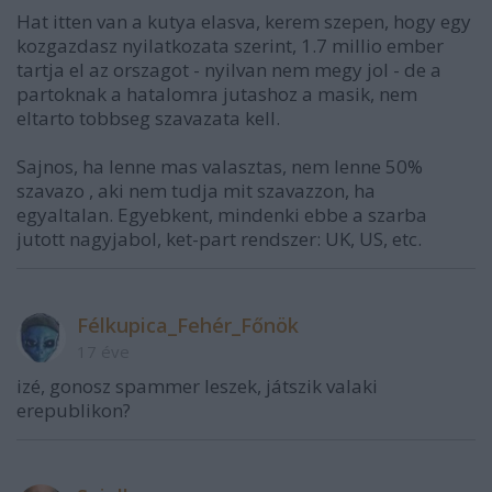
Hat itten van a kutya elasva, kerem szepen, hogy egy
kozgazdasz nyilatkozata szerint, 1.7 millio ember
tartja el az orszagot - nyilvan nem megy jol - de a
partoknak a hatalomra jutashoz a masik, nem
eltarto tobbseg szavazata kell.
Sajnos, ha lenne mas valasztas, nem lenne 50%
szavazo , aki nem tudja mit szavazzon, ha
egyaltalan. Egyebkent, mindenki ebbe a szarba
jutott nagyjabol, ket-part rendszer: UK, US, etc.
Félkupica_Fehér_Főnök
17 éve
izé, gonosz spammer leszek, játszik valaki
erepublikon?