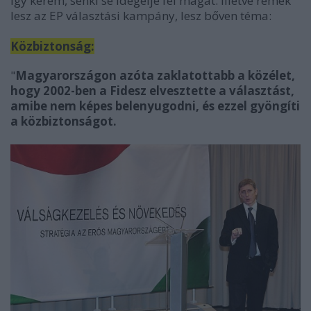
így kérem, senki se idegelje fel magát. Illetve remek
lesz az EP választási kampány, lesz bőven téma:
Közbiztonság:
"
Magyarországon azóta zaklatottabb a közélet,
hogy 2002-ben a Fidesz elvesztette a választást,
amibe nem képes belenyugodni, és ezzel gyöngíti
a közbiztonságot
.