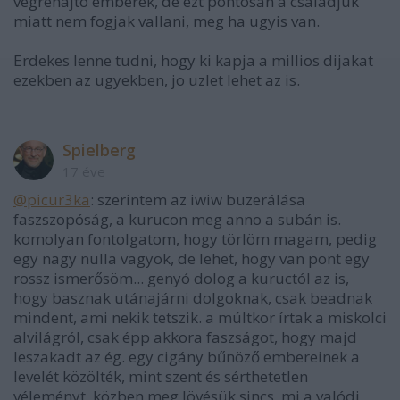
vegrehajto emberek, de ezt pontosan a csaladjuk
miatt nem fogjak vallani, meg ha ugyis van.
Erdekes lenne tudni, hogy ki kapja a millios dijakat
ezekben az ugyekben, jo uzlet lehet az is.
Spielberg
17 éve
@picur3ka
: szerintem az iwiw buzerálása
faszszopóság, a kurucon meg anno a subán is.
komolyan fontolgatom, hogy törlöm magam, pedig
egy nagy nulla vagyok, de lehet, hogy van pont egy
rossz ismerősöm... genyó dolog a kuructól az is,
hogy basznak utánajárni dolgoknak, csak beadnak
mindent, ami nekik tetszik. a múltkor írtak a miskolci
alvilágról, csak épp akkora faszságot, hogy majd
leszakadt az ég. egy cigány bűnöző embereinek a
levelét közölték, mint szent és sérthetetlen
véleményt, közben meg lövésük sincs, mi a valódi