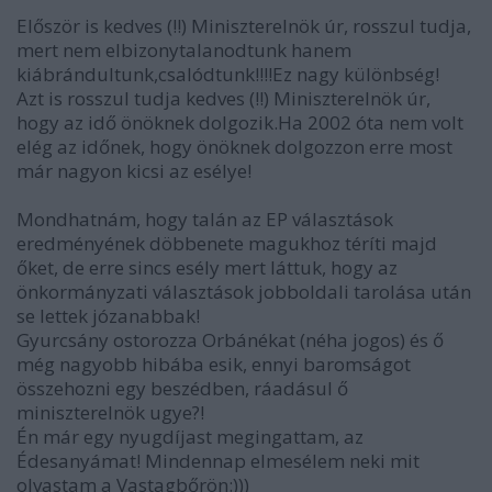
Először is kedves (!!) Miniszterelnök úr, rosszul tudja,
mert nem elbizonytalanodtunk hanem
kiábrándultunk,csalódtunk!!!!Ez nagy különbség!
Azt is rosszul tudja kedves (!!) Miniszterelnök úr,
hogy az idő önöknek dolgozik.Ha 2002 óta nem volt
elég az időnek, hogy önöknek dolgozzon erre most
már nagyon kicsi az esélye!
Mondhatnám, hogy talán az EP választások
eredményének döbbenete magukhoz téríti majd
őket, de erre sincs esély mert láttuk, hogy az
önkormányzati választások jobboldali tarolása után
se lettek józanabbak!
Gyurcsány ostorozza Orbánékat (néha jogos) és ő
még nagyobb hibába esik, ennyi baromságot
összehozni egy beszédben, ráadásul ő
miniszterelnök ugye?!
Én már egy nyugdíjast megingattam, az
Édesanyámat! Mindennap elmesélem neki mit
olvastam a Vastagbőrön:)))