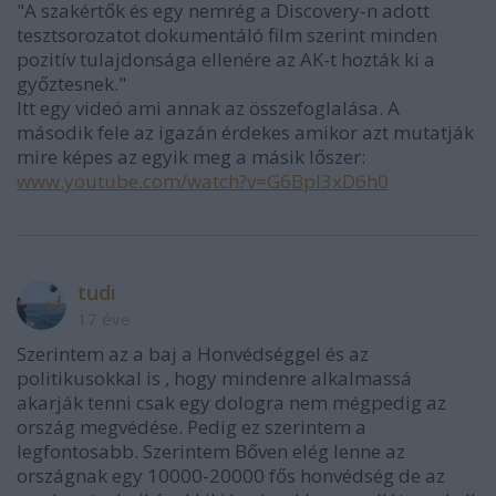
"A szakértők és egy nemrég a Discovery-n adott
tesztsorozatot dokumentáló film szerint minden
pozitív tulajdonsága ellenére az AK-t hozták ki a
győztesnek."
Itt egy videó ami annak az összefoglalása. A
második fele az igazán érdekes amikor azt mutatják
mire képes az egyik meg a másik lőszer:
www.youtube.com/watch?v=G6BpI3xD6h0
tudi
17 éve
Szerintem az a baj a Honvédséggel és az
politikusokkal is , hogy mindenre alkalmassá
akarják tenni csak egy dologra nem mégpedig az
ország megvédése. Pedig ez szerintem a
legfontosabb. Szerintem Bőven elég lenne az
országnak egy 10000-20000 fős honvédség de az