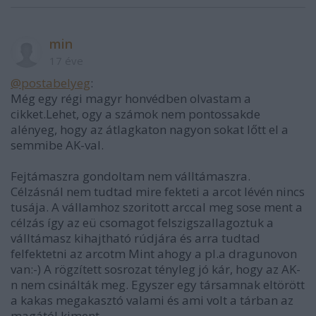
min
17 éve
@postabelyeg
:
Még egy régi magyr honvédben olvastam a
cikket.Lehet, ogy a számok nem pontossakde
alényeg, hogy az átlagkaton nagyon sokat lőtt el a
semmibe AK-val.
Fejtámaszra gondoltam nem válltámaszra.
Célzásnál nem tudtad mire fekteti a arcot lévén nincs
tusája. A vállamhoz szoritott arccal meg sose ment a
célzás így az eü csomagot felszigszallagoztuk a
válltámasz kihajtható rúdjára és arra tudtad
felfektetni az arcotm Mint ahogy a pl.a dragunovon
van:-) A rögzített sosrozat tényleg jó kár, hogy az AK-
n nem csinálták meg. Egyszer egy társamnak eltörött
a kakas megakasztó valami és ami volt a tárban az
magától kiment.