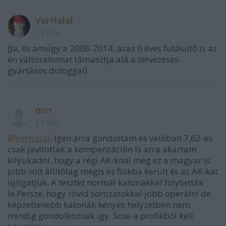
VerHalal
17 éve
(Ja, és amúgy a 2008-2014, azaz 6 éves futásidő is az
én változatomat támasztja alá a tervezéses-
gyártásos dologgal)
min
17 éve
@VerHalal
: Igen arra gondoltam és valóban 7,62-es
csak javítottak a kompenzáción ls arra akartam
kilyukadni, hogy a régi AK-knál még ez a magyar is
jobb volt állítólag mégis ez fiókba került és az AK-kat
újítgatjuk. A tesztet normál katonákkal folytatták
le.Persze, hogy rövid sorozatokkal jobb operálni de
képzetlenebb katonák kényes helyzetben nem
mindig gondolkoznak így. Sose a profikból kell