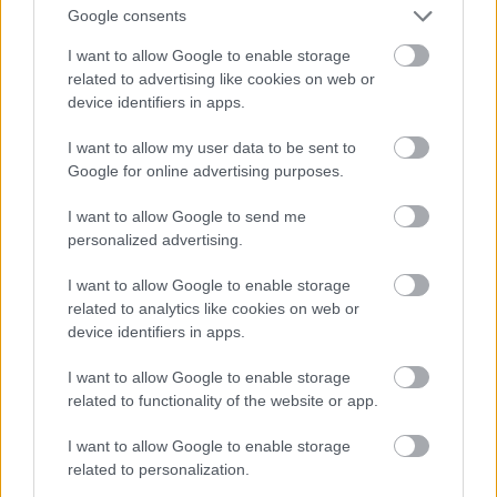
katona mint a halott, ugyanis a sebesülttel
Google consents
foglalkozni kell, nem is keveset és az leköti az
I want to allow Google to enable storage
ellenséget...
related to advertising like cookies on web or
device identifiers in apps.
I want to allow my user data to be sent to
postabelyeg
Google for online advertising purposes.
17 éve
@Perverzsrac
:
I want to allow Google to send me
"Amúgy meg egyszer egy okos azt mondta, jobb a
personalized advertising.
sebesült katona mint a halott, ugyanis a sebesülttel
foglalkozni kell, nem is keveset és az leköti az
I want to allow Google to enable storage
related to analytics like cookies on web or
ellenséget..."
device identifiers in apps.
Igen, az 5,56x45mm-es NATO lőszer kapcsán szokják
emlegetni, hogy ez volt az egyik alapja a
I want to allow Google to enable storage
koncepciónak. Maga a gondolat, hogy ne öljünk,
related to functionality of the website or app.
hanem sebesítsünk abban van logika és ráció. De
olyan érzésem van ezzel kapcsolatban, hogy egy
I want to allow Google to enable storage
kényelmes és biztonságos szobában gondolkodva
related to personalization.
született meg az ötlet. Elkábított disznókon