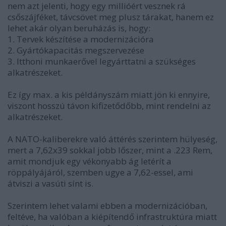
nem azt jelenti, hogy egy millióért vesznek rá
csőszájféket, távcsövet meg plusz tárakat, hanem ez
lehet akár olyan beruházás is, hogy:
1. Tervek készítése a modernizációra
2. Gyártókapacitás megszervezése
3. Itthoni munkaerővel legyárttatni a szükséges
alkatrészeket.
Ez így max. a kis példányszám miatt jön ki ennyire,
viszont hosszú távon kifizetődőbb, mint rendelni az
alkatrészeket.
A NATO-kaliberekre való áttérés szerintem hülyeség,
mert a 7,62x39 sokkal jobb lőszer, mint a .223 Rem,
amit mondjuk egy vékonyabb ág letérít a
röppályájáról, szemben ugye a 7,62-essel, ami
átviszi a vasúti sínt is.
Szerintem lehet valami ebben a modernizációban,
feltéve, ha valóban a kiépítendő infrastruktúra miatt