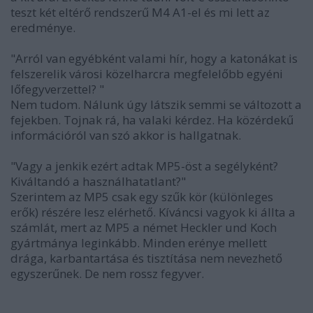
teszt két eltérő rendszerű M4 A1-el és mi lett az
eredménye.
"Arról van egyébként valami hír, hogy a katonákat is
felszerelik városi közelharcra megfelelőbb egyéni
lőfegyverzettel? "
Nem tudom. Nálunk úgy látszik semmi se változott a
fejekben. Tojnak rá, ha valaki kérdez. Ha közérdekű
információról van szó akkor is hallgatnak.
"Vagy a jenkik ezért adtak MP5-öst a segélyként?
Kiváltandó a használhatatlant?"
Szerintem az MP5 csak egy szűk kör (különleges
erők) részére lesz elérhető. Kíváncsi vagyok ki állta a
számlát, mert az MP5 a német Heckler und Koch
gyártmánya leginkább. Minden erénye mellett
drága, karbantartása és tisztítása nem nevezhető
egyszerűnek. De nem rossz fegyver.