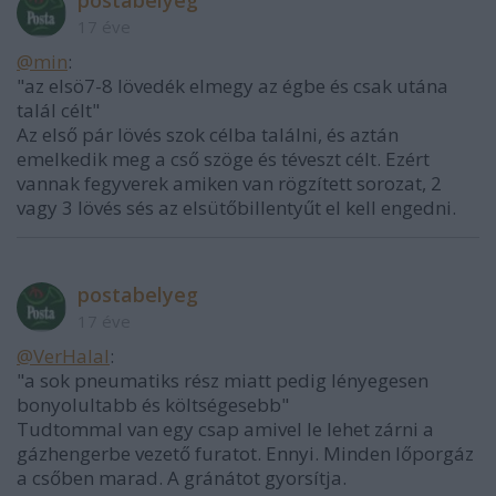
17 éve
@min
:
"az elsö7-8 lövedék elmegy az égbe és csak utána
talál célt"
Az első pár lövés szok célba találni, és aztán
emelkedik meg a cső szöge és téveszt célt. Ezért
vannak fegyverek amiken van rögzített sorozat, 2
vagy 3 lövés sés az elsütőbillentyűt el kell engedni.
postabelyeg
17 éve
@VerHalal
:
"a sok pneumatiks rész miatt pedig lényegesen
bonyolultabb és költségesebb"
Tudtommal van egy csap amivel le lehet zárni a
gázhengerbe vezető furatot. Ennyi. Minden lőporgáz
a csőben marad. A gránátot gyorsítja.