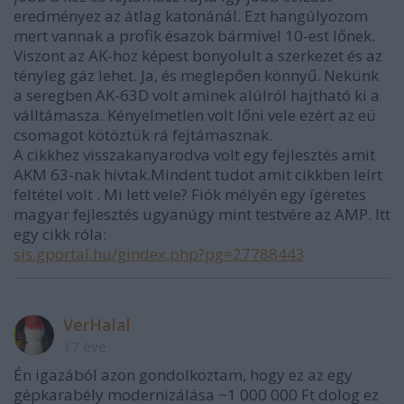
eredményez az átlag katonánál. Ezt hangúlyozom
mert vannak a profik ésazok bármivel 10-est lőnek.
Viszont az AK-hoz képest bonyolult a szerkezet és az
tényleg gáz lehet. Ja, és meglepően könnyű. Nekünk
a seregben AK-63D volt aminek alúlról hajtható ki a
válltámasza. Kényelmetlen volt lőni vele ezért az eü
csomagot kötöztük rá fejtámasznak.
A cikkhez visszakanyarodva volt egy fejlesztés amit
AKM 63-nak hívtak.Mindent tudot amit cikkben leírt
feltétel volt . Mi lett vele? Fiók mélyén egy ígéretes
magyar fejlesztés ugyanúgy mint testvére az AMP. Itt
egy cikk róla:
sis.gportal.hu/gindex.php?pg=27788443
VerHalal
17 éve
Én igazából azon gondolkoztam, hogy ez az egy
gépkarabély modernizálása ~1 000 000 Ft dolog ez