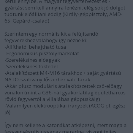
kerül ennyibe. A magyar fegyvertervezést és -
gyártást sem kell annyira lenézni, elég sok jó dolgot
tudtunk előállíani eddig (Király-géppisztoly, AMD-
65, Gepárd-család).
Szerintem egy normális kit a felújítandó
fegyverekhez valahogy így nézne ki:
-Állítható, behajtható tusa
-Ergonomikus pisztolymarkolat
-Szereléksínes előagyak
-Szereléksínes tokfedél
-Átalakítószett M4-M16 tárakhoz + saját gyártású
NATO-szabvány lőszerhez való tárak
-Akár plusz moduláris átalakítószettek cső-előagy
vonalon (mint a G36-nál gyakorlatilag épületharcos
rövid fegyvertől a villalábas géppuskáig)
-Valamilyen elektrooptikai irányzék (ACOG pl. egész
jó)
Így nem kellene a katonákat átképezni, mert maga a
fegyver végülis ugyanaz maradna, viszont teljes