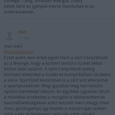
tömege: 7,45g, torkolati energia: 2385J.
Lehet látni az igények merre mozdultak el az
amerikaiaknál..
min
17 éve
Hali mki!
@postabelyeg
:
Ezzel azért nem értek egyet mert a zárt irányzéknak
az a lényege, hogy a körben tartsd a tüskét akkor
biztos talál valahol. A nyílt irányzéknál pedig
könnyen elveszted a tüskét és komplikáltab ráültetni
a síkra. Sportlövő koromban is a zárt volt elterjedve
a sportpuskáknál. Meg igazából meg kell tanúlni
nyitott szemekkel célozni. Az egyikkel ugyebár zélzól
a másikkal érzékeled a mozgást a látóteredben és
használhatóságában azért tetszett mert ahogy írtad
nincs gázdugattyú így kisebb a visszarugás sokkal
jobb a kéz és fejtámasz rajta így jobb célzást