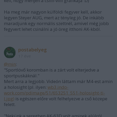
kell, hogy menjen a csilli-villi grafikája :D)
Ha meg már nagyon külföldi fegyver kell, akkor
legyen Steyer AUG, mert az tényleg jó. De inkább
maradjunk egy normális szettnél, amivel még jobb
fegyvert lehet csinálni a jó öreg itthoni AK-kból.
postabelyeg
17 éve
@min
:
"Sportlövő koromban is a zárt volt elterjedve a
sportpuskáknál."
Mert arra a legjobb. Videón láttam már M4-est amin
a holosight (pl. ilyen:
wb3.indo-
work.com/pdimage/51/653251_551-holosight-ti-
l.jpg)
is egészen előre volt felhelyezve a cső közepe
felett.
"Nekünk a seregben AK-63D volt aminek alúlról