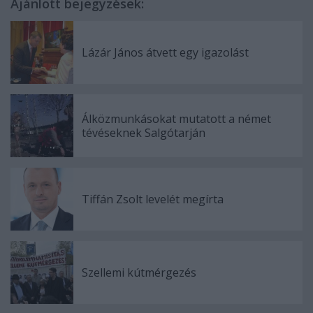
Ajánlott bejegyzések:
Lázár János átvett egy igazolást
Álközmunkásokat mutatott a német
tévéseknek Salgótarján
Tiffán Zsolt levelét megírta
Szellemi kútmérgezés