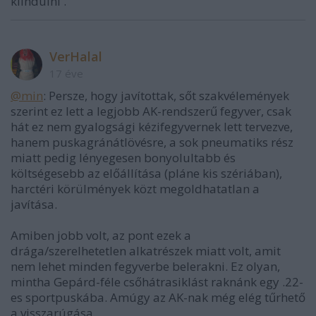
kiindúlni .
VerHalal
17 éve
@min
: Persze, hogy javítottak, sőt szakvélemények
szerint ez lett a legjobb AK-rendszerű fegyver, csak
hát ez nem gyalogsági kézifegyvernek lett tervezve,
hanem puskagránátlövésre, a sok pneumatiks rész
miatt pedig lényegesen bonyolultabb és
költségesebb az előállítása (pláne kis szériában),
harctéri körülmények közt megoldhatatlan a
javítása.
Amiben jobb volt, az pont ezek a
drága/szerelhetetlen alkatrészek miatt volt, amit
nem lehet minden fegyverbe belerakni. Ez olyan,
mintha Gepárd-féle csőhátrasiklást raknánk egy .22-
es sportpuskába. Amúgy az AK-nak még elég tűrhető
a visszarúgása.