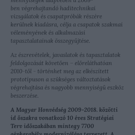
mennyiségek alapveően a 2009-
ben végrehajtandó haditechnikai
vizsgálatok és csapatpróbák részére
kerülnek kiadásra, célja a csapatok szakmai
véleményének és alkalmazási
tapasztalatainak összegyűjtése.
Az észrevételek, javaslatok és tapasztalatok
feldolgozását követően – előreláthatóan
2010-től - történhet meg az elkészített
prototípuson a szükséges változtatások
végrehajtása és nagyobb mennyiségű eszköz
beszerzése.
A Magyar Honvédség 2009-2018. közötti
id őszakra vonatkozó 10 éves Stratégiai
Terv időszakában mintegy 7700
gépkarabély modernizálása tervezett. A