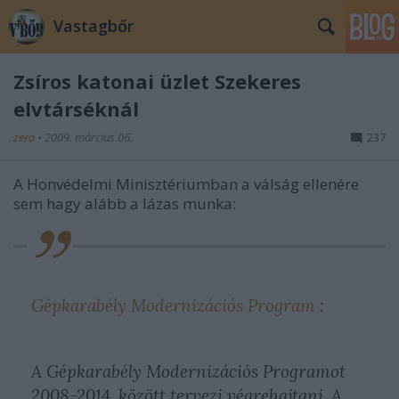
Vastagbőr
Zsíros katonai üzlet Szekeres
elvtárséknál
zero
•
2009. március 06.
237
A Honvédelmi Minisztériumban a válság ellenére
sem hagy alább a lázas munka:
Gépkarabély Modernizációs Program
:
A Gépkarabély Modernizációs Programot
2008-2014. között tervezi végrehajtani. A