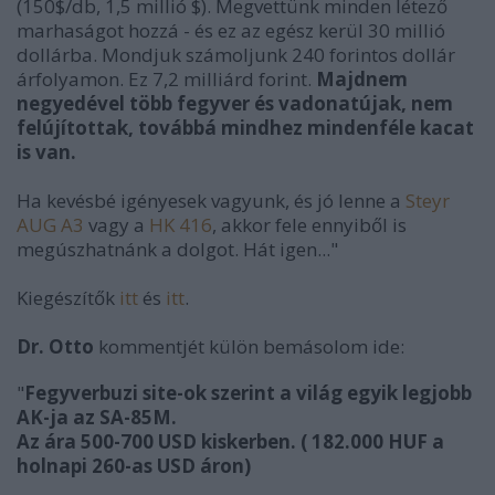
(150$/db, 1,5 millió $). Megvettünk minden létező
marhaságot hozzá - és ez az egész kerül 30 millió
dollárba. Mondjuk számoljunk 240 forintos dollár
árfolyamon. Ez 7,2 milliárd forint.
Majdnem
negyedével több fegyver és vadonatújak, nem
felújítottak, továbbá mindhez mindenféle kacat
is van.
Ha kevésbé igényesek vagyunk, és jó lenne a
Steyr
AUG A3
vagy a
HK 416
, akkor fele ennyiből is
megúszhatnánk a dolgot. Hát igen..."
Kiegészítők
itt
és
itt
.
Dr. Otto
kommentjét külön bemásolom ide:
"
Fegyverbuzi site-ok szerint a világ egyik legjobb
AK-ja az SA-85M.
Az ára 500-700 USD kiskerben. ( 182.000 HUF a
holnapi 260-as USD áron)