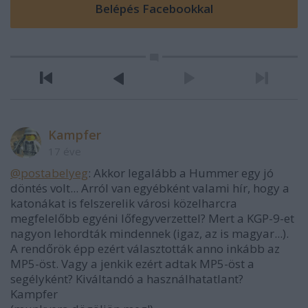
Kampfer
17 éve
@postabelyeg
: Akkor legalább a Hummer egy jó
döntés volt... Arról van egyébként valami hír, hogy a
katonákat is felszerelik városi közelharcra
megfelelőbb egyéni lőfegyverzettel? Mert a KGP-9-et
nagyon lehordták mindennek (igaz, az is magyar...).
A rendőrök épp ezért választották anno inkább az
MP5-öst. Vagy a jenkik ezért adtak MP5-öst a
segélyként? Kiváltandó a használhatatlant?
Kampfer