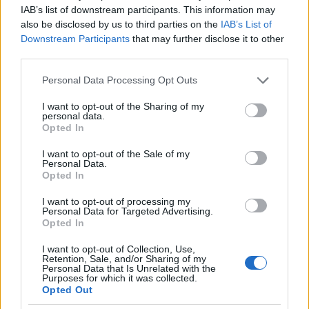
IAB’s list of downstream participants. This information may
@postabelyeg
: de ezen útóbbiak nem épp orosz
also be disclosed by us to third parties on the
IAB’s List of
típusok:) Nekem csak az a bajom, hogy öreg szar,
Downstream Participants
that may further disclose it to other
amit MI MÁR nem gyártunk, se lőszert hozzá, aki
third parties.
meg gyártja az nem barát, hanem ellenség. Bárki
bármit mond is a ruszkikról...
Please note that this website/app uses one or more Google
Personal Data Processing Opt Outs
services and may gather and store information including but
not limited to your visit or usage behaviour. You may click to
I want to opt-out of the Sharing of my
personal data.
grant or deny consent to Google and its third-party tags to
Perverzsrac
Opted In
use your data for below specified purposes in below Google
17 éve
consent section.
I want to opt-out of the Sale of my
Personal Data.
@ravaluf
: minek annyi repülő? A mostaniakba sincs
Opted In
pénz tankolni...nem véletlenül még a repülőnapot is
lefújták...
I want to opt-out of processing my
Personal Data for Targeted Advertising.
Opted In
Perverzsrac
I want to opt-out of Collection, Use,
Retention, Sale, and/or Sharing of my
17 éve
Personal Data that Is Unrelated with the
Purposes for which it was collected.
@postabelyeg
: nagyon lőszer nagyobbat üt. Amúgy
Opted Out
meg egyszer egy okos azt mondta, jobb a sebesült