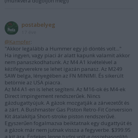
(munkvera dögöljön meg!)
postabelyeg
17 éve
@Kampfer
:
"Akkor legalább a Hummer egy jó döntés volt..."
Ha ingyen, vagy piaci ár alatt kapunk valamit akkor
nem panaszkodhatunk. Az M4 A1 kivételével a
kézifegyverekre se lehet igazán panasz. Az M249
SAW belga, lényegében az FN MINIMI. És sikerült
betörnie az USA piacra.
Az M4 A1-en is lehet segíteni. Az M16-ok és M4-ek
Direct impingement rendszerűek. Nincs
gázdugattyújuk. A gázok mozgatják a zárvezetőt és
a zárt. A Bushmaster Gas Piston Retro-Fit Conversion
Kit átalakítja Short-stroke piston rendszerűvé.
Egyszerűen fogalmazva beiktatnak egy dugattyút és
a gázok már nem jutnak vissza a fegyverbe. $399.95
a kit ára. Érdekes lenne tudni volt-e összehasonlító