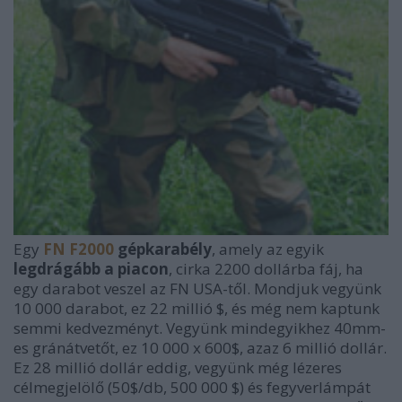
Egy
FN F2000
gépkarabély
, amely az egyik
legdrágább a piacon
, cirka 2200 dollárba fáj, ha
egy darabot veszel az FN USA-től. Mondjuk vegyünk
10 000 darabot, ez 22 millió $, és még nem kaptunk
semmi kedvezményt. Vegyünk mindegyikhez 40mm-
es gránátvetőt, ez 10 000 x 600$, azaz 6 millió dollár.
Ez 28 millió dollár eddig, vegyünk még lézeres
célmegjelölő (50$/db, 500 000 $) és fegyverlámpát