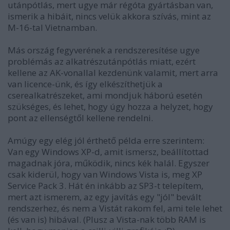
utánpótlás, mert ugye már régóta gyártásban van,
ismerik a hibáit, nincs velük akkora szívás, mint az
M-16-tal Vietnamban.
Más ország fegyverének a rendszeresítése ugye
problémás az alkatrészutánpótlás miatt, ezért
kellene az AK-vonallal kezdenünk valamit, mert arra
van licence-ünk, és így elkészíthetjük a
cserealkatrészeket, ami mondjuk háború esetén
szükséges, és lehet, hogy úgy hozza a helyzet, hogy
pont az ellenségtől kellene rendelni.
Amúgy egy elég jól érthető példa erre szerintem:
Van egy Windows XP-d, amit ismersz, beállítottad
magadnak jóra, működik, nincs kék halál. Egyszer
csak kiderül, hogy van Windows Vista is, meg XP
Service Pack 3. Hát én inkább az SP3-t telepítem,
mert azt ismerem, az egy javítás egy "jól" bevált
rendszerhez, és nem a Vistát rakom fel, ami tele lehet
(és van is) hibával. (Plusz a Vista-nak több RAM is