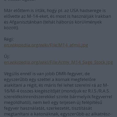
Már előttem is írták, hogy pl. az USA hadserege is
elővette az M-14-eket, és most is használják Irakban
és Afganisztánban (tehát háborús körülmények
között).
Régi:
en.wikipedia.org/wiki/File:M14_afmil.jpg
Új:
en.wikipedia.org/wiki/File:Army_M14_Sage_Stock.jpg
Végülis ennél is van jobb DMR-fegyver, de
egyszerűbb egy szettel a kornak megfelelőre
alakítani a régit, és máris fel lehet szerelni rá az M-
16/M-4 összes kiegészítőjét (mondjuk ez R.I.S./R.A.S.
szereléksínrendszerekkel szinte bármelyik fegyverrel
megoldható), nem kell egy teljesen új felépítésű
fegyver használatát, szerkezetét, tisztítását
megtanítani a katonáknak, egyszerűbb az alkatrész-