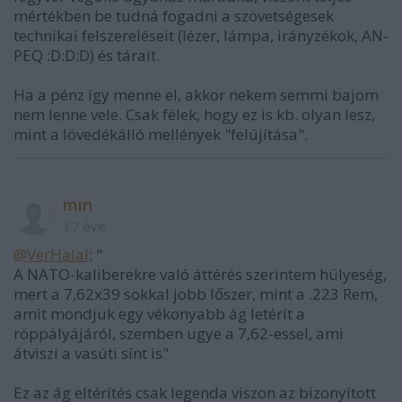
mértékben be tudná fogadni a szövetségesek
technikai felszereléseit (lézer, lámpa, irányzékok, AN-
PEQ :D:D:D) és tárait.
Ha a pénz így menne el, akkor nekem semmi bajom
nem lenne vele. Csak félek, hogy ez is kb. olyan lesz,
mint a lövedékálló mellények "felújítása".
min
17 éve
@VerHalal
: "
A NATO-kaliberekre való áttérés szerintem hülyeség,
mert a 7,62x39 sokkal jobb lőszer, mint a .223 Rem,
amit mondjuk egy vékonyabb ág letérít a
röppályájáról, szemben ugye a 7,62-essel, ami
átviszi a vasúti sínt is"
Ez az ág eltérítés csak legenda viszon az bizonyított