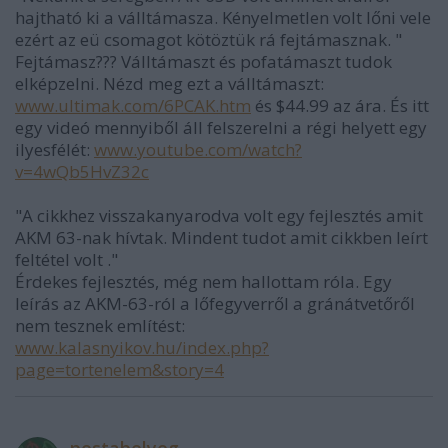
hajtható ki a válltámasza. Kényelmetlen volt lőni vele
ezért az eü csomagot kötöztük rá fejtámasznak. "
Fejtámasz??? Válltámaszt és pofatámaszt tudok
elképzelni. Nézd meg ezt a válltámaszt:
www.ultimak.com/6PCAK.htm
és $44.99 az ára. És itt
egy videó mennyiből áll felszerelni a régi helyett egy
ilyesfélét:
www.youtube.com/watch?
v=4wQb5HvZ32c
"A cikkhez visszakanyarodva volt egy fejlesztés amit
AKM 63-nak hívtak. Mindent tudot amit cikkben leírt
feltétel volt ."
Érdekes fejlesztés, még nem hallottam róla. Egy
leírás az AKM-63-ról a lőfegyverről a gránátvetőről
nem tesznek említést:
www.kalasnyikov.hu/index.php?
page=tortenelem&story=4
postabelyeg