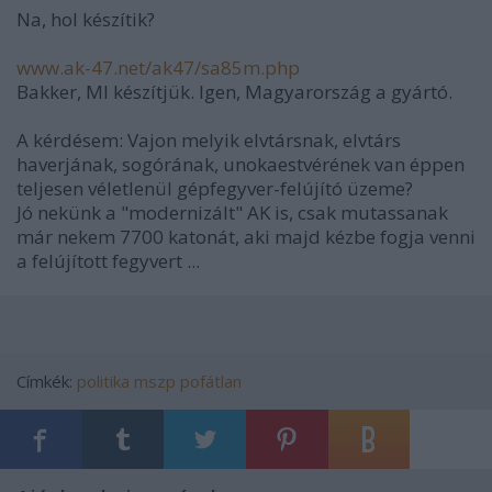
Na, hol készítik?
www.ak-47.net/ak47/sa85m.php
Bakker, MI készítjük. Igen, Magyarország a gyártó.
A kérdésem: Vajon melyik elvtársnak, elvtárs
haverjának, sogórának, unokaestvérének van éppen
teljesen véletlenül gépfegyver-felújító üzeme?
Jó nekünk a "modernizált" AK is, csak mutassanak
már nekem 7700 katonát, aki majd kézbe fogja venni
a felújított fegyvert ...
Címkék:
politika
mszp
pofátlan