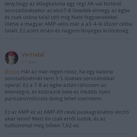
tény,hogy az átlagkatona egy régi AK-val történő
sorozatlövésekor az elsö7-8 lövedék elmegy az égbe
és csak utána talál célt míg Nato fegyverekkkel
illetve a magyar AMP-velis már a a3-4-ik lőszer célba
talált. Ez azért óriási és nagyon lényeges különbség.
VerHalal
17 éve
@min
: Hát az már régen rossz, ha egy katona
sorozatlövésnél nem 3-5 lövéses sorozatokkal
operál. Ez a 7-8 az égbe aztán ráhúzom az
ellenségre, és kitárazok bele ez inkább ilyen
partizán/milicista dolog lehet szerintem.
Ez az AMP ez az AMP-69 nevű puskagránátos verzió
akar lenni? Mert én csak erről tudok, és az
tudtommal még bőven 7,62-es.