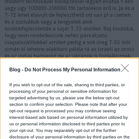
modern technikával kikiépzéssel legyen ellátva + kell
vagy ugy 100000-200000 fős tartalékos erő is. Ja és a
T-72 lehet elavult de fejleszthető ott van pl a cseheh
és a szolvákok vagy a lengyelek akik
továbbfejlesztették a saját T-72-eseiket. Baj továbbá,
hogy nem rendelkezünk nehéz páncélzatú
csapatszálítokkal amiket pedig a sok öreg T-55-ból
simán ki lehetne alakítani példa rá az izraeli az orosz
és az indiai hadsereg de az ukránok is foglalkoznak
vele. Modern haditechinát pedig nem csak az
amcsiktól lehet beszerezni ott vannak pl a lengyelek
Blog -
Do Not Process My Personal Information
akiknél elég modern fegyverek gyártására alklmas
hadiipar van pl.:a Krab nevű önjáró tarack ami pont
If you wish to opt-out of the sale, sharing to third parties, or
a T-72 alvázán alapszik de foglalkoznak még asszem
processing of your personal or sensitive information for
a 2S1-esek továbbfejlesztésével is. Ja és saját AK-ikat
targeted advertising by us, please use the below opt-out
áttalakították NATO szabványra.
section to confirm your selection. Please note that after your
opt-out request is processed you may continue seeing
interest-based ads based on personal information utilized by
us or personal information disclosed to third parties prior to
Perverzsrac
your opt-out. You may separately opt-out of the further
17 éve
disclosure of your personal information by third parties on the