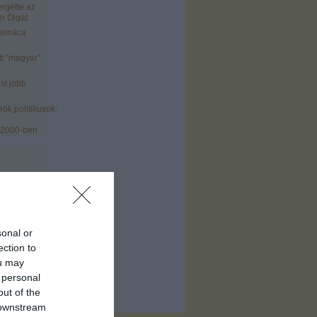
ergette az
n Olgát
tornáca
tt "magyar"
st jobb
ök,politikusok:
 2000-ben
sonal or
)
ection to
ofil
)
ou may
 personal
out of the
 downstream