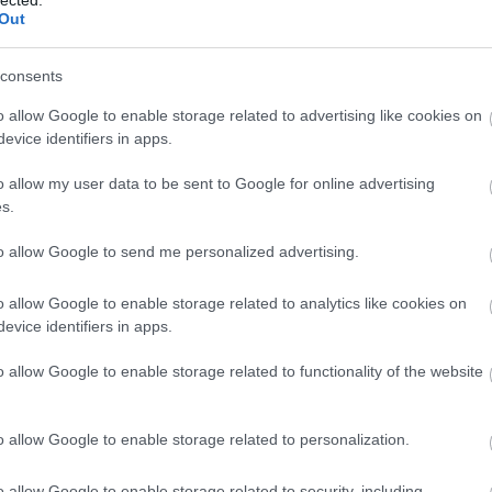
Out
Tetszik
0
consents
o allow Google to enable storage related to advertising like cookies on
evice identifiers in apps.
o allow my user data to be sent to Google for online advertising
s.
to allow Google to send me personalized advertising.
o allow Google to enable storage related to analytics like cookies on
evice identifiers in apps.
98
Lázár szerint
Tiffán Zsolt
Orbán nem az
levelét megírta
ozatát
emlékmű
o allow Google to enable storage related to functionality of the website
megépítésének
elhalasztásáról
írt a
o allow Google to enable storage related to personalization.
MAZSIHISZ-nek
o allow Google to enable storage related to security, including