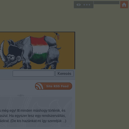
s még egy! Itt minden máshogy történik, és
osszul. Ha egyszer lesz egy rendszerváltás,
ádirat. (De kis hazánkat mi így szeretjük ...)