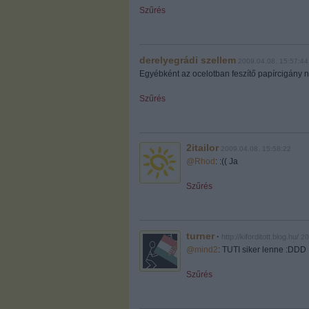
Szűrés
derelyegrádi szellem
2009.04.08. 15:57:44
Egyébként az ocelotban feszítő papírcigány n
Szűrés
2itailor
2009.04.08. 15:58:22
@Rhod
: :(( Ja
Szűrés
turner
·
http://kiforditott.blog.hu/
20
@mind2
: TUTI siker lenne :DDD
Szűrés