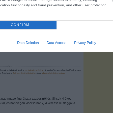
Papcsák, a
cation functionality and fraud prevention, and other user protection.
Vörös Félholt
CONFIRM
53955
4.08. 15:24:46
Data Deletion
Data Access
Privacy Policy
lesz Bajnai kampányfőnöke. A felvételt csak erős gyomrúak
alomnak minősülnek, értük a
szolgáltatás technikai
üzemeltetője semmilyen felelősséget nem
hez. Részletek a
Felhasználási feltételekben
és az
adatvédelmi tájékoztatóban
.
papírmasé figurákat a szadeszről és állítsuk ki őket
llal, és nap végén kisorsolnánk, ki veresse le slaggal a