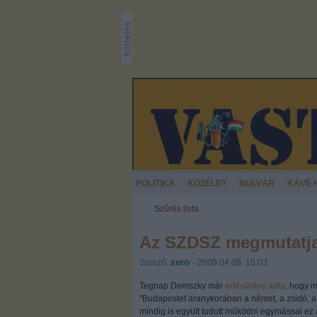
POLITIKA
KÖZÉLET
BULVÁR
KÁVÉ 
Szűrés lista
Az SZDSZ megmutatja
zero
Szerző:
- 2009.04.08. 15:03
Tegnap Demszky már
értésünkre adta
, hogy 
"Budapestet aranykorában a német, a zsidó, a 
mindig is együtt tudott működni egymással ez a