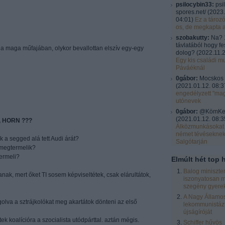
psilocybin33:
psi
spores.net/
(
2023.
04:01
)
Ez a tároz
os, de megkapta 
szobakutty:
Na? 
távlatából hogy fe
s a maga műfajában, olykor bevallottan elszív egy-egy
dolog?
(
2022.11.2
Egy kis családi mu
Páváéknál
0gábor:
Mocskos 
(
2021.01.12. 08:3
engedélyzett "ma
utónevek
0gábor:
@KömKel:
(
2021.01.12. 08:3
 HORN ???
Álközmunkásokat 
német tévésekne
 a segged alá tett Audi árát?
Salgótarján
 megtermelik?
termeli?
Elmúlt hét top h
Balog miniszte
k, mert őket TI sosem képviseltétek, csak elárultátok,
iszonyatosan m
szegény gyere
A Nagy Államos
olva a sztrájkolókat meg akartátok dönteni az első
lekommunistázt
újságíróját
 koalícióra a szocialista utódpárttal. aztán mégis.
Schiffer hűvös