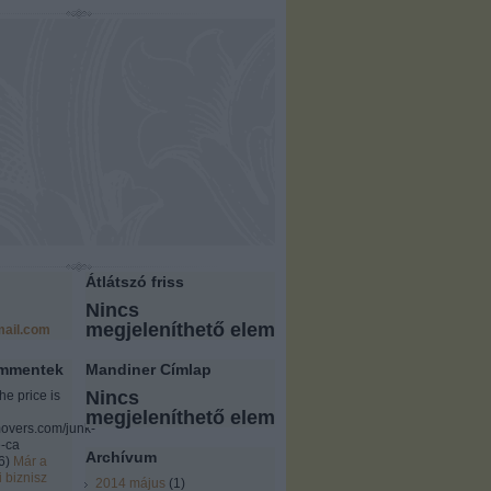
Átlátszó friss
Nincs
megjeleníthető elem
ail.com
ommentek
Mandiner Címlap
Nincs
the price is
megjeleníthető elem
overs.com/junk-
-ca
Archívum
6
)
Már a
i biznisz
2014 május
(
1
)