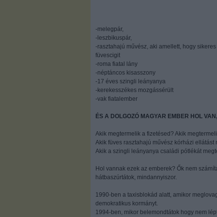
-melegpár,
-leszbikuspár,
-rasztahajú művész, aki amellett, hogy sikere
füvescigit
-roma fiatal lány
-néptáncos kisasszony
-17 éves szingli leányanya
-kerekesszékes mozgássérült
-vak fiatalember
ÉS A DOLGOZÓ MAGYAR EMBER HOL VAN,
Akik megtermelik a fizetésed? Akik megtermelik
Akik füves rasztahajú művész kórházi ellátást
Akik a szingli leányanya családi pótlékát meg
Hol vannak ezek az emberek? Ők nem számítana
hátbaszúrtátok, mindannyiszor.
1990-ben a taxisblokád alatt, amikor meglovag
demokratikus kormányt.
1994-ben, mikor belemondtátok hogy nem léptek