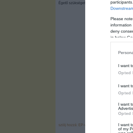
participants
Égető szükségetek van arra a 200001 szavaz
Downstream 
Please note
information 
deny consent
in below Go
Persona
I want t
Opted 
I want t
Opted 
I want 
Advertis
Opted 
I want t
szólj hozzá: EP-választás 2009.
of my P
was col