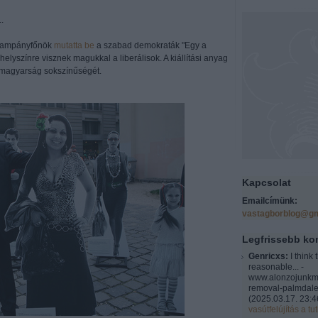
.
 kampányfőnök
mutatta be
a szabad demokraták "Egy a
helyszínre visznek magukkal a liberálisok. A kiállítási anyag
a magyarság sokszínűségét.
Kapcsolat
Emailcímünk:
vastagborblog@gm
Legfrissebb k
Genricxs:
I think 
reasonable... -
www.alonzojunkm
removal-palmdale
(
2025.03.17. 23:4
vasútfelújítás a tut