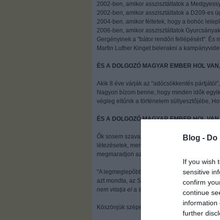
2002-ben, amikor
asszisztáltatok
a Medgyessy 
2002-ben, amikor
asszisztáltatok
a D209-es ü
2004-ben, amikor féltetek, hogy a bohóc lelep
2006-ben, amikor asszisztáltatok Gyurcsánya
Gergényinek a "bátor rendőri fellépésért". És
Martin Luther Kinget belerakni a kampányvide
ÉS A DOLGOZÓ MAGYAR EMBER HOL VAN,
Akik 8 éve várják az "adócsökkentés pártjától
Nagyon bízom benne, hogy minden idők egyik 
végleg eltűnik a történelem süllyesztőjébe, Horn
ÉS A DOLGOZÓ MAGYAR EMBER HOL VAN,
Ők sosem szavaznátok rátok. Maradtak a drogo
Blog -
Do 
létezésetek, mert még ezeket az embereket SE
megmaradjon az Audi a seggetek alatt....
If you wish 
sensitive in
"A legmeglepőbb bábú egy magyar szkinhedet 
azt mondta, az SZDSZ elveitől ugyan nagyon tá
confirm you
nem vitatja el
a szélsőségesek magyarságát s
continue se
information 
Köszönjük szépen, tisztelt nevében liberális pá
further disc