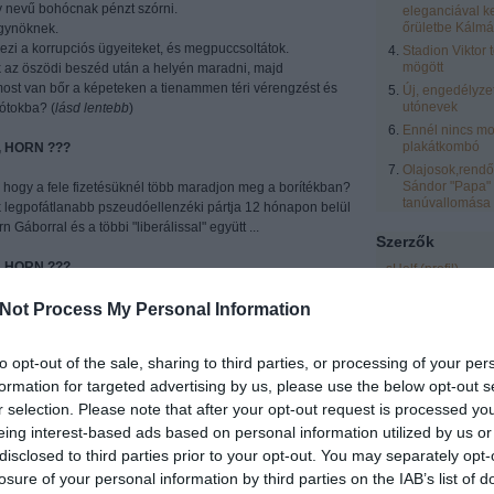
nevű bohócnak pénzt szórni.
eleganciával k
őrületbe Kálmá
gynöknek.
lezi a korrupciós ügyeiteket, és megpuccsoltátok.
Stadion Viktor 
mögött
k az öszödi beszéd után a helyén maradni, majd
 most van bőr a képeteken a tienammen téri vérengzést és
Új, engedélyze
utónevek
ótokba? (
lásd lentebb
)
Ennél nincs mo
plakátkombó
 HORN ???
Olajosok,rendőr
Sándor "Papa"
", hogy a fele fizetésüknél több maradjon meg a borítékban?
tanúvallomása
legpofátlanabb pszeudóellenzéki pártja 12 hónapon belül
 Gáborral és a többi "liberálissal" együtt ...
Szerzők
 HORN ???
sHelf
(
profil
)
zero
(
profil
)
sok, melegek, zsidók és cigányok. Ezért felesleges a
Not Process My Personal Information
eric
(
profil
)
M képviselitek, csak kihasználjátok Őket, hogy még 4 évig
laspalmas
(
profil
)
to opt-out of the sale, sharing to third parties, or processing of your per
Vendégblgr
(
profil
formation for targeted advertising by us, please use the below opt-out s
Rozsnyai Zsolt
(
pr
ábrázol, akiről Horn Gábor
vol áll a kirekesztő gondolkodásmód, de a liberális párt
r selection. Please note that after your opt-out request is processed y
LCsilla16
(
profil
)
em."
eing interest-based ads based on personal information utilized by us or
Egyéb
disclosed to third parties prior to your opt-out. You may separately opt-
rt, hogy nem vitatjátok hogy ki magyar és ki nem ...
losure of your personal information by third parties on the IAB’s list of