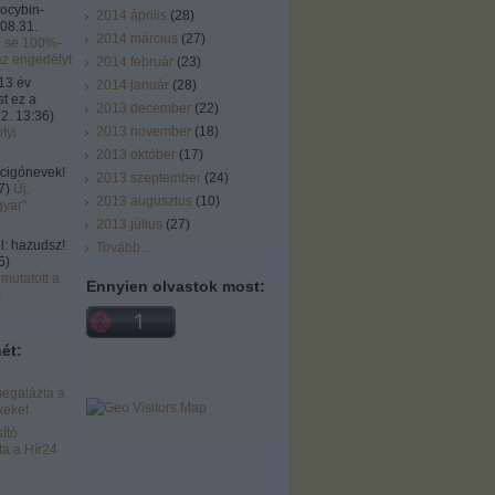
locybin-
2014 április
(
28
)
08.31.
2014 március
(
27
)
ó se 100%-
az engedélyt
2014 február
(
23
)
13 év
2014 január
(
28
)
st ez a
2013 december
(
22
)
2. 13:36
)
2013 november
(
18
)
tyi
2013 október
(
17
)
cigónevek!
2013 szeptember
(
24
)
7
)
Új,
2013 augusztus
(
10
)
gyar"
2013 július
(
27
)
 hazudsz!
Tovább
...
5
)
mutatott a
Ennyien olvastok most:
k
ét:
r
egalázta a
keket
ító
a a Hír24