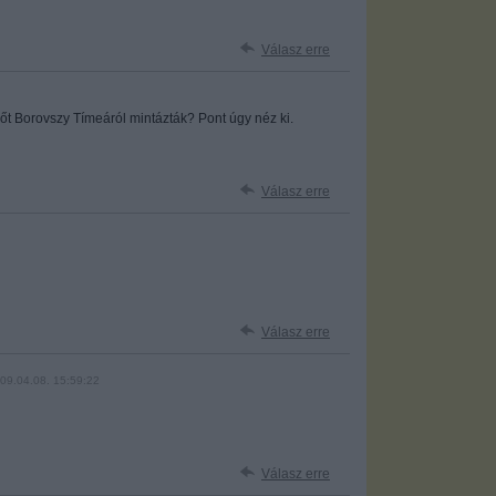
Válasz erre
őt Borovszy Tímeáról mintázták? Pont úgy néz ki.
Válasz erre
Válasz erre
09.04.08. 15:59:22
Válasz erre