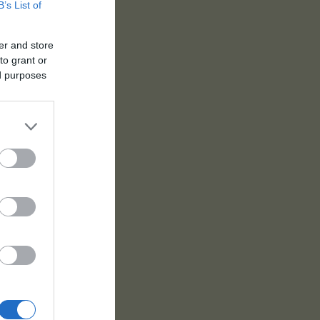
B’s List of
er and store
to grant or
ed purposes