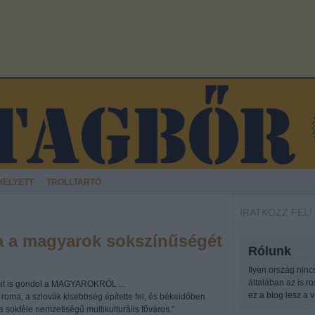
HELYETT
TROLLTARTÓ
IRATKOZZ FEL!
 a magyarok sokszínűségét
Rólunk
Ilyen ország ninc
általában az is r
mit is gondol a MAGYAROKRÓL ...
ez a blog lesz a v
roma, a szlovák kisebbség építette fel, és békeidőben
 sokféle nemzetiségű multikulturális főváros."