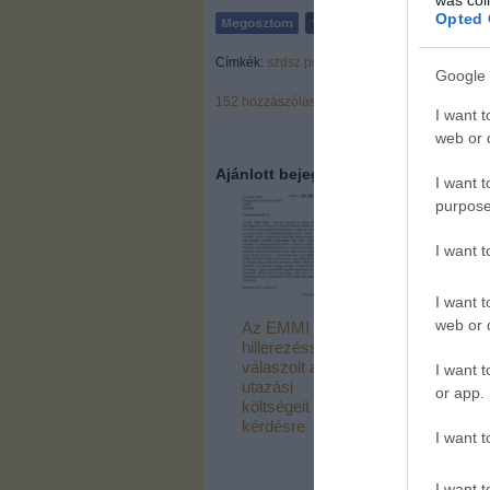
Opted 
Címkék:
szdsz
pofátlan
Google 
152
hozzászólás
I want t
web or d
Ajánlott bejegyzések:
I want t
purpose
I want 
I want t
web or d
Az EMMI
Illés Zoltán 19
hillerezéssel
óta másolja a
válaszolt az
vagyonnyilatk
I want t
utazási
or app.
költségeit firtató
kérdésre
I want t
I want t