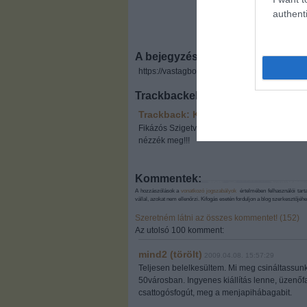
authenti
A bejegyzés trackback címe:
https://vastagbor.blog.hu/api/trackback/id/10
Trackbackek, pingbackek:
Trackback: Kifordított ország
2009.0
Fikázós Szigetvári Viktor...Ez az "úriember" 
nézzék meg!!!
Kommentek:
A hozzászólások a
vonatkozó jogszabályok
értelmében felhasználói tart
vállal, azokat nem ellenőrzi. Kifogás esetén forduljon a blog szerkesztőjé
Szeretném látni az összes kommentet! (152)
Az utolsó 100 komment:
mind2 (törölt)
2009.04.08. 15:57:29
Teljesen belelkesültem. Mi meg csináltassunk 
50városban. Ingyenes kiállítás lenne, üzenőfa
csattogósfogút, meg a menjapihábagabit.