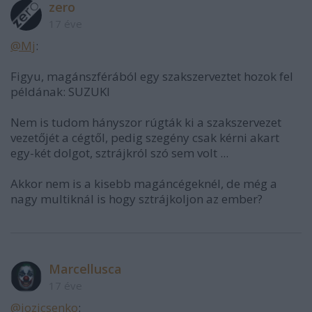
zero
17 éve
@Mj
:
Figyu, magánszférából egy szakszerveztet hozok fel
példának: SUZUKI
Nem is tudom hányszor rúgták ki a szakszervezet
vezetőjét a cégtől, pedig szegény csak kérni akart
egy-két dolgot, sztrájkról szó sem volt ...
Akkor nem is a kisebb magáncégeknél, de még a
nagy multiknál is hogy sztrájkoljon az ember?
Marcellusca
17 éve
@jozicsenko
: