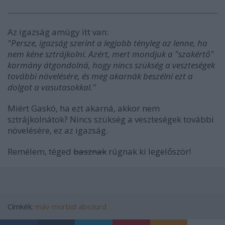
Az igazság amúgy itt van:
"Persze, igazság szerint a legjobb tényleg az lenne, ha
nem kéne sztrájkolni. Azért, mert mondjuk a "szakértő"
kormány átgondolná, hogy nincs szükség a veszteségek
további növelésére, és meg akarnák beszélni ezt a
dolgot a vasutasokkal."
Miért Gaskó, ha ezt akarná, akkor nem
sztrájkolnátok? Nincs szükség a veszteségek további
növelésére, ez az igazság.
Remélem, téged
basznak
rúgnak ki legelőször!
Címkék:
máv
morbid
abszurd