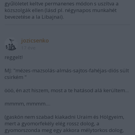
gyűlöletet keltve permanenes módon s uszítva a
közszolgák ellen (lásd pl. négynapos munkahét
bevezetése a la Libajnai).
jozicsenko
17 éve
reggelt!
MJ: "mézes-mazsolás-almás-sajtos-fahéjas-diós sült
csirkém "
ööö, én azt hiszem, most a te hatásod alá kerültem...
mmmm, mmmm....
(gaskón nem szabad kiakadni Uraim és Hölgyeim,
mert a gyomorfekély elég rossz dolog, a
gyomorszonda meg egy akkora mélytorkos dolog,