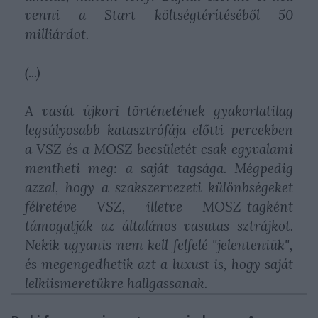
venni a Start költségtérítéséből 50
milliárdot.
(...)
A vasút újkori történetének gyakorlatilag
legsúlyosabb katasztrófája előtti percekben
a VSZ és a MOSZ becsületét csak egyvalami
mentheti meg: a saját tagsága. Mégpedig
azzal, hogy a szakszervezeti különbségeket
félretéve VSZ, illetve MOSZ-tagként
támogatják az általános vasutas sztrájkot.
Nekik ugyanis nem kell felfelé "jelenteniük",
és megengedhetik azt a luxust is, hogy saját
lelkiismeretükre hallgassanak.