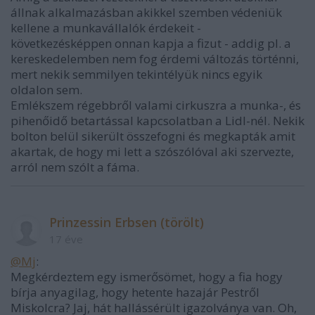
állnak alkalmazásban akikkel szemben védeniük
kellene a munkavállalók érdekeit -
következésképpen onnan kapja a fizut - addig pl. a
kereskedelemben nem fog érdemi változás történni,
mert nekik semmilyen tekintélyük nincs egyik
oldalon sem.
Emlékszem régebbről valami cirkuszra a munka-, és
pihenőidő betartással kapcsolatban a Lidl-nél. Nekik
bolton belül sikerült összefogni és megkapták amit
akartak, de hogy mi lett a szószólóval aki szervezte,
arról nem szólt a fáma.
Prinzessin Erbsen (törölt)
17 éve
@Mj
:
Megkérdeztem egy ismerősömet, hogy a fia hogy
bírja anyagilag, hogy hetente hazajár Pestről
Miskolcra? Jaj, hát hallássérült igazolványa van. Oh,