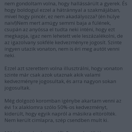
nem gondoltam volna, hogy hallássárült a gyerek. És
hogy boldogul ezzel a hátránnyal a szakmájában,
mivel hogy pincér, ez nem akadályozza? (én hülye
naiv!)Nem mert amúgy semmi baja a fülének,
csupán az anyóssa el tudta neki inténi, hogy ezt
megkapja, igaz nem lehetett vele leszázalékolni, de
az igazolvany sokféle kedvezményre jogosít. Szinte
ingyen utazik vonaton, nem is éri meg autót venni
neki.
Ezzel azt szerettem volna illusztrálni, hogy vonaton
szinte már csak azok utaznak akik valami
kedvezményre jogosultak, és arra nagyon sokan
jogosultak.
Még dolgozó koromban igénybe akartam venni az
évi 1x alaklomra szólo 50%-os kedvezményt,
kiderült, hogy egyik napról a másikra eltörölték.
Nem került cimlapra, szép csendben mult ki.