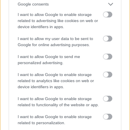
@zero
: a feltételes mód jelét nem véletlenül raktam
Google consents
oda. Igenis tudNA sztrájkolni a teszkó dolgozó is. És
nem a munkavállalók jogai itt a lényegi feltételek,
I want to allow Google to enable storage
sokkal inkább az, hogyan állnak hozzá az egészhez.
related to advertising like cookies on web or
Összefogás, szolidaritás, elszántság nélkül nem
device identifiers in apps.
menne. Sajnos ezek nincsenek is meg (az okokat
most nem részletezem)
I want to allow my user data to be sent to
Google for online advertising purposes.
Ideális esetben a folyamat tehát: elégedetlenség -
I want to allow Google to send me
sikertelen tárgyalás - sztrájk - sztrájktörők
personalized advertising.
leköpése/megverése - további sztrájk - sikeres
tárgyalás - elégedettség. Tőlünk szerencsésebb
I want to allow Google to enable storage
történelmi fejlődésű helyeken volt már ilyesmire
related to analytics like cookies on web or
példa...
device identifiers in apps.
A "MAGÁNCÉG ALKALMAZOTTJAI NEM TUDNAK
I want to allow Google to enable storage
SZTRÁJKOLNI" érvelésed azért nem ül 100%-ig, mert
related to functionality of the website or app.
maga a sztrájk, mint olyan, éppenhogy a klasszikus
19.-20. sz.-i kapitalizmusokban formálódott ki. A
I want to allow Google to enable storage
mondat amúgy szerintem így helyes: magáncég
related to personalization.
alkalmazottai NEM AKARNAK / NEM MERNEK