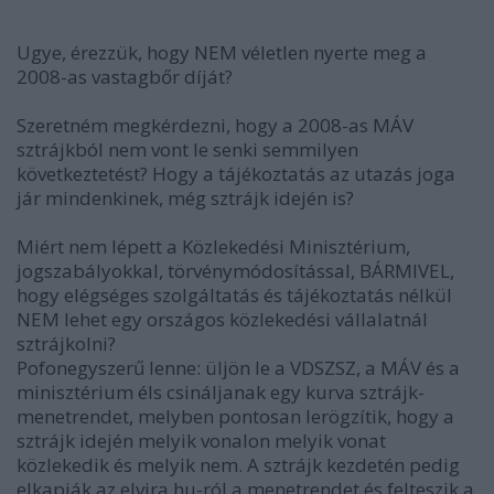
Ugye, érezzük, hogy NEM véletlen nyerte meg a
2008-as vastagbőr díját?
Szeretném megkérdezni, hogy a 2008-as MÁV
sztrájkból nem vont le senki semmilyen
következtetést? Hogy a tájékoztatás az utazás joga
jár mindenkinek, még sztrájk idején is?
Miért nem lépett a Közlekedési Minisztérium,
jogszabályokkal, törvénymódosítással, BÁRMIVEL,
hogy elégséges szolgáltatás és tájékoztatás nélkül
NEM lehet egy országos közlekedési vállalatnál
sztrájkolni?
Pofonegyszerű lenne: üljön le a VDSZSZ, a MÁV és a
minisztérium éls csináljanak egy kurva sztrájk-
menetrendet, melyben pontosan lerögzítik, hogy a
sztrájk idején melyik vonalon melyik vonat
közlekedik és melyik nem. A sztrájk kezdetén pedig
elkapják az elvira.hu-ról a menetrendet és felteszik a