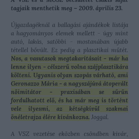
tagjaik menthetik meg – 2009. április 23.
Újgazdagéknál a ballagási ajándékok listája
a hagyományos elemek mellett - úgy mint
autó, lakás, satöbbi - mostanában újabb
tétellel bővült. Ez pedig a plasztikai műtét.
Nos, a vasutasok megtakarításait - már ha
lenne ilyen - célszerű volna szájplasztikára
költeni. Ugyanis olyan szopás várható, ami
Geronazzo Mária - a nagyszájúvá átoperált
nőimitátor - praxisában se sűrűn
fordulhatott elő, és ha már meg is történt
vele ilyesmi, az kétségkívül szakmai
önéletrajza élére kívánkozna.
Joggal.
A VSZ vezetése eközben csöndben kivár,