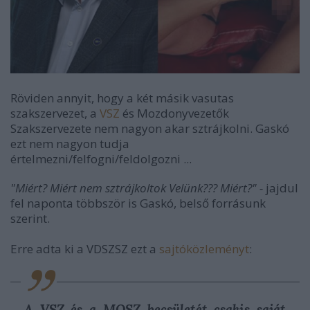
Röviden annyit, hogy a két másik vasutas
szakszervezet, a
VSZ
és Mozdonyvezetők
Szakszervezete nem nagyon akar sztrájkolni. Gaskó
ezt nem nagyon tudja
értelmezni/felfogni/feldolgozni ...
"Miért? Miért nem sztrájkoltok Velünk??? Miért?" -
jajdul
fel naponta többször is Gaskó, belső forrásunk
szerint.
Erre adta ki a VDSZSZ ezt a
sajtóközleményt
:
A VSZ és a MOSZ becsületét csakis saját