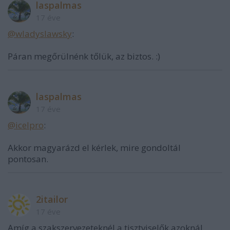
laspalmas
17 éve
@wladyslawsky
:
Páran megőrülnénk tőlük, az biztos. :)
laspalmas
17 éve
@icelpro
:
Akkor magyarázd el kérlek, mire gondoltál
pontosan.
2itailor
17 éve
Amíg a szakszervezeteknél a tisztviselők azoknál