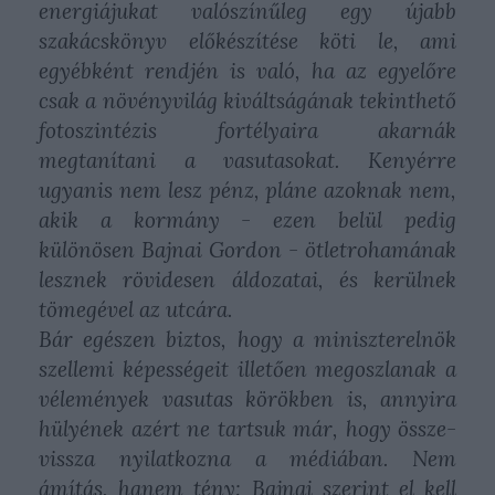
energiájukat valószínűleg egy újabb
szakácskönyv előkészítése köti le, ami
egyébként rendjén is való, ha az egyelőre
csak a növényvilág kiváltságának tekinthető
fotoszintézis fortélyaira akarnák
megtanítani a vasutasokat. Kenyérre
ugyanis nem lesz pénz, pláne azoknak nem,
akik a kormány - ezen belül pedig
különösen Bajnai Gordon - ötletrohamának
lesznek rövidesen áldozatai, és kerülnek
tömegével az utcára.
Bár egészen biztos, hogy a miniszterelnök
szellemi képességeit illetően megoszlanak a
vélemények vasutas körökben is, annyira
hülyének azért ne tartsuk már, hogy össze-
vissza nyilatkozna a médiában. Nem
ámítás, hanem tény: Bajnai szerint el kell