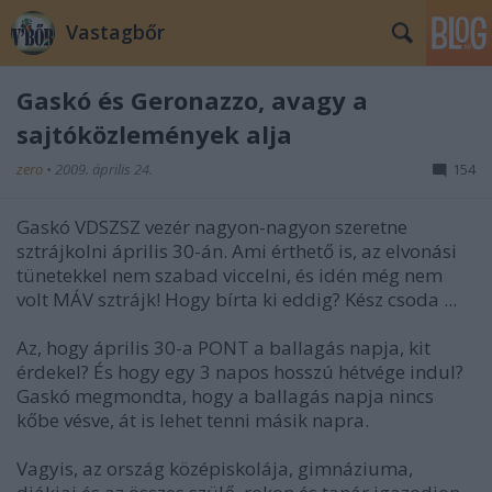
Vastagbőr
Gaskó és Geronazzo, avagy a
sajtóközlemények alja
zero
•
2009. április 24.
154
Gaskó VDSZSZ vezér nagyon-nagyon szeretne
sztrájkolni április 30-án. Ami érthető is, az elvonási
tünetekkel nem szabad viccelni, és idén még nem
volt MÁV sztrájk! Hogy bírta ki eddig? Kész csoda ...
Az, hogy április 30-a PONT a ballagás napja, kit
érdekel? És hogy egy 3 napos hosszú hétvége indul?
Gaskó megmondta, hogy a ballagás napja nincs
kőbe vésve, át is lehet tenni másik napra.
Vagyis, az ország középiskolája, gimnáziuma,