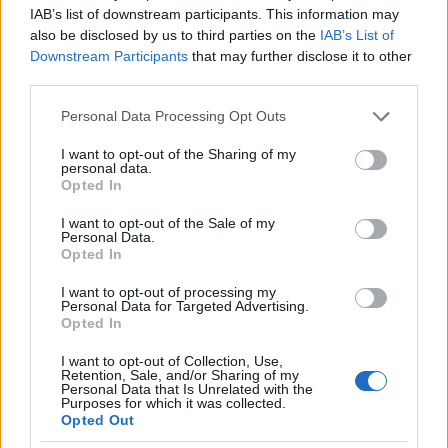
VAGY
IAB’s list of downstream participants. This information may
also be disclosed by us to third parties on the
IAB’s List of
Downstream Participants
that may further disclose it to other
third parties.
Please note that this website/app uses one or more Google
Personal Data Processing Opt Outs
services and may gather and store information including but
not limited to your visit or usage behaviour. You may click to
I want to opt-out of the Sharing of my
personal data.
grant or deny consent to Google and its third-party tags to
Opted In
use your data for below specified purposes in below Google
consent section.
I want to opt-out of the Sale of my
Personal Data.
Opted In
stulquec
17 éve
I want to opt-out of processing my
Personal Data for Targeted Advertising.
a Gerontofil meg a Gaskó is huzzanak már el innen!
Opted In
I want to opt-out of Collection, Use,
Retention, Sale, and/or Sharing of my
Personal Data that Is Unrelated with the
wladyslawsky (törölt)
Purposes for which it was collected.
17 éve
Opted Out