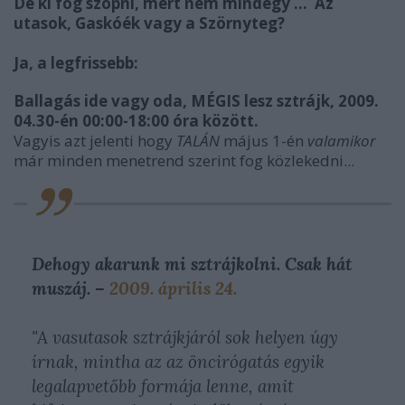
De ki fog szopni, mert nem mindegy ... Az
utasok, Gaskóék vagy a Szörnyteg?
Ja, a legfrissebb:
Ballagás ide vagy oda, MÉGIS lesz sztrájk, 2009.
04.30-én 00:00-18:00 óra között.
Vagyis azt jelenti hogy
TALÁN
május 1-én
valamikor
már minden menetrend szerint fog közlekedni...
Dehogy akarunk mi sztrájkolni. Csak hát
muszáj. –
2009. április 24.
"A vasutasok sztrájkjáról sok helyen úgy
írnak, mintha az az öncirógatás egyik
legalapvetőbb formája lenne, amit