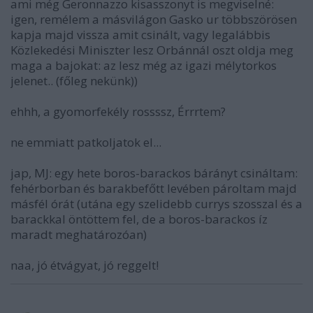
ami még Geronnazzo kisasszonyt is megviselné:
igen, remélem a másvilágon Gasko ur többszörösen
kapja majd vissza amit csinált, vagy legalábbis
Közlekedési Miniszter lesz Orbánnál oszt oldja meg
maga a bajokat: az lesz még az igazi mélytorkos
jelenet.. (főleg nekünk))
ehhh, a gyomorfekély rossssz, Érrrtem?
ne emmiatt patkoljatok el...
jap, MJ: egy hete boros-barackos bárányt csináltam:
fehérborban és barakbefőtt levében pároltam majd
másfél órát (utána egy szelidebb currys szosszal és a
barackkal öntöttem fel, de a boros-barackos íz
maradt meghatározóan)
naa, jó étvágyat, jó reggelt!