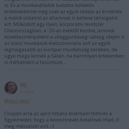
is. És a munkavállalók tudatos kollektív
érdekvédelme még csak az egyik oldala az érmének,
a másik oldalról az államnak is kellene támogatni
ezt. Működött egy ilyen, korporatív rendszer
Olaszországban, a '20-as évektől kezdve, aminek
következményeként a világgazdasági válság idején is
az olasz munkások életszínvonala volt az egyik
legmagasabb az európai munkásság körében, de
ugye maga lennék a Sátán, ha bármilyen értelemben
is méltatnám a fasizmust...
Mj
17 éve
@tesz-vesz
:
Csupán arra az apró hibára kívántam fölhívni a
figyelmedet, hogy a keresztnevét Antallnak írtad, ő
meg másvalaki volt.;-)