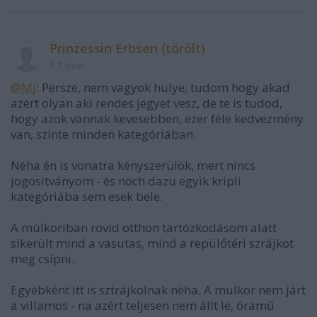
Prinzessin Erbsen (törölt)
17 éve
@Mj
: Persze, nem vagyok hülye, tudom hogy akad
azért olyan aki rendes jegyet vesz, de te is tudod,
hogy azok vannak kevesebben, ezer féle kedvezmény
van, szinte minden kategóriában.
Néha én is vonatra kényszerülök, mert nincs
jogosítványom - és noch dazu egyik kripli
kategóriába sem esek bele.
A múlkoriban rövid otthon tartózkodásom alatt
sikerült mind a vasutas, mind a repülőtéri szrájkot
meg csípni.
Egyébként itt is sztrájkolnak néha. A mulkor nem járt
a villamos - na azért teljesen nem állt le, óramű