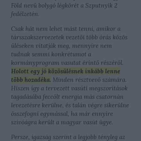
Föld nevű bolygó légkörét a Szputnyik 2
fedélzetén.
Csak hát nem lehet mást tenni, amikor a
társszakszervezetek vezetői több órás közös
üléseken vitatják meg, mennyire nem
tudnak semmi konkrétumot a
kormányprogram vasutat érintő részéről.
Holott egy jó közösülésnek inkább lenne
több hozadéka.
Minden résztvevő számára.
Hiszen így a tervezett vasúti megszorítások
tagadásába feccölt energia más csatornán
levezetésre kerülne, és talán végre sikerülne
összefogni egymással, ha már ennyire
szívóágra került a magyar vasút ügye.
Persze, igazság szerint a legjobb tényleg az