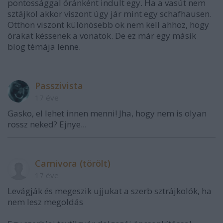
pontossággal óránként indult egy. Ha a vasút nem
sztájkol akkor viszont úgy jár mint egy schafhausen.
Otthon viszont különösebb ok nem kell ahhoz, hogy
órakat késsenek a vonatok. De ez már egy másik
blog témája lenne.
Passzivista
17 éve
Gasko, el lehet innen menni! Jha, hogy nem is olyan
rossz neked? Ejnye...
Carnivora (törölt)
17 éve
Levágják és megeszik ujjukat a szerb sztrájkolók, ha
nem lesz megoldás