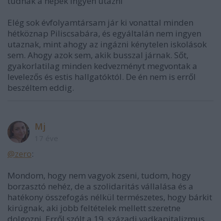
tudnak a népek ingyen utazni"
Elég sok évfolyamtársam jár ki vonattal minden
hétköznap Piliscsabára, és egyáltalán nem ingyen
utaznak, mint ahogy az ingázni kénytelen iskolások
sem. Ahogy azok sem, akik busszal járnak. Sőt,
gyakorlatilag minden kedvezményt megvontak a
levelezős és estis hallgatóktól. De én nem is erről
beszéltem eddig.
Mj
17 éve
@zero
:
Mondom, hogy nem vagyok zseni, tudom, hogy
borzasztó nehéz, de a szolidaritás vállalása és a
hatékony összefogás nélkül természetes, hogy bárkit
kirúgnak, aki jobb feltételek mellett szeretne
dolgozni. Erről szólt a 19. századi vadkapitalizmus