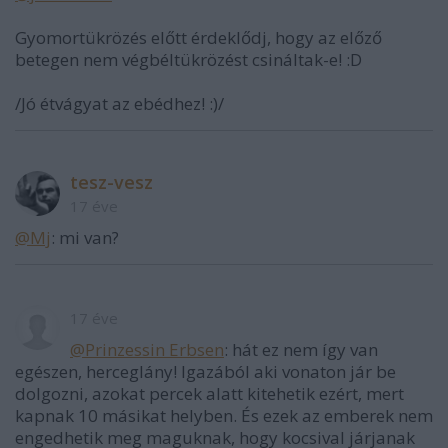
Gyomortükrözés előtt érdeklődj, hogy az előző
betegen nem végbéltükrözést csináltak-e! :D
/Jó étvágyat az ebédhez! :)/
tesz-vesz
17 éve
@Mj
: mi van?
17 éve
@Prinzessin Erbsen
: hát ez nem így van
egészen, herceglány! Igazából aki vonaton jár be
dolgozni, azokat percek alatt kitehetik ezért, mert
kapnak 10 másikat helyben. És ezek az emberek nem
engedhetik meg maguknak, hogy kocsival járjanak