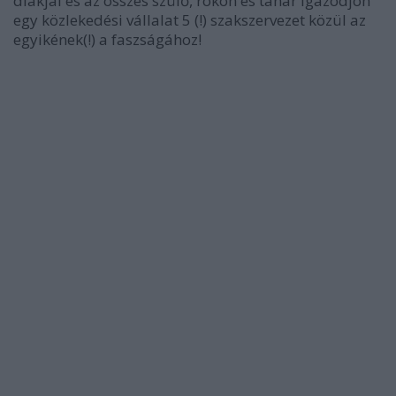
diákjai és az összes szülő, rokon és tanár igazodjon
egy közlekedési vállalat 5 (!) szakszervezet közül az
egyikének(!) a faszságához!