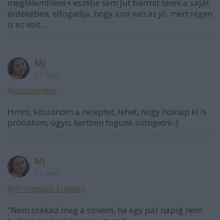
megfélemlíteni+ eszébe sem jut bármit tenni a saját
érdekében, elfogadja, hogy ami van az jó, mert régen
is ez volt...
Mj
17 éve
@jozicsenko
:
Hmm, köszönöm a receptet, lehet, hogy holnap ki is
próbálom, úgyis kertben fogunk sütögetni.:)
Mj
17 éve
@Prinzessin Erbsen
:
"Nem szakad meg a szivem, ha egy pár napig nem