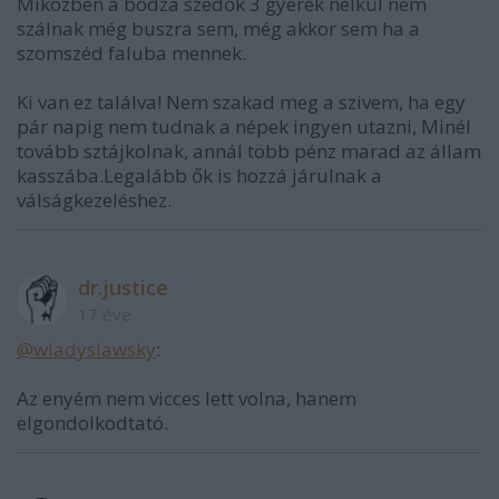
Miközben a bodza szedők 3 gyerek nélkül nem
szálnak még buszra sem, még akkor sem ha a
szomszéd faluba mennek.
Ki van ez találva! Nem szakad meg a szivem, ha egy
pár napig nem tudnak a népek ingyen utazni, Minél
tovább sztájkolnak, annál több pénz marad az állam
kasszába.Legalább ők is hozzá járulnak a
válságkezeléshez.
dr.justice
17 éve
@wladyslawsky
:
Az enyém nem vicces lett volna, hanem
elgondolkodtató.