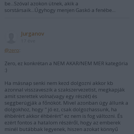
be...Szóval azokon ütnek, akik a
sorstársaik...Úgyhogy menjen Gaskó a fenébe...
Jurganov
17 éve
@zero
:
Zero, ez konkrétan a NEM AKAR/NEM MER kategória
:)
Ha másnap senki nem kezd dolgozni akkor kb
azonnal visszaveszik a szakszervezetist, megkapják
amit szerettek volna(vagy egy részét) és
seggberúgják a főnököt. Mivel azonban úgy állunk a
dolgokhoz, hogy " jó ez, csak dolgozhassunk, ha
éhbérért akkor éhbérért" ez nem is fog változni. És
ezért fontos a hatalom részéről, hogy az emberek
minél butábbak legyenek, hiszen azokat könnyű