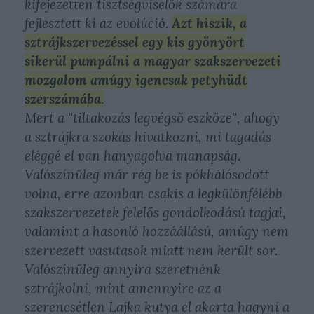
kifejezetten tisztségviselők számára
fejlesztett ki az evolúció.
Azt hiszik, a
sztrájkszervezéssel egy kis gyönyört
sikerül pumpálni a magyar szakszervezeti
mozgalom amúgy igencsak petyhüdt
szerszámába
.
Mert a "tiltakozás legvégső eszköze", ahogy
a sztrájkra szokás hivatkozni, mi tagadás
eléggé el van hanyagolva manapság.
Valószínűleg már rég be is pókhálósodott
volna, erre azonban csakis a legkülönfélébb
szakszervezetek felelős gondolkodású tagjai,
valamint a hasonló hozzáállású, amúgy nem
szervezett vasutasok miatt nem került sor.
Valószínűleg annyira szeretnénk
sztrájkolni, mint amennyire az a
szerencsétlen Lajka kutya el akarta hagyni a