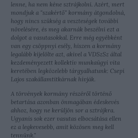
lenne, ha nem kéne sztrájkolni. Azért, mert
mondjuk a "szakértő" kormány átgondolná,
hogy nincs szükség a veszteségek további
növelésére, és meg akarnák beszélni ezt a
dolgot a vasutasokkal. Erre még egyébként
van egy csöppnyi esély, hiszen a kormány
legalább kijelölte azt, akivel a VDSzSz által
kezdeményezett kollektív munkaügyi vita
keretében legközelebb tárgyalhatunk: Csepi
Lajos szakállamtitkárnak hívják.
A törvények kormány részéről történő
betartása azonban önmagában édeskevés
ahhoz, hogy ne kerüljön sor a sztrájkra.
Ugyanis sok ezer vasutas elbocsátása ellen
ez a legkevesebb, amit közösen meg kell
tennünk."