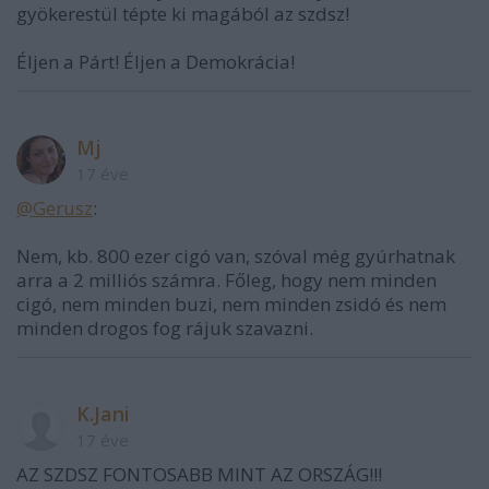
gyökerestül tépte ki magából az szdsz!
Éljen a Párt! Éljen a Demokrácia!
Mj
17 éve
@Gerusz
:
Nem, kb. 800 ezer cigó van, szóval még gyúrhatnak
arra a 2 milliós számra. Főleg, hogy nem minden
cigó, nem minden buzi, nem minden zsidó és nem
minden drogos fog rájuk szavazni.
K.Jani
17 éve
AZ SZDSZ FONTOSABB MINT AZ ORSZÁG!!!