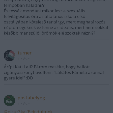
tempóban haladni??
És tessék mondani mikor lesz a szexuális
felvilágosítás óra az általános iskola első
osztályában kötelező tantárgy, mert meghatározós
néptömegeknek ez lenne az ideális, mert nem sokkal
később már szülői örömök elé szoktak nézni??
turner
17 éve
Árfpi Kati Lali? Párom mesélte, hogy hallott
cigányasszonyt üvölteni: "Lákátos Páméla azonnal
gyere ide!" :DD
postabelyeg
17 éve
@picur3ka (Beindultunk
: