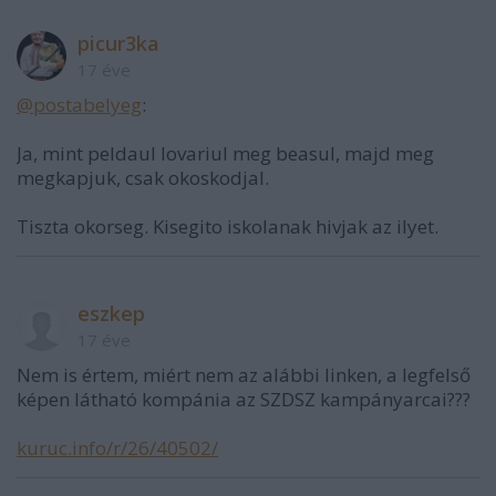
picur3ka
17 éve
@postabelyeg
:
Ja, mint peldaul lovariul meg beasul, majd meg
megkapjuk, csak okoskodjal.
Tiszta okorseg. Kisegito iskolanak hivjak az ilyet.
eszkep
17 éve
Nem is értem, miért nem az alábbi linken, a legfelső
képen látható kompánia az SZDSZ kampányarcai???
kuruc.info/r/26/40502/