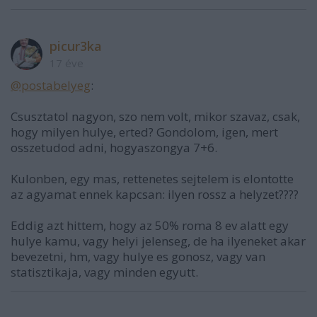
picur3ka
17 éve
@postabelyeg
:
Csusztatol nagyon, szo nem volt, mikor szavaz, csak,
hogy milyen hulye, erted? Gondolom, igen, mert
osszetudod adni, hogyaszongya 7+6.
Kulonben, egy mas, rettenetes sejtelem is elontotte
az agyamat ennek kapcsan: ilyen rossz a helyzet????
Eddig azt hittem, hogy az 50% roma 8 ev alatt egy
hulye kamu, vagy helyi jelenseg, de ha ilyeneket akar
bevezetni, hm, vagy hulye es gonosz, vagy van
statisztikaja, vagy minden egyutt.