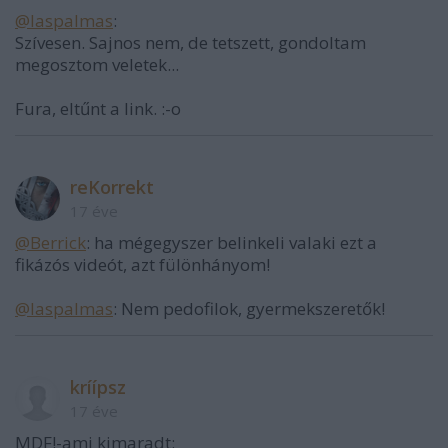
@laspalmas
:
Szívesen. Sajnos nem, de tetszett, gondoltam
megosztom veletek...
Fura, eltűnt a link. :-o
reKorrekt
17 éve
@Berrick
: ha mégegyszer belinkeli valaki ezt a
fikázós videót, azt fülönhányom!
@laspalmas
: Nem pedofilok, gyermekszeretők!
kríípsz
17 éve
MDF!-ami kimaradt: