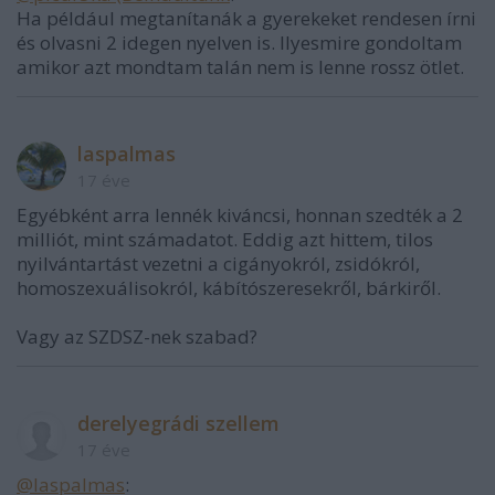
Ha például megtanítanák a gyerekeket rendesen írni
és olvasni 2 idegen nyelven is. Ilyesmire gondoltam
amikor azt mondtam talán nem is lenne rossz ötlet.
laspalmas
17 éve
Egyébként arra lennék kiváncsi, honnan szedték a 2
milliót, mint számadatot. Eddig azt hittem, tilos
nyilvántartást vezetni a cigányokról, zsidókról,
homoszexuálisokról, kábítószeresekről, bárkiről.
Vagy az SZDSZ-nek szabad?
derelyegrádi szellem
17 éve
@laspalmas
: