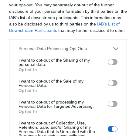
your opt-out. You may separately opt-out of the further
disclosure of your personal information by third parties on the
IAB’s list of downstream participants. This information may
also be disclosed by us to third parties on the
IAB’s List of
Downstream Participants
that may further disclose it to other
third parties.
Please note that this website/app uses one or more Google
Personal Data Processing Opt Outs
services and may gather and store information including but
VAGY
not limited to your visit or usage behaviour. You may click to
I want to opt-out of the Sharing of my
personal data.
grant or deny consent to Google and its third-party tags to
Opted In
use your data for below specified purposes in below Google
consent section.
I want to opt-out of the Sale of my
Personal Data.
Opted In
I want to opt-out of processing my
Personal Data for Targeted Advertising.
Opted In
I want to opt-out of Collection, Use,
Retention, Sale, and/or Sharing of my
Personal Data that Is Unrelated with the
Senkiházy/ישראל/
Purposes for which it was collected.