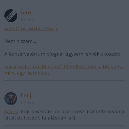
zero
17 éve
@360°-os fordulat/fmj/
:
Nem hiszem...
A Konzervatórium blognál úgysem lennék okosabb:
konzervatorium.blog.hu/2009/05/20/okosabb_vagy_
mint_egy_hatodikos
f.m.j.
17 éve
@zero
: már olvastam, de azért köszi (szerettem volna
kicsit dühösebb tálalásban is:))