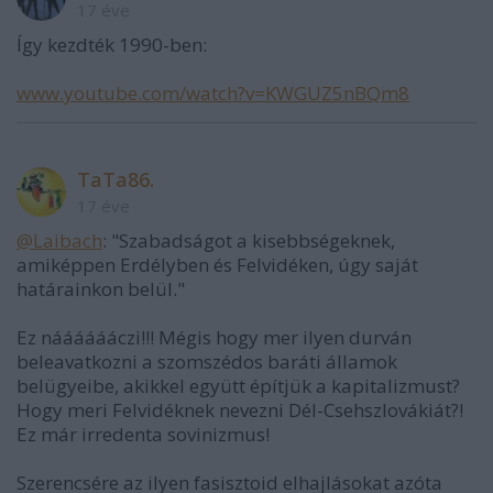
17 éve
Így kezdték 1990-ben:
www.youtube.com/watch?v=KWGUZ5nBQm8
TaTa86.
17 éve
@Laibach
: "Szabadságot a kisebbségeknek,
amiképpen Erdélyben és Felvidéken, úgy saját
határainkon belül."
Ez nááááááczi!!! Mégis hogy mer ilyen durván
beleavatkozni a szomszédos baráti államok
belügyeibe, akikkel együtt építjük a kapitalizmust?
Hogy meri Felvidéknek nevezni Dél-Csehszlovákiát?!
Ez már irredenta sovinizmus!
Szerencsére az ilyen fasisztoid elhajlásokat azóta