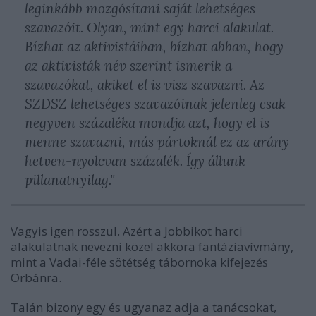
leginkább mozgósítani saját lehetséges
szavazóit. Olyan, mint egy harci alakulat.
Bízhat az aktivistáiban, bízhat abban, hogy
az aktivisták név szerint ismerik a
szavazókat, akiket el is visz szavazni. Az
SZDSZ lehetséges szavazóinak jelenleg csak
negyven százaléka mondja azt, hogy el is
menne szavazni, más pártoknál ez az arány
hetven-nyolcvan százalék. Így állunk
pillanatnyilag."
Vagyis igen rosszul. Azért a Jobbikot harci
alakulatnak nevezni közel akkora fantáziavívmány,
mint a Vadai-féle sötétség tábornoka kifejezés
Orbánra.
Talán bizony egy és ugyanaz adja a tanácsokat,