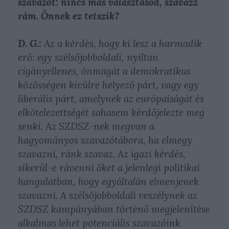
szavazót: nincs más választásod, szavazz
rám.
Önnek ez tetszik?
D. G.:
Az a kérdés, hogy ki lesz a harmadik
erő: egy szélsőjobboldali, nyíltan
cigányellenes, önmagát a demokratikus
közösségen kívülre helyező párt, vagy egy
liberális párt, amelynek az európaiságát és
elkötelezettségét sohasem kérdőjelezte meg
senki. Az SZDSZ-nek megvan a
hagyományos szavazótábora, ha elmegy
szavazni, ránk szavaz. Az igazi kérdés,
sikerül-e rávenni őket a jelenlegi politikai
hangulatban, hogy egyáltalán elmenjenek
szavazni. A szélsőjobboldali veszélynek az
SZDSZ kampányában történő megjelenítése
alkalmas lehet potenciális szavazóink