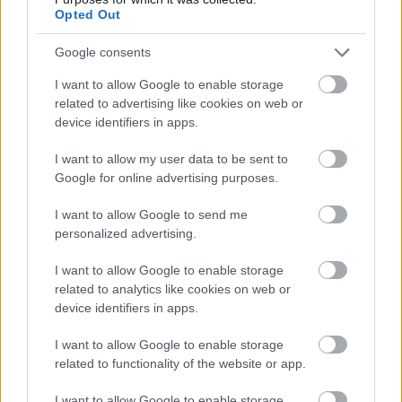
Opted Out
17 éve
@360°-os fordulat/fmj/
: Ezt miért tartottad
Google consents
fontosnak megjegyezni?
I want to allow Google to enable storage
related to advertising like cookies on web or
device identifiers in apps.
misikeh[jogsértő módon félelmet keltve
fotózott] (
I want to allow my user data to be sent to
17 éve
Google for online advertising purposes.
@denever
:
I want to allow Google to send me
b+, sote2n feküdt néhány hete a terherspatológián a
personalized advertising.
párom. Szobatársa rafai (vagy raffai) dzsenifer (17
éves első purdét várja), az apuka 19 éves kolompár
I want to allow Google to enable storage
armandó, a szöletendő purdé meg fernandó lesz.
related to analytics like cookies on web or
Tényleg eléggé outdated, igazad van :D
device identifiers in apps.
I want to allow Google to enable storage
related to functionality of the website or app.
Gerusz
17 éve
I want to allow Google to enable storage