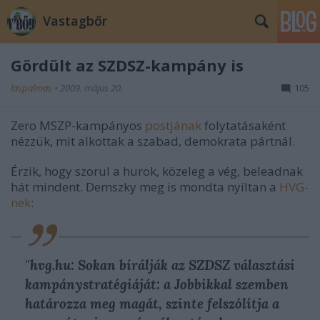
Vastagbőr
Gördült az SZDSZ-kampány is
laspalmas
•
2009. május 20.
105
Zero MSZP-kampányos
postjának
folytatásaként
nézzük, mit alkottak a szabad, demokrata pártnál.
Érzik, hogy szorul a hurok, közeleg a vég, beleadnak
hát mindent. Demszky meg is mondta nyíltan a
HVG-
nek
:
"
hvg.hu: Sokan bírálják az SZDSZ választási
kampánystratégiáját: a Jobbikkal szemben
határozza meg magát, szinte felszólítja a