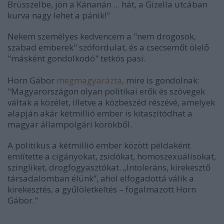
Brüsszelbe, jön a Kánanán ... hát, a Gizella utcában
kurva nagy lehet a pánik!"
Nekem személyes kedvencem a "nem drogosok,
szabad emberek" szófordulat, és a csecsemőt ölelő
"másként gondolkodó" tetkós pasi.
Horn Gábor
megmagyarázta
, mire is gondolnak:
"Magyarországon olyan politikai erők és szövegek
váltak a közélet, illetve a közbeszéd részévé, amelyek
alapján akár kétmillió ember is kitaszítódhat a
magyar állampolgári körökből.
A politikus a kétmillió ember között példaként
említette a cigányokat, zsidókat, homoszexuálisokat,
szingliket, drogfogyasztókat. „Intoleráns, kirekesztő
társadalomban élünk”, ahol elfogadottá válik a
kirekesztés, a gyűlöletkeltés – fogalmazott Horn
Gábor."