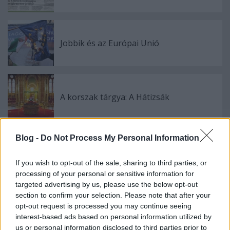
Jobbik és az Európai Unió
A korszak tárgya: A Hátizsák
Blog -
Do Not Process My Personal Information
Papcsák, a Vörös Félholt
If you wish to opt-out of the sale, sharing to third parties, or
processing of your personal or sensitive information for
targeted advertising by us, please use the below opt-out
section to confirm your selection. Please note that after your
opt-out request is processed you may continue seeing
Szólj hozzá!
interest-based ads based on personal information utilized by
A hozzászóláshoz be kell lépned!
us or personal information disclosed to third parties prior to