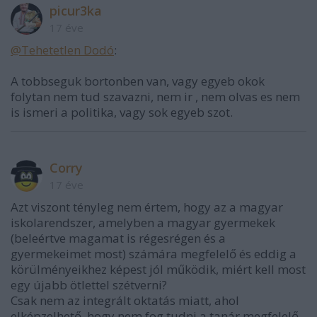
picur3ka
17 éve
@Tehetetlen Dodó
:
A tobbseguk bortonben van, vagy egyeb okok
folytan nem tud szavazni, nem ir , nem olvas es nem
is ismeri a politika, vagy sok egyeb szot.
Corry
17 éve
Azt viszont tényleg nem értem, hogy az a magyar
iskolarendszer, amelyben a magyar gyermekek
(beleértve magamat is régesrégen és a
gyermekeimet most) számára megfelelő és eddig a
körülményeikhez képest jól működik, miért kell most
egy újabb ötlettel szétverni?
Csak nem az integrált oktatás miatt, ahol
elképzelhető, hogy nem fog tudni a tanár megfelelő