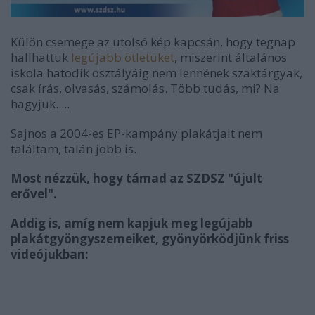
Külön csemege az utolsó kép kapcsán, hogy tegnap
hallhattuk
legújabb ötletüket
, miszerint általános
iskola hatodik osztályáig nem lennének szaktárgyak,
csak írás, olvasás, számolás. Több tudás, mi? Na
hagyjuk.....
Sajnos a 2004-es EP-kampány plakátjait nem
találtam, talán jobb is.
Most nézzük, hogy támad az SZDSZ "újult
erővel".
Addig is, amíg nem kapjuk meg legújabb
plakátgyöngyszemeiket, gyönyörködjünk friss
videójukban: