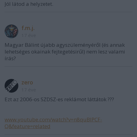
Jól látod a helyzetet.
f.m.j.
17 éve
Magyar Bálint újabb agyszüleményéről (és annak
lehetséges okainak fejtegetésirűl) nem lesz valami
írás?
zero
17 éve
Ezt az 2006-os SZDSZ-es reklámot láttátok ???
www.youtube.com/watch?v=n8quBIPCF-
Q&feature=related