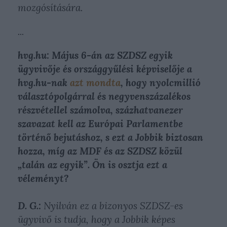
mozgósítására.
...
hvg.hu: Május 6-án az SZDSZ egyik
ügyvivője és országgyűlési képviselője a
hvg.hu-nak
azt mondta
, hogy nyolcmillió
választópolgárral és negyvenszázalékos
részvétellel számolva, százhatvanezer
szavazat kell az Európai Parlamentbe
történő bejutáshoz, s ezt a Jobbik biztosan
hozza, míg az MDF és az SZDSZ közül
„talán az egyik”. Ön is osztja ezt a
véleményt?
D. G.:
Nyilván ez a bizonyos SZDSZ-es
ügyvivő is tudja, hogy a Jobbik képes