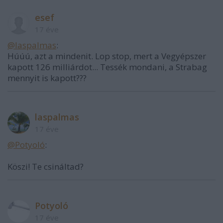
esef
17 éve
@laspalmas
:
Húúú, azt a mindenit. Lop stop, mert a Vegyépszer
kapott 126 milliárdot... Tessék mondani, a Strabag
mennyit is kapott???
laspalmas
17 éve
@Potyoló
:
Köszi! Te csináltad?
Potyoló
17 éve