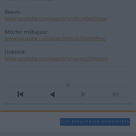
Beavis:
www.youtube.com/watch?v=AJUvl0qOUyw
Miszter műbajusz:
www.youtube.com/watch?v=UUR4tJVJBmc
Unblock:
www.youtube.com/watch?v=vymyU0Asqzo
SÜTI BEÁLLÍTÁSOK MÓDOSÍTÁSA