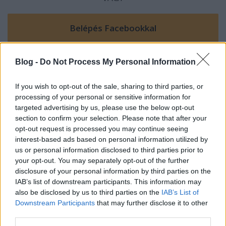
Blog -
Do Not Process My Personal Information
If you wish to opt-out of the sale, sharing to third parties, or
processing of your personal or sensitive information for
targeted advertising by us, please use the below opt-out
section to confirm your selection. Please note that after your
Seduxen (már NEM dr.)
opt-out request is processed you may continue seeing
17 éve
interest-based ads based on personal information utilized by
@Félkupica_Fehér_Főnök
: kövezz meg, de
us or personal information disclosed to third parties prior to
hajdúpetyával azért szívesen lennék "lyuktestvér"...
your opt-out. You may separately opt-out of the further
disclosure of your personal information by third parties on the
bocsánat a hölgyektől a tapintatlanságomért, és a
IAB’s list of downstream participants. This information may
nők eme "tárgyiasításáért"... offkorsz...
also be disclosed by us to third parties on the
IAB’s List of
Downstream Participants
that may further disclose it to other
third parties.