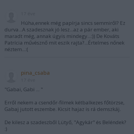
17 éve
Húha,ennek még papírja sincs semmiről? Ez
durva...A szadesznak jó lesz...az a pár ember, aki
maradt még, annak úgyis mindegy...:)) De Kováts
Patrícia művésznő mit eszik rajta?...Értelmes nőnek
néztem...:(
pina_csaba
17 éve
"Gabai, Gabi ... "
Erről nekem a csendőr-filmek kétbalkezes főtörzse,
Gabaj jutott eszembe. Kicsit hajaz is rá demszkáj.
De kilesz a szadeszből Lütyő, "Agykár" és Beléndek?
:)