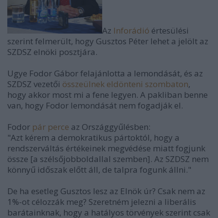
Az
Inforádió
értesülési
szerint felmerült, hogy Gusztos Péter lehet a jelölt az
SZDSZ elnöki posztjára.
Ugye Fodor Gábor felajánlotta a lemondását, és az
SZDSZ vezetői
összeülnek eldönteni szombaton
,
hogy akkor most mi a fene legyen. A pakliban benne
van, hogy Fodor lemondását nem fogadják el.
Fodor
pár perce
az Országgyűlésben:
"Azt kérem a demokratikus pártoktól, hogy a
rendszerváltás értékeinek megvédése miatt fogjunk
össze [a szélsőjobboldallal szemben]. Az SZDSZ nem
könnyű időszak előtt áll, de talpra fogunk állni."
De ha esetleg Gusztos lesz az Elnök úr? Csak nem az
1%-ot célozzák meg? Szeretném jelezni a liberális
barátainknak, hogy a hatályos törvények szerint csak