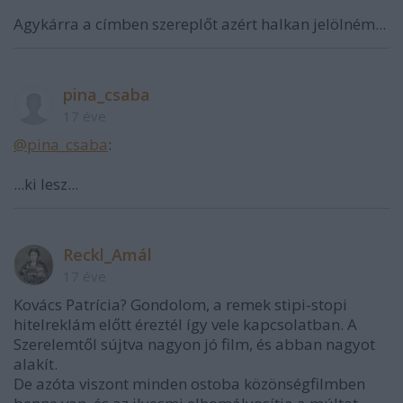
Agykárra a címben szereplőt azért halkan jelölném...
pina_csaba
17 éve
@pina_csaba
:
...ki lesz...
Reckl_Amál
17 éve
Kovács Patrícia? Gondolom, a remek stipi-stopi
hitelreklám előtt éreztél így vele kapcsolatban. A
Szerelemtől sújtva nagyon jó film, és abban nagyot
alakít.
De azóta viszont minden ostoba közönségfilmben