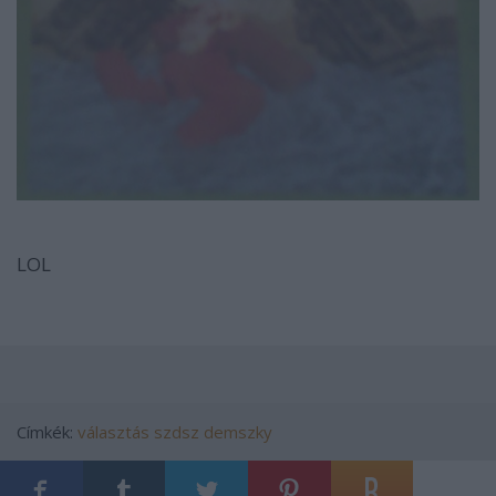
LOL
Címkék:
választás
szdsz
demszky