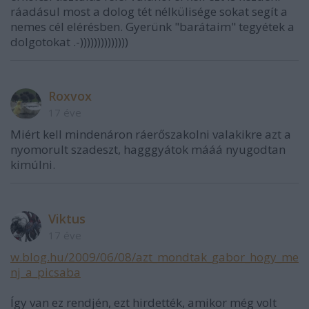
ráadásul most a dolog tét nélkülisége sokat segít a
nemes cél elérésben. Gyerünk "barátaim" tegyétek a
dolgotokat .-))))))))))))))
Roxvox
17 éve
Miért kell mindenáron ráerőszakolni valakikre azt a
nyomorult szadeszt, hagggyátok mááá nyugodtan
kimúlni.
Viktus
17 éve
w.blog.hu/2009/06/08/azt_mondtak_gabor_hogy_me
nj_a_picsaba
Így van ez rendjén, ezt hirdették, amikor még volt