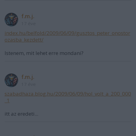
f.m.j.
17 éve
index.hu/belfold/2009/06/09/gusztos_peter_onostor
ozasba_kezdett/
Istenem, mit lehet erre mondani?
f.m.j.
17 éve
szabadhaza.blog.hu/2009/06/09/hol_volt_a_200_000
_1
itt az eredeti...