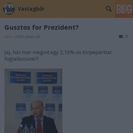
Vastagbőr
Gusztos for Prezident?
zero
•
2009. június 08.
75
Jaj, hát már megint egy 2,16%-os törpepárttal
foglalkozunk?!