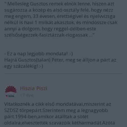
" Mellesleg Gusztos remek elnök lenne, hiszen azt
sugározza a közép és alsó osztály felé, hogy nézz
meg engem, 33 évesen, érettségivel és nyelvvizsga
nélkül is havi 1 milkát akasztok, és mindössze csak
annyi a dolgom, hogy reggel-délben-este
szélsőségezzek-fasiztázzak-riogassak ..."
- Ez a nap legjobb mondata! :-)
Hajrá Gusztos(talan) Péter, meg se álljon a párt az
egy százalékig! :-)
Hiszia Piszi
17 éve
Vitatkoznék a cikk első mondatával,miszerint az
SZDSZ törpepárt.Szerintem meg a legnagyobb
párt.1994-ben,amikor átálltak a sötét
oldalra,elvesztették szavazóik kétharmadát.Azóta