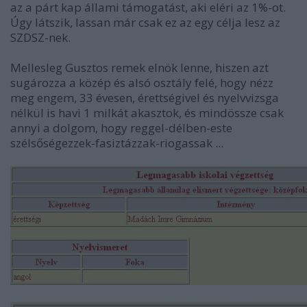
az a párt kap állami támogatást, aki eléri az 1%-ot.
Úgy látszik, lassan már csak ez az egy célja lesz az
SZDSZ-nek.
Mellesleg Gusztos remek elnök lenne, hiszen azt
sugározza a közép és alsó osztály felé, hogy nézz
meg engem, 33 évesen, érettségivel és nyelvvizsga
nélkül is havi 1 milkát akasztok, és mindössze csak
annyi a dolgom, hogy reggel-délben-este
szélsőségezzek-fasiztázzak-riogassak ...