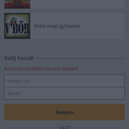
Átütő erejű győzelem
Szólj hozzá!
A hozzászóláshoz be kell lépned!
VAGY