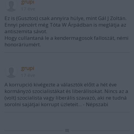
grupi
17 éve
Ez is (Gusztos) csak annyira hülye, mint Gál J Zoltán.
Ennyi pénzért még Tóta W Árpádban is meglátja az
antiszemita sávot.
Hogy cullantaná le a kendermagosok falloszát, némi
honoráriumért.
grupi
17 éve
A korrupció kivégezte a választók előtt a hét éve
kormányzó szocialistákat és liberálisokat. Nincs az a
(volt) szocialista vagy liberális szavazó, aki ne tudná
sorolni sajátjai korrupt üzleteit... - Népszabi