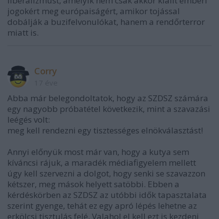
liberalizmust, amelyik nem csak akkor kiállt emberi
jogokért meg európaiságért, amikor tojással
dobálják a buzifelvonulókat, hanem a rendőrterror
miatt is.
Corry
17 éve
Abba már belegondoltatok, hogy az SZDSZ számára
egy nagyobb próbatétel következik, mint a szavazási
leégés volt:
meg kell rendezni egy tisztességes elnökválasztást!
Annyi előnyük most már van, hogy a kutya sem
kíváncsi rájuk, a maradék médiafigyelem mellett
úgy kell szervezni a dolgot, hogy senki se szavazzon
kétszer, meg mások helyett satöbbi. Ebben a
kérdéskörben az SZDSZ az utóbbi idők tapasztalata
szerint gyenge, tehát ez egy apró lépés lehetne az
erkölcsi tisztulás felé. Valahol el kell ezt is kezdeni