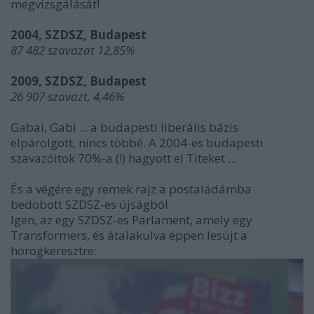
megvizsgálását!
2004, SZDSZ, Budapest
87 482 szavazat 12,85%
2009, SZDSZ, Budapest
26 907 szavazt, 4,46%
Gabai, Gabi ... a budapesti liberális bázis
elpárolgott, nincs többé. A 2004-es budapesti
szavazóitok 70%-a (!) hagyott el Titeket ...
És a végére egy remek rajz a postaládámba
bedobott SZDSZ-es újságból.
Igen, az egy SZDSZ-es Parlament, amely egy
Transformers, és átalakulva éppen lesújt a
horogkeresztre: