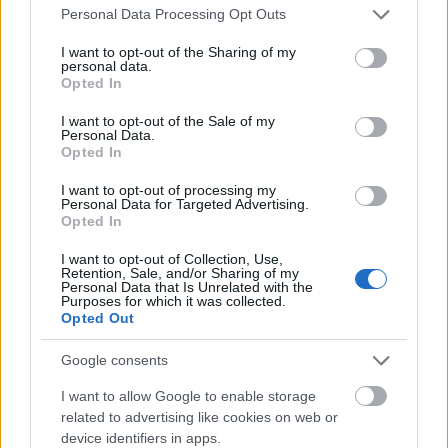
derelyegrádi szellem
Please note that this website/app uses one or more Google
Personal Data Processing Opt Outs
services and may gather and store information including but
17 éve
not limited to your visit or usage behaviour. You may click to
I want to opt-out of the Sharing of my
@Félkupica_Fehér_Főnök
:
personal data.
grant or deny consent to Google and its third-party tags to
Opted In
use your data for below specified purposes in below Google
Számomra meglepetés, hogy Smuck Andor
consent section.
I want to opt-out of the Sale of my
megnősült, mert én azt hittem ő - ebből a
Personal Data.
Opted In
szempontból - eszdéeszes.
I want to opt-out of processing my
De az a felsőruházati termék, ami rajta figyel OMG!
Personal Data for Targeted Advertising.
Opted In
I want to opt-out of Collection, Use,
Retention, Sale, and/or Sharing of my
derelyegrádi szellem
Personal Data that Is Unrelated with the
Purposes for which it was collected.
17 éve
Opted Out
@Seduxen
:
Google consents
Te is szeretnél egy pontosan ugyanolyan
I want to allow Google to enable storage
ánuszrózsát, mitn neki van? :-)
related to advertising like cookies on web or
device identifiers in apps.