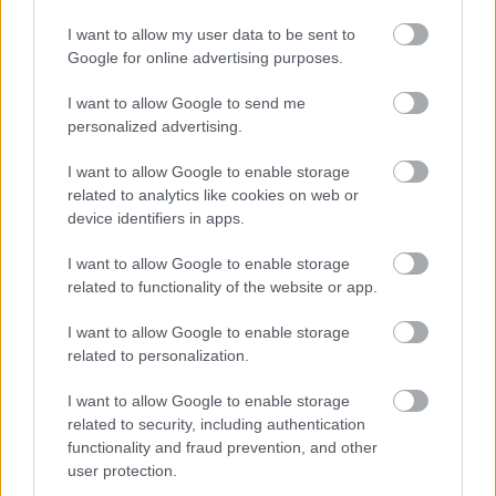
I want to allow my user data to be sent to
Félkupica_Fehér_Főnök
Google for online advertising purposes.
17 éve
I want to allow Google to send me
@derelyegrádi szellem
: Igazából a hölgyet és
personalized advertising.
Smuckot elnézve (ezzennel is kívánok nekik sok
boldogságot), nekem némi kétségem támadt azzal
I want to allow Google to enable storage
kapcsolatban, hogy ez egy "szerelem-házasság".
related to analytics like cookies on web or
device identifiers in apps.
( Azt most előre megírom, hogy igen, irigy vagyok és
csak ezért írkálok ilyeneket xD )
I want to allow Google to enable storage
related to functionality of the website or app.
I want to allow Google to enable storage
@Seduxen
: nekem elég lenne egy társkártya a
related to personalization.
bankszámlájához. xD Abból veszek két sarka katát is,
ha épp az kell :-P
I want to allow Google to enable storage
related to security, including authentication
functionality and fraud prevention, and other
user protection.
tesz-vesz