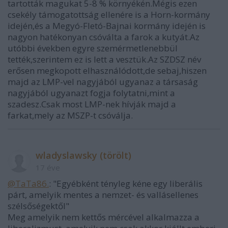
tartották magukat 5-8 % környékén.Mégis ezen
csekély támogatottság ellenére is a Horn-kormány
idején,és a Megyó-Fletó-Bajnai kormány idején is
nagyon hatékonyan csóválta a farok a kutyát.Az
utóbbi években egyre szemérmetlenebbül
tették,szerintem ez is lett a vesztük.Az SZDSZ név
erősen megkopott elhasználódott,de sebaj,hiszen
majd az LMP-vel nagyjából ugyanaz a társaság
nagyjából ugyanazt fogja folytatni,mint a
szadesz.Csak most LMP-nek hívják majd a
farkat,mely az MSZP-t csóválja.
wladyslawsky (törölt)
17 éve
@TaTa86.
: "Egyébként tényleg kéne egy liberális
párt, amelyik mentes a nemzet- és vallásellenes
szélsőségektől"
Meg amelyik nem kettős mércével alkalmazza a