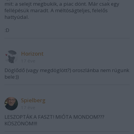
mit: a selejt megbukik, a piac dönt. Már csak egy
fellépésük maradt. A méltóságteljes, felelős
hattyúdal.
:D
Horizont
17 éve
Döglődő (vagy megdöglött?) oroszlánba nem rúgunk
bele:))
Spielberg
17 éve
LESZOPTÁK A FASZT! MIÓTA MONDOM???
KÖSZÖNÖM!!!