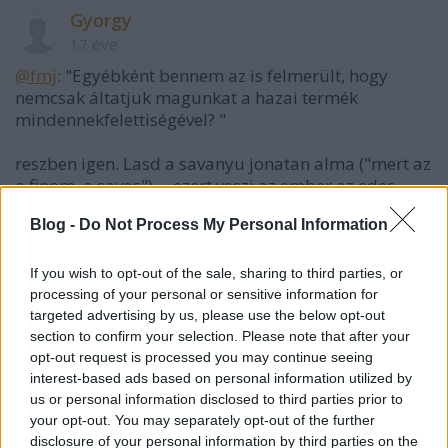
Gyorgy
17 éve
@fmj
: "Egyébként bennem az is felmerült, hogy
nemcsak áltatjuk magunkat a hazai termék
mindennekfelettiségével? "
reszben igen. Lasd a savanyu jonatan alma ("mert az
a finom, a savas") -- ezert veszi az ember az edes
tirolit.
Blog -
Do Not Process My Personal Information
szetfolyo, puha saszla szolo ("mert az a finom edes,
igaz, szallitani nem lehet") -- ezert veszik a nagy
szemu olasz szolot.
If you wish to opt-out of the sale, sharing to third parties, or
processing of your personal or sensitive information for
persze vannak jo peldak, szerintem peldaul a
targeted advertising by us, please use the below opt-out
section to confirm your selection. Please note that after your
husipar egesz jo. Komolyan, meg az olcso cuccok is
opt-out request is processed you may continue seeing
ehetoek, amugy pedig a kolbaszok, szalamik es
interest-based ads based on personal information utilized by
kozepkategorias vagy jobb sonkak siman megutik a
us or personal information disclosed to third parties prior to
"nyugati" mercet.
your opt-out. You may separately opt-out of the further
disclosure of your personal information by third parties on the