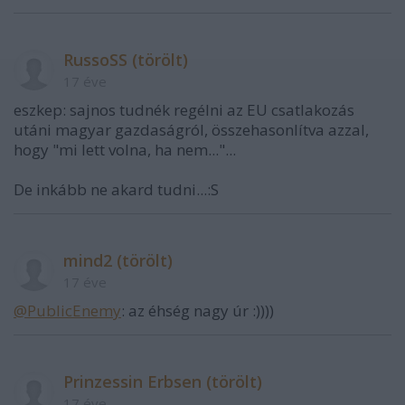
RussoSS (törölt)
17 éve
eszkep: sajnos tudnék regélni az EU csatlakozás
utáni magyar gazdaságról, összehasonlítva azzal,
hogy "mi lett volna, ha nem..."...
De inkább ne akard tudni...:S
mind2 (törölt)
17 éve
@PublicEnemy
: az éhség nagy úr :))))
Prinzessin Erbsen (törölt)
17 éve