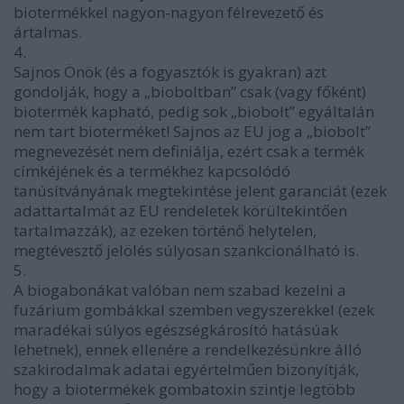
biotermékkel nagyon-nagyon félrevezető és
ártalmas.
4.
Sajnos Önök (és a fogyasztók is gyakran) azt
gondolják, hogy a „bioboltban” csak (vagy főként)
biotermék kapható, pedig sok „biobolt” egyáltalán
nem tart bioterméket! Sajnos az EU jog a „biobolt”
megnevezését nem definiálja, ezért csak a termék
címkéjének és a termékhez kapcsolódó
tanúsítványának megtekintése jelent garanciát (ezek
adattartalmát az EU rendeletek körültekintően
tartalmazzák), az ezeken történő helytelen,
megtévesztő jelölés súlyosan szankcionálható is.
5.
A biogabonákat valóban nem szabad kezelni a
fuzárium gombákkal szemben vegyszerekkel (ezek
maradékai súlyos egészségkárosító hatásúak
lehetnek), ennek ellenére a rendelkezésünkre álló
szakirodalmak adatai egyértelműen bizonyítják,
hogy a biotermékek gombatoxin szintje legtöbb