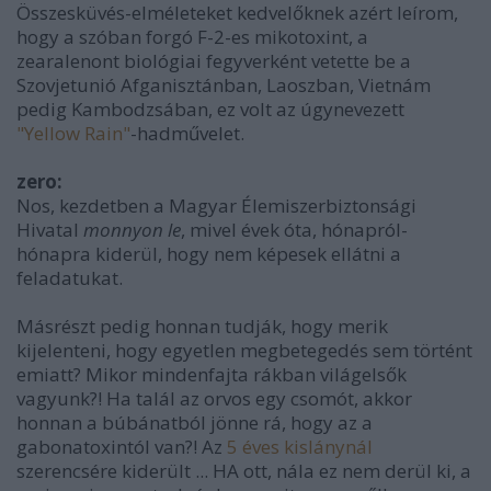
Összesküvés-elméleteket kedvelőknek azért leírom,
hogy a szóban forgó F-2-es mikotoxint, a
zearalenont biológiai fegyverként vetette be a
Szovjetunió Afganisztánban, Laoszban, Vietnám
pedig Kambodzsában, ez volt az úgynevezett
"Yellow Rain"
-hadművelet.
zero:
Nos, kezdetben a Magyar Élemiszerbiztonsági
Hivatal
monnyon le
, mivel évek óta, hónapról-
hónapra kiderül, hogy nem képesek ellátni a
feladatukat.
Másrészt pedig honnan tudják, hogy merik
kijelenteni, hogy egyetlen megbetegedés sem történt
emiatt? Mikor mindenfajta rákban világelsők
vagyunk?! Ha talál az orvos egy csomót, akkor
honnan a búbánatból jönne rá, hogy az a
gabonatoxintól van?! Az
5 éves kislánynál
szerencsére kiderült ... HA ott, nála ez nem derül ki, a