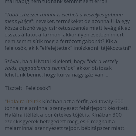
mai napig nem tudnánk semmit sem erről!
"
Több százezer tonnát is elérheti a veszélyes gabona
mennyisége
": neveket, termékeket de azonnal! Ha egy
kósza disznó vagy csirketüsszentés miatt levágják az
összes állatot a farmon, akkor ilyen esetben miért
nem semmisítik meg a fertőzött gabonát? Kik a
felelősök, akik "elfelejtettek" intézkedni, tájékoztatni?
Szóval, ha a Hivatal kijelenti, hogy "
bár a veszély
valós, aggodalomra semmi ok
" akkor biztosak
lehetünk benne, hogy kurva nagy gáz van ...
Tisztelt "Felelősök"!
"
Halálra ítélték
Kínában azt a férfit, aki tavaly 600
tonna melaminnal szennyezett fehérjeport készített.
Halálra ítélték a por értékesítőjét is. Kínában 300
ezer kisgyerek betegedett meg, és 6 meghalt a
melaminnal szennyezett tejpor, bébitápszer miatt."