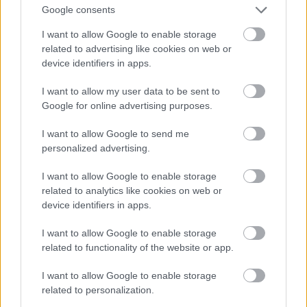
f.m.j.
Google consents
17 éve
I want to allow Google to enable storage
@Gyorgy
:
related to advertising like cookies on web or
device identifiers in apps.
melléhúztál, :) mert nekem a jonatán alma a
kedvencem,-az igaz, hogy a fog vásik tőle, de az
I want to allow my user data to be sent to
aromája felülmúlhatatlan..., meg sütni is csak az a
Google for online advertising purposes.
finom, a vastaghéjú vízízű idared pedig tőlem
elrohadhat, és édes tirolit sem veszek
I want to allow Google to send me
és a dél-afrikai szőlő dettó
personalized advertising.
I want to allow Google to enable storage
mézet meg csakis méhésztől
related to analytics like cookies on web or
device identifiers in apps.
DexterMorgan78/Séfbácsi
I want to allow Google to enable storage
related to functionality of the website or app.
17 éve
@tesz-vesz
:
I want to allow Google to enable storage
Jaj kedvenc mondásom mikor mondják, hogy mert ki
related to personalization.
fognak vonulni a multik:) Ekkora baromságot, persze