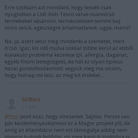
Erre szoktam azt mondani, hogy tessék csak
nyugodtan a Lidl-Aldi-Tesco value-osanolcsó
termékeket vásárolni, természetesen semmi baj
nincs velük, egészségre ártalmatlanok; ugye, mami?
Na, ja, azért veszi meg mindenki a szemetet, mert
ó'csó. Igaz, kis idő múlva sokkal többe kerül az ebből
kialakuló probléma kezelése (pl. allergia, daganat,
egyéb finom betegségek), de hát ez olyan tipikus
hazai gondolkodásmód: vegyük meg ma olcsón,
hogy holnap mi lesz, az meg kit érdekel...
SirBors
17 éve
@fmj
: pont ezaz, hogy nincsenek. Sajnos. Persze van
pár kezdeményezés(most ez a Magor projekt pl), de
amíg az állambácsi nem ezt támogatja addig nem
nagyon tudnak fejlődni, mi meg kapjuk továbbra is