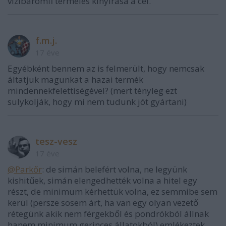
vizibaromfi termeles kinyirasa a cel.
f.m.j.
17 éve
Egyébként bennem az is felmerült, hogy nemcsak
áltatjuk magunkat a hazai termék
mindennekfelettiségével? (mert tényleg ezt
sulykolják, hogy mi nem tudunk jót gyártani)
tesz-vesz
17 éve
@Parkőr
: de simán belefért volna, ne legyünk
kishitűek, simán elengedhették volna a hitel egy
részt, de minimum kérhettük volna, ez semmibe sem
kerül (persze sosem árt, ha van egy olyan vezető
rétegünk akik nem férgekből és pondrókból állnak
hanem minimum gerinces állatokból) emlékeztek