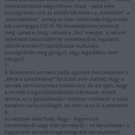
élelmiszerbiztonsági előnyei miatt – pont ezen
országokban volt az elmúlt két évben a „bioboom”, a
„biorobbanás”, amely az éves biotermék-fogyasztás
két számjegyű (10-35 %) növekedésben testesült
meg. Lehet-e, hogy nálunk a „bio” mérgez, a nálunk
fejlettebb laborháttérrel rendelkező és legalább
velünk azonos (?) táplálkozási kultúrájú
országokban meg gyógyít, vagy legalábbis nem
mérgez?
7.
A Biokontroll azt nem tudja igazolni (ha cikkükben a
„kérje a tanúsítványt” fordulat erre utalna), hogy a
termék nem tartalmaz mikotoxint, de azt igen, hogy
a termék biogazdálkodásból származik. Amint
leírtuk, ez a gazdálkodási rendszer csökkenti a toxin
tartalom valószínűségét, de nem zárja ki a jelenlétét.
8.
Az valóban elvárható, hogy – legyen szó
biotermékről vagy más termékről – ne kerülhessen a
fogyasztók asztalára egészségüket veszélyeztető