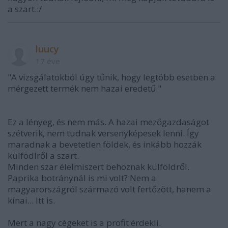
a szart.:/
luucy
17 éve
"A vizsgálatokból úgy tűnik, hogy legtöbb esetben a
mérgezett termék nem hazai eredetű."
Ez a lényeg, és nem más. A hazai mezőgazdaságot
szétverik, nem tudnak versenyképesek lenni. Így
maradnak a bevetetlen földek, és inkább hozzák
külfödlről a szart.
Minden szar élelmiszert behoznak külföldről.
Paprika botránynál is mi volt? Nem a
magyarországról származó volt fertőzött, hanem a
kínai... Itt is.
Mert a nagy cégeket is a profit érdekli.