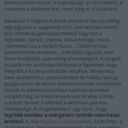
élelmiszerbotrányok, a paprikaügy, az átcímkézés, a
melamin, a dioxinos hús, most meg ez a fuzárium.
Ráadásul a szegedi kutatók szerint ez lesz az eddigi
legnagyobb, a nagybetűs ÜGY, ami teljesen hihető,
hisz mindenki gabonatermékből fogyaszt a
legtöbbet. Kenyér, zsemle, kakakóscsiga, müzli,
zsemlemorzsa a rántott husin.....Ebből mi már
betankoltunk rendesen....A fertőzés ugyanis nem
most kezdődött, csak eddig elsunnyogták. A szegedi
kutatók már áprilisban felhívták a figyelmet, hogy
megnőtt a fuzáriumfertőzés veszélye. Mesterházi
Ákos akadémikus, gabonakutató és Falkay György
gyógyszerész az elmúlt években számos szántóföldi
mintát és élelmiszerboltban kapható terméket
vizsgált meg, és eredményeik szerint akár a több
százezer tonnát is elérheti a veszélyes gabona
mennyisége. A vizsgálatokból úgy tűnik, hogy
legtöbb esetben a mérgezett termék nem hazai
eredetű
. A már
tegnap is idézett
orvos, Szűts Péter a
statisztikákat áttekintve kijelentette, hogy a fertőzés