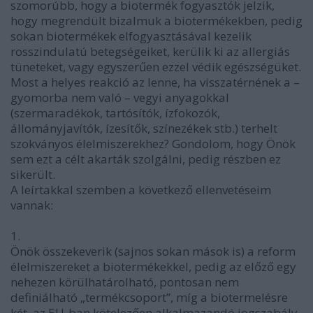
szomorúbb, hogy a biotermék fogyasztók jelzik,
hogy megrendült bizalmuk a biotermékekben, pedig
sokan biotermékek elfogyasztásával kezelik
rosszindulatú betegségeiket, kerülik ki az allergiás
tüneteket, vagy egyszerűen ezzel védik egészségüket.
Most a helyes reakció az lenne, ha visszatérnének a –
gyomorba nem való – vegyi anyagokkal
(szermaradékok, tartósítók, ízfokozók,
állományjavítók, ízesítők, színezékek stb.) terhelt
szokványos élelmiszerekhez? Gondolom, hogy Önök
sem ezt a célt akarták szolgálni, pedig részben ez
sikerült.
A leírtakkal szemben a következő ellenvetéseim
vannak:
1.
Önök összekeverik (sajnos sokan mások is) a reform
élelmiszereket a biotermékekkel, pedig az előző egy
nehezen körülhatárolható, pontosan nem
definiálható „termékcsoport”, míg a biotermelésre
két, az EU-ban kötelezően alkalmazandó jogszabály