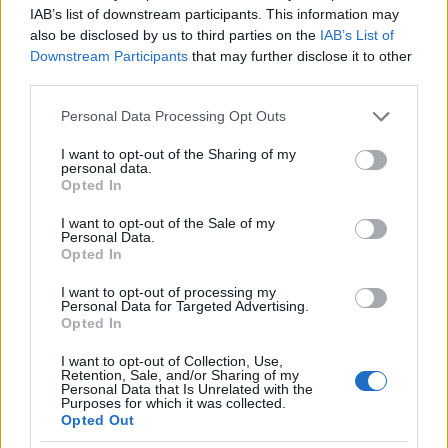
A gond inkabb az, hogy nehez egyertelmuen
IAB’s list of downstream participants. This information may
elkuloniteni a tomeg es a minosegi gyartokat.
also be disclosed by us to third parties on the
IAB’s List of
Peldaul ott a mez: hiaba veszi le az ember a dragabb
Downstream Participants
that may further disclose it to other
mezet a bolt polcarol, lehet, hogy hamis. Vagy
third parties.
mindenfele mas mezbol van osszepancsolva. Ezt
nem indokolja semmi, legyen egy olcso "vegyes
Please note that this website/app uses one or more Google
Personal Data Processing Opt Outs
mez", meg legyen normalis, "draga", akacmez. De
services and may gather and store information including but
akkor az ember tudja, hogy mit vesz!
not limited to your visit or usage behaviour. You may click to
I want to opt-out of the Sharing of my
personal data.
grant or deny consent to Google and its third-party tags to
Opted In
use your data for below specified purposes in below Google
consent section.
I want to opt-out of the Sale of my
tesz-vesz
Personal Data.
Opted In
17 éve
@fmj
: most a fidesz halványan támogat egy ilyen
I want to opt-out of processing my
Personal Data for Targeted Advertising.
boltot, ahol csak magyar van, a termelő egyszerűen
Opted In
beviszi ide, és nincs manager réteg, aki csak üzletel,
de nem dolgozott meg semmiért, mégis övé a
I want to opt-out of Collection, Use,
legnagyobb haszon.
Retention, Sale, and/or Sharing of my
Personal Data that Is Unrelated with the
Purposes for which it was collected.
Opted Out