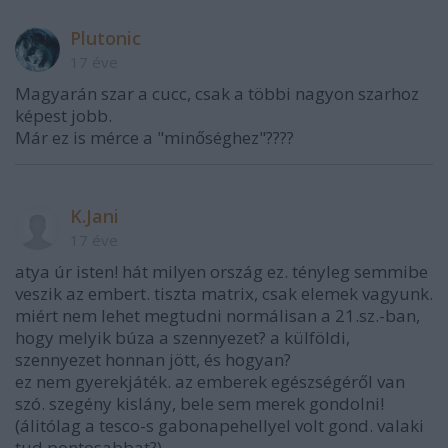
Plutonic
17 éve
Magyarán szar a cucc, csak a többi nagyon szarhoz
képest jobb.
Már ez is mérce a "minőséghez"????
K.Jani
17 éve
atya úr isten! hát milyen ország ez. tényleg semmibe
veszik az embert. tiszta matrix, csak elemek vagyunk.
miért nem lehet megtudni normálisan a 21.sz.-ban,
hogy melyik búza a szennyezet? a külföldi,
szennyezet honnan jött, és hogyan?
ez nem gyerekjáték. az emberek egészségéről van
szó. szegény kislány, bele sem merek gondolni!
(álitólag a tesco-s gabonapehellyel volt gond. valaki
tud pontosabbat?)