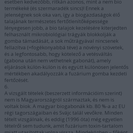
esetben kedvezőbb, ritkán azonos, mint a nem bio
termékeké (és szermaradék sincs)! Ennek a
jelenségnek sok oka van, így a biogazdaságok élő
talajának természetes fertőtlenítőképessége
lényegesen jobb, a bio talajok kezelésére kiterjedten
felhasznált mikrobiológiai trágyák blokkolják a
gomba támadását, a sok műtrágyával nincsenek
fellazítva (=fogékonyabbá téve) a növényi szövetek,
és a legfontosabb, hogy kötelező a vetésváltás
(gabona után nem vethetnek gabonát), amely
eljárások külön-külön is és együtt különösen jelentős
mértékben akadályozzák a fuzárium gomba kezdeti
fertőzését.
6.
A vizsgált tételek (beszerzett információim szerint)
nem is Magyarországról származtak, és nem is
voltak biok. A magyar biogabonák kb. 80 %-a az EU
régi tagországaiban és Svájc talál vevőkre. Minden
tételt vizsgálnak, és eddig (1996 óta) még egyetlen
tételről sem tudunk, amit fuzárium toxin-tartalom
miatt utasítottak volna vissza. Mindeközben – főként