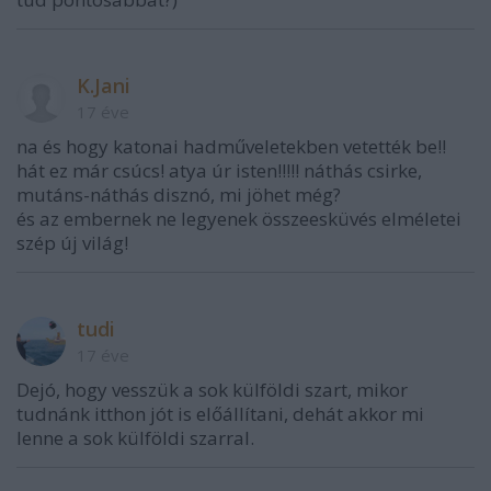
K.Jani
17 éve
na és hogy katonai hadműveletekben vetették be!!
hát ez már csúcs! atya úr isten!!!!! náthás csirke,
mutáns-náthás disznó, mi jöhet még?
és az embernek ne legyenek összeesküvés elméletei
szép új világ!
tudi
17 éve
Dejó, hogy vesszük a sok külföldi szart, mikor
tudnánk itthon jót is előállítani, dehát akkor mi
lenne a sok külföldi szarral.