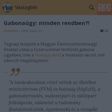
Vastagbőr
Gabonaügy: minden rendben?!
laspalmas
•
2009. június 23.
80
Tegnap lezajlott a Magyar Élemiszerbiztonsági
Hivatal ülése a fuzáriummal fertőzött gabona
ügyében, íme a
honlapjukról
a hivatalos verzió, mit
sikerült megállapítani:
"A tanácskozáson részt vettek az illetékes
minisztérium (FVM) és hatóság (MgSzH), a
gabonatermelés, malomipari és sütőipari
feldolgozás, valamint a tudomány
(kutatóintézetek, egyetemek) és a vizsgáló