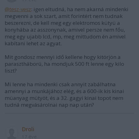
@tesz-vesz
: igen eltudná, ha nem akarná mindenki
megvenni a sok szart, amit forintért nem tudnak
beszerezni, de kell meg egy elektromos kütyü a
konyhába az asszonynak, amivel persze nem főu,
meg egy ujabb lcd, mp, meg mittudom én amivel
kabítani lehet az agyat.
Mit gondosz mennyi idő kellene hogy kitörjön a
parasztháború, ha mondjuk 500 ft lenne egy kilo
liszt?
Mi lenne ha mindenki csak annyit zabálhatna
amennyi a munkájához elég, és a 600-ik kis kinai
müanyag mütyöt, és a 32. gagyi kinai topot nem
tudná megvásárolnai nap nap után?
Droli
17 éve