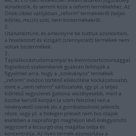
vonatkozik, és semmi köze a reform termékekhez. Az
Önök cikkei valójában „reform” termékekről (teljes
kiőrlés, müzli) szól, nem biotermékekről.
2.
Utánanéztünk, és amennyire be tudtuk azonosítani,
a hivatkozott és vizsgált (szennyezett) termékek nem
voltak biotermékek.
3.
Táplálkozástudománnyal és élelmiszerbiztonsággal
foglalkozó szakemberek gyakran felhívják a
figyelmet arra, hogy a „szokványos” termékek
„reform” módon történő elkészítése kockázatosabb,
mint a „nem reform” változatoké, így pl. a teljes
kiőrlésű vegyszeres gabona veszélyesebb, mert a
lisztbe kerülő korpán (a szem felszíne) van a
növényvédő szerek (és a gombatoxinok) jelentős
része, vagy pl. a hidegen préselt nem bio olajok
esetében a napraforgó maghéjon lévő érésgyorsító
vegyszert a kicsurgó olaj magába oldja és
koncentrálja. Az ilyen termék azonosítása a