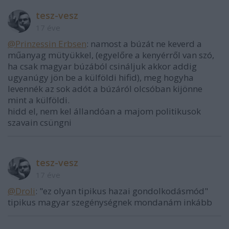
tesz-vesz
17 éve
@Prinzessin Erbsen
: namost a búzát ne keverd a
műanyag mütyükkel, (egyelőre a kenyérről van szó,
ha csak magyar búzából csináljuk akkor addig
ugyanúgy jön be a külföldi hifid), meg hogyha
levennék az sok adót a búzáról olcsóban kijönne
mint a külföldi.
hidd el, nem kel állandóan a majom politikusok
szavain csüngni
tesz-vesz
17 éve
@Droli
: "ez olyan tipikus hazai gondolkodásmód"
tipikus magyar szegénységnek mondanám inkább