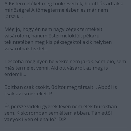
A Kistermelőket meg tönkreverték, holott ők adtak a
minőségre! A tömegtermelésben ez már nem
játszik...
Még jó, hogy én nem nagy cégek termékeit
vásárolom, hanem őstermelőktől, pékárú
tekintetében meg kis pékségektől akik helyben
vásárolnak lisztet...
Tescoba meg ilyen helyekre nem járok. Sem bio, sem
más termélet venni. Aki ott vásárol, az meg is
érdemli...
Boltban csak csokit, üdítőt meg társait... Abból is
csak az ismerteket :P
És persze vidéki gyerek lévén nem élek burokban
sem. Kiskoromban sem éltem abban. Tán ettől
vagyok ilyen ellenálló? :D:P