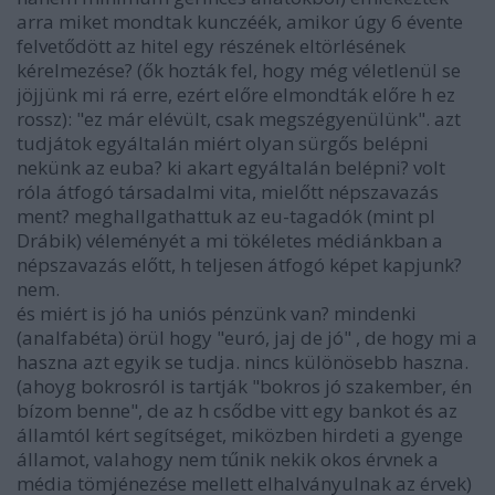
arra miket mondtak kunczéék, amikor úgy 6 évente
felvetődött az hitel egy részének eltörlésének
kérelmezése? (ők hozták fel, hogy még véletlenül se
jöjjünk mi rá erre, ezért előre elmondták előre h ez
rossz): "ez már elévült, csak megszégyenülünk". azt
tudjátok egyáltalán miért olyan sürgős belépni
nekünk az euba? ki akart egyáltalán belépni? volt
róla átfogó társadalmi vita, mielőtt népszavazás
ment? meghallgathattuk az eu-tagadók (mint pl
Drábik) véleményét a mi tökéletes médiánkban a
népszavazás előtt, h teljesen átfogó képet kapjunk?
nem.
és miért is jó ha uniós pénzünk van? mindenki
(analfabéta) örül hogy "euró, jaj de jó" , de hogy mi a
haszna azt egyik se tudja. nincs különösebb haszna.
(ahoyg bokrosról is tartják "bokros jó szakember, én
bízom benne", de az h csődbe vitt egy bankot és az
államtól kért segítséget, miközben hirdeti a gyenge
államot, valahogy nem tűnik nekik okos érvnek a
média tömjénezése mellett elhalványulnak az érvek)