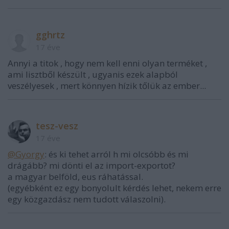
gghrtz
17 éve
Annyi a titok , hogy nem kell enni olyan terméket ,
ami lisztből készült , ugyanis ezek alapból
veszélyesek , mert könnyen hízik tőlük az ember...
tesz-vesz
17 éve
@Gyorgy
: és ki tehet arról h mi olcsóbb és mi
drágább? mi dönti el az import-exportot?
a magyar belföld, eus ráhatással.
(egyébként ez egy bonyolult kérdés lehet, nekem erre
egy közgazdász nem tudott válaszolni).