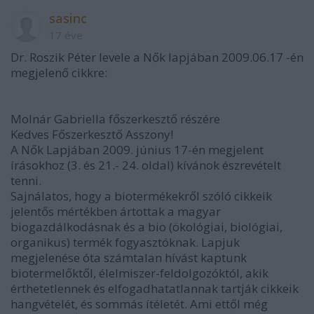
sasinc
17 éve
Dr. Roszik Péter levele a Nők lapjában 2009.06.17 -én
megjelenő cikkre:
Molnár Gabriella főszerkesztő részére
Kedves Főszerkesztő Asszony!
A Nők Lapjában 2009. június 17-én megjelent
írásokhoz (3. és 21.- 24. oldal) kívánok észrevételt
tenni.
Sajnálatos, hogy a biotermékekről szóló cikkeik
jelentős mértékben ártottak a magyar
biogazdálkodásnak és a bio (ökológiai, biológiai,
organikus) termék fogyasztóknak. Lapjuk
megjelenése óta számtalan hívást kaptunk
biotermelőktől, élelmiszer-feldolgozóktól, akik
érthetetlennek és elfogadhatatlannak tartják cikkeik
hangvételét, és sommás ítéletét. Ami ettől még