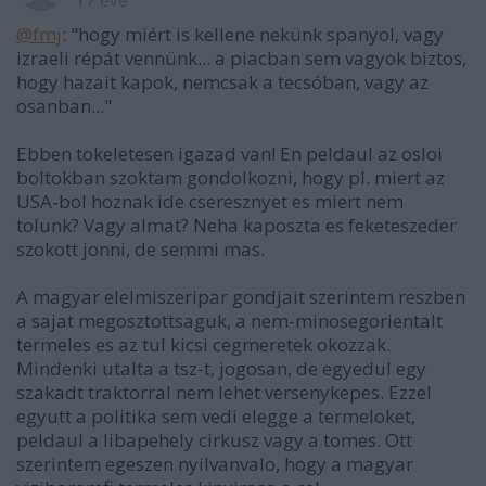
17 éve
@fmj
: "hogy miért is kellene nekünk spanyol, vagy
izraeli répát vennünk... a piacban sem vagyok biztos,
hogy hazait kapok, nemcsak a tecsóban, vagy az
osanban..."
Ebben tokeletesen igazad van! En peldaul az osloi
boltokban szoktam gondolkozni, hogy pl. miert az
USA-bol hoznak ide cseresznyet es miert nem
tolunk? Vagy almat? Neha kaposzta es feketeszeder
szokott jonni, de semmi mas.
A magyar elelmiszeripar gondjait szerintem reszben
a sajat megosztottsaguk, a nem-minosegorientalt
termeles es az tul kicsi cegmeretek okozzak.
Mindenki utalta a tsz-t, jogosan, de egyedul egy
szakadt traktorral nem lehet versenykepes. Ezzel
egyutt a politika sem vedi elegge a termeloket,
peldaul a libapehely cirkusz vagy a tomes. Ott
szerintem egeszen nyilvanvalo, hogy a magyar