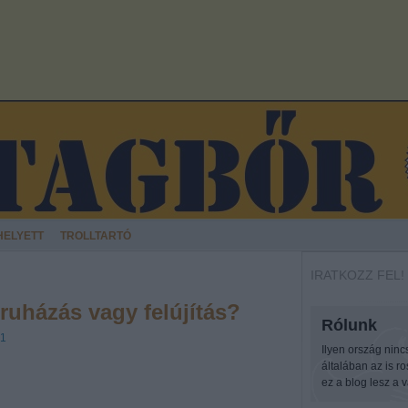
HELYETT
TROLLTARTÓ
IRATKOZZ FEL!
ruházás vagy felújítás?
Rólunk
01
Ilyen ország ninc
általában az is r
ez a blog lesz a v