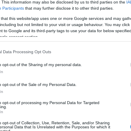
. This information may also be disclosed by us to third parties on the
IA
Participants
that may further disclose it to other third parties.
 that this website/app uses one or more Google services and may gath
including but not limited to your visit or usage behaviour. You may click 
 to Google and its third-party tags to use your data for below specifi
A korszak
Papcsák, a
ogle consent section.
tárgya: A
Vörös Félholt
Hátizsák
l Data Processing Opt Outs
o opt-out of the Sharing of my personal data.
In
Európai Uniós
o opt-out of the Sale of my Personal Data.
állampolgárok
In
munkavállalása
Mórahalmon
to opt-out of processing my Personal Data for Targeted
ing.
In
11853
o opt-out of Collection, Use, Retention, Sale, and/or Sharing
ersonal Data that Is Unrelated with the Purposes for which it
lected.