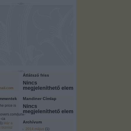
Átlátszó friss
Nincs
megjeleníthető elem
ail.com
ommentek
Mandiner Címlap
Nincs
the price is
megjeleníthető elem
overs.com/junk-
-ca
Archívum
6
)
Már a
i biznisz
2014 május
(
1
)