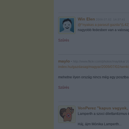
Win Elen
2009.07.02. 14:37:41
@*nyakas a paraszt gazda*(L42
nagyobb fedesben van a valosa
Szűrés
maylo
·
http://www.flickr.com/photos/mayloka/
2
index.hu/gazdasag/magyar/2009/07/02/senk
mehetne ilyen ország nincs még egy posztba 
Szűrés
VonPerez "kapus vagyok,
Lamperth a szoci dilettantizmus é
Háj, ájm Mónika Lamperth...