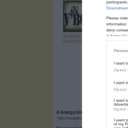
participants
Downstream 
Please note
information 
deny consent
Szolgálati
Vajon ki lesz a
in below Go
közlemény
kiskunmajsai
csodajelölt?
Persona
I want t
Opted 
I want t
Opted 
I want 
Advertis
Opted 
A bejegyzés trackback címe:
https://vastagbor.blog.hu/api/trackback/id/12
I want t
of my P
was col