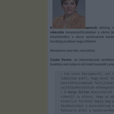
K
aposvár
dühöng, 
választás
kampányidőszakában a városi tánc
köszönhetően a városi sportcsarnok kazánj
bizottság pozitívan fogja értékelni.
Mondanom sem kell, nem jött be.
Csutor Ferenc
, az önkormányzati sportbizot
továbbra sem tudja és érti miért hazudott Lam
– Szó sincs becsapásról, azt t
lobbiztam azért, hogy minél tö
sportlétesítmények felújításá
sajtótájékoztatóján elhangzot
– A
Varga Zoltán
miniszterrel 
sikerült is elérni, hogy az eb
tízmillió forintot kapja meg a
tájékoztatást a minisztérium s
fenntartó által a kazáncseréhe