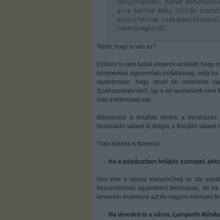
felújításnak, hanem beruházásn
arra kértem Kéki Zoltán címzet
minisztérium szakapparátusával
lehetőségeiről.
Tehát, hogy is van ez?
Először is nem tudok elmenni amellett, hogy n
beismerése egyszerűen pofátlanság, még ha m
olyanformán, hogy mivel én ismertebb 
Szalkaszentjenőről
, így a mi sportolóink nem 
más értékrendet vall.
Másodszor a felújítás illettve a beruházá
beruházás valami új dolgot, a felújítás valami m
Több kérdés is felmerül:
Ha a pályázatban felújtás szerepel, akk
Nos erre a válasz valószínűleg az oly soka
beszerzésével egyértelmű beruházás, de ha 
tervezem kivitelezni azt én nagyon könnyen fe
Ha tévedett is a város, Lamperth Mónik