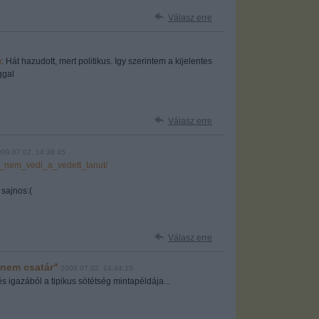
Válasz erre
)
: Hát hazudott, mert politikus. Igy szerintem a kijelentes
ggal
Válasz erre
009.07.02. 14:38:45
i_nem_vedi_a_vedett_tanut/
sajnos:(
Válasz erre
 nem csatár"
2009.07.02. 14:44:15
s igazából a tipikus sötétség mintapéldája...