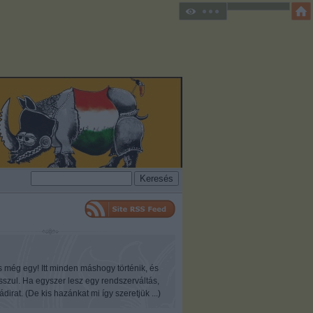
s még egy! Itt minden máshogy történik, és
osszul. Ha egyszer lesz egy rendszerváltás,
ádirat. (De kis hazánkat mi így szeretjük ...)