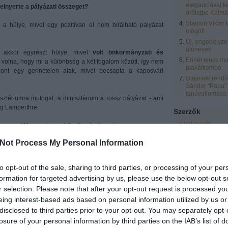
eleganciával k
elnyerte a pályázati összeget?
őrületbe Kálmá
Stadion Viktor 
 a hülye, mivel egy pozitívan el nem bírálható pályázat
mögött
Új, engedélyze
utónevek
, akkor egyrészt hülye, mivel
volt önkormányzati és
Ennél nincs mo
t volna, hogy mi a különbség a két fogalom között, így nem
plakátkombó
szont egy gerinctelen alak, mivel becsapta a kaposvári
Olajosok,rendőr
Sándor "Papa"
tanúvallomása
sztériumra mutogat, a minisztérium a rossz pályázat - ami
ig Lamperthre.
Szerzők
sHelf
(
profil
)
togatni
Kaposváron a következő választáson.
zero
(
profil
)
Not Process My Personal Information
eric
(
profil
)
Tetszik
0
laspalmas
(
profil
)
to opt-out of the sale, sharing to third parties, or processing of your per
Vendégblgr
(
profil
formation for targeted advertising by us, please use the below opt-out s
Rozsnyai Zsolt
(
pr
r selection. Please note that after your opt-out request is processed y
LCsilla16
(
profil
)
eing interest-based ads based on personal information utilized by us or
Egyéb
disclosed to third parties prior to your opt-out. You may separately opt-
losure of your personal information by third parties on the IAB’s list of