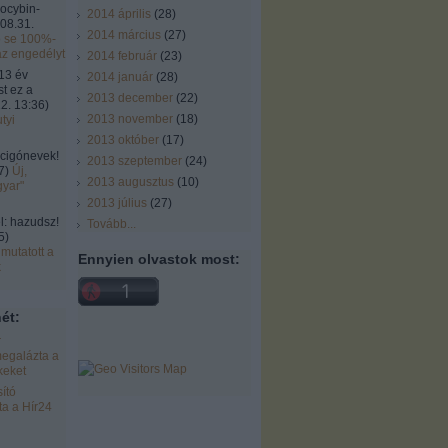
locybin-
2014 április
(
28
)
08.31.
2014 március
(
27
)
ó se 100%-
az engedélyt
2014 február
(
23
)
13 év
2014 január
(
28
)
st ez a
2013 december
(
22
)
2. 13:36
)
2013 november
(
18
)
tyi
2013 október
(
17
)
cigónevek!
2013 szeptember
(
24
)
7
)
Új,
2013 augusztus
(
10
)
gyar"
2013 július
(
27
)
 hazudsz!
Tovább
...
5
)
mutatott a
Ennyien olvastok most:
k
ét:
r
egalázta a
keket
ító
a a Hír24