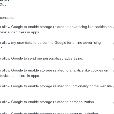
Out
alomnak minősülnek, értük a
szolgáltatás technikai
üzemeltetője semmilyen felelősséget nem
hez. Részletek a
Felhasználási feltételekben
és az
adatvédelmi tájékoztatóban
.
consents
t játsza kicsiben, mint a pártja nagyban! Igérünk, aztán
o allow Google to enable storage related to advertising like cookies on
ségre lesz vonva? remélem...
evice identifiers in apps.
o allow my user data to be sent to Google for online advertising
s.
to allow Google to send me personalized advertising.
w%2Ekuruc%2Einfo%2Fr%2F35%2F42972%2F&feature=player_embedded
o allow Google to enable storage related to analytics like cookies on
evice identifiers in apps.
o allow Google to enable storage related to functionality of the website
Válasz erre
o allow Google to enable storage related to personalization.
o allow Google to enable storage related to security, including