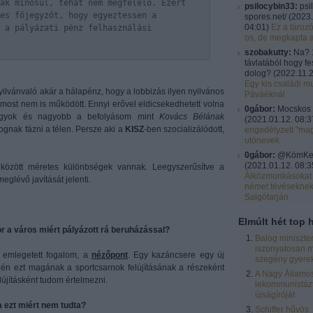
ak minősül, tehát nem megfelelő. Ezért
psilocybin33:
psi
es főjegyzőt, hogy egyeztessen a
spores.net/
(
2023.
04:01
)
Ez a tároz
 a pályázati pénz felhasználási
os, de megkapta 
szobakutty:
Na? 
távlatából hogy fe
dolog?
(
2022.11.2
Egy kis családi mu
yilvánvaló akár a hálapénz, hogy a lobbizás ilyen nyilvános
Páváéknál
ost nem is működött. Ennyi erővel eldicsekedhetett volna
0gábor:
Mocskos 
vagyok és nagyobb a befolyásom mint
Kovács Bélának
(
2021.01.12. 08:3
fognak fázni a télen. Persze aki a
KISZ
-ben szocializálódott,
engedélyzett "ma
utónevek
0gábor:
@KömKel:
(
2021.01.12. 08:3
s között méretes különbségek vannak. Leegyszerűsítve a
Álközmunkásokat 
eglévő javítását jelenti.
német tévésekne
Salgótarján
Elmúlt hét top h
or a város miért pályázott rá beruházással?
Balog miniszte
iszonyatosan m
t emlegetett fogalom, a
nézőpont
. Egy kazáncsere egy új
szegény gyere
én ezt magának a sportcsarnok felújításának a részeként
A Nagy Államos
lújításként tudom értelmezni.
lekommunistázt
újságíróját
a ezt miért nem tudta?
Schiffer hűvös