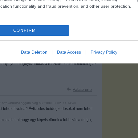
Válasz erre
cation functionality and fraud prevention, and other user protection.
:S
CONFIRM
Válasz erre
Data Deletion
Data Access
Privacy Policy
hány ilyen megnyilvánulás a részükről és remélhetőleg az
Válasz erre
·
http://kulloszaggato.blog.hu/
2009.07.02. 14:14:40
st tehetett volna? Évtizedes beidegződéseket nem lehet
em, azt hinni,hogy egy képviselőnek a lobbizás a dolga,