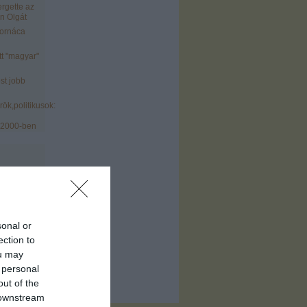
ergette az
n Olgát
tornáca
tt "magyar"
st jobb
ök,politikusok:
 2000-ben
sonal or
)
ection to
ofil
)
ou may
 personal
out of the
 downstream