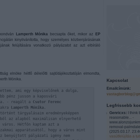
mondván
Lamperth Mónika
becsapta őket, mikor az
EP
gálán kinyilvánította, hogy személyes közbenjárásának
ának felújítására vonatkozó pályázatot az azt elbíráló
tság elnöke hétfő délelőtti sajtótájékoztatóján elmondta,
perth Mónika.
Kapcsolat
Emailcímünk:
ettem, ami egy képviselőnek a dolga,
vastagborblog@gm
bb pénz jusson a kaposvári
ra. - reagált a
Csutor Ferenc
Legfrissebb k
takra
Lamperth Mónika
.
Genricxs:
I think 
történt tárgyalásaim eredményeképpen
reasonable... -
ből az alapból maximálisan elnyerhető
www.alonzojunkm
 város. Hétfőn kaptam azt a
removal-palmdale
zakmai apparátusától, hogy a város mint
(
2025.03.17. 23:4
z benyújtott pályázati igény nem
vasútfelújítás a tut