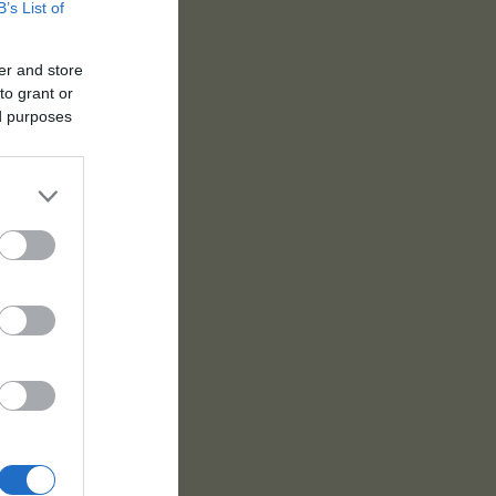
B’s List of
er and store
to grant or
ed purposes