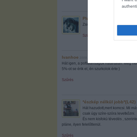
authenti
Plutonic
2009.07.02. 14:13:38
Zsigeri reflex már a hazudozás. 
Szűrés
Ivanhoe
2009.07.02. 14:14:27
Hát igen, a pofátlanságuk határtalan. Még né
5%-ot se érik el, én szurkolok érte:)
Szűrés
*észkép nélkül jobb*(L42)
Hát hazudott,mert komcsi. Mi má
csak úgy szíre-szóra levetkőzni.
És nem kisfokú tévedés , szerint
pláne, ilyen felelőtlenül.
Szűrés