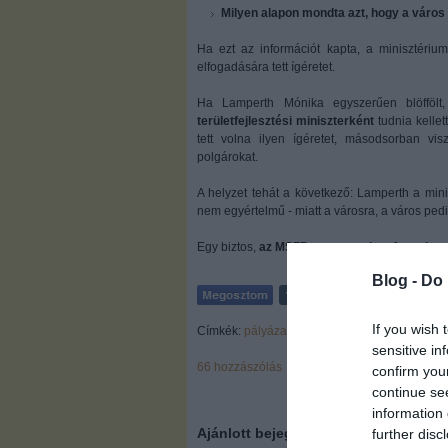
Milyen alapon mondta azt, hogy a város 
Ha ezt az információt kapta, a minisztérium
elfogadására tett ígéretet.
Ha Lamperth Mónika egyszerűen blöffölt
területfejlesztési miniszterként
tudnia kellet
tett volna ilyen ígéretet, másodsorban vi
polgárokat.
A helyzet tehát a következő: Lamperth a mini
nem egyértelmű - miatt a városra, a város ped
Egy biztos,
az MSZP-re nem sokan fognak mu
Blog -
Do 
If you wish 
Címkék:
pályázat
lamperth
sensitive in
66
hozzászólás
confirm you
continue se
information 
Ajánlott bejegyzések:
further disc