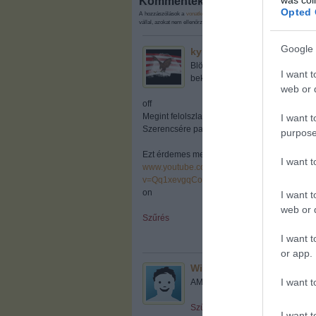
Kommentek:
Opted 
A hozzászólások a
vonatkozó jogszabályok
értelmében felhasználói tart
vállal, azokat nem ellenőrzi. Kifogás esetén forduljon a blog szerkesztőjé
Google 
kyncza
2009.07.02. 14:07:43
Blöffölt, és nem jött be. Ugyanaz
I want t
bekaphatja mindenki. És felelős
web or d
off
Megint felolszlattak minket :(
I want t
Szerencsére papíron, nem élőben.
purpose
Ezt érdemes megnézni:
I want 
www.youtube.com/watch?
v=Qq1xevgqCow&eurl=http%3A%2F%2Fww
on
I want t
web or d
Szűrés
I want t
or app.
Win Elen
2009.07.02. 14:08:23
I want t
AMEN
Szűrés
I want t