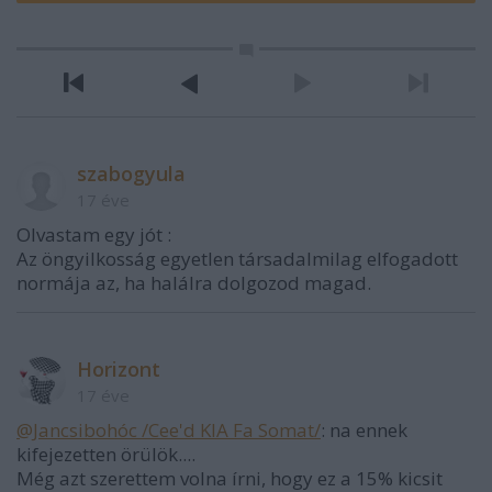
szabogyula
17 éve
Olvastam egy jót :
Az öngyilkosság egyetlen társadalmilag elfogadott
normája az, ha halálra dolgozod magad.
Horizont
17 éve
@Jancsibohóc /Cee'd KIA Fa Somat/
: na ennek
kifejezetten örülök....
Még azt szerettem volna írni, hogy ez a 15% kicsit