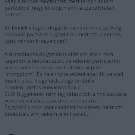
Vagy a rendőr megbüntet, mert ferdén álltam
parkolóba, hogy ki tudjon állni a szabálytalan
autós?
Én lennék a legboldogabb, ha nem lenne szükség
radikális pártra és a gárdára...mert azt jelentené,
igen, mindenki egyenjogú!
A disznólábas dolgot én is elítélem, mert nem
tagadom a holokausztot, de véleményem szerint
semmivel nem több, mint a többi népírtó
"mozgalom". És ha ennyire védeni akarják, valami
bűzlik is ott...hogy biztos úgy történt e
minden...biztos ennyien voltak e...
Ettől függetlenül némileg válasz volt a micisapkára,
véres húscafatra, paradicsom madárra...
És gyarló emberként elégtételnek érzem, mert azt
bántották, ami nekem jelent sokat...