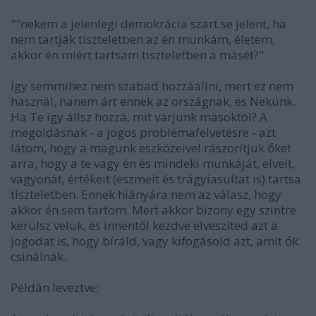
""nekem a jelenlegi demokrácia szart se jelent, ha
nem tartják tiszteletben az én munkám, életem,
akkor én miért tartsam tiszteletben a másét?"
Így semmihez nem szabad hozzáállni, mert ez nem
használ, hanem árt ennek az országnak, és Nekünk.
Ha Te így állsz hozzá, mit várjunk másoktól? A
megoldásnak - a jogos problémafelvetésre - azt
látom, hogy a magunk eszközeivel rászorítjuk őket
arra, hogy a te vagy én és mindeki munkáját, elveit,
vagyonát, értékeit (eszmeit és trágyiasultat is) tartsa
tiszteletben. Ennek hiányára nem az válasz, hogy
akkor én sem tartom. Mert akkor bizony egy szintre
kerülsz velük, és innentől kezdve elveszíted azt a
jogodat is, hogy bíráld, vagy kifogásold azt, amit ők
csinálnak.
Példán leveztve: