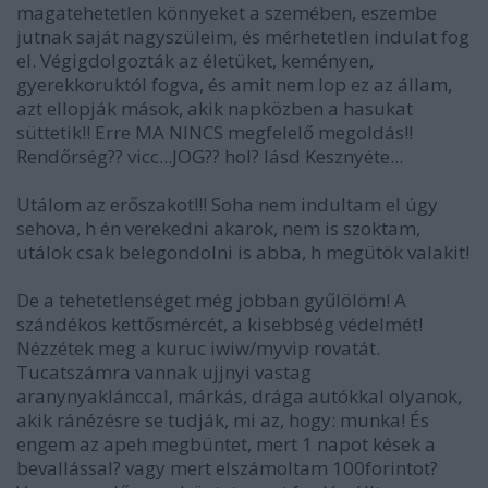
magatehetetlen könnyeket a szemében, eszembe
jutnak saját nagyszüleim, és mérhetetlen indulat fog
el. Végigdolgozták az életüket, keményen,
gyerekkoruktól fogva, és amit nem lop ez az állam,
azt ellopják mások, akik napközben a hasukat
süttetik!! Erre MA NINCS megfelelő megoldás!!
Rendőrség?? vicc...JOG?? hol? lásd Kesznyéte...
Utálom az erőszakot!!! Soha nem indultam el úgy
sehova, h én verekedni akarok, nem is szoktam,
utálok csak belegondolni is abba, h megütök valakit!
De a tehetetlenséget még jobban gyűlölöm! A
szándékos kettősmércét, a kisebbség védelmét!
Nézzétek meg a kuruc iwiw/myvip rovatát.
Tucatszámra vannak ujjnyi vastag
aranynyaklánccal, márkás, drága autókkal olyanok,
akik ránézésre se tudják, mi az, hogy: munka! És
engem az apeh megbüntet, mert 1 napot kések a
bevallással? vagy mert elszámoltam 100forintot?