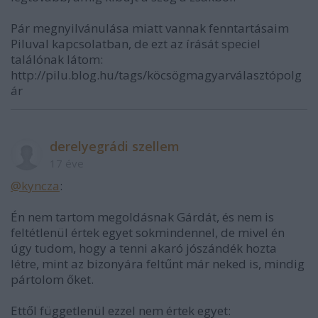
Pár megnyilvánulása miatt vannak fenntartásaim
Piluval kapcsolatban, de ezt az írását speciel
találónak látom:
http://pilu.blog.hu/tags/köcsögmagyarválasztópolg
ár
derelyegrádi szellem
17 éve
@kyncza
:
Én nem tartom megoldásnak Gárdát, és nem is
feltétlenül értek egyet sokmindennel, de mivel én
úgy tudom, hogy a tenni akaró jószándék hozta
létre, mint az bizonyára feltűnt már neked is, mindig
pártolom őket.
Ettől függetlenül ezzel nem értek egyet: