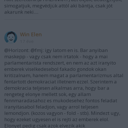
simogatjuk, megvédjük attól aki bántja, csak jót
akarunk neki....
Win Elen
17 éve
@Horizont: @fmj: igy latom en is. Bar anyiban
maskepp - vagy csak nem irtatok - hogy a mai
parlamentarista rendszert, en nem az azt iranyito
emberek viselkedesebol fakado gondok okan
kritizalnam, hanem magat a parlamentarizmus altal
fentartott demokraciat illetnem ezzel. Szerintem a
demokracia teljesen alkalmas arra, hogy bar a
rengeteg elonye mellett sok, egy allam
fennmaradasahoz es mukodesehez fontos feladat
iranyitasabol feladjon, vagy arrol teljesen
lemondjon. (kozos vagyon - fold - stb). Mindezt ugy,
hogy ezeket ugyesen el is rejti az emberek elol.
Elonyet pedig csak azok elvezik akik