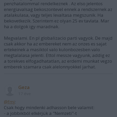
penzhatalommal rendelkeznek . Az elso jelentos
energiavalsag bekoszontevel ennek a rendszernek az
atalakulasa, vagy teljes levaltasa megszunik. Ha
bekovetkezik. Szerintem ez olyan 25 ev tavlata. Mar
ha a dolgok igy maradnak.
Megvalami. En pl globalizacio parti vagyok. De majd
csak akkor ha az embereket nem az onzes es sajat
ertekeinek a masiktol valo kulonbozesben valo
megtalalasa jelenti. Ettol messze vagyunk, addig ez
a torekves elfogadhatatlan, az erdemi munkat vegzo
emberek szamara csak alelonnyokkel jarhat.
Geza
17 éve
@fmj
:
Csak hogy mindenki adhasson bele valamit:
- a jobbikból elkérjük a "Nemzeti"-t