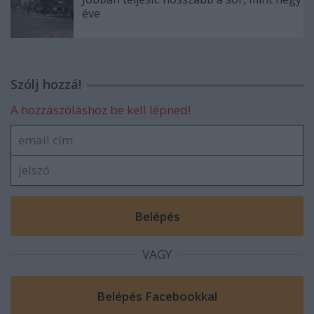
éve
Szólj hozzá!
A hozzászóláshoz be kell lépned!
VAGY