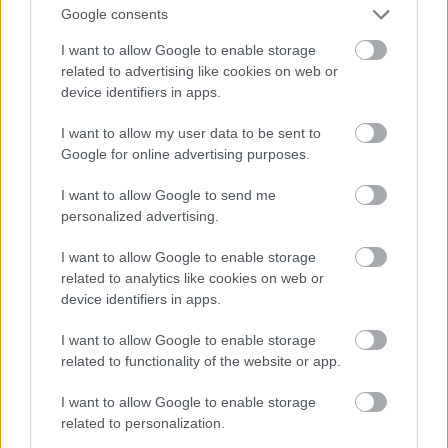
amolyan 'látjátok, ha nem vagytok hazafiasak, ti is
Google consents
mind ilyen hazug talpnyalókká váltok', vagy valami
I want to allow Google to enable storage
hasonló célra, bár leginkább talán az eredendő
related to advertising like cookies on web or
jóindulat jeleként delegálni lehetne őket mind egy
device identifiers in apps.
szálig Magyarország diplomáciai képviseletére
izraelbe.
I want to allow my user data to be sent to
Mi sem vesztenénk velük semmit, ők sem éreznék ott
Google for online advertising purposes.
annyira rosszul magukat, mint idehaza, a zsidók is
szívesebben látnák őket ebben a szerepben, mint
I want to allow Google to send me
valami hazafiasabb testületet, és végül de nem
personalized advertising.
utolsó sorban, amennyi közös diplomáciai ügyünk
izraellel lenne, még halálra se dolgoznák magukat.
I want to allow Google to enable storage
related to analytics like cookies on web or
Mondd, hogy mindenre gondtoltam :) !
device identifiers in apps.
I want to allow Google to enable storage
related to functionality of the website or app.
Geza
17 éve
I want to allow Google to enable storage
related to personalization.
@fmj
: