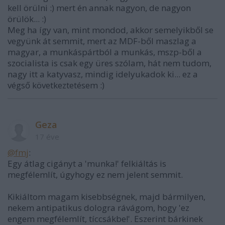
kell örülni :) mert én annak nagyon, de nagyon
örülök... :)
Meg ha így van, mint mondod, akkor semelyikből se
vegyünk át semmit, mert az MDF-ből maszlag a
magyar, a munkáspártból a munkás, mszp-ből a
szocialista is csak egy üres szólam, hát nem tudom,
nagy itt a katyvasz, mindig idelyukadok ki... ez a
végső következtetésem :)
Geza
17 éve
@fmj
:
Egy átlag cigányt a 'munka!' felkiáltás is
megfélemlít, úgyhogy ez nem jelent semmit.
Kikiáltom magam kisebbségnek, majd bármilyen,
nekem antipatikus dologra rávágom, hogy 'ez
engem megfélemlít, tíccsákbe!'. Eszerint bárkinek