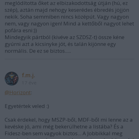
meglódította őket az elbizakodottság útján (hú, ez
szép), aztán majd nehogy keserédes ébredés jöjjön
nekik. Soha semmiben nincs középút. Vagy nagyon
nem, vagy nagyon igen! Mind a kettőből nagyot lehet
pofára esni:))
Mindegyik pártból (kivéve az SZDSZ-t) össze kéne
gyúrni azt a kicsinyke jót, és talán kijönne egy
normális. De ez se biztos.....
f.m.j.
17 éve
@Horizont
:
Egyetértek veled :)
Csak érdekel, hogy MSZP-ből, MDF-ből mi lenne az a
kevéske jó, ami még bekerülhetne a listába? És a
Fidesz-ben sem vagyok biztos... A Jobbikkal meg