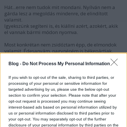
Hát...erre nem tudok mit mondani. Nyílván nem a
gárda lesz a megoldás mindenre, de elindított
valamit.
Igyekszünk segíteni is, és kiállni azért, azokért, akik
el vannak bármi módon nyomva.
Most konkrétan nem zsidóztam épp, de elmondok
valamit. Édesanyám, nagynéném is békepártiak.
Attól, hogy azt hajtogatjuk, hogy jaj, béke legyen, jaj,
ne bántsuk egymást, jaj, miért az erőszak...
Blog -
Do Not Process My Personal Information
Szted ezt nem fogja leszarni bármilyen bűnöző???
Legyen fehér, cigány, zsidó, akármilyen?
If you wish to opt-out of the sale, sharing to third parties, or
processing of your personal or sensitive information for
Szembejön Veled valaki, előránt egy kést, mit
targeted advertising by us, please use the below opt-out
csinálsz? Jaj, nem kell az erőszak, tedd el a kést
section to confirm your selection. Please note that after your
légyszi...! Valószínüleg hallgatni fog Rád.
opt-out request is processed you may continue seeing
interest-based ads based on personal information utilized by
Én most a hozzászólásodból annyit vettem le, hogy
us or personal information disclosed to third parties prior to
remény teljesen elszállt, adja mindenki fel, hajtsa le
your opt-out. You may separately opt-out of the further
a fejét, és gürizzen, amíg beledöglik!
disclosure of your personal information by third parties on the