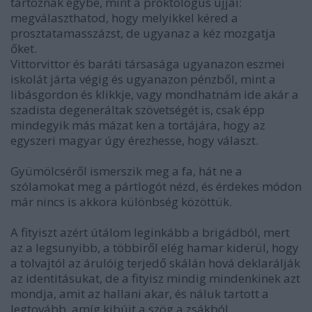
tartoznak egybe, mint a proktológus ujjai:
megválaszthatod, hogy melyikkel kéred a
prosztatamasszázst, de ugyanaz a kéz mozgatja
őket.
Vittorvittor és baráti társasága ugyanazon eszmei
iskolát járta végig és ugyanazon pénzből, mint a
libásgordon és klikkje, vagy mondhatnám ide akár a
szadista degeneráltak szövetségét is, csak épp
mindegyik más mázat ken a tortájára, hogy az
egyszeri magyar úgy érezhesse, hogy választ.
Gyümölcséről ismerszik meg a fa, hát ne a
szólamokat meg a pártlogót nézd, és érdekes módon
már nincs is akkora különbség közöttük.
A fityiszt azért útálom leginkább a brigádból, mert
az a legsunyibb, a többiről elég hamar kiderül, hogy
a tolvajtól az árulóig terjedő skálán hová deklarálják
az identitásukat, de a fityisz mindig mindenkinek azt
mondja, amit az hallani akar, és náluk tartott a
legtovább, amíg kibújt a szög a zsákból.