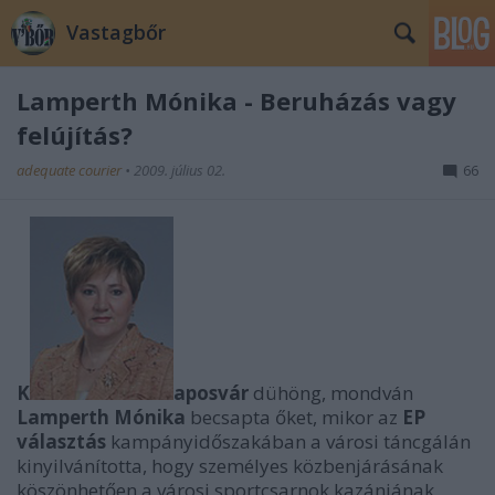
Vastagbőr
Lamperth Mónika - Beruházás vagy
felújítás?
adequate courier
•
2009. július 02.
66
K
aposvár
dühöng, mondván
Lamperth Mónika
becsapta őket, mikor az
EP
választás
kampányidőszakában a városi táncgálán
kinyilvánította, hogy személyes közbenjárásának
köszönhetően a városi sportcsarnok kazánjának