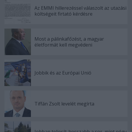
Az EMMI hillerezéssel válaszolt az utazási
költségeit firtató kérdésre
Most a pálinkafőzést, a magyar
életformát kell megvédeni
Jobbik és az Európai Unió
Tiffán Zsolt levelét megírta
Jobban teljesít: hosszabb a sor, mint négy