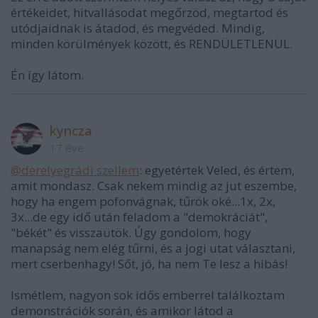
értékeidet, hitvallásodat megőrzöd, megtartod és
utódjaidnak is átadod, és megvéded. Mindig,
minden körülmények között, és RENDÜLETLENÜL.
Én így látom.
kyncza
17 éve
@derelyegrádi szellem
: egyetértek Veled, és értem,
amit mondasz. Csak nekem mindig az jut eszembe,
hogy ha engem pofonvágnak, tűrök oké...1x, 2x,
3x...de egy idő után feladom a "demokráciát",
"békét" és visszaütök. Úgy gondolom, hogy
manapság nem elég tűrni, és a jogi utat választani,
mert cserbenhagy! Sőt, jó, ha nem Te lesz a hibás!
Ismétlem, nagyon sok idős emberrel találkoztam
demonstrációk során, és amikor látod a