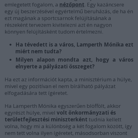
emlegetett fogalom, a
nézőpont
. Egy kazáncsere
egy új beszerzésével egyértelmű beruházás, de ha én
ezt magának a sportcsarnok felújításának a
részeként tervezem kivitelezni azt én nagyon
könnyen felújításként tudom értelmezni.
Ha tévedett is a város, Lamperth Mónika ezt
miért nem tudta?
Milyen alapon mondta azt, hogy a város
elnyerte a pályázati összeget?
Ha ezt az információt kapta, a minisztérium a hülye,
mivel egy pozitívan el nem bírálható pályázat
elfogadására tett ígéretet.
Ha Lamperth Mónika egyszerűen blöffölt, akkor
egyrészt hülye, mivel
volt önkormányzati és
területfejlesztési miniszterként
tudnia kellett
volna, hogy mi a különbség a két fogalom között, így
nem tett volna ilyen ígéretet, másodsorban viszont