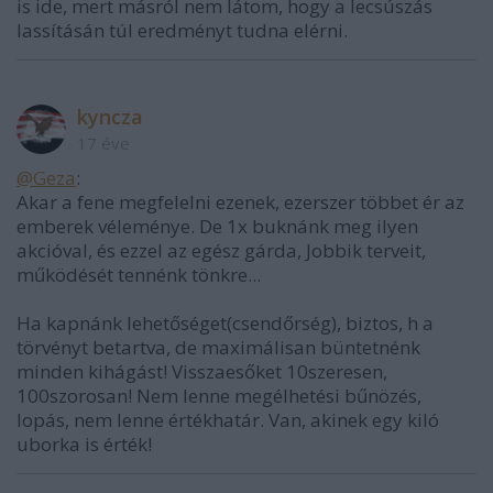
is ide, mert másról nem látom, hogy a lecsúszás
lassításán túl eredményt tudna elérni.
kyncza
17 éve
@Geza
:
Akar a fene megfelelni ezenek, ezerszer többet ér az
emberek véleménye. De 1x buknánk meg ilyen
akcióval, és ezzel az egész gárda, Jobbik terveit,
működését tennénk tönkre...
Ha kapnánk lehetőséget(csendőrség), biztos, h a
törvényt betartva, de maximálisan büntetnénk
minden kihágást! Visszaesőket 10szeresen,
100szorosan! Nem lenne megélhetési bűnözés,
lopás, nem lenne értékhatár. Van, akinek egy kiló
uborka is érték!