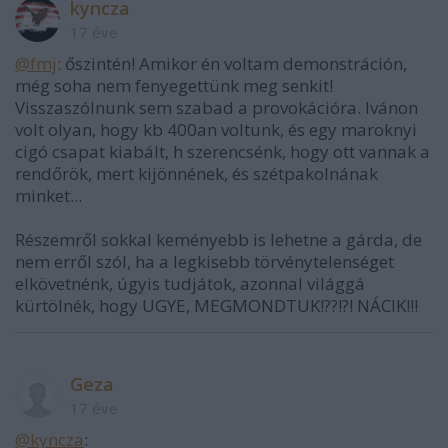
kyncza
17 éve
@fmj
: őszintén! Amikor én voltam demonstráción,
még soha nem fenyegettünk meg senkit!
Visszaszólnunk sem szabad a provokációra. Ivánon
volt olyan, hogy kb 400an voltunk, és egy maroknyi
cigó csapat kiabált, h szerencsénk, hogy ott vannak a
rendőrök, mert kijönnének, és szétpakolnának
minket...
Részemről sokkal keményebb is lehetne a gárda, de
nem erről szól, ha a legkisebb törvénytelenséget
elkövetnénk, úgyis tudjátok, azonnal világgá
kürtölnék, hogy UGYE, MEGMONDTUK!??!?! NÁCIK!!!
Geza
17 éve
@kyncza
: