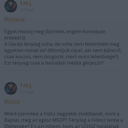
f.m.j.
17 éve
@kyncza
:
Egyet mondj meg őszintén, engem komolyan
érdekel:))
A Gárda tényleg soha, de soha nem félemlített meg
egyetlen romát se? (Mondjuk olyat, aki nem bűnöző,
csak koszos, nem dolgozik, mert nincs lehetősége?)
Ezt tényleg csak a baloldali média gerjeszti?
f.m.j.
17 éve
@Geza
:
Miért szerinted a Fidsz nagyobb zsidóbarát, mint a
Bajnai, meg az egész MSZP? Tényleg a Fidesz lenne a
főellenség? Én azt hittem, hogy az SZDSZ halálának