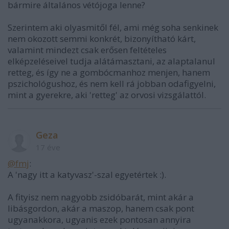
bármire általános vétójoga lenne?
Szerintem aki olyasmitől fél, ami még soha senkinek
nem okozott semmi konkrét, bizonyítható kárt,
valamint mindezt csak erősen feltételes
elképzeléseivel tudja alátámasztani, az alaptalanul
retteg, és így ne a gombócmanhoz menjen, hanem
pszichológushoz, és nem kell rá jobban odafigyelni,
mint a gyerekre, aki 'retteg' az orvosi vizsgálattól.
Geza
17 éve
@fmj
:
A 'nagy itt a katyvasz'-szal egyetértek :).
A fityisz nem nagyobb zsidóbarát, mint akár a
libásgordon, akár a maszop, hanem csak pont
ugyanakkora, ugyanis ezek pontosan annyira