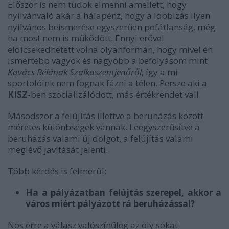
Először is nem tudok elmenni amellett, hogy
nyilvánvaló akár a hálapénz, hogy a lobbizás ilyen
nyilvános beismerése egyszerűen pofátlanság, még
ha most nem is működött. Ennyi erővel
eldicsekedhetett volna olyanformán, hogy mivel én
ismertebb vagyok és nagyobb a befolyásom mint
Kovács Bélának Szalkaszentjenőről
, így a mi
sportolóink nem fognak fázni a télen. Persze aki a
KISZ
-ben szocializálódott, más értékrendet vall.
Másodszor a felújítás illettve a beruházás között
méretes különbségek vannak. Leegyszerűsítve a
beruházás valami új dolgot, a felújítás valami
meglévő javítását jelenti.
Több kérdés is felmerül:
Ha a pályázatban felújtás szerepel, akkor a
város miért pályázott rá beruházással?
Nos erre a válasz valószínűleg az oly sokat