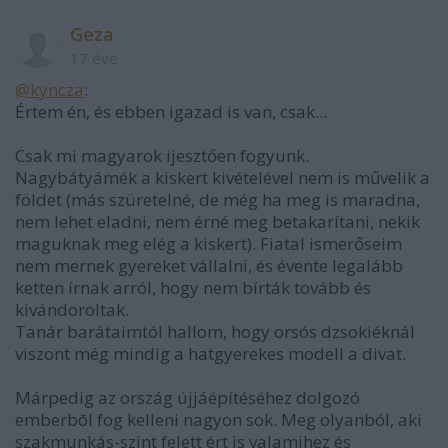
Geza
17 éve
@kyncza
:
Értem én, és ebben igazad is van, csak...
Csak mi magyarok ijesztően fogyunk.
Nagybátyámék a kiskert kivételével nem is művelik a
földet (más szüretelné, de még ha meg is maradna,
nem lehet eladni, nem érné meg betakarítani, nekik
maguknak meg elég a kiskert). Fiatal ismerőseim
nem mernek gyereket vállalni, és évente legalább
ketten írnak arról, hogy nem bírták tovább és
kivándoroltak.
Tanár barátaimtól hallom, hogy orsós dzsokiéknál
viszont még mindig a hatgyerekes modell a divat.
Márpedig az ország újjáépítéséhez dolgozó
emberbōl fog kelleni nagyon sok. Meg olyanból, aki
szakmunkás-szint felett ért is valamihez és