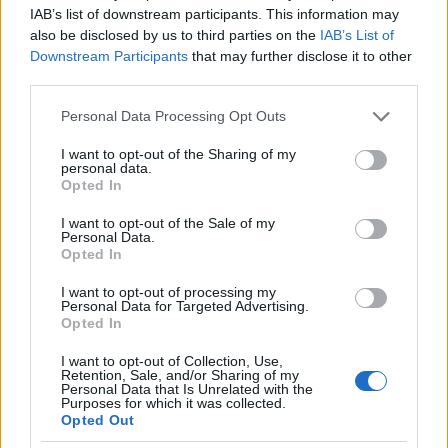
IAB’s list of downstream participants. This information may
also be disclosed by us to third parties on the
IAB’s List of
Azt mond mindenki, amit akar, abban hisz, amiben
Downstream Participants
that may further disclose it to other
akar. Én hiszek a Jobbikban, hiszek a Magyar
third parties.
Gárdában!! nekem a jelenlegi demokrácia szart se
jelent, ha nem tartják tiszteletben az én munkám,
Please note that this website/app uses one or more Google
Personal Data Processing Opt Outs
életem, akkor én miért tartsam tiszteletben a másét?
services and may gather and store information including but
Pláne, hogy én jövök ki mindig rosszabbul.
not limited to your visit or usage behaviour. You may click to
I want to opt-out of the Sharing of my
personal data.
Én nem fogok beletörődni, h Magyarországot
grant or deny consent to Google and its third-party tags to
Opted In
felvásárolják, szolga legyek rajta, vagy elnyomjon,
use your data for below specified purposes in below Google
alázzon bármilyen kisebbség!!!!
consent section.
I want to opt-out of the Sale of my
Personal Data.
Opted In
Geza
I want to opt-out of processing my
Personal Data for Targeted Advertising.
17 éve
Opted In
@fmj
:
I want to opt-out of Collection, Use,
A fityisz, mint a likud testvérpártja pont annyira
Retention, Sale, and/or Sharing of my
Personal Data that Is Unrelated with the
passzolna ebbe, mint a füstölt szalonna a
Purposes for which it was collected.
maceszgombócba :).
Opted Out
Őket meg lehetne tartani elrettentő példának,