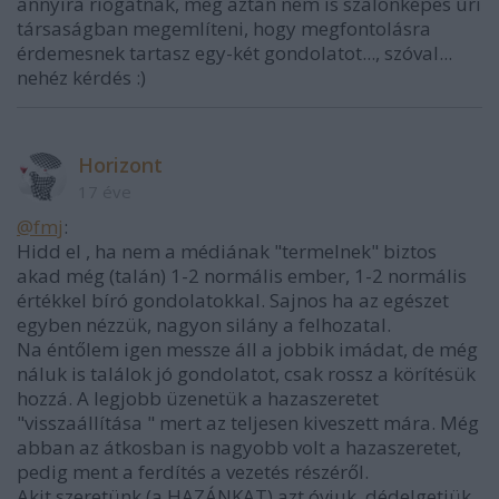
annyira riogatnak, meg aztán nem is szalonképes úri
társaságban megemlíteni, hogy megfontolásra
érdemesnek tartasz egy-két gondolatot..., szóval...
nehéz kérdés :)
Horizont
17 éve
@fmj
:
Hidd el , ha nem a médiának "termelnek" biztos
akad még (talán) 1-2 normális ember, 1-2 normális
értékkel bíró gondolatokkal. Sajnos ha az egészet
egyben nézzük, nagyon silány a felhozatal.
Na éntőlem igen messze áll a jobbik imádat, de még
náluk is találok jó gondolatot, csak rossz a körítésük
hozzá. A legjobb üzenetük a hazaszeretet
"visszaállítása " mert az teljesen kiveszett mára. Még
abban az átkosban is nagyobb volt a hazaszeretet,
pedig ment a ferdítés a vezetés részéről.
Akit szeretünk (a HAZÁNKAT) azt óvjuk, dédelgetjük,