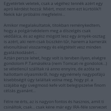
Egyetértek veletek, csak a végéhez tennék azért egy
apró kérdést hozzá: Miért, most nem ezt kürtölik?!
Nekik kár próbálni megfelelni...
Amikor megalakultatok, titokban reménykedtem,
hogy a polgárivédelem meg a díszelgés csak
védőálca, és az egész mögött lesz egy árnyék-osztag
is azért, aki nem csak büszkén tűr, hanem a kamerák
elvonultával visszamegy és elégtételt vesz minden
gyalázkodásért...
Aztán persze lehet, hogy volt is tervben ilyen, elvégre
gondolom P.Tamásékra (nem Tomcat-re gondolok...)
se véletlenül szálltak rá anno ennyire, de azóta se
hallottam olyasmikről, hogy egynémely nagypofájú
kisebbségit úgy találtak volna meg, hogy pl. a
szájába egy üvegmosó kefe volt belegipszelve finom
célzás gyanánt...
Félre ne érts, az is nagyon fontos és hasznos, amit ti
csináltok, csak... csak kéne már egy IRA-féle szervezet