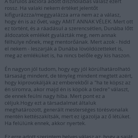
A turulos akcióra adott disznólábas válasz ezért
rossz. Ha valaki nekem értéket jelentőt
kifigurázzza/meggyalázza arra nem az a válasz,
hogy én is az ővét, vagy AMIT ANNAK VÉLEK. Mert ott
ez történt, és a ráadásul a szerencsétlen, Dunába lőtt
áldozatok emlékét gyalázták meg, nem annak
félhülye nőnek, meg mentorőának. Mert azok - hidd
el nekem - leszarják a Dunába lövöldözetteket is,
meg az emléküket is, ha nincs belőle egy kis haszon.
Én nagyon jól tudom, hogy egy jól körülhatárolható
társaság mindent, de tényleg mindent megtett azért,
hogy kiprovokálják az emberekből a "ha te köpsz az
én síromra, akor majd én is köpök a tiedre" választ,
de ennek feülni nagy hiba. Mert pont ez a
céljuk.Hogy ezt a társadalmat általuk
meghatározott, generált mesterséges törésvonalak
mentén kettészakítsák, mert ez igazolja az ő létüket.
Ha felülünk ennek, akkor nyertek.
Ez erre adott szerintem helyes válasz az, hogy a saját