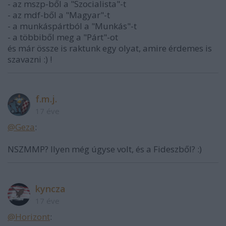
- az mszp-ből a "Szocialista"-t
- az mdf-ből a "Magyar"-t
- a munkáspártból a "Munkás"-t
- a többiből meg a "Párt"-ot
és már össze is raktunk egy olyat, amire érdemes is
szavazni :) !
f.m.j.
17 éve
@Geza
:
NSZMMP? Ilyen még úgyse volt, és a Fideszből? :)
kyncza
17 éve
@Horizont
: