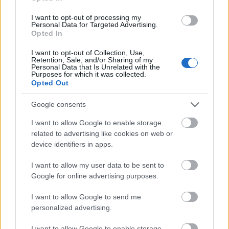
Felépítünk egy ideiglenes hidat! Már beszéltem is
Szekér manóval
, a seregünk vezetőjével. Szorgos
I want to opt-out of processing my
katonáink felépítik nekünk a hidat. És nem is fog
Personal Data for Targeted Advertising.
Opted In
többe kerülni ... 25 aranynál.
I want to opt-out of Collection, Use,
A 23 dolgos-szorgos-adózó manó nem hitt a fülének.
Retention, Sale, and/or Sharing of my
Personal Data that Is Unrelated with the
Az 50 aranyból 125 arany lett? És mindezt az ő
Purposes for which it was collected.
adójukból?
Opted Out
A 23 dolgos-szorgos-adózó manó pedig mi mást
tehetett volna, reggel felkelt, és elindult dolgozni,
Google consents
hogy jusson
AdóManónak
,
Strabatka manónak,
I want to allow Google to enable storage
Sky manónak
meg G
yogyó manónak
is ...
related to advertising like cookies on web or
device identifiers in apps.
I want to allow my user data to be sent to
Google for online advertising purposes.
Címkék:
abszurd
I want to allow Google to send me
personalized advertising.
I want to allow Google to enable storage