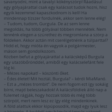
savanyodni, mint a tavalyi kökényszörp! Ráadásul
egy gólyajárattal csak egy kalácsot tudok hozni, hisz
egyik kezemmel kapaszkodnom is kell! Ha
mindennap tízszer fordulnék, akkor sem lenne elég!
– Tudom, tudom, Gurgula. De az sem lenne
megoldás, ha több gólyával többen mennétek. Nem
lennénk elegen a szürethez és megromlana a szörp a
földeken. Akkor aztán mit cserélgetnénk a túlparttal?
Hidd el, hogy mióta én vagyok a polgármester,
máson sem gondolkozom.
Közben befut a gólyajárattal a kalácsképű Burgula
egy utazóbőrönddel, amiből egy kalácselefánt fele
lóg ki.
– Mézes napokat! – köszönti őket.
– Édes életet! Mit hoztál, Burgula? – kérdi MiaManó.
– Ezt a „mézes trombit”. De nem fogom ezt így sokáig
bírni, majd beleszakadok! A kalácsföldiek álló nap a
fülemet rágják, hogy hozzak több és még több
szörpöt, mert nem lesz ez így elég mindenkinek.
A föld alattuk ekkor kipúposodik, majd egy lyuk lesz
a köze­pén. A lyukból egy bányászlámpás vakond