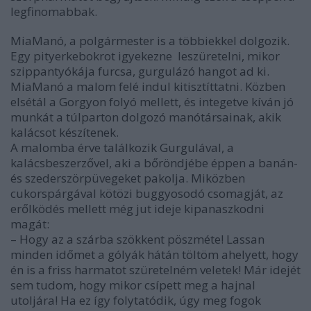
legfinomabbak.
MiaManó, a polgármester is a többiekkel dolgozik.
Egy pityerkebokrot igyekezne leszüretelni, mikor
szippantyókája furcsa, gurgulázó hangot ad ki.
MiaManó a malom felé indul kitisztíttatni. Közben
elsétál a Gorgyon folyó mellett, és inte­getve kíván jó
munkát a túlparton dolgozó manótársainak, akik
kalácsot készítenek.
A malomba érve találkozik Gur­gulával, a
kalácsbeszerzővel, aki a bőröndjébe éppen a banán-
és szederszörpüvegeket pakolja. Miközben
cukorspárgával kö­tözi buggyosodó csomagját, az
erőlködés mellett még jut ideje kipanaszkodni
magát:
– Hogy az a szárba szökkent pöszméte! Lassan
minden időmet a gólyák hátán töltöm ahelyett, hogy
én is a friss harmatot szü­retelném veletek! Már idejét
sem tudom, hogy mikor csípett meg a hajnal
utoljára! Ha ez így folyta­tódik, úgy meg fogok