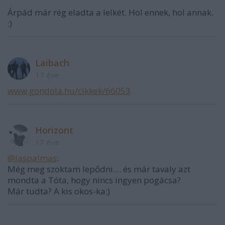
Árpád már rég eladta a lelkét. Hol ennek, hol annak.
:)
Laibach
17 éve
www.gondola.hu/cikkek/66053
Horizont
17 éve
@laspalmas
:
Még meg szoktam lepődni.... és már tavaly azt
mondta a Tóta, hogy nincs ingyen pogácsa?
Már tudta? A kis okos-ka:)