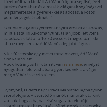
közelmúltban kitalált AdóManó figura segítségével
játékos formában és a mesék világának segítségével
megismertesse a gyerekekkel az adózás, a közös
pénz lényegét, értelmét..."
Szerintem egy kisgyereket annyira érdekli az adózás,
mint a sztálini Alkotmányunk, talán jobb lett volna
az adózás előtt álló 16-20 éveseket megcélozni, de
ahhoz meg nem az AdóManó a legjobb figura ...
A kis füzetecske egy mesét tartalmazott, AdóManó
első kalandjait.
A sok botrányos hír után itt van
ez a mese
, amelyet
nyugodtan felolvashatsz a gyerekednek ... a végén
meg a V'bőrös verzió tőlem.
Gyönyörű, tavaszi nap virradt Manóföld legnagyobb
szörpföldjére. A szüretelő manók már órák óta kint
vannak, hogy a hajnal első sugaraira előbújó
szörpharmatot begyűjtsék. Mindig ezek a cseppek a