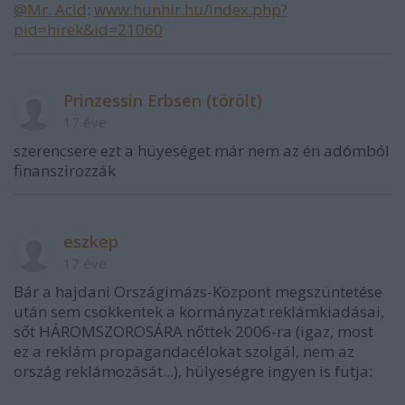
@Mr. Acid
:
www.hunhir.hu/index.php?
pid=hirek&id=21060
Prinzessin Erbsen (törölt)
17 éve
szerencsere ezt a hüyeséget már nem az én adómból
finanszirozzák
eszkep
17 éve
Bár a hajdani Országimázs-Központ megszüntetése
után sem csökkentek a kormányzat reklámkiadásai,
sőt HÁROMSZOROSÁRA nőttek 2006-ra (igaz, most
ez a reklám propagandacélokat szolgál, nem az
ország reklámozását...), hülyeségre ingyen is futja: