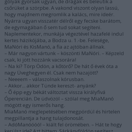
gólyák gyorsak ugyan, de drágák és beleütik a
csőrüket a szörpbe. A vakond viszont olyan lassú,
hogy majdnem meg­romlik a kalács, mire ideér.
Nyárra ugyan visszatér délről egy fecske barátom,
de egymagában ő sem tud sokat segíteni.
Naplementekor, munkája végeztével hazafelé indul
kertes házikójába, a Bodza u. 1.-be. Felesége,
MaNóri és KisManó, a fia az ajtóban állnak.
– Már nagyon vártunk – kö­szönti MaNóri. – Képzeld
csak, ki jött hozzánk vacsorára!
– Na ki? Törp Ödön, a kőtörő? De hát ő évek óta a
nagy Üveghegyen él. Csak nem hazajött?
– Neeeem – válaszolnak kórusban.
– Akkor... akkor Tünde kereszt- anyánk?
– Ő épp egy békát változtat vissza királyfivá
Óperencián. De üdvözöl – szólal meg MiaManó
mögött egy ismerős hang.
MiaManó meglepetésében megpördül és hirtelen
megpillant­ja a hang tulajdonosát.
– AdóManóóóó! – kiált fel örömében. – Hát te hogy
kerülsz ide? Azt hittem, Sárkányföldön segítesz