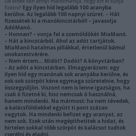
De kinek van annyi manómanija, hogy ezt ki tudja
fizetni?
Egy ilyen híd legalább 100 aranyba
kerülne. Az legalább 100 napnyi szüret. – Hát
fizessétek ki a manó­kincstárból! – javasolja
AdóManó.
– Honnan? – vonja fel a szem­öldökét MiaManó.
– Hát a kincstárból. Ahol az adót tartjátok.
MiaManó hatalmas pillákkal, értetlenül bámul
unokatestvé­rére.
– Nem értem... Midót? Dodót? A könyvtárban?
– Az adót a kincstárban. Elmagyarázom: egy
ilyen híd egy manónak sok aranyába kerülne, és
sok-sok szörpöt kéne egymaga szüretelnie, hogy
összegyűljön. Viszont nem is lenne igazságos, ha
csak ő fizetné ki, hisz nemcsak ő használná,
hanem mindenki. Na mármost: ha nem tévedek,
a kalácsföldiekkel együtt ti pont százan
vagytok. Ha mindenki befizet egy aranyat, az
nem sok. Ezek után megépíthetitek a hidat, és
hirtelen sokkal több szörpöt és kalácsot tudtok
cserélni és eladni.