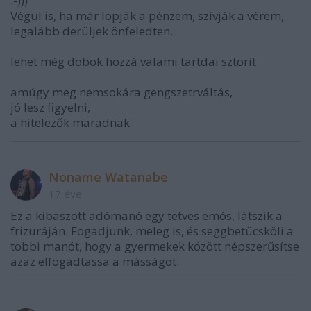
:-)))
Végül is, ha már lopják a pénzem, szívják a vérem,
legalább derüljek önfeledten.
lehet még dobok hozzá valami tartdai sztorit
amúgy meg nemsokára gengszetrváltás,
jó lesz figyelni,
a hitelezők maradnak
Noname Watanabe
17 éve
Ez a kibaszott adómanó egy tetves emós, látszik a
frizuráján. Fogadjunk, meleg is, és seggbetücsköli a
többi manót, hogy a gyermekek között népszerűsítse
azaz elfogadtassa a másságot.