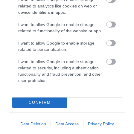
Ajánlott bejegyzések:
related to analytics like cookies on web or
device identifiers in apps.
Mégsem kampányol a Jobbik az EU-s
I want to allow Google to enable storage
zászlóval
related to functionality of the website or app.
I want to allow Google to enable storage
related to personalization.
Brüsszel csapdába akart csalni, de mi
túljártunk az eszükön!
I want to allow Google to enable storage
related to security, including authentication
functionality and fraud prevention, and other
user protection.
Papcsák, a Vörös Félholt
CONFIRM
Schiffer hűvös eleganciával kergette az
őrületbe Kálmán Olgát
Data Deletion
Data Access
Privacy Policy