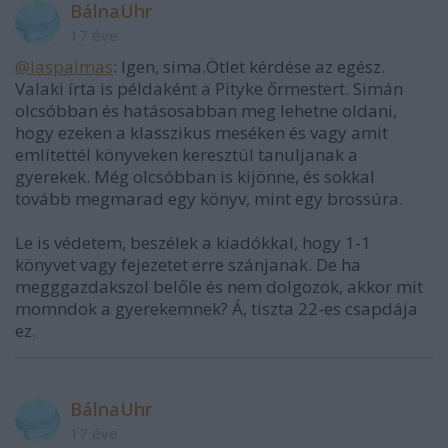
BálnaUhr
17 éve
@laspalmas
: Igen, sima.Ötlet kérdése az egész.
Valaki írta is példaként a Pityke őrmestert. Simán
olcsóbban és hatásosabban meg lehetne oldani,
hogy ezeken a klasszikus meséken és vagy amit
említettél könyveken keresztül tanuljanak a
gyerekek. Még olcsóbban is kijönne, és sokkal
tovább megmarad egy könyv, mint egy brossúra.
Le is védetem, beszélek a kiadókkal, hogy 1-1
könyvet vagy fejezetet erre szánjanak. De ha
megggazdakszol belőle és nem dolgozok, akkor mit
momndok a gyerekemnek? Á, tiszta 22-es csapdája
ez.
BálnaUhr
17 éve