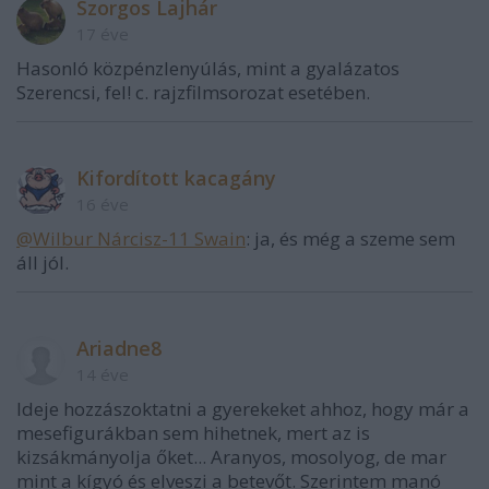
Szorgos Lajhár
17 éve
Hasonló közpénzlenyúlás, mint a gyalázatos
Szerencsi, fel! c. rajzfilmsorozat esetében.
Kifordított kacagány
16 éve
@Wilbur Nárcisz-11 Swain
: ja, és még a szeme sem
áll jól.
Ariadne8
14 éve
Ideje hozzászoktatni a gyerekeket ahhoz, hogy már a
mesefigurákban sem hihetnek, mert az is
kizsákmányolja őket... Aranyos, mosolyog, de mar
mint a kígyó és elveszi a betevőt. Szerintem manó