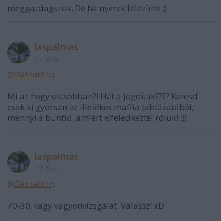
meggazdagszok. De ha nyerek felezünk :)
laspalmas
17 éve
@BálnaUhr
:
Mi az hogy olcsóbban?! Hát a jogdíjak???? Keresd
csak ki gyorsan az illetékes maffia táblázatából,
mennyi a büntid, amiért elfeledkeztél róluk! :))
laspalmas
17 éve
@BálnaUhr
:
70-30, vagy vagyonvizsgálat. Válassz! xD