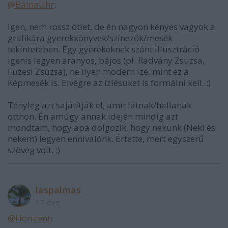
@BálnaUhr
:
Igen, nem rossz ötlet, de én nagyon kényes vagyok a
grafikára gyerekkönyvek/színezők/mesék
tekintetében. Egy gyerekeknek szánt illusztráció
igenis legyen aranyos, bájos (pl. Radvány Zsuzsa,
Füzesi Zsuzsa), ne ilyen modern izé, mint ez a
Képmesék is. Elvégre az ízlésüket is formálni kell. :)
Tényleg azt sajátítják el, amit látnak/hallanak
otthon. Én amúgy annak idején mindig azt
mondtam, hogy apa dolgozik, hogy nekünk (Neki és
nekem) legyen ennivalónk. Értette, mert egyszerű
szöveg volt. :)
laspalmas
17 éve
@Horizont
: