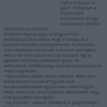
csak a kaláccsal az
igazi”. Próbáltam a
szomszédtól
kölcsönkérni, de egy
születésnapi tortához
elhasználta az összeset.
MiaManó elpanaszolja, a Gorgyon folyó
akadályozza őket abban, hogy a szörpöt és a
kalácsot szabadon cserélget­hessék. A túloldalon
üres mézeskalácsot esznek a mi híres csemegénk
nélkül, de mi is szörpöt eszünk szörppel. Így az
egyetlen lehetőség a többszöri gólya- és
vakondjárat. AdóManó egy pillanatra elcsodálkozik,
majd megkérdezi:
– Nem értelek titeket, kedves rokonok. Miért nem
hívtok hídverő manókat? Egy hét alatt
összeeszkábálnának egy pompás, széles tölgyfa
hidat. Azon aztán annyi kalácsot áthozhattok, hogy
csak győzzétek mártogatni.
– Az jó lenne! – válaszol MiaManó, a polgármester. –