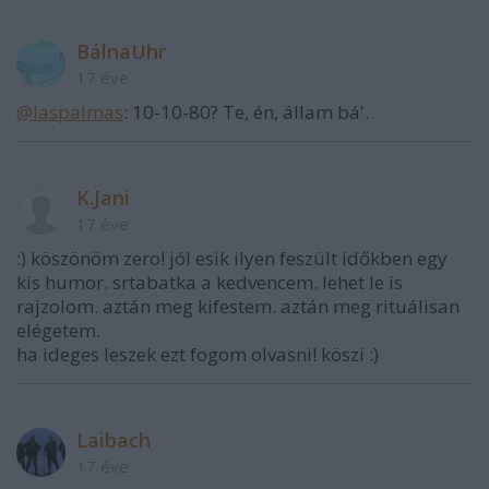
BálnaUhr
17 éve
@laspalmas
: 10-10-80? Te, én, állam bá'.
K.Jani
17 éve
:) köszönöm zero! jól esik ilyen feszült időkben egy
kis humor. srtabatka a kedvencem. lehet le is
rajzolom. aztán meg kifestem. aztán meg rituálisan
elégetem.
ha ideges leszek ezt fogom olvasni! köszi :)
Laibach
17 éve