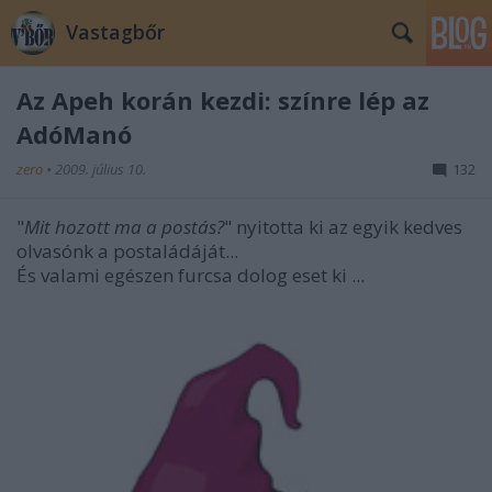
Vastagbőr
Az Apeh korán kezdi: színre lép az
AdóManó
zero
•
2009. július 10.
132
"
Mit hozott ma a postás?
" nyitotta ki az egyik kedves
olvasónk a postaládáját...
És valami egészen furcsa dolog eset ki ...