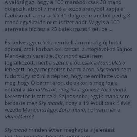
A valóság az, hogy a 100 manóból csak 38 manó
dolgozik, abból 7 manó a közös aranyból kapja a
fizetésüket, a maradék 31 dolgozó manóból pedig 8
manó egyáltalán nem is fizet adót. Vagyis a 100
aranyat a hídhoz a 23 balek manó fizeti be ...
És kedves gyerekek, nem kell ám mindig új hidat
építeni, csak karban kell tartani a meglévőket! Sajnos
Manóváros vezetője,
Sky manó
ezzel nem
foglalkozott, mert a szeme előtt csak a
ManóMetró
lebegett, hogy megépítse bármi áron.
Sky manó
nem
tudott úgy szólni a néphez, hogy ne említette volna
meg, hogy Ő bármi áron, de akkor is meg fogja
építeni a
ManóMetrót,
még ha a gonosz
Zorb manó
kereszetbe is tett neki. Sajnos soha, egyik manó sem
kérdezte meg
Sky manót
, hogy a 19 évből csak 4 évig
vezette Manóországot
Zorb manó
, hol van már a
ManóMetró
?
Sky manó
minden évben megkapta a jelentést
Jani'Tor manótól,
hogy Manófőváros