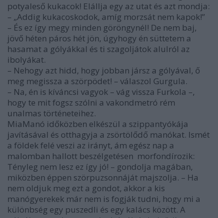
potyaleső kukacok! Elállja egy az utat és azt mondja:
– „Addig kukacoskodok, amíg morzsát nem kapok!”
– És ez így megy minden göröngynél! De nem baj,
jövő héten páros hét jön, úgyhogy én süttetem a
hasamat a gólyákkal és ti szagoljátok alulról az
ibolyákat.
– Nehogy azt hidd, hogy jobban jársz a gólyával, ő
meg megissza a szörpö­det! – válaszol Gurgula.
– Na, én is kíváncsi vagyok – vág vissza Furkola –,
hogy te mit fogsz szólni a vakondmetró rém
unalmas történeteihez.
MiaManó időközben elkészül a szip­pantyókája
javításával és otthagyja a zsörtölődő manókat. Ismét
a földek felé veszi az irányt, ám egész nap a
malomban hallott beszélgetésen morfondírozik:
Tényleg nem lesz ez így jó! – gondolja magában,
miközben éppen szörpuzsonnáját majszolja. – Ha
nem oldjuk meg ezt a gondot, akkor a kis
manógyerekek már nem is fogják tudni, hogy mi a
különbség egy puszedli és egy kalács között. A