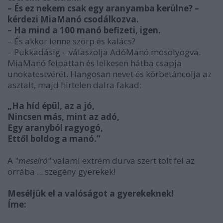
– És ez nekem csak egy aranyamba kerülne? –
kérdezi Mia­Manó csodálkozva.
– Ha mind a 100 manó befizeti, igen.
– És akkor lenne szörp és kalács?
– Pukkadásig – válaszolja AdóManó mosolyogva.
MiaManó felpattan és lelkesen hátba csapja
unokatestvérét. Hangosan nevet és körbetáncolja az
asztalt, majd hirtelen dalra fakad:
„Ha híd épül, az a jó,
Nincsen más, mint az adó,
Egy aranyból ragyogó,
Ettől boldog a manó.”
A "
meseíró
" valami extrém durva szert tolt fel az
orrába ... szegény gyerekek!
Meséljük el a valóságot a gyerekeknek!
Íme: