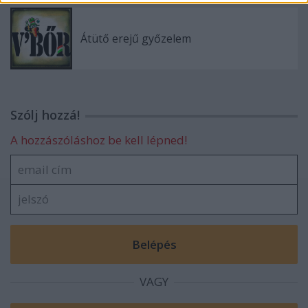
Átütő erejű győzelem
Szólj hozzá!
A hozzászóláshoz be kell lépned!
VAGY