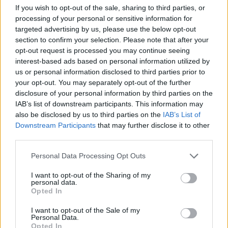
építettek!!!
- háborogtak a manók.
If you wish to opt-out of the sale, sharing to third parties, or
A felújításra
Strabatka manó
és csapata jelentkezett,
processing of your personal or sensitive information for
akivel
Sky manó
szokta reptetni a madarakat
targeted advertising by us, please use the below opt-out
Nagyréten, miközben szedik a friss, vörös szekfűket
section to confirm your selection. Please note that after your
...
Strabatka manó
és csapata mindig nagyon drágán
opt-out request is processed you may continue seeing
dolgozik, de mivel nincs konkurencia, meg nagy
interest-based ads based on personal information utilized by
us or personal information disclosed to third parties prior to
haverok
Sky manóval
, megtehetik. A közmanóknak
your opt-out. You may separately opt-out of the further
meg nincs beleszólásuk ...
disclosure of your personal information by third parties on the
IAB’s list of downstream participants. This information may
-Hogy menjünk át a másik oldalra egy évig, amíg le lesz
also be disclosed by us to third parties on the
IAB’s List of
zárva a híd?
- háborogtak továbbra is a manók.
Downstream Participants
that may further disclose it to other
Sky manónak
már nagyon tele volt a
töke
hócipője,
third parties.
hogy állandóan lázadoznak a manók, ahelyett, hogy
hálásak lennének Neki, ezért megkérte a helyettesét,
Please note that this website/app uses one or more Google
Personal Data Processing Opt Outs
kerekfejú
Gyogyó manót
, aki éppen itthon volt két
services and may gather and store information including but
zarándoklat között, hogy találjon ki valamit.
not limited to your visit or usage behaviour. You may click to
I want to opt-out of the Sharing of my
personal data.
grant or deny consent to Google and its third-party tags to
Opted In
Gyogyó manó
elvonult 3 napig, és csak gondolkozott,
use your data for below specified purposes in below Google
csak gondolkozott ... Majd kiállt a manók elé:
consent section.
I want to opt-out of the Sale of my
Personal Data.
-Manók! Ne aggódjatok! Megvan a megoldás!
Opted In