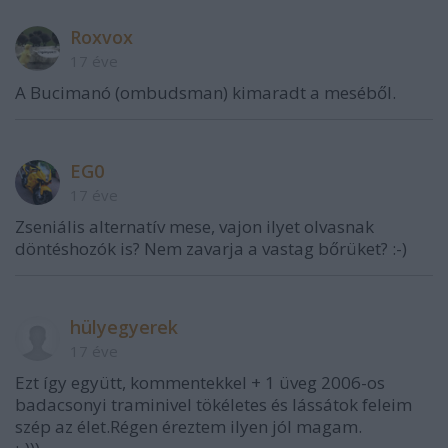
Roxvox
17 éve
A Bucimanó (ombudsman) kimaradt a meséből.
EG0
17 éve
Zseniális alternatív mese, vajon ilyet olvasnak
döntéshozók is? Nem zavarja a vastag bőrüket? :-)
hülyegyerek
17 éve
Ezt így együtt, kommentekkel + 1 üveg 2006-os
badacsonyi traminivel tökéletes és lássátok feleim
szép az élet.Régen éreztem ilyen jól magam.