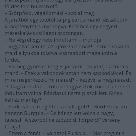
földes feje bukkan elő.
– Szörpföld, végállomás! – szólal meg.
A járatból egy tetőtől talpig sáros manó kászálódik
ki napfény­től hunyorogva. Kezében egy negyed
mézeskalács csillagot szorongat.
– Na végre! Egy hete indultam! – mondja.
– Vigyázat kérem, az ajtók záródnak! – szól a vakond,
majd a lyukba tolatva visszasöpri maga után a
földet.
– És még gyorsan meg is jártam! – folytatja a földes
manó. – Ezek a vakondok aztán nem kapkodják el! És
mire megérkezek, mi marad? – kezével a megmaradt
csillagra mutat. – Többet fogyasztok, mint ha el sem
indultam volna! Ráadásul tiszta piszok lett. Kinek
kell ez már így?
– Furkola! Te megetted a csillagot?! – Kérdezi sipító
hangon Burgula. – De hát az lett volna a nagy,
tavaszi „A szörpöt ne szöszöld, hörpöld!” verseny
fődíja!
– Ettem a fenét! – válaszol Furkola. – Már megint a