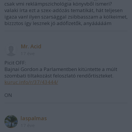
csak vmi reklámpszichológia könyvből ismeri?
valaki írta ezt a szex-adózás tematikát, hát teljesen
igaza van! ilyen szarsággal zsibbasszam a kölkeimet,
bizzztos így lesznek jó adófizetők, anyááááám
Mr. Acid
17 éve
Picit OFF:
Bajnai Gordon a Parlamentben kitüntette a múlt
szombati tiltakozást feloszlató rendőrtiszteket.
kuruc.info/r/37/43444/
ON
laspalmas
17 éve