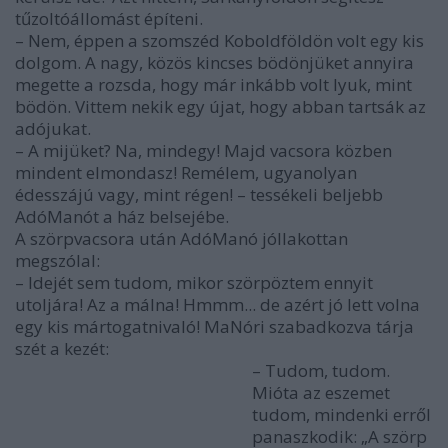
tűzoltóállomást építeni.
– Nem, éppen a szomszéd Koboldföldön volt egy kis
dolgom. A nagy, közös kincses bödönjüket annyira
megette a rozsda, hogy már inkább volt lyuk, mint
bödön. Vittem nekik egy újat, hogy abban tartsák az
adójukat.
– A mijüket? Na, mindegy! Majd vacsora közben
mindent elmondasz! Remélem, ugyanolyan
édesszájú vagy, mint régen! – tessékeli beljebb
AdóManót a ház belsejébe.
A szörpvacsora után AdóManó jóllakottan
megszólal:
– Idejét sem tudom, mikor szörpöztem ennyit
utoljára! Az a málna! Hmmm... de azért jó lett volna
egy kis mártogatnivaló! MaNóri szabadkozva tárja
szét a kezét:
– Tudom, tudom.
Mióta az eszemet
tudom, mindenki erről
panaszkodik: „A szörp