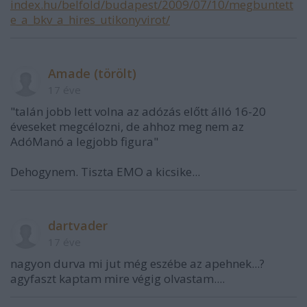
index.hu/belfold/budapest/2009/07/10/megbuntett
e_a_bkv_a_hires_utikonyvirot/
Amade (törölt)
17 éve
"talán jobb lett volna az adózás előtt álló 16-20
éveseket megcélozni, de ahhoz meg nem az
AdóManó a legjobb figura"
Dehogynem. Tiszta EMO a kicsike...
dartvader
17 éve
nagyon durva mi jut még eszébe az apehnek...?
agyfaszt kaptam mire végig olvastam....