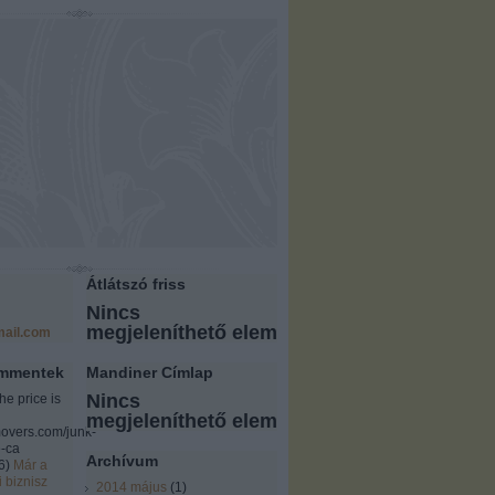
Átlátszó friss
Nincs
megjeleníthető elem
ail.com
ommentek
Mandiner Címlap
Nincs
the price is
megjeleníthető elem
overs.com/junk-
-ca
Archívum
6
)
Már a
i biznisz
2014 május
(
1
)