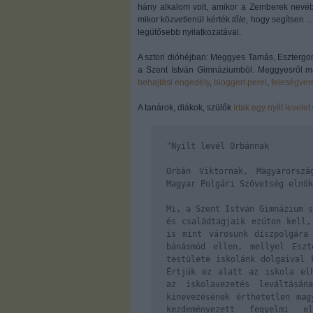
hány alkalom volt, amikor a Zemberek nevében
mikor közvetlenül kérték
tőle
, hogy segítsen .
legütősebb nyilatkozatával.
A sztori dióhéjban: Meggyes Tamás, Esztergo
a Szent István Gimnáziumból. Meggyesről má
behajtási engedély
,
bloggert perel
,
feleségver
A tanárok, diákok, szülők
írtak egy nyílt levelet
"Nyílt levél Orbánnak
Orbán Viktornak, Magyarorsz
Magyar Polgári Szövetség elnök
Mi, a Szent István Gimnázium s
és családtagjaik ezúton kell,
is mint városunk díszpolgára
bánásmód ellen, mellyel Eszt
testülete iskolánk dolgaival 
Értjük ez alatt az iskola elh
az iskolavezetés leváltásá
kinevezésének érthetetlen mag
kezdeményezett fegyelmi el