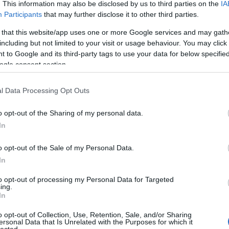
. This information may also be disclosed by us to third parties on the
IA
Participants
that may further disclose it to other third parties.
 that this website/app uses one or more Google services and may gath
including but not limited to your visit or usage behaviour. You may click 
 to Google and its third-party tags to use your data for below specifi
ogle consent section.
(308-an írták alá a Viktornak címzett
l Data Processing Opt Outs
 szervező volt. Ez most nekik a városban
ügyesek" voltak, hogy az interneten
ást meglovagolva egyszerűen fogták és
o opt-out of the Sharing of my personal data.
evében.
In
s és a Fidesz tagjai voltak, mindkét
, de még Kesztölcről is hoztak nyugdíjas
o opt-out of the Sale of my Personal Data.
enek. Nem tűntek.
In
rben komoly viták folytak arról, hogy a
to opt-out of processing my Personal Data for Targeted
alása miatt mi legyen most - a szülők,
ing.
k-e egy Jobbik bejelentésű tüntetéshez.
In
et kihagyni ezt az egy lehetőséget arra,
lgárának, Orbán Viktornak a figyelmét
o opt-out of Collection, Use, Retention, Sale, and/or Sharing
itt helyben az ő nevében is a helyi
ersonal Data that Is Unrelated with the Purposes for which it
lected.