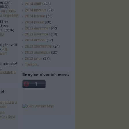
locybin-
2014 április
(
28
)
08.31.
2014 március
(
27
)
ó se 100%-
az engedélyt
2014 február
(
23
)
13 év
2014 január
(
28
)
st ez a
2013 december
(
22
)
2. 13:36
)
2013 november
(
18
)
tyi
2013 október
(
17
)
cigónevek!
2013 szeptember
(
24
)
7
)
Új,
2013 augusztus
(
10
)
gyar"
2013 július
(
27
)
 hazudsz!
Tovább
...
5
)
mutatott a
Ennyien olvastok most:
k
ét:
r
egalázta a
keket
ító
a a Hír24