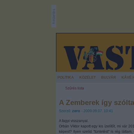
POLITIKA
KÖZÉLET
BULVÁR
KÁVÉ 
Szűrés lista
A Zemberek így szóltak
zero
Szerző:
- 2009.09.07. 10:41
A fagyi visszanyal.
Orbán Viktor kapott egy kis ízelítőt, mi vár 2
képest? Ilyen szelíd "tüntetést" is rég láttam