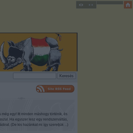
s még egy! Itt minden máshogy történik, és
osszul. Ha egyszer lesz egy rendszerváltás,
ádirat. (De kis hazánkat mi így szeretjük ...)