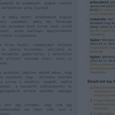
psilocybin33:
psi
lyamatát és eredményét, diákok, tanárok
spores.net/
(
2023.
 mérhetetlen sárba tiprását.
04:01
)
Ez a tároz
os, de megkapta 
t az eddig hozott intézkedések alapján
szobakutty:
Na? 
yzati szándékot, amely más fontosabb
távlatából hogy fe
tván városában Szent István nevét viselő
dolog?
(
2022.11.2
Egy kis családi mu
sével, annak esetleges megszüntetését
Páváéknál
sztását szorgalmazza.
0gábor:
Mocskos 
(
2021.01.12. 08:3
t ellen hozott, szakmaiságot teljesen
engedélyzett "ma
 az iskola hírnevéhez, múltjához és
utónevek
 hozzáértő, gyakorlatlan, a tantestület
0gábor:
@KömKel:
tőt állított iskolánk élére, ezzel is
(
2021.01.12. 08:3
ését.
Álközmunkásokat 
német tévésekne
Salgótarján
s eszközzel segítsen nekünk abban, hogy
os vezetését, hogy - félretéve iskolánk
Elmúlt hét top h
sa vissza a normális, nyugodt, önálló
ényeket, a hozzáértő iskolavezetést és
Balog miniszte
elégedésre történő mielőbbi végleges
iszonyatosan m
szegény gyere
A Nagy Államos
lekommunistázt
on akár egy országot, vagy csak egy
újságíróját
vonatkozásban nem lehet jobb, mint a
Schiffer hűvös
endje.