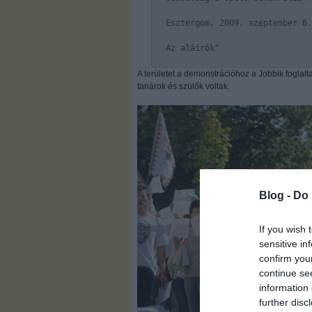
Esztergom, 2009. szeptember 6.
Az aláírók"
A területet a demonstrációhoz a Jobbik foglalt
tanárok és szülők voltak.
Blog -
Do 
If you wish 
sensitive in
confirm you
continue se
information 
further disc