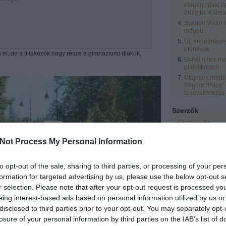
eleganciával k
őrületbe Kálmá
Stadion Viktor 
mögött
Új, engedélyze
utónevek
a el, de a tiltakozók nagy része a gimnáziumi diákok,
Ennél nincs mo
plakátkombó
Olajosok,rendőr
Sándor "Papa"
tanúvallomása
Szerzők
sHelf
(
profil
)
zero
(
profil
)
Not Process My Personal Information
eric
(
profil
)
laspalmas
(
profil
)
to opt-out of the sale, sharing to third parties, or processing of your per
Vendégblgr
(
profil
formation for targeted advertising by us, please use the below opt-out s
Rozsnyai Zsolt
(
pr
r selection. Please note that after your opt-out request is processed y
LCsilla16
(
profil
)
eing interest-based ads based on personal information utilized by us or
Egyéb
disclosed to third parties prior to your opt-out. You may separately opt-
losure of your personal information by third parties on the IAB’s list of