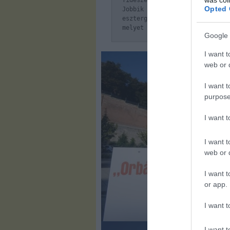
fideszesek művelnek, az minde
Opted 
Jobbik szimpatizáns, csak a
esztergomi és környékbeli p
melyet nem sikerült átadnunk a
Google 
I want t
web or d
I want t
purpose
I want 
I want t
web or d
I want t
or app.
I want t
I want t