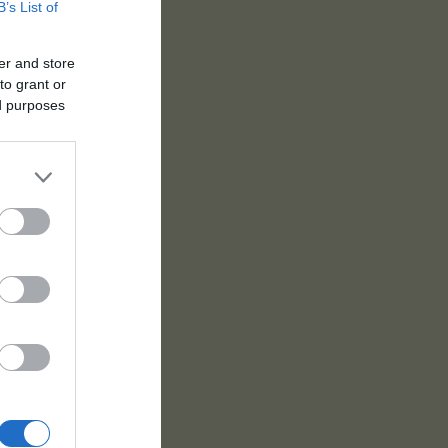
B’s List of
er and store
to grant or
ed purposes