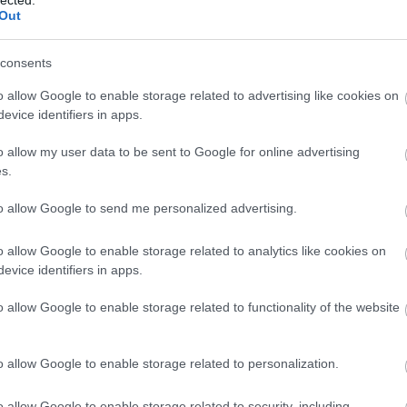
n, csak nem demokrácia. 308 zömében nem
Out
 gyermekük, iskolájuk jövőjéért aggódó
olgár látta el aláírásával a levelet,
 pártelnök úrnak."
consents
o allow Google to enable storage related to advertising like cookies on
evice identifiers in apps.
o allow my user data to be sent to Google for online advertising
s.
to allow Google to send me personalized advertising.
o allow Google to enable storage related to analytics like cookies on
evice identifiers in apps.
o allow Google to enable storage related to functionality of the website
o allow Google to enable storage related to personalization.
o allow Google to enable storage related to security, including