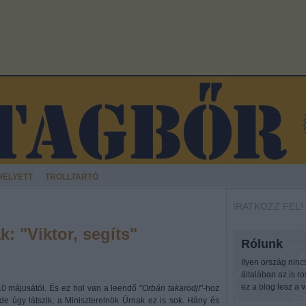
HELYETT
TROLLTARTÓ
IRATKOZZ FEL!
: "Viktor, segíts"
Rólunk
Ilyen ország ninc
általában az is r
ez a blog lesz a v
010 májusától. És ez hol van a leendő "
Orbán takarodj!
"-hoz
, de úgy látszik, a Miniszterelnök Úrnak ez is sok. Hány és