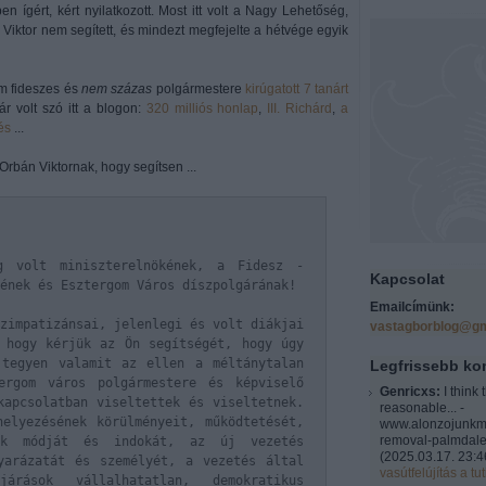
 ígért, kért nyilatkozott. Most itt volt a Nagy Lehetőség,
.. Viktor nem segített, és mindezt megfejelte a hétvége egyik
m fideszes és
nem százas
polgármestere
kirúgatott 7 tanárt
r volt szó itt a blogon:
320 milliós honlap
,
III. Richárd
,
a
és
...
Orbán Viktornak, hogy segítsen ...
ág volt miniszterelnökének, a Fidesz -
Kapcsolat
ének és Esztergom Város díszpolgárának!
Emailcímünk:
zimpatizánsai, jelenlegi és volt diákjai
vastagborblog@gm
 hogy kérjük az Ön segítségét, hogy úgy
 tegyen valamit az ellen a méltánytalan
Legfrissebb k
ergom város polgármestere és képviselő
Genricxs:
I think 
kapcsolatban viseltettek és viseltetnek.
reasonable... -
elyezésének körülményeit, működtetését,
www.alonzojunkm
removal-palmdale
nak módját és indokát, az új vezetés
(
2025.03.17. 23:4
yarázatát és személyét, a vezetés által
vasútfelújítás a tut
járások vállalhatatlan, demokratikus