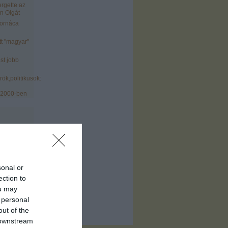
ergette az
n Olgát
tornáca
tt "magyar"
st jobb
ök,politikusok:
 2000-ben
sonal or
)
ection to
ofil
)
ou may
 personal
out of the
 downstream