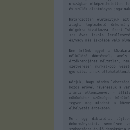
országban elképzelhetetlen fo
és szülők alkotmányos jogainak
Határozottan elutasítjuk az
aligha leplezhető önkormán
dolgokra hivatkozva, Szent Is
323 éves iskola lezülleszté
és/vagy más iskolába való olva
Nem értünk egyet a közakara
nélkülöző döntéssel, amely
értékrendjéhez méltatlan, nem
szétverésén munkálkodó veze
gyorsítva annak ellehetetlenít
Kérjük, hogy minden lehetsége
közös erővel rávehessük a vár
iránti ellenszenvét - állít
működéshez szükséges körülm
tegyen meg mindent a közmeg
elhelyezés érdekében.
Mert egy diktatúra, sújts
önkormányzatot, semmilyen 
szabadságra épülő demokrácia r