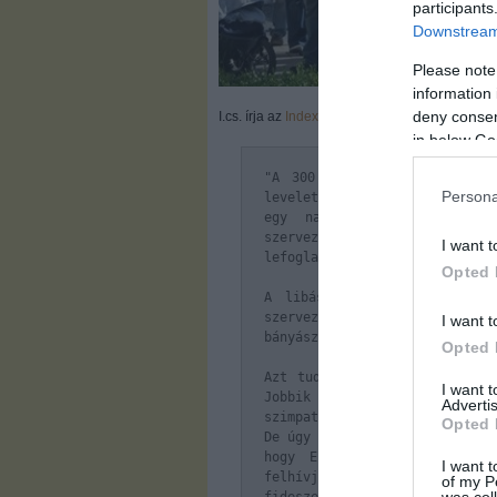
participants
Downstream 
Please note
information 
deny consent
I.cs. írja az
Index fórumom
:
in below Go
"A 300 fő feletti tömegből 
Persona
levelet) kb 15-20 fő Jobbikos
egy nagy pluszt hozhat, "
szerveződő polgári tiltakoz
I want t
lefoglalták a teret a Jobbik n
Opted 
A libás tüntetők a Fidelita
szervezet helyi elnökét láttam
I want t
bányászokat, hogy többnek tűnj
Opted 
Azt tudni kell, hogy a hátté
I want 
Jobbik "beelőzése", térfogl
Advertis
szimpatizánsok csatlakozhatna
Opted 
De úgy gondoltuk, hogy nem leh
hogy Esztergom város díszpo
I want t
felhívjuk arra, hogy amit 
of my P
was col