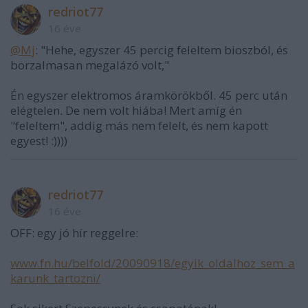
redriot77
16 éve
@Mj
: "Hehe, egyszer 45 percig feleltem bioszból, és
borzalmasan megalázó volt,"
Én egyszer elektromos áramkörökből. 45 perc után
elégtelen. De nem volt hiába! Mert amíg én
"feleltem", addig más nem felelt, és nem kapott
egyest! :))))
redriot77
16 éve
OFF: egy jó hír reggelre:
www.fn.hu/belfold/20090918/egyik_oldalhoz_sem_a
karunk_tartozni/