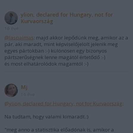
ylion, declared for Hungary, not for
Kurvaország
16 éve
@laspalmas
: majd akkor lepődünk meg, amikor az a
pár, aki maradt, mint képviselőjelölt jelenik meg
egyes pártokban :-) különösen egy bizonyos
pártszerűségnek lenne magától értetődő :-)
és most elhatárolódok magamtól :-)
Mj
16 éve
@ylion, declared for Hungary, not for Kurvaország
:
Na tudtam, hogy valami kimaradt.:)
"meg anno a statisztika előadónak is, amikor a