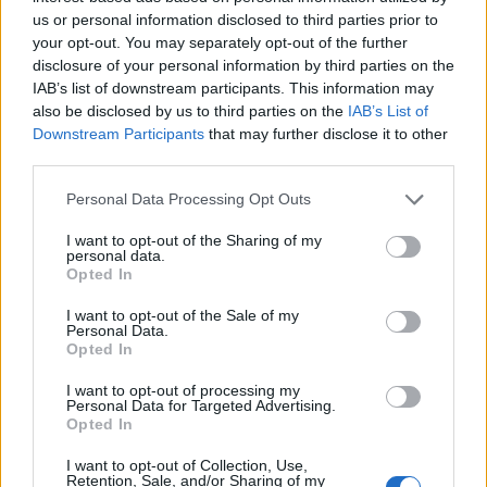
le, hogy Szepessy egy két lábbal a földön álló, a
us or personal information disclosed to third parties prior to
hétköznapi problémákat a rendelkezésére álló
your opt-out. You may separately opt-out of the further
eszközökkel gyakorlatban megoldó (nem csak
disclosure of your personal information by third parties on the
pofázik) ember. A sok szócsavaró, ígérgető
IAB’s list of downstream participants. This information may
manipulátor mellett hitelesnek tűnik.
also be disclosed by us to third parties on the
IAB’s List of
Downstream Participants
that may further disclose it to other
Meglátjuk milyen pártot sikerül szerveznie, de én
third parties.
már az első intézkedéseinél azt mondtam, hogy
Please note that this website/app uses one or more Google
Personal Data Processing Opt Outs
hiányoznak az ilyen hozzáállású emberek a
services and may gather and store information including but
parlamentből. Szerintem pozitív dolog, ha lesz
not limited to your visit or usage behaviour. You may click to
I want to opt-out of the Sharing of my
lehetőség lesz bejuttatni őket!
personal data.
grant or deny consent to Google and its third-party tags to
Opted In
use your data for below specified purposes in below Google
Bocs az OFFért.
consent section.
I want to opt-out of the Sale of my
Personal Data.
Opted In
Moredhel
I want to opt-out of processing my
Personal Data for Targeted Advertising.
16 éve
Opted In
no, hát végül úgyis minden jó elnyeri méltó
I want to opt-out of Collection, Use,
büntetését, úgyhogy nyaljunk csak be az USÁnak,
Retention, Sale, and/or Sharing of my