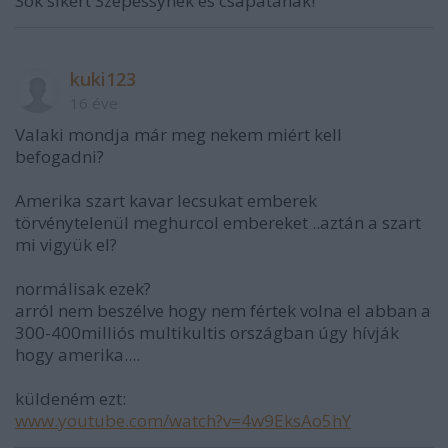
Sok sikert Szepessynek és csapatának!
kuki123
16 éve
Valaki mondja már meg nekem miért kell
befogadni?
Amerika szart kavar lecsukat emberek
törvénytelenül meghurcol embereket ..aztán a szart
mi vigyük el?
normálisak ezek?
arról nem beszélve hogy nem fértek volna el abban a
300-400milliós multikultis országban úgy hívják
hogy amerika....
küldeném ezt:
www.youtube.com/watch?v=4w9EksAo5hY