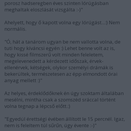
porosz hadseregben éves szinten lórúgásban
meghaltak eloszlását vizsgálta :-)"
Ahelyett, hogy ő kapott volna egy lórúgást...:) Nem
normális.
"Ó, hát a tanárom ugyan be nem vallotta volna, de
tuti hogy kíváncsi egyén :) Lehet benne volt az is,
hogy kissé filmszerű volt minden feleletem,
megelevenedett a kérdezett időszak, érvek-
ellenérvek, kétségek, olykor személyi drámák is
bekerültek, természetesen az épp elmondott órai
anyag mellett :)"
Az helyes, érdeklődőknek én úgy szoktam általában
mesélni, mintha csak a szomszéd sráccal történt
volna tegnap a lépcső előtt.:)
"Egyedül érettségi évében állított le 15 percnél. Igaz,
nem is feleltem túl sűrűn, úgy évente :-)"