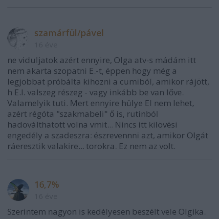
szamárfül/pável
16 éve
ne viduljatok azért ennyire, Olga atv-s mádám itt
nem akarta szopatni E.-t, éppen hogy még a
legjobbat próbálta kihozni a cumiból, amikor rájött,
h E.I. valszeg részeg - vagy inkább be van lőve.
Valamelyik tuti. Mert ennyire hülye EI nem lehet,
azért régóta "szakmabeli" ő is, rutinból
hadoválthatott volna vmit... Nincs itt kilövési
engedély a szadeszra: észrevennni azt, amikor Olgát
ráeresztik valakire... torokra. Ez nem az volt.
16,7%
16 éve
Szerintem nagyon is kedélyesen beszélt vele Olgika.