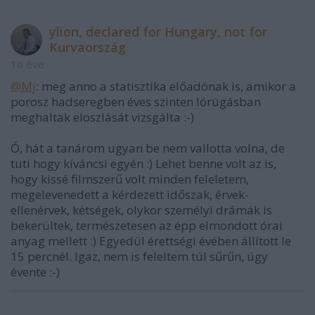
ylion, declared for Hungary, not for
Kurvaország
16 éve
@Mj
: meg anno a statisztika előadónak is, amikor a
porosz hadseregben éves szinten lórúgásban
meghaltak eloszlását vizsgálta :-)
Ó, hát a tanárom ugyan be nem vallotta volna, de
tuti hogy kíváncsi egyén :) Lehet benne volt az is,
hogy kissé filmszerű volt minden feleletem,
megelevenedett a kérdezett időszak, érvek-
ellenérvek, kétségek, olykor személyi drámák is
bekerültek, természetesen az épp elmondott órai
anyag mellett :) Egyedül érettségi évében állított le
15 percnél. Igaz, nem is feleltem túl sűrűn, úgy
évente :-)