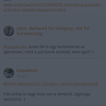
www.origo.hu/itthon/20080605-eltuntek-a-kubaiak-
a-bicskei-menekulttaborbol.html
ylion, declared for Hungary, not for
Kurvaország
16 éve
@laspalmas
: aztán ők is úgy tartották be az
ígéretüket, mint a pártjaink szokták, nem igaz? :)
laspalmas
16 éve
@ylion, declared for Hungary, not for Kurvaország
:
Hát azóta is nagy kuss van a témáról, úgyhogy
valószínű. :)