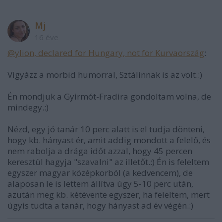
Mj
16 éve
@ylion, declared for Hungary, not for Kurvaország
:
Vigyázz a morbid humorral, Sztálinnak is az volt.:)
Én mondjuk a Gyirmót-Fradira gondoltam volna, de
mindegy.:)
Nézd, egy jó tanár 10 perc alatt is el tudja dönteni,
hogy kb. hányast ér, amit addig mondott a felelő, és
nem rabolja a drága időt azzal, hogy 45 percen
keresztül hagyja "szavalni" az illetőt.:) Én is feleltem
egyszer magyar középkorból (a kedvencem), de
alaposan le is lettem állítva úgy 5-10 perc után,
azután meg kb. kétévente egyszer, ha feleltem, mert
úgyis tudta a tanár, hogy hányast ad év végén.:)