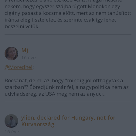
nekem, hogy egyszer szájbarúgott Monokon egy
cigány pasast a kocsma előtt, mert az nem tanúsított
iránta elég tiszteletet, és szerinte csak így lehet
beszélni velük.
Mj
16 éve
@Moredhel
:
Bocsánat, de mi az, hogy "mindig jól otthagytak a
szarban"? Ébredjünk már fel, a nagypolitika nem az
üdvhadsereg, az USA meg nem az anyuci...
ylion, declared for Hungary, not for
Kurvaország
16 éve