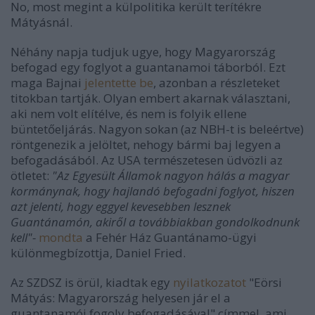
No, most megint a külpolitika került terítékre
Mátyásnál.
Néhány napja tudjuk ugye, hogy Magyarország
befogad egy foglyot a guantanamoi táborból. Ezt
maga Bajnai
jelentette be
, azonban a részleteket
titokban tartják. Olyan embert akarnak választani,
aki nem volt elítélve, és nem is folyik ellene
büntetőeljárás. Nagyon sokan (az NBH-t is beleértve)
röntgenezik a jelöltet, nehogy bármi baj legyen a
befogadásából. Az USA természetesen üdvözli az
ötletet:
"Az Egyesült Államok nagyon hálás a magyar
kormánynak, hogy hajlandó befogadni foglyot, hiszen
azt jelenti, hogy eggyel kevesebben lesznek
Guantánamón, akiről a továbbiakban gondolkodnunk
kell"-
mondta
a Fehér Ház Guantánamo-ügyi
különmegbízottja, Daniel Fried.
Az SZDSZ is örül, kiadtak egy
nyilatkozatot
"Eörsi
Mátyás: Magyarország helyesen jár el a
guantanamói fogoly befogadásával" címmel, ami