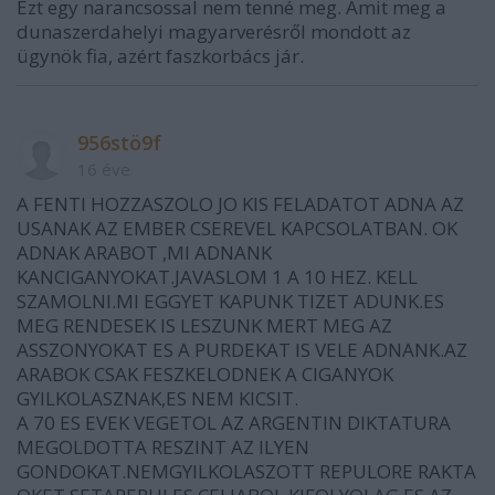
Ezt egy narancsossal nem tenné meg. Amit meg a
dunaszerdahelyi magyarverésről mondott az
ügynök fia, azért faszkorbács jár.
956stö9f
16 éve
A FENTI HOZZASZOLO JO KIS FELADATOT ADNA AZ
USANAK AZ EMBER CSEREVEL KAPCSOLATBAN. OK
ADNAK ARABOT ,MI ADNANK
KANCIGANYOKAT.JAVASLOM 1 A 10 HEZ. KELL
SZAMOLNI.MI EGGYET KAPUNK TIZET ADUNK.ES
MEG RENDESEK IS LESZUNK MERT MEG AZ
ASSZONYOKAT ES A PURDEKAT IS VELE ADNANK.AZ
ARABOK CSAK FESZKELODNEK A CIGANYOK
GYILKOLASZNAK,ES NEM KICSIT.
A 70 ES EVEK VEGETOL AZ ARGENTIN DIKTATURA
MEGOLDOTTA RESZINT AZ ILYEN
GONDOKAT.NEMGYILKOLASZOTT REPULORE RAKTA