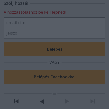
Szólj hozzá!
A hozzászóláshoz be kell lépned!
VAGY