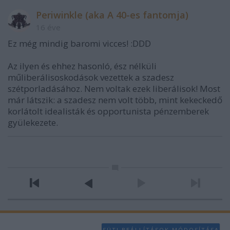
Periwinkle (aka A 40-es fantomja)
16 éve
Ez még mindig baromi vicces! :DDD
Az ilyen és ehhez hasonló, ész nélküli
műliberálisoskodások vezettek a szadesz
szétporladásához. Nem voltak ezek liberálisok! Most
már látszik: a szadesz nem volt több, mint kekeckedő
korlátolt idealisták és opportunista pénzemberek
gyülekezete.
SÜTI BEÁLLÍTÁSOK MÓDOSÍTÁSA