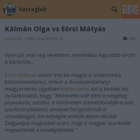
Vastagbőr
Kálmán Olga vs Eörsi Mátyás
laspalmas
•
2009. szeptember 18.
206
Ilyen jót már rég nevettem, nemhiába legszebb öröm
a káröröm...
Eörsi Mátyás
akkor írta be magát a tudatomba
kitörölhetetlenül, mikor a dunaszerdahelyi
magyarverés ügyében
eleresztette
azt a kedves kis
nyilatkozatot, hogy
"Rettenetes volt látni a rengeteg
provokatív, ostoba, a történelem szemétdombjára való
szurkolói plakátot, amelyek hol gyalázták a
szlovákságot, hol kétségbe vonták állami létüket.
Szégyelljük magunkat azért, hogy a magyar szurkolók
megsértették a vendéglátókat."