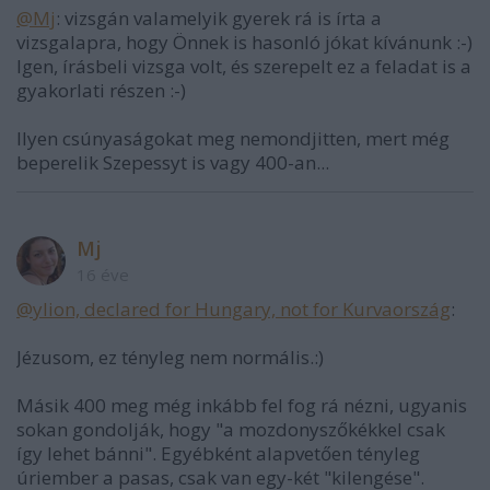
@Mj
: vizsgán valamelyik gyerek rá is írta a
vizsgalapra, hogy Önnek is hasonló jókat kívánunk :-)
Igen, írásbeli vizsga volt, és szerepelt ez a feladat is a
gyakorlati részen :-)
Ilyen csúnyaságokat meg nemondjitten, mert még
beperelik Szepessyt is vagy 400-an...
Mj
16 éve
@ylion, declared for Hungary, not for Kurvaország
:
Jézusom, ez tényleg nem normális.:)
Másik 400 meg még inkább fel fog rá nézni, ugyanis
sokan gondolják, hogy "a mozdonyszőkékkel csak
így lehet bánni". Egyébként alapvetően tényleg
úriember a pasas, csak van egy-két "kilengése".