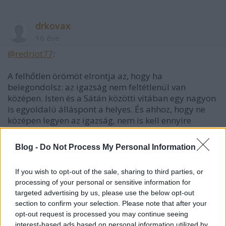
drkovax
16 éve
@redriot77
:
A felhőtlen örömöt elrontja az, hogy ha
belegondolsz: az igazság nem feltétlenül van
középen. Isten és a Sátán közötti vitában egy nagyon
is egyoldalú álláspont a helyes. És ahhoz, hogy ne
középen legyen az igazság, nem is kell ennyire
"szésőséges" vitapartnereket feltételezni. Ha pedig
az igazság nem középen van, akkor a középre állás a
Blog -
Do Not Process My Personal Information
hazugság támogatása.
If you wish to opt-out of the sale, sharing to third parties, or
processing of your personal or sensitive information for
redriot77
targeted advertising by us, please use the below opt-out
section to confirm your selection. Please note that after your
16 éve
opt-out request is processed you may continue seeing
@drkovax
: az eddigi tevékenységéből nekem az jött
interest-based ads based on personal information utilized by