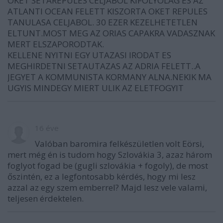
OKET SETAREPULES CELJABOL KIFOLYOLAG ES AZ
ATLANTI OCEAN FELETT KISZORTA OKET REPULES
TANULASA CELJABOL. 30 EZER KEZELHETETLEN
ELTUNT.MOST MEG AZ ORIAS CAPAKRA VADASZNAK
MERT ELSZAPORODTAK.
KELLENE NYITNI EGY UTAZASI IRODAT ES
MEGHIRDETNI SETAUTAZAS AZ ADRIA FELETT..A
JEGYET A KOMMUNISTA KORMANY ALNA.NEKIK MA
UGYIS MINDEGY MIERT ULIK AZ ELETFOGYIT
16 éve
Valóban baromira felkészületlen volt Eörsi,
mert még én is tudom hogy Szlovákia 3, azaz három
foglyot fogad be (gugli szlovákia + fogoly), de most
őszintén, ez a legfontosabb kérdés, hogy mi lesz
azzal az egy szem emberrel? Majd lesz vele valami,
teljesen érdektelen.