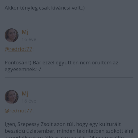
Akkor tényleg csak kíváncsi volt.:)
Mj
16 éve
@redriot77
:
Pontosan!:) Bár ezzel együtt én nem örültem az
egyesemnek.:-/
Mj
16 éve
@redriot77
:
Igen, Szepessy Zsolt azon túl, hogy egy kulturált
beszédű üzletember, minden tekintetben szokott élni
a rendelkezésre álló eszközeivel is. Maga mesélte