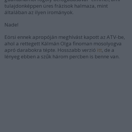
tulajdonképpen üres frázisok halmaza, mint
általában az ilyen irományok.
Nade!
Eörsi ennek apropóján meghívást kapott az ATV-be,
ahol a rettegett Kálmán Olga finoman mosolyogva
apró darabokra tépte. Hosszabb verzió
itt
, de a
lényeg ebben a szűk három percben is benne van.