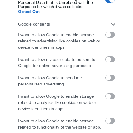
hátha megint jól otthagynak a szarban, mint MINDIG
Personal Data that Is Unrelated with the
Purposes for which it was collected.
a történelem során.
Opted Out
Google consents
ylion, declared for Hungary, not for
I want to allow Google to enable storage
Kurvaország
related to advertising like cookies on web or
16 éve
device identifiers in apps.
@redriot77
:
@drkovax
: elvi alapon jónak tűnik,
I want to allow my user data to be sent to
meglátjuk, mikorra lesz belőle valami, és milyen a
Google for online advertising purposes.
gyakorlati megvalósítás. rosszabbak már nem
lehetnek mint a többi, jobbak talán.
I want to allow Google to send me
personalized advertising.
I want to allow Google to enable storage
adhuvbeigiqe upiugtqeőoqőoqqe
related to analytics like cookies on web or
16 éve
device identifiers in apps.
Mi a fasz közünk van az USA
problémájához??????????
I want to allow Google to enable storage
related to functionality of the website or app.