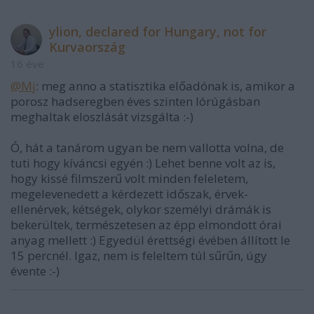
ylion, declared for Hungary, not for
Kurvaország
16 éve
@Mj
: meg anno a statisztika előadónak is, amikor a
porosz hadseregben éves szinten lórúgásban
meghaltak eloszlását vizsgálta :-)
Ó, hát a tanárom ugyan be nem vallotta volna, de
tuti hogy kíváncsi egyén :) Lehet benne volt az is,
hogy kissé filmszerű volt minden feleletem,
megelevenedett a kérdezett időszak, érvek-
ellenérvek, kétségek, olykor személyi drámák is
bekerültek, természetesen az épp elmondott órai
anyag mellett :) Egyedül érettségi évében állított le
15 percnél. Igaz, nem is feleltem túl sűrűn, úgy
évente :-)