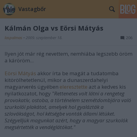
Vastagbőr
Kálmán Olga vs Eörsi Mátyás
laspalmas
•
2009. szeptember 18.
206
Ilyen jót már rég nevettem, nemhiába legszebb öröm
a káröröm...
Eörsi Mátyás
akkor írta be magát a tudatomba
kitörölhetetlenül, mikor a dunaszerdahelyi
magyarverés ügyében
eleresztette
azt a kedves kis
nyilatkozatot, hogy
"Rettenetes volt látni a rengeteg
provokatív, ostoba, a történelem szemétdombjára való
szurkolói plakátot, amelyek hol gyalázták a
szlovákságot, hol kétségbe vonták állami létüket.
Szégyelljük magunkat azért, hogy a magyar szurkolók
megsértették a vendéglátókat."