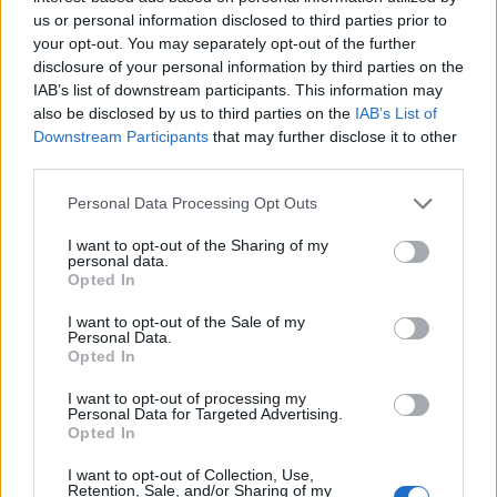
le, hogy Szepessy egy két lábbal a földön álló, a
us or personal information disclosed to third parties prior to
hétköznapi problémákat a rendelkezésére álló
your opt-out. You may separately opt-out of the further
eszközökkel gyakorlatban megoldó (nem csak
disclosure of your personal information by third parties on the
pofázik) ember. A sok szócsavaró, ígérgető
IAB’s list of downstream participants. This information may
manipulátor mellett hitelesnek tűnik.
also be disclosed by us to third parties on the
IAB’s List of
Downstream Participants
that may further disclose it to other
Meglátjuk milyen pártot sikerül szerveznie, de én
third parties.
már az első intézkedéseinél azt mondtam, hogy
Please note that this website/app uses one or more Google
Personal Data Processing Opt Outs
hiányoznak az ilyen hozzáállású emberek a
services and may gather and store information including but
parlamentből. Szerintem pozitív dolog, ha lesz
not limited to your visit or usage behaviour. You may click to
I want to opt-out of the Sharing of my
lehetőség lesz bejuttatni őket!
personal data.
grant or deny consent to Google and its third-party tags to
Opted In
use your data for below specified purposes in below Google
Bocs az OFFért.
consent section.
I want to opt-out of the Sale of my
Personal Data.
Opted In
Moredhel
I want to opt-out of processing my
Personal Data for Targeted Advertising.
16 éve
Opted In
no, hát végül úgyis minden jó elnyeri méltó
I want to opt-out of Collection, Use,
büntetését, úgyhogy nyaljunk csak be az USÁnak,
Retention, Sale, and/or Sharing of my