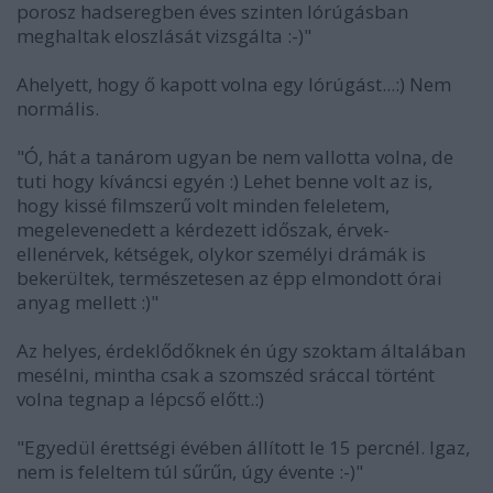
porosz hadseregben éves szinten lórúgásban
meghaltak eloszlását vizsgálta :-)"
Ahelyett, hogy ő kapott volna egy lórúgást...:) Nem
normális.
"Ó, hát a tanárom ugyan be nem vallotta volna, de
tuti hogy kíváncsi egyén :) Lehet benne volt az is,
hogy kissé filmszerű volt minden feleletem,
megelevenedett a kérdezett időszak, érvek-
ellenérvek, kétségek, olykor személyi drámák is
bekerültek, természetesen az épp elmondott órai
anyag mellett :)"
Az helyes, érdeklődőknek én úgy szoktam általában
mesélni, mintha csak a szomszéd sráccal történt
volna tegnap a lépcső előtt.:)
"Egyedül érettségi évében állított le 15 percnél. Igaz,
nem is feleltem túl sűrűn, úgy évente :-)"