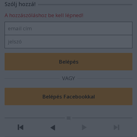
Szólj hozzá!
A hozzászóláshoz be kell lépned!
VAGY