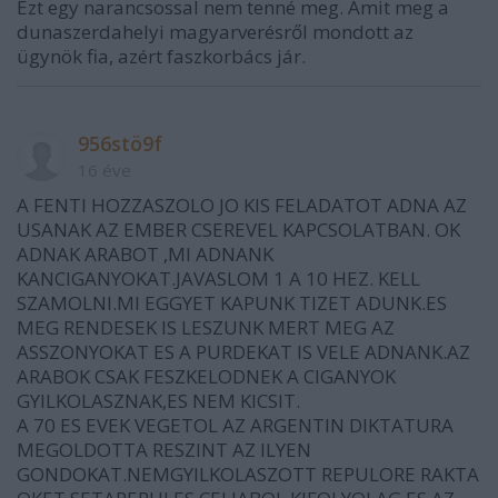
Ezt egy narancsossal nem tenné meg. Amit meg a
dunaszerdahelyi magyarverésről mondott az
ügynök fia, azért faszkorbács jár.
956stö9f
16 éve
A FENTI HOZZASZOLO JO KIS FELADATOT ADNA AZ
USANAK AZ EMBER CSEREVEL KAPCSOLATBAN. OK
ADNAK ARABOT ,MI ADNANK
KANCIGANYOKAT.JAVASLOM 1 A 10 HEZ. KELL
SZAMOLNI.MI EGGYET KAPUNK TIZET ADUNK.ES
MEG RENDESEK IS LESZUNK MERT MEG AZ
ASSZONYOKAT ES A PURDEKAT IS VELE ADNANK.AZ
ARABOK CSAK FESZKELODNEK A CIGANYOK
GYILKOLASZNAK,ES NEM KICSIT.
A 70 ES EVEK VEGETOL AZ ARGENTIN DIKTATURA
MEGOLDOTTA RESZINT AZ ILYEN
GONDOKAT.NEMGYILKOLASZOTT REPULORE RAKTA