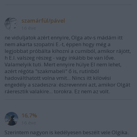
szamárfül/pável
16 éve
ne viduljatok azért ennyire, Olga atv-s mádám itt
nem akarta szopatni E.-t, éppen hogy még a
legjobbat próbálta kihozni a cumiból, amikor rájött,
h E.I. valszeg részeg - vagy inkább be van lőve.
Valamelyik tuti. Mert ennyire hülye EI nem lehet,
azért régóta "szakmabeli" ő is, rutinból
hadoválthatott volna vmit... Nincs itt kilövési
engedély a szadeszra: észrevennni azt, amikor Olgát
ráeresztik valakire... torokra. Ez nem az volt.
16,7%
16 éve
Szerintem nagyon is kedélyesen beszélt vele Olgika.