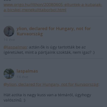
www.origo.hu/itthon/20080605-eltuntek-a-kubaiak-
a-bicskei-menekulttaborbol.html
ylion, declared for Hungary, not for
Kurvaország
16 éve
@laspalmas
: aztán ők is úgy tartották be az
ígéretüket, mint a pártjaink szokták, nem igaz? :)
laspalmas
16 éve
@ylion, declared for Hungary, not for Kurvaország
:
Hát azóta is nagy kuss van a témáról, úgyhogy
valószínű. :)