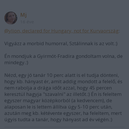
Mj
16 éve
@ylion, declared for Hungary, not for Kurvaország
:
Vigyázz a morbid humorral, Sztálinnak is az volt.:)
Én mondjuk a Gyirmót-Fradira gondoltam volna, de
mindegy.:)
Nézd, egy jó tanár 10 perc alatt is el tudja dönteni,
hogy kb. hányast ér, amit addig mondott a felelő, és
nem rabolja a drága időt azzal, hogy 45 percen
keresztül hagyja "szavalni" az illetőt.:) Én is feleltem
egyszer magyar középkorból (a kedvencem), de
alaposan le is lettem állítva úgy 5-10 perc után,
azután meg kb. kétévente egyszer, ha feleltem, mert
úgyis tudta a tanár, hogy hányast ad év végén.:)