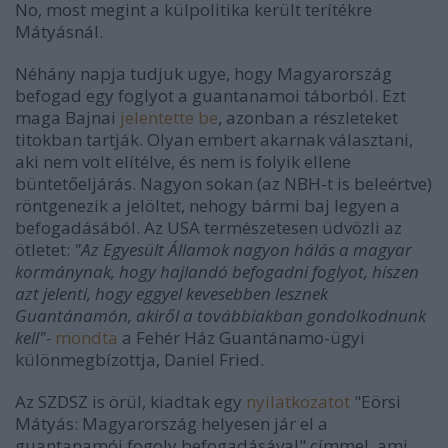
No, most megint a külpolitika került terítékre
Mátyásnál.
Néhány napja tudjuk ugye, hogy Magyarország
befogad egy foglyot a guantanamoi táborból. Ezt
maga Bajnai
jelentette be
, azonban a részleteket
titokban tartják. Olyan embert akarnak választani,
aki nem volt elítélve, és nem is folyik ellene
büntetőeljárás. Nagyon sokan (az NBH-t is beleértve)
röntgenezik a jelöltet, nehogy bármi baj legyen a
befogadásából. Az USA természetesen üdvözli az
ötletet:
"Az Egyesült Államok nagyon hálás a magyar
kormánynak, hogy hajlandó befogadni foglyot, hiszen
azt jelenti, hogy eggyel kevesebben lesznek
Guantánamón, akiről a továbbiakban gondolkodnunk
kell"-
mondta
a Fehér Ház Guantánamo-ügyi
különmegbízottja, Daniel Fried.
Az SZDSZ is örül, kiadtak egy
nyilatkozatot
"Eörsi
Mátyás: Magyarország helyesen jár el a
guantanamói fogoly befogadásával" címmel, ami