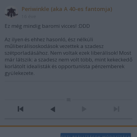
Periwinkle (aka A 40-es fantomja)
16 éve
Ez még mindig baromi vicces! :DDD
Az ilyen és ehhez hasonló, ész nélküli
műliberálisoskodások vezettek a szadesz
szétporladásához. Nem voltak ezek liberálisok! Most
már látszik: a szadesz nem volt több, mint kekeckedő
korlátolt idealisták és opportunista pénzemberek
gyülekezete.
SÜTI BEÁLLÍTÁSOK MÓDOSÍTÁSA