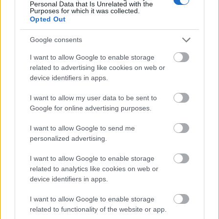
hátha megint jól otthagynak a szarban, mint MINDIG
Personal Data that Is Unrelated with the
Purposes for which it was collected.
a történelem során.
Opted Out
Google consents
ylion, declared for Hungary, not for
I want to allow Google to enable storage
Kurvaország
related to advertising like cookies on web or
16 éve
device identifiers in apps.
@redriot77
:
@drkovax
: elvi alapon jónak tűnik,
I want to allow my user data to be sent to
meglátjuk, mikorra lesz belőle valami, és milyen a
Google for online advertising purposes.
gyakorlati megvalósítás. rosszabbak már nem
lehetnek mint a többi, jobbak talán.
I want to allow Google to send me
personalized advertising.
I want to allow Google to enable storage
adhuvbeigiqe upiugtqeőoqőoqqe
related to analytics like cookies on web or
16 éve
device identifiers in apps.
Mi a fasz közünk van az USA
problémájához??????????
I want to allow Google to enable storage
related to functionality of the website or app.