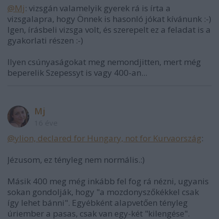
@Mj
: vizsgán valamelyik gyerek rá is írta a
vizsgalapra, hogy Önnek is hasonló jókat kívánunk :-)
Igen, írásbeli vizsga volt, és szerepelt ez a feladat is a
gyakorlati részen :-)
Ilyen csúnyaságokat meg nemondjitten, mert még
beperelik Szepessyt is vagy 400-an...
Mj
16 éve
@ylion, declared for Hungary, not for Kurvaország
:
Jézusom, ez tényleg nem normális.:)
Másik 400 meg még inkább fel fog rá nézni, ugyanis
sokan gondolják, hogy "a mozdonyszőkékkel csak
így lehet bánni". Egyébként alapvetően tényleg
úriember a pasas, csak van egy-két "kilengése".