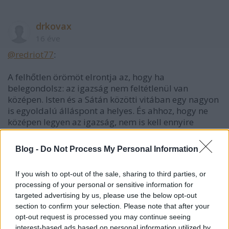
drkovax
16 éve
@redriot77
:
A felhőtlen örömöt elrontja az, hogy ha
belegondolsz: az igazság nem feltétlenül van
középen. Isten és a Sátán közötti vitában egy nagyon
is egyoldalú álláspont a helyes. És ahhoz, hogy ne
középen legyen az igazság, nem is kell ennyire
"szésőséges" vitapartnereket feltételezni. Ha pedig
az igazság nem középen van, akkor a középre állás a
Blog -
Do Not Process My Personal Information
hazugság támogatása.
If you wish to opt-out of the sale, sharing to third parties, or
processing of your personal or sensitive information for
redriot77
targeted advertising by us, please use the below opt-out
section to confirm your selection. Please note that after your
16 éve
opt-out request is processed you may continue seeing
@drkovax
: az eddigi tevékenységéből nekem az jött
interest-based ads based on personal information utilized by