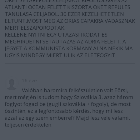
OKET SETAREPULES CELJABOL KIFOLYOLAG ES AZ
ATLANTI OCEAN FELETT KISZORTA OKET REPULES
TANULASA CELJABOL. 30 EZER KEZELHETETLEN
ELTUNT.MOST MEG AZ ORIAS CAPAKRA VADASZNAK
MERT ELSZAPORODTAK.
KELLENE NYITNI EGY UTAZASI IRODAT ES
MEGHIRDETNI SETAUTAZAS AZ ADRIA FELETT..A
JEGYET A KOMMUNISTA KORMANY ALNA.NEKIK MA
UGYIS MINDEGY MIERT ULIK AZ ELETFOGYIT
16 éve
Valóban baromira felkészületlen volt Eörsi,
mert még én is tudom hogy Szlovákia 3, azaz három
foglyot fogad be (gugli szlovákia + fogoly), de most
őszintén, ez a legfontosabb kérdés, hogy mi lesz
azzal az egy szem emberrel? Majd lesz vele valami,
teljesen érdektelen.