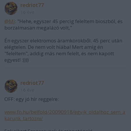
redriot77
16 éve
@Mj
: "Hehe, egyszer 45 percig feleltem bioszból, és
borzalmasan megalázó volt,"
Én egyszer elektromos áramkörökből. 45 perc után
elégtelen. De nem volt hiába! Mert amíg én
"feleltem", addig más nem felelt, és nem kapott
egyest! :))))
redriot77
16 éve
OFF: egy jó hír reggelre:
www.fn.hu/belfold/20090918/egyik_oldalhoz_sem_a
karunk_tartozni/