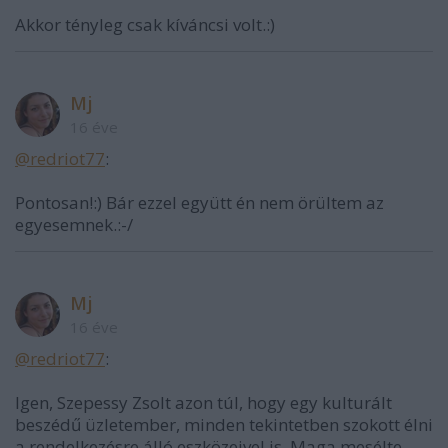
Akkor tényleg csak kíváncsi volt.:)
Mj
16 éve
@redriot77
:
Pontosan!:) Bár ezzel együtt én nem örültem az
egyesemnek.:-/
Mj
16 éve
@redriot77
:
Igen, Szepessy Zsolt azon túl, hogy egy kulturált
beszédű üzletember, minden tekintetben szokott élni
a rendelkezésre álló eszközeivel is. Maga mesélte