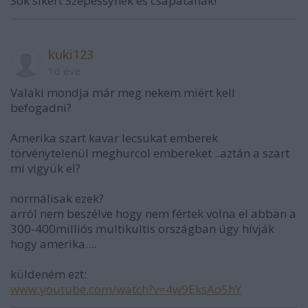
Sok sikert Szepessynek és csapatának!
kuki123
16 éve
Valaki mondja már meg nekem miért kell
befogadni?
Amerika szart kavar lecsukat emberek
törvénytelenül meghurcol embereket ..aztán a szart
mi vigyük el?
normálisak ezek?
arról nem beszélve hogy nem fértek volna el abban a
300-400milliós multikultis országban úgy hívják
hogy amerika....
küldeném ezt:
www.youtube.com/watch?v=4w9EksAo5hY