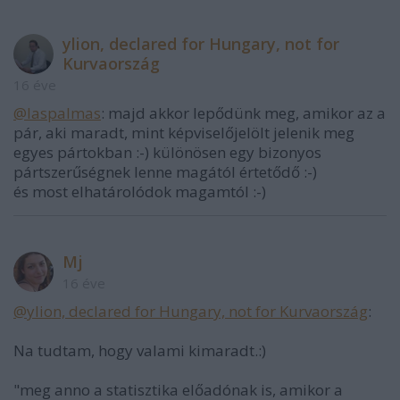
ylion, declared for Hungary, not for
Kurvaország
16 éve
@laspalmas
: majd akkor lepődünk meg, amikor az a
pár, aki maradt, mint képviselőjelölt jelenik meg
egyes pártokban :-) különösen egy bizonyos
pártszerűségnek lenne magától értetődő :-)
és most elhatárolódok magamtól :-)
Mj
16 éve
@ylion, declared for Hungary, not for Kurvaország
:
Na tudtam, hogy valami kimaradt.:)
"meg anno a statisztika előadónak is, amikor a