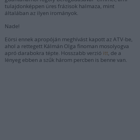
tulajdonképpen üres frázisok halmaza, mint
általában az ilyen irományok.
Nade!
Eörsi ennek apropóján meghívást kapott az ATV-be,
ahol a rettegett Kálmán Olga finoman mosolyogva
apró darabokra tépte. Hosszabb verzió
itt
, de a
lényeg ebben a szűk három percben is benne van.