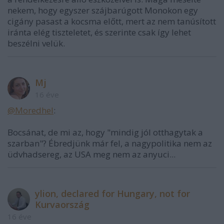
nekem, hogy egyszer szájbarúgott Monokon egy
cigány pasast a kocsma előtt, mert az nem tanúsított
iránta elég tiszteletet, és szerinte csak így lehet
beszélni velük.
Mj
16 éve
@Moredhel
:
Bocsánat, de mi az, hogy "mindig jól otthagytak a
szarban"? Ébredjünk már fel, a nagypolitika nem az
üdvhadsereg, az USA meg nem az anyuci...
ylion, declared for Hungary, not for
Kurvaország
16 éve