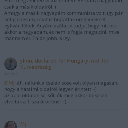
Ettől még lehetett volna érintett '56-ban a nagyapád,
csak a másik oldalról.:)
Amúgy a másik nagyapám kommunista volt, így pár
hétig édesanyámat is bújtatták öregnéniknél,
nyilván féltek. Anyám azóta se tudja, hogy mit tett
akkor a nagyapám, és nem is fogja megtudni, mivel
már nem él. Talán jobb is így.
ylion, declared for Hungary, not for
Kurvaország
16 éve
@Mj
: áh, nálunk a család sose volt olyan magasan,
hogy a hatalmi oldalról legyen érintett :-)
az apai oldalon se, sőt, ők még akkor békésen
elvoltak a Tisza árterénél :-)
Mj