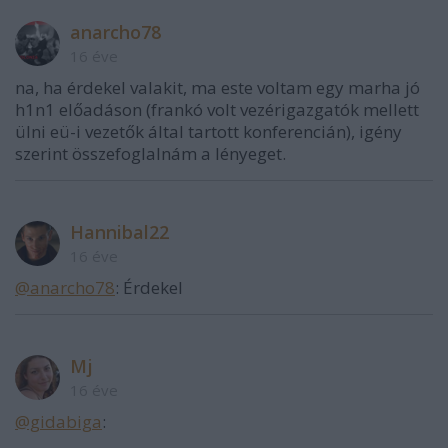
anarcho78
16 éve
na, ha érdekel valakit, ma este voltam egy marha jó
h1n1 előadáson (frankó volt vezérigazgatók mellett
ülni eü-i vezetők által tartott konferencián), igény
szerint összefoglalnám a lényeget.
Hannibal22
16 éve
@anarcho78
: Érdekel
Mj
16 éve
@gidabiga
: