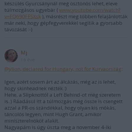
készülés Gyurcsánynál meg ösztönös lehet, eleve
túlmozgásos ugyebár (
www.youtube.com/watch?
v=FQ690FFSXsk
), másrészt meg többen felajánlották
már neki, hogy gépfegyverekkel segítik a gyorsabb
távozását :-)
Mj
16 éve
@ylion, declared for Hungary, not for Kurvaország
:
Igen, azért sosem árt az álcázás, még az is lehet,
hogy skinheadnek nézték.:)
Hehe, a Slipknottól a Left Behind-ot még szeretem
is.:) Ráadásul itt a túlmozgás még össze is csengett
azzal a PR-os szándékkal, hogy olyan kis mókás,
táncolós legyen, mint Hugh Grant, amikor
miniszterelnököt alakít.
Nagyapám is úgy úszta meg a november 4-iki