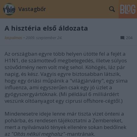
Vastagbőr
A hisztéria első áldozata
laspalmas
•
2009. szeptember 24.
204
Az országban egyre több helyen ütötte fel a fejét a
H1N1, de számottevő megbetegedés, illetve súlyos
szövődmény nem volt még sehol. Köhögés, láz pár
napig, és kész. Vagyis egyre biztosabban látszik,
hogy egy óriási műpánik a "világjárvány", egy sima
influenza, ami egyszerűen csak egy jó üzlet a
gyógyszergyártóknak. (Mi például 6 milliárdért
veszünk oltóanyagot egy ciprusi offshore-cégtől.)
Mindenesetre ideje lenne már tiszta vizet önteni a
pohárba, és rendesen tájékoztatni a Zembereket,
mert a nyilvánvaló tények ellenére sokan bedőlnek
az
"Oltás nélkül meghalsz"
-mantrának.