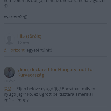
nem volt más dolga, mint az unokáira néha vigyázni
:D
nyertem? :)))
llll5 (törölt)
16 éve
@Horizont
: egyetértünk:)
ylion, declared for Hungary, not for
Kurvaország
16 éve
@Mj
: "Éljen belőve nyugdíjig! Bocsánat, milyen
nyugdíjig?" kb. ez ugrott be, tisztára amerikai
egészségügy.