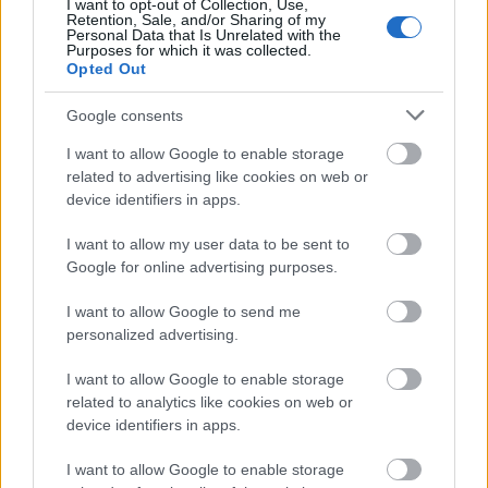
I want to opt-out of Collection, Use,
Volt szó itt is az Omnivestről, Zero ki nem hagyta
Retention, Sale, and/or Sharing of my
volna. Tudod, a hívószavak: milliárdok, kormány,
Personal Data that Is Unrelated with the
Purposes for which it was collected.
offshore
Opted Out
vastagbor.blog.hu/2009/08/11/ciprusi_offshore_cegt
ol_veszi_az_oltoanyagot
Google consents
I want to allow Google to enable storage
related to advertising like cookies on web or
Mj
device identifiers in apps.
16 éve
I want to allow my user data to be sent to
@gidabiga
:
Google for online advertising purposes.
Na ehhez képest übergáz, hogy az egyik
I want to allow Google to send me
unokahúgom gyakorlatilag semmilyen gyümölcsöt
personalized advertising.
nem hajlandó megenni, de zöldségből is kb. csak
háromfélét.:-/ (Rizs, krumpli és társai.)
I want to allow Google to enable storage
related to analytics like cookies on web or
device identifiers in apps.
gidabiga
I want to allow Google to enable storage
16 éve