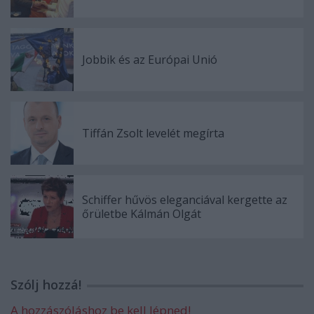
Jobbik és az Európai Unió
Tiffán Zsolt levelét megírta
Schiffer hűvös eleganciával kergette az
őrületbe Kálmán Olgát
Szólj hozzá!
A hozzászóláshoz be kell lépned!