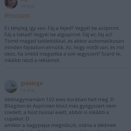
16 éve
@Horizont
:
Ez tényleg így van. Fáj a fejed? Vegyél be aszpirint.
Fáj a hátad? Vegyél be algopirint. Fáj ez, fáj az?
Tömd magad tablettákkal, és akkor automatikusan
minden fájdalom elmúlik. Az, hogy mitől van, és mit
okoz, ha öntöd magadba a sok vegyszert? Szard le,
inkább nézd a reklámot.
gidabiga
16 éve
dédnagymamám 102 éves korában halt meg :D
Bilagiton és Aspirinen kívül más gyógyszert nem
szedett, a húst hússal evett, abból is inkább a
cupákot :D
amikor a nagypapa megnősült, utána a dédinek