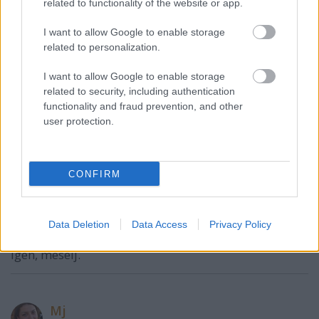
related to functionality of the website or app.
@Mj
:
I want to allow Google to enable storage
related to personalization.
én nagy mennyiségben vagyok zöldség- és
gyümölcsfogysztó, de sajnos vennem kell, kert van,
I want to allow Google to enable storage
de kicsi :(
related to security, including authentication
és nem tudhatom, mivel permetezik és gyorsítják az
functionality and fraud prevention, and other
érést, én már ha akarnék, sem tudnék olyan
user protection.
egészségesen élni :(
CONFIRM
laspalmas
16 éve
@anarcho78
:
Data Deletion
Data Access
Privacy Policy
Igen, mesélj.
Mj