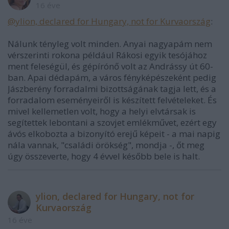
16 éve
@ylion, declared for Hungary, not for Kurvaország
:
Nálunk tényleg volt minden. Anyai nagyapám nem
vérszerinti rokona például Rákosi egyik tesójához
ment feleségül, és gépírónő volt az Andrássy út 60-
ban. Apai dédapám, a város fényképészeként pedig
Jászberény forradalmi bizottságának tagja lett, és a
forradalom eseményeiről is készített felvételeket. És
mivel kellemetlen volt, hogy a helyi elvtársak is
segítettek lebontani a szovjet emlékművet, ezért egy
ávós elkobozta a bizonyító erejű képeit - a mai napig
nála vannak, "családi örökség", mondja -, őt meg
úgy összeverte, hogy 4 évvel később bele is halt.
ylion, declared for Hungary, not for
Kurvaország
16 éve