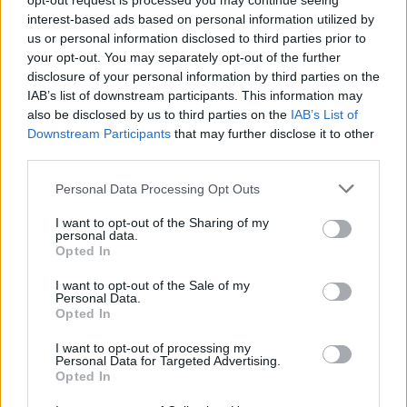
opt-out request is processed you may continue seeing
interest-based ads based on personal information utilized by
us or personal information disclosed to third parties prior to
gidabiga
your opt-out. You may separately opt-out of the further
16 éve
disclosure of your personal information by third parties on the
@Mj
:
IAB’s list of downstream participants. This information may
also be disclosed by us to third parties on the
IAB’s List of
tudom én, csak azért jutott eszembe, hogy ő tényleg
Downstream Participants
that may further disclose it to other
a legkevesebb vegyi anyagot vitte a szervezetébe :D
third parties.
csirkék, tyúkok, kacsák az udvaron, disznók az ólban,
Please note that this website/app uses one or more Google
Personal Data Processing Opt Outs
a kertben zöldség, gyümölcs, mindig idény szerint,
services and may gather and store information including but
télen savanyúkáposzta és savanyúság.
not limited to your visit or usage behaviour. You may click to
I want to opt-out of the Sharing of my
és no stressz :)))
personal data.
grant or deny consent to Google and its third-party tags to
valahogy ez lenne a normális :D
Opted In
use your data for below specified purposes in below Google
consent section.
I want to opt-out of the Sale of my
Personal Data.
Opted In
laspalmas
16 éve
I want to opt-out of processing my
Personal Data for Targeted Advertising.
@belzebubó
:
Opted In