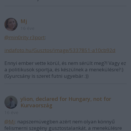
Mj
16 éve
@min0rity r3port
:
indafoto.hu/Gusztos/image/5337851-a10cb92d
Ennyi ember vette körül, és nem sérült meg?! Vagy ez
a politikusok sportja, és készülnek a menekülésre?:)
(Gyurcsány is szeret futni ugyebár.:))
ylion, declared for Hungary, not for
Kurvaország
16 éve
@Mj
: napszemüvegben azért nem olyan könnyű
felismerni szegény gusztostalankát. a menekülésre