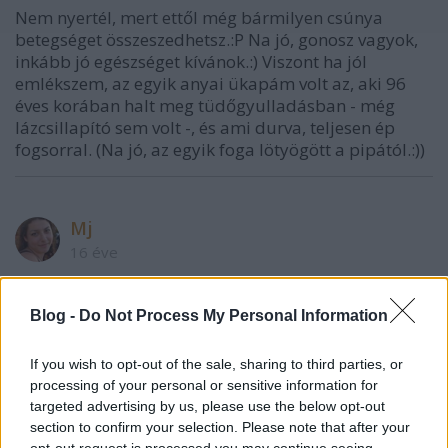
Nem nyertél, mert ettől még bármilyen csúnya
betegséget összeszedhetsz.:P Na jó, gonosz vagyok,
inkább jó egészséget kívánok.:) Viszont ha jól
emlékszem, az egyik anyai ükapám volt az, aki 96
éves korában halt meg tüdőgyulladásban - még
lázcsillapító sem volt -, és ami durva, teljesen ép
fogsorral. (Na jó, az egyik foga lötyögött a pipától.:))
Mj
16 éve
@ylion, declared for Hungary, not for Kurvaország
:
Blog -
Do Not Process My Personal Information
Igen, amerikai egészségügy, mármint hála Istennek
csak a szokások, nem pedig a rendszer terén,
If you wish to opt-out of the sale, sharing to third parties, or
amerikai típusú fogyasztói társadalom, amerikai
processing of your personal or sensitive information for
típusú hiteldömping, amerikai típusú filmek,
targeted advertising by us, please use the below opt-out
amerikai típusú életmód, és még sorolhatnám...:-/
section to confirm your selection. Please note that after your