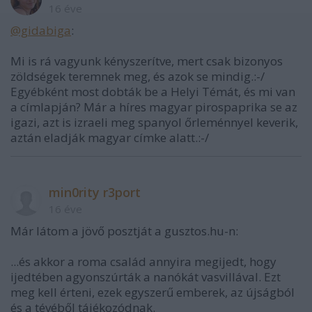
16 éve
@gidabiga
:
Mi is rá vagyunk kényszerítve, mert csak bizonyos
zöldségek teremnek meg, és azok se mindig.:-/
Egyébként most dobták be a Helyi Témát, és mi van
a címlapján? Már a híres magyar pirospaprika se az
igazi, azt is izraeli meg spanyol őrleménnyel keverik,
aztán eladják magyar címke alatt.:-/
min0rity r3port
16 éve
Már látom a jövő posztját a gusztos.hu-n:
...és akkor a roma család annyira megijedt, hogy
ijedtében agyonszúrták a nanókát vasvillával. Ezt
meg kell érteni, ezek egyszerű emberek, az újságból
és a tévéből tájékozódnak.