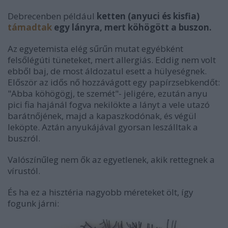
Debrecenben például
ketten (anyuci és kisfia)
támadtak
egy lányra, mert köhögött a buszon.
Az egyetemista elég sűrűn mutat egyébként
felsőlégúti tüneteket, mert allergiás. Eddig nem volt
ebből baj, de most áldozatul esett a hülyeségnek.
Először az idős nő hozzávágott egy papírzsebkendőt:
"Abba köhögögj, te szemét"- jeligére, ezután anyu
pici fia hajánál fogva nekilökte a lányt a vele utazó
barátnőjének, majd a kapaszkodónak, és végül
leköpte. Aztán anyukájával gyorsan leszálltak a
buszról.
Valószínűleg nem ők az egyetlenek, akik rettegnek a
vírustól.
És ha ez a hisztéria nagyobb méreteket ölt, így
fogunk járni: