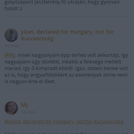
golyózáport Jászberény fő utcáján, hogy gyorsan
futott.:)
ylion, declared for Hungary, not for
Kurvaország
16 éve
@Mj
: mivel nagyanyám épp terhes volt akkortájt, így
nagyapám úgy döntött, inkább a felesége mellett
marad, így ő kimaradt ebből. igaz, ebben benne volt
az is, hogy angyalföldiként az események zöme nem
is nagyon érte el őket.
Mj
16 éve
@ylion, declared for Hungary, not for Kurvaország
: