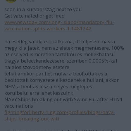
16 éve
soon in a kurvaorszag next to you
Get vaccinated or get fired
www.newsday.com/long-island/mandatory-flu-
vaccination-splits-workers-1.1481242
ha esetleg valaki csodalkozna, itt teljesen masra
megy ki a jatek, nem az eletek megmentesere. 100%
az eselyed ismeretlen tartalmu es mellekhatasu
tragya befecskendezesere, szemben 0,0005%-kal
halalos szovodmeny esetere.
tehat amikor par het mulva a beoltottak es a
beoltottak kornyezete elkezdenek elhullani, akkor
NEM a beoltas lesz a helyes megfejtes.
korulbelul erre lehet keszulni:
NAVY Ships breaking out with Swine Flu after H1N1
vaccinations
fightingforliberty.ning.com/profiles/blogs/navy-
ships-breaking-out-with