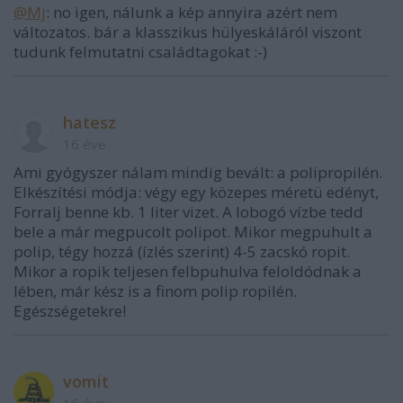
@Mj
: no igen, nálunk a kép annyira azért nem
változatos. bár a klasszikus hülyeskáláról viszont
tudunk felmutatni családtagokat :-)
hatesz
16 éve
Ami gyógyszer nálam mindig bevált: a polipropilén.
Elkészítési módja: végy egy közepes méretü edényt,
Forralj benne kb. 1 liter vizet. A lobogó vízbe tedd
bele a már megpucolt polipot. Mikor megpuhult a
polip, tégy hozzá (ízlés szerint) 4-5 zacskó ropit.
Mikor a ropik teljesen felbpuhulva feloldódnak a
lében, már kész is a finom polip ropilén.
Egészségetekre!
vomit