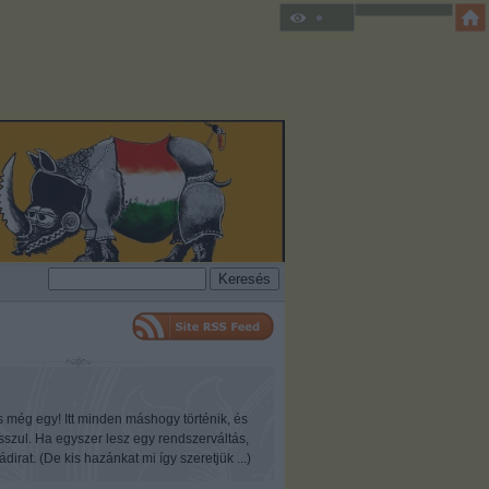
s még egy! Itt minden máshogy történik, és
osszul. Ha egyszer lesz egy rendszerváltás,
ádirat. (De kis hazánkat mi így szeretjük ...)