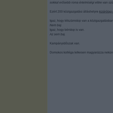
sokkal erősebb roma értelmiségi elitre van sz
Ezért 200 közigazgatási álláshelyre
kizárólag
Igaz, hogy létszámstop van a közigazgatásban
Nem baj.
Igaz, hogy bérstop is van.
Az sem baj.
Kampányidőszak van.
Domokos kolléga lelkesen magyarázza nekün