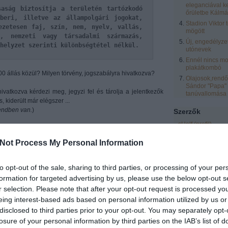
eleganciával k
aság biztosítja a területén tartózkodó
őrületbe Kálmá
beri, illetve az állampolgári jogokat,
Stadion Viktor 
ezetesen faj, szín, nem, nyelv, vallás,
mögött
, nemzeti vagy társadalmi származás,
Új, engedélyze
helyzet szerinti különbségtétel nélkül.
utónevek
Ennél nincs mo
plakátkombó
0 állás közül? Milyen törvény, jogszabályra hivatkozva?
Olajosok,rendőr
Sándor "Papa"
ivatkozva kérdezi meg, jegyzi fel és tárolja a jelentkezők
tanúvallomása
, kiderült már elégszer ...
endben van.
)
Szerzők
sHelf
(
profil
)
rmény (!) kisebbségi képviselővé választották, megtanultuk
zero
(
profil
)
Not Process My Personal Information
eric
(
profil
)
laki magyar, szlovák, sváb, örmény, roma nemzetiségű a
laspalmas
(
profil
)
mégis megkérdezik, akkor faarccal azt kell mondani:
igen,
to opt-out of the sale, sharing to third parties, or processing of your per
Vendégblgr
(
profil
 is vagy, akkor is! És ha emaitt nem kapod meg az állást,
formation for targeted advertising by us, please use the below opt-out s
Rozsnyai Zsolt
(
pr
lni. A fagyi visszanyal.
r selection. Please note that after your opt-out request is processed y
LCsilla16
(
profil
)
eing interest-based ads based on personal information utilized by us or
a nép
blog levelezett vele)
:
Egyéb
disclosed to third parties prior to your opt-out. You may separately opt-
losure of your personal information by third parties on the IAB’s list of