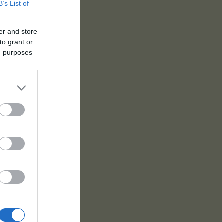
B’s List of
er and store
to grant or
ed purposes