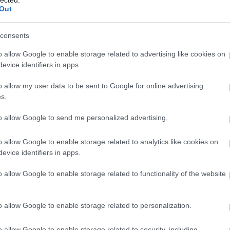
yekre és szakemberekre van szükség a
Out
nemcsak a romák esélyegyenlőségének
olgoznak, hanem egyszersmind megoldandó
ká tudják alakítani a stratégiai
consents
o allow Google to enable storage related to advertising like cookies on
Szociális és Munkaügyi Minisztérium
evice identifiers in apps.
a Kormányzati Személyügyi Szolgáltató és
(továbbiakban: KSZK) végzi.
o allow my user data to be sent to Google for online advertising
s.
evők minden segítséget megkapnak ahhoz,
get a közigazgatásba történő bekerülés
s képesek legyenek köztisztviselőként
to allow Google to send me personalized advertising.
lsőfokú végzettséggel rendelkező, roma
gár
tehet versenyvizsgát térítésmentesen
o allow Google to enable storage related to analytics like cookies on
ra bocsátás általános követelményeinek
eres lesz). A sikeres versenyvizsgázók
evice identifiers in apps.
ási pályázat keretében 200 fő kaphat
o allow Google to enable storage related to functionality of the website
9. október 1-től 2009. október 15-ig
áció után a
o allow Google to enable storage related to personalization.
ilias3/goto_kszk_svy_3494.html
címen,
ehet.
o allow Google to enable storage related to security, including