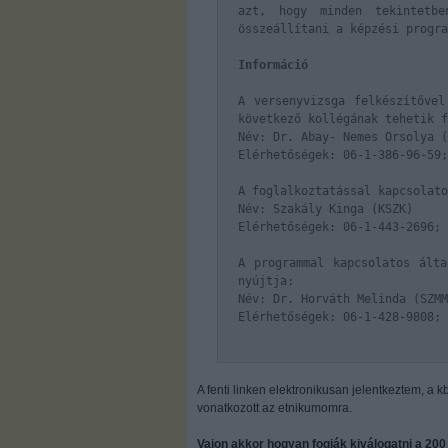
azt, hogy minden tekintetbe
összeállítani a képzési progr
Információ
A versenyvizsga felkészítővel
következő kollégának tehetik f
Név: Dr. Abay- Nemes Orsolya (
Elérhetőségek: 06-1-386-96-59;
A foglalkoztatással kapcsolato
Név: Szakály Kinga (KSZK)
Elérhetőségek: 06-1-443-2696;
A programmal kapcsolatos álta
nyújtja:
Név: Dr. Horváth Melinda (SZMM
Elérhetőségek: 06-1-428-9808; 
A fenti linken elektronikusan jelentkeztem, a 
vonatkozott az etnikumomra.
Vajon akkor hogyan fogják kiválogatni a 20