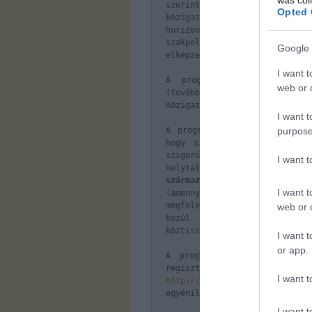
szerint olyan szakmai műhel
Opted 
közigazgatásban, amelyek 
horizontális érvényesülésén d
szakpolitikai feladatok
Google 
elképzeléseket.
I want t
A program koordinálását a 
web or d
(továbbiakban: SZMM), továbbá 
Közigazgatási Képzési Központ 
I want t
purpose
A program keretében a résztv
hogy sikeresen tegyenek ele
szigorú követelményeinek, é
I want 
helytállni, ezért
250 fő fe
származású magyar állampol
I want t
(amennyiben a versenyvizsgá
megfelel és jelentkezése sik
web or d
közül egy külön foglakoztat
köztisztviselői kinevezést.
I want t
or app.
A programra jelentkezni
200
regisztr
I want t
http://tavoktatas.kszk.gov.hu/
egyénileg, elektronikus úton l
I want t