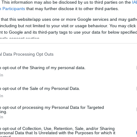
 nyilvántartás nem áll rendelkezésre.
. This information may also be disclosed by us to third parties on the
IA
vallja magát, így az elmúlt években – a
Participants
that may further disclose it to other third parties.
t pályázatok esetében – alkalmazott
yázók önkéntes nyilatkozatot csatolnak a
 that this website/app uses one or more Google services and may gath
ásukról."
including but not limited to your visit or usage behaviour. You may click 
 to Google and its third-party tags to use your data for below specifi
ogle consent section.
özigazgatási Képzési Központnál (KSzK)
honlapján
kitették
nélküli vagy, van egy középfokú nyelvvizsgád és büntetlen
l Data Processing Opt Outs
o opt-out of the Sharing of my personal data.
ő bekerülését támogató programról”
In
o opt-out of the Sale of my Personal Data.
örténő bekerülését támogató program”
egítse a diplomával rendelkező romák
In
gazgatásba és a központi közigazgatás
int hozzájáruljon határozatlan idejű
to opt-out of processing my Personal Data for Targeted
ing.
történő foglalkoztatásukhoz.
In
gatás igénybevételével törekszik arra,
o opt-out of Collection, Use, Retention, Sale, and/or Sharing
böző területein megteremtse a roma
ersonal Data that Is Unrelated with the Purposes for which it
ltételeit. A Kormány szakmai álláspontja
lected.