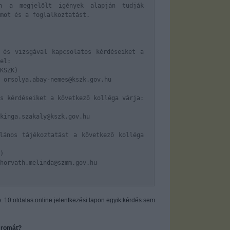
n a megjelölt igények alapján tudják
amot és a foglalkoztatást.
 és vizsgával kapcsolatos kérdéseiket a
el:
KSZK)
 orsolya.abay-nemes@kszk.gov.hu
s kérdéseiket a következő kolléga várja:
 kinga.szakaly@kszk.gov.hu
lános tájékoztatást a következő kolléga
)
horvath.melinda@szmm.gov.hu
kb. 10 oldalas online jelentkezési lapon egyik kérdés sem
0 romát?