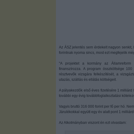
Az ÁSZ jelentés sem érdekelt nagyon senkit, ho
forintnak nyoma sincs, most ezt megfejelik mé
"A projektet a kormány az Államreform O
finanszírozza. A program összköltsége 100 
résztvevők vizsgára felkészítését, a vizsgá
utazás, szállás és ellátás költségeit.
A pályakezdők első éves fizetésére 1 milliárd
további egy évig továbbfoglalkoztatási kötelez
Vagyis bruttó 316 000 forint per fő per hó. Nem
Járulékokkal együtt egy év alatt pont 1 milliárd
Az Alkotmányban viszont én ezt olvastam: