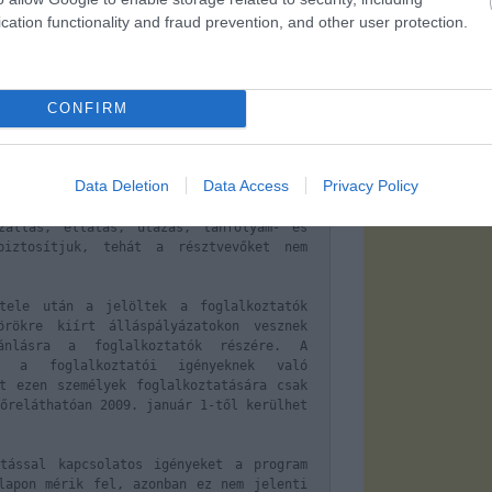
a pályázók által megadott adatok alapján
cation functionality and fraud prevention, and other user protection.
zok jelöltek, akik a közigazgatási
 vizsgán vehetnek részt (túljelentkezés
tok jelentenek előnyt: közigazgatási
plomák száma, a diploma(ák) minősítése,
CONFIRM
étel, tudományos fokozat, a megszerzett
.
 közigazgatásba kerüléshez igény szerint
Data Deletion
Data Access
Privacy Policy
nfolyamon, valamint ez után kötelezően
(várhatóan 2009. november hónapban). Az
zállás, ellátás, utazás, tanfolyam- és
biztosítjuk, tehát a résztvevőket nem
étele után a jelöltek a foglalkoztatók
örökre kiírt álláspályázatokon vesznek
nlásra a foglalkoztatók részére. A
ez a foglalkoztatói igényeknek való
t ezen személyek foglalkoztatására csak
őreláthatóan 2009. január 1-től kerülhet
tással kapcsolatos igényeket a program
lapon mérik fel, azonban ez nem jelenti