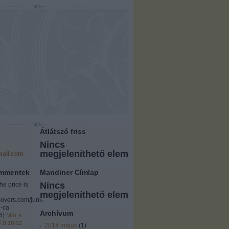
Átlátszó friss
Nincs
megjeleníthető elem
ail.com
ommentek
Mandiner Címlap
Nincs
the price is
megjeleníthető elem
overs.com/junk-
-ca
Archívum
6
)
Már a
i biznisz
2014 május
(
1
)