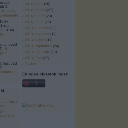
locybin-
2014 április
(
28
)
08.31.
2014 március
(
27
)
ó se 100%-
az engedélyt
2014 február
(
23
)
13 év
2014 január
(
28
)
st ez a
2013 december
(
22
)
2. 13:36
)
2013 november
(
18
)
tyi
2013 október
(
17
)
cigónevek!
2013 szeptember
(
24
)
7
)
Új,
2013 augusztus
(
10
)
gyar"
2013 július
(
27
)
 hazudsz!
Tovább
...
5
)
mutatott a
Ennyien olvastok most:
k
ét:
r
egalázta a
keket
ító
a a Hír24