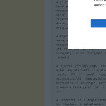
A jelentkezés lezárása után, 
authenti
kerülnek kiválasztásra a
versenyvizsga felkészítőn és
esetén a következő szempon
tapasztalat, a megszerzett di
doktori képzésben való részv
nyelvvizsgák szintje és száma)
A résztvevők első lépésként a
versenyvizsga felkészítő ta
versenyvizsgán vesznek részt 
itt felmerülő költségeket (s
vizsgadíj) uniós forrásból 
terhelik.
A sikeres versenyvizsga let
által meghatározott feladatk
részt, 200 fő kerül kiajá
köztisztviselői kinevezésh
megfelelés is szükséges, ezér
sikeres álláspályázat után, el
sor.
A képzéssel és a foglalkozta
koordinátorai a jelentkezési 