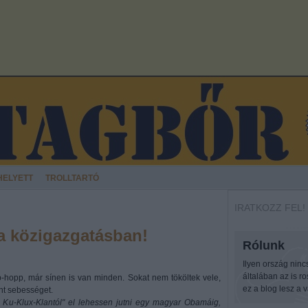
HELYETT
TROLLTARTÓ
IRATKOZZ FEL!
 a közigazgatásban!
Rólunk
Ilyen ország ninc
általában az is r
hopp, már sínen is van minden. Sokat nem tököltek vele,
ez a blog lesz a v
nt sebességet.
 Ku-Klux-Klantól" el lehessen jutni egy magyar Obamáig,