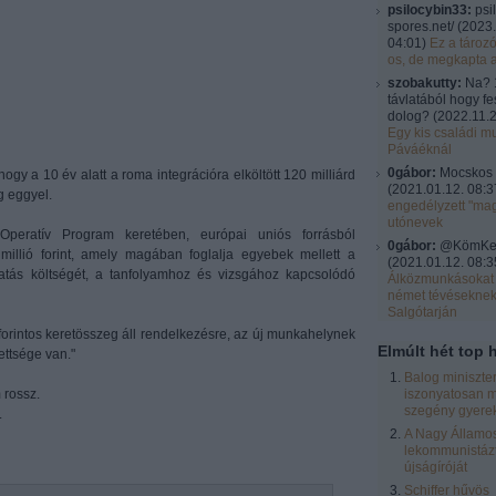
psilocybin33:
psi
spores.net/
(
2023.
04:01
)
Ez a tároz
os, de megkapta 
szobakutty:
Na? 
távlatából hogy fe
dolog?
(
2022.11.2
Egy kis családi mu
Páváéknál
0gábor:
Mocskos 
gy a 10 év alatt a roma integrációra elköltött 120 milliárd
(
2021.01.12. 08:3
g eggyel.
engedélyzett "ma
utónevek
peratív Program keretében, európai uniós forrásból
0gábor:
@KömKel:
millió forint, amely magában foglalja egyebek mellett a
(
2021.01.12. 08:3
ztatás költségét, a tanfolyamhoz és vizsgához kapcsolódó
Álközmunkásokat 
német tévésekne
Salgótarján
 forintos keretösszeg áll rendelkezésre, az új munkahelynek
Elmúlt hét top h
ettsége van."
Balog miniszte
 rossz.
iszonyatosan m
szegény gyere
.
A Nagy Államos
lekommunistázt
újságíróját
Schiffer hűvös