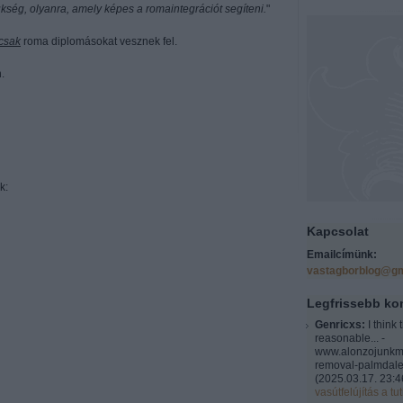
ükség, olyanra, amely képes a romaintegrációt segíteni.
"
 csak
roma diplomásokat vesznek fel.
.
k:
Kapcsolat
Emailcímünk:
vastagborblog@gm
Legfrissebb k
Genricxs:
I think 
reasonable... -
www.alonzojunkm
removal-palmdale
(
2025.03.17. 23:4
vasútfelújítás a tut