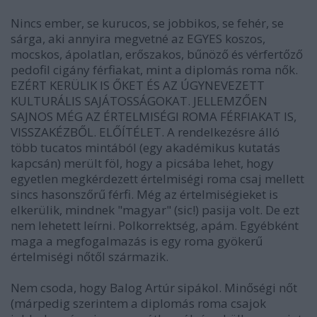
Nincs ember, se kurucos, se jobbikos, se fehér, se
sárga, aki annyira megvetné az EGYES koszos,
mocskos, ápolatlan, erőszakos, bűnöző és vérfertőző
pedofil cigány férfiakat, mint a diplomás roma nők.
EZÉRT KERÜLIK IS ŐKET ÉS AZ ÚGYNEVEZETT
KULTURÁLIS SAJÁTOSSÁGOKAT. JELLEMZŐEN
SAJNOS MÉG AZ ÉRTELMISÉGI ROMA FÉRFIAKAT IS,
VISSZAKÉZBŐL. ELŐÍTÉLET. A rendelkezésre álló
több tucatos mintából (egy akadémikus kutatás
kapcsán) merült föl, hogy a picsába lehet, hogy
egyetlen megkérdezett értelmiségi roma csaj mellett
sincs hasonszőrű férfi. Még az értelmiségieket is
elkerülik, mindnek "magyar" (sic!) pasija volt. De ezt
nem lehetett leírni. Polkorrektség, apám. Egyébként
maga a megfogalmazás is egy roma gyökerű
értelmiségi nőtől származik.
Nem csoda, hogy Balog Artúr sipákol. Minőségi nőt
(márpedig szerintem a diplomás roma csajok