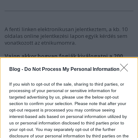
A fenti linken elektronikusan jelentkeztem, a kb. 10
oldalas online jelentkezési lapon egyik kérdés sem
vonatkozott az etnikumomra.
Vajon akkor hogyan fogják kiválogatni a 200
romát?
Blog -
Do Not Process My Personal Information
Érdekes, ilyenkor hogy hallgat a máskor olyan
harsány, gyors és minden lében kanál TASZ és
If you wish to opt-out of the sale, sharing to third parties, or
Helsinki Bizottság ...
processing of your personal or sensitive information for
targeted advertising by us, please use the below opt-out
section to confirm your selection. Please note that after your
opt-out request is processed you may continue seeing
interest-based ads based on personal information utilized by
us or personal information disclosed to third parties prior to
Címkék:
közélet
mszp
társadalom
cigány
állás
your opt-out. You may separately opt-out of the further
disclosure of your personal information by third parties on the