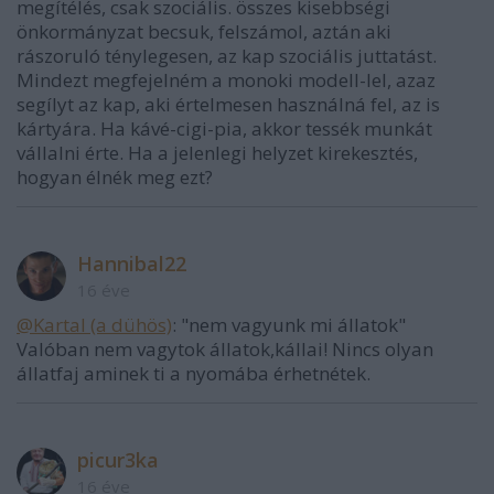
megítélés, csak szociális. összes kisebbségi
önkormányzat becsuk, felszámol, aztán aki
rászoruló ténylegesen, az kap szociális juttatást.
Mindezt megfejelném a monoki modell-lel, azaz
segílyt az kap, aki értelmesen használná fel, az is
kártyára. Ha kávé-cigi-pia, akkor tessék munkát
vállalni érte. Ha a jelenlegi helyzet kirekesztés,
hogyan élnék meg ezt?
Hannibal22
16 éve
@Kartal (a dühös)
: "nem vagyunk mi állatok"
Valóban nem vagytok állatok,kállai! Nincs olyan
állatfaj aminek ti a nyomába érhetnétek.
picur3ka
16 éve