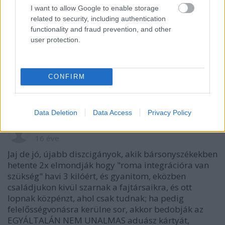
VAGY
I want to allow Google to enable storage
related to security, including authentication
functionality and fraud prevention, and other
user protection.
CONFIRM
Data Deletion
Data Access
Privacy Policy
Rick Carton
16 éve
Jaj de jó, újabb diszcigányok, akik bársonyszékekben
hetente 2x elmondják hogy "roma integrációra van
szükség" havi 3 kilóért, és gyanitom, eközben
családjukon kivül szarnak a fajtársaikra, és ott
lopnak közpénzt, ahol csak tudnak; ha pedig
felelősségvonásra kerülne sor, akkor bedobják az
EGYÁLTALÁN NEM UNALMAS aduász kártyát,