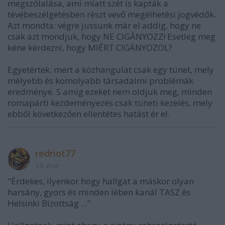
megszólalása, ami miatt szét is kapták a
tévébeszélgetésben részt vevő megélhetési jogvédők.
Azt mondta: végre jussunk már el addig, hogy ne
csak azt mondjuk, hogy NE CIGÁNYOZZ! Esetleg meg
kéne kérdezni, hogy MIÉRT CIGÁNYOZOL?
Egyetértek: mert a közhangulat csak egy tünet, mely
mélyebb és komolyabb társadalmi problémák
eredménye. S amíg ezeket nem oldjuk meg, minden
romapárti kezdeményezés csak tüneti kezelés, mely
ebből következően ellentétes hatást ér el.
redriot77
16 éve
"Érdekes, ilyenkor hogy hallgat a máskor olyan
harsány, gyors és minden lében kanál TASZ és
Helsinki Bizottság ..."