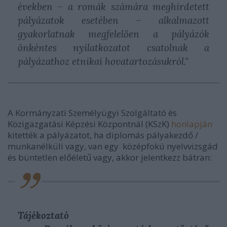
években – a romák számára meghirdetett
pályázatok esetében – alkalmazott
gyakorlatnak megfelelően a pályázók
önkéntes nyilatkozatot csatolnak a
pályázathoz etnikai hovatartozásukról."
A Kormányzati Személyügyi Szolgáltató és
Közigazgatási Képzési Központnál (KSzK)
honlapján
kitették a pályázatot, ha diplomás pályakezdő /
munkanélküli vagy, van egy középfokú nyelvvizsgád
és büntetlen előéletű vagy, akkor jelentkezz bátran:
Tájékoztató