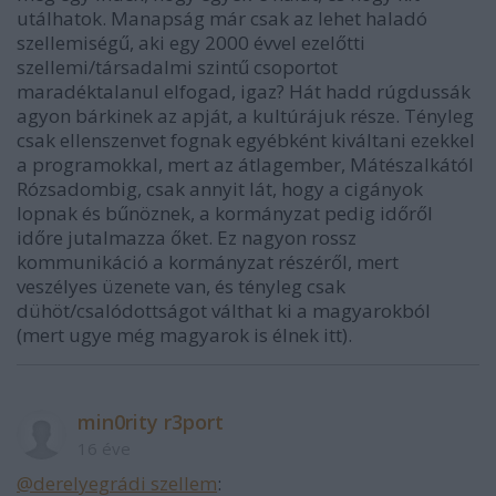
utálhatok. Manapság már csak az lehet haladó
szellemiségű, aki egy 2000 évvel ezelőtti
szellemi/társadalmi szintű csoportot
maradéktalanul elfogad, igaz? Hát hadd rúgdussák
agyon bárkinek az apját, a kultúrájuk része. Tényleg
csak ellenszenvet fognak egyébként kiváltani ezekkel
a programokkal, mert az átlagember, Mátészalkától
Rózsadombig, csak annyit lát, hogy a cigányok
lopnak és bűnöznek, a kormányzat pedig időről
időre jutalmazza őket. Ez nagyon rossz
kommunikáció a kormányzat részéről, mert
veszélyes üzenete van, és tényleg csak
dühöt/csalódottságot válthat ki a magyarokból
(mert ugye még magyarok is élnek itt).
min0rity r3port
16 éve
@derelyegrádi szellem
: