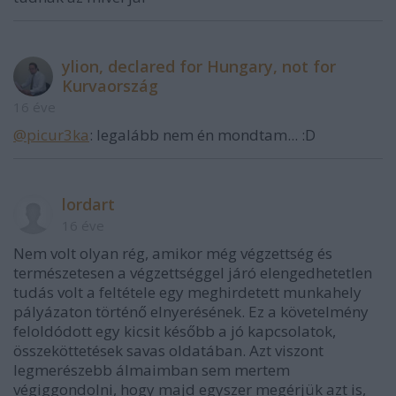
ylion, declared for Hungary, not for
Kurvaország
16 éve
@picur3ka
: legalább nem én mondtam... :D
lordart
16 éve
Nem volt olyan rég, amikor még végzettség és
természetesen a végzettséggel járó elengedhetetlen
tudás volt a feltétele egy meghirdetett munkahely
pályázaton történő elnyerésének. Ez a követelmény
feloldódott egy kicsit később a jó kapcsolatok,
összeköttetések savas oldatában. Azt viszont
legmerészebb álmaimban sem mertem
végiggondolni, hogy majd egyszer megérjük azt is,