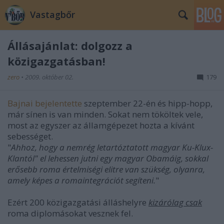
Vastagbőr
Állásajánlat: dolgozz a
közigazgatásban!
zero
•
2009. október 02.
179
Bajnai bejelentette
szeptember 22-én és hipp-hopp,
már sínen is van minden. Sokat nem tököltek vele,
most az egyszer az államgépezet hozta a kívánt
sebességet.
"
Ahhoz, hogy a nemrég letartóztatott magyar Ku-Klux-
Klantól" el lehessen jutni egy magyar Obamáig, sokkal
erősebb roma értelmiségi elitre van szükség, olyanra,
amely képes a romaintegrációt segíteni.
"
Ezért 200 közigazgatási álláshelyre
kizárólag csak
roma diplomásokat vesznek fel.