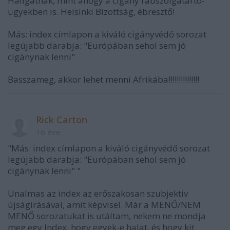
Hallgatnak, mint ahogy a cigány rabszolgatartó-
ügyekben is. Helsinki Bizottság, ébresztő!
Más: index címlapon a kiváló cigányvédő sorozat
legújabb darabja: "Európában sehol sem jó
cigánynak lenni"
Basszameg, akkor lehet menni Afrikába!!!!!!!!!!!!!!!
Rick Carton
16 éve
"Más: index címlapon a kiváló cigányvédő sorozat
legújabb darabja: "Európában sehol sem jó
cigánynak lenni" "
Unalmas az index az erőszakosan szubjektiv
újságirásával, amit képvisel. Már a MENŐ/NEM
MENŐ sorozatukat is utáltam, nekem ne mondja
meg egy Index, hogy egyek-e halat, és hogy kit