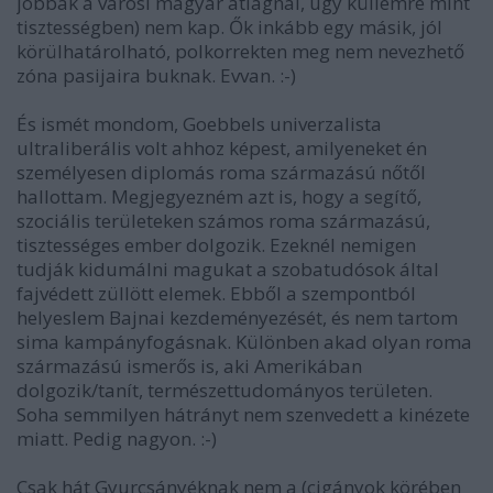
jobbak a városi magyar átlagnál, úgy küllemre mint
tisztességben) nem kap. Ők inkább egy másik, jól
körülhatárolható, polkorrekten meg nem nevezhető
zóna pasijaira buknak. Evvan. :-)
És ismét mondom, Goebbels univerzalista
ultraliberális volt ahhoz képest, amilyeneket én
személyesen diplomás roma származású nőtől
hallottam. Megjegyezném azt is, hogy a segítő,
szociális területeken számos roma származású,
tisztességes ember dolgozik. Ezeknél nemigen
tudják kidumálni magukat a szobatudósok által
fajvédett züllött elemek. Ebből a szempontból
helyeslem Bajnai kezdeményezését, és nem tartom
sima kampányfogásnak. Különben akad olyan roma
származású ismerős is, aki Amerikában
dolgozik/tanít, természettudományos területen.
Soha semmilyen hátrányt nem szenvedett a kinézete
miatt. Pedig nagyon. :-)
Csak hát Gyurcsányéknak nem a (cigányok körében