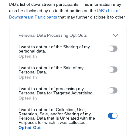
IAB’s list of downstream participants. This information may
also be disclosed by us to third parties on the
IAB’s List of
Downstream Participants
that may further disclose it to other
Ajánlott bejegyzések:
third parties.
Please note that this website/app uses one or more Google
Personal Data Processing Opt Outs
Mégsem kampányol a Jobbik az EU-s
services and may gather and store information including but
zászlóval
not limited to your visit or usage behaviour. You may click to
I want to opt-out of the Sharing of my
personal data.
grant or deny consent to Google and its third-party tags to
Opted In
use your data for below specified purposes in below Google
consent section.
I want to opt-out of the Sale of my
Vajon ki lesz a kiskunmajsai csodajelölt?
Personal Data.
Opted In
I want to opt-out of processing my
Personal Data for Targeted Advertising.
Opted In
Most a pálinkafőzést, a magyar
életformát kell megvédeni
I want to opt-out of Collection, Use,
Retention, Sale, and/or Sharing of my
Personal Data that Is Unrelated with the
Purposes for which it was collected.
Opted Out
A konszolidáció első lépése