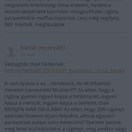
megvetett) értelmiségi zóna érdekes, hanem a
rezsim védelmére bármikor mozgósítható cigány
paramilitáris maffiacsoportok. Lesz még segílyke,
IMF hitelből, meglássátok.
Kartal (rezervált)
16 éve
Vastagbőr díjat Kállainak:
fmh.hu/belfoldi/20091003_gyalogoso_roma_menet
Ki van nyalva a va... mindenük, de ők tiltakozó
menetet szerveznek! Mi ellen??? Az ellen, hogy a
cigány gyerek ingyen kapja a tankönyvet, ingyen
kapja a menzát, ingyen kapja a bérletet, csak
MENJEN MÁR ISKOLÁBA? Az ellen, hogy 200 cigányt
akarnak felvenni olyan helyekre, ahová egyszeri
parasztnak esélye sincs bekerülni? Ilyenkor persze
meg lehet különböztetni a cigányt, meg amikor nagy