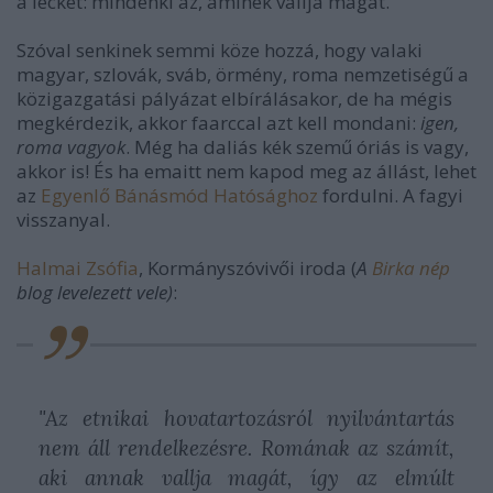
a leckét: mindenki az, aminek vallja magát.
Szóval senkinek semmi köze hozzá, hogy valaki
magyar, szlovák, sváb, örmény, roma nemzetiségű a
közigazgatási pályázat elbírálásakor, de ha mégis
megkérdezik, akkor faarccal azt kell mondani:
igen,
roma vagyok
. Még ha daliás kék szemű óriás is vagy,
akkor is! És ha emaitt nem kapod meg az állást, lehet
az
Egyenlő Bánásmód Hatósághoz
fordulni. A fagyi
visszanyal.
Halmai Zsófia
, Kormányszóvivői iroda (
A
Birka nép
blog levelezett vele)
:
"Az etnikai hovatartozásról nyilvántartás
nem áll rendelkezésre. Romának az számít,
aki annak vallja magát, így az elmúlt