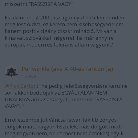
miszerint "RASSZISTA VAGY".
És akkor most 200 diszcigánnyal hirtelen minden
meg lesz oldva, ez kérem nem kisebbségvédelem,
hanem pozitiv cigány diszkrimináció. Mi van a
kinaival, szlovákkal, négerrel; ha már ennyire
európai, modern és toleráns állam vagyunk?
Periwinkle (aka A 40-es fantomja)
16 éve
@Rick Carton
: "ha pedig felelősségvonásra kerülne
sor, akkor bedobják az EGYÁLTALÁN NEM
UNALMAS aduász kártyát, miszerint "RASSZISTA
VAGY". "
Erről eszembe jut Váncsa István (akit bizonyos
dolgok miatt nagyon tisztelek, más dolgok miatt
meg nagyon nem, de ez most nem érdekes) egyik