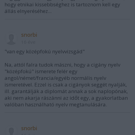
hogy etnikai kissebbséghez is tartoznom kell egy
állás elnyeréséhez...
snorbi
16 éve
"van egy középfokú nyelvvizsgád"
Na, attól falra tudok mászni, hogy a cigány nyelv
"középfokú" ismerete felér egy
angol/német/francia/egyéb normális nyelv
ismeretével. Ezzel is csak a cigányok seggét nyalják,
ill. garantálják a diplomát annak a sok naplopónak,
aki nem akarja rászánni az időt egy, a gyakorlatban
valóban használható nyelv megtanulására.
snorbi