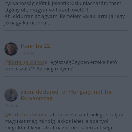
nyilvánosság előtt kijelentik Kiskunlacházán: "nem
cigány ölt, magyar volt az elkövető"!
Áh, eldurran az agyam! Remélem valaki arra jár egy
jó nagy kamionnal...
Hannibal22
16 éve
@Kartal (a dühös)
: "egészségügyben érzékelhető
kirekesztés"?! Az meg milyen?
ylion, declared for Hungary, not for
Kurvaország
16 éve
@Kartal (a dühös)
: látom kirekesztettnek gondolják
magukat még mindig. akkor lehet, a spanyol
megoldást kéne alkalmazni. nincs nemzetiségi