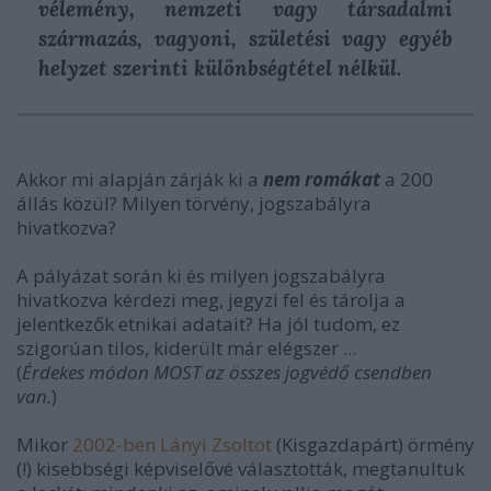
vélemény, nemzeti vagy társadalmi
származás, vagyoni, születési vagy egyéb
helyzet szerinti különbségtétel nélkül.
Akkor mi alapján zárják ki a
nem romákat
a 200
állás közül? Milyen törvény, jogszabályra
hivatkozva?
A pályázat során ki és milyen jogszabályra
hivatkozva kérdezi meg, jegyzi fel és tárolja a
jelentkezők etnikai adatait? Ha jól tudom, ez
szigorúan tilos, kiderült már elégszer ...
(
Érdekes módon MOST az összes jogvédő csendben
van.
)
Mikor
2002-ben Lányi Zsoltot
(Kisgazdapárt) örmény
(!) kisebbségi képviselővé választották, megtanultuk