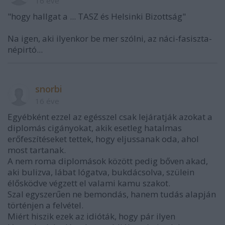
16 éve
"hogy hallgat a ... TASZ és Helsinki Bizottság"
Na igen, aki ilyenkor be mer szólni, az náci-fasiszta-
népirtó...
snorbi
16 éve
Egyébként ezzel az egésszel csak lejáratják azokat a
diplomás cigányokat, akik esetleg hatalmas
erőfeszítéseket tettek, hogy eljussanak oda, ahol
most tartanak.
A nem roma diplomások között pedig bőven akad,
aki bulizva, lábat lógatva, bukdácsolva, szülein
élősködve végzett el valami kamu szakot.
Szal egyszerűen ne bemondás, hanem tudás alapján
történjen a felvétel.
Miért hiszik ezek az idióták, hogy pár ilyen