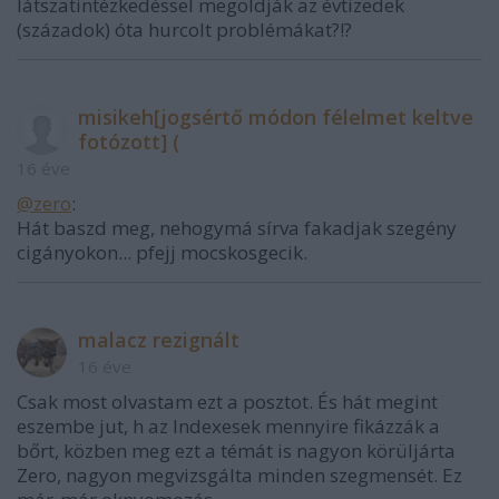
látszatintézkedéssel megoldják az évtizedek
(századok) óta hurcolt problémákat?!?
misikeh[jogsértő módon félelmet keltve
fotózott] (
16 éve
@zero
:
Hát baszd meg, nehogymá sírva fakadjak szegény
cigányokon... pfejj mocskosgecik.
malacz rezignált
16 éve
Csak most olvastam ezt a posztot. És hát megint
eszembe jut, h az Indexesek mennyire fikázzák a
bőrt, közben meg ezt a témát is nagyon körüljárta
Zero, nagyon megvizsgálta minden szegmensét. Ez