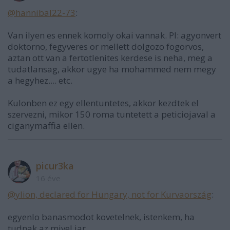
@hannibal22-73
:
Van ilyen es ennek komoly okai vannak. Pl: agyonvert
doktorno, fegyveres or mellett dolgozo fogorvos,
aztan ott van a fertotlenites kerdese is neha, meg a
tudatlansag, akkor ugye ha mohammed nem megy
a hegyhez.... etc.
Kulonben ez egy ellentuntetes, akkor kezdtek el
szervezni, mikor 150 roma tuntetett a peticiojaval a
ciganymaffia ellen.
picur3ka
16 éve
@ylion, declared for Hungary, not for Kurvaország
:
egyenlo banasmodot kovetelnek, istenkem, ha
tudnak az mivel jar