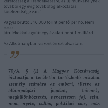
keretösszeg áll rendelkezésre, az új munkahelynek
további egy évig továbbfoglalkoztatási
kötelezettsége van."
Vagyis bruttó 316 000 forint per fő per hó. Nem
rossz.
Járulékokkal együtt egy év alatt pont 1 milliárd.
Az Alkotmányban viszont én ezt olvastam:
70/A. § (1) A Magyar Köztársaság
biztosítja a területén tartózkodó minden
személy számára az emberi, illetve az
állampolgári jogokat, bármely
megkülönböztetés, nevezetesen faj, szín,
nem, nyelv, vallás, politikai vagy más