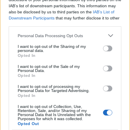
pedighát a törvények is olyanok Kedves Lendvai
IAB’s list of downstream participants. This information may
méltóságos nagyságos asszonyom amelyek ezt nem
also be disclosed by us to third parties on the
IAB’s List of
Downstream Participants
that may further disclose it to other
engedik meg, hogy bankár kaszt után az
third parties.
újarisztokrácia kasztja is kialakuljon.
Please note that this website/app uses one or more Google
Personal Data Processing Opt Outs
services and may gather and store information including but
not limited to your visit or usage behaviour. You may click to
I want to opt-out of the Sharing of my
lendvai attila
personal data.
grant or deny consent to Google and its third-party tags to
16 éve
Opted In
use your data for below specified purposes in below Google
heh, ez az idezet pont ugy hangzott, mint egy 10%-os
consent section.
I want to opt-out of the Sale of my
part halovany probalkozasa arra, h magahoz
Personal Data.
Opted In
csabitson +1%-nyi idealistat...
I want to opt-out of processing my
persze nem meglepo, nem hulyek ok se: latjak az
Personal Data for Targeted Advertising.
elkerulhetetlent es adaptalodnak hozza. ezert marad
Opted In
majd 10% a teljes kihalas helyett...
I want to opt-out of Collection, Use,
Retention, Sale, and/or Sharing of my
Personal Data that Is Unrelated with the
Purposes for which it was collected.
Opted Out
Dr. Otto Von