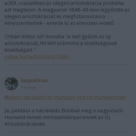
a XIX. században az idegen arisztokrácia próbálta
ezt megtenni. A magyarok 1848-49-ben legyőzték az
idegen arisztokráciát és megfutamodásra
kényszeríttették - emelte ki az ellenzéki vezető.
Orbán Viktor azt mondta: le kell győzni az új
arisztokráciát, fel kell számolni a kiváltságosok
kiváltságait."
index.hu/belfold/orb7768/
laspalmas
16 éve
@ylion, declared for Hungary, not for Kurvaország
:
Ja, például a haciendás Boldvai meg a nagyutazó
Hunvald remek mintapéldányai ennek az Új
Arisztokráciának.