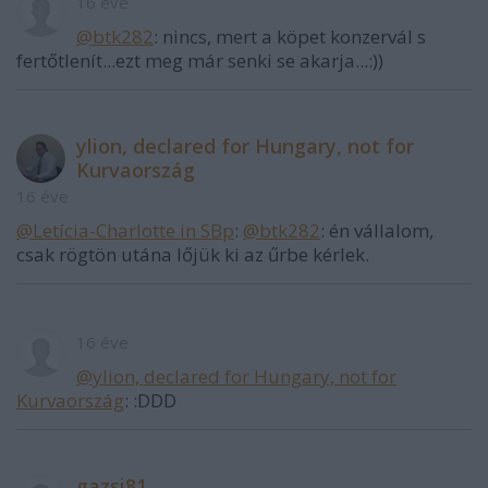
16 éve
@btk282
: nincs, mert a köpet konzervál s
fertőtlenít...ezt meg már senki se akarja...:))
ylion, declared for Hungary, not for
Kurvaország
16 éve
@Letícia-Charlotte in SBp
:
@btk282
: én vállalom,
csak rögtön utána lőjük ki az űrbe kérlek.
16 éve
@ylion, declared for Hungary, not for
Kurvaország
: :DDD
gazsi81