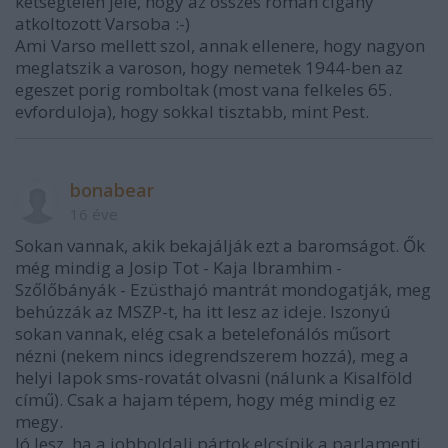
ketsegtelen jele, hogy az osszes roman cigany
atkoltozott Varsoba :-)
Ami Varso mellett szol, annak ellenere, hogy nagyon
meglatszik a varoson, hogy nemetek 1944-ben az
egeszet porig romboltak (most vana felkeles 65.
evforduloja), hogy sokkal tisztabb, mint Pest.
bonabear
16 éve
Sokan vannak, akik bekajálják ezt a baromságot. Ők
még mindig a Josip Tot - Kaja Ibramhim -
Szőlőbányák - Ezüsthajó mantrát mondogatják, meg
behúzzák az MSZP-t, ha itt lesz az ideje. Iszonyú
sokan vannak, elég csak a betelefonálós műsort
nézni (nekem nincs idegrendszerem hozzá), meg a
helyi lapok sms-rovatát olvasni (nálunk a Kisalföld
című). Csak a hajam tépem, hogy még mindig ez
megy.
Jó lesz, ha a jobboldali pártok elcsípik a parlamenti