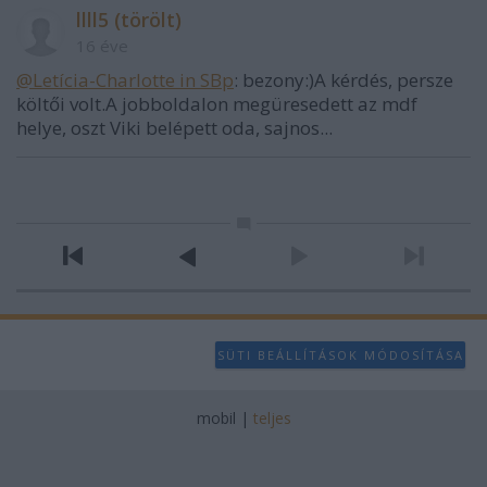
llll5 (törölt)
16 éve
@Letícia-Charlotte in SBp
: bezony:)A kérdés, persze
költői volt.A jobboldalon megüresedett az mdf
helye, oszt Viki belépett oda, sajnos...
SÜTI BEÁLLÍTÁSOK MÓDOSÍTÁSA
mobil
|
teljes