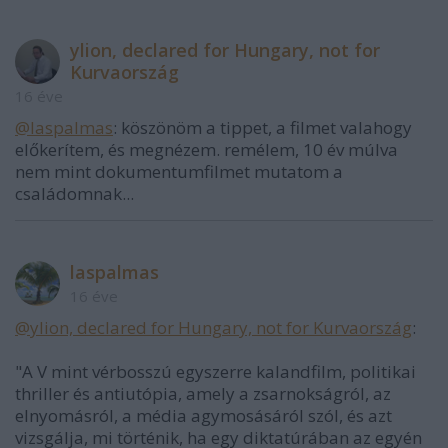
ylion, declared for Hungary, not for
Kurvaország
16 éve
@laspalmas
: köszönöm a tippet, a filmet valahogy
előkerítem, és megnézem. remélem, 10 év múlva
nem mint dokumentumfilmet mutatom a
családomnak...
laspalmas
16 éve
@ylion, declared for Hungary, not for Kurvaország
:
"A V mint vérbosszú egyszerre kalandfilm, politikai
thriller és antiutópia, amely a zsarnokságról, az
elnyomásról, a média agymosásáról szól, és azt
vizsgálja, mi történik, ha egy diktatúrában az egyén