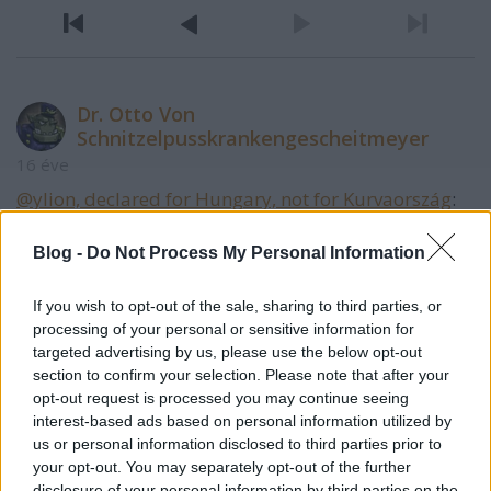
Dr. Otto Von
Schnitzelpusskrankengescheitmeyer
16 éve
@ylion, declared for Hungary, not for Kurvaország
:
És látám, hogy az armageddon eljő, s vele a végzet
lovasai. És az ég fekete lőn, mint a szőrzsák, és az
Blog -
Do Not Process My Personal Information
emberek a vadakkal hálnak, s mind ki az MSZPben
vala tisztának modák magokat, s tesznek hamis
If you wish to opt-out of the sale, sharing to third parties, or
tanúbizonyságot felebarátaik ellen.
processing of your personal or sensitive information for
targeted advertising by us, please use the below opt-out
Asszem így mondja az Írás.
section to confirm your selection. Please note that after your
opt-out request is processed you may continue seeing
interest-based ads based on personal information utilized by
us or personal information disclosed to third parties prior to
csillagkúll
your opt-out. You may separately opt-out of the further
16 éve
disclosure of your personal information by third parties on the