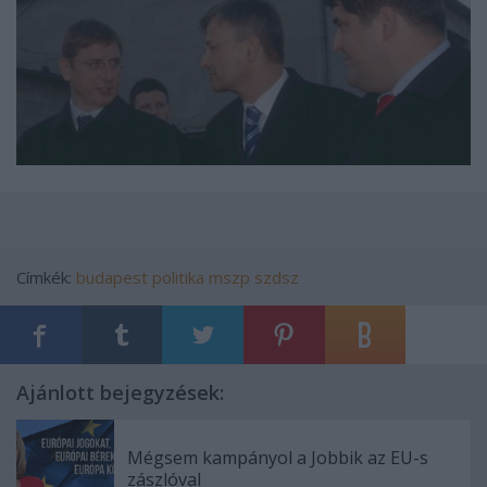
Címkék:
budapest
politika
mszp
szdsz
Ajánlott bejegyzések:
Mégsem kampányol a Jobbik az EU-s
zászlóval