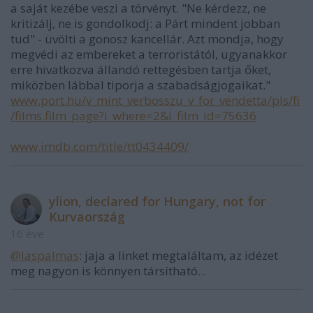
a saját kezébe veszi a törvényt. "Ne kérdezz, ne
kritizálj, ne is gondolkodj: a Párt mindent jobban
tud" - üvölti a gonosz kancellár. Azt mondja, hogy
megvédi az embereket a terroristától, ugyanakkor
erre hivatkozva állandó rettegésben tartja őket,
miközben lábbal tiporja a szabadságjogaikat."
www.port.hu/v_mint_verbosszu_v_for_vendetta/pls/fi
/films.film_page?i_where=2&i_film_id=75636
www.imdb.com/title/tt0434409/
ylion, declared for Hungary, not for
Kurvaország
16 éve
@laspalmas
: jaja a linket megtaláltam, az idézet
meg nagyon is könnyen társítható...