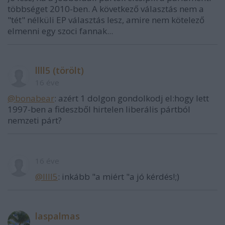
többséget 2010-ben. A következő választás nem a
"tét" nélküli EP választás lesz, amire nem kötelező
elmenni egy szoci fannak...
llll5 (törölt)
16 éve
@bonabear
: azért 1 dolgon gondolkodj el:hogy lett
1997-ben a fideszből hirtelen liberális pártból
nemzeti párt?
16 éve
@llll5
: inkább "a miért "a jó kérdés!;)
laspalmas