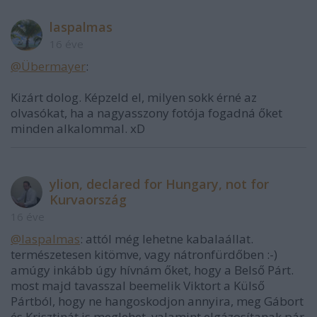
laspalmas
16 éve
@Übermayer
:
Kizárt dolog. Képzeld el, milyen sokk érné az
olvasókat, ha a nagyasszony fotója fogadná őket
minden alkalommal. xD
ylion, declared for Hungary, not for
Kurvaország
16 éve
@laspalmas
: attól még lehetne kabalaállat.
természetesen kitömve, vagy nátronfürdőben :-)
amúgy inkább úgy hívnám őket, hogy a Belső Párt.
most majd tavasszal beemelik Viktort a Külső
Pártból, hogy ne hangoskodjon annyira, meg Gábort
és Krisztinát is meglehet, valamint elgázosítanak pár