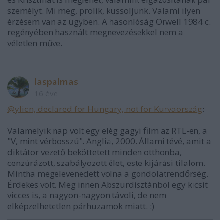
személyt. Mi meg, prolik, kussoljunk. Valami ilyen
érzésem van az ügyben. A hasonlóság Orwell 1984 c.
regényében használt megnevezésekkel nem a
véletlen műve.
laspalmas
16 éve
@ylion, declared for Hungary, not for Kurvaország
:
Valamelyik nap volt egy elég gagyi film az RTL-en, a
"V, mint vérbosszú". Anglia, 2000. Állami tévé, amit a
diktátor vezető beköttetett minden otthonba,
cenzúrázott, szabályozott élet, este kijárási tilalom.
Mintha megelevenedett volna a gondolatrendőrség.
Érdekes volt. Meg innen Abszurdisztánból egy kicsit
vicces is, a nagyon-nagyon távoli, de nem
elképzelhetetlen párhuzamok miatt. :)