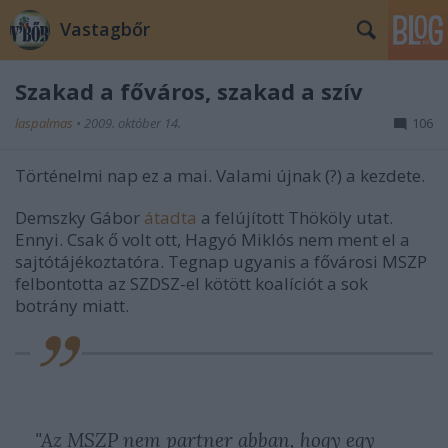
Vastagbőr
Szakad a főváros, szakad a szív
laspalmas
•
2009. október 14.
106
Történelmi nap ez a mai. Valami újnak (?) a kezdete.
Demszky Gábor
átadta
a felújított Thököly utat.
Ennyi. Csak ő volt ott, Hagyó Miklós nem ment el a
sajtótájékoztatóra. Tegnap ugyanis a fővárosi MSZP
felbontotta az SZDSZ-el kötött koalíciót a sok
botrány miatt.
"Az MSZP nem partner abban, hogy egy