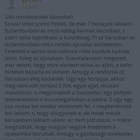
16 éve
Udv mindenkinek Varsobol!
Szoval lehet szidni Pestet, de mar 7 honapot laktam
Isztambulban es most eddig harmat Varsoban, s
azert neha tapinthato a kulonbseg. Pl se Varsoban se
Isztambulban nincs rendes ejszakai kozlekedes.
Emellett a varsoi buszsoforok ritka bunkok tudnak
lenni, foleg az ejszakain. Szamtalanszor megesett
mar velem, hogy mire elertem volna az ajtot, a sofor
hirtelen bezarta es elment. Amugy a rendorok itt
Varsoban eleg kedvesek. Ugy egy honapja, akkor
meg nem volt minusz 5 fok, egyik ejjel, miutan
masodszor is megszivatott a buszsofor, egy pottyet
leheveredtem a buszmegalloban a padra. S ugy egy
ora mulva ket rendor ebresztett fel, s megkerdeztek
hol lakom, s, hogy elvigyenek-e, de mivel masik
keruletben laktam akkor, ez nem jott ossze. + mikor
megtudtak, hogy magyar vagyok majdnem a
nyakamba borultak. Amugy a gazdasagi novekedes