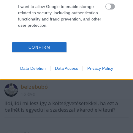
I want to allow Google to enable storage
related to security, including authentication
functionality and fraud prevention, and other
fokabacsi
user protection.
16 éve
@Laibach
: Így már érthető miért ez a nagy "akarás"
!Le lettek zsírozva a dolgok. A népnek meg megy a
CONFIRM
hülye duma, munkahelyteremtésről meg
adóbevételről. Végén kiderül, hogy ez a Putyin egy
fasza gyerek! Az egyetlen gondolkodni képes ember.
Data Deletion
Data Access
Privacy Policy
belzebubó
16 éve
Ildi,Ildi mi lesz igy a költségvetésetekkel, ha ezt a
balhét is egyedül a szadesszal akarod elvitetni?