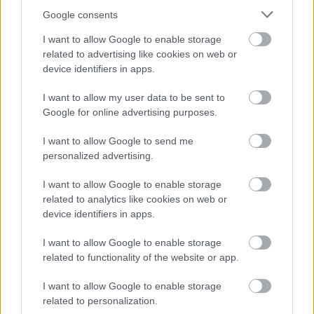
Schnitzelpusskrankengescheitmeyer
Google consents
16 éve
I want to allow Google to enable storage
@lendvai attila
: Lesz az 20% is, meglásd... :( Még tele
related to advertising like cookies on web or
a buksza, még tele vannak lejárt szavatosságú
device identifiers in apps.
tésztával a raktárak.
I want to allow my user data to be sent to
Google for online advertising purposes.
llll5 (törölt)
I want to allow Google to send me
16 éve
personalized advertising.
@Letícia-Charlotte in SBp
: jó lesz az még 1 év múlva
is:)
I want to allow Google to enable storage
related to analytics like cookies on web or
device identifiers in apps.
btk282
I want to allow Google to enable storage
16 éve
related to functionality of the website or app.
Agitprop Ildikó, meg kiáll a kamerák elé :Ez
I want to allow Google to enable storage
tűrhetetlen, nem mehet tovább....hát nincs senki aki
related to personalization.
szemen köpné????????????????????????????