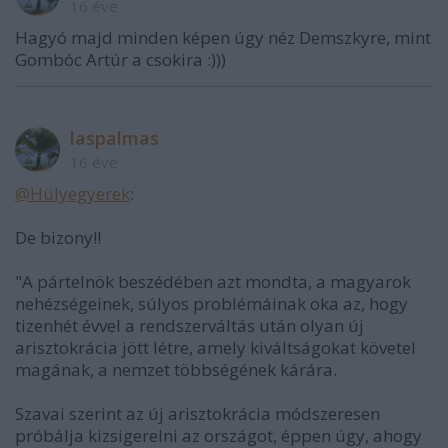
16 éve
Hagyó majd minden képen úgy néz Demszkyre, mint
Gombóc Artúr a csokira :)))
laspalmas
16 éve
@Hülyegyerek
:
De bizony!!
"A pártelnök beszédében azt mondta, a magyarok
nehézségeinek, súlyos problémáinak oka az, hogy
tizenhét évvel a rendszerváltás után olyan új
arisztokrácia jött létre, amely kiváltságokat követel
magának, a nemzet többségének kárára.
Szavai szerint az új arisztokrácia módszeresen
próbálja kizsigerelni az országot, éppen úgy, ahogy