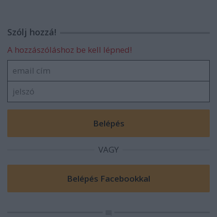
Szólj hozzá!
A hozzászóláshoz be kell lépned!
VAGY