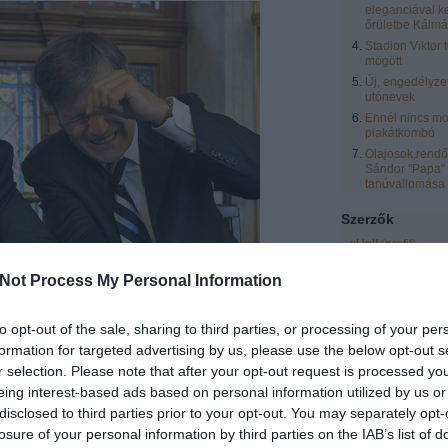
eleganciával k
őrületbe Kálmá
Stadion Viktor 
mögött
Új, engedélyze
utónevek
Ennél nincs mo
plakátkombó
Olajosok,rendőr
Sándor "Papa"
tanúvallomása
Szerzők
sHelf
(
profil
)
zero
(
profil
)
Not Process My Personal Information
eric
(
profil
)
laspalmas
(
profil
)
to opt-out of the sale, sharing to third parties, or processing of your per
Vendégblgr
(
profil
formation for targeted advertising by us, please use the below opt-out s
Rozsnyai Zsolt
(
pr
r selection. Please note that after your opt-out request is processed y
LCsilla16
(
profil
)
eing interest-based ads based on personal information utilized by us or
Egyéb
disclosed to third parties prior to your opt-out. You may separately opt-
losure of your personal information by third parties on the IAB’s list of