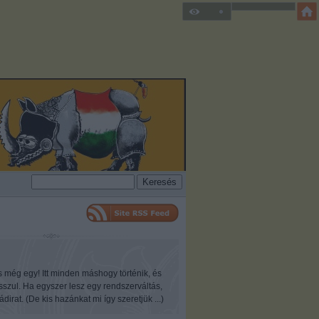
s még egy! Itt minden máshogy történik, és
osszul. Ha egyszer lesz egy rendszerváltás,
ádirat. (De kis hazánkat mi így szeretjük ...)