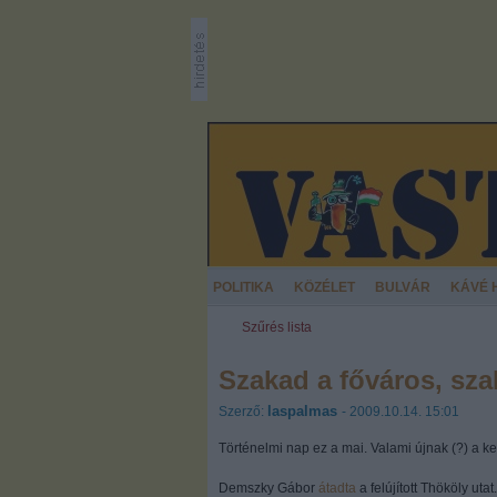
POLITIKA
KÖZÉLET
BULVÁR
KÁVÉ 
Szűrés lista
Szakad a főváros, sza
laspalmas
Szerző:
- 2009.10.14. 15:01
Történelmi nap ez a mai. Valami újnak (?) a k
Demszky Gábor
átadta
a felújított Thököly uta