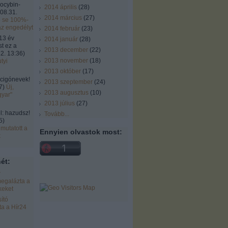
locybin-
2014 április
(
28
)
08.31.
2014 március
(
27
)
ó se 100%-
az engedélyt
2014 február
(
23
)
13 év
2014 január
(
28
)
st ez a
2013 december
(
22
)
2. 13:36
)
2013 november
(
18
)
tyi
2013 október
(
17
)
cigónevek!
2013 szeptember
(
24
)
7
)
Új,
2013 augusztus
(
10
)
gyar"
2013 július
(
27
)
 hazudsz!
Tovább
...
5
)
mutatott a
Ennyien olvastok most:
k
ét:
r
egalázta a
keket
ító
a a Hír24