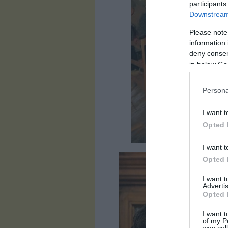
participants
Downstream 
Please note
information 
deny consent
in below Go
Persona
I want t
Opted 
I want t
Opted 
I want 
Advertis
Opted 
I want t
of my P
was col