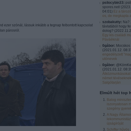
psilocybin33:
psi
spores.net/
(
2023.
04:01
)
Ez a tároz
os, de megkapta 
szobakutty:
Na? 
d ezer szónál, lássuk inkább a tegnap felbontott kapcsolat
távlatából hogy fe
an párosról.
dolog?
(
2022.11.2
Egy kis családi mu
Páváéknál
0gábor:
Mocskos 
(
2021.01.12. 08:3
engedélyzett "ma
utónevek
0gábor:
@KömKel:
(
2021.01.12. 08:3
Álközmunkásokat 
német tévésekne
Salgótarján
Elmúlt hét top h
Balog miniszte
iszonyatosan m
szegény gyere
A Nagy Államos
lekommunistázt
újságíróját
Schiffer hűvös