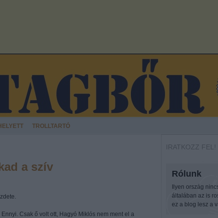
HELYETT
TROLLTARTÓ
IRATKOZZ FEL!
kad a szív
Rólunk
Ilyen ország ninc
általában az is r
ezdete.
ez a blog lesz a v
t. Ennyi. Csak ő volt ott, Hagyó Miklós nem ment el a