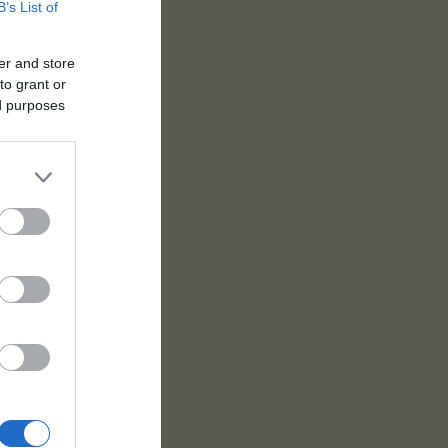
B’s List of
er and store
to grant or
ed purposes