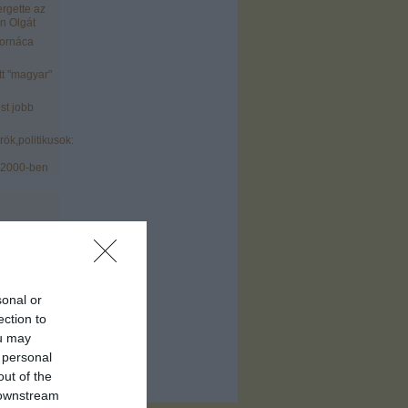
ergette az
n Olgát
tornáca
tt "magyar"
st jobb
ök,politikusok:
 2000-ben
sonal or
)
ection to
ofil
)
ou may
 personal
out of the
 downstream