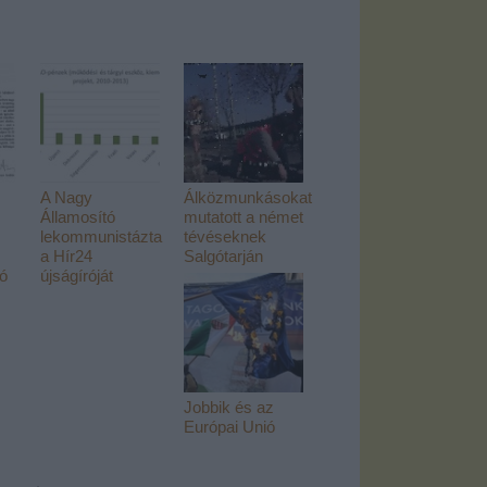
A Nagy
Álközmunkásokat
Államosító
mutatott a német
lekommunistázta
tévéseknek
a Hír24
Salgótarján
tó
újságíróját
Jobbik és az
Európai Unió