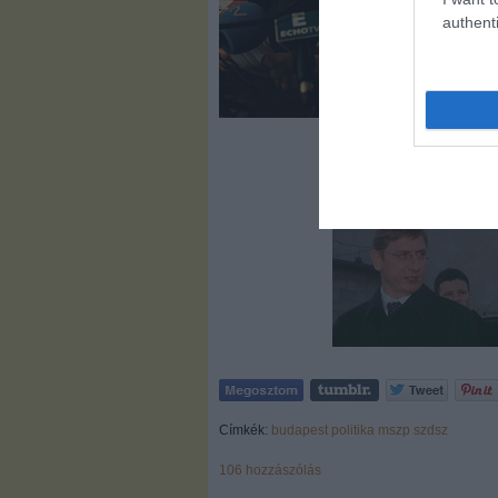
authenti
Címkék:
budapest
politika
mszp
szdsz
106
hozzászólás