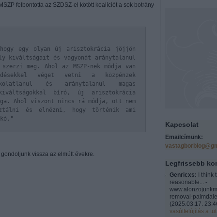
MSZP felbontotta az SZDSZ-el kötött koalíciót a sok botrány
hogy egy olyan új arisztokrácia jöjjön
ly kiváltságait és vagyonát aránytalanul
 szerzi meg. Ahol az MSZP-nek módja van
kedésekkel véget vetni a közpénzek
kolatlanul és aránytalanul magas
iváltságokkal bíró, új arisztokrácia
ga. Ahol viszont nincs rá módja, ott nem
ztálni és elnézni, hogy történik ami
kó."
Kapcsolat
Emailcímünk:
vastagborblog@gm
 gondoljunk vissza az elmúlt évekre.
Legfrissebb k
Genricxs:
I think 
reasonable... -
www.alonzojunkm
removal-palmdale
(
2025.03.17. 23:4
vasútfelújítás a tut