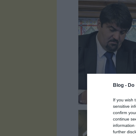
Blog -
Do 
If you wish 
sensitive in
confirm you
continue se
information 
further disc