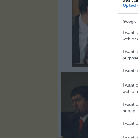
Opted 
Google 
I want t
web or d
I want t
purpose
I want 
I want t
web or d
I want t
or app.
I want t
I want t