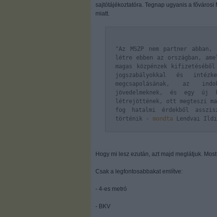
sajtótájékoztatóra. Tegnap ugyanis a fővárosi 
miatt.
"Az MSZP nem partner abban, 
létre ebben az országban, ame
magas közpénzek kifizetéséből
jogszabályokkal és intéz
megcsapolásának, az indo
jövedelmeknek, és egy új k
létrejöttének, ott megteszi ma
fog hatalmi érdekből asszis
történik -
mondta
Lendvai Ildi
Hogy mi lesz ezután, azt majd meglátjuk. Most
Csak a legfontosabbakat említve:
- 4-es metró
- BKV