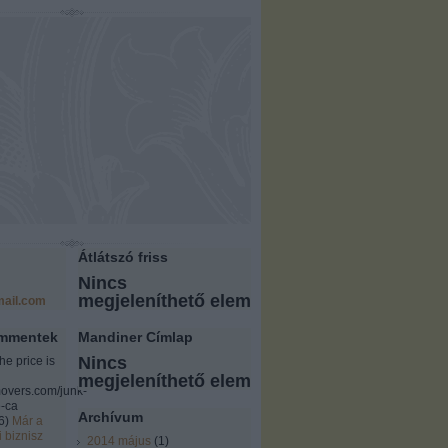
Átlátszó friss
Nincs
megjeleníthető elem
ail.com
ommentek
Mandiner Címlap
Nincs
the price is
megjeleníthető elem
overs.com/junk-
-ca
Archívum
6
)
Már a
i biznisz
2014 május
(
1
)