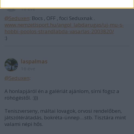
szabogyula
16 éve
@Seduxen
: Bocs , OFF , foci Seduxnak .
www.nemzetisport.hu/angol_labdarugas/uj-mu-s-
hobbi-poolos-strandlabda-vasarlas-2003820/
:)
laspalmas
16 éve
@Seduxen
:
A honlapjáról én a galériát ajánlom, sírni fogsz a
röhögéstől. :)))
Teniszverseny, máltai lovagok, orvosi rendelőben,
játszótérátadás, bokréta-ünnep....stb. Tisztára mint
valami népi hős.