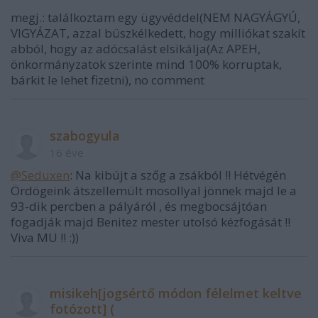
megj.: találkoztam egy ügyvéddel(NEM NAGYÁGYÚ,
VIGYÁZAT, azzal büszkélkedett, hogy milliókat szakít
abból, hogy az adócsalást elsikálja(Az APEH,
önkormányzatok szerinte mind 100% korruptak,
bárkit le lehet fizetni), no comment
szabogyula
16 éve
@Seduxen
: Na kibújt a szőg a zsákból !! Hétvégén
Ördögeink átszellemült mosollyal jönnek majd le a
93-dik percben a pályáról , és megbocsájtóan
fogadják majd Benitez mester utolsó kézfogását !!
Viva MU !! :))
misikeh[jogsértő módon félelmet keltve
fotózott] (