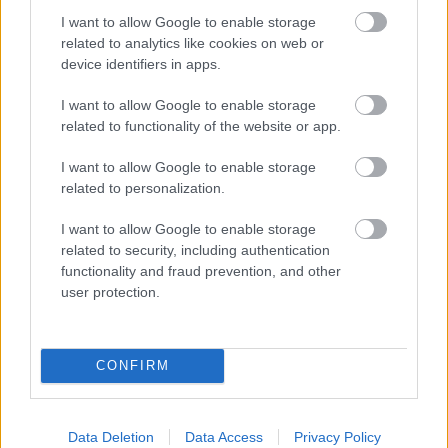
I want to allow Google to enable storage
wehehehe, legalább őszinte:
related to analytics like cookies on web or
device identifiers in apps.
"Kincses szigetté változott a munkaterület". Ebben
I want to allow Google to enable storage
egyetértünk, te szarrágó, milliárdok lelőhelye sky
related to functionality of the website or app.
barátod gödre, ahonnan bőszen szedegetitek is ki a
"kincseket". Hogy dőlne rád a kurva házad, te
I want to allow Google to enable storage
szarzsák!
related to personalization.
I want to allow Google to enable storage
Seduxen (már NEM dr.)
related to security, including authentication
functionality and fraud prevention, and other
16 éve
user protection.
Ja, míg el nem felejtem: tegnap valaki feltette a
költői(nek szánt) kérdést, hogy a ker.tv.-k közül
valamelyik hírnek tartja -e lakos e.t. építkezését.
CONFIRM
örömmel jelentem, hogy a t(el avi)v2 lehozta.
Data Deletion
Data Access
Privacy Policy