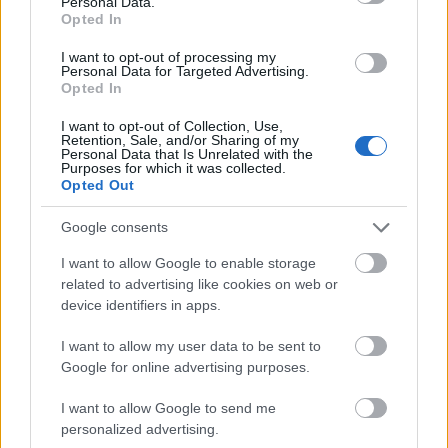
Personal Data.
16 éve
Opted In
@RAMBO
:
I want to opt-out of processing my
Personal Data for Targeted Advertising.
Be is tettem egy plusz képet a postba. :))
Opted In
I want to opt-out of Collection, Use,
Retention, Sale, and/or Sharing of my
Personal Data that Is Unrelated with the
Seduxen (már NEM dr.)
Purposes for which it was collected.
Opted Out
16 éve
@Talon Karrde
: na azért ez a komment se' kutya :)))
Google consents
és milyen igaz: az egyik piros pénzszivattyúról
I want to allow Google to enable storage
pofázik, a másik narancssárgáról, pedig az igazság
related to advertising like cookies on web or
az, hogy a paletta minden színében pompázik ez a
device identifiers in apps.
szívóeszköz :)))
I want to allow my user data to be sent to
Google for online advertising purposes.
Seduxen (már NEM dr.)
I want to allow Google to send me
16 éve
personalized advertising.
www.lakos.hu/?page=2&cid=2022