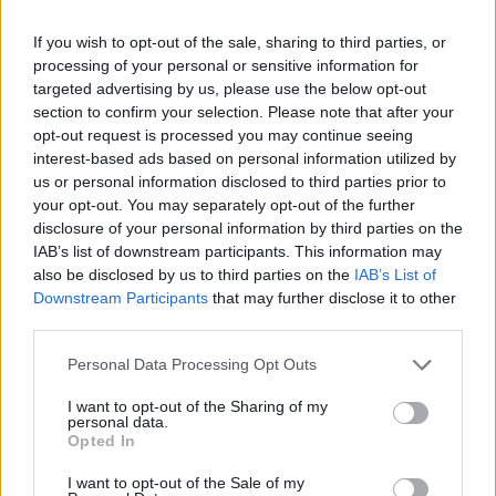
If you wish to opt-out of the sale, sharing to third parties, or
processing of your personal or sensitive information for
f.m.j.
targeted advertising by us, please use the below opt-out
16 éve
section to confirm your selection. Please note that after your
Én sajnálom őt valahol, mert azért az hihetetlen,
opt-out request is processed you may continue seeing
hogy valakinek 56 évesen ennyi az élete, hogy -ahogy
interest-based ads based on personal information utilized by
ő fogalmazott- "építkezek, élek, eladok, veszek,
us or personal information disclosed to third parties prior to
táplálkozom, alszom"
your opt-out. You may separately opt-out of the further
Istenem, de szánalmas... hasonlít szegény arra a
disclosure of your personal information by third parties on the
viccbéli kislányra, aki "tetyek.vetyek, mosogatok,
IAB’s list of downstream participants. This information may
eccercsak csöngetnek..."- ezt motyogja magában,
also be disclosed by us to third parties on the
IAB’s List of
Downstream Participants
that may further disclose it to other
debár a rendőrség lenne, és vinné a hűvösre! Én
third parties.
szigorú lennék, cinizmusért 10 évet is kiszabnék :):):)
Please note that this website/app uses one or more Google
Personal Data Processing Opt Outs
Rambo-nak igaza van :):):) de akár kanyarodhatna
services and may gather and store information including but
arra is a fúrópajzs, de csak két méterre a föld felett :)
not limited to your visit or usage behaviour. You may click to
I want to opt-out of the Sharing of my
personal data.
grant or deny consent to Google and its third-party tags to
Opted In
use your data for below specified purposes in below Google
consent section.
laspalmas
I want to opt-out of the Sale of my