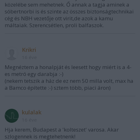
közelébe sem mehetnek. Ő annak a tagja aminek a
sóbertnorbi is és szinte az összes biztonságtechnikai
cég és NBH vezetője ott virit,de azok a kamu
máltaiak. Szerencsétlen, proli balfaszok.
Krikri
16 éve
Megnéztem a honalpját és leesett hogy miért is a 4-
es metró egy darabja :-)
(nekem tetszik a ház de ez nem 50 milla volt, max ha
a Bamco építette :-) sztem több, piaci áron)
kulalak
16 éve
Hja kerem, Budapest a 'kolteszet' varosa. Akar
szlogennek is megtehetnenk!