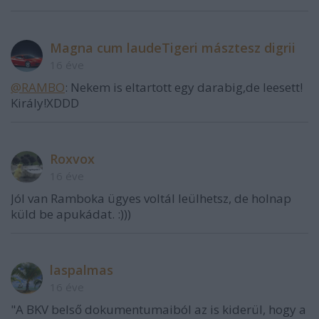
Magna cum laudeTigeri másztesz digrii
16 éve
@RAMBO
: Nekem is eltartott egy darabig,de leesett!
Király!XDDD
Roxvox
16 éve
Jól van Ramboka ügyes voltál leülhetsz, de holnap
küld be apukádat. :)))
laspalmas
16 éve
"A BKV belső dokumentumaiból az is kiderül, hogy a