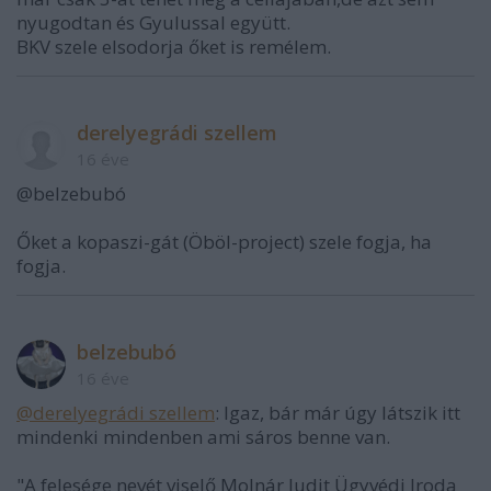
nyugodtan és Gyulussal együtt.
BKV szele elsodorja őket is remélem.
derelyegrádi szellem
16 éve
@belzebubó
Őket a kopaszi-gát (Öböl-project) szele fogja, ha
fogja.
belzebubó
16 éve
@derelyegrádi szellem
: Igaz, bár már úgy látszik itt
mindenki mindenben ami sáros benne van.
"A felesége nevét viselő Molnár Judit Ügyvédi Iroda