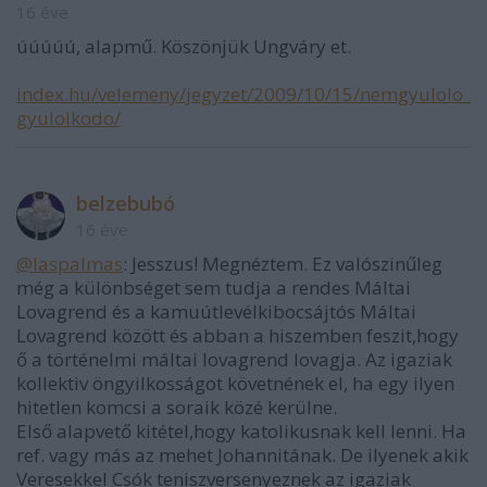
16 éve
úúúúú, alapmű. Köszönjük Ungváry et.
index.hu/velemeny/jegyzet/2009/10/15/nemgyulolo_
gyulolkodo/
belzebubó
16 éve
@laspalmas
: Jesszus! Megnéztem. Ez valószinűleg
még a különbséget sem tudja a rendes Máltai
Lovagrend és a kamuútlevélkibocsájtós Máltai
Lovagrend között és abban a hiszemben feszit,hogy
ő a történelmi máltai lovagrend lovagja. Az igaziak
kollektiv öngyilkosságot követnének el, ha egy ilyen
hitetlen komcsi a soraik közé kerülne.
Első alapvető kitétel,hogy katolikusnak kell lenni. Ha
ref. vagy más az mehet Johannitának. De ilyenek akik
Veresekkel Csók teniszversenyeznek az igaziak