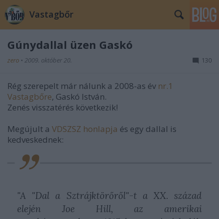
Vastagbőr
Gúnydallal üzen Gaskó
zero
•
2009. október 20.
130
Rég szerepelt már nálunk a 2008-as év
nr.1
Vastagbőre
, Gaskó István.
Zenés visszatérés következik!
Megújult a
VDSZSZ honlapja
és egy dallal is
kedveskednek:
"A "Dal a Sztrájktörőről"-t a XX. század
elején Joe Hill, az amerikai