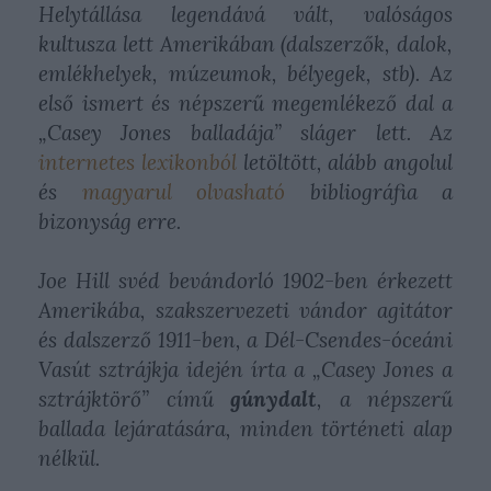
Helytállása legendává vált, valóságos
kultusza lett Amerikában (dalszerzők, dalok,
emlékhelyek, múzeumok, bélyegek, stb). Az
első ismert és népszerű megemlékező dal a
„Casey Jones balladája” sláger lett. Az
internetes lexikonból
letöltött, alább angolul
és
magyarul olvasható
bibliográfia a
bizonyság erre.
Joe Hill svéd bevándorló 1902-ben érkezett
Amerikába, szakszervezeti vándor agitátor
és dalszerző 1911-ben, a Dél-Csendes-óceáni
Vasút sztrájkja idején írta a „Casey Jones a
sztrájktörő” című
gúnydalt
, a népszerű
ballada lejáratására, minden történeti alap
nélkül.