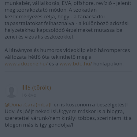
munkabér, vállalkozás, EVA, offshore, revízió - jelenít
meg szórakoztató módon. A szokatlan
kezdeményezés célja, hogy - a tanácsadói
tapasztalatokat felhasználva - a különböző adózási
helyzetekhez kapcsolódó érzelmeket mutassa be
zenei és vizuális eszközökkel.
A látványos és humoros videoklip első háromperces
változata hétfő óta tekinthető meg a
www.adozene.hu/
és a
www.bdo.hu/
honlapokon.
llll5 (törölt)
16 éve
@Doña ¡Cara(mba)!
: én is köszönöm a beszélgetést!
Üdv. és jóéjt neked is!Ui:gyere máskor is a blogra,
szeretettel várunk/nem királyi többes, szerintem itt a
blogon más is így gondolja/!