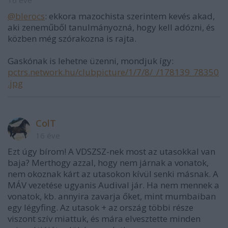
16 éve
@blerocs
: ekkora mazochista szerintem kevés akad,
aki zeneműből tanulmányozná, hogy kell adózni, és
közben még szórakozna is rajta.
Gaskónak is lehetne üzenni, mondjuk így:
pctrs.network.hu/clubpicture/1/7/8/_/178139_78350
.jpg
ColT
16 éve
Ezt úgy bírom! A VDSZSZ-nek most az utasokkal van
baja? Merthogy azzal, hogy nem járnak a vonatok,
nem okoznak kárt az utasokon kívül senki másnak. A
MÁV vezetése ugyanis Audival jár. Ha nem mennek a
vonatok, kb. annyira zavarja őket, mint mumbaiban
egy légyfing. Az utasok + az ország többi része
viszont szív miattuk, és mára elvesztette minden