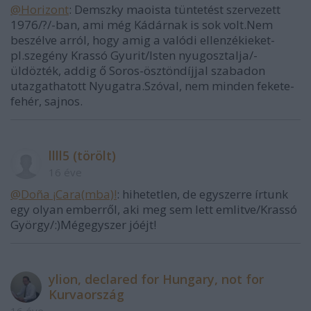
@Horizont
: Demszky maoista tüntetést szervezett
1976/?/-ban, ami még Kádárnak is sok volt.Nem
beszélve arról, hogy amig a valódi ellenzékieket-
pl.szegény Krassó Gyurit/Isten nyugosztalja/-
üldözték, addig ő Soros-ösztöndíjjal szabadon
utazgathatott Nyugatra.Szóval, nem minden fekete-
fehér, sajnos.
llll5 (törölt)
16 éve
@Doña ¡Cara(mba)!
: hihetetlen, de egyszerre írtunk
egy olyan emberről, aki meg sem lett emlitve/Krassó
György/:)Mégegyszer jóéjt!
ylion, declared for Hungary, not for
Kurvaország