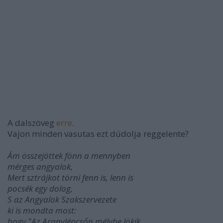
A dalszöveg
erre
.
Vajon minden vasutas ezt dúdolja reggelente?
Ám összejöttek fönn a mennyben
mérges angyalok,
Mert sztrájkot törni fenn is, lenn is
pocsék egy dolog,
S az Angyalok Szakszervezete
ki is mondta most:
hogy "Az Aranylépcsőn mélybe lökik