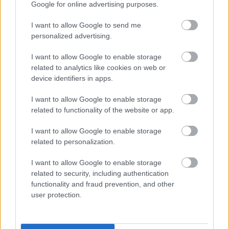
gépelni/feltalálhatnák már végre azt a számitógépet,
Google for online advertising purposes.
amire elég szóban rámondani a
kommenteket/.Nehéz is bármit hozzátenni a
I want to allow Google to send me
kommentedhez, hiszen teljesen egyetértünk.Talán
personalized advertising.
mégegy dolog eszembe jutott:a szakszervezetek is
I want to allow Google to enable storage
komunista kötödésüek, bár ezt tulajdonképpen te is
related to analytics like cookies on web or
írtad.Ha visszagondolok a vasutassztrájkokra,
device identifiers in apps.
mindegyik rövid volt, egyet kivéve.Ott egy dolog
miatt volt hosszabb:Gaskó nagyon nehezen tudta
I want to allow Google to enable storage
leállitani a sztrájkolókat.
related to functionality of the website or app.
I want to allow Google to enable storage
related to personalization.
Doña ¡Cara(mba)!
16 éve
I want to allow Google to enable storage
@llll5
: Kösz a beszélgetést és a "méltatást":-) Nem
related to security, including authentication
tagadom, nem esett rosszul:-DDDDDDD
functionality and fraud prevention, and other
Valaha bagoly voltam a javából, hosszú évek
user protection.
tréningjével rászoktattam magam a pacsirta-létre:-(
Prózai az ok: kénytelen voltam. Azóta egy nyúzott,
(nem dalolós, hanem rekedt), ványadt, karikás