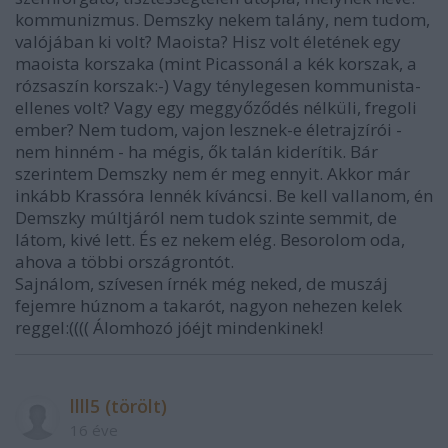
kommunizmus. Demszky nekem talány, nem tudom,
valójában ki volt? Maoista? Hisz volt életének egy
maoista korszaka (mint Picassonál a kék korszak, a
rózsaszín korszak:-) Vagy ténylegesen kommunista-
ellenes volt? Vagy egy meggyőződés nélküli, fregoli
ember? Nem tudom, vajon lesznek-e életrajzírói -
nem hinném - ha mégis, ők talán kiderítik. Bár
szerintem Demszky nem ér meg ennyit. Akkor már
inkább Krassóra lennék kíváncsi. Be kell vallanom, én
Demszky múltjáról nem tudok szinte semmit, de
látom, kivé lett. És ez nekem elég. Besorolom oda,
ahova a többi országrontót.
Sajnálom, szívesen írnék még neked, de muszáj
fejemre húznom a takarót, nagyon nehezen kelek
reggel:(((( Álomhozó jóéjt mindenkinek!
llll5 (törölt)
16 éve