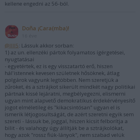
kellene engedni az 56-ból.
Doña ¡Cara(mba)!
16 éve
@llll5
: Lássuk akkor sorban:
1) az un. ellenzéki pártok folyamatos ígérgetései,
nyugtatásai
- egyetértek, ez is egy visszatartó erő, hiszen
hál'istennek kevesen születnek hősöknek, átlag
polgárok vagyunk legtöbben. Nem szeretjük a
zűröket, és a sztrájkot sikerült mindkét nagy politikai
pártnak kissé lejáratni, megbélyegezni, elismerni
ugyan mint alapvető demokratikus érdekérvényesítő
jogot elméletileg és "kikacsintósan" ugyan el is
ismerik létjogosultságát, de azért szeretni egyik sem
szereti - lássuk be, joggal, hiszen kicsit felborítja a
bilit - és valahogy úgy állítják be a sztrájkolókat,
hogy azok "rossz fiúk-lányok", nem szabad velük