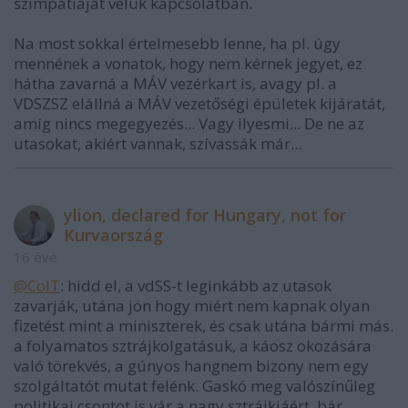
szimpátiáját velük kapcsolatban.
Na most sokkal értelmesebb lenne, ha pl. úgy
mennének a vonatok, hogy nem kérnek jegyet, ez
hátha zavarná a MÁV vezérkart is, avagy pl. a
VDSZSZ elállná a MÁV vezetőségi épületek kijáratát,
amíg nincs megegyezés... Vagy ilyesmi... De ne az
utasokat, akiért vannak, szívassák már...
ylion, declared for Hungary, not for
Kurvaország
16 éve
@ColT
: hidd el, a vdSS-t leginkább az utasok
zavarják, utána jön hogy miért nem kapnak olyan
fizetést mint a miniszterek, és csak utána bármi más.
a folyamatos sztrájkolgatásuk, a káosz okozására
való törekvés, a gúnyos hangnem bizony nem egy
szolgáltatót mutat felénk. Gaskó meg valószínűleg
politikai csontot is vár a nagy sztrájkjáért, bár