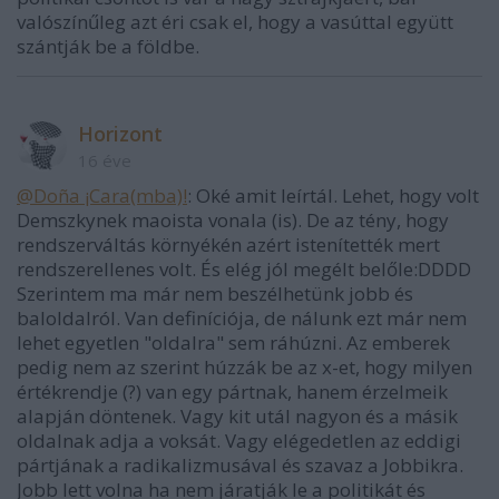
valószínűleg azt éri csak el, hogy a vasúttal együtt
szántják be a földbe.
Horizont
16 éve
@Doña ¡Cara(mba)!
: Oké amit leírtál. Lehet, hogy volt
Demszkynek maoista vonala (is). De az tény, hogy
rendszerváltás környékén azért istenítették mert
rendszerellenes volt. És elég jól megélt belőle:DDDD
Szerintem ma már nem beszélhetünk jobb és
baloldalról. Van definíciója, de nálunk ezt már nem
lehet egyetlen "oldalra" sem ráhúzni. Az emberek
pedig nem az szerint húzzák be az x-et, hogy milyen
értékrendje (?) van egy pártnak, hanem érzelmeik
alapján döntenek. Vagy kit utál nagyon és a másik
oldalnak adja a voksát. Vagy elégedetlen az eddigi
pártjának a radikalizmusával és szavaz a Jobbikra.
Jobb lett volna ha nem járatják le a politikát és