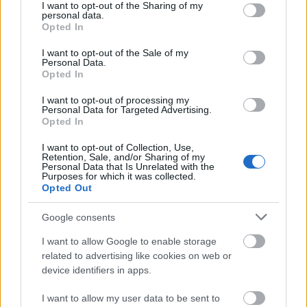
Gyurcsány fő KISZ titkár, az Apró klán keze nyoma,
not limited to your visit or usage behaviour. You may click to
I want to opt-out of the Sharing of my
personal data.
grant or deny consent to Google and its third-party tags to
Kapolyi aktív gazdasági és politikai élete (az MSZMP
Opted In
use your data for below specified purposes in below Google
egykori ipari minisztere) - itt abbahagyom, mert
consent section.
olyan fárasztó és tejószagújehova, hol lenne még a
I want to opt-out of the Sale of my
Personal Data.
lista vége?
Opted In
Ahogyan mondják: Ceterum censeo....Nem elég
ismételni: Karthagót pedig el kell pusztítani! Azaz
I want to opt-out of processing my
Personal Data for Targeted Advertising.
nem lehet elégszer ismételni: a sztrájk is alapvető
Opted In
demokratikus jog.
Ja, Karthágóról jut eszembe:-) : a kommunista
I want to opt-out of Collection, Use,
reminiszcenciákat pedig el kell pusztítani - mondaná
Retention, Sale, and/or Sharing of my
Personal Data that Is Unrelated with the
egy Római:-)
Purposes for which it was collected.
Opted Out
Google consents
llll5 (törölt)
I want to allow Google to enable storage
16 éve
related to advertising like cookies on web or
@Doña ¡Cara(mba)!
: őszintén mondom, élmény a
device identifiers in apps.
kommentjeidet olvasni!Nézd el nekem, kérlek, hogy
csak röviden válaszolgatok, de csak egy ujjal tudok
I want to allow my user data to be sent to