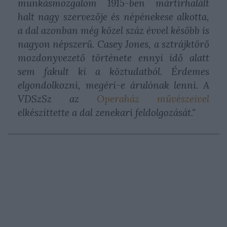
munkásmozgalom 1915-ben mártírhalált
halt nagy szervezője és népénekese alkotta,
a dal azonban még közel száz évvel később is
nagyon népszerű. Casey Jones, a sztrájktörő
mozdonyvezető története ennyi idő alatt
sem fakult ki a köztudatból. Érdemes
elgondolkozni, megéri-e árulónak lenni. A
VDSzSz az
Operaház művészeivel
elkészíttette a dal zenekari feldolgozását."