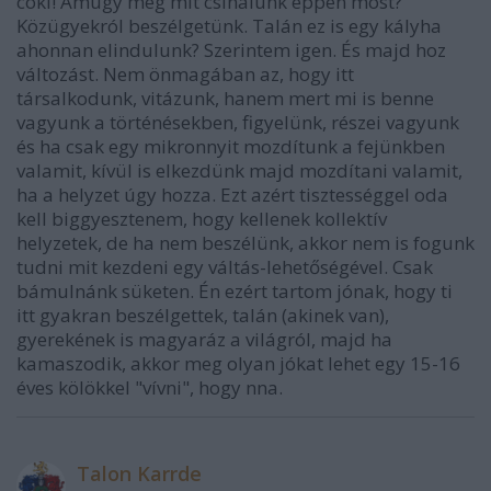
coki! Amúgy meg mit csinálunk éppen most?
Közügyekról beszélgetünk. Talán ez is egy kályha
ahonnan elindulunk? Szerintem igen. És majd hoz
változást. Nem önmagában az, hogy itt
társalkodunk, vitázunk, hanem mert mi is benne
vagyunk a történésekben, figyelünk, részei vagyunk
és ha csak egy mikronnyit mozdítunk a fejünkben
valamit, kívül is elkezdünk majd mozdítani valamit,
ha a helyzet úgy hozza. Ezt azért tisztességgel oda
kell biggyesztenem, hogy kellenek kollektív
helyzetek, de ha nem beszélünk, akkor nem is fogunk
tudni mit kezdeni egy váltás-lehetőségével. Csak
bámulnánk süketen. Én ezért tartom jónak, hogy ti
itt gyakran beszélgettek, talán (akinek van),
gyerekének is magyaráz a világról, majd ha
kamaszodik, akkor meg olyan jókat lehet egy 15-16
éves kölökkel "vívni", hogy nna.
Talon Karrde