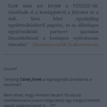
Ezek után azt kérjük a VDSZSZ-től,
távolítsák el a honlapjukról a feliratot és a
dalt. Nem lehet egyidejűleg
együttműködésről papolni, és az állítólagos
együttműködő partnert igaztalan
látszatkeltéssel a honlapon nyilvánosan
támadni." -
Mozdonyvezetők Szakszervezete
Uraim!
Tényleg
Casey Jones
a legnagyobb probléma a
vasútnál?
Nem lehet, hogy minden bezárt 10 vasúti
mellékvonalra jusson (legalább) egy megszüntetett
vasúti szakszervezet is ... ???