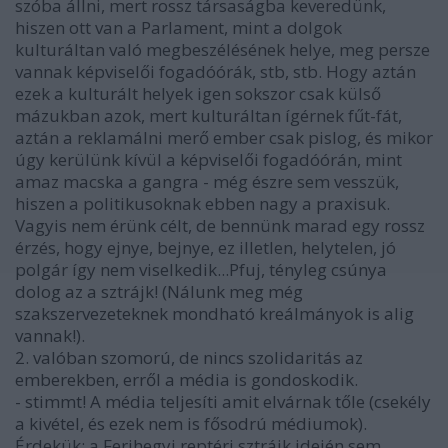
szóba állni, mert rossz társaságba keveredünk,
hiszen ott van a Parlament, mint a dolgok
kulturáltan való megbeszélésének helye, meg persze
vannak képviselői fogadóórák, stb, stb. Hogy aztán
ezek a kulturált helyek igen sokszor csak külső
mázukban azok, mert kulturáltan ígérnek fűt-fát,
aztán a reklamálni merő ember csak pislog, és mikor
úgy kerülünk kívül a képviselői fogadóórán, mint
amaz macska a gangra - még észre sem vesszük,
hiszen a politikusoknak ebben nagy a praxisuk.
Vagyis nem érünk célt, de bennünk marad egy rossz
érzés, hogy ejnye, bejnye, ez illetlen, helytelen, jó
polgár így nem viselkedik...Pfuj, tényleg csúnya
dolog az a sztrájk! (Nálunk meg még
szakszervezeteknek mondható kreálmányok is alig
vannak!).
2. valóban szomorú, de nincs szolidaritás az
emberekben, erről a média is gondoskodik.
- stimmt! A média teljesíti amit elvárnak tőle (csekély
a kivétel, és ezek nem is fősodrú médiumok).
Érdekük: a Ferihegyi reptéri sztrájk idején sem