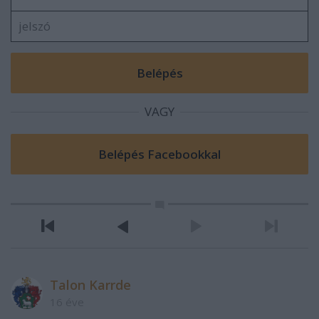
VAGY
Talon Karrde
16 éve