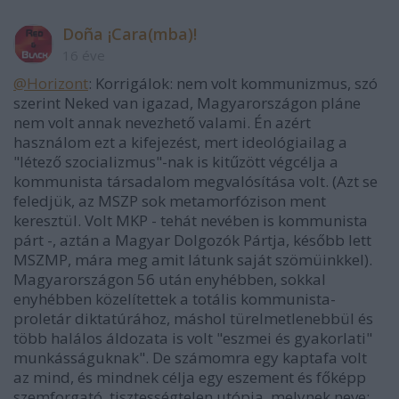
Doña ¡Cara(mba)!
16 éve
@Horizont
: Korrigálok: nem volt kommunizmus, szó
szerint Neked van igazad, Magyarországon pláne
nem volt annak nevezhető valami. Én azért
használom ezt a kifejezést, mert ideológiailag a
"létező szocializmus"-nak is kitűzött végcélja a
kommunista társadalom megvalósítása volt. (Azt se
feledjük, az MSZP sok metamorfózison ment
keresztül. Volt MKP - tehát nevében is kommunista
párt -, aztán a Magyar Dolgozók Pártja, később lett
MSZMP, mára meg amit látunk saját szömüinkkel).
Magyarországon 56 után enyhébben, sokkal
enyhébben közelítettek a totális kommunista-
proletár diktatúrához, máshol türelmetlenebbül és
több halálos áldozata is volt "eszmei és gyakorlati"
munkásságuknak". De számomra egy kaptafa volt
az mind, és mindnek célja egy eszement és főképp
szemforgató, tisztességtelen utópia, melynek neve: