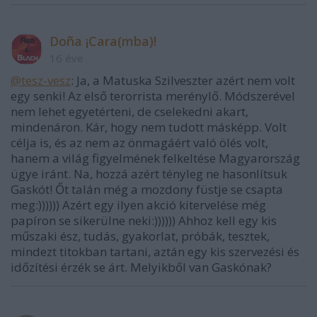
Doña ¡Cara(mba)!
16 éve
@tesz-vesz
: Ja, a Matuska Szilveszter azért nem volt
egy senki! Az első terorrista merénylő. Módszerével
nem lehet egyetérteni, de cselekedni akart,
mindenáron. Kár, hogy nem tudott másképp. Volt
célja is, és az nem az önmagáért való ölés volt,
hanem a világ figyelmének felkeltése Magyarország
ügye iránt. Na, hozzá azért tényleg ne hasonlítsuk
Gaskót! Őt talán még a mozdony füstje se csapta
meg:)))))) Azért egy ilyen akció kitervelése még
papíron se sikerülne neki:)))))) Ahhoz kell egy kis
műszaki ész, tudás, gyakorlat, próbák, tesztek,
mindezt titokban tartani, aztán egy kis szervezési és
időzítési érzék se árt. Melyikből van Gaskónak?