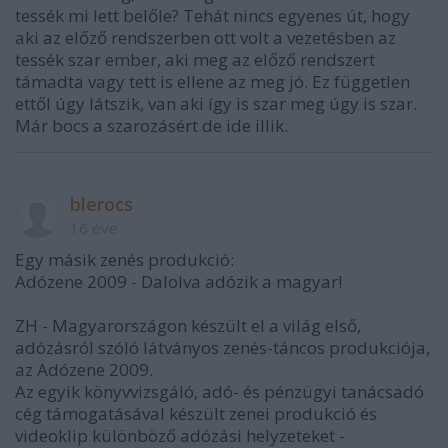
tessék mi lett belőle? Tehát nincs egyenes út, hogy
aki az előző rendszerben ott volt a vezetésben az
tessék szar ember, aki meg az előző rendszert
támadta vagy tett is ellene az meg jó. Ez független
ettől úgy látszik, van aki így is szar meg úgy is szar.
Már bocs a szarozásért de ide illik.
blerocs
16 éve
Egy másik zenés produkció:
Adózene 2009 - Dalolva adózik a magyar!
ZH - Magyarországon készült el a világ első,
adózásról szóló látványos zenés-táncos produkciója,
az Adózene 2009.
Az egyik könyvvizsgáló, adó- és pénzügyi tanácsadó
cég támogatásával készült zenei produkció és
videoklip különböző adózási helyzeteket -