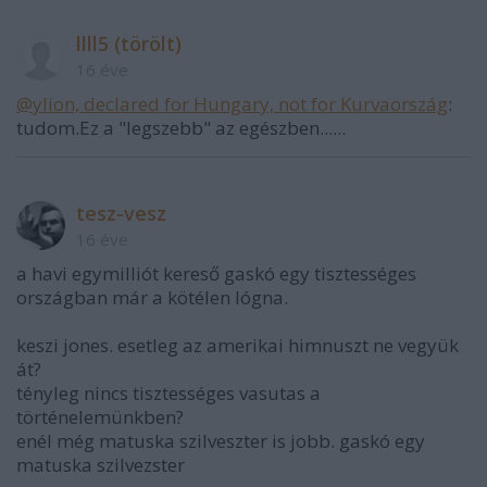
llll5 (törölt)
16 éve
@ylion, declared for Hungary, not for Kurvaország
:
tudom.Ez a "legszebb" az egészben......
tesz-vesz
16 éve
a havi egymilliót kereső gaskó egy tisztességes
országban már a kötélen lógna.
keszi jones. esetleg az amerikai himnuszt ne vegyük
át?
tényleg nincs tisztességes vasutas a
történelemünkben?
enél még matuska szilveszter is jobb. gaskó egy
matuska szilvezster