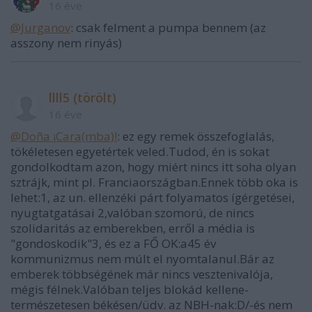
16 éve
@Jurganov
: csak felment a pumpa bennem (az
asszony nem rinyás)
llll5 (törölt)
16 éve
@Doña ¡Cara(mba)!
: ez egy remek összefoglalás,
tökéletesen egyetértek veled.Tudod, én is sokat
gondolkodtam azon, hogy miért nincs itt soha olyan
sztrájk, mint pl. Franciaországban.Ennek több oka is
lehet:1, az un. ellenzéki párt folyamatos ígérgetései,
nyugtatgatásai 2,valóban szomorú, de nincs
szolidaritás az emberekben, erről a média is
"gondoskodik"3, és ez a FŐ OK:a45 év
kommunizmus nem múlt el nyomtalanul.Bár az
emberek többségének már nincs vesztenivalója,
mégis félnek.Valóban teljes blokád kellene-
természetesen békésen/üdv. az NBH-nak:D/-és nem