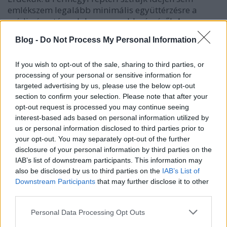
emlékszem legalább minimális együttérzésre a
média és a társadalom nagyobb részéről. Az
emberek persze mindjárt a megemelt bérekre
Blog -
Do Not Process My Personal Information
gondolnak, pedig ha egy alkalmazotti alsó-közép
rétegnek emelik a bérét, akkor van rá esély, ha
áttételesen is, de a kiharcolt eredmény jó precedens
If you wish to opt-out of the sale, sharing to third parties, or
a társadalom többi alkalmazotti rétegére is, esetleg
processing of your personal or sensitive information for
targeted advertising by us, please use the below opt-out
más munkaadó is megfontol egy kisebb béremelést.
section to confirm your selection. Please note that after your
Én legalábbis mindig örültem egy sikeres sztrájknak,
opt-out request is processed you may continue seeing
mert gyanítom, ez a summa olyan messze van az
interest-based ads based on personal information utilized by
elitnek kifizettet össz-bérétől, "vég nélkül való
us or personal information disclosed to third parties prior to
kielégüléséről", titoktartási díjáról, ezekhez a
your opt-out. You may separately opt-out of the further
kifizetésekhez, a juttatásokhoz kapcsolódó vállalati
disclosure of your personal information by third parties on the
költségektől, mint talán az alföldi Makó amaz Közel-
IAB’s list of downstream participants. This information may
keleti Jeruzsálemtől.
also be disclosed by us to third parties on the
IAB’s List of
3. a fő ok a 45 év kommunizmus, ami nem múlt el
Downstream Participants
that may further disclose it to other
nyomtalanul.
third parties.
Naná, hogy nem! Hiszen még a múmiák is itt élnek
velünk, ott vannak a kormányrúdnál! Lendvai, Szili,
Please note that this website/app uses one or more Google
Personal Data Processing Opt Outs
Medgyessy D-210-es kódjelű volt miniszterelnök,
services and may gather and store information including but