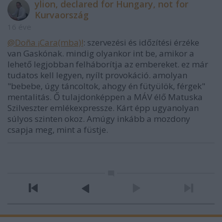
ylion, declared for Hungary, not for
Kurvaország
16 éve
@Doña ¡Cara(mba)!
: szervezési és időzítési érzéke
van Gaskónak. mindig olyankor int be, amikor a
lehető legjobban felháborítja az embereket. ez már
tudatos kell legyen, nyílt provokáció. amolyan
"bebebe, úgy táncoltok, ahogy én fütyülök, férgek"
mentalitás. Ő tulajdonképpen a MÁV élő Matuska
Szilveszter emlékexpressze. Kárt épp ugyanolyan
súlyos szinten okoz. Amúgy inkább a mozdony
csapja meg, mint a füstje.