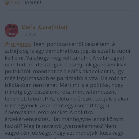
@zero
: DANKE!
Doña ¡Cara(mba)!
16 éve
@Jurganov
: Igen, pontosan erről beszéltem. A
sztrájkjog is egy demokratikus jog, és azzal is tudni
kell élni. Valahogy meg kell tanulni. A valahogyat
nem tudom, de azt igen: beszéljünk gyerekeinkkel
politikáról, mondhat az a kölök akár ellent is, így
még izgalmasabb és parázsabb a vita. Ha már az
iskolákban nem lehet. Mert mi is a politika, hogy
mindig úgy beszélünk róla, mint valami szent
tehénről, taburól? Az életünkről szól: tudjuk-e akár
mint egyének, akár mint egy csoport tagjai
érvényesíteni érdekeinket. A politika:
érdekérvényesítés. Hát már hogyne lenne közöm
hozzá!? Meg felnövekvő gyermekemnek? Nem
vagyok én jobbágy, hogy azt mondják: kuss vagy