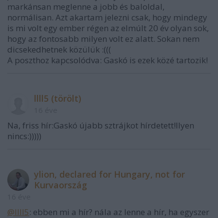
markánsan meglenne a jobb és baloldal,
normálisan. Azt akartam jelezni csak, hogy mindegy
is mi volt egy ember régen az elmúlt 20 év olyan sok,
hogy az fontosabb milyen volt ez alatt. Sokan nem
dicsekedhetnek közülük :(((
A poszthoz kapcsolódva: Gaskó is ezek közé tartozik!
llll5 (törölt)
16 éve
Na, friss hír:Gaskó újabb sztrájkot hírdetett!Ilyen
nincs:)))))
ylion, declared for Hungary, not for
Kurvaország
16 éve
@llll5
: ebben mi a hír? nála az lenne a hír, ha egyszer