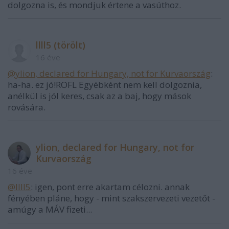
dolgozna is, és mondjuk értene a vasúthoz.
llll5 (törölt)
16 éve
@ylion, declared for Hungary, not for Kurvaország
:
ha-ha. ez jó!ROFL Egyébként nem kell dolgoznia,
anélkül is jól keres, csak az a baj, hogy mások
rovására.
ylion, declared for Hungary, not for
Kurvaország
16 éve
@llll5
: igen, pont erre akartam célozni. annak
fényében pláne, hogy - mint szakszervezeti vezetőt -
amúgy a MÁV fizeti...