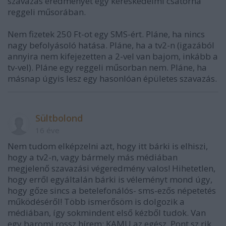
szavazás eredményét egy kereskedelmi csatorna
reggeli műsorában.
Nem fizetek 250 Ft-ot egy SMS-ért. Pláne, ha nincs
nagy befolyásoló hatása. Pláne, ha a tv2-n (igazából
annyira nem kifejezetten a 2-vel van bajom, inkább a
tv-vel). Pláne egy reggeli műsorban nem. Pláne, ha
másnap úgyis lesz egy hasonlóan épületes szavazás.
Sültbolond
16 éve
Nem tudom elképzelni azt, hogy itt bárki is elhiszi,
hogy a tv2-n, vagy bármely más médiában
megjelenő szavazási végeredmény valos! Hihetetlen,
hogy erről egyáltalán bárki is véleményt mond úgy,
hogy gőze sincs a betelefonálós- sms-ezős népetetés
működéséről! Több ismerősöm is dolgozik a
médiában, így sokmindent első kézből tudok. Van
egy baromi rossz hírem: KAMU az egész. Pont sz.rik