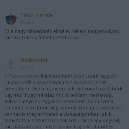
Talon Karrde
16 éve
Ez a nagy háttérjáték elmélet nekem nagyon olyan,
mintha túl sok filmet néztél volna.
Sültbolond
16 éve
@Talon Karrde
: Nem szoktam tv-zni, csak nagyon
ritkán. Erről a szavzásról a tv2-n is csak innét
értesültem. De ha (ez nem csak rád vonatkozik) bárki
úgy érzi, hogy mindaz mit itt leírtam marhaság,
akkor higgye el: Irigylem. Szeretném behunyni a
szemem, nem látni meg semmit, de sajnos voltak és
vannak is még emberek a társaságomban, akik
felnyitották a szemem. Ezek közül nem egy ügyvéd,
médiában közép-felső szinten foglalkoztatott és