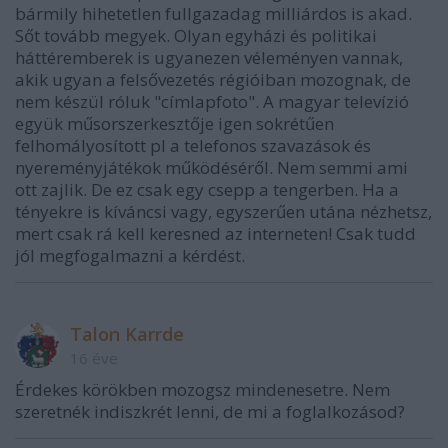
bármily hihetetlen fullgazadag milliárdos is akad.
Sőt tovább megyek. Olyan egyházi és politikai
háttéremberek is ugyanezen véleményen vannak,
akik ugyan a felsővezetés régióiban mozognak, de
nem készül róluk "címlapfoto". A magyar televízió
együk műsorszerkesztője igen sokrétűen
felhomályosított pl a telefonos szavazások és
nyereményjátékok működéséről. Nem semmi ami
ott zajlik. De ez csak egy csepp a tengerben. Ha a
tényekre is kíváncsi vagy, egyszerűen utána nézhetsz,
mert csak rá kell keresned az interneten! Csak tudd
jól megfogalmazni a kérdést.
Talon Karrde
16 éve
Érdekes körökben mozogsz mindenesetre. Nem
szeretnék indiszkrét lenni, de mi a foglalkozásod?