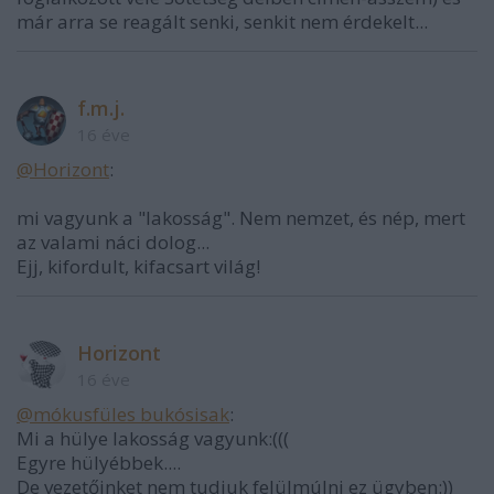
már arra se reagált senki, senkit nem érdekelt...
f.m.j.
16 éve
@Horizont
:
mi vagyunk a "lakosság". Nem nemzet, és nép, mert
az valami náci dolog...
Ejj, kifordult, kifacsart világ!
Horizont
16 éve
@mókusfüles bukósisak
:
Mi a hülye lakosság vagyunk:(((
Egyre hülyébbek....
De vezetőinket nem tudjuk felülmúlni ez ügyben:))