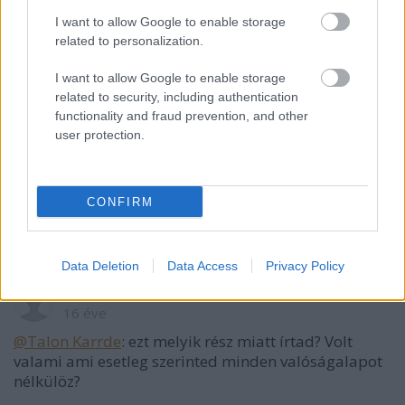
nyomon követhető minden reakciója a valamelyest is
I want to allow Google to enable storage
észhasználó csoportoknak. Szükség van ránk a nagy
related to personalization.
játékhoz, de ehhez kellenek a szinjátékok is, lásd pl,
ezt az egész leócsárolom, majd a médiában
I want to allow Google to enable storage
szavaztatok című részt!
related to security, including authentication
functionality and fraud prevention, and other
user protection.
Talon Karrde
16 éve
CONFIRM
@Sültbolond
: találó a nick-ed!!!
Data Deletion
Data Access
Privacy Policy
Sültbolond
16 éve
@Talon Karrde
: ezt melyik rész miatt írtad? Volt
valami ami esetleg szerinted minden valóságalapot
nélkülöz?