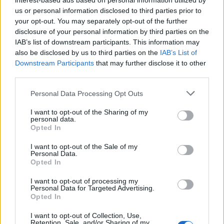
interest-based ads based on personal information utilized by
legalább tudom, hogy nem kell komolyan venni
us or personal information disclosed to third parties prior to
téged. köszönöm az információt :)
your opt-out. You may separately opt-out of the further
disclosure of your personal information by third parties on the
IAB’s list of downstream participants. This information may
also be disclosed by us to third parties on the
IAB’s List of
Horizont
Downstream Participants
that may further disclose it to other
16 éve
third parties.
@Sültbolond
: "Sólyom és társai, csak bábok. " Miért
Please note that this website/app uses one or more Google
mi mik vagyunk??
Personal Data Processing Opt Outs
services and may gather and store information including but
not limited to your visit or usage behaviour. You may click to
I want to opt-out of the Sharing of my
@zsoltix
: Nem kell reklám, és a haladás azt jelenti,
personal data.
grant or deny consent to Google and its third-party tags to
hogy végre kiírták a forrást, mert már idéztek
Opted In
use your data for below specified purposes in below Google
többször, de nem jelölték meg. Lehet, hogy
consent section.
I want to opt-out of the Sale of my
pletykalap, de ez pont egy politikai leleplező cikk !
Personal Data.
Opted In
I want to opt-out of processing my
Sültbolond
Personal Data for Targeted Advertising.
Opted In
16 éve
@Horizont
: Mi vagyunk azok akik:
I want to opt-out of Collection, Use,
Retention, Sale, and/or Sharing of my