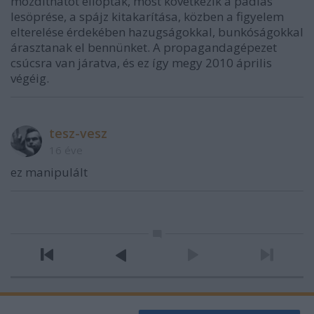
mozdíthatót elloptak, most következik a padlás
lesöprése, a spájz kitakarítása, közben a figyelem
elterelése érdekében hazugságokkal, bunkóságokkal
árasztanak el bennünket. A propagandagépezet
csúcsra van járatva, és ez így megy 2010 április
végéig.
tesz-vesz
16 éve
ez manipulált