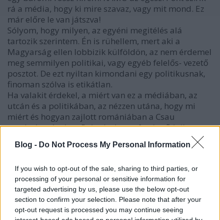
rá a média, hogy ki mire szavaz, vagy mit mond. Ez
már előre le van játszva!
Sólyom, hogy milyen, az egyéni megitélés alá
tartozik szerintem. Én is rühellem, mert aki a
Magyarság ellen lobbizik külföldön, az nem érdemel
meg semmilyen politikai, vagy egyéb felelős- vezető
posztot. De ezt nyiltan kimondani egy politikusnak,
finoman szólva is etikátlan.
Ha valakit érdekel, a miért van ez a médiában, az
utcán és a politikában, az nézzen utána, hogy mi
miért és hogyan zajlott romániában a Csau
megbuktatásakor. Rohadtul meg fog lepődni!
Sólyom és társai, csak bábok.
Blog -
Do Not Process My Personal Information
If you wish to opt-out of the sale, sharing to third parties, or
ylion, declared for Hungary, not for
processing of your personal or sensitive information for
Kurvaország
targeted advertising by us, please use the below opt-out
16 éve
section to confirm your selection. Please note that after your
opt-out request is processed you may continue seeing
@Pierre (Bezuhov)
: tehát gúnyolódsz tovább,