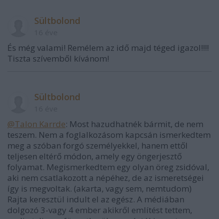
Sültbolond
16 éve
És még valami! Remélem az idő majd téged igazol!!!!
Tiszta szívemből kívánom!
Sültbolond
16 éve
@Talon Karrde
: Most hazudhatnék bármit, de nem
teszem. Nem a foglalkozásom kapcsán ismerkedtem
meg a szóban forgó személyekkel, hanem ettől
teljesen eltérő módon, amely egy öngerjesztő
folyamat. Megismerkedtem egy olyan öreg zsidóval,
aki nem csatlakozott a népéhez, de az ismeretségei
így is megvoltak. (akarta, vagy sem, nemtudom)
Rajta keresztül indult el az egész. A médiában
dolgozó 3-vagy 4 ember akikről említést tettem,