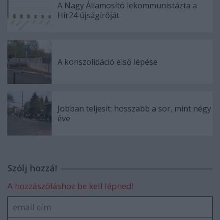
A Nagy Államosító lekommunistázta a
Hír24 újságíróját
A konszolidáció első lépése
Jobban teljesít: hosszabb a sor, mint négy
éve
Szólj hozzá!
A hozzászóláshoz be kell lépned!