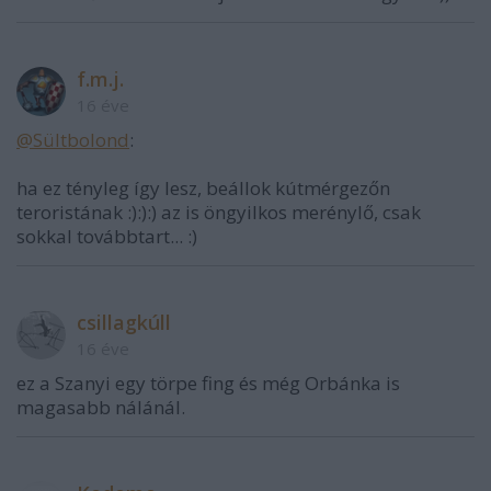
f.m.j.
16 éve
@Sültbolond
:
ha ez tényleg így lesz, beállok kútmérgezőn
teroristának :):):) az is öngyilkos merénylő, csak
sokkal továbbtart... :)
csillagkúll
16 éve
ez a Szanyi egy törpe fing és még Orbánka is
magasabb nálánál.