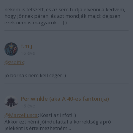
nekem is tetszett, és az sem tudja elvenni a kedvem,
hogy jönnek páran, és azt mondják majd: dejszen
ezek nem is magyarok... :):)
f.m.j.
16 éve
@zsoltix
:
jó bornak nem kell cégér :)
Periwinkle (aka A 40-es fantomja)
16 éve
@Marcellusca
: Köszi az infót! :)
Akkor ezt némi jóindulattal a korrektség apró
jeleként is értelmezhetném...