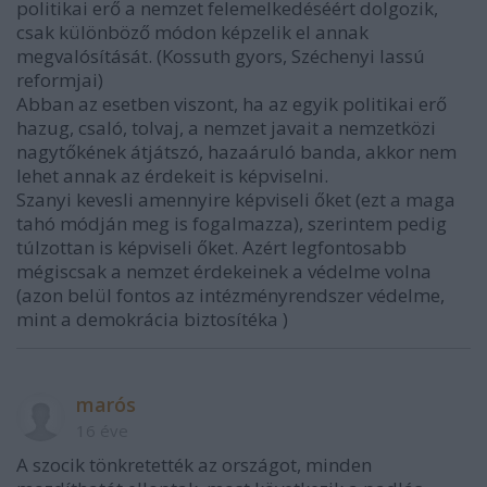
politikai erő a nemzet felemelkedéséért dolgozik,
csak különböző módon képzelik el annak
megvalósítását. (Kossuth gyors, Széchenyi lassú
reformjai)
Abban az esetben viszont, ha az egyik politikai erő
hazug, csaló, tolvaj, a nemzet javait a nemzetközi
nagytőkének átjátszó, hazaáruló banda, akkor nem
lehet annak az érdekeit is képviselni.
Szanyi kevesli amennyire képviseli őket (ezt a maga
tahó módján meg is fogalmazza), szerintem pedig
túlzottan is képviseli őket. Azért legfontosabb
mégiscsak a nemzet érdekeinek a védelme volna
(azon belül fontos az intézményrendszer védelme,
mint a demokrácia biztosítéka )
marós
16 éve
A szocik tönkretették az országot, minden