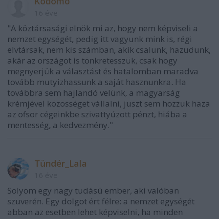
Kodomo
16 éve
"A köztársasági elnök mi az, hogy nem képviseli a
nemzet egységét, pedig itt vagyunk mink is, régi
elvtársak, nem kis számban, akik csalunk, hazudunk,
akár az országot is tönkretesszük, csak hogy
megnyerjük a választást és hatalomban maradva
tovább mutyizhassunk a saját hasznunkra. Ha
továbbra sem hajlandó velünk, a magyarság
krémjével közösséget vállalni, juszt sem hozzuk haza
az ofsor cégeinkbe szivattyúzott pénzt, hiába a
mentesség, a kedvezmény."
Tündér_Lala
16 éve
Solyom egy nagy tudású ember, aki valóban
szuverén. Egy dolgot ért félre: a nemzet egységét
abban az esetben lehet képviselni, ha minden