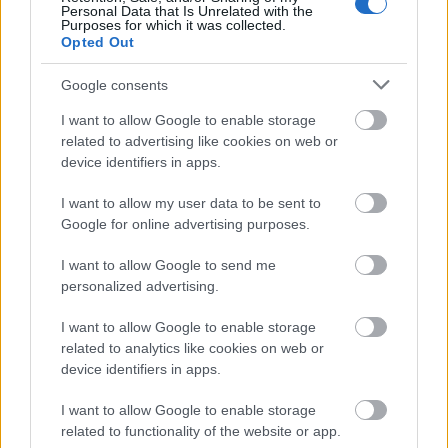
1. A statiszta létszámot adjuk.
Personal Data that Is Unrelated with the
Purposes for which it was collected.
2. Akik tűrik, hogy az érdekcsoportok azt tegyék amit
Opted Out
akarnak.
Google consents
Valószínűleg sokan tudják, hogy Magyarország az
ivóvíz készletei miatt rövidesen stratégiai központ
I want to allow Google to enable storage
lessz a világban! Ezért települnek ide az uj
related to advertising like cookies on web or
"honfoglalók"!
device identifiers in apps.
Sajnos Ehhez a felsővezetésben (és persze lejjebb is)
szükség van olyan bábokra, akiket a cél érdekében
I want to allow my user data to be sent to
Google for online advertising purposes.
előre meghatározott forgatókönyv szerint lehet
mozgatni. Mi (átlag állampolgár) adjuk ehhez a
I want to allow Google to send me
statiszta hátteret. Nem igazán vagyunk bábok, mert
personalized advertising.
még mindig nem sikerült nekik belerángatni minket
egy polgárháborúba, pedig erre megy ki a játék!
I want to allow Google to enable storage
Ezért jelenik meg a médiában ilyen felmérés, ezért
related to analytics like cookies on web or
megy Sólyom Magyart rasszistázni az EP-be, s ezért
device identifiers in apps.
jött létre jónéhány szervezet weboldal, stb. Nehogy
azt hidje már bárki is, hogy a (Csak a példa kedvéért)
I want to allow Google to enable storage
Kuruc.info nincs érdekeltségi ellenőrzés alatt! Ezzel
related to functionality of the website or app.
az oldallal (és a legtöbb ilyennel), nagyon jól