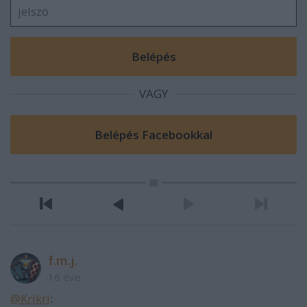
VAGY
f.m.j.
16 éve
@Krikri
: