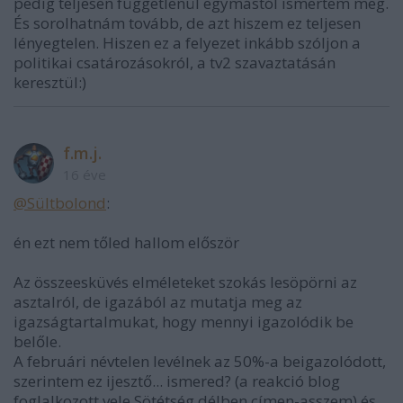
pedig teljesen függetlenül egymástól ismertem meg.
És sorolhatnám tovább, de azt hiszem ez teljesen
lényegtelen. Hiszen ez a felyezet inkább szóljon a
politikai csatározásokról, a tv2 szavaztatásán
keresztül:)
f.m.j.
16 éve
@Sültbolond
:
én ezt nem tőled hallom először
Az összeesküvés elméleteket szokás lesöpörni az
asztalról, de igazából az mutatja meg az
igazságtartalmukat, hogy mennyi igazolódik be
belőle.
A februári névtelen levélnek az 50%-a beigazolódott,
szerintem ez ijesztő... ismered? (a reakció blog
foglalkozott vele Sötétség délben címen-asszem) és