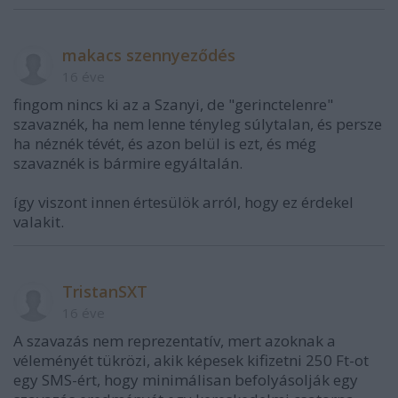
makacs szennyeződés
16 éve
fingom nincs ki az a Szanyi, de "gerinctelenre"
szavaznék, ha nem lenne tényleg súlytalan, és persze
ha néznék tévét, és azon belül is ezt, és még
szavaznék is bármire egyáltalán.
így viszont innen értesülök arról, hogy ez érdekel
valakit.
TristanSXT
16 éve
A szavazás nem reprezentatív, mert azoknak a
véleményét tükrözi, akik képesek kifizetni 250 Ft-ot
egy SMS-ért, hogy minimálisan befolyásolják egy