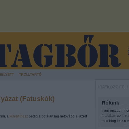
HELYETT
TROLLTARTÓ
IRATKOZZ FEL!
lyázat (Fatuskók)
Rólunk
Ilyen ország ninc
általában az is r
mmi, a
kutyafitnesz
pedig a pofálanság netovábbja, azért
ez a blog lesz a v