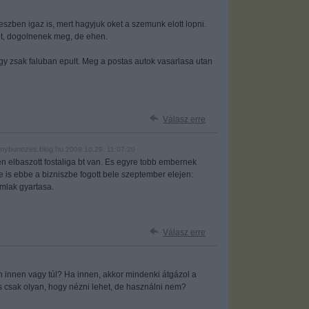
zben igaz is, mert hagyjuk oket a szemunk elott lopni.
ket, dogolnenek meg, de ehen.
 egy zsak faluban epult. Meg a postas autok vasarlasa utan
Válasz erre
ganybunozes.blog.hu
2009.10.29. 11:07:20
en elbaszott fostaliga bt van. Es egyre tobb embernek
 is ebbe a bizniszbe fogott bele szeptember elejen:
mlak gyartasa.
Válasz erre
n innen vagy túl? Ha innen, akkor mindenki átgázol a
s csak olyan, hogy nézni lehet, de használni nem?