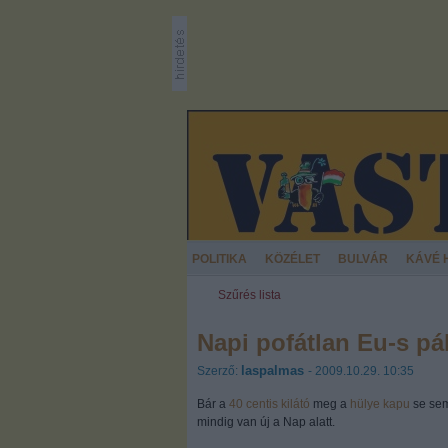
POLITIKA
KÖZÉLET
BULVÁR
KÁVÉ 
Szűrés lista
Napi pofátlan Eu-s pá
laspalmas
Szerző:
- 2009.10.29. 10:35
Bár a
40 centis kilátó
meg a
hülye kapu
se se
mindig van új a Nap alatt.