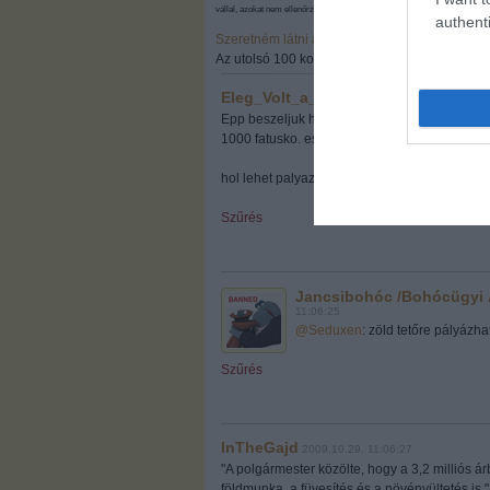
vállal, azokat nem ellenőrzi. Kifogás esetén forduljon a blog szerkesztőjé
authenti
Szeretném látni az összes kommentet! (136)
Az utolsó 100 komment:
Eleg_Volt_a_hazaarulasbol!
·
http://ci
Epp beszeljuk haverral, hogy meg kellene pal
1000 fatusko. es meg tiz szazalek kedvezmen
hol lehet palyazni?
Szűrés
Jancsibohóc /Bohócügyi Á
11:06:25
@Seduxen
: zöld tetőre pályázha
Szűrés
InTheGajd
2009.10.29. 11:06:27
"A polgármester közölte, hogy a 3,2 milliós 
földmunka, a füvesítés és a növényültetés is."