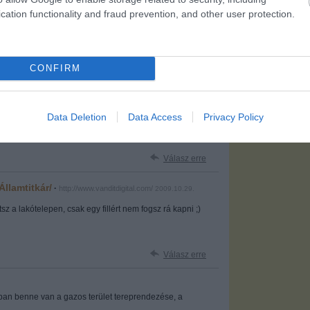
hez. Részletek a
Felhasználási feltételekben
és az
adatvédelmi tájékoztatóban
.
cation functionality and fraud prevention, and other user protection.
ganybunozes.blog.hu
2009.10.29. 11:06:22
CONFIRM
yazni a Nepliget tereprendezeset. Elferne ott vagy 500-
yt is adnank.
Data Deletion
Data Access
Privacy Policy
Válasz erre
llamtitkár/
·
http://www.vanditdigital.com/
2009.10.29.
tsz a lakótelepen, csak egy fillért nem fogsz rá kapni ;)
Válasz erre
árban benne van a gazos terület tereprendezése, a