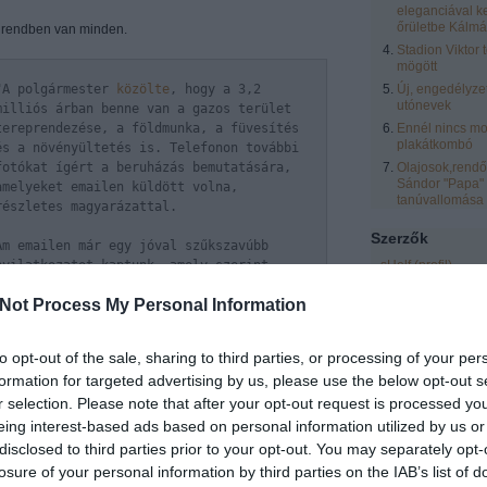
eleganciával k
őrületbe Kálmá
t rendben van minden.
Stadion Viktor 
mögött
"A polgármester
közölte
, hogy a 3,2
Új, engedélyze
utónevek
milliós árban benne van a gazos terület
tereprendezése, a földmunka, a füvesítés
Ennél nincs mo
plakátkombó
és a növényültetés is. Telefonon további
fotókat ígért a beruházás bemutatására,
Olajosok,rendőr
Sándor "Papa"
amelyeket emailen küldött volna,
tanúvallomása
részletes magyarázattal.
Szerzők
Ám emailen már egy jóval szűkszavúbb
sHelf
(
profil
)
nyilatkozatot kaptunk, amely szerint
ta 2006 év szeptemberében az AVOP
zero
(
profil
)
Not Process My Personal Information
házhoz kapcsolódó pihenőhely építése
eric
(
profil
)
l
pályázatot nyújtott be
5 millió forint
laspalmas
(
profil
)
ást nem minden projektelemre nyertünk,
to opt-out of the sale, sharing to third parties, or processing of your per
Vendégblgr
(
profil
mat, a projekt neve hivatalosan nem
formation for targeted advertising by us, please use the below opt-out s
Rozsnyai Zsolt
(
pr
r selection. Please note that after your opt-out request is processed y
LCsilla16
(
profil
)
y „a projekt befejeződött, ellenőrizte
eing interest-based ads based on personal information utilized by us or
Egyéb
fejlesztési Hivatal) Veszprém megyei
disclosed to third parties prior to your opt-out. You may separately opt-
dent rendben talált, a támogatás
losure of your personal information by third parties on the IAB’s list of
ngjelentéseket évente küldjük.”