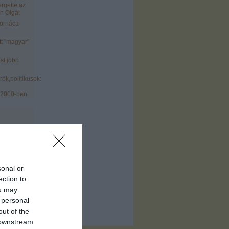
ergette az
n Olgát
tornáca
tt "magyar"
st jobb
ök,politikusok:
 2000-ben
sonal or
)
ection to
ofil
)
ou may
 personal
out of the
 downstream