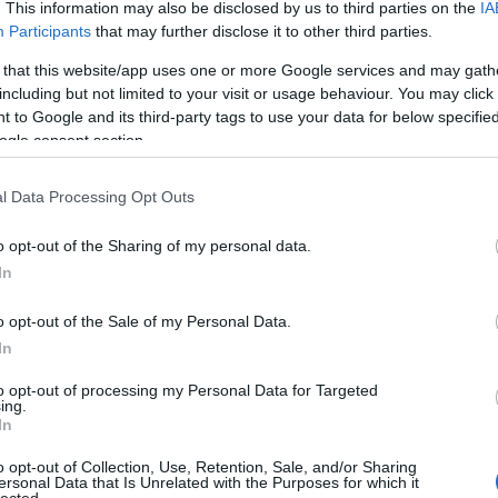
. This information may also be disclosed by us to third parties on the
IA
Participants
that may further disclose it to other third parties.
 that this website/app uses one or more Google services and may gath
including but not limited to your visit or usage behaviour. You may click 
 to Google and its third-party tags to use your data for below specifi
ogle consent section.
Tetszik
0
l Data Processing Opt Outs
o opt-out of the Sharing of my personal data.
In
o opt-out of the Sale of my Personal Data.
In
to opt-out of processing my Personal Data for Targeted
ing.
In
o opt-out of Collection, Use, Retention, Sale, and/or Sharing
ersonal Data that Is Unrelated with the Purposes for which it
A korszak
Tiffán Zsolt
lected.