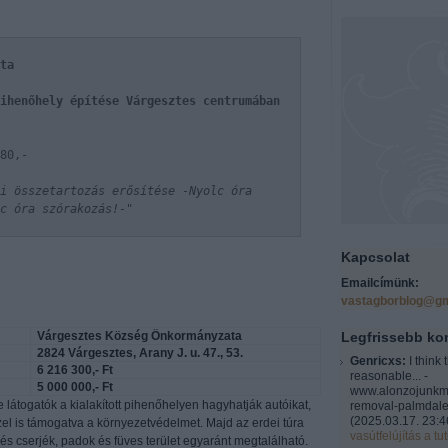
ta
ihenőhely építése Várgesztes centrumában
80,-
i összetartozás erősítése -Nyolc óra
c óra szórakozás!-"
Kapcsolat
Emailcímünk:
vastagborblog@gm
Várgesztes Község Önkormányzata
Legfrissebb k
2824 Várgesztes, Arany J. u. 47., 53.
Genricxs:
I think 
6 216 300,- Ft
reasonable... -
5 000 000,- Ft
www.alonzojunkm
e látogatók a kialakított pihenőhelyen hagyhatják autóikat,
removal-palmdale
(
2025.03.17. 23:4
zel is támogatva a környezetvédelmet. Majd az erdei túra
vasútfelújítás a tut
s cserjék, padok és füves terület egyaránt megtalálható.