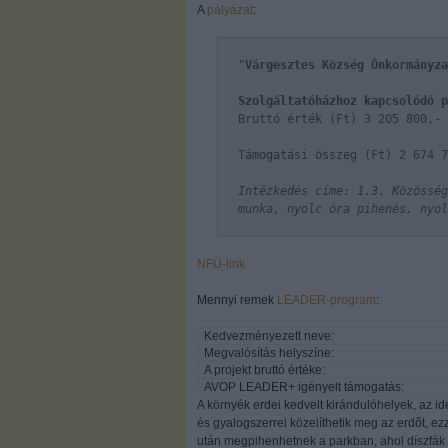
A
pályázat
:
"
Várgesztes Község Önkormányza
Szolgáltatóházhoz kapcsolódó p
Bruttó érték (Ft) 3 205 800,-
Támogatási összeg (Ft) 2 674 7
Intézkedés címe: 1.3. Közösség
munka, nyolc óra pihenés, nyol
NFÜ-link
Mennyi remek
LEADER-program
:
Kedvezményezett neve:
Megvalósítás helyszíne:
A projekt bruttó értéke:
AVOP LEADER+ igényelt támogatás:
A környék erdei kedvelt kirándulóhelyek, az id
és gyalogszerrel közelíthetik meg az erdőt, ez
után megpihenhetnek a parkban, ahol díszfák é