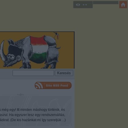
s még egy! Itt minden máshogy történik, és
osszul. Ha egyszer lesz egy rendszerváltás,
ádirat. (De kis hazánkat mi így szeretjük ...)