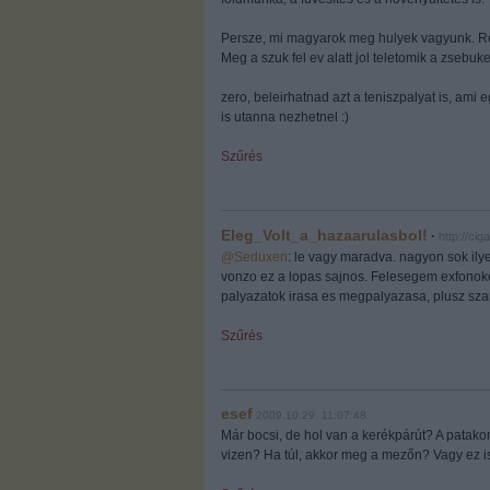
Persze, mi magyarok meg hulyek vagyunk. Res
Meg a szuk fel ev alatt jol teletomik a zsebu
zero, beleirhatnad azt a teniszpalyat is, ami
is utanna nezhetnel :)
Szűrés
Eleg_Volt_a_hazaarulasbol!
·
http://ci
@Seduxen
: le vagy maradva. nagyon sok ily
vonzo ez a lopas sajnos. Felesegem exfonoke
palyazatok irasa es megpalyazasa, plusz sza
Szűrés
esef
2009.10.29. 11:07:48
Már bocsi, de hol van a kerékpárút? A patako
vizen? Ha túl, akkor meg a mezőn? Vagy ez i