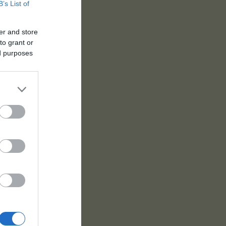
B’s List of
er and store
to grant or
ed purposes