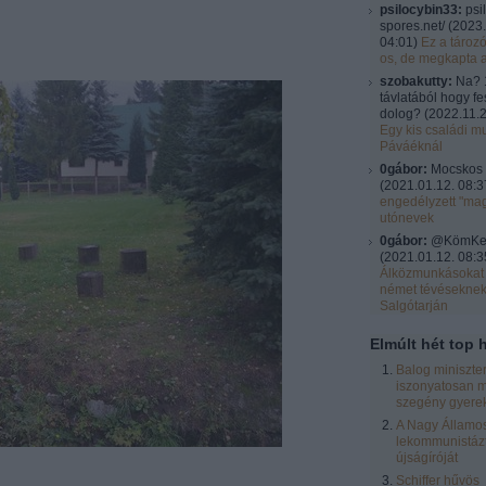
psilocybin33:
psi
spores.net/
(
2023.
04:01
)
Ez a tároz
os, de megkapta 
szobakutty:
Na? 
távlatából hogy fe
dolog?
(
2022.11.2
Egy kis családi mu
Páváéknál
0gábor:
Mocskos 
(
2021.01.12. 08:3
engedélyzett "ma
utónevek
0gábor:
@KömKel:
(
2021.01.12. 08:3
Álközmunkásokat 
német tévésekne
Salgótarján
Elmúlt hét top h
Balog miniszte
iszonyatosan m
szegény gyere
A Nagy Államos
lekommunistázt
újságíróját
Schiffer hűvös