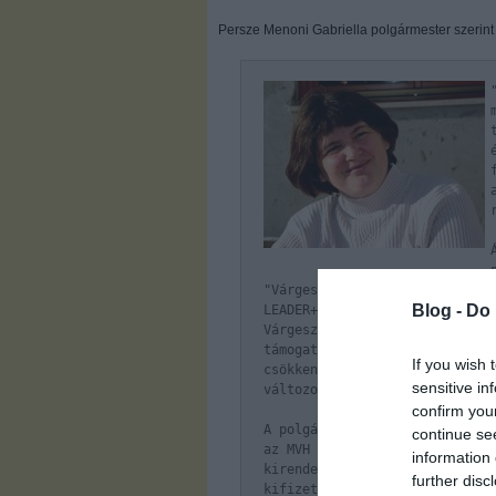
Persze Menoni Gabriella polgármester szerin
"Várgesztes Község Önkormányza
Blog -
Do 
LEADER+ keretében 'Szolgáltató
Várgesztes centrumában' címme
támogatás elnyerésére. Támogat
If you wish 
csökkentettük a műszaki tartal
sensitive in
változott.”
confirm you
A polgármester hozzátette, hog
continue se
az MVH (Mezőgazdasági és Vidék
information 
kirendeltsége 2008-ban, és min
further disc
kifizetésre került. A monitori