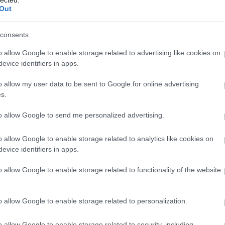
Out
 a
tárgya: A
levelét megírta
Hátizsák
consents
o allow Google to enable storage related to advertising like cookies on
evice identifiers in apps.
Szellemi
o allow my user data to be sent to Google for online advertising
kútmérgezés
s.
to allow Google to send me personalized advertising.
83369
o allow Google to enable storage related to analytics like cookies on
evice identifiers in apps.
. 11:04:57
hogy üzleti körökből kiszivárgott hírek alapján több
o allow Google to enable storage related to functionality of the website
őben Magyarországról, ahogy azt Izland esetében is
, a kormány...
o allow Google to enable storage related to personalization.
o allow Google to enable storage related to security, including
alomnak minősülnek, értük a
szolgáltatás technikai
üzemeltetője semmilyen felelősséget nem