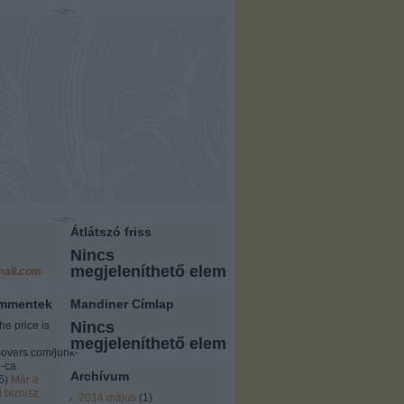
Átlátszó friss
Nincs
megjeleníthető elem
ail.com
ommentek
Mandiner Címlap
Nincs
the price is
megjeleníthető elem
overs.com/junk-
-ca
Archívum
6
)
Már a
i biznisz
2014 május
(
1
)