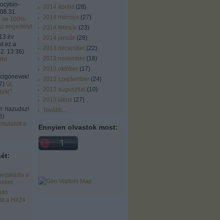
locybin-
2014 április
(
28
)
08.31.
2014 március
(
27
)
ó se 100%-
az engedélyt
2014 február
(
23
)
13 év
2014 január
(
28
)
st ez a
2013 december
(
22
)
2. 13:36
)
2013 november
(
18
)
tyi
2013 október
(
17
)
cigónevek!
2013 szeptember
(
24
)
7
)
Új,
2013 augusztus
(
10
)
gyar"
2013 július
(
27
)
 hazudsz!
Tovább
...
5
)
mutatott a
Ennyien olvastok most:
k
ét:
r
egalázta a
keket
ító
a a Hír24