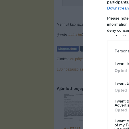
participants
Downstream 
Please note
information 
Mennyit kaphattak az ellenőrök?
deny consent
(forrás:
index.hu
)
in below Go
Persona
Címkék:
eu
pályázat
abszurd
I want t
136
hozzászólás
Opted 
I want t
Ajánlott bejegyzések:
Opted 
I want 
Advertis
Opted 
I want t
of my P
Az EMMI
Most a
was col