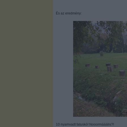
És az eredmény:
10 nyamvadt fatuskó! Nooormááális?!