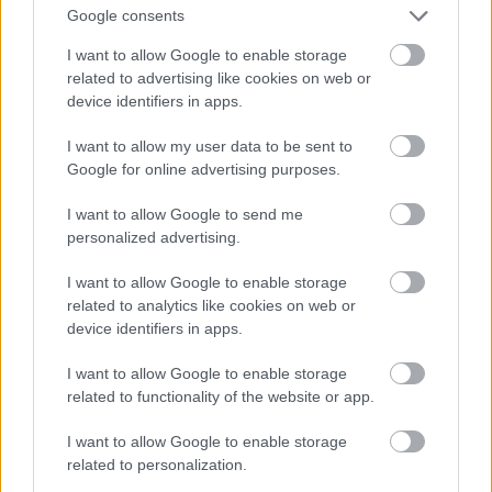
By auction sale
Google consents
-"Gan teerem" Shareholding Co. By auction
I want to allow Google to enable storage
sale
related to advertising like cookies on web or
device identifiers in apps.
-"Mongol-Bolgargeo" Co., Ltd. Preferably by
sales’ offer to Bulgaria
I want to allow my user data to be sent to
-"Mongol-Czechmetal" Co., Ltd. Preferably
Google for online advertising purposes.
by sale’s offer t Czech Republic
I want to allow Google to send me
-"Darkhan metalurgy factory" . By open
personalized advertising.
international tender
I want to allow Google to enable storage
-Aerogeodesy State Enterprise,
related to analytics like cookies on web or
Cartography State Enterprise. By open
device identifiers in apps.
tender among investors
-Hovd cement factory
I want to allow Google to enable storage
related to functionality of the website or app.
-"Hutul cement" Co., Ltd. By opoen tender
-"Biokombinat State Enterprise. By open
I want to allow Google to enable storage
tender
related to personalization.