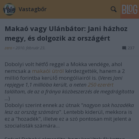
Vastagbőr
Makaó vagy Ulánbátor: Jani házhoz
megy, és dolgozik az országért
zero
•
2010. február 23.
237
Dobolyi volt hétfő reggel a Mokka vendége, ahol
nemcsak a
makaói útról
kérdezgették, hanem a 2
millió forintba kerülő mongóliairól is. (
Veres Jani
repjegye 1,1 millióba került, a neten
250 ezerért
találtam, de az a fránya közbeszerzés de megdrágította
...
)
Dobolyi szerint ennek az útnak "
nagyon sok hozadéka
lesz az ország számára
". Lentebb kiderül, mekkora is
ez a "hozadék", illetve ez a szó pontosan mit jelent a
szocialisták számára...