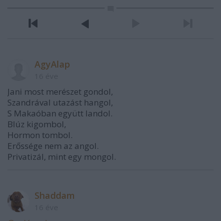
AgyAlap
16 éve
Jani most merészet gondol,
Szandrával utazást hangol,
S Makaóban együtt landol.
Blúz kigombol,
Hormon tombol.
Erőssége nem az angol.
Privatizál, mint egy mongol.
Shaddam
16 éve