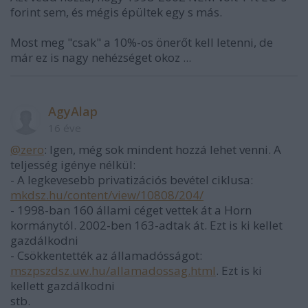
forint sem, és mégis épültek egy s más.
Most meg "csak" a 10%-os önerőt kell letenni, de
már ez is nagy nehézséget okoz ...
AgyAlap
16 éve
@zero
: Igen, még sok mindent hozzá lehet venni. A
teljesség igénye nélkül:
- A legkevesebb privatizációs bevétel ciklusa:
mkdsz.hu/content/view/10808/204/
- 1998-ban 160 állami céget vettek át a Horn
kormánytól. 2002-ben 163-adtak át. Ezt is ki kellet
gazdálkodni
- Csökkentették az államadósságot:
mszpszdsz.uw.hu/allamadossag.html
. Ezt is ki
kellett gazdálkodni
stb.