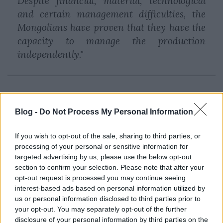
Despite financial, material, technological
and certain management difficulties, the
Mongolians have proven that they have the
capacity to manage the production
independently."
Magyarul
:
Blog -
Do Not Process My Personal Information
"
A 70-es években magyar gazdasági-műszaki közreműködéssel olyan
nagyberuházások készültek el, mint a Harhorini Malom, a Szonginói
If you wish to opt-out of the sale, sharing to third parties, or
Biokombinát (állatgyógyászati termékeket előállító nagyüzem), a Darhani
processing of your personal or sensitive information for
Vágóhíd és Húskombinát, az Ulánbátori Ruhagyár, magyar geológiai
targeted advertising by us, please use the below opt-out
expedíciók, s magyar vízügyi szakemberek csoportjai dolgoztak évekig
section to confirm your selection. Please note that after your
Mongóliában.
"
opt-out request is processed you may continue seeing
interest-based ads based on personal information utilized by
Szóval mi támogatjuk egy kis
baráti
elvtársi
us or personal information disclosed to third parties prior to
kölcsönnel ezt a mongol gyógyszergyárat. És Veres
your opt-out. You may separately opt-out of the further
zsírozta le a bizniszt.
Nice!
disclosure of your personal information by third parties on the