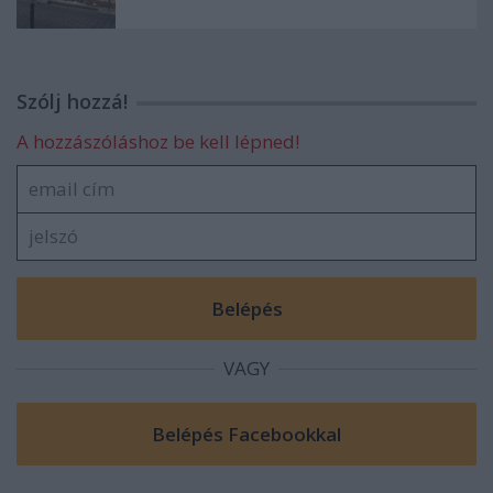
Szólj hozzá!
A hozzászóláshoz be kell lépned!
VAGY