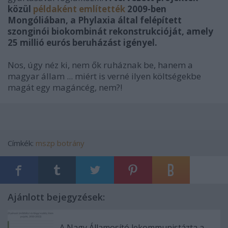
közül
példaként említették
2009-ben
Mongóliában, a Phylaxia által felépített
szonginói biokombinát rekonstrukcióját, amely
25 millió eurós beruházást igényel.
Nos, úgy néz ki, nem ők ruháznak be, hanem a
magyar állam ... miért is verné ilyen költségekbe
magát egy magáncég, nem?!
Címkék:
mszp
botrány
Ajánlott bejegyzések:
A Nagy Államosító lekommunistázta a