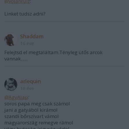
@volánrulz
:
Linket tudsz adni?
Shaddam
16 éve
Felejtsd el megtaláltam.Tényleg ütős arcok
vannak......
arlequin
16 éve
@AgyAlap
:
soros papa meg csak számol
jani a gatyából kirámol
szandi bőrszivart vámol
magyarország remegve rámol
vágy-butaság-irigység vádol