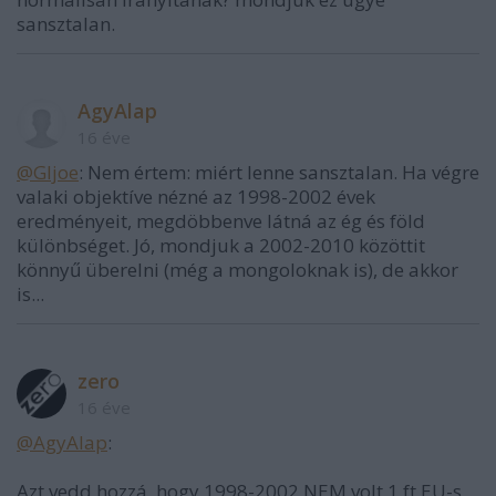
sansztalan.
AgyAlap
16 éve
@GIjoe
: Nem értem: miért lenne sansztalan. Ha végre
valaki objektíve nézné az 1998-2002 évek
eredményeit, megdöbbenve látná az ég és föld
különbséget. Jó, mondjuk a 2002-2010 közöttit
könnyű überelni (még a mongoloknak is), de akkor
is...
zero
16 éve
@AgyAlap
:
Azt vedd hozzá, hogy 1998-2002 NEM volt 1 ft EU-s