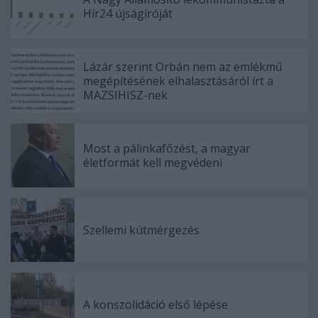
Hír24 újságíróját
Lázár szerint Orbán nem az emlékmű
megépítésének elhalasztásáról írt a
MAZSIHISZ-nek
Most a pálinkafőzést, a magyar
életformát kell megvédeni
Szellemi kútmérgezés
A konszolidáció első lépése