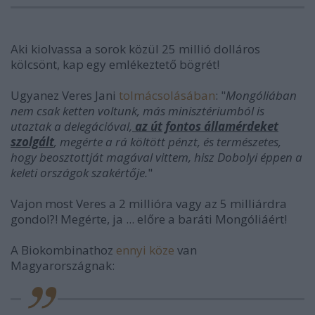
Aki kiolvassa a sorok közül 25 millió dolláros
kölcsönt, kap egy emlékeztető bögrét!
Ugyanez Veres Jani
tolmácsolásában
: "
Mongóliában
nem csak ketten voltunk, más minisztériumból is
utaztak a delegációval,
az út fontos államérdeket
szolgált
, megérte a rá költött pénzt, és természetes,
hogy beosztottját magával vittem, hisz Dobolyi éppen a
keleti országok szakértője.
"
Vajon most Veres a 2 millióra vagy az 5 milliárdra
gondol?! Megérte, ja ... előre a baráti Mongóliáért!
A Biokombinathoz
ennyi köze
van
Magyarországnak: