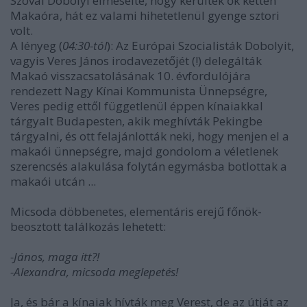
Szóval Dobolyi elmesélte, hogy kerültek ők ketten
Makaóra, hát ez valami hihetetlenül gyenge sztori
volt.
A lényeg (
04:30-tól
): Az Európai Szocialisták Dobolyit,
vagyis Veres János irodavezetőjét (!) delegálták
Makaó visszacsatolásának 10. évfordulójára
rendezett Nagy Kínai Kommunista Ünnepségre,
Veres pedig ettől függetlenül éppen kínaiakkal
tárgyalt Budapesten, akik meghívták Pekingbe
tárgyalni, és ott felajánlották neki, hogy menjen el a
makaói ünnepségre, majd gondolom a véletlenek
szerencsés alakulása folytán egymásba botlottak a
makaói utcán ...
Micsoda döbbenetes, elementáris erejű főnök-
beosztott találkozás lehetett:
-János, maga itt?!
-Alexandra, micsoda meglepetés!
Ja, és bár a kínaiak hívták meg Verest, de az útját az