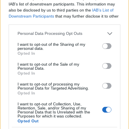
IAB’s list of downstream participants. This information may
És akkor egy kis
pdf-csemege
Soros György
also be disclosed by us to third parties on the
IAB’s List of
honlapjáról:
Downstream Participants
that may further disclose it to other
third parties.
Please note that this website/app uses one or more Google
Personal Data Processing Opt Outs
services and may gather and store information including but
not limited to your visit or usage behaviour. You may click to
I want to opt-out of the Sharing of my
Below is the list of enterprises and
personal data.
grant or deny consent to Google and its third-party tags to
Opted In
economic entities to be privatized in
use your data for below specified purposes in below Google
consent section.
2005-2008:
I want to opt-out of the Sale of my
Personal Data.
Opted In
1. Economic entities
I want to opt-out of processing my
-"Gobi" Shareholding Co. By open tender
Personal Data for Targeted Advertising.
Opted In
-"Buligaar" Shareholding Co. By open
tender
I want to opt-out of Collection, Use,
Retention, Sale, and/or Sharing of my
-"Mongol Camel Wool" Co., Ltd. By auction
Personal Data that Is Unrelated with the
Purposes for which it was collected.
sale
Opted Out
-"Darkhan Makh-Expo" Shareholding Co.