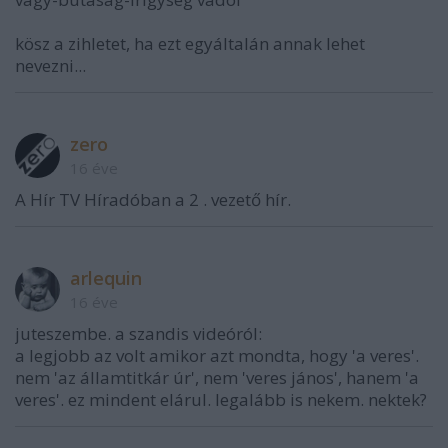
kösz a zihletet, ha ezt egyáltalán annak lehet
nevezni...
zero
16 éve
A Hír TV Híradóban a 2 . vezető hír.
arlequin
16 éve
juteszembe. a szandis videóról:
a legjobb az volt amikor azt mondta, hogy 'a veres'.
nem 'az államtitkár úr', nem 'veres jános', hanem 'a
veres'. ez mindent elárul. legalább is nekem. nektek?