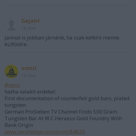
Gajatri
16 éve
Janival is jobban járnánk, ha csak kefélni menne
külföldre.
vomit
16 éve
@zero
:
hatha valakit erdekel:
First documentation of counterfeit gold bars, plated
tungsten
German ProSieben TV Channel Finds 500 Gram
Tungsten Bar At W.C.Heraeus Gold Foundry With
Bank Origin
www.zerohedge.com/print/84826