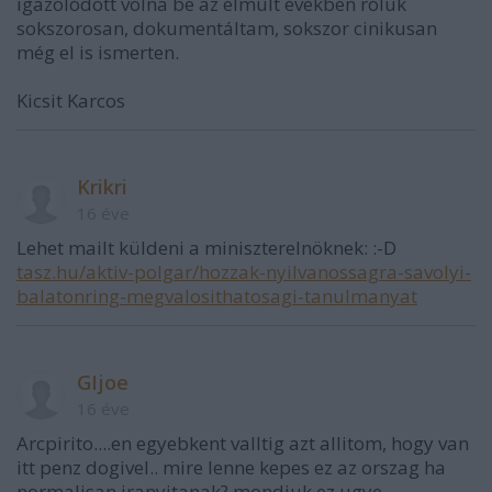
igazolódott volna be az elmúlt években róluk
sokszorosan, dokumentáltam, sokszor cinikusan
még el is ismerten.
Kicsit Karcos
Krikri
16 éve
Lehet mailt küldeni a miniszterelnöknek: :-D
tasz.hu/aktiv-polgar/hozzak-nyilvanossagra-savolyi-
balatonring-megvalosithatosagi-tanulmanyat
GIjoe
16 éve
Arcpirito....en egyebkent valltig azt allitom, hogy van
itt penz dogivel.. mire lenne kepes ez az orszag ha
normalisan iranyitanak? mondjuk ez ugye