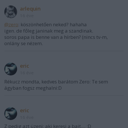
arlequin
16 éve
@zero
: köszönhetően neked? hahaha
igen. de főleg janinak meg a szandinak.
soros papa is benne van a hírben? (nincs tv-m,
onlány se nézem.
eric
16 éve
Rékucz mondta, kedves barátom Zero: Te sem
ágyban fogsz meghalni:D
eric
16 éve
Z pedig azt üzeni: aki keresi a bajt.... :D