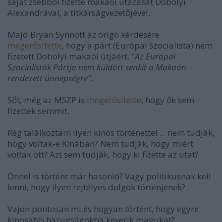
saját zsebből fizette makaói utazását Dobolyi
Alexandrával, a titkárságvezetőjével.
Majd Bryan Synnott az origo kérdésére
megerősítette
, hogy a párt (Európai Szocialista) nem
fizetett Dobolyi makaói útjáért. "
Az Európai
Szocialisták Pártja nem küldött senkit a Makaón
rendezett ünnepségre
".
Sőt, még az MSZP is
megerősítette
, hogy ők sem
fizettek semmit.
Rég találkoztam ilyen kínos történettel ... nem tudják,
hogy voltak-e Kínában? Nem tudják, hogy miért
voltak ott? Azt sem tudják, hogy ki fizette az utat?
Önnel is történt már hasonló? Vagy politikusnak kell
lenni, hogy ilyen rejtélyes dolgok történjenek?
Vajon pontosan mi és hogyan történt, hogy egyre
kínosabb hazugságokba keverik magukat?