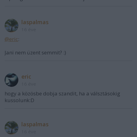
laspalmas
16 éve
@eric
:
Jani nem üzent semmit? :)
eric
16 éve
hogy a közösbe dobja szandit, ha a válsztásokig
kussolunk:D
laspalmas
16 éve