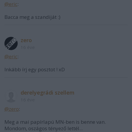
@eric
:
Bacca meg a szandiját :)
zero
16 éve
@eric
:
Inkább írj egy posztot ! xD
derelyegrádi szellem
16 éve
@zero
:
Meg a mai papírlapú MN-ben is benne van.
Mondom, oszágos tényező lettél...