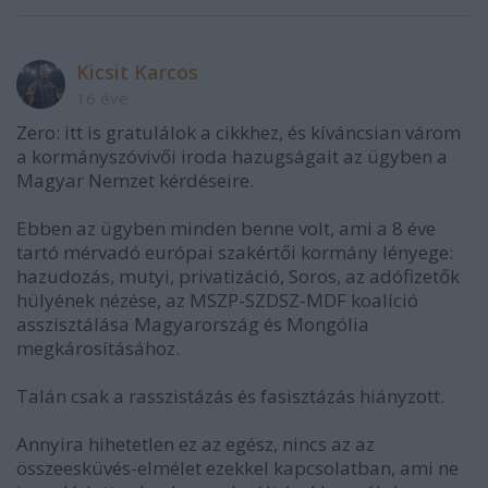
Kicsit Karcos
16 éve
Zero: itt is gratulálok a cikkhez, és kíváncsian várom
a kormányszóvivői iroda hazugságait az ügyben a
Magyar Nemzet kérdéseire.
Ebben az ügyben minden benne volt, ami a 8 éve
tartó mérvadó európai szakértői kormány lényege:
hazudozás, mutyi, privatizáció, Soros, az adófizetők
hülyének nézése, az MSZP-SZDSZ-MDF koalíció
asszisztálása Magyarország és Mongólia
megkárosításához.
Talán csak a rasszistázás és fasisztázás hiányzott.
Annyira hihetetlen ez az egész, nincs az az
összeesküvés-elmélet ezekkel kapcsolatban, ami ne