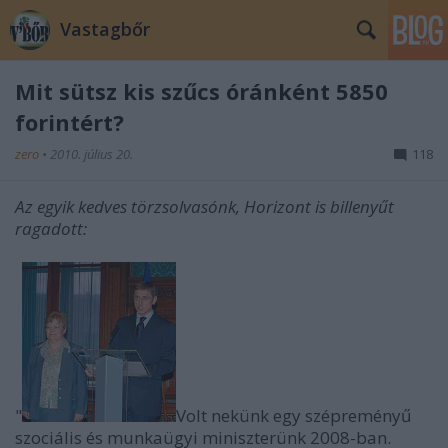
Vastagbőr
Mit sütsz kis szűcs óránként 5850
forintért?
zero
•
2010. július 20.
118
Az egyik kedves törzsolvasónk, Horizont is billenyűt
ragadott:
"
Volt nekünk egy szépreményű
szociális és munkaügyi miniszterünk 2008-ban.