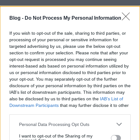
Seduxen (már NEM dr.)
Blog -
Do Not Process My Personal Information
16 éve
@Donna (Cara)mba
: "Légyszi, juttasd ezt sűrűbben
If you wish to opt-out of the sale, sharing to third parties, or
eszembe" - óó vannak erre megfelelő számban
processing of your personal or sensitive information for
"fórumok", amelyek minduntalan eszünkbe juttatják
targeted advertising by us, please use the below opt-out
a bűnösségünket:)))
section to confirm your selection. Please note that after your
opt-out request is processed you may continue seeing
nekik is küldeném ezt a számot:
interest-based ads based on personal information utilized by
us or personal information disclosed to third parties prior to
www.youtube.com/watch?v=G5p3iy5NkC0
your opt-out. You may separately opt-out of the further
disclosure of your personal information by third parties on the
IAB’s list of downstream participants. This information may
also be disclosed by us to third parties on the
IAB’s List of
greybull
Downstream Participants
that may further disclose it to other
16 éve
third parties.
@laspalmas
: Magyar Nemzet 2010. 07. 21. - 3.oldal
Please note that this website/app uses one or more Google
Personal Data Processing Opt Outs
szemből nézve (honnan máshonnan, hülyegyerek,
services and may gather and store information including but
azaz:én) balra felül: Adóparadicsomba juthat a
not limited to your visit or usage behaviour. You may click to
I want to opt-out of the Sharing of my
közpénz címmel.