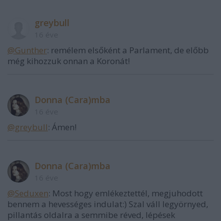
greybull
16 éve
@Gunther
: remélem elsőként a Parlament, de előbb
még kihozzuk onnan a Koronát!
Donna (Cara)mba
16 éve
@greybull
: Ámen!
Donna (Cara)mba
16 éve
@Seduxen
: Most hogy emlékeztettél, megjuhodott
bennem a hevességes indulat:) Szal váll legyörnyed,
pillantás oldalra a semmibe réved, lépések