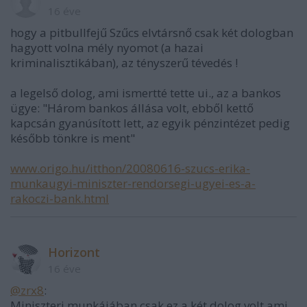
16 éve
hogy a pitbullfejű Szűcs elvtársnő csak két dologban
hagyott volna mély nyomot (a hazai
kriminalisztikában), az tényszerű tévedés !
a legelső dolog, ami ismertté tette ui., az a bankos
ügye: "Három bankos állása volt, ebből kettő
kapcsán gyanúsított lett, az egyik pénzintézet pedig
később tönkre is ment"
www.origo.hu/itthon/20080616-szucs-erika-
munkaugyi-miniszter-rendorsegi-ugyei-es-a-
rakoczi-bank.html
Horizont
16 éve
@zrx8
:
Miniszteri munkájában csak ez a két dolog volt ami