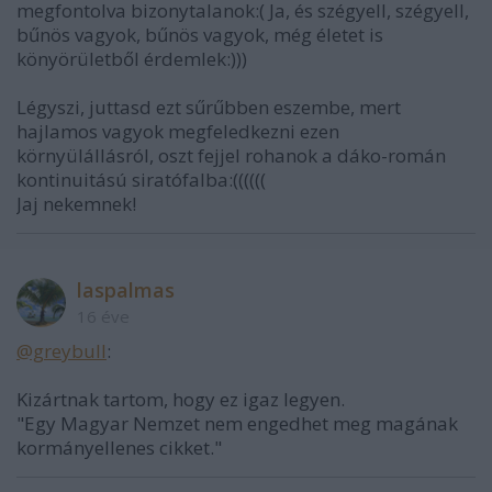
megfontolva bizonytalanok:( Ja, és szégyell, szégyell,
bűnös vagyok, bűnös vagyok, még életet is
könyörületből érdemlek:)))
Légyszi, juttasd ezt sűrűbben eszembe, mert
hajlamos vagyok megfeledkezni ezen
környülállásról, oszt fejjel rohanok a dáko-román
kontinuitású siratófalba:((((((
Jaj nekemnek!
laspalmas
16 éve
@greybull
:
Kizártnak tartom, hogy ez igaz legyen.
"Egy Magyar Nemzet nem engedhet meg magának
kormányellenes cikket."