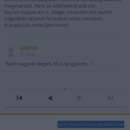
megmaradt. Nem az előéletéről volt szó.
Sajnos tudjuk azt is. Mégis miniszter lett belőle.
Legalább valamit fel tudott volna mutatni!
A pogácsás retiküljén kívül:)
abandi
16 éve
"Nem vagyok ideges, fő a nyugalom..."
SÜTI BEÁLLÍTÁSOK MÓDOSÍTÁSA