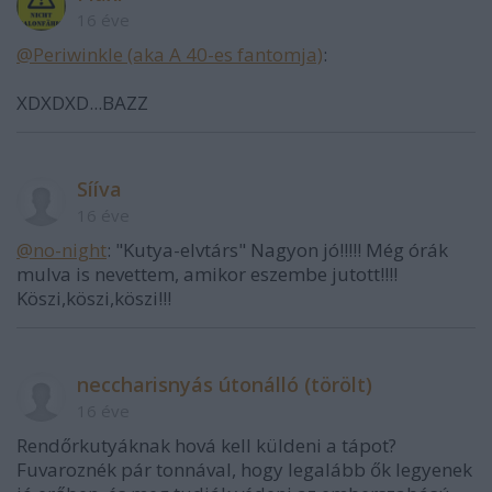
16 éve
@Periwinkle (aka A 40-es fantomja)
:
XDXDXD...BAZZ
Sííva
16 éve
@no-night
: "Kutya-elvtárs" Nagyon jó!!!!! Még órák
mulva is nevettem, amikor eszembe jutott!!!!
Köszi,köszi,köszi!!!
neccharisnyás útonálló (törölt)
16 éve
Rendőrkutyáknak hová kell küldeni a tápot?
Fuvaroznék pár tonnával, hogy legalább ők legyenek