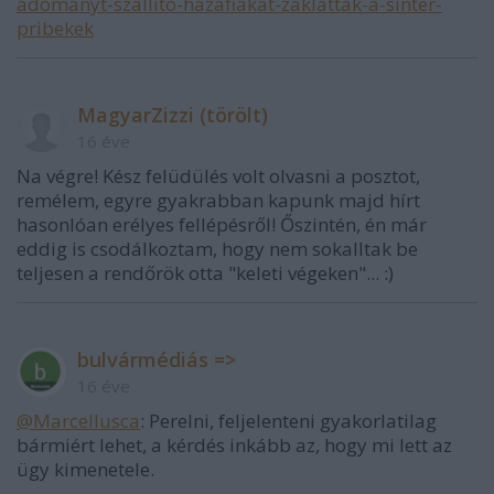
adomanyt-szallito-hazafiakat-zaklattak-a-sinter-
pribekek
MagyarZizzi (törölt)
16 éve
Na végre! Kész felüdülés volt olvasni a posztot,
remélem, egyre gyakrabban kapunk majd hírt
hasonlóan erélyes fellépésről! Őszintén, én már
eddig is csodálkoztam, hogy nem sokalltak be
teljesen a rendőrök otta "keleti végeken"... :)
bulvármédiás =>
16 éve
@Marcellusca
: Perelni, feljelenteni gyakorlatilag
bármiért lehet, a kérdés inkább az, hogy mi lett az
ügy kimenetele.