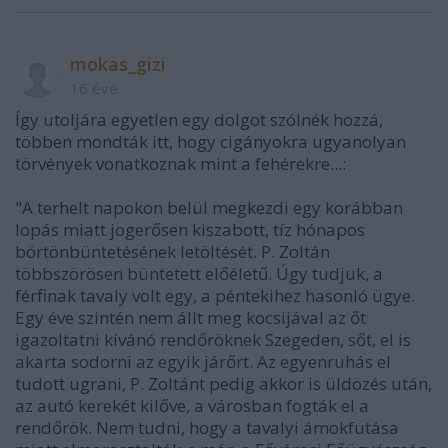
mokas_gizi
16 éve
Így utoljára egyetlen egy dolgot szólnék hozzá,
többen mondták itt, hogy cigányokra ugyanolyan
törvények vonatkoznak mint a fehérekre...:
"A terhelt napokon belül megkezdi egy korábban
lopás miatt jogerősen kiszabott, tíz hónapos
börtönbüntetésének letöltését. P. Zoltán
többszörösen büntetett előéletű. Úgy tudjuk, a
férfinak tavaly volt egy, a péntekihez hasonló ügye.
Egy éve szintén nem állt meg kocsijával az őt
igazoltatni kívánó rendőröknek Szegeden, sőt, el is
akarta sodorni az egyik járőrt. Az egyenruhás el
tudott ugrani, P. Zoltánt pedig akkor is üldözés után,
az autó kerekét kilőve, a városban fogták el a
rendőrök. Nem tudni, hogy a tavalyi ámokfutása