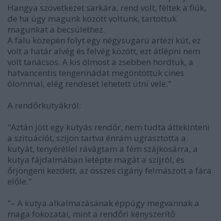
Hangya szövetkezet sarkára, rend volt, féltek a fiúk,
de ha úgy magunk között voltunk, tartottuk
magunkat a becsülethez.
A falu közepén folyt egy négysugarú artézi kút, ez
volt a határ alvég és felvég között, ezt átlépni nem
volt tanácsos. A kis ólmost a zsebben hordtuk, a
hatvancentis tengerinádat megöntöttük cines
ólommal, elég rendeset lehetett ütni vele."
A rendőrkutyákról:
"Aztán jött egy kutyás rendőr, nem tudta áttekinteni
a szituációt, szíjon tartva énrám ugrasztotta a
kutyát, tenyéréllel rávágtam a fém szájkosárra, a
kutya fájdalmában letépte magát a szíjról, és
őrjöngeni kezdett, az összes cigány felmászott a fára
előle."
"– A kutya alkalmazásának éppúgy megvannak a
maga fokozatai, mint a rendőri kényszerítő