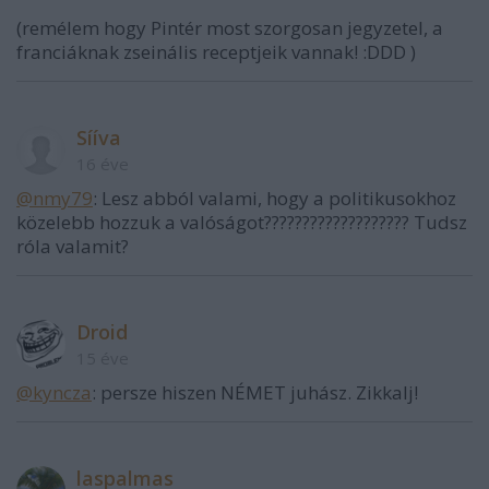
(remélem hogy Pintér most szorgosan jegyzetel, a
franciáknak zseinális receptjeik vannak! :DDD )
Sííva
16 éve
@nmy79
: Lesz abból valami, hogy a politikusokhoz
közelebb hozzuk a valóságot??????????????????? Tudsz
róla valamit?
Droid
15 éve
@kyncza
: persze hiszen NÉMET juhász. Zikkalj!
laspalmas