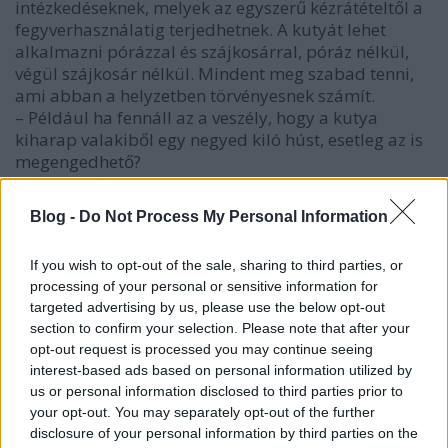
intézkedéseknek, melyek az egyszerű kézrátételtől a
fegyverhasználatig terjedhetnek. A kutyát lehet
alkalmazni pórázzal és szájkosárral, póráz nélkül,
végül szájkosár nélkül. Mindent meg szabad tenni,
ami abban a helyzetben törvényesnek számít.
– Például ha fennáll az a veszély, hogy a kutya
kiharap valakiből egy negyed kiló húst, esetleg az is
megengedhető?
– Ha az előírások és a helyzet megkívánja, akkor
igen. A bűnözők elleni harc nem lovagi torna. De,
Blog -
Do Not Process My Personal Information
gondolom, el tudja képzelni, milyen súlyos eset lehet
az már, mikor a kutyát szájkosár nélkül kell
If you wish to opt-out of the sale, sharing to third parties, or
bevetnünk. Szájkosárral is épp elég félelmetes,
processing of your personal or sensitive information for
akkorát üt vele, hogy volt már olyan cigány bűnöző,
targeted advertising by us, please use the below opt-out
aki „Kutya elvtárs”-nak szólította utána."
section to confirm your selection. Please note that after your
opt-out request is processed you may continue seeing
interest-based ads based on personal information utilized by
groggil
us or personal information disclosed to third parties prior to
your opt-out. You may separately opt-out of the further
16 éve
disclosure of your personal information by third parties on the