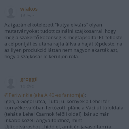
wlakos
16 éve
Az igazán elkötelezett "kutya elvtárs" olyan
mutatványokat tudott csinálni szájkosárral, hogy
még a szakértő közönség is megtapsolta! Pl: fellökte
a célpontját és utána rajta állva a haját tépdeste, na
az ilyen produkció láttán nem nagyon akarták azt,
hogy a szájkosár le kerüljön róla.
groggil
16 éve
@Periwinkle (aka A 40-es fantomja)
:
Igen, a Gogol utca, Tutaj u. környék a Lehel tér
környéke valóban fertőzött, pláne a Váci út túloldala
(tehát a Lehel Csarnok felőli oldal), bár az már
inkább közelí Angyalföldhöz, mint
Újlipótvároshoz...hidd el, amit én javasoltam (a