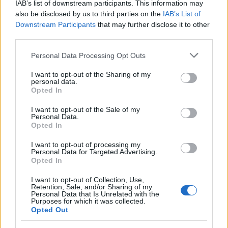
@nmy79
:
IAB’s list of downstream participants. This information may
"nmy79 2010.07.26. 20:37:57
also be disclosed by us to third parties on the
IAB’s List of
Szerintetek meg lehetne azt valositani, hogy
Downstream Participants
that may further disclose it to other
mondjuk egy alapitvanyt csinalni, osszegyujteni 40-
third parties.
50 millio Ft-ot es megbizni egy ugyvedi irodat, hogy
Please note that this website/app uses one or more Google
vegyen egy villat a rozsadomb kozepen. Majd
Personal Data Processing Opt Outs
services and may gather and store information including but
megkeresni a leggusztustalanabb, legszaporabb
not limited to your visit or usage behaviour. You may click to
I want to opt-out of the Sharing of my
borsodi ciganycsaladot (palyazni lehetne) es ingyen
personal data.
grant or deny consent to Google and its third-party tags to
es bermentve atadni nekik uj lakasuk kulcsat nagy
Opted In
use your data for below specified purposes in below Google
mediacsinnadratta kozepette? Majd elhivni az RTL
consent section.
I want to opt-out of the Sale of my
klubot, TV2-t stb.. es csinaltatni veluk egy
Personal Data.
dokumentumfilmet mondjuk arrol, hogy mi lett a
Opted In
villaval 2-3 honap mulva, mit szoltak a kozelben lako
liberalis politikusok, hanyszorosara nott a ciganyok
I want to opt-out of processing my
Personal Data for Targeted Advertising.
szama az atadas utan 2-3 honappal, stb,..?"
Opted In
Ezt én már többször megpendítettem, nem baj, nem
I want to opt-out of Collection, Use,
Retention, Sale, and/or Sharing of my
ez a lényeg...az én javaslatom Újlipótváros bérházas
Personal Data that Is Unrelated with the
részeire esne: Pozsonyi út, Radnóti M. utca, stb., stb.
Purposes for which it was collected.
Opted Out
-Lényegesen olcsóbban lehet ott lakást bérelni, mint
villát a Rózsadombon