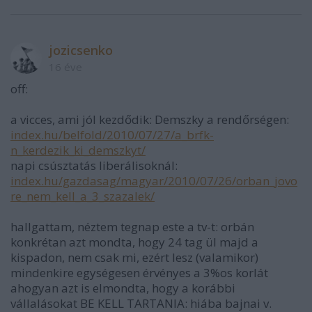
jozicsenko
16 éve
off:
a vicces, ami jól kezdődik: Demszky a rendőrségen:
index.hu/belfold/2010/07/27/a_brfk-
n_kerdezik_ki_demszkyt/
napi csúsztatás liberálisoknál:
index.hu/gazdasag/magyar/2010/07/26/orban_jovo
re_nem_kell_a_3_szazalek/
hallgattam, néztem tegnap este a tv-t: orbán
konkrétan azt mondta, hogy 24 tag ül majd a
kispadon, nem csak mi, ezért lesz (valamikor)
mindenkire egységesen érvényes a 3%os korlát
ahogyan azt is elmondta, hogy a korábbi
vállalásokat BE KELL TARTANIA: hiába bajnai v.