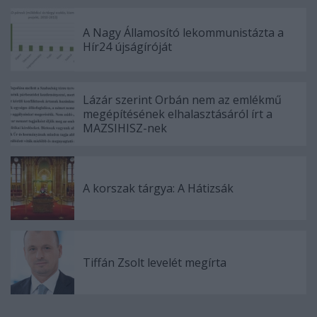
A Nagy Államosító lekommunistázta a
Hír24 újságíróját
Lázár szerint Orbán nem az emlékmű
megépítésének elhalasztásáról írt a
MAZSIHISZ-nek
A korszak tárgya: A Hátizsák
Tiffán Zsolt levelét megírta