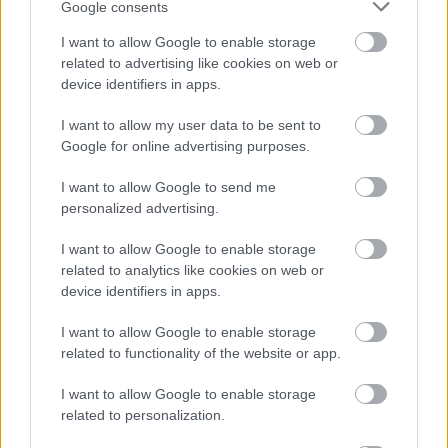
Google consents
-Újlipótvárosban él az a másik "jól körülírható
réteg", akik oly nagy előszeretettel papolnak
I want to allow Google to enable storage
toleranciáról, elfogadásról, deszegregált oktatásról,
related to advertising like cookies on web or
stb....miközben közel-távol nincs ott cigány.
device identifiers in apps.
-A 2-ből az egyik körzet, ahol Mszp-s nyert, tehát:
egyetértettek a romapolitikájával (az LMP is kiugró
I want to allow my user data to be sent to
eredményt ért el)
Google for online advertising purposes.
-A bérházjellegből adódóan sokkal testközelibb
I want to allow Google to send me
élményeket lehet szerezni, mint egy különálló
personalized advertising.
villában.
I want to allow Google to enable storage
Nincs egy gazdag radikáljobbos vállalkozó, aki erre
related to analytics like cookies on web or
beszállna 1-2 millával? Néhány deviánscsalád
device identifiers in apps.
felköltöztetése albérletekbe pár hónapra. A
tolerancia álságos máza kártyavárként omlana
I want to allow Google to enable storage
össze az (amúgy persze nem toleráns) újlipótvárosi
related to functionality of the website or app.
lakosok körében. Példátlanul nagy "leleplezés"
lenne! Szervezés asszem lenne bőven, önkéntes
I want to allow Google to enable storage
oldalról!
related to personalization.
Valahogy meg kéne szervezni! Vastagbőr! Nem állsz