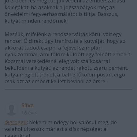
jó erőben, és meg tudják védeni az emberszabású
kolegákat, ha azoknak a jogszabályok még az
önvédelmi fegyverhasználatot is tiltja. Basszus,
kutyát minden rendőrnek!
Mesélik, mifelénk a rendszerváltás körül volt egy
rendőr. Ő direkt úgy trenírozta a kutyáját, hogy az
akkorát tudott csapni a fejével szimplán
nyakizommal, ami földre küldött egy felnőtt embert.
Kocsmai verekedésnél elég volt szájkosárral
beküldeni a kutyát, az rendet rakott, zsaru bement,
kutya meg ott trónolt a balhé főkolomposán, ergo
csak azt az embert kellett bevinni az örsre.
Sííva
16 éve
@groggil
: Nekem mindegy hol valósul meg, de
valahol ültessük már ezt a dísz népséget a
nyakukba!