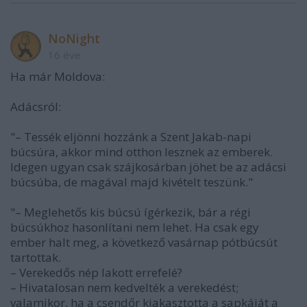
NoNight
16 éve
Ha már Moldova:
Adácsról:
"– Tessék eljönni hozzánk a Szent Jakab-napi
búcsúra, akkor mind otthon lesznek az emberek.
Idegen ugyan csak szájkosárban jöhet be az adácsi
búcsúba, de magával majd kivételt teszünk."
"– Meglehetős kis búcsú ígérkezik, bár a régi
búcsúkhoz hasonlítani nem lehet. Ha csak egy
ember halt meg, a következő vasárnap pótbúcsút
tartottak.
– Verekedős nép lakott errefelé?
– Hivatalosan nem kedvelték a verekedést;
valamikor, ha a csendőr kiakasztotta a sapkáját a