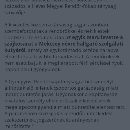
százados, a Heves Megyei Rendőr-főkapitányság
szóvivője.
A kivezetés közben a társaság tagjai azonban
szembefordultak a rendőrökkel és nekik estek.
Többszöri felszólítás után a
z egyik zsaru levette a
szájkosarat a Mekcsey névre hallgató szolgálati
kutyáról
, amely az egyik támadó kezébe harapva
elhárította a további támadásokat. A rendőröknek
nem esett bajuk, a megharapott férfi sérülései nyolc
napon belül gyógyulóak.
A Gyöngyösi Rendőrkapitányságra hét személyt
állítottak elő, ellenük csoportos garázdaság miatt
indult büntetőeljárás. Ugyanakkor a kapitányság
hivatalos személy elleni erőszak elkövetésének
megalapozott gyanúja miatt büntetőfeljelentést tett.
A parancsnoki kivizsgálás a rendőri intézkedést
szakszerűnek, jogszerűnek és arányosnak
minősítette."