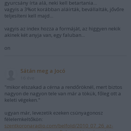
gyurcsány írta alá, neki kell betartania...
vagyis a 3%ot korábban aláírták, bevállalták, jővőre
teljesíteni kell majd...
vagyis az index hozza a formáját, az higgyen nekik
akinek két anyja van, egy faluban...
on
Sátán meg a Jocó
16 éve
"mikor elszakad a cérna a rendőröknél, mert biztos
nagyon de nagyon tele van már a tökük, főleg ott a
keleti végeken."
ugyan már, levezetik ezeken csúnyagonosz
félelemkeltőkön:
szentkoronaradio.com/belfold/2010_07_26_az-