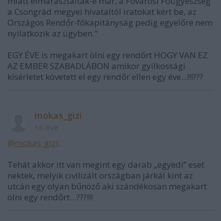
miatt elmarasztalták-e már, a Fővárosi Főügyészség
a Csongrád megyei hivataltól iratokat kért be, az
Országos Rendőr-főkapitányság pedig egyelőre nem
nyilatkozik az ügyben."
EGY ÉVE is megakart ölni egy rendőrt HOGY VAN EZ
AZ EMBER SZABADLÁBON amikor gyilkossági
kísérletet követett el egy rendőr ellen egy éve...!!!???
mokas_gizi
16 éve
@mokas_gizi
:
Tehát akkor itt van megint egy darab „egyedi” eset
nektek, melyik civilizált országban járkál kint az
utcán egy olyan bűnöző aki szándékosan megakart
ölni egy rendőrt…???!!!