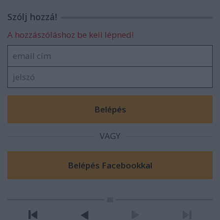
Szólj hozzá!
A hozzászóláshoz be kell lépned!
VAGY