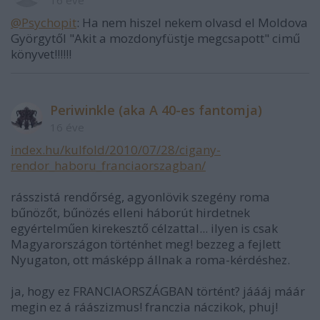
@Psychopit
: Ha nem hiszel nekem olvasd el Moldova
Györgytől "Akit a mozdonyfüstje megcsapott" cimű
könyvet!!!!!!
Periwinkle (aka A 40-es fantomja)
16 éve
index.hu/kulfold/2010/07/28/cigany-
rendor_haboru_franciaorszagban/
rásszistá rendőrség, agyonlövik szegény roma
bűnözőt, bűnözés elleni háborút hirdetnek
egyértelműen kirekesztő célzattal... ilyen is csak
Magyarországon történhet meg! bezzeg a fejlett
Nyugaton, ott másképp állnak a roma-kérdéshez.
ja, hogy ez FRANCIAORSZÁGBAN történt? jáááj máár
megin ez á ráászizmus! franczia náczikok, phuj!