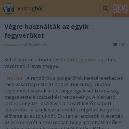
Vastagbőr
Végre használták az egyik
fegyverüket
laspalmas
•
2010. július 26.
107
Kettő nappal a budapesti
rendőrgyilkosság
után,
vasárnap, Heves megye.
Heol.hu
: "A rendőrök a polgárőrök kérésére érkeztek
meg vasárnap este az adácsi búcsúba, miután
bejelentést kaptak arról, hogy egy kisebb társaság
megzavarta a szabadtéri rendezvényt. A kiérkező
járőrök egyike - észlelvén a zavart keltő csoport
létszámát - a szájkosarat viselő szolgálati kutyát is
elővette az autójukból. Ezután a rendőrök kivezették
az eseményről a zavargókat, hogy igazoltassák őket -
kezdte a történtek ismertetését Soltész Bálint r.