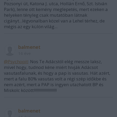
Pozsonyi út, Katona J. utca, Hollán Ernő, Szt. István
Park), lenne ott kemény meglepetés, mert ezeken a
helyeken tényleg csak mutatóban látnak
cigányt...légvonalban közel van a Lehel térhez, de
mégis az egy külön világ...
balmenet
16 éve
@Psychopit
: Nos Te Adácstól elég messze laksz,
mivel hogy, tudnod kéne miért hivják Adácsot
vasutasfalunak, és hogy a pap is vasutas. Hát azért,
mert a falu 80% vasutas volt a régi szép időkbe és
nem azért, mert a PAP is ingyen utazhatott BP és
Miskolc között!!!!!!!!!!!!!!!!!!!!!!
balmenet
16 éve