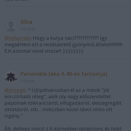
Sííva
16 éve
@reKorrekt
: Hogy a kutya náci???????????? Így
megsérteni ezt a rendszerető gyönyörű állatot!!!!!!!!!!
Ezt azonnal vond vissza!! :):):):):):):):)
Periwinkle (aka A 40-es fantomja)
16 éve
@groggil
: "-Újlipótvárosban él az a másik "jól
körülírható réteg", akik oly nagy előszeretettel
papolnak toleranciáról, elfogadásról, deszegregált
oktatásról, stb....miközben közel-távol nincs ott
cigány."
Áh, dehogy nincs! :( A környéken dolgozom, és hidd