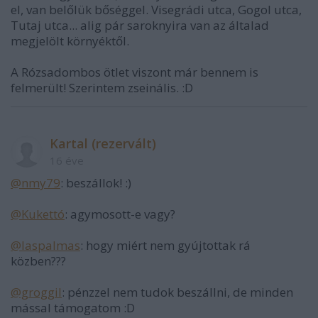
el, van belőlük bőséggel. Visegrádi utca, Gogol utca,
Tutaj utca... alig pár saroknyira van az általad
megjelölt környéktől.
A Rózsadombos ötlet viszont már bennem is
felmerült! Szerintem zseinális. :D
Kartal (rezervált)
16 éve
@nmy79
: beszállok! :)
@Kukettó
: agymosott-e vagy?
@laspalmas
: hogy miért nem gyújtottak rá
közben???
@groggil
: pénzzel nem tudok beszállni, de minden
mással támogatom :D