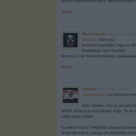
börtön-szanatóriumét (tévé, meg dugószoba as
Szűrés
Marcellusca
2010.07.26. 17:38:
@kyncza
: Nem vicc.
Ismerőst beperelték, hogy az otth
kisebbségit, mer' rásszistá.
Nem azé', mer' bement tolvajlani, ááááááááá
Szűrés
kyncza
2010.07.26. 17:41:15
@Marcellusca
: ezt most nem m
Sose értettem, már az uborkát el
MIÉRT NEM az az első kérdés, hogy: 'Te mi a ló
Aztán jöhet a többi!
És akkor mi lesz? Megtiltják a harapós kutyák
lengő ajtó kell rá, nehogy zár feltöréskor a r