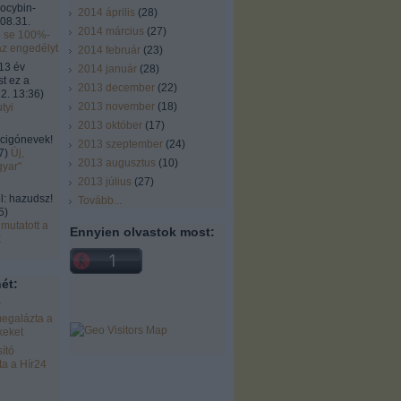
locybin-
2014 április
(
28
)
08.31.
2014 március
(
27
)
ó se 100%-
az engedélyt
2014 február
(
23
)
13 év
2014 január
(
28
)
st ez a
2013 december
(
22
)
2. 13:36
)
2013 november
(
18
)
tyi
2013 október
(
17
)
cigónevek!
2013 szeptember
(
24
)
7
)
Új,
2013 augusztus
(
10
)
gyar"
2013 július
(
27
)
 hazudsz!
Tovább
...
5
)
mutatott a
Ennyien olvastok most:
k
ét:
r
egalázta a
keket
ító
a a Hír24