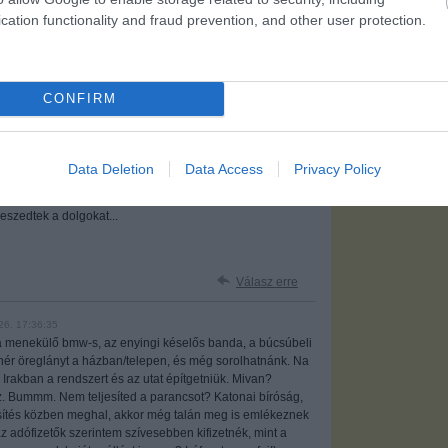
cation functionality and fraud prevention, and other user protection.
 párszor mértéktelen arányban járnak el :S
CONFIRM
Válasz erre
Data Deletion
Data Access
Privacy Policy
n ismerem, mert tole kb 5 km-re nottem fel
az ott,ejszaka megallo szemelyvonatok utasait sem
eszedtek a dolgokat...
Válasz erre
26. 17:36:35
t a menekülő bmw-s, az enyingi késelős banda, a búcsúbeli
ehér öreglányt a házban/telepen, és még sorolhatnánk. Na
rakban a rendszert és az utat építgetniük. Mivan?
lsz. Bummm. Nem teljesíted a parancsot? Katonai bíróság,
jesítés közben meghal, akkor még talán meg is emlékeznek
az adófizetők szerintem szívesebben kifizetnék, mint a