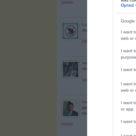
Szűrés
Opted 
Google 
LuciFerko
2010.07.26. 17:25:01
Svéd cserediákok voltak.
I want t
web or d
Szűrés
I want t
purpose
maxwell murder
2010.07.26. 1
mérnem verték utána szét őket a
I want 
Szűrés
I want t
web or d
turcsány karcsi elvtárs
I want t
201
párszor aránytalan mértékben kén
or app.
csuhaj
I want t
Szűrés
I want t