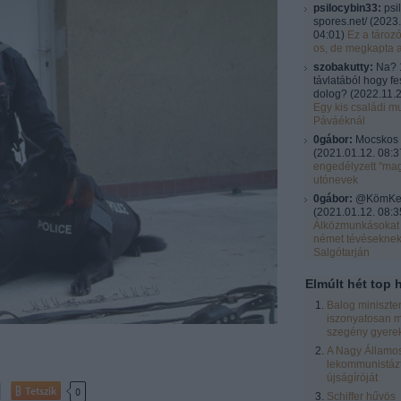
psilocybin33:
psi
spores.net/
(
2023.
04:01
)
Ez a tároz
os, de megkapta 
szobakutty:
Na? 
távlatából hogy fe
dolog?
(
2022.11.2
Egy kis családi mu
Páváéknál
0gábor:
Mocskos 
(
2021.01.12. 08:3
engedélyzett "ma
utónevek
0gábor:
@KömKel:
(
2021.01.12. 08:3
Álközmunkásokat 
német tévésekne
Salgótarján
Elmúlt hét top h
Balog miniszte
iszonyatosan m
szegény gyere
A Nagy Államos
lekommunistázt
újságíróját
Tetszik
0
Schiffer hűvös