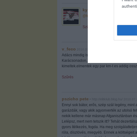
authenti
kyncza
2010.07.26. 17:33:13
@turcsány karcsi elvtárs
: sajnos
Szűrés
v_feco
2010.07.26. 17:35:56
Adács mindig is duuurva hely volt.szemelyese
Karácsonadon...az adacsi cigok nem egyszer 
kimeltek.elmentek egy par km-t es addig ossz
Szűrés
pszicho pete
·
http://elitklub.blog.hu/
2010.07.
Ennyi sok bátor, erős, szép szál legény, min
garázdák, vagy akik agyonverték az utolsó f
nekik kellene már másnap Afganisztánban és I
Lelépsz, mert nem tetszik itt? Tehát dezertá
gyors ítélkezés, fogda. Ha meg szolgálattel
róla, díszlövés, miegyéb. Ennek a költségeit 