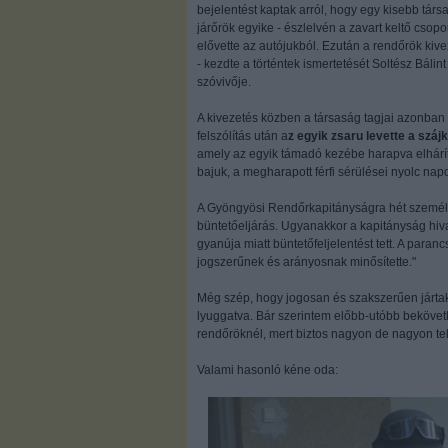
bejelentést kaptak arról, hogy egy kisebb tár
járőrök egyike - észlelvén a zavart keltő csopor
elővette az autójukból. Ezután a rendőrök kiv
- kezdte a történtek ismertetését Soltész Bál
szóvivője.
A kivezetés közben a társaság tagjai azonban
felszólítás után a
z egyik zsaru levette a száj
amely az egyik támadó kezébe harapva elhárít
bajuk, a megharapott férfi sérülései nyolc nap
A Gyöngyösi Rendőrkapitányságra hét személyt 
büntetőeljárás. Ugyanakkor a kapitányság hiv
gyanúja miatt büntetőfeljelentést tett. A paran
jogszerűnek és arányosnak minősítette."
Még szép, hogy jogosan és szakszerűen jártak e
lyuggatva. Bár szerintem előbb-utóbb bekövetk
rendőröknél, mert biztos nagyon de nagyon tele
Valami hasonló kéne oda: