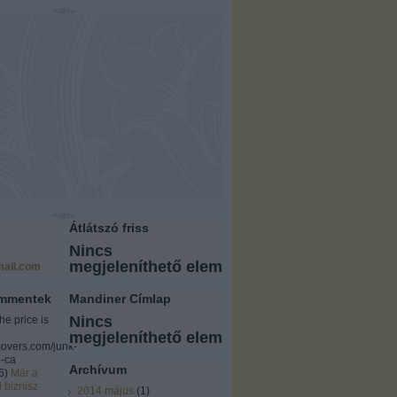
Átlátszó friss
Nincs
megjeleníthető elem
ail.com
ommentek
Mandiner Címlap
Nincs
the price is
megjeleníthető elem
overs.com/junk-
-ca
Archívum
6
)
Már a
i biznisz
2014 május
(
1
)