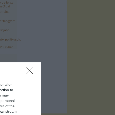
ergette az
n Olgát
tornáca
tt "magyar"
st jobb
ök,politikusok:
 2000-ben
sonal or
)
ection to
ofil
)
ou may
 personal
out of the
 downstream