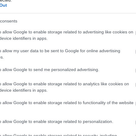
Out
Válasz erre
consents
o allow Google to enable storage related to advertising like cookies on
evice identifiers in apps.
o allow my user data to be sent to Google for online advertising
Válasz erre
s.
7:28:37
 rendőrök gumibottal?
to allow Google to send me personalized advertising.
o allow Google to enable storage related to analytics like cookies on
Válasz erre
evice identifiers in apps.
o allow Google to enable storage related to functionality of the website
0.07.26. 17:31:39
e eljárni, és olyan rend lenne az országban, hogy ihaj-
o allow Google to enable storage related to personalization.
Válasz erre
o allow Google to enable storage related to security, including