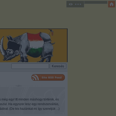
s még egy! Itt minden máshogy történik, és
osszul. Ha egyszer lesz egy rendszerváltás,
ádirat. (De kis hazánkat mi így szeretjük ...)