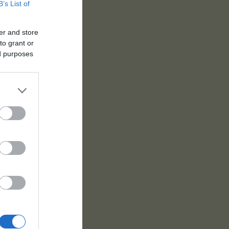
B’s List of
er and store
to grant or
ed purposes