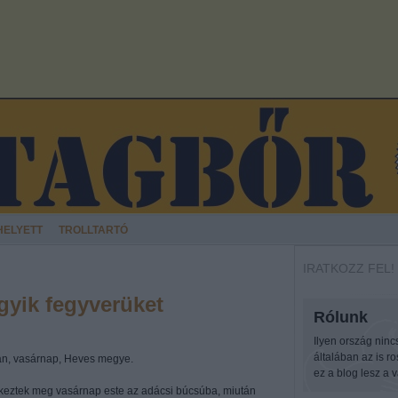
HELYETT
TROLLTARTÓ
IRATKOZZ FEL!
gyik fegyverüket
Rólunk
Ilyen ország ninc
általában az is r
n, vasárnap, Heves megye.
ez a blog lesz a v
érkeztek meg vasárnap este az adácsi búcsúba, miután