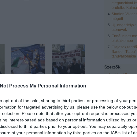
eleganciával k
őrületbe Kálmá
Stadion Viktor 
mögött
Új, engedélyze
utónevek
Ennél nincs mo
plakátkombó
Olajosok,rendőr
Sándor "Papa"
tanúvallomása
Szerzők
sHelf
(
profil
)
zero
(
profil
)
Jobbik és az
Szellemi
Not Process My Personal Information
 a
Európai Unió
kútmérgezés
eric
(
profil
)
laspalmas
(
profil
)
to opt-out of the sale, sharing to third parties, or processing of your per
Vendégblgr
(
profil
formation for targeted advertising by us, please use the below opt-out s
Rozsnyai Zsolt
(
pr
r selection. Please note that after your opt-out request is processed y
LCsilla16
(
profil
)
eing interest-based ads based on personal information utilized by us or
Egyéb
disclosed to third parties prior to your opt-out. You may separately opt-
Akkor jöhet a 3.
losure of your personal information by third parties on the IAB’s list of
Orbán-kormány