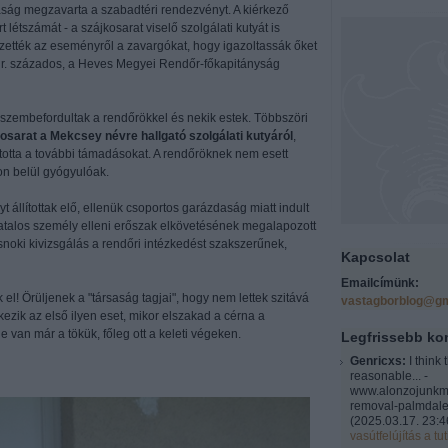
saság megzavarta a szabadtéri rendezvényt. A kiérkező
t létszámát - a szájkosarat viselő szolgálati kutyát is
ezették az eseményről a zavargókat, hogy igazoltassák őket
int r. százados, a Heves Megyei Rendőr-főkapitányság
 szembefordultak a rendőrökkel és nekik estek. Többszöri
kosarat a Mekcsey névre hallgató szolgálati kutyáról
,
otta a további támadásokat. A rendőröknek nem esett
on belül gyógyulóak.
állítottak elő, ellenük csoportos garázdaság miatt indult
atalos személy elleni erőszak elkövetésének megalapozott
csnoki kivizsgálás a rendőri intézkedést szakszerűnek,
Kapcsolat
Emailcímünk:
l! Örüljenek a "társaság tagjai", hogy nem lettek szitává
vastagborblog@gm
ezik az első ilyen eset, mikor elszakad a cérna a
 van már a tökük, főleg ott a keleti végeken.
Legfrissebb k
Genricxs:
I think 
reasonable... -
www.alonzojunkm
removal-palmdale
(
2025.03.17. 23:4
vasútfelújítás a tut