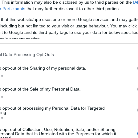
. This information may also be disclosed by us to third parties on the
IA
Participants
that may further disclose it to other third parties.
 that this website/app uses one or more Google services and may gath
77676
including but not limited to your visit or usage behaviour. You may click 
 to Google and its third-party tags to use your data for below specifi
ogle consent section.
alomnak minősülnek, értük a
szolgáltatás technikai
üzemeltetője semmilyen felelősséget nem
hez. Részletek a
Felhasználási feltételekben
és az
adatvédelmi tájékoztatóban
.
l Data Processing Opt Outs
o opt-out of the Sharing of my personal data.
.hu
2010.07.26. 17:23:14
In
solok napokon belül :)
o opt-out of the Sale of my Personal Data.
In
Válasz erre
to opt-out of processing my Personal Data for Targeted
ing.
In
.hu
2010.07.26. 17:24:25
 egy videó, ahogy meghunyászkodnak a nagylegények a
o opt-out of Collection, Use, Retention, Sale, and/or Sharing
ersonal Data that Is Unrelated with the Purposes for which it
lected.