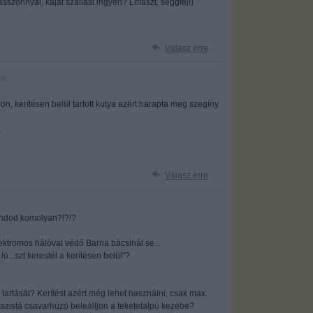
szonnyal, kaját szállást ingyen? Lófaszt, seggfej!)
Válasz erre
16
on, kerítésen belül tartott kutya azért harapta meg szegíny
.
Válasz erre
ondod komolyan?!?!?
ektromos hálóval védő Barna bácsinál se...
...szt kerestél a kerítésen belül"?
 tartását? Kerítést azért még lehet használni, csak max.
ásszistá csavarhúzó beleálljon a feketetalpú kezébe?