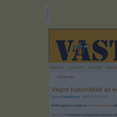
POLITIKA
KÖZÉLET
BULVÁR
KÁVÉ 
Szűrés lista
Végre használták az e
laspalmas
Szerző:
- 2010.07.26. 17:01
Kettő nappal a budapesti
rendőrgyilkosság
utá
Heol.hu
: "A rendőrök a polgárőrök kérésére 