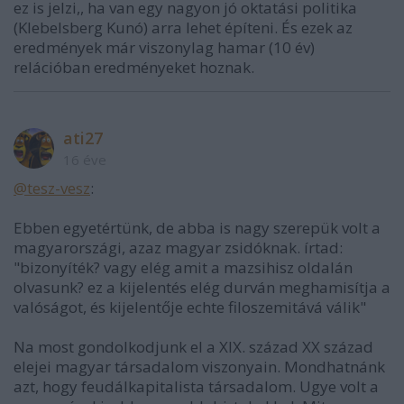
ez is jelzi,, ha van egy nagyon jó oktatási politika
(Klebelsberg Kunó) arra lehet építeni. És ezek az
eredmények már viszonylag hamar (10 év)
relációban eredményeket hoznak.
ati27
16 éve
@tesz-vesz
:
Ebben egyetértünk, de abba is nagy szerepük volt a
magyarországi, azaz magyar zsidóknak. írtad:
"bizonyíték? vagy elég amit a mazsihisz oldalán
olvasunk? ez a kijelentés elég durván meghamisítja a
valóságot, és kijelentője echte filoszemitává válik"
Na most gondolkodjunk el a XIX. század XX század
elejei magyar társadalom viszonyain. Mondhatnánk
azt, hogy feudálkapitalista társadalom. Ugye volt a