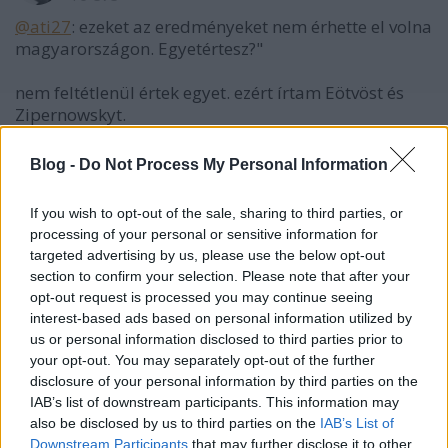
@ati27
: ezeket az eredményeket nem érhette el volna
magyarországon. Egyetértesz?"
nem feltétlenül értek egyet. ezért írtam Eötvöst és
Zipernowskyt.
Blog -
Do Not Process My Personal Information
tesz-vesz
If you wish to opt-out of the sale, sharing to third parties, or
16 éve
processing of your personal or sensitive information for
@ati27
: csakhogy a magyar kreatív nép, egyesek a
targeted advertising by us, please use the below opt-out
nyelvünk bonyolultságában látják az eredendő okát.
section to confirm your selection. Please note that after your
Európában a legnehezebb nyelv a magyar
opt-out request is processed you may continue seeing
interest-based ads based on personal information utilized by
amúgy JEdlik is csak itthon alkotott
us or personal information disclosed to third parties prior to
your opt-out. You may separately opt-out of the further
disclosure of your personal information by third parties on the
IAB’s list of downstream participants. This information may
tesz-vesz
also be disclosed by us to third parties on the
IAB’s List of
16 éve
Downstream Participants
that may further disclose it to other