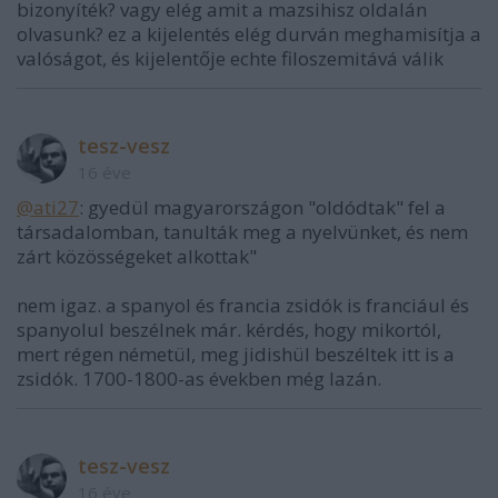
bizonyíték? vagy elég amit a mazsihisz oldalán
olvasunk? ez a kijelentés elég durván meghamisítja a
valóságot, és kijelentője echte filoszemitává válik
tesz-vesz
16 éve
@ati27
: gyedül magyarországon "oldódtak" fel a
társadalomban, tanulták meg a nyelvünket, és nem
zárt közösségeket alkottak"
nem igaz. a spanyol és francia zsidók is franciául és
spanyolul beszélnek már. kérdés, hogy mikortól,
mert régen németül, meg jidishül beszéltek itt is a
zsidók. 1700-1800-as években még lazán.
tesz-vesz
16 éve