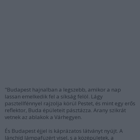
"Budapest hajnalban a legszebb, amikor a nap
lassan emelkedik fel a síkság felöl. Lágy
pasztellfénnyel rajzolja körül Pestet, és mint egy erős
reflektor, Buda épületeit pásztázza. Arany szikrát
vetnek az ablakok a Várhegyen.
És Budapest éjjel is káprázatos látványt nyújt. A
lánchíd lámpafüzért visel, s a középületek, a