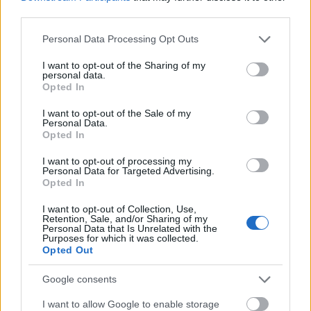
third parties.
@ati27
: Ha egy trabantot "ferrari" pirosra festesz,
műszakilag még nem lesz magasabbrendű. "
Please note that this website/app uses one or more Google
Personal Data Processing Opt Outs
services and may gather and store information including but
nem értem. ez mire hasonlat?
not limited to your visit or usage behaviour. You may click to
I want to opt-out of the Sharing of my
personal data.
grant or deny consent to Google and its third-party tags to
Opted In
use your data for below specified purposes in below Google
consent section.
I want to opt-out of the Sale of my
tesz-vesz
Personal Data.
16 éve
Opted In
@ati27
: jó ötlet, de a régi meg a mostani
I want to opt-out of processing my
posztkommunista Magyarországot
Personal Data for Targeted Advertising.
Opted In
összehasonlítani, nem feltétlenül jó ötlet. régen a
kulturális életünk gazdag volt, és a mezőgazdasági
I want to opt-out of Collection, Use,
színvonalunk Ny-európai szinten volt, arról nem is
Retention, Sale, and/or Sharing of my
Personal Data that Is Unrelated with the
beszélve hogy minden fontos ember hazafi volt.
Purposes for which it was collected.
leszámítva egy-két újságot
Opted Out
Google consents
ati27
I want to allow Google to enable storage