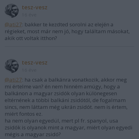
tesz-vesz
16 éve
@ati27
: bakker te kezdted sorolni az elején a
régieket, most már nem jó, hogy találtam másokat,
akik ott voltak itthon?
tesz-vesz
16 éve
@ati27
: ha csak a balkánra vonatkozik, akkor meg
mi értelme van? én nem hinném amúgy, hogy a
balkánon a magyar zsidók olyan különegesen
eltérnének a többi balkáni zsidótól, de fogalmam
sincs, nem láttam még ukrán zsidót. nem is értem,
miért fontos ez.
ha nem olyan egyedül, mert pl fr. spanyol, usa
zsidók is olyanok mint a magyar, miért olyan egyedi
mégis a magyar zsidó?