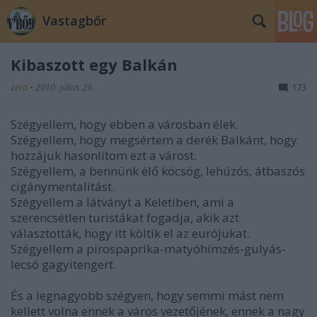
Vastagbőr
Kibaszott egy Balkán
zero
•
2010. július 29.
173
Szégyellem, hogy ebben a városban élek.
Szégyellem, hogy megsértem a derék Balkánt, hogy
hozzájuk hasonlítom ezt a várost.
Szégyellem, a bennünk élő köcsög, lehúzós, átbaszós
cigánymentalitást.
Szégyellem a látványt a Keletiben, ami a
szerencsétlen turistákat fogadja, akik azt
választották, hogy itt költik el az eurójukat.
Szégyellem a pirospaprika-matyóhímzés-gulyás-
lecsó gagyitengert.
És a legnagyobb szégyen, hogy semmi mást nem
kellett volna ennek a város vezetőjének, ennek a nagy