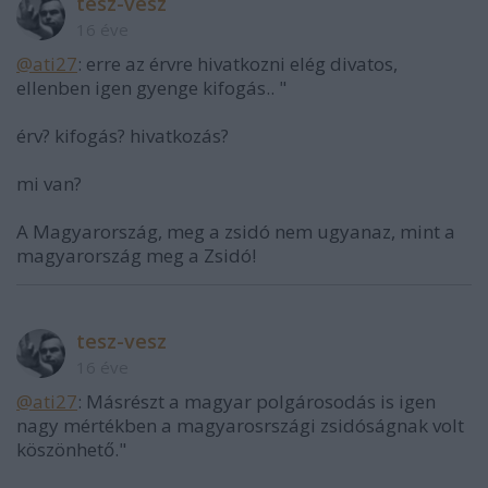
tesz-vesz
16 éve
@ati27
: erre az érvre hivatkozni elég divatos,
ellenben igen gyenge kifogás.. "
érv? kifogás? hivatkozás?
mi van?
A Magyarország, meg a zsidó nem ugyanaz, mint a
magyarország meg a Zsidó!
tesz-vesz
16 éve
@ati27
: Másrészt a magyar polgárosodás is igen
nagy mértékben a magyarosrszági zsidóságnak volt
köszönhető."