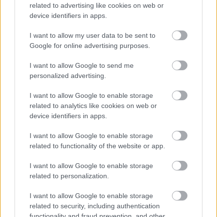
16 éve
related to advertising like cookies on web or
device identifiers in apps.
@tesz-vesz
:
Olvasd el az elötte lévő két három mondatot. És ne
I want to allow my user data to be sent to
csak kiragadj egyegy kifejezést amit írtam, kérlek..
Google for online advertising purposes.
Különben elég jól alkalmazod a régi-új komcsi
trükköket.
I want to allow Google to send me
personalized advertising.
I want to allow Google to enable storage
ati27
related to analytics like cookies on web or
16 éve
device identifiers in apps.
@tesz-vesz
: Valóban pontatlanul irtam: A zsidók
I want to allow Google to enable storage
beilleszkedését kelet-európai relációban értettem -
related to functionality of the website or app.
ukrajna, -balkán félsziget, oroszország, stb.
I want to allow Google to enable storage
related to personalization.
ati27
I want to allow Google to enable storage
16 éve
related to security, including authentication
@tesz-vesz
: azt hiszem ennek is már sok sok éve.
functionality and fraud prevention, and other