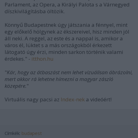
Parlament, az Opera, a Királyi Palota s a Várnegyed
díszkivilágításba öltözik.
Könnyű Budapestnek úgy játszania a fénnyel, mint
egy előkelő hölgynek az ékszereivel, hisz minden jól
áll neki. A reggel, az este és a nappal is, amikor a
város él, lüktet s a más országokból érkezett
látogató úgy érzi, minden sarkon történik valami
érdekes." -
itthon.hu
"
Kár, hogy az átbaszást nem lehet vizuálisan ábrázolni,
mert akkor rá lehetne hímezni a magyar zászló
közepére.
"
Virtuális nagy pacsi az
Index-nek
a videóért!
Címkék:
budapest