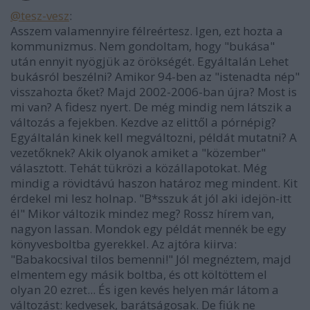
@tesz-vesz
:
Asszem valamennyire félreértesz. Igen, ezt hozta a
kommunizmus. Nem gondoltam, hogy "bukása"
után ennyit nyögjük az örökségét. Egyáltalán Lehet
bukásról beszélni? Amikor 94-ben az "istenadta nép"
visszahozta őket? Majd 2002-2006-ban újra? Most is
mi van? A fidesz nyert. De még mindig nem látszik a
változás a fejekben. Kezdve az elittől a pórnépig?
Egyáltalán kinek kell megváltozni, példát mutatni? A
vezetőknek? Akik olyanok amiket a "közember"
választott. Tehát tükrözi a közállapotokat. Még
mindig a rövidtávú haszon határoz meg mindent. Kit
érdekel mi lesz holnap. "B*sszuk át jól aki idejön-itt
él" Mikor változik mindez meg? Rossz hírem van,
nagyon lassan. Mondok egy példát mennék be egy
könyvesboltba gyerekkel. Az ajtóra kiirva:
"Babakocsival tilos bemenni!" Jól megnéztem, majd
elmentem egy másik boltba, és ott költöttem el
olyan 20 ezret... És igen kevés helyen már látom a
változást: kedvesek, barátságosak. De fiúk ne