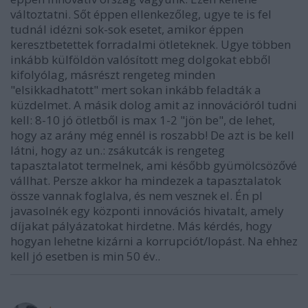
változtatni. Sőt éppen ellenkezőleg, ugye te is fel
tudnál idézni sok-sok esetet, amikor éppen
keresztbetettek forradalmi ötleteknek. Ugye többen
inkább külföldön valósított meg dolgokat ebből
kifolyólag, másrészt rengeteg minden
"elsikkadhatott" mert sokan inkább feladták a
küzdelmet. A másik dolog amit az innovációról tudni
kell: 8-10 jó ötletből is max 1-2 "jön be", de lehet,
hogy az arány még ennél is roszabb! De azt is be kell
látni, hogy az un.: zsákutcák is rengeteg
tapasztalatot termelnek, ami később gyümölcsözővé
vállhat. Persze akkor ha mindezek a tapasztalatok
össze vannak foglalva, és nem vesznek el. Én pl
javasolnék egy központi innovációs hivatalt, amely
díjakat pályázatokat hirdetne. Más kérdés, hogy
hogyan lehetne kizárni a korrupciót/lopást. Na ehhez
kell jó esetben is min 50 év..