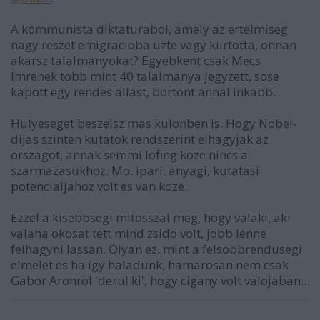
A kommunista diktaturabol, amely az ertelmiseg
nagy reszet emigracioba uzte vagy kiirtotta, onnan
akarsz talalmanyokat? Egyebkent csak Mecs
Imrenek tobb mint 40 talalmanya jegyzett, sose
kapott egy rendes allast, bortont annal inkabb.
Hulyeseget beszelsz mas kulonben is. Hogy Nobel-
dijas szinten kutatok rendszerint elhagyjak az
orszagot, annak semmi lofing koze nincs a
szarmazasukhoz. Mo. ipari, anyagi, kutatasi
potencialjahoz volt es van koze.
Ezzel a kisebbsegi mitosszal meg, hogy valaki, aki
valaha okosat tett mind zsido volt, jobb lenne
felhagyni lassan. Olyan ez, mint a felsobbrendusegi
elmelet es ha igy haladunk, hamarosan nem csak
Gabor Aronrol 'derul ki', hogy cigany volt valojaban...