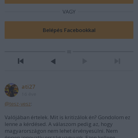
VAGY
ati27
16 éve
@tesz-vesz
:
Valójában értelek. Mit is kritizálok én? Gondolom ez
lenne a kérdésed. A válaszom pedig az, hogy
magyarországon nem lehet érvényesülni. Nem
éppen innovatív ország vagyunk. Ezen kellene