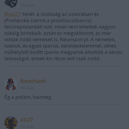
16 éve
@ati27
: fenét. a zsidóság az uzsorában és
(Prohászka szerint a prostitúcióban is)
felülreprezentált volt. mivel nem lehettek nagyon
sokáig birtokaik. aztán ez megváltozott, és már
voltak zsidó nemesek is, Neumann pl. A németek,
svábok, és egyes iparral, kereskedelemmel, céhes
műhelyből kinőtt iparos magyarok alkották a városi
lakosságot. ennek kis része volt csak zsidó.
Rorschach
16 éve
Ég a pofám, bazmeg.
ati27
16 éve