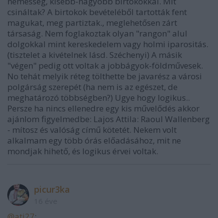
nemesség, kisebb-nagyobb birtokokkal. Mit
csináltak? A birtokok bevételéből tartották fent
magukat, meg partiztak., meglehetősen zárt
társaság. Nem foglakoztak olyan "rangon" alul
dolgokkal mint kereskedelem vagy holmi iparositás.
(tisztelet a kivételnek lásd. Széchenyi) A másik
"végen" pedig ott voltak a jobbágyok-földművesek.
No tehát melyik réteg tölthette be javarész a városi
polgárság szerepét (ha nem is az egészet, de
meghatározó többségben?) Ugye hogy logikus..
Persze ha nincs ellenedre egy kis művelődés akkor
ajánlom figyelmedbe: Lajos Attila: Raoul Wallenberg
- mítosz és valóság című kötetét. Nekem volt
alkalmam egy több órás előadásához, mit ne
mondjak hihető, és logikus érvei voltak.
picur3ka
16 éve
@ati27
: