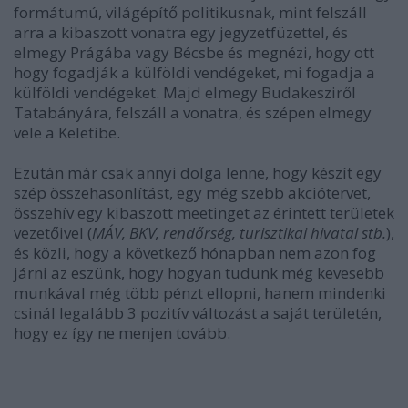
formátumú, világépítő politikusnak, mint felszáll
arra a kibaszott vonatra egy jegyzetfüzettel, és
elmegy Prágába vagy Bécsbe és megnézi, hogy ott
hogy fogadják a külföldi vendégeket, mi fogadja a
külföldi vendégeket. Majd elmegy Budakesziről
Tatabányára, felszáll a vonatra, és szépen elmegy
vele a Keletibe.
Ezután már csak annyi dolga lenne, hogy készít egy
szép összehasonlítást, egy még szebb akciótervet,
összehív egy kibaszott meetinget az érintett területek
vezetőivel (
MÁV, BKV, rendőrség, turisztikai hivatal stb.
),
és közli, hogy a következő hónapban nem azon fog
járni az eszünk, hogy hogyan tudunk még kevesebb
munkával még több pénzt ellopni, hanem mindenki
csinál legalább 3 pozitív változást a saját területén,
hogy ez így ne menjen tovább.