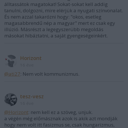
álltassátok magatokat! Sokat-sokat kell addig
tanulni, dolgozni, mire elérjük a nyugati színvonalat.
És nem azzal takarózni hogy: "okos, esetleg
magasabbrendű nép a magyar" mert ez csak egy
illúzió. Másrészt a legegyszerübb megoldás
másokat hibáztatni, a saját gyengeségeinkért.
Horizont
16 éve
@ati27
: Nem volt kommunizmus.
tesz-vesz
16 éve
@Horizont
: nem kell ez a szöveg, unjuk.
a végén még előmásznak azok is akik azt mondják
hogy nem volt itt fasizmus se, csak hungarizmus,