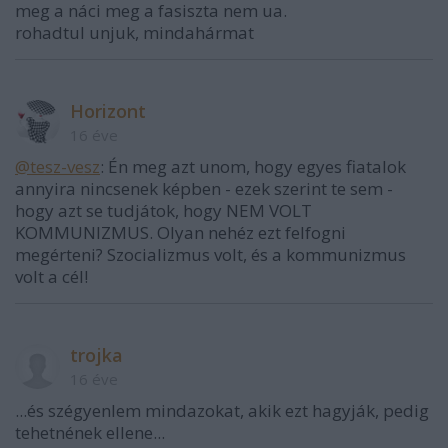
meg a náci meg a fasiszta nem ua.
rohadtul unjuk, mindahármat
Horizont
16 éve
@tesz-vesz
: Én meg azt unom, hogy egyes fiatalok
annyira nincsenek képben - ezek szerint te sem -
hogy azt se tudjátok, hogy NEM VOLT
KOMMUNIZMUS. Olyan nehéz ezt felfogni
megérteni? Szocializmus volt, és a kommunizmus
volt a cél!
trojka
16 éve
...és szégyenlem mindazokat, akik ezt hagyják, pedig
tehetnének ellene...