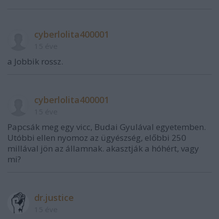
cyberlolita400001
15 éve
a Jobbik rossz.
cyberlolita400001
15 éve
Papcsák meg egy vicc, Budai Gyulával egyetemben.
Utóbbi ellen nyomoz az ügyészség, előbbi 250
millával jön az államnak. akasztják a hóhért, vagy
mi?
dr.justice
15 éve