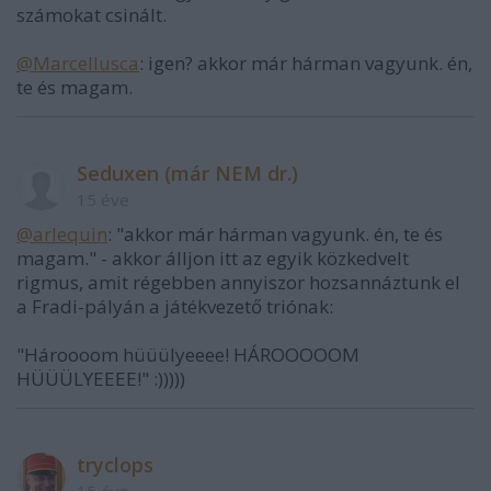
számokat csinált.
@Marcellusca
: igen? akkor már hárman vagyunk. én,
te és magam.
Seduxen (már NEM dr.)
15 éve
@arlequin
: "akkor már hárman vagyunk. én, te és
magam." - akkor álljon itt az egyik közkedvelt
rigmus, amit régebben annyiszor hozsannáztunk el
a Fradi-pályán a játékvezető triónak:
"Hároooom hüüülyeeee! HÁROOOOOM
HÜÜÜLYEEEE!" :)))))
tryclops