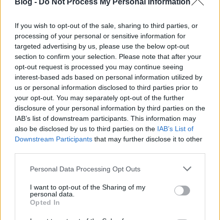
Blog -
Do Not Process My Personal Information
If you wish to opt-out of the sale, sharing to third parties, or
Most a pálinkafőzést, a magyar
processing of your personal or sensitive information for
életformát kell megvédeni
targeted advertising by us, please use the below opt-out
section to confirm your selection. Please note that after your
opt-out request is processed you may continue seeing
interest-based ads based on personal information utilized by
Szellemi kútmérgezés
us or personal information disclosed to third parties prior to
your opt-out. You may separately opt-out of the further
disclosure of your personal information by third parties on the
IAB’s list of downstream participants. This information may
also be disclosed by us to third parties on the
IAB’s List of
Szólj hozzá!
Downstream Participants
that may further disclose it to other
third parties.
A hozzászóláshoz be kell lépned!
Please note that this website/app uses one or more Google
Personal Data Processing Opt Outs
services and may gather and store information including but
not limited to your visit or usage behaviour. You may click to
I want to opt-out of the Sharing of my
personal data.
grant or deny consent to Google and its third-party tags to
Opted In
use your data for below specified purposes in below Google
consent section.