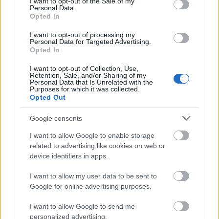
I want to opt-out of the Sale of my
Personal Data.
Opted In
I want to opt-out of processing my
VAGY
Personal Data for Targeted Advertising.
Opted In
I want to opt-out of Collection, Use,
Retention, Sale, and/or Sharing of my
Personal Data that Is Unrelated with the
Purposes for which it was collected.
Opted Out
Google consents
I want to allow Google to enable storage
related to advertising like cookies on web or
device identifiers in apps.
arlequin
15 éve
I want to allow my user data to be sent to
@Seduxen
: miazhogy?! nagyon is!
Google for online advertising purposes.
mára már kipipáltalak. ;-D
de azért szeretlek.
I want to allow Google to send me
personalized advertising.