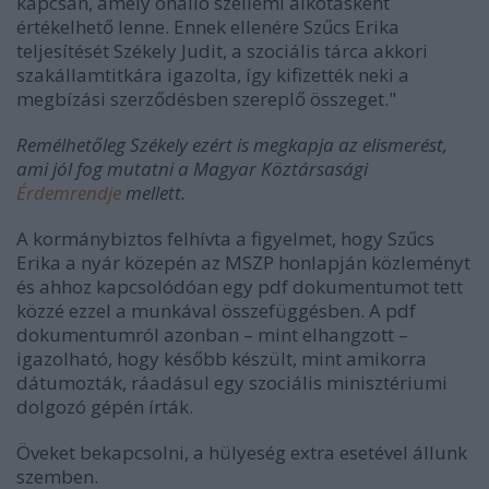
kapcsán, amely önálló szellemi alkotásként
értékelhető lenne. Ennek ellenére Szűcs Erika
teljesítését Székely Judit, a szociális tárca akkori
szakállamtitkára igazolta, így kifizették neki a
megbízási szerződésben szereplő összeget."
Remélhetőleg Székely ezért is megkapja az elismerést,
ami jól fog mutatni a Magyar Köztársasági
Érdemrendje
mellett.
A kormánybiztos felhívta a figyelmet, hogy Szűcs
Erika a nyár közepén az MSZP honlapján közleményt
és ahhoz kapcsolódóan egy pdf dokumentumot tett
közzé ezzel a munkával összefüggésben. A pdf
dokumentumról azonban – mint elhangzott –
igazolható, hogy később készült, mint amikorra
dátumozták, ráadásul egy szociális minisztériumi
dolgozó gépén írták.
Öveket bekapcsolni, a hülyeség extra esetével állunk
szemben.