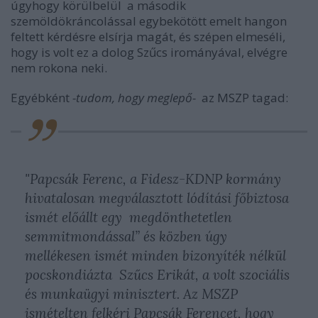
úgyhogy körülbelül a második
szemöldökráncolással egybekötött emelt hangon
feltett kérdésre elsírja magát, és szépen elmeséli,
hogy is volt ez a dolog Szűcs irományával, elvégre
nem rokona neki.
Egyébként
-tudom, hogy meglepő-
az MSZP tagad:
"
Papcsák Ferenc, a Fidesz-KDNP kormány
hivatalosan megválasztott lódítási főbiztosa
ismét előállt egy megdönthetetlen
semmitmondással” és közben úgy
mellékesen ismét minden bizonyíték nélkül
pocskondiázta Szűcs Erikát, a volt szociális
és munkaügyi minisztert. Az MSZP
ismételten felkéri Papcsák Ferencet, hogy