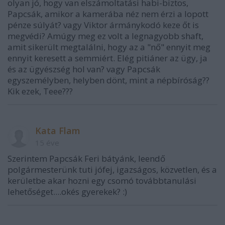
olyan jó, hogy van elszámoltatási habi-biztos,
Papcsák, amikor a kamerába néz nem érzi a lopott
pénze súlyát? vagy Viktor ármánykodó keze őt is
megvédi? Amúgy meg ez volt a legnagyobb shaft,
amit sikerült megtalálni, hogy az a "nő" ennyit meg
ennyit keresett a semmiért. Elég pitiáner az ügy, ja
és az ügyészség hol van? vagy Papcsák
egyszemélyben, helyben dönt, mint a népbíróság??
Kik ezek, Teee???
Kata Flam
15 éve
Szerintem Papcsák Feri bátyánk, leendő
polgármesterünk tuti jófej, igazságos, közvetlen, és a
kerületbe akar hozni egy csomó továbbtanulási
lehetőséget....okés gyerekek? :)