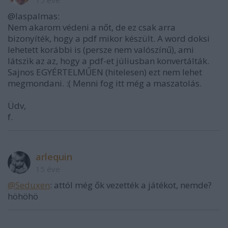
15 éve
@laspalmas:
Nem akarom védeni a nőt, de ez csak arra
bizonyíték, hogy a pdf mikor készült. A word doksi
lehetett korábbi is (persze nem valószínű), ami
látszik az az, hogy a pdf-et júliusban konvertálták.
Sajnos EGYÉRTELMŰEN (hitelesen) ezt nem lehet
megmondani. :( Menni fog itt még a maszatolás.
Üdv,
f.
arlequin
15 éve
@Seduxen
: attól még ők vezették a játékot, nemde?
höhöhö