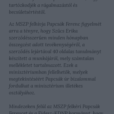
tartózkodjék a rágalmazástól és
becsületsértéstől.
Az MSZP felhívja Papcsák Ferenc figyelmét
arra a tényre, hogy Szűcs Erika
szerződésszerűen minden hónapban
összegzést adott tevékenységéről, a
szerződés lejártával 40 oldalas tanulmányt
készített a munkájáról, mely számtalan
mellékletet tartalmazott. Ezek a
minisztériumban fellelhetők, melyek
megtekintéséért Papcsák úr bizalommal
fordulhat a minisztérium illetékes
osztályához.
Mindezeken felül az MSZP felkéri Papcsák
Ferencet és a Fidesz-KDNP kormányt, hogy