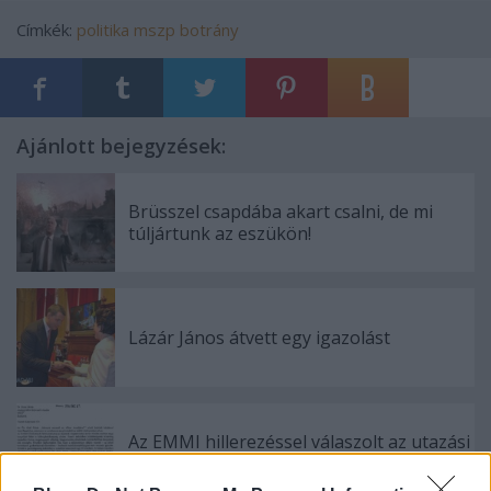
Címkék:
politika
mszp
botrány
Ajánlott bejegyzések:
Brüsszel csapdába akart csalni, de mi
túljártunk az eszükön!
Lázár János átvett egy igazolást
Az EMMI hillerezéssel válaszolt az utazási
költségeit firtató kérdésre