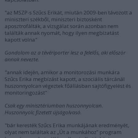
"
az MSZP-s Szűcs Erikát, miután 2009-ben távozott a
miniszteri székből, miniszteri biztosként
aposztrofálták, a vizsgálat során azonban nem
találták annak nyomát, hogy ilyen megbízatást
kapott volna"
Gondolom az a tévériporter lesz a felelős, aki először
annak nevezte.
"annak idején, amikor a monitorozási munkára
Szűcs Erika megbízást kapott, a szociális tárcánál
huszonnyolcan végeztek főállásban sajtófigyelést és
monitoringozást"
Csak egy minisztériumban huszonnyolcan.
Huszonnyolc fizetett újságolvasó.
"bár keresték Szűcs Erika munkájának eredményét,
olyat nem találtak az „Út a munkához” program