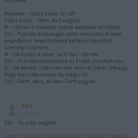
Riporter: - Szűcs Erika, ön nő?
Szűcs Erika: - Nem, férfi vagyok.
R: - Hiszen a személyi száma kettessel kezdődik.
SzE:- Pusztán különleges, eseti miniszteri biztosi
engedéllyel lehet férfiként kettessel kezdődő
személyi számom.
R: - De hiszen a neve - az Erika - női név.
SzE:- Az Erika tartalmazza az Eriket, ami férfi név.
R: - De kérem, csak önre kell nézni és bárki láthatja,
hogy bár ritka ronda, de mégis nő.
SzE: - Nem, nem, és nem. Férfi vagyok.
zala
15 éve
SzE: - És szép vagyok!
mszp.hu/public/images/articles/2009/02/medium/