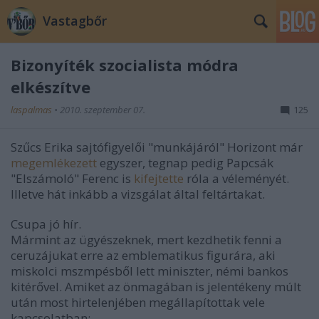
Vastagbőr
Bizonyíték szocialista módra
elkészítve
laspalmas
•
2010. szeptember 07.
125
Szűcs Erika sajtófigyelői "munkájáról" Horizont már
megemlékezett
egyszer, tegnap pedig Papcsák
"Elszámoló" Ferenc is
kifejtette
róla a véleményét.
Illetve hát inkább a vizsgálat által feltártakat.
Csupa jó hír.
Mármint az ügyészeknek, mert kezdhetik fenni a
ceruzájukat erre az emblematikus figurára, aki
miskolci mszmpésből lett miniszter, némi bankos
kitérővel. Amiket az önmagában is jelentékeny múlt
után most hirtelenjében megállapítottak vele
kapcsolatban: