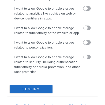
I want to allow Google to enable storage
arlequin
related to analytics like cookies on web or
15 éve
device identifiers in apps.
@Seduxen
: kozsó sírva rohanna haza... s bár
I want to allow Google to enable storage
úriember nem vagyok, de eztet a témát hagyjuk,
related to functionality of the website or app.
mégiscsak hölgyek, meg a többi... ;-D
I want to allow Google to enable storage
related to personalization.
Marcellusca
I want to allow Google to enable storage
15 éve
related to security, including authentication
@Seduxen
: Csakhogy én már gyógyult vagyok, Te
functionality and fraud prevention, and other
user protection.
meg örök életedben járhatsz hozzá. :)))))
CONFIRM
Seduxen (már NEM dr.)
15 éve
@arlequin
: meg ugye ciki, hogy minket nem áldott