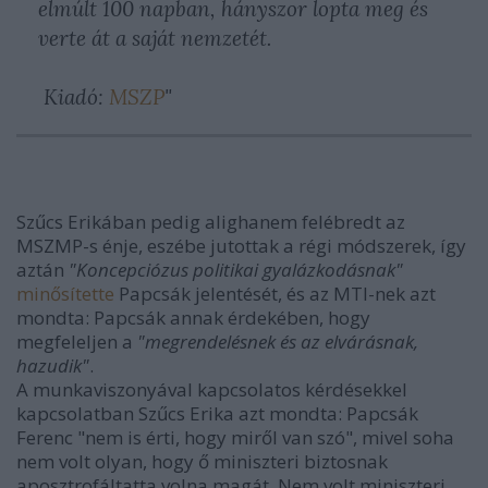
elmúlt 100 napban, hányszor lopta meg és
verte át a saját nemzetét.
Kiadó:
MSZP
"
Szűcs Erikában pedig alighanem felébredt az
MSZMP-s énje, eszébe jutottak a régi módszerek, így
aztán
"Koncepciózus politikai gyalázkodásnak"
minősítette
Papcsák jelentését, és az MTI-nek azt
mondta: Papcsák annak érdekében, hogy
megfeleljen a
"megrendelésnek és az elvárásnak,
hazudik"
.
A munkaviszonyával kapcsolatos kérdésekkel
kapcsolatban Szűcs Erika azt mondta: Papcsák
Ferenc "nem is érti, hogy miről van szó", mivel soha
nem volt olyan, hogy ő miniszteri biztosnak
aposztrofáltatta volna magát. Nem volt miniszteri