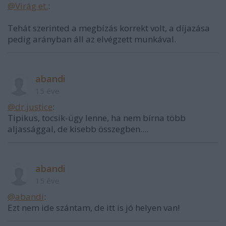
@Virág et.
:
Tehát szerinted a megbízás korrekt volt, a díjazása
pedig arányban áll az elvégzett munkával.
abandi
15 éve
@dr.justice
:
Tipikus, tocsik-ügy lenne, ha nem bírna több
aljassággal, de kisebb összegben....
abandi
15 éve
@abandi
:
Ezt nem ide szántam, de itt is jó helyen van!