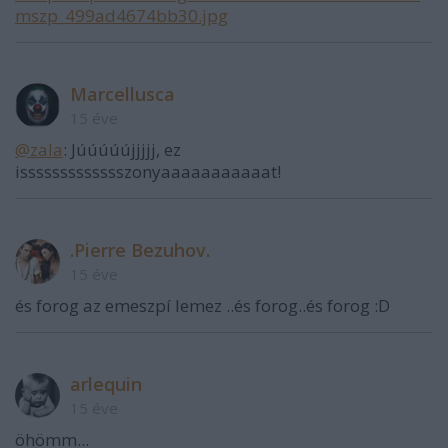
mszp_499ad4674bb30.jpg
Marcellusca
15 éve
@zala
: Júúúúújjjjj, ez
issssssssssssszonyaaaaaaaaaaat!
.Pierre Bezuhov.
15 éve
és forog az emeszpí lemez ..és forog..és forog :D
arlequin
15 éve
öhömm...