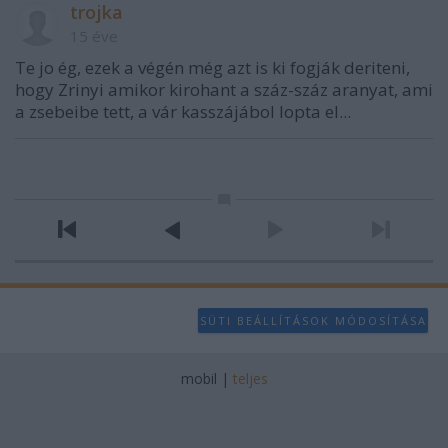
trojka
15 éve
Te jo ég, ezek a végén még azt is ki fogják deriteni,
hogy Zrinyi amikor kirohant a száz-száz aranyat, ami
a zsebeibe tett, a vár kasszájábol lopta el...
SÜTI BEÁLLÍTÁSOK MÓDOSÍTÁSA
mobil
|
teljes