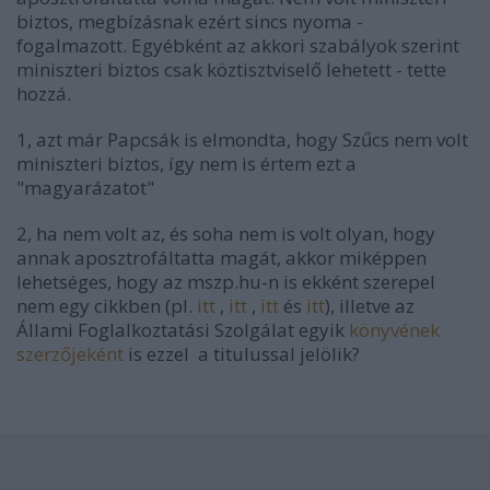
biztos, megbízásnak ezért sincs nyoma -
fogalmazott. Egyébként az akkori szabályok szerint
miniszteri biztos csak köztisztviselő lehetett - tette
hozzá.
1, azt már Papcsák is elmondta, hogy Szűcs nem volt
miniszteri biztos, így nem is értem ezt a
"magyarázatot"
2, ha nem volt az, és soha nem is volt olyan, hogy
annak aposztrofáltatta magát, akkor miképpen
lehetséges, hogy az mszp.hu-n is ekként szerepel
nem egy cikkben (pl.
itt
,
itt
,
itt
és
itt
), illetve az
Állami Foglalkoztatási Szolgálat egyik
könyvének
szerzőjeként
is ezzel a titulussal jelölik?