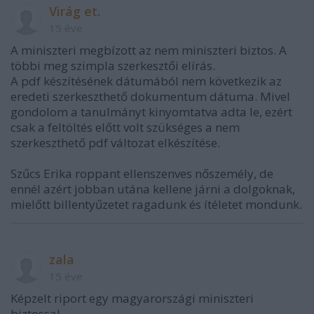
Virág et.
15 éve
A miniszteri megbízott az nem miniszteri biztos. A
többi meg szimpla szerkesztői elírás.
A pdf készítésének dátumából nem következik az
eredeti szerkeszthető dokumentum dátuma. Mivel
gondolom a tanulmányt kinyomtatva adta le, ezért
csak a feltöltés előtt volt szükséges a nem
szerkeszthető pdf változat elkészítése.
Szűcs Erika roppant ellenszenves nőszemély, de
ennél azért jobban utána kellene járni a dolgoknak,
mielőtt billentyűzetet ragadunk és ítéletet mondunk.
zala
15 éve
Képzelt riport egy magyarországi miniszteri
biztossal