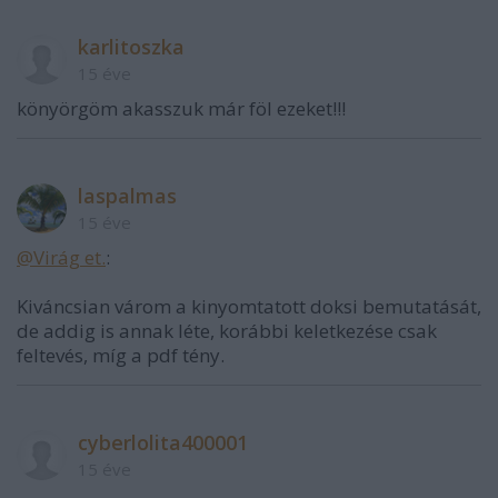
karlitoszka
15 éve
könyörgöm akasszuk már föl ezeket!!!
laspalmas
15 éve
@Virág et.
:
Kiváncsian várom a kinyomtatott doksi bemutatását,
de addig is annak léte, korábbi keletkezése csak
feltevés, míg a pdf tény.
cyberlolita400001
15 éve