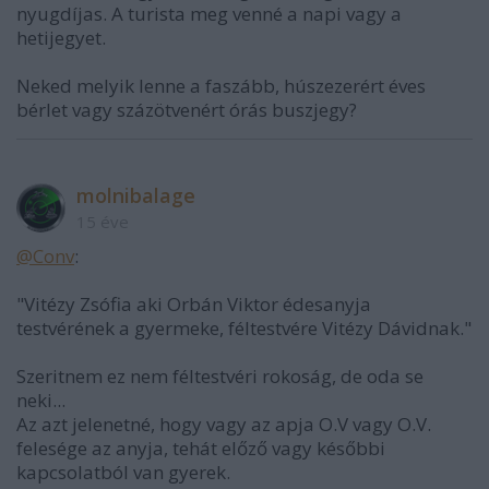
nyugdíjas. A turista meg venné a napi vagy a
hetijegyet.
Neked melyik lenne a faszább, húszezerért éves
bérlet vagy százötvenért órás buszjegy?
molnibalage
15 éve
@Conv
:
"Vitézy Zsófia aki Orbán Viktor édesanyja
testvérének a gyermeke, féltestvére Vitézy Dávidnak."
Szeritnem ez nem féltestvéri rokoság, de oda se
neki...
Az azt jelenetné, hogy vagy az apja O.V vagy O.V.
felesége az anyja, tehát előző vagy későbbi
kapcsolatból van gyerek.