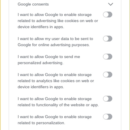
Google consents
I want to allow Google to enable storage
related to advertising like cookies on web or
device identifiers in apps.
I want to allow my user data to be sent to
Google for online advertising purposes.
I want to allow Google to send me
personalized advertising.
I want to allow Google to enable storage
related to analytics like cookies on web or
device identifiers in apps.
Kilépés jegyeseknek, a zsilip. Megnyomsz egy
I want to allow Google to enable storage
gombot, kinyílik a külső zsilipajtó. Bemész, bezárul
related to functionality of the website or app.
az ajtó. Beteszed a jegyet a kezelőbe, kidobja,
kinyílik a külső ajtó, és kimész. Egyszerre 2 ember
I want to allow Google to enable storage
tartózkodhat a zsilipben, ha ennél többen vannak
related to personalization.
bent, nem nyílik ki a külső ajtó. Leteszteltük. Amúgy