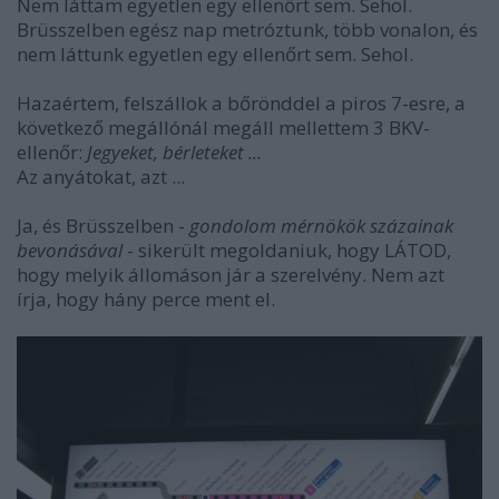
Nem láttam egyetlen egy ellenőrt sem. Sehol.
Brüsszelben egész nap metróztunk, több vonalon, és
nem láttunk egyetlen egy ellenőrt sem. Sehol.
Hazaértem, felszállok a bőrönddel a piros 7-esre, a
következő megállónál megáll mellettem 3 BKV-
ellenőr:
Jegyeket, bérleteket ...
Az anyátokat, azt ...
Ja, és Brüsszelben -
gondolom mérnökök százainak
bevonásával
- sikerült megoldaniuk, hogy LÁTOD,
hogy melyik állomáson jár a szerelvény. Nem azt
írja, hogy hány perce ment el.