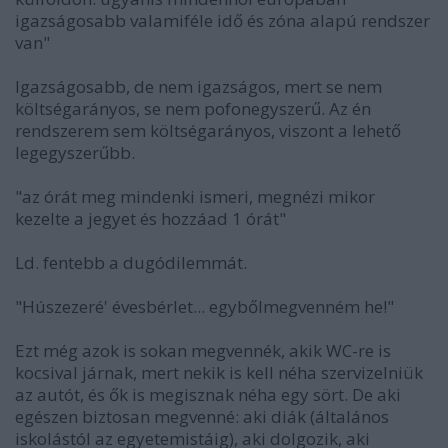
igazságosabb valamiféle idő és zóna alapú rendszer
van"
Igazságosabb, de nem igazságos, mert se nem
költségarányos, se nem pofonegyszerű. Az én
rendszerem sem költségarányos, viszont a lehető
legegyszerűbb.
"az órát meg mindenki ismeri, megnézi mikor
kezelte a jegyet és hozzáad 1 órát"
Ld. fentebb a dugódilemmát.
"Húszezeré' évesbérlet... egybőlmegvenném he!"
Ezt még azok is sokan megvennék, akik WC-re is
kocsival járnak, mert nekik is kell néha szervizelniük
az autót, és ők is megisznak néha egy sört. De aki
egészen biztosan megvenné: aki diák (általános
iskolástól az egyetemistáig), aki dolgozik, aki