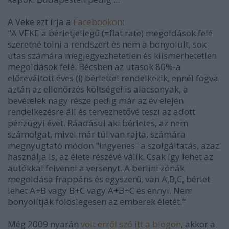
A Veke ezt írja a
Facebookon
:
"A VEKE a bérletjellegű (=flat rate) megoldások felé
szeretné tolni a rendszert és nem a bonyolult, sok
utas számára megjegyezhetetlen és kiismerhetetlen
megoldások felé. Bécsben az utasok 80%-a
előreváltott éves (!) bérlettel rendelkezik, ennél fogva
aztán az ellenőrzés költségei is alacsonyak, a
bevételek nagy része pedig már az év elején
rendelkezésre áll és tervezhetővé teszi az adott
pénzügyi évet. Ráadásul aki bérletes, az nem
számolgat, mivel már túl van rajta, számára
megnyugtató módon "ingyenes" a szolgáltatás, azaz
használja is, az élete részévé válik. Csak így lehet az
autókkal felvenni a versenyt. A berlini zónák
megoldása frappáns és egyszerű, van A,B,C, bérlet
lehet A+B vagy B+C vagy A+B+C és ennyi. Nem
bonyolítják fölöslegesen az emberek életét."
Még 2009 nyarán
volt erről szó itt a blogon
, akkor a