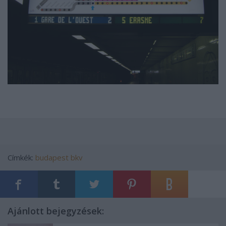
Címkék:
budapest
bkv
Ajánlott bejegyzések: