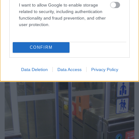
ez így húzósnak tűnik, de meglepően gyorsan ki
I want to allow Google to enable storage
lehet jutni, főleg, mivel az utasok 80%-nak
related to security, including authentication
chipkártyás bérlete volt.
functionality and fraud prevention, and other
user protection.
CONFIRM
Data Deletion
Data Access
Privacy Policy