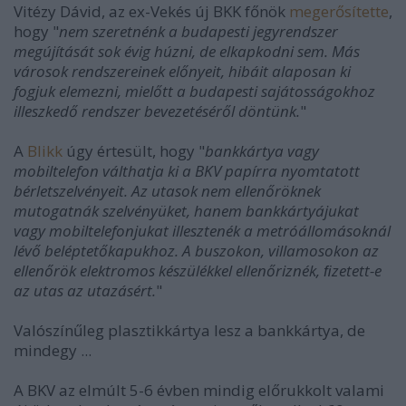
Vitézy Dávid, az ex-Vekés új BKK főnök
megerősítette
,
hogy "
nem szeretnénk a budapesti jegyrendszer
megújítását sok évig húzni, de elkapkodni sem. Más
városok rendszereinek előnyeit, hibáit alaposan ki
fogjuk elemezni, mielőtt a budapesti sajátosságokhoz
illeszkedő rendszer bevezetéséről döntünk.
"
A
Blikk
úgy értesült, hogy "
bankkártya vagy
mobiltelefon válthatja ki a BKV papírra nyomtatott
bérletszelvényeit. Az utasok nem ellenőröknek
mutogatnák szelvényüket, hanem bankkártyájukat
vagy mobiltelefonjukat illesztenék a metróállomásoknál
lévő beléptetőkapukhoz. A buszokon, villamosokon az
ellenőrök elektromos készülékkel ellenőriznék, ﬁzetett-e
az utas az utazásért.
"
Valószínűleg plasztikkártya lesz a bankkártya, de
mindegy ...
A BKV az elmúlt 5-6 évben mindig előrukkolt valami