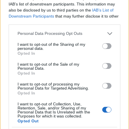
vesznek, így a metrónál 2 fajta kapu van, egy
IAB’s list of downstream participants. This information may
jegykezelő a mágnescsíkos jegyeseknek, és a egy
also be disclosed by us to third parties on the
IAB’s List of
Downstream Participants
that may further disclose it to other
chipkártya olvasó, melyhez csak oda kell érinteni a
third parties.
chipkártyát, már nyitja is a kaput.
A
havi bérlet
25 éven aluliaknak 30 euró, 25-59 év
Please note that this website/app uses one or more Google
Personal Data Processing Opt Outs
között 45 euró, 60 év felett 35 euró. Ennyi. A
services and may gather and store information including but
chipkártya természetes
feltölthető otthonról
, az
not limited to your visit or usage behaviour. You may click to
I want to opt-out of the Sharing of my
interneten keresztül.
personal data.
grant or deny consent to Google and its third-party tags to
Opted In
use your data for below specified purposes in below Google
consent section.
I want to opt-out of the Sale of my
Brüsszelben a metróállomások nagy részén nemcsak
Personal Data.
Opted In
beléptetőkapu van, hanem kiléptető kapu is. Vagyis
oda kell tartani a chipkártyát, vagy be kell dugni a
I want to opt-out of processing my
készülékbe a jegyet, hogy a kapu kiengedjen. A
Personal Data for Targeted Advertising.
bliccelők száma értelemszerűen nulla, az ellenőrök
Opted In
száma nulla.
I want to opt-out of Collection, Use,
Retention, Sale, and/or Sharing of my
Befelé beléptetőkapu, kifele menet kiléptetőkapu:
Personal Data that Is Unrelated with the
Purposes for which it was collected.
Opted Out