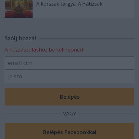
A korszak tárgya: A Hátizsák
Szólj hozzá!
A hozzászóláshoz be kell lépned!
VAGY