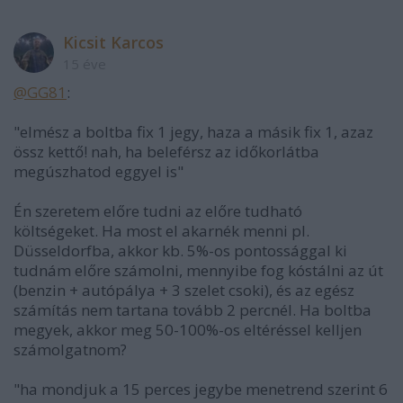
Kicsit Karcos
15 éve
@GG81
:
"elmész a boltba fix 1 jegy, haza a másik fix 1, azaz
össz kettő! nah, ha beleférsz az időkorlátba
megúszhatod eggyel is"
Én szeretem előre tudni az előre tudható
költségeket. Ha most el akarnék menni pl.
Düsseldorfba, akkor kb. 5%-os pontossággal ki
tudnám előre számolni, mennyibe fog kóstálni az út
(benzin + autópálya + 3 szelet csoki), és az egész
számítás nem tartana tovább 2 percnél. Ha boltba
megyek, akkor meg 50-100%-os eltéréssel kelljen
számolgatnom?
"ha mondjuk a 15 perces jegybe menetrend szerint 6