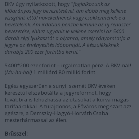
BKV úgy nyilatkozott, hogy "
foglalkozunk az
időarányos jegy bevezetésével, ám előbb meg kellene
vizsgálni, ettől növekednének vagy csökkennének-e a
bevételeink. Ám irdatlan pénzbe kerülne az új rendszer
bevezetése, ehhez ugyanis le kellene cserélni az 5400
darab régi lyukasztót a olyanra, amely rányomtatja a
jegyre az érvényesítés időpontját. A készülékeknek
darabja 200 ezer forintba kerül.
"
5400*200 ezer forint = irgalmatlan pénz. A BKV-nál!
(
Mu-ha-ha!)
1 milliárd 80 millió forint.
Egész egyszerűen a sunyi, szemét BKV éveken
keresztül elszabotálta a jegyreformot, hogy
továbbra is lehúzhassa az utasokat a kurva magas
tarifaárakkal. A tulajdonos, a Főváros meg szart azz
egészre, a Demszky-Hagyó-Horváth Csaba
mesterhármassal az élen.
Brüsszel: