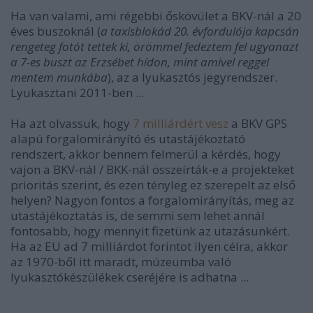
Ha van valami, ami régebbi őskövület a BKV-nál a 20
éves buszoknál (
a taxisblokád 20. évfordulója kapcsán
rengeteg fotót tettek ki, örömmel fedeztem fel ugyanazt
a 7-es buszt az Erzsébet hídon, mint amivel reggel
mentem munkába
), az a lyukasztós jegyrendszer.
Lyukasztani 2011-ben ...
Ha azt olvassuk, hogy
7 milliárdért vesz
a BKV GPS
alapú forgalomirányító és utastájékoztató
rendszert, akkor bennem felmerül a kérdés, hogy
vajon a BKV-nál / BKK-nál összeírták-e a projekteket
prioritás szerint, és ezen tényleg ez szerepelt az első
helyen? Nagyon fontos a forgalomirányítás, meg az
utastájékoztatás is, de semmi sem lehet annál
fontosabb, hogy mennyit fizetünk az utazásunkért.
Ha az EU ad 7 milliárdot forintot ilyen célra, akkor
az 1970-ből itt maradt, múzeumba való
lyukasztókészülékek cseréjére is adhatna ...