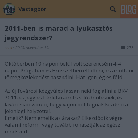
Vastagbőr
2011-ben is marad a lyukasztós
jegyrendszer?
zero
•
2010. november 16.
272
Októberben 10 napon belül volt szerencsém 4-4
napot Prágában és Brüsszelben eltölteni, és az ottani
tömegközlekedést használni. Hát igen, ég és föld ...
Az új fővárosi közgyűlés lassan neki fog állni a BKV
2011-es jegy és bérletárairól szóló döntésnek, és
kíváncsian várom, hogy vajon mit fognak kezdeni a
jelenlegi helyzettel.
Emelik? Nem emelik az árakat? Elkezdődik végre
valami reform, vagy tovább rohasztják az egész
rendszert.