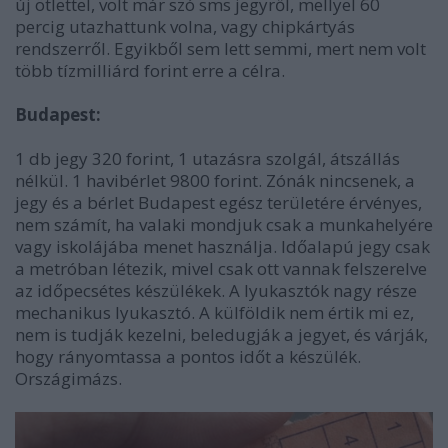
új ötlettel, volt már szó sms jegyről, mellyel 60
percig utazhattunk volna, vagy chipkártyás
rendszerről. Egyikből sem lett semmi, mert nem volt
több tízmilliárd forint erre a célra.
Budapest:
1 db jegy 320 forint, 1 utazásra szolgál, átszállás
nélkül. 1 havibérlet 9800 forint. Zónák nincsenek, a
jegy és a bérlet Budapest egész területére érvényes,
nem számít, ha valaki mondjuk csak a munkahelyére
vagy iskolájába menet használja. Időalapú jegy csak
a metróban létezik, mivel csak ott vannak felszerelve
az időpecsétes készülékek. A lyukasztók nagy része
mechanikus lyukasztó. A külföldik nem értik mi ez,
nem is tudják kezelni, beledugják a jegyet, és várják,
hogy rányomtassa a pontos időt a készülék.
Országimázs.