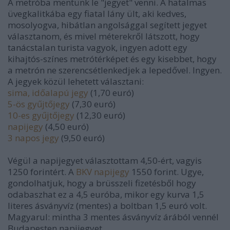
A metróba mentünk le "jegyet" venni. A hatalmas
üvegkalitkába egy fiatal lány ült, aki kedves,
mosolyogva, hibátlan angolsággal segített jegyet
választanom, és mivel méterekről látszott, hogy
tanácstalan turista vagyok, ingyen adott egy
kihajtós-színes metrótérképet és egy kisebbet, hogy
a metrón ne szerencsétlenkedjek a lepedővel. Ingyen.
A jegyek közül lehetett választani:
sima, időalapú jegy
(1,70 euró)
5-ös gyűjtőjegy
(7,30 euró)
10-es gyűjtőjegy
(12,30 euró)
napijegy
(4,50 euró)
3 napos jegy
(9,50 euró)
Végül a napijegyet választottam 4,50-ért, vagyis
1250 forintért. A
BKV napijegy
1550 forint. Ugye,
gondolhatjuk, hogy a brüsszeli fizetésből hogy
odabaszhat ez a 4,5 euróba, mikor egy kurva 1,5
literes ásványvíz (mentes) a boltban 1,5 euró volt.
Magyarul: mintha 3 mentes ásványvíz árából vennél
Budapesten napijegyet.