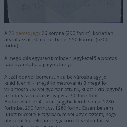
A
75 perces jegy
26 korona (290 forint), korlátlan
átszállással. 30 napos bérlet 550 korona (6200
forint).
A megoldás egyszerű: minden jegykezelő a pontos
időt nyomtatja a jegyre. Ennyi.
A szállodából bementünk a belvárosba egy jó
knédlit enni. 4 megálló metróval és 3 megálló
villamossal. Mivel gyorsan ettünk, kijött 1 db jegyből
az oda-vissza utazás, vagyis 290 forintból.
Budapesten ez 4 darab jegybe került volna, 1280
forintba. 290 forint vs. 1280 forint. Eszembe sem
jutott bliccelni Prágában, mivel úgy éreztem, hogy
abszolút korrekt árért egy korrekt szolgáltatást
kapok. Budapesten pedig ...