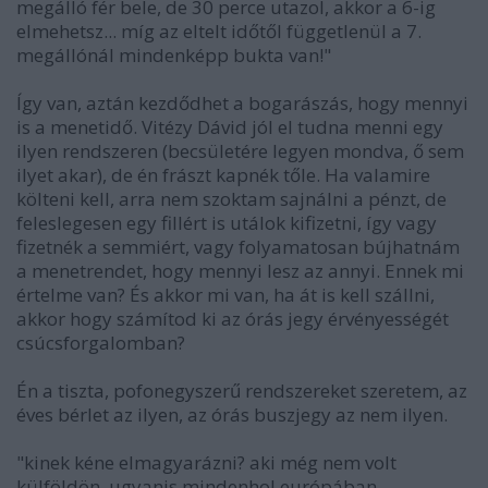
megálló fér bele, de 30 perce utazol, akkor a 6-ig
elmehetsz... míg az eltelt időtől függetlenül a 7.
megállónál mindenképp bukta van!"
Így van, aztán kezdődhet a bogarászás, hogy mennyi
is a menetidő. Vitézy Dávid jól el tudna menni egy
ilyen rendszeren (becsületére legyen mondva, ő sem
ilyet akar), de én frászt kapnék tőle. Ha valamire
költeni kell, arra nem szoktam sajnálni a pénzt, de
feleslegesen egy fillért is utálok kifizetni, így vagy
fizetnék a semmiért, vagy folyamatosan bújhatnám
a menetrendet, hogy mennyi lesz az annyi. Ennek mi
értelme van? És akkor mi van, ha át is kell szállni,
akkor hogy számítod ki az órás jegy érvényességét
csúcsforgalomban?
Én a tiszta, pofonegyszerű rendszereket szeretem, az
éves bérlet az ilyen, az órás buszjegy az nem ilyen.
"kinek kéne elmagyarázni? aki még nem volt
külföldön. ugyanis mindenhol európában