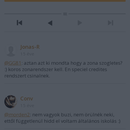
Jonas-R
15 éve
@GG81
: aztan azt ki mondta hogy a zona szogletes?
:) koros zonarendszer kell. En speciel credites
rendszert csinalnek.
Conv
15 éve
@morden2
: nem vagyok buzi, nem örülnék neki,
ettől függetlenül hidd el voltam általános iskolás :)