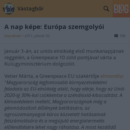
Vastagbőr
A nap képe: Európa szemgolyói
laspalmas
•
2011. január 05.
105
Január 3-án, az uniós elnökség első munkanapjának
reggelén, a Greenpeace 10 zöld pontjával várta a
Külügyminisztérium dolgozóit.
Vetier Márta, a Greenpeace EU szakértője
elmondta
:
"Magyarország legfontosabb környezetvédelmi
feladata az EU-elnökség alatt, hogy elérje, hogy az Unió
2020-ig 30%-kal csökkentse a széndioxid-kibocsátást. A
klímavédelem mellett, Magyarországnak még a
génmódosított élőlények betiltására, az
agroüzemanyagok káros közvetett hatásainak
felszámolására és a megújuló energiatermelés
előlendítésére lehet nagy ráhatása.
A most kezdődő