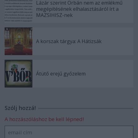
Lázár szerint Orbán nem az emlékmű
megépítésének elhalasztásáról írt a
MAZSIHISZ-nek
A korszak tárgya: A Hátizsák
Átütő erejű győzelem
Szólj hozzá!
A hozzászóláshoz be kell lépned!