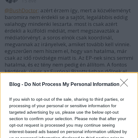
15 éve
@BushDoctor
: azért érzem így, mert a közvéleményt
baromira nem érdekli se a sajtót, legalábbis eddig
valahogy mindenki leszarta. most is csak azért
érdekli a külföldi médiát, mert megszavazták a
médiatörvényt. a soros elnök csak koordinál,
megvannak az irányelvek, amiket tovább kell vinnie.
egyszerűen nem hiszem el, hogy van hatalma, már
csak az idő rövidsége miatt is. Az EP-nek sincs semmi
hatalma, és ez tény nem pedig én állítom. A fontos
kérdések, úgyis az Európai Bizottságban dőlnek el.
Blog -
Do Not Process My Personal Information
Roxvox
If you wish to opt-out of the sale, sharing to third parties, or
15 éve
processing of your personal or sensitive information for
A szemtelen PIACI légynek van ennyi szeme.
targeted advertising by us, please use the below opt-out
section to confirm your selection. Please note that after your
opt-out request is processed you may continue seeing
interest-based ads based on personal information utilized by
khmm...