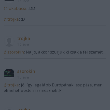
15 éve
@fokabacsi
: :DD
@trojka
: :D
trojka
15 éve
@szorokin
: Na jo, akkor szurjuk ki csak a fél szemét...
szorokin
15 éve
@trojka
: jó, így legalább Európának lesz péze, mer
elmehet western színésznek :P
trojka