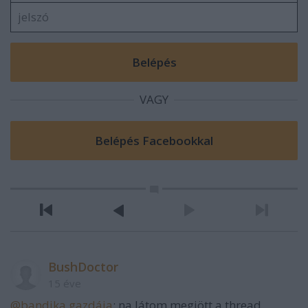
VAGY
BushDoctor
15 éve
@bandika gazdája
: na látom megjött a thread