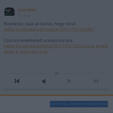
szorokin
15 éve
Bioetanol: csak az biztos, hogy olcsó
index.hu/gazdasag/magyar/2011/02/23/e85/
Csúcsra emelkedett a kukorica ára
index.hu/gazdasag/blog/2011/02/22/csucsra_emelk
edett_a_kukorica_ara/
SÜTI BEÁLLÍTÁSOK MÓDOSÍTÁSA