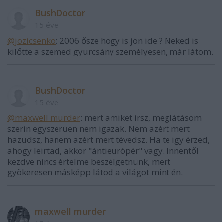
BushDoctor
15 éve
@jozicsenko
: 2006 ősze hogy is jön ide ? Neked is
kilőtte a szemed gyurcsány személyesen, már látom.
BushDoctor
15 éve
@maxwell murder
: mert amiket irsz, meglátásom
szerin egyszerüen nem igazak. Nem azért mert
hazudsz, hanem azért mert tévedsz. Ha te igy érzed,
ahogy leirtad, akkor "ántieurópér" vagy. Innentől
kezdve nincs értelme beszélgetnünk, mert
gyökeresen másképp látod a világot mint én.
maxwell murder