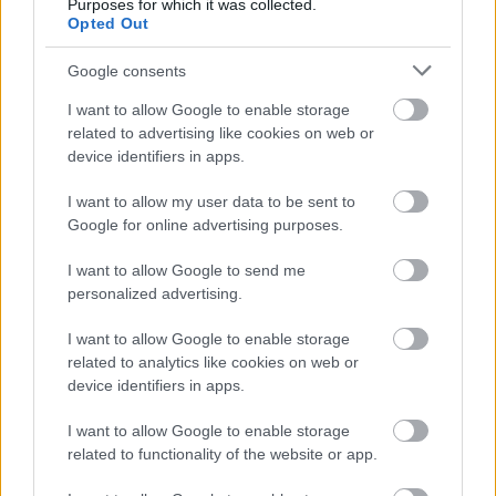
borzasztó.Erről a Marslakó a mostohám c. film jutott
Purposes for which it was collected.
Opted Out
eszembe,amikor a nő táskájában volt egy szem.
Ami viszont ugyanilyen bizarr volt,az az amikor a
Google consents
Mr.Bean fejére rászorult a pulyka.
I want to allow Google to enable storage
related to advertising like cookies on web or
device identifiers in apps.
trojka
15 éve
I want to allow my user data to be sent to
a Grenpeace, meg mindenféle zöldek görcsölhetnek
Google for online advertising purposes.
itt, ahogy akarnak, csak azért vannak, hogy legyenek.
Még most sem vették észre, hogy az ö kinlodásuk
I want to allow Google to send me
personalized advertising.
annyi itt, mit a bolhacsipés az elefántnak. most, hogy
viktor fél évre az EU királyának képzeli magát,
I want to allow Google to enable storage
gyorsan meg is hirdette a környezet védelmét. hát,
related to analytics like cookies on web or
aki járja ezt a gyönyöru országot, láthatja, hogy pár
device identifiers in apps.
év és bele fog fulladni a szemétbe. miota unios
ukázra bezártak egy csomo szeméttelepet,az
I want to allow Google to enable storage
illegális szemétkupacok már egymást érik, utak
related to functionality of the website or app.
melett, erdökben, vizek partján, gödrökben. Mint
tegnap hallottam a rádioban, már nem lesz elég egy