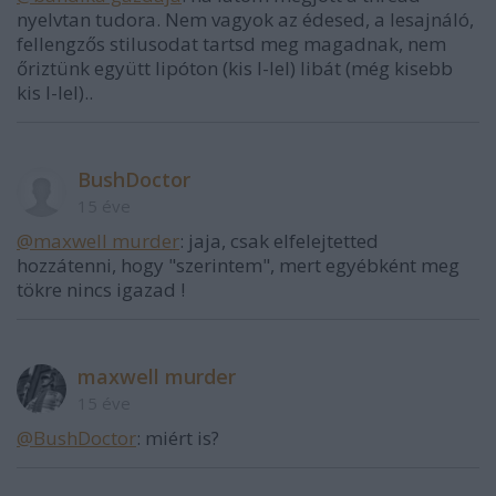
nyelvtan tudora. Nem vagyok az édesed, a lesajnáló,
fellengzős stilusodat tartsd meg magadnak, nem
őriztünk együtt lipóton (kis l-lel) libát (még kisebb
kis l-lel)..
BushDoctor
15 éve
@maxwell murder
: jaja, csak elfelejtetted
hozzátenni, hogy "szerintem", mert egyébként meg
tökre nincs igazad !
maxwell murder
15 éve
@BushDoctor
: miért is?