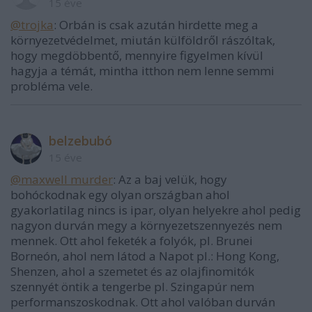
15 éve
@trojka
: Orbán is csak azután hirdette meg a
környezetvédelmet, miután külföldről rászóltak,
hogy megdöbbentő, mennyire figyelmen kívül
hagyja a témát, mintha itthon nem lenne semmi
probléma vele.
belzebubó
15 éve
@maxwell murder
: Az a baj velük, hogy
bohóckodnak egy olyan országban ahol
gyakorlatilag nincs is ipar, olyan helyekre ahol pedig
nagyon durván megy a környezetszennyezés nem
mennek. Ott ahol feketék a folyók, pl. Brunei
Borneón, ahol nem látod a Napot pl.: Hong Kong,
Shenzen, ahol a szemetet és az olajfinomitók
szennyét öntik a tengerbe pl. Szingapúr nem
performanszoskodnak. Ott ahol valóban durván