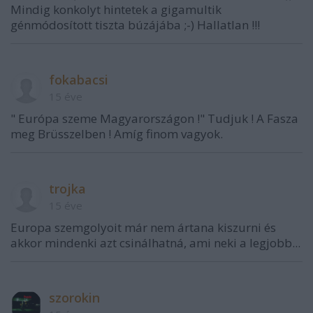
Mindig konkolyt hintetek a gigamultik
génmódosított tiszta búzájába ;-) Hallatlan !!!
fokabacsi
15 éve
" Európa szeme Magyarországon !" Tudjuk ! A Fasza
meg Brüsszelben ! Amíg finom vagyok.
trojka
15 éve
Europa szemgolyoit már nem ártana kiszurni és
akkor mindenki azt csinálhatná, ami neki a legjobb...
szorokin