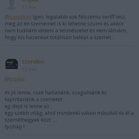
15 éve
@szorokin
: Igen, legalabb sok félszemu seriff lesz,
meg az én szememet is ki lehetne szurni és akkor
nem tudnám védeni a természetet és nem látnám,
hogy kis hazankat totálisan belepi a szemét...
szorokin
15 éve
@trojka
:
és jó lenne, csak hallanánk, szagulnánk és
tapintanánk a szemetet
ejj dejó is lenne az.
egy szebb világ, ahol mindenki vakon mászkál és él a
szeméthegyek közt ....
tyühajj !