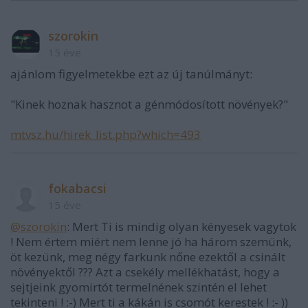
szorokin
15 éve
ajánlom figyelmetekbe ezt az új tanúlmányt:
"Kinek hoznak hasznot a génmódosított növények?"
mtvsz.hu/hirek_list.php?which=493
fokabacsi
15 éve
@szorokin
: Mert Ti is mindig olyan kényesek vagytok
! Nem értem miért nem lenne jó ha három szemünk,
öt kezünk, meg négy farkunk nőne ezektől a csinált
növényektől ??? Azt a csekély mellékhatást, hogy a
sejtjeink gyomirtót termelnének szintén el lehet
tekinteni ! :-) Mert ti a kákán is csomót kerestek ! :- ))