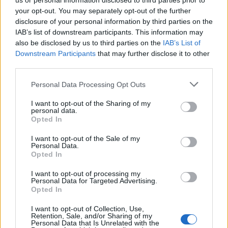
us or personal information disclosed to third parties prior to
15 éve
your opt-out. You may separately opt-out of the further
disclosure of your personal information by third parties on the
zero, történelmi pillanat...????
IAB’s list of downstream participants. This information may
also be disclosed by us to third parties on the
IAB’s List of
A c-press kitette ezt a posztot a címlapra! :-)
Downstream Participants
that may further disclose it to other
third parties.
portal.c-press.hu/201101067722/belfold/atlagos-
hetkoznapok-tiszabon.html
Please note that this website/app uses one or more Google
Personal Data Processing Opt Outs
services and may gather and store information including but
not limited to your visit or usage behaviour. You may click to
I want to opt-out of the Sharing of my
personal data.
grant or deny consent to Google and its third-party tags to
Opted In
Presszós Laci
use your data for below specified purposes in below Google
15 éve
consent section.
I want to opt-out of the Sale of my
Personal Data.
@z666
: Kezdetnek nem rossz...
Opted In
I want to opt-out of processing my
Personal Data for Targeted Advertising.
Magna cum laudeTigeri másztesz digrii
Opted In
15 éve
I want to opt-out of Collection, Use,
Retention, Sale, and/or Sharing of my
Ezt magyarok találták ki?Gratulálok ez
Personal Data that Is Unrelated with the