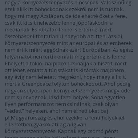
nagy a környezetszennyezés nincsenek. Valószinűleg
ezek akik itt bohóckodnak ezekről nem is tudnak,
hogy mi megy Ázsiában, de ide ehetné őket a fene,
csak itt kicsit nehezebb lenne jópofáskodni a
médiának. És itt talán lenne is értelme, mert
összehasonlithatatlanul nagyobb az itteni ázsiai
környezetszennyezés mint az európai és az emberek
nem értik miért aggódnak ezért Európában. Az egész
folyamatot nem értik emiatt még értelme is lenne.
Ehelyett a tokiói halpiacon csinálják a hisztit, mert
ott lehet, emiatt a túristákat is kizárták majdnem
egy évig nem lehetett megnézni, hogy megy a licit,
mert a Greenpeace folyton bohóckodott. Ahol pedig
nagyon súlyos ipari környezetszennyezés megy ode
nem sunnyognak, lásd fenti helyek. Soha egyetlen
ilyen performanszot nem csinálnak, csak olyan
"védett" helyeken, ahol nem érheti őket baj,
pl.Magyarország és ahol ezekkel a fenti helyekkel
ellentétben gyakrolatilag alig van
környezetszennyezés. Kapnak egy csomó pénzt
innen-onnan aztán kell valamit mutatni, hogy