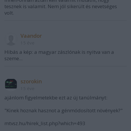
tesznek is valamit. Nem jól sikerült és nevetséges
volt.
Vaandor
15 éve
Hibás a kép: a magyar zászlónak is nyitva van a
szeme...
szorokin
15 éve
ajánlom figyelmetekbe ezt az új tanúlmányt:
"Kinek hoznak hasznot a génmódosított növények?"
mtvsz.hu/hirek_list.php?which=493