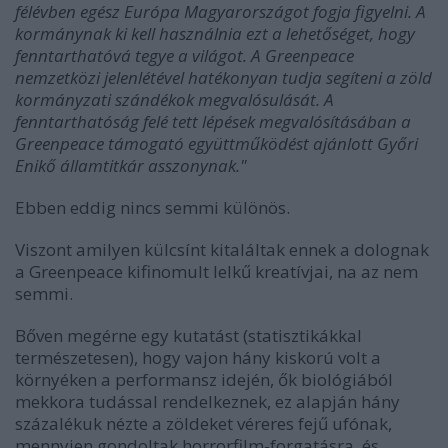
félévben egész Európa Magyarországot fogja figyelni. A
kormánynak ki kell használnia ezt a lehetőséget, hogy
fenntarthatóvá tegye a világot. A Greenpeace
nemzetközi jelenlétével hatékonyan tudja segíteni a zöld
kormányzati szándékok megvalósulását. A
fenntarthatóság felé tett lépések megvalósításában a
Greenpeace támogató együttműködést ajánlott Győri
Enikő államtitkár asszonynak."
Ebben eddig nincs semmi különös.
Viszont amilyen külcsínt kitaláltak ennek a dolognak
a Greenpeace kifinomult lelkű kreatívjai, na az nem
semmi.
Bőven megérne egy kutatást (statisztikákkal
természetesen), hogy vajon hány kiskorú volt a
környéken a performansz idején, ők biológiából
mekkora tudással rendelkeznek, ez alapján hány
százalékuk nézte a zöldeket véreres fejű ufónak,
mennyien gondoltak horrorfilm-forgatásra, és