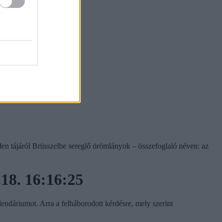
6
nden tájáról Brüsszelbe sereglő örömlányok – összefoglaló néven: az
.18. 16:16:25
lendáriumot. Arra a felháborodott kérdésre, mely szerint