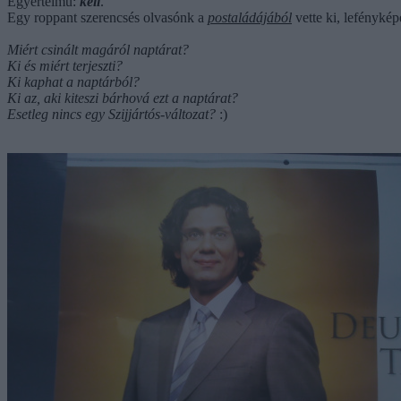
Egyértelmű:
kell
.
Egy roppant szerencsés olvasónk a
postaládájából
vette ki, lefénykép
Miért csinált magáról naptárat?
Ki és miért terjeszti?
Ki kaphat a naptárból?
Ki az, aki kiteszi bárhová ezt a naptárat?
Esetleg nincs egy Szijjártós-változat?
:)