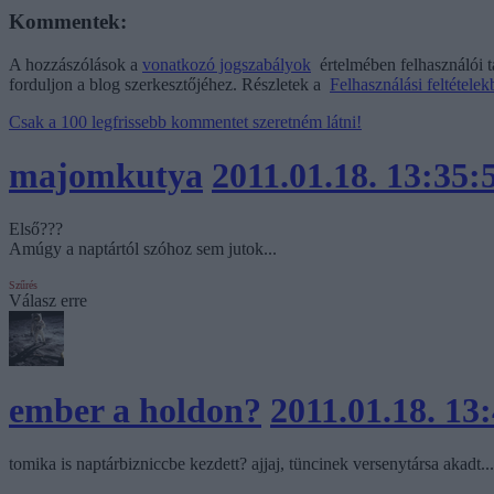
Kommentek:
A hozzászólások a
vonatkozó jogszabályok
értelmében felhasználói 
forduljon a blog szerkesztőjéhez. Részletek a
Felhasználási feltétele
Csak a 100 legfrissebb kommentet szeretném látni!
majomkutya
2011.01.18. 13:35:
Első???
Amúgy a naptártól szóhoz sem jutok...
Szűrés
Válasz erre
ember a holdon?
2011.01.18. 13
tomika is naptárbizniccbe kezdett? ajjaj, tüncinek versenytársa akadt...