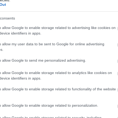
Out
consents
o allow Google to enable storage related to advertising like cookies on
evice identifiers in apps.
o allow my user data to be sent to Google for online advertising
s.
to allow Google to send me personalized advertising.
o allow Google to enable storage related to analytics like cookies on
evice identifiers in apps.
o allow Google to enable storage related to functionality of the website
gy Államosító lekommunistázta a Hír24 újságíróját
Schiffer hűvös eleganciával kergette az őrületbe Kálmán Olgát
o allow Google to enable storage related to personalization.
ormány
o allow Google to enable storage related to security, including