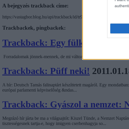
A bejegyzés trackback címe:
authenti
https://vastagbor.blog.hu/api/trackback/id/tr912592717
Trackbackek, pingbackek:
Trackback: Egy fülke forradal
Forradalomak jönnek-mennek, de mi változik tartósan?
Trackback: Püff neki!
2011.01.1
A hír: Deutsch Tamás falinaptárt készíttetett magáról. Egy mondatban:
európai parlamenti képviselőség &ndas...
Trackback: Gyászol a nemzet: N
Megrázó hír járta be ma a világsajtót: Kiszel Tünde, a Nemzet Naptárd
tisztességesnek tartja-e, hogy imigyen cserbenhagyja so...