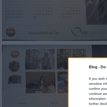
Blog -
Do 
If you wish 
sensitive in
confirm you
continue se
information 
further disc