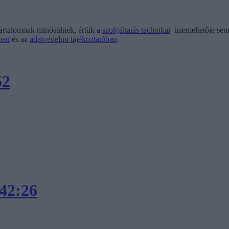
tartalomnak minősülnek, értük a
szolgáltatás technikai
üzemeltetője semm
kben
és az
adatvédelmi tájékoztatóban
.
52
:42:26