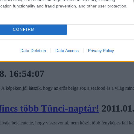
cation functionality and fraud prevention, and other user protection.
CONFIRM
om margójára
2011.01.18. 21:05:0
Data Deletion
Data Access
Privacy Policy
8. 16:54:07
 A képeken jól látszik, hogy az erős belga sör, a seafood és a világ mi
incs több Tünci-naptár!
2011.01
ívája bejelentette, hogy visszavonul, nem készít több fényképes fali ka