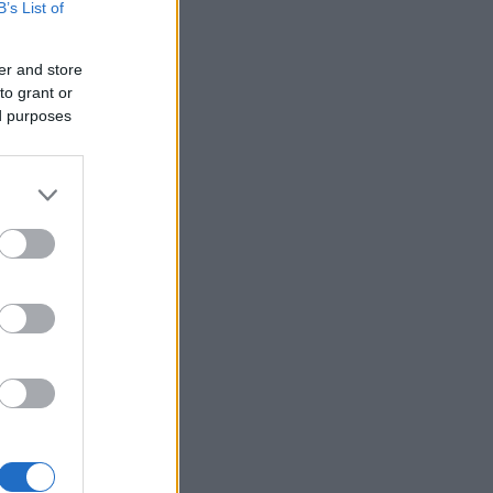
B’s List of
er and store
to grant or
ed purposes