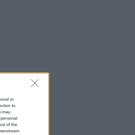
sonal or
ection to
ou may
 personal
out of the
 downstream