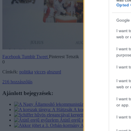
Opted 
Google 
I want t
web or d
I want t
purpose
Facebook
Tumblr
Tweet
Pinterest
Tetszik
0
I want 
Címkék:
politika
vicces
abszurd
I want t
216
hozzászólás
web or d
Ajánlott bejegyzések:
I want t
A Na
or app.
A korszak tárgya: A Hátizsák
I want t
Átütő erejű győzelem
Akkor jöhet a 3. Orbán-k
I want t