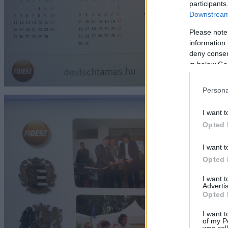
participants
Downstream 
Please note
information 
deny consent
in below Go
Persona
I want t
Opted 
I want t
Opted 
I want 
Advertis
Opted 
I want t
of my P
was col