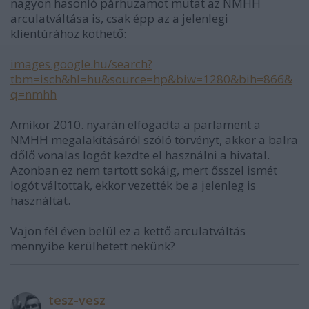
nagyon hasonló párhuzamot mutat az NMHH
arculatváltása is, csak épp az a jelenlegi
klientúrához köthető:
images.google.hu/search?
tbm=isch&hl=hu&source=hp&biw=1280&bih=866&
q=nmhh
Amikor 2010. nyarán elfogadta a parlament a
NMHH megalakításáról szóló törvényt, akkor a balra
dőlő vonalas logót kezdte el használni a hivatal.
Azonban ez nem tartott sokáig, mert ősszel ismét
logót váltottak, ekkor vezették be a jelenleg is
használtat.
Vajon fél éven belül ez a kettő arculatváltás
mennyibe kerülhetett nekünk?
tesz-vesz