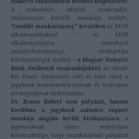
szakértő tanácsadóval kívánta kiegészíteni.
A szakember, oktatói, tanácsadói,
tudományos kutatói munkája mellett,
“további munkaviszony” keretében
az MNB
alkalmazottjaként – az MNB
alkalmazottjaira vonatkozó
összeférhetetlenségi, titoktartási
kötelezettségek mellett –
a Magyar Nemzeti
Bank elnökének tanácsadójaként
az elmúlt
két évben intenzíven vett és vesz részt a
jegybank kommunikációjának és nyilvános
stratégiájának alakításában.
Dr. Braun Róbert nem pályázat, hanem
korábban a jegybank számára végzett
munkája alapján került kiválasztásra.
A
jegybanknak nincs semmilyen
kötelezettsége, hogy munkatársait pályázat