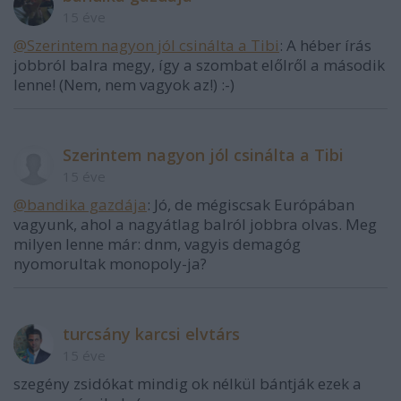
15 éve
@Szerintem nagyon jól csinálta a Tibi
: A héber írás
jobbról balra megy, így a szombat előlről a második
lenne! (Nem, nem vagyok az!) :-)
Szerintem nagyon jól csinálta a Tibi
15 éve
@bandika gazdája
: Jó, de mégiscsak Európában
vagyunk, ahol a nagyátlag balról jobbra olvas. Meg
milyen lenne már: dnm, vagyis demagóg
nyomorultak monopoly-ja?
turcsány karcsi elvtárs
15 éve
szegény zsidókat mindig ok nélkül bántják ezek a