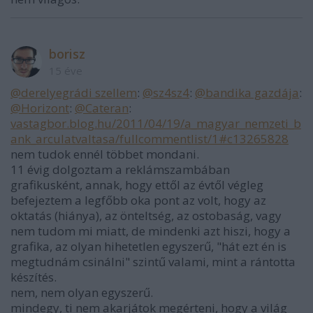
borisz
15 éve
@derelyegrádi szellem
:
@sz4sz4
:
@bandika gazdája
:
@Horizont
:
@Cateran
:
vastagbor.blog.hu/2011/04/19/a_magyar_nemzeti_b
ank_arculatvaltasa/fullcommentlist/1#c13265828
nem tudok ennél többet mondani.
11 évig dolgoztam a reklámszambában
grafikusként, annak, hogy ettől az évtől végleg
befejeztem a legfőbb oka pont az volt, hogy az
oktatás (hiánya), az önteltség, az ostobaság, vagy
nem tudom mi miatt, de mindenki azt hiszi, hogy a
grafika, az olyan hihetetlen egyszerű, "hát ezt én is
megtudnám csinálni" szintű valami, mint a rántotta
készítés.
nem, nem olyan egyszerű.
mindegy, ti nem akarjátok megérteni, hogy a világ