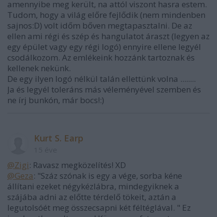
amennyibe meg került, na attól viszont hasra estem.
Tudom, hogy a világ előre fejlődik (nem mindenben
sajnos:D) volt időm bőven megtapasztalni. De az
ellen ami régi és szép és hangulatot áraszt (legyen az
egy épület vagy egy régi logó) ennyire ellene legyél
csodálkozom. Az emlékeink hozzánk tartoznak és
kellenek nekünk.
De egy ilyen logó nélkül talán ellettünk volna ........
Ja és legyél toleráns más véleményével szemben és
ne írj bunkón, már bocs!:)
Kurt S. Earp
15 éve
@Zigi
: Ravasz megközelítés! XD
@Geza
: "Száz szónak is egy a vége, sorba kéne
állítani ezeket négykézlábra, mindegyiknek a
szájába adni az előtte térdelő tökeit, aztán a
legutolsóét meg összecsapni két féltéglával. " Ez