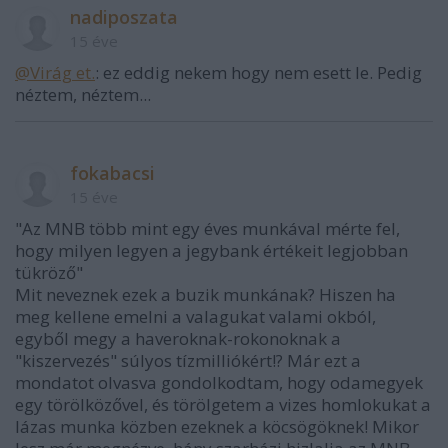
nadiposzata
15 éve
@Virág et.
: ez eddig nekem hogy nem esett le. Pedig
néztem, néztem...
fokabacsi
15 éve
"Az MNB több mint egy éves munkával mérte fel,
hogy milyen legyen a jegybank értékeit legjobban
tükröző"
Mit neveznek ezek a buzik munkának? Hiszen ha
meg kellene emelni a valagukat valami okból,
egyből megy a haveroknak-rokonoknak a
"kiszervezés" súlyos tízmilliókért!? Már ezt a
mondatot olvasva gondolkodtam, hogy odamegyek
egy törölközővel, és törölgetem a vizes homlokukat a
lázas munka közben ezeknek a köcsögöknek! Mikor