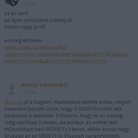
15 éve
ez az zero
az ilyen posztokat szeretjük
ebben vagy profi.
ez még érdekes
www.miep.hu/index.php?
option=com_content&view=article&id=3185:braun-
robert-es-neje&catid=41:hirek&Itemid=63
Kartal (rezervált)
15 éve
@Conv
: pl a húgom. Hallanotok kellett volna, milyen
keserűen beszélt arról, hogy 3-5000 forinttal lett
kevesebb a keresete. Elhiszem, hogy ez az összeg
még aprónak is kevés, de amikor az ember két
műszakban havi 65000 Ft-t keres, akkor kurva nagy
érvágás az az 5000 Ft is. Elvakult narancsködös