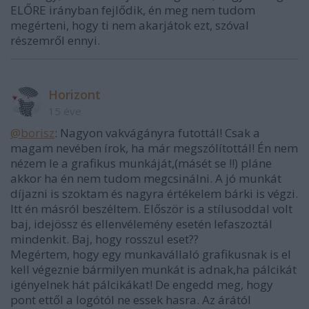
ELŐRE irányban fejlődik, én meg nem tudom
megérteni, hogy ti nem akarjátok ezt, szóval
részemről ennyi.
Horizont
15 éve
@borisz
: Nagyon vakvágányra futottál! Csak a
magam nevében írok, ha már megszólítottál! Én nem
nézem le a grafikus munkáját,(másét se !!) pláne
akkor ha én nem tudom megcsinálni. A jó munkát
díjazni is szoktam és nagyra értékelem bárki is végzi.
Itt én másról beszéltem. Először is a stílusoddal volt
baj, idejössz és ellenvélemény esetén lefaszoztál
mindenkit. Baj, hogy rosszul eset??
Megértem, hogy egy munkavállaló grafikusnak is el
kell végeznie bármilyen munkát is adnak,ha pálcikát
igényelnek hát pálcikákat! De engedd meg, hogy
pont ettől a logótól ne essek hasra. Az árától