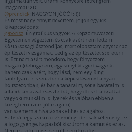
irgalmatlan volt, uram! Könnyesre fetrengtem
magamat! XD
@prendick
: NAGGYON JÓÓÓ! :-)))
És most hogy ennyit nevettem, jöjjön egy kis
kikapcsolódás:
@borisz
: Én grafikus vagyok. A Képzőmûvészeti
Egyetemen végeztem és csak azért nem lettem
Köztársasági ösztöndíjas, mert elbasztam egyszer az
építészeti vizsgámat, pedig az építészetet szeretem
is. Ezt nem azért mondom, hogy fényezzem
magam(dehogynem, egy sunyi kis geci vagyok)
hanem csak azért, hogy lásd, nem egy Ring
tanfolyamon szereztem a képesítésemet a nyári
holtszezonban, és bár a tanáraim, sőt a barátaim is
állandóan azzal csesztettek, hogy illusztratív alkat
vagyok(munkáim is ilyenek és valóban ebben a
közegben érzem jól magam)
van szemem a hivatásnak ehhez az ágához.
Ez tehát egy szakmai vélemény -de csak vélemény: ez
a logo gyenge. Kapásból kiszúrom a kamut és ez az.
Nem mozdul meg, nem él, nem kreatív,