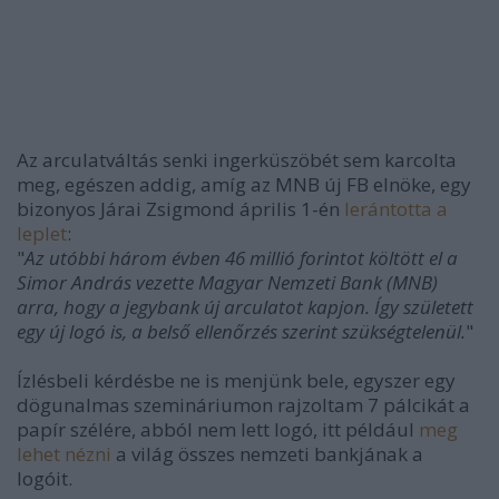
Az arculatváltás senki ingerküszöbét sem karcolta
meg, egészen addig, amíg az MNB új FB elnöke, egy
bizonyos Járai Zsigmond április 1-én
lerántotta a
leplet
:
"
Az utóbbi három évben 46 millió forintot költött el a
Simor András vezette Magyar Nemzeti Bank (MNB)
arra, hogy a jegybank új arculatot kapjon. Így született
egy új logó is, a belső ellenőrzés szerint szükségtelenül.
"
Ízlésbeli kérdésbe ne is menjünk bele, egyszer egy
dögunalmas szemináriumon rajzoltam 7 pálcikát a
papír szélére, abból nem lett logó, itt például
meg
lehet nézni
a világ összes nemzeti bankjának a
logóit.