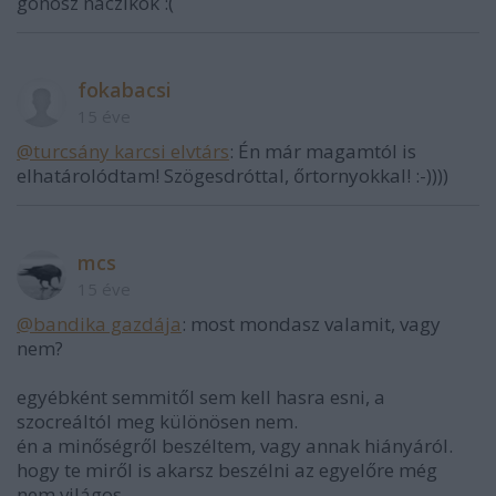
gonosz náczikok :(
fokabacsi
15 éve
@turcsány karcsi elvtárs
: Én már magamtól is
elhatárolódtam! Szögesdróttal, őrtornyokkal! :-))))
mcs
15 éve
@bandika gazdája
: most mondasz valamit, vagy
nem?
egyébként semmitől sem kell hasra esni, a
szocreáltól meg különösen nem.
én a minőségről beszéltem, vagy annak hiányáról.
hogy te miről is akarsz beszélni az egyelőre még
nem világos.