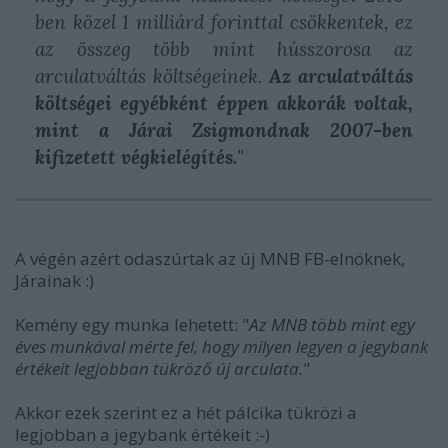
ben közel 1 milliárd forinttal csökkentek, ez
az összeg több mint hússzorosa az
arculatváltás költségeinek.
Az arculatváltás
költségei egyébként éppen akkorák voltak,
mint a Járai Zsigmondnak 2007-ben
kifizetett végkielégítés.
"
A végén azért odaszúrtak az új MNB FB-elnöknek,
Járainak :)
Kemény egy munka lehetett: "
Az MNB több mint egy
éves munkával mérte fel, hogy milyen legyen a jegybank
értékeit legjobban tükröző új arculata.
"
Akkor ezek szerint ez a hét pálcika tükrözi a
legjobban a jegybank értékeit :-)