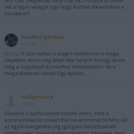
lesz már megnézve, hány szarházi hizlalja az MNB-
nél a hájas valagát úgy hogy közben alkalmatlan a
munkára?!
bandika gazdája
15 éve
@mcs
: A szocrealtól is seggre kellett esni a maga
idejében, most meg lehet tőle hányni! Amúgy lenne
még a nagyképű dumádhoz mondandóm, de a
magadfajtával minek! Egy építész ...
nadiposzata
15 éve
Olyasmi a párhuzamot tudnék vonni, mint a
kommunikációs szakember haverommal történt, aki
az egyik energetikai cég igazgató helyettesének
tartott egész napos kommunikációs tréninget, hogy