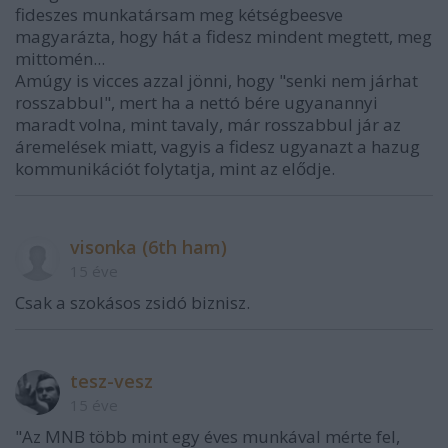
fideszes munkatársam meg kétségbeesve
magyarázta, hogy hát a fidesz mindent megtett, meg
mittomén...
Amúgy is vicces azzal jönni, hogy "senki nem járhat
rosszabbul", mert ha a nettó bére ugyanannyi
maradt volna, mint tavaly, már rosszabbul jár az
áremelések miatt, vagyis a fidesz ugyanazt a hazug
kommunikációt folytatja, mint az elődje.
visonka (6th ham)
15 éve
Csak a szokásos zsidó biznisz.
tesz-vesz
15 éve
"Az MNB több mint egy éves munkával mérte fel,