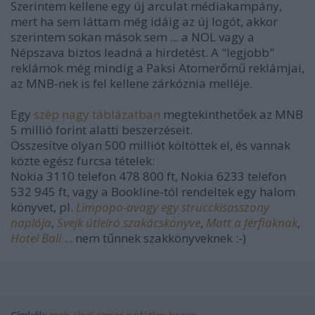
Szerintem kellene egy új arculat médiakampány,
mert ha sem láttam még idáig az új logót, akkor
szerintem sokan mások sem ... a NOL vagy a
Népszava biztos leadná a hirdetést. A "legjobb"
reklámok még mindig a Paksi Atomerőmű reklámjai,
az MNB-nek is fel kellene zárkóznia melléje.
Egy
szép nagy táblázatban
megtekinthetőek az MNB
5 millió forint alatti beszerzéseit.
Összesítve olyan 500 milliót költöttek el, és vannak
közte egész furcsa tételek:
Nokia 3110 telefon 478 800 ft, Nokia 6233 telefon
532 945 ft, vagy a Bookline-tól rendeltek egy halom
könyvet, pl.
Limpopo-avagy egy strucckisasszony
naplója
,
Svejk útleíró szakácskönyve
,
Matt a férfiaknak
,
Hotel Bali
... nem tűnnek szakkönyveknek :-)