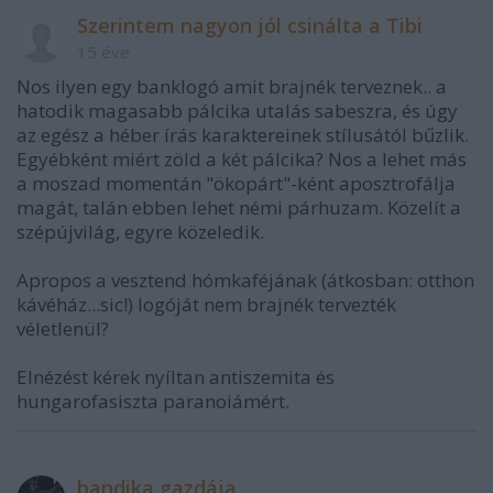
Szerintem nagyon jól csinálta a Tibi
15 éve
Nos ilyen egy banklogó amit brajnék terveznek.. a
hatodik magasabb pálcika utalás sabeszra, és úgy
az egész a héber írás karaktereinek stílusától bűzlik.
Egyébként miért zöld a két pálcika? Nos a lehet más
a moszad momentán "ökopárt"-ként aposztrofálja
magát, talán ebben lehet némi párhuzam. Közelít a
szépújvilág, egyre közeledik.
Apropos a vesztend hómkaféjának (átkosban: otthon
kávéház...sic!) logóját nem brajnék tervezték
véletlenül?
Elnézést kérek nyíltan antiszemita és
hungarofasiszta paranoiámért.
bandika gazdája