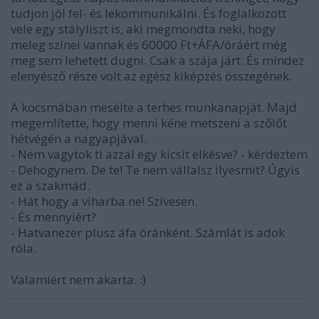
tudjon jól fel- és lekommunikálni. És foglalkozott
vele egy stályliszt is, aki megmondta neki, hogy
meleg színei vannak és 60000 Ft+ÁFA/óráért még
meg sem lehetett dugni. Csak a szája járt. És mindez
elenyésző része volt az egész kiképzés összegének.
A kocsmában mesélte a terhes munkanapját. Majd
megemlítette, hogy menni kéne metszeni a szőlőt
hétvégén a nagyapjával.
- Nem vagytok ti azzal egy kicsit elkésve? - kérdeztem
- Dehogynem. De te! Te nem vállalsz ilyesmit? Úgyis
ez a szakmád.
- Hát hogy a viharba ne! Szívesen.
- És mennyiért?
- Hatvanezer plusz áfa óránként. Számlát is adok
róla.
Valamiért nem akarta. :)