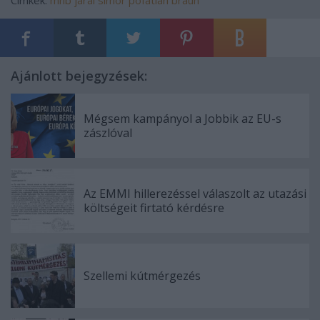
Címkék:
mnb
járai
simor
pofátlan
braun
Ajánlott bejegyzések:
Mégsem kampányol a Jobbik az EU-s
zászlóval
Az EMMI hillerezéssel válaszolt az utazási
költségeit firtató kérdésre
Szellemi kútmérgezés