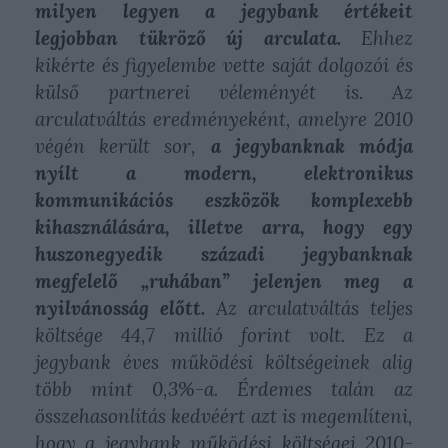
milyen legyen a jegybank értékeit
legjobban tükröző új arculata.
Ehhez
kikérte és figyelembe vette saját dolgozói és
külső partnerei véleményét is. Az
arculatváltás eredményeként, amelyre 2010
végén került sor,
a jegybanknak módja
nyílt a modern, elektronikus
kommunikációs eszközök komplexebb
kihasználására, illetve arra, hogy egy
huszonegyedik századi jegybanknak
megfelelő „ruhában” jelenjen meg a
nyilvánosság előtt.
Az arculatváltás teljes
költsége 44,7 millió forint volt. Ez a
jegybank éves működési költségeinek alig
több mint 0,3%-a. Érdemes talán az
összehasonlítás kedvéért azt is megemlíteni,
hogy a jegybank működési költségei 2010-