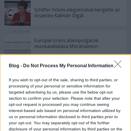
Schiffer hűvös eleganciával kergette az
őrületbe Kálmán Olgát
Európai Uniós állampolgárok
munkavállalása Mórahalmon
Blog -
Do Not Process My Personal Information
Szólj hozzá!
If you wish to opt-out of the sale, sharing to third parties, or
A hozzászóláshoz be kell lépned!
processing of your personal or sensitive information for
targeted advertising by us, please use the below opt-out
section to confirm your selection. Please note that after your
opt-out request is processed you may continue seeing
interest-based ads based on personal information utilized by
us or personal information disclosed to third parties prior to
your opt-out. You may separately opt-out of the further
disclosure of your personal information by third parties on the