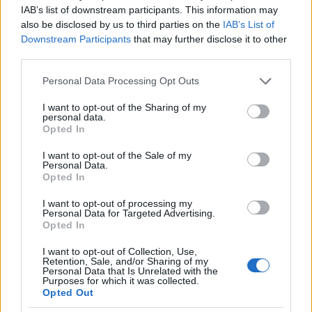
IAB’s list of downstream participants. This information may
also be disclosed by us to third parties on the
IAB’s List of
VAGY
Downstream Participants
that may further disclose it to other
third parties.
Please note that this website/app uses one or more Google
Personal Data Processing Opt Outs
services and may gather and store information including but
not limited to your visit or usage behaviour. You may click to
I want to opt-out of the Sharing of my
personal data.
grant or deny consent to Google and its third-party tags to
Opted In
use your data for below specified purposes in below Google
consent section.
I want to opt-out of the Sale of my
Personal Data.
Opted In
I want to opt-out of processing my
Conv
Personal Data for Targeted Advertising.
15 éve
Opted In
@Seduxen
: erre gondolhatott a nyomorult, csak a
I want to opt-out of Collection, Use,
narancs ködtől nem érti amit olvas.
Retention, Sale, and/or Sharing of my
Personal Data that Is Unrelated with the
Purposes for which it was collected.
Opted Out