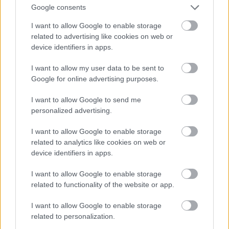
Conv
Google consents
15 éve
I want to allow Google to enable storage
@eszkep
: nem tartom valószínűnek, mert ezek itt
related to advertising like cookies on web or
amit betettem neked, a hivatalos adatbázis publikus
device identifiers in apps.
adatai :)
nem a statisztikai előkészítéshez használt NAV által
I want to allow my user data to be sent to
kalkulált adatok amik köszönő viszonyban sincsenek
Google for online advertising purposes.
a tényleges országos átlag adataival, hiszen a cégek
jó része negyedéves /féléves/éves lejelentő és
I want to allow Google to send me
befizető. amit a havi adatokra tudnak mondani az a
personalized advertising.
közszférára és a havi lejelentésű cégekre vonatkozik.
ez pedig lófing.
I want to allow Google to enable storage
related to analytics like cookies on web or
device identifiers in apps.
ámde hidd el, szórakoztató a színed, ami kiül a
szellemi képességeidre is :)
I want to allow Google to enable storage
related to functionality of the website or app.
Seduxen (már NEM dr.)
I want to allow Google to enable storage
related to personalization.
15 éve