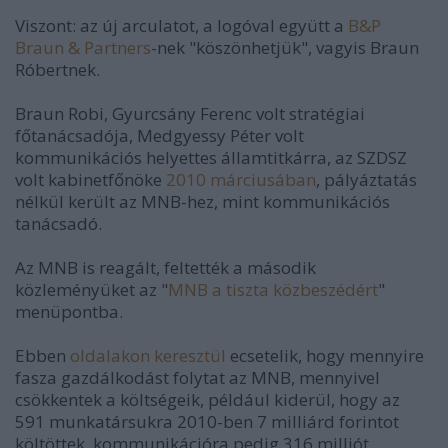
Viszont: az új arculatot, a logóval együtt a
B&P
Braun & Partners
-nek "köszönhetjük", vagyis Braun
Róbertnek.
Braun Robi, Gyurcsány Ferenc volt stratégiai
főtanácsadója, Medgyessy Péter volt
kommunikációs helyettes államtitkárra, az SZDSZ
volt kabinetfőnöke
2010 márciusában
, pályáztatás
nélkül került az MNB-hez, mint kommunikációs
tanácsadó.
Az MNB is reagált, feltették a második
közleményüket az "
MNB a tiszta közbeszédért
"
menüpontba.
Ebben
oldalakon keresztül
ecsetelik, hogy mennyire
fasza gazdálkodást folytat az MNB, mennyivel
csökkentek a költségeik, például kiderül, hogy az
591 munkatársukra 2010-ben 7 milliárd forintot
költöttek, kommunikációra pedig 316 milliót.