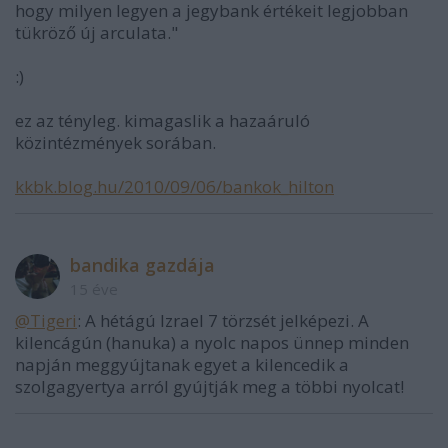
hogy milyen legyen a jegybank értékeit legjobban
tükröző új arculata."
:)
ez az tényleg. kimagaslik a hazaáruló
közintézmények sorában.
kkbk.blog.hu/2010/09/06/bankok_hilton
bandika gazdája
15 éve
@Tigeri
: A hétágú Izrael 7 törzsét jelképezi. A
kilencágún (hanuka) a nyolc napos ünnep minden
napján meggyújtanak egyet a kilencedik a
szolgagyertya arról gyújtják meg a többi nyolcat!