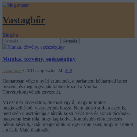
Vastagbőr
Blog.hu
Munka, törvény, egészségügy
laspalmas
•
2011. augusztus 24.
229
Hamarosan vége a nyári szünetnek, a
parlament
kétharmad ismét
összeül, és megtárgyalják többek között a Munka
Törvénykönyvének tervezetét.
Mi ezt már kiveséztük, de most egy új, nagyon fontos
megközelítésből visszatérünk hozzá. Nem utolsó sorban azért is,
mert szép illusztrációja a tárcák közti NER-nek és konzultációnak,
magyarán lesír róla, hogy kapkodva, komolyabb előretervezés
nélkül készült, aztán meglepődik az egyik miniszter, hogy mit íratott
a másik. Majd tiltakozik.