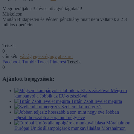
Megoperálják a 32 éves nő agyértágulatát!
Miskolcon.
Miután Budapesten és Pécsen pénzhiány miatt nem vállalták a 2-3
milliós operációt.
Tetszik
0
Címkék:
válság
egészségügy
abszurd
Facebook
Tumblr
Tweet
Pinterest
Tetszik
0
Ajánlott bejegyzések:
Mégsem
kampányol a Jobbik az EU-s zászlóval
Tiffán Zsolt levelét megírta
Szellemi kútmérgezés
Jobban
teljesít: hosszabb a sor, mint négy éve
Európai Uniós állampolgárok munkavállalása Mórahalmon