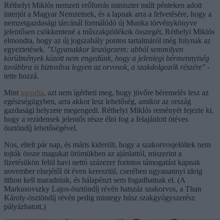
Réthelyi Miklós nemzeti erőforrás miniszter múlt pénteken adott
interjút a Magyar Nemzetnek, és a lapnak arra a felvetésére, hogy a
nemzetgazdasági tárcánál formálódó új Munka törvénykönyve
jelentősen csökkentené a műszakpótlékok összegét, Réthelyi Miklós
elmondta, hogy az új jogszabály pontos tartalmáról még folynak az
egyeztetések.
"Ugyanakkor leszögezem: abból semmilyen
körülmények között nem engedünk, hogy a jelenlegi bérmennyiség
továbbra is biztosítva legyen az orvosok, a szakdolgozók részére"
-
tette hozzá.
Mint
mondta
, azt nem ígérheti meg, hogy jövőre béremelés lesz az
egészségügyben, arra akkor lesz lehetőség, amikor az ország
gazdasági helyzete megengedi. Réthelyi Miklós reményét fejezte ki,
hogy a rezidensek jelentős része élni fog a felajánlott ötéves
ösztöndíj lehetőségével.
Nos, eltelt pár nap, és máris kiderült, hogy a szakorvosjelöltek nem
tojták össze magukat örömükben az ajánlattól, miszerint a
fizetésükön felül havi nettó százezer forintos támogatást kapnak
november elsejétől öt éven keresztül, cserében ugyanannyi ideig
itthon kell maradniuk, és hálapénzt sem fogadhatnak el. (A
Markusovszky Lajos-ösztöndíj révén hatszáz szakorvos, a Than
Károly-ösztöndíj révén pedig mintegy húsz szakgyógyszerész
pályázhatott.)