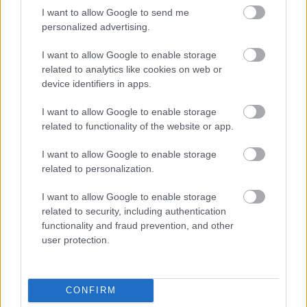
Odakint ennek legalább a háromszorosát, vagy akár
I want to allow Google to send me
többet is –
mondta
a nővér. – Nem jókedvünkből
personalized advertising.
megyünk el, hanem muszájból. Sajnos ez a
betegellátáson máris érezhető, nyilván a páciensek is
I want to allow Google to enable storage
érzékelik, hogy milyen feszült a légkör, és azt is, hogy
related to analytics like cookies on web or
kevesebben vagyunk a kelleténél."
device identifiers in apps.
I want to allow Google to enable storage
Másik oldal:
related to functionality of the website or app.
"– A felvetésre egyszerű a válaszom: semmi sem igaz
I want to allow Google to enable storage
abból, ami megjelent –
mondta
el kérdésünkre
related to personalization.
Kovácsné Kelemen Judit, a Pécsi Tudományegyetem
Klinikai Központjának ápolási igazgatója. – Ha nem
I want to allow Google to enable storage
augusztust írnánk, akár azt is gondolhatnám, hogy ez
related to security, including authentication
egy áprilisi tréfa. Őszintén szólva fogalmam sincs, hogy
functionality and fraud prevention, and other
az információ kitől származik, engem ugyanis egyetlen
user protection.
médium sem keresett meg ez ügyben."
Kommentek:
CONFIRM