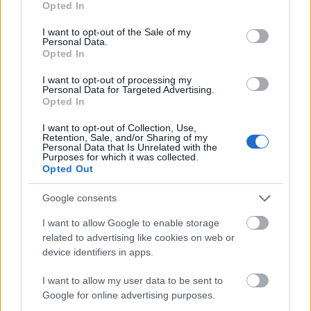
Opted In
use your data for below specified purposes in below Google
Nos, a 100 stimmel, de a nagyságrend fogalmát még tisztázni
consent section.
kellene...... Ugyanis egész pontosan 99 szakorvos-jelölt és 11
I want to opt-out of the Sale of my
szakgyógyszerész-jelölt
adta be
pályázatát az Egészségügyi
Personal Data.
Engedélyezési és Közigazgatási Hivatalhoz. Szócskáék tovább
Opted In
próbálkoznak, kiterjesztik szélesebb körre a programot, hátha.
I want to opt-out of processing my
Szerintem ismét csúfos bukás lesz.
Personal Data for Targeted Advertising.
Opted In
Az orvosok fizetése, hasonlóan mindenkiéhez az országban
nevetségesen alacsony, a műszakpótlékok tervezett
I want to opt-out of Collection, Use,
Retention, Sale, and/or Sharing of my
csökkentése/eltörlése pedig érzékenyen érinti őket is. Naná, hogy
Personal Data that Is Unrelated with the
nem akarnak lemondani a hálapénzről. Vagy mennek külföldre, ahol
Purposes for which it was collected.
tárt karokkal, és normális bérekkel várják őket.
Opted Out
Akárcsak a nővéreket. Pécsről legalább 25 (egyes hírek szerint 40-
Google consents
en) távozott/távozik hamarosan Németországba. Kintlétük első
három hónapjában napi 6 órában nyelvet tanulnak (a családtagok is),
I want to allow Google to enable storage
ekkor havi 1700-1800 eurós fizetést és ingyenszállást kapnak, majd
nettó 2000 eurós bérre számíthatnak.
related to advertising like cookies on web or
device identifiers in apps.
Egyik oldal:
I want to allow my user data to be sent to
Google for online advertising purposes.
"– Idehaza minimálbér körüli összeget keresünk, három
műszakban dolgozva pedig havi százezer forintot.