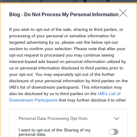
Blog -
Do Not Process My Personal Information
If you wish to opt-out of the sale, sharing to third parties, or
processing of your personal or sensitive information for
targeted advertising by us, please use the below opt-out
section to confirm your selection. Please note that after your
opt-out request is processed you may continue seeing
interest-based ads based on personal information utilized by
us or personal information disclosed to third parties prior to
your opt-out. You may separately opt-out of the further
disclosure of your personal information by third parties on the
IAB’s list of downstream participants. This information may
Hétfőn olvashattuk, hogy Papp Magor, a Magyar Rezidens
also be disclosed by us to third parties on the
IAB’s List of
Szövetség elnöke
szerint
a rezidensek szkeptikusak az ösztöndíjjal
Downstream Participants
that may further disclose it to other
kapcsolatban, szövetségüknél nagyjából tízen érdeklődtek, illetve
third parties.
kértek tanácsot.
Ugyanekkor Paphalmi Rita, az Egészségügyi Engedélyezési és
Please note that this website/app uses one or more Google
Personal Data Processing Opt Outs
Közigazgatási Hivatal elnökhelyettese a hvg.hu-nak azt
nyilatkozta
,
services and may gather and store information including but
hogy
"A meghirdetett hatszáz helyre eddig százas nagyságrendben
not limited to your visit or usage behaviour. You may click to
I want to opt-out of the Sharing of my
jelentkeztek."
personal data.
grant or deny consent to Google and its third-party tags to