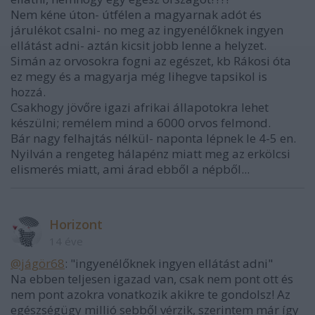
Nem kéne úton- útfélen a magyarnak adót és
járulékot csalni- no meg az ingyenélőknek ingyen
ellátást adni- aztán kicsit jobb lenne a helyzet.
Simán az orvosokra fogni az egészet, kb Rákosi óta
ez megy és a magyarja még lihegve tapsikol is
hozzá.
Csakhogy jövőre igazi afrikai állapotokra lehet
készülni; remélem mind a 6000 orvos felmond.
Bár nagy felhajtás nélkül- naponta lépnek le 4-5 en.
Nyilván a rengeteg hálapénz miatt meg az erkölcsi
elismerés miatt, ami árad ebből a népből...
Horizont
14 éve
@jágör68
: "ingyenélőknek ingyen ellátást adni"
Na ebben teljesen igazad van, csak nem pont ott és
nem pont azokra vonatkozik akikre te gondolsz! Az
egészségügy millió sebből vérzik, szerintem már így