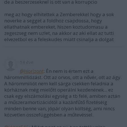
de a beszerzeseknel is ott van a korrupcio
meg az hogy elhitettek a Zemberekkel hogy a sok
noverke a segget a foldhoz csapdossa, hogy
ellathatnak embereket, hiszen koztudomasu a
zegeszseg nem uzlet, na akkor az aki ellat az tutti
elvezetbol es a feleskudes miatt csinalja a dolgat
14 éve
@Horizont
: Én nem is értem ezt a
hárommilliózást. Ott az orvos, ott a nővér, ott az ágy.
A hárommiliót nem kell sárga csekken feladnia a
kórháznak még mielőtt operálni kezdenének... ez
csak egy elszámolási egység a tb felé, amiben aztán
a műszeramortizációtól a kazánfűtő fizetéséig
minden benne van, jópár olyan költség, ami nincs
közvetlen összefüggésben a műtevéssel.