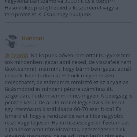
nagyvonalúan számolva 3000 Ft. És a többi???
Hasonlóképp kifejthetnéd a koszorúeret vagy a
térdprotézist is. Csak hogy okuljunk.
Horizont
14 éve
@jágör68
: Na kapunk bőven romlottat is. Igyekszem
sok mindenben igazat adni neked, de visszafelé nem
látok semmit, mármint, hogy bármiben igazat adnál
nekünk. Nem tudom az EÜ-nek milyen részén
dolgozhatsz, de számomra rémisztő ez az anyagias
látásmódod és mindent pénzre számítasz át,
szigorúan. Tudom semmi nincs ingyen. A betegség is
pénzbe kerül. De áruld már el légy szíves mi kerül
egy mentőautó kiszállásába 60-70 ezer ft-ba? És
ismerd el, hogy a rendszerbe van a hiba nagyobb
részt.Vagy teljesen. Ha én tisztességesen fizetem azt
a járulékot amit rám kiszabtak, egészségesen élek,
vigyázok magamra, de ne adj isten lesújt rám egy