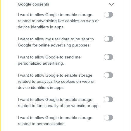
gyógyíthatják a "mindig minden jár" népet!
Google consents
Mekkora megtiszteltetés....
I want to allow Google to enable storage
related to advertising like cookies on web or
device identifiers in apps.
14 éve
I want to allow my user data to be sent to
@jágör68
: mentegesd csak a lelkiismeretlen
Google for online advertising purposes.
fehércigányokat, akik -hippokrateszi esküjüket
megszegve- életveszélyes állapotban elküldik a
I want to allow Google to send me
beteget, akin nem csak hogy módjukban állna
personalized advertising.
segíteni, hanem kötelességük is. Ambuláns eseteket
várakozási listán kívűl ellátni ugyanis
I want to allow Google to enable storage
_törvényi_kötelesség_, senkit sem szabad elutasítani
related to analytics like cookies on web or
semmilyen indokkal. Ha az seborvosnak is csak két
device identifiers in apps.
keze és 8 órája van és nincs túlórakeret, akkor rózsi
néni sérvműtétjét kell elnapolni, nem az életmentő
I want to allow Google to enable storage
beavatkozást.
related to functionality of the website or app.
I want to allow Google to enable storage
related to personalization.
elektromotor