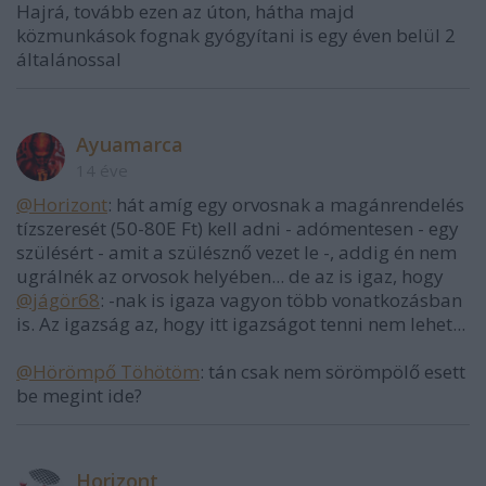
Hajrá, tovább ezen az úton, hátha majd
közmunkások fognak gyógyítani is egy éven belül 2
általánossal
Ayuamarca
14 éve
@Horizont
: hát amíg egy orvosnak a magánrendelés
tízszeresét (50-80E Ft) kell adni - adómentesen - egy
szülésért - amit a szülésznő vezet le -, addig én nem
ugrálnék az orvosok helyében... de az is igaz, hogy
@jágör68
: -nak is igaza vagyon több vonatkozásban
is. Az igazság az, hogy itt igazságot tenni nem lehet...
@Hörömpő Töhötöm
: tán csak nem sörömpölő esett
be megint ide?
Horizont