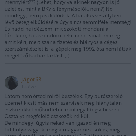
mennyiért??? (Lehet, hogy valakinek nagyon is jó
üzlet ez, mint a BKV-s fénymásolók, nem?) No
mindegy, nem piszkálódok. A halálos veszélyben
lévő beteg elküldésére úgy sincs semmiféle mentség!
És hadd ne idézzem, mit szokott mondani a
főnököm, ha aszondom neki, nem csinálom meg
amit kért, mert szar a fizetés és hiányos a céges
szerszámkészlet is, a gépek meg 1992 óta nem láttak
megelőző karbantartást. ;-)
jágör68
14 éve
Látom nem érted miről beszélek. Egy autószerelő-
üzemet kicsit más nem szervizelt meg hiánytalan
eszközökkel működtetni, mint egy Idegsebészeti
Osztályt megfelelő eszközök nélkül.
De mindegy, úgyis neked van igazad én meg
fullhülye vagyok, meg a magyar orvosok is, meg