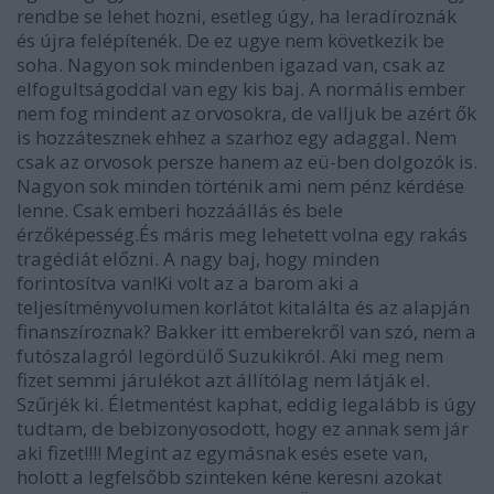
rendbe se lehet hozni, esetleg úgy, ha leradíroznák
és újra felépítenék. De ez ugye nem következik be
soha. Nagyon sok mindenben igazad van, csak az
elfogultságoddal van egy kis baj. A normális ember
nem fog mindent az orvosokra, de valljuk be azért ők
is hozzátesznek ehhez a szarhoz egy adaggal. Nem
csak az orvosok persze hanem az eü-ben dolgozók is.
Nagyon sok minden történik ami nem pénz kérdése
lenne. Csak emberi hozzáállás és bele
érzőképesség.És máris meg lehetett volna egy rakás
tragédiát előzni. A nagy baj, hogy minden
forintosítva van!Ki volt az a barom aki a
teljesítményvolumen korlátot kitalálta és az alapján
finanszíroznak? Bakker itt emberekről van szó, nem a
futószalagról legördülő Suzukikról. Aki meg nem
fizet semmi járulékot azt állítólag nem látják el.
Szűrjék ki. Életmentést kaphat, eddig legalább is úgy
tudtam, de bebizonyosodott, hogy ez annak sem jár
aki fizet!!!! Megint az egymásnak esés esete van,
holott a legfelsőbb szinteken kéne keresni azokat