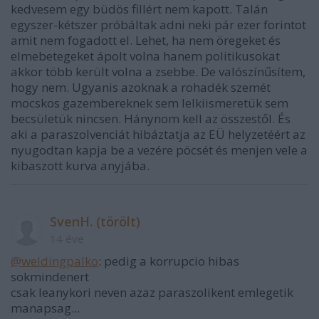
kedvesem egy büdös fillért nem kapott. Talán
egyszer-kétszer próbáltak adni neki pár ezer forintot
amit nem fogadott el. Lehet, ha nem öregeket és
elmebetegeket ápolt volna hanem politikusokat
akkor több került volna a zsebbe. De valószínűsítem,
hogy nem. Ugyanis azoknak a rohadék szemét
mocskos gazembereknek sem lelkiismeretük sem
becsületük nincsen. Hánynom kell az összestől. És
aki a paraszolvenciát hibáztatja az EÜ helyzetéért az
nyugodtan kapja be a vezére pöcsét és menjen vele a
kibaszott kurva anyjába.
SvenH. (törölt)
14 éve
@weldingpalko
: pedig a korrupcio hibas
sokmindenert
csak leanykori neven azaz paraszolikent emlegetik
manapsag...