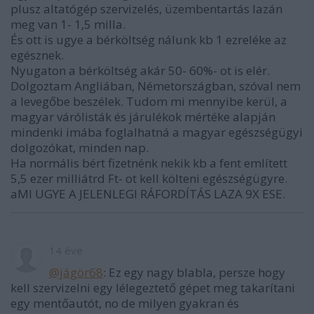
plusz altatógép szervizelés, üzembentartás lazán
meg van 1- 1,5 milla.
És ott is ugye a bérköltség nálunk kb 1 ezreléke az
egésznek.
Nyugaton a bérköltség akár 50- 60%- ot is elér.
Dolgoztam Angliában, Németországban, szóval nem
a levegőbe beszélek. Tudom mi mennyibe kerül, a
magyar várólisták és járulékok mértéke alapján
mindenki imába foglalhatná a magyar egészségügyi
dolgozókat, minden nap.
Ha normális bért fizetnénk nekik kb a fent említett
5,5 ezer milliátrd Ft- ot kell költeni egészségügyre.
aMI UGYE A JELENLEGI RÁFORDÍTÁS LAZA 9X ESE.
14 éve
@jágör68
: Ez egy nagy blabla, persze hogy
kell szervizelni egy lélegeztető gépet meg takarítani
egy mentőautót, no de milyen gyakran és