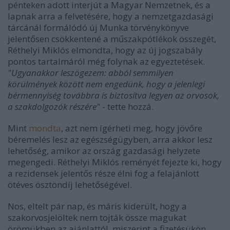
pénteken adott interjút a Magyar Nemzetnek, és a
lapnak arra a felvetésére, hogy a nemzetgazdasági
tárcánál formálódó új Munka törvénykönyve
jelentősen csökkentené a műszakpótlékok összegét,
Réthelyi Miklós elmondta, hogy az új jogszabály
pontos tartalmáról még folynak az egyeztetések.
"Ugyanakkor leszögezem: abból semmilyen
körülmények között nem engedünk, hogy a jelenlegi
bérmennyiség továbbra is biztosítva legyen az orvosok,
a szakdolgozók részére"
- tette hozzá.
Mint
mondta
, azt nem ígérheti meg, hogy jövőre
béremelés lesz az egészségügyben, arra akkor lesz
lehetőség, amikor az ország gazdasági helyzete
megengedi. Réthelyi Miklós reményét fejezte ki, hogy
a rezidensek jelentős része élni fog a felajánlott
ötéves ösztöndíj lehetőségével.
Nos, eltelt pár nap, és máris kiderült, hogy a
szakorvosjelöltek nem tojták össze magukat
örömükben az ajánlattól, miszerint a fizetésükön