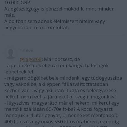
10.000 GBP.
Az egészségügy is pénzzel működik, mint minden
más.
A boltban sem adnak élelmiszert hitelre vagy
negyedáron- max. romlottat.
14 éve
@jágör68
: Már bocsesz, de
- a járulékcsalók ellen a munkaügyi hatóságok
léphetnek fel
- mégsem dögölhet bele mindenki egy tüdőgyusziba
vagy vakbélbe, aki éppen "állásváltoztatásban
közben van", vagy aki után -tudta és beleegyezése
nélkül- nem fizeti a járulékot a "szegín magor kkv"
- légyszíves, magyarázd már el nekem, mi kerül egy
mentő kiszállásán 60-70e ft-ba? A kocsi fogyaszt
mondjuk 3-4 liter benyát, ül benne két mentőápoló
400 Ft-os és egy orvos 550 Ft-os órabérért, ez eddig