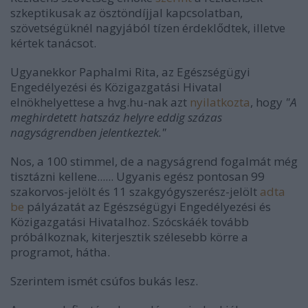
szkeptikusak az ösztöndíjjal kapcsolatban,
szövetségüknél nagyjából tízen érdeklődtek, illetve
kértek tanácsot.
Ugyanekkor Paphalmi Rita, az Egészségügyi
Engedélyezési és Közigazgatási Hivatal
elnökhelyettese a hvg.hu-nak azt
nyilatkozta
, hogy
"A
meghirdetett hatszáz helyre eddig százas
nagyságrendben jelentkeztek."
Nos, a 100 stimmel, de a nagyságrend fogalmát még
tisztázni kellene...... Ugyanis egész pontosan 99
szakorvos-jelölt és 11 szakgyógyszerész-jelölt
adta
be
pályázatát az Egészségügyi Engedélyezési és
Közigazgatási Hivatalhoz. Szócskáék tovább
próbálkoznak, kiterjesztik szélesebb körre a
programot, hátha.
Szerintem ismét csúfos bukás lesz.