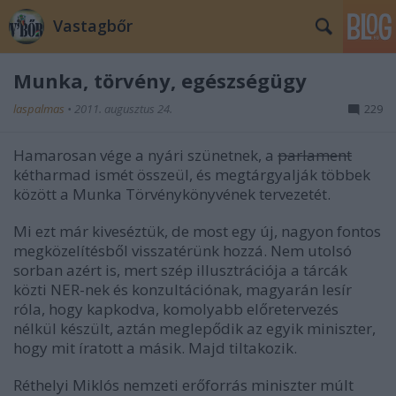
Vastagbőr
Munka, törvény, egészségügy
laspalmas
•
2011. augusztus 24.
229
Hamarosan vége a nyári szünetnek, a
parlament
kétharmad ismét összeül, és megtárgyalják többek
között a Munka Törvénykönyvének tervezetét.
Mi ezt már kiveséztük, de most egy új, nagyon fontos
megközelítésből visszatérünk hozzá. Nem utolsó
sorban azért is, mert szép illusztrációja a tárcák
közti NER-nek és konzultációnak, magyarán lesír
róla, hogy kapkodva, komolyabb előretervezés
nélkül készült, aztán meglepődik az egyik miniszter,
hogy mit íratott a másik. Majd tiltakozik.
Réthelyi Miklós nemzeti erőforrás miniszter múlt