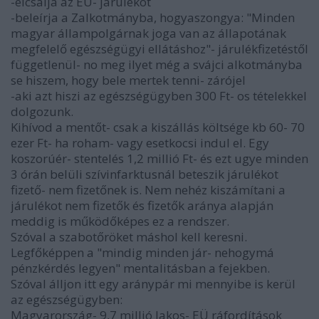
-elcsalja az EÜ- járulékot
-beleírja a Zalkotmányba, hogyaszongya: "Minden
magyar állampolgárnak joga van az állapotának
megfelelő egészségügyi ellátáshoz"- járulékfizetéstől
függetlenül- no meg ilyet még a svájci alkotmányba
se hiszem, hogy bele mertek tenni- zárójel
-aki azt hiszi az egészségügyben 300 Ft- os tételekkel
dolgozunk.
Kihívod a mentőt- csak a kiszállás költsége kb 60- 70
ezer Ft- ha roham- vagy esetkocsi indul el. Egy
koszorúér- stentelés 1,2 millió Ft- és ezt ugye minden
3 órán belüli szívinfarktusnál beteszik járulékot
fizető- nem fizetőnek is. Nem nehéz kiszámítani a
járulékot nem fizetők és fizetők aránya alapján
meddig is működőképes ez a rendszer.
Szóval a szabotőröket máshol kell keresni.
Legfőképpen a "mindig minden jár- nehogymá
pénzkérdés legyen" mentalitásban a fejekben.
Szóval álljon itt egy aránypár mi mennyibe is kerül
az egészségügyben:
Magyarország- 9,7 millió lakos- EÜ ráfordítások