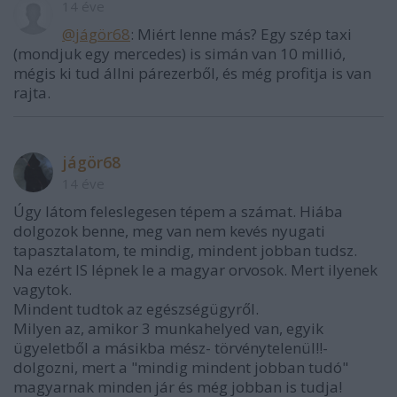
14 éve
@jágör68
: Miért lenne más? Egy szép taxi
(mondjuk egy mercedes) is simán van 10 millió,
mégis ki tud állni párezerből, és még profitja is van
rajta.
jágör68
14 éve
Úgy látom feleslegesen tépem a számat. Hiába
dolgozok benne, meg van nem kevés nyugati
tapasztalatom, te mindig, mindent jobban tudsz.
Na ezért IS lépnek le a magyar orvosok. Mert ilyenek
vagytok.
Mindent tudtok az egészségügyről.
Milyen az, amikor 3 munkahelyed van, egyik
ügyeletből a másikba mész- törvénytelenül!!-
dolgozni, mert a "mindig mindent jobban tudó"
magyarnak minden jár és még jobban is tudja!