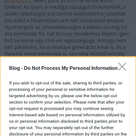
@jános515
: Miért pont az eü-t ne tették volna
tönkre? Az ipart, a mezőgazdaságot tönkretették, a
vidéki lakosságot szó szerint koldusbotra juttatták
(no azért a fővárosban sem kell lámpással keresni
nyomorgót), az államadósságot a kádári összeg 5x-
ára tornázták föl, hát bizony mindehhez képest igen
furcsa lenne egy csili-vili egészségügy. Amúgy nem
kell pánikolni, ha a mostani generáció kihal is, és a
fiatalok mind elmennek is, van elég fejlődő ország,
amelyben örömmel írnak majd alá az orvosok 5-6
évre, csak hogy megkapják az eu-s
Blog -
Do Not Process My Personal Information
állampolgárságot. ;-)
If you wish to opt-out of the sale, sharing to third parties, or
@weldingpalko
: akkor nagyon rossz helyen volt.
processing of your personal or sensitive information for
Anyámnak 2006-ban volt sérvműtétje, 5e-t adott a
targeted advertising by us, please use the below opt-out
nővérnek, 25e-t a sebésznek. És nem politikus,
section to confirm your selection. Please note that after your
egyszerű kisnyugdíjas. Persze a geronton meg a
opt-out request is processed you may continue seeing
pszihiátrián nem az ápolásért és nem az ápoltak
interest-based ads based on personal information utilized by
adják, hanem a rokonok és egész másért (lásd
us or personal information disclosed to third parties prior to
"fekete angyal"), szóval lehet, hogy jobban tette,
your opt-out. You may separately opt-out of the further
hogy azt a ritka alkalmat is elutasította.
disclosure of your personal information by third parties on the