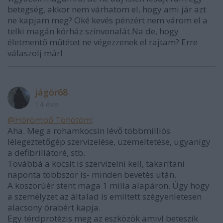
betegség, akkor nem várhatom el, hogy ami jár azt
ne kapjam meg? Oké kevés pénzért nem várom el a
telki magán kórház színvonalát.Na de, hogy
életmentő műtétet ne végezzenek el rajtam? Erre
válaszolj már!
jágör68
14 éve
@Hörömpő Töhötöm
:
Aha. Meg a rohamkocsin lévő többmilliós
lélegeztetőgép szervizelése, üzemeltetése, ugyanígy
a defibrillátoré, stb.
Továbbá a kocsit is szervizelni kell, takarítani
naponta többször is- minden bevetés után.
A koszorúér stent maga 1 milla alapáron. Úgy hogy
a személyzet az általad is említett szégyenletesen
alacsony órabért kapja.
Egy térdprotézis meg az eszközök amivl beteszik