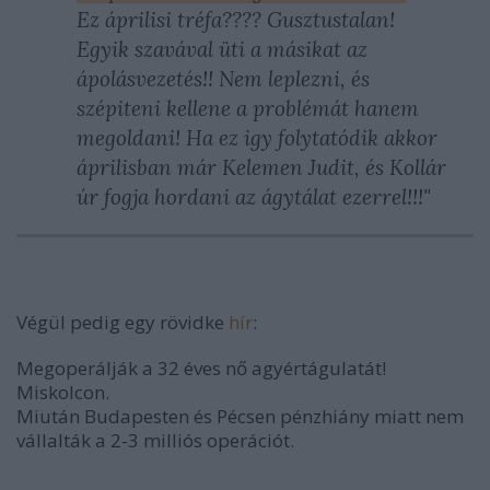
Ez áprilisi tréfa???? Gusztustalan!
Egyik szavával üti a másikat az
ápolásvezetés!! Nem leplezni, és
szépiteni kellene a problémát hanem
megoldani! Ha ez igy folytatódik akkor
áprilisban már Kelemen Judit, és Kollár
úr fogja hordani az ágytálat ezerrel!!!"
Végül pedig egy rövidke
hír
:
Megoperálják a 32 éves nő agyértágulatát!
Miskolcon.
Miután Budapesten és Pécsen pénzhiány miatt nem
vállalták a 2-3 milliós operációt.