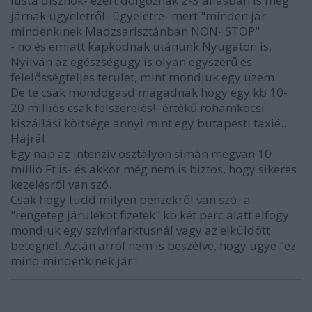
lusta disznók- ezért dolgoznak 2-3 állásban is meg
járnak ügyeletről- ügyeletre- mert "minden jár
mindenkinek Madzsarisztánban NON- STOP"
- no és emiatt kapkodnak utánunk Nyugaton is.
Nyilván az egészségügy is olyan egyszerű és
felelősségteljes terület, mint mondjuk egy üzem.
De te csak mondogasd magadnak hogy egy kb 10-
20 milliós csak felszerelés!- értékű rohamkocsi
kiszállási költsége annyi mint egy butapesti taxié...
Hajrá!
Egy nap az intenzív osztályon simán megvan 10
millió Ft is- és akkor még nem is biztos, hogy sikeres
kezelésről van szó.
Csak hogy tudd milyen pénzekről van szó- a
"rengeteg járulékot fizetek" kb két perc alatt elfogy
mondjuk egy szívinfarktusnál vagy az elküldött
betegnél. Aztán arról nem is beszélve, hogy ugye "ez
mind mindenkinek jár".