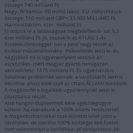
összege 740 milliárd Ft
Nagy- Britannia- 60 millió lakos- EÜ- ráfordítások
összege: 110 milliárd GBP= 33.000 MILLIÁRD Ft.
Harminchárom- ezer- milliárd Ft.
Jó osszuk le a lakosságnak megfelelően 6- tal: 5,5
ezer milliárd Ft. Jó, osszuk le az ÁTLAG 3-4x
fizetéskülönbséggel- bár a pénz nagy részét az
eszköz/ műszerállomány- működtetés teszi ki- és
nagyjából mi is ugyanennyiért vesszük az
eszközöket- mert magyar gyártó nemigazán
van/volt/lesz: 1375 milliárd Ft. És ugye náluk is
hatalmas problémák vannak- a várólistáról nem is
beszélve- plusz ezek csak az ottani ÁLLAMI kiadások.
A magánszféra legalább ugyanennyivel veszi ki
pluszban a részét.
Alsó hangon duplaennyit kéne egészségügyre
költeni- ha maradunk a 100% állami rendszernél.
A magánbiztosítókkal csak előrébb lehet jutni a
várólistán- de cserébe 100% költséget kell fizetni-
nem valamennyit a borítékba- pl térdprotézis: kb