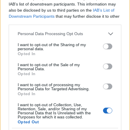
Egyébként én nem ítélem el, aki elfogadja. Nincsenek
IAB’s list of downstream participants. This information may
túlfizetve, és kinek ne jönne jól pár potya ezres, főleg,
also be disclosed by us to third parties on the
IAB’s List of
ha jó szívvel adják. A baj azokkal van, akik
Downstream Participants
that may further disclose it to other
third parties.
*kikövetelik*. Ezt a kettőt kéne élesen
különválasztani a cselekmény megítélésében. E
Please note that this website/app uses one or more Google
Personal Data Processing Opt Outs
helyett összemossák, és kiátkoznak mindenkit, aki
services and may gather and store information including but
adja, aki kapja egyaránt. Pedig a hála egy
not limited to your visit or usage behaviour. You may click to
I want to opt-out of the Sharing of my
természetes érzés, főleg egy életmentő, vagy
personal data.
grant or deny consent to Google and its third-party tags to
Opted In
életminőséget jelentősen javító műtevés esetén.
use your data for below specified purposes in below Google
consent section.
I want to opt-out of the Sale of my
Personal Data.
Opted In
jágör68
14 éve
I want to opt-out of processing my
Personal Data for Targeted Advertising.
@Hörömpő Töhötöm
:
Opted In
"Nem kell sárga csekken feladni"...
I want to opt-out of Collection, Use,
Nem, valóban; az egészségügyben minden INGYEN
Retention, Sale, and/or Sharing of my
van- a beszállítók még fizetnek is, csakhogy a sok
Personal Data that Is Unrelated with the
Purposes for which it was collected.
járulékcsaló megkapja ami "jár"-, sőt még
Opted Out
fizettessünk is a dolgozókkal, hogy dolgozhatnak,