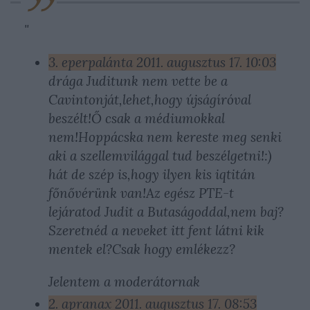
"
3. eperpalánta
2011. augusztus 17. 10:03
drága Juditunk nem vette be a
Cavintonját,lehet,hogy újságíróval
beszélt!Ő csak a médiumokkal
nem!Hoppácska nem kereste meg senki
aki a szellemvilággal tud beszélgetni!:)
hát de szép is,hogy ilyen kis iqtitán
főnővérünk van!Az egész PTE-t
lejáratod Judit a Butaságoddal,nem baj?
Szeretnéd a neveket itt fent látni kik
mentek el?Csak hogy emlékezz?
Jelentem a moderátornak
2. apranax
2011. augusztus 17. 08:53