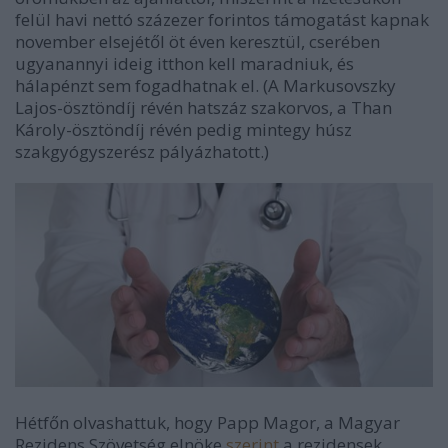
felül havi nettó százezer forintos támogatást kapnak
november elsejétől öt éven keresztül, cserében
ugyanannyi ideig itthon kell maradniuk, és
hálapénzt sem fogadhatnak el. (A Markusovszky
Lajos-ösztöndíj révén hatszáz szakorvos, a Than
Károly-ösztöndíj révén pedig mintegy húsz
szakgyógyszerész pályázhatott.)
Hétfőn olvashattuk, hogy Papp Magor, a Magyar
Rezidens Szövetség elnöke
szerint
a rezidensek