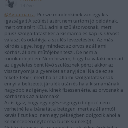
14 éve
@Ayuamarca
: Persze mindenkinek van egy kis
igazsága:) A szülést azért nem tartom jó példának,
mert ott azért KELL adni a szülésorvosnak, mert
plusz szolgáltatást kér a kismama és kap is. Orvost
választ és odahívja a szülés levezetésére. Az más
kérdés ugye, hogy mindezt az orvos az állami
kórház, állami műtőjében teszi. De nem a
munkaidejében. Nem hiszem, hogy ha valaki nem ad
az ügyeletes bent lévő szülésznek pénzt akkor az
visszanyomja a gyereket az anyjába! Na de ez se
fekete-fehér, mert ha az állami szolgáltatás csak
ennyi a befizetett járulék után és ha a kismamának
nagyobb az igénye, kinek fizessen érte, az orvosnak a
kórháznak az államnak?
Az is igaz, hogy egy egészségügyi dolgozó nem
verhetné le a bánatát a betegen, mert az államtól
kevés fizut kap, nem egy pékségben dolgozik ahol a
kemencében egyforma bucik sülnek:)))
Nehéz dolog ez, és mindenkit csak akkor érdekel a