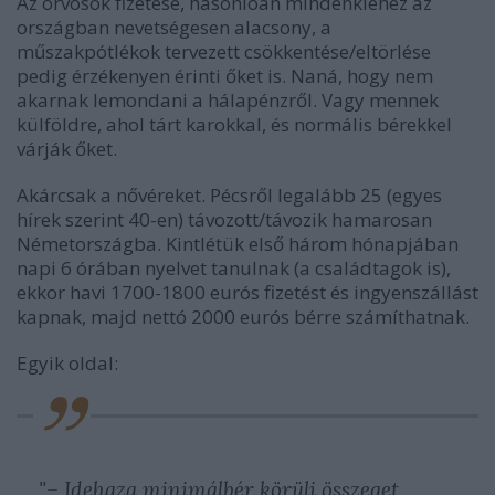
Az orvosok fizetése, hasonlóan mindenkiéhez az
országban nevetségesen alacsony, a
műszakpótlékok tervezett csökkentése/eltörlése
pedig érzékenyen érinti őket is. Naná, hogy nem
akarnak lemondani a hálapénzről. Vagy mennek
külföldre, ahol tárt karokkal, és normális bérekkel
várják őket.
Akárcsak a nővéreket. Pécsről legalább 25 (egyes
hírek szerint 40-en) távozott/távozik hamarosan
Németországba. Kintlétük első három hónapjában
napi 6 órában nyelvet tanulnak (a családtagok is),
ekkor havi 1700-1800 eurós fizetést és ingyenszállást
kapnak, majd nettó 2000 eurós bérre számíthatnak.
Egyik oldal:
"– Idehaza minimálbér körüli összeget