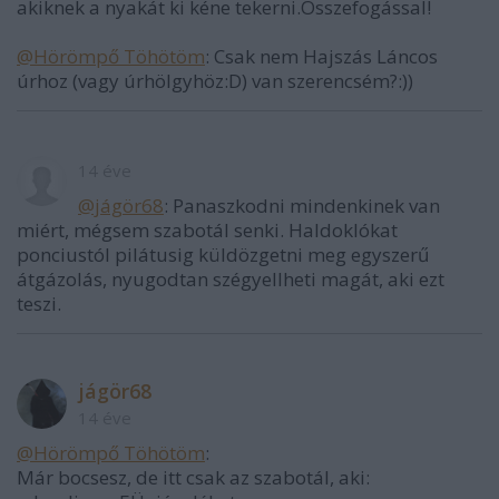
akiknek a nyakát ki kéne tekerni.Összefogással!
@Hörömpő Töhötöm
: Csak nem Hajszás Láncos
úrhoz (vagy úrhölgyhöz:D) van szerencsém?:))
14 éve
@jágör68
: Panaszkodni mindenkinek van
miért, mégsem szabotál senki. Haldoklókat
ponciustól pilátusig küldözgetni meg egyszerű
átgázolás, nyugodtan szégyellheti magát, aki ezt
teszi.
jágör68
14 éve
@Hörömpő Töhötöm
:
Már bocsesz, de itt csak az szabotál, aki: