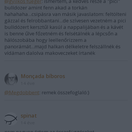
@gyilkos fűegér
: ismertem, a kedves része a "pici"
bulldozer amint fenn akad a torkán
hahahaha...csipásra van másik javaslatom: feltölteni
gázzal és felrobbantani...de szívesen vezetném a pici
bulldózert kersztűl kasúl a nappalijában és a kávét
is benne űlve főzetném és felsétálnék a lépcsőn a
hálószobába hogy leellenőrizzem a
panorámát...majd halkan délkeletre felszállnék és
vídáman dalolva makoveczeket írtanék
Monçada bíboros
14 éve
@Megdobbent
: remek összefoglaló:)
spinat
14 éve
nem nagyon értem az összefüggéseket,