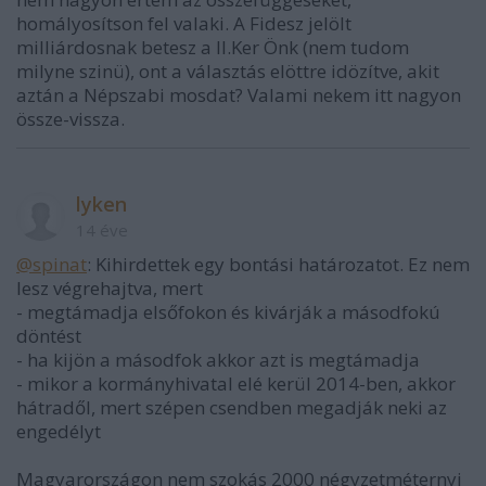
homályosítson fel valaki. A Fidesz jelölt
milliárdosnak betesz a II.Ker Önk (nem tudom
milyne szinü), ont a választás elöttre idözítve, akit
aztán a Népszabi mosdat? Valami nekem itt nagyon
össze-vissza.
lyken
14 éve
@spinat
: Kihirdettek egy bontási határozatot. Ez nem
lesz végrehajtva, mert
- megtámadja elsőfokon és kivárják a másodfokú
döntést
- ha kijön a másodfok akkor azt is megtámadja
- mikor a kormányhivatal elé kerül 2014-ben, akkor
hátradől, mert szépen csendben megadják neki az
engedélyt
Magyarországon nem szokás 2000 négyzetméternyi