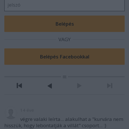
VAGY
14 éve
végre valaki leírta... alakulhat a "kurvára nem
hisszük, hogy lebontatják a villát" csoport... :)