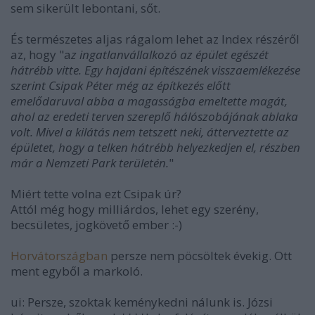
sem sikerült lebontani, sőt.
És természetes aljas rágalom lehet az Index részéről
az, hogy "a
z ingatlanvállalkozó az épület egészét
hátrébb vitte. Egy hajdani építészének visszaemlékezése
szerint Csipak Péter még az építkezés előtt
emelődaruval abba a magasságba emeltette magát,
ahol az eredeti terven szereplő hálószobájának ablaka
volt. Mivel a kilátás nem tetszett neki, átterveztette az
épületet, hogy a telken hátrébb helyezkedjen el, részben
már a Nemzeti Park területén.
"
Miért tette volna ezt Csipak úr?
Attól még hogy milliárdos, lehet egy szerény,
becsületes, jogkövető ember :-)
Horvátországban
persze nem pöcsöltek évekig. Ott
ment egyből a markoló.
ui: Persze, szoktak keménykedni nálunk is. Józsi