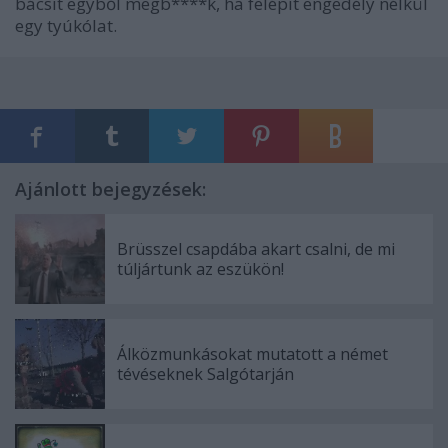
bácsit egyből megb****k, ha felépít engedély nélkül
egy tyúkólat.
Ajánlott bejegyzések:
Brüsszel csapdába akart csalni, de mi
túljártunk az eszükön!
Álközmunkásokat mutatott a német
tévéseknek Salgótarján