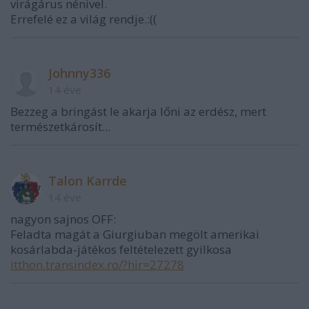
virágárus nénivel.
Errefelé ez a világ rendje.:((
Johnny336
14 éve
Bezzeg a bringást le akarja lőni az erdész, mert
természetkárosít...
Talon Karrde
14 éve
nagyon sajnos OFF:
Feladta magát a Giurgiuban megölt amerikai
kosárlabda-játékos feltételezett gyilkosa
itthon.transindex.ro/?hir=27278