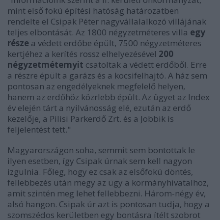
mint első fokú építési hatóság határozatben
rendelte el Csipak Péter nagyvállalalkozó villájának
teljes elbontását. Az 1800 négyzetméteres villa
egy
része
a védett erdőbe épült, 7500 négyzetméteres
kertjéhez a kerítés rossz elhelyezésével
200
négyzetméternyit
csatoltak a védett erdőből. Erre
a részre épült a garázs és a kocsifelhajtó. A ház sem
pontosan az engedélyeknek megfelelő helyen,
hanem az erdőhöz közrlebb épült. Az ügyet az Index
év elején tárt a nyilvánosság elé, ezután az erdő
kezelője, a Pilisi Parkerdő Zrt. és a Jobbik is
feljelentést tett."
Magyarországon soha, semmit sem bontottak le
ilyen esetben, így Csipak úrnak sem kell nagyon
izgulnia. Főleg, hogy ez csak az elsőfokú döntés,
fellebbezés után megy az ügy a kormányhivatalhoz,
amit szintén meg lehet fellebbezni. Három-négy év,
alsó hangon. Csipak úr azt is pontosan tudja, hogy a
szomszédos kerületben egy bontásra ítélt szobrot