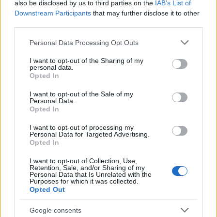
also be disclosed by us to third parties on the
IAB’s List of
szereplő hálószobájának ablaka volt. Mivel a kilátás
Downstream Participants
that may further disclose it to other
nem tetszett neki, átterveztette az épületet" -
third parties.
bruhaha, ez aztán tud élni! :-) Szinte látom a lelki
Please note that this website/app uses one or more Google
szemeimmel, ahogy ott lóg a semmi kozepén egy
Personal Data Processing Opt Outs
services and may gather and store information including but
beülőben, és irányít: vigyétek még hátrább a darut...
not limited to your visit or usage behaviour. You may click to
I want to opt-out of the Sharing of my
még hátrább... jó! a hálószobám ablaka pont itt
personal data.
grant or deny consent to Google and its third-party tags to
legyen!" B-D
Opted In
use your data for below specified purposes in below Google
consent section.
I want to opt-out of the Sale of my
Personal Data.
Opted In
Horizont
14 éve
I want to opt-out of processing my
Personal Data for Targeted Advertising.
Volt már bontási határozat után bontás
Opted In
Magyarországon. 2003-ban lebontották a Citadella
területén, a Lődombon engedély nélkül épített
I want to opt-out of Collection, Use,
Retention, Sale, and/or Sharing of my
teraszt és kávézót. A Citadella teraszt engedély
Personal Data that Is Unrelated with the
nélkül építették fel.
Purposes for which it was collected.
Opted Out
epiteszforum.hu/node/11645
Említhetnénk a Fenyő villát is az Alkony utcában. Ott
Google consents
az egészet természetvédelmi terültre építették, ma