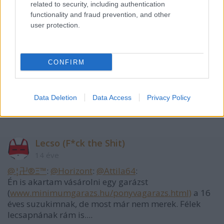
related to security, including authentication
functionality and fraud prevention, and other
Attila64
user protection.
14 éve
@Lecso (F*ck the Shit)
:
CONFIRM
Ismét elkaptak egy rendkívül veszélyes bűnözőt! Te
semminek nem tudsz örülni?!
Data Deletion
Data Access
Privacy Policy
/ :) /
Lecso (F*ck the Shit)
14 éve
@¦卍®Ξ™
:
@Horizont
:
@Attila64
:
Én is akartam vásárolni egy garázst
(
www.minimumgarazs.hu/ponyvagarazs.html)
a 16
éves suzukimnak, de most már nem merek. Félek
lecsapnának rám is....