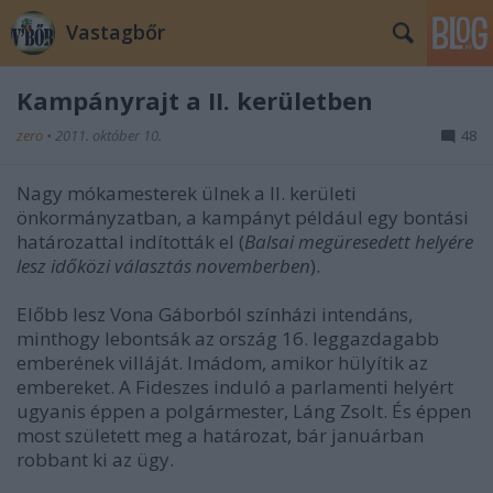
Vastagbőr
Kampányrajt a II. kerületben
zero
•
2011. október 10.
48
Nagy mókamesterek ülnek a II. kerületi
önkormányzatban, a kampányt például egy bontási
határozattal indították el (
Balsai megüresedett helyére
lesz időközi választás novemberben
).
Előbb lesz Vona Gáborból színházi intendáns,
minthogy lebontsák az ország 16. leggazdagabb
emberének villáját. Imádom, amikor hülyítik az
embereket. A Fideszes induló a parlamenti helyért
ugyanis éppen a polgármester, Láng Zsolt. És éppen
most született meg a határozat, bár januárban
robbant ki az ügy.