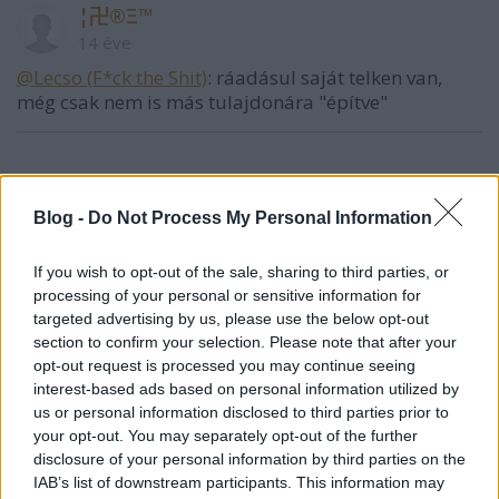
¦卍®Ξ™
14 éve
@Lecso (F*ck the Shit)
: ráadásul saját telken van,
még csak nem is más tulajdonára "építve"
Horizont
14 éve
Blog -
Do Not Process My Personal Information
@Lecso (F*ck the Shit)
:
If you wish to opt-out of the sale, sharing to third parties, or
Hát ilyen tényleg nincs, műholdas felvételen
processing of your personal or sensitive information for
mutatták meg az öregúrnak, hogy ott a mobilgarázs!
targeted advertising by us, please use the below opt-out
:((
section to confirm your selection. Please note that after your
Kész vagyok, végem is!!!
opt-out request is processed you may continue seeing
interest-based ads based on personal information utilized by
us or personal information disclosed to third parties prior to
your opt-out. You may separately opt-out of the further
14 éve
disclosure of your personal information by third parties on the
"Csipak Péter emelődaruval abba a
IAB’s list of downstream participants. This information may
magasságba emeltette magát, ahol az eredeti terven