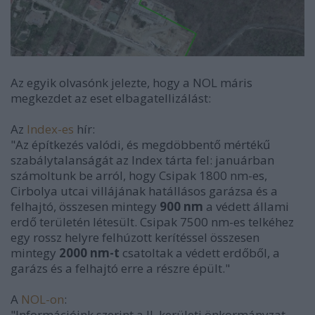
Az egyik olvasónk jelezte, hogy a NOL máris
megkezdet az eset elbagatellizálást:
Az
Index-es
hír:
"Az építkezés valódi, és megdöbbentő mértékű
szabálytalanságát az Index tárta fel: januárban
számoltunk be arról, hogy Csipak 1800 nm-es,
Cirbolya utcai villájának hatállásos garázsa és a
felhajtó, összesen mintegy
900 nm
a védett állami
erdő területén létesült. Csipak 7500 nm-es telkéhez
egy rossz helyre felhúzott kerítéssel összesen
mintegy
2000 nm-t
csatoltak a védett erdőből, a
garázs és a felhajtó erre a részre épült."
A
NOL-on
:
"Információink szerint a II. kerületi önkormányzat,