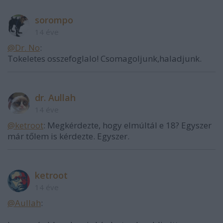
sorompo
14 éve
@Dr. No
:
Tokeletes osszefoglalo! Csomagoljunk,haladjunk.
dr. Aullah
14 éve
@ketroot
: Megkérdezte, hogy elmúltál e 18? Egyszer
már tőlem is kérdezte. Egyszer.
ketroot
14 éve
@Aullah
: