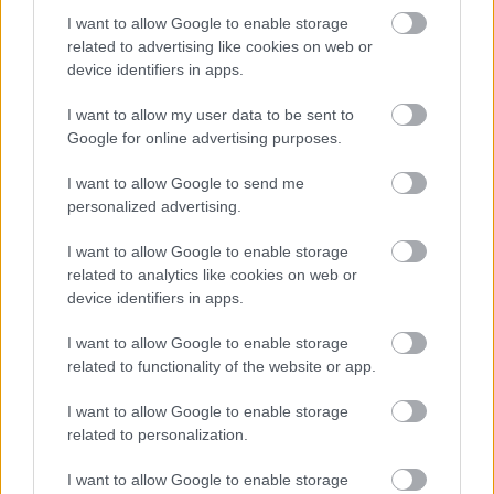
sem tudják ki adta ki az engedélyt, a fák kivágásától
I want to allow Google to enable storage
szinte mindenre. Ma is áll!
related to advertising like cookies on web or
device identifiers in apps.
Nem értem azt, hogyha valaki mint ez a Csipak is ha
már milliárdos, mi a francnak kell felhívni magára a
I want to allow my user data to be sent to
figyelmet ilyennel, miért nem tud önmérsékletet
Google for online advertising purposes.
tartani, (mi a francnak 2000 m2-es ház, el sem
I want to allow Google to send me
tudom képzelni). Nálunk még a milliárdosok se
personalized advertising.
tudnak " úriemberek" lenni!!!
"A Csipak-villa különlegessége egy rejtélyes,
I want to allow Google to enable storage
ablaktalan, barna cinkborítású kocka. A valószínűleg
related to analytics like cookies on web or
lehallgatásbiztos építmény a lépcsőzetesen
device identifiers in apps.
egymásra pakolt, fehér dobozokból álló épület
síkjából emelkedik ki, és egyelőre csak találgatni
I want to allow Google to enable storage
lehet, hogy mi lehet a funkciója." :DDDDD
related to functionality of the website or app.
Szegény Csipak most milyen ideges és nyugtalan
lehet, hogy megtudta a bontási határozatot!
I want to allow Google to enable storage
A politika meg úgy szar ahogy van. A 2. kerületben
related to personalization.
is:(((
I want to allow Google to enable storage