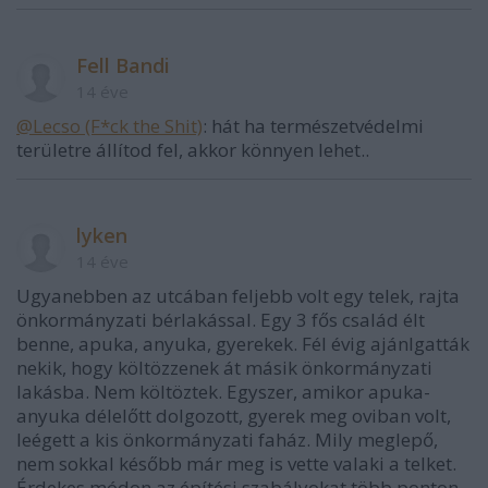
Fell Bandi
14 éve
@Lecso (F*ck the Shit)
: hát ha természetvédelmi
területre állítod fel, akkor könnyen lehet..
lyken
14 éve
Ugyanebben az utcában feljebb volt egy telek, rajta
önkormányzati bérlakással. Egy 3 fős család élt
benne, apuka, anyuka, gyerekek. Fél évig ajánlgatták
nekik, hogy költözzenek át másik önkormányzati
lakásba. Nem költöztek. Egyszer, amikor apuka-
anyuka délelőtt dolgozott, gyerek meg oviban volt,
leégett a kis önkormányzati faház. Mily meglepő,
nem sokkal később már meg is vette valaki a telket.
Érdekes módon az építési szabályokat több ponton