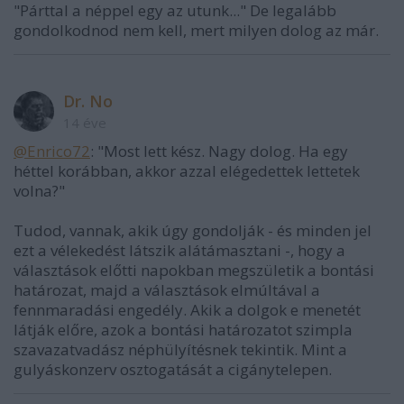
"Párttal a néppel egy az utunk..." De legalább
gondolkodnod nem kell, mert milyen dolog az már.
Dr. No
14 éve
@Enrico72
: "Most lett kész. Nagy dolog. Ha egy
héttel korábban, akkor azzal elégedettek lettetek
volna?"
Tudod, vannak, akik úgy gondolják - és minden jel
ezt a vélekedést látszik alátámasztani -, hogy a
választások előtti napokban megszületik a bontási
határozat, majd a választások elmúltával a
fennmaradási engedély. Akik a dolgok e menetét
látják előre, azok a bontási határozatot szimpla
szavazatvadász néphülyítésnek tekintik. Mint a
gulyáskonzerv osztogatását a cigánytelepen.