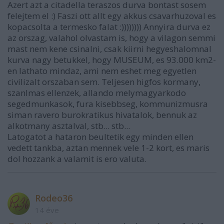
Azert azt a citadella teraszos durva bontast sosem
felejtem el :) Faszi ott allt egy akkus csavarhuzoval es
kopacsolta a termesko falat :)))))))) Annyira durva ez
az orszag, valahol olvastam is, hogy a vilagon semmi
mast nem kene csinalni, csak kiirni hegyeshalomnal
kurva nagy betukkel, hogy MUSEUM, es 93.000 km2-
en lathato mindaz, ami nem eshet meg egyetlen
civilizalt orszaban sem. Teljesen higfos kormany,
szanlmas ellenzek, allando melymagyarkodo
segedmunkasok, fura kisebbseg, kommunizmusra
siman ravero burokratikus hivatalok, bennuk az
alkotmany asztalval, stb... stb...
Latogatot a hataron beultetik egy minden ellen
vedett tankba, aztan mennek vele 1-2 kort, es maris
dol hozzank a valamit is ero valuta.
Rodeo36
14 éve