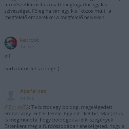
természetkárosítás miatt megtagadni egy kis
szivességet. Főleg ha van egy kis "közös múlt" a
megfelelő emberekkel a megfelelő helyeken.
ketroot
14 éve
off:
korhatáros lett a blog? :)
Apafarkas
14 éve
@Enrico72
: Te biztos egy boldog, megelégedett
ember vagy. Fehér-fekete. Egy bit - két bit. Már Jézus
is megmondta, hogy boldogok a lelki szegények.
Esténként meg a fürdőszobában énekelgeted, hogy a