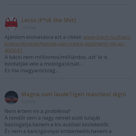
Lecso (F*ck the Shit)
14 éve
Ajánlom elolvasásra ezt a cikket:
www.baon.hu/bacs-
kiskun/kozelet/kereke-van-megis-epitmeny-mi-az-
400641
A bácsi nem milliomos/milliárdos, azt' le is
bontatják vele a mobilgarázsát....
Ez ma magyarország...
Magna cum laudeTigeri másztesz digrii
14 éve
Nem értem mi a probléma?
A rendőr sem a nagy német autó tulaját
baszogatja,hanem a kis autóval közlekedőt.
És nem a kancigánnyal emberkedik,hanem a