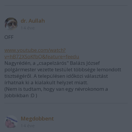
dr. Aullah
14 éve
OFF
www.youtube.com/watch?
v=hB72XSoKfbQ&feature=feedu
Nagyrédén, a „csapelzárós" Balázs József
polgármester vezette testület többsége lemondott
tisztségéről. A településen időközi választást
írhatnak ki a kialakult helyzet miatt.
(Nem is tudtam, hogy van egy névrokonom a
Jobbikban :D )
Megdobbent
14 éve