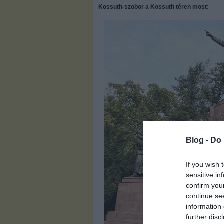
Kossuth-szobor a Kossuth téren most:
Blog -
Do 
If you wish 
sensitive in
confirm you
continue se
information 
further disc