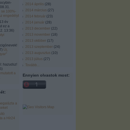
locybin-
2014 április
(
28
)
08.31.
2014 március
(
27
)
ó se 100%-
az engedélyt
2014 február
(
23
)
13 év
2014 január
(
28
)
st ez a
2013 december
(
22
)
2. 13:36
)
2013 november
(
18
)
tyi
2013 október
(
17
)
cigónevek!
2013 szeptember
(
24
)
7
)
Új,
2013 augusztus
(
10
)
gyar"
2013 július
(
27
)
 hazudsz!
Tovább
...
5
)
mutatott a
Ennyien olvastok most:
k
ét:
r
egalázta a
keket
ító
a a Hír24