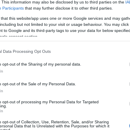
. This information may also be disclosed by us to third parties on the
IA
Participants
that may further disclose it to other third parties.
 that this website/app uses one or more Google services and may gath
faludi Strobl Zsigmond, Kocsis András és Ungvári Lajos
including but not limited to your visit or usage behaviour. You may click 
llamférfi helyett az energikus, tettrekész vezért helyezi
 to Google and its third-party tags to use your data for below specifi
véve.
ogle consent section.
ekkel, levett süvegű paraszt, katona. Jobb oldalt: munkás
gyverrel.
l Data Processing Opt Outs
o opt-out of the Sharing of my personal data.
In
o opt-out of the Sale of my Personal Data.
In
to opt-out of processing my Personal Data for Targeted
ing.
In
o opt-out of Collection, Use, Retention, Sale, and/or Sharing
ersonal Data that Is Unrelated with the Purposes for which it
lected.