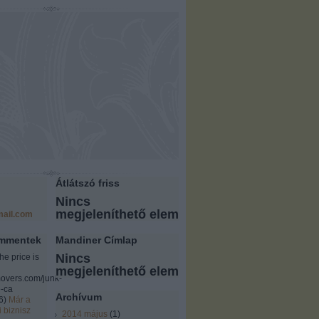
Átlátszó friss
Nincs
megjeleníthető elem
ail.com
ommentek
Mandiner Címlap
Nincs
the price is
megjeleníthető elem
overs.com/junk-
-ca
Archívum
6
)
Már a
i biznisz
2014 május
(
1
)