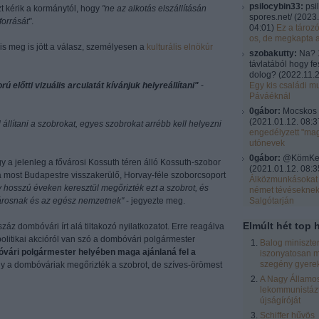
psilocybin33:
psi
zt kérik a kormánytól, hogy
"ne az alkotás elszállításán
spores.net/
(
2023.
forrását"
.
04:01
)
Ez a tároz
os, de megkapta 
is meg is jött a válasz, személyesen a
kulturális elnökúr
szobakutty:
Na? 
távlatából hogy fe
dolog?
(
2022.11.2
 előtti vizuális arculatát kívánjuk helyreállítani"
-
Egy kis családi mu
Páváéknál
0gábor:
Mocskos 
(
2021.01.12. 08:3
 állítani a szobrokat, egyes szobrokat arrébb kell helyezni
engedélyzett "ma
utónevek
0gábor:
@KömKel:
 a jelenleg a fővárosi Kossuth téren álló Kossuth-szobor
(
2021.01.12. 08:3
 most Budapestre visszakerülő, Horvay-féle szoborcsoport
Álközmunkásokat 
hosszú éveken keresztül megőrizték ezt a szobrot, és
német tévésekne
ővárosnak és az egész nemzetnek"
- jegyezte meg.
Salgótarján
Elmúlt hét top h
száz dombóvári írt alá tiltakozó nyilatkozatot. Erre reagálva
olitikai akcióról van szó a dombóvári polgármester
Balog miniszte
vári polgármester helyében maga ajánlaná fel a
iszonyatosan m
szegény gyere
hogy a dombóváriak megőrizték a szobrot, de szíves-örömest
A Nagy Államos
lekommunistázt
újságíróját
Schiffer hűvös