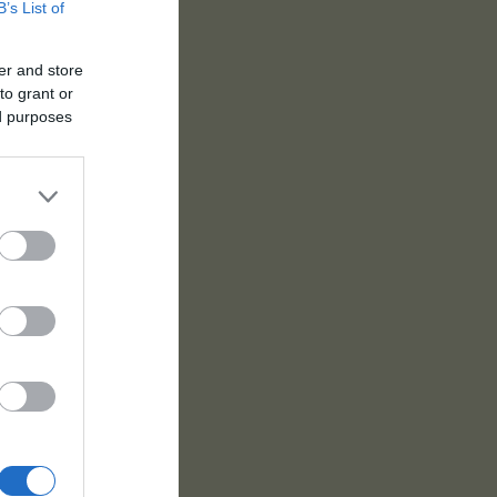
B’s List of
er and store
to grant or
ed purposes