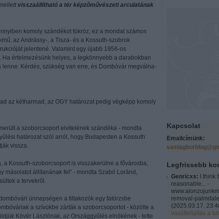
mellett
visszaállítható a tér képzőművészeti arculatának
ennyiben komoly szándékot tükröz, ez a mondat számos
kmű, az Andrássy-, a Tisza- és a Kossuth-szobrok
ukcióját jelentené. Valamint egy újabb 1956-os
t. Ha értelmezésünk helyes, a legkönnyebb a darabokban
a lenne. Kérdés, szükség van erre, és Dombóvár megválna-
mad az kétharmad, az OGY határozat pedig végképp komoly
Kapcsolat
merült a szoborcsoport elvitelének szándéka - mondta
yűlési határozat szól arról, hogy Budapesten a Kossuth
Emailcímünk:
tják vissza.
vastagborblog@gm
, a Kossuth-szoborcsoport is visszakerülne a fővárosba,
Legfrissebb k
gy másolatot állítanának fel" - mondta Szabó Loránd,
Genricxs:
I think 
ltek a tervekről.
reasonable... -
www.alonzojunkm
i, dombóvári ünnepségen a tiltakozók egy fatörzsbe
removal-palmdale
(
2025.03.17. 23:4
ombóváriak a szívükbe zárták a szoborcsoportot - közölte a
vasútfelújítás a tut
küldjük Kövér Lászlónak, az Országgyűlés elnökének - tette