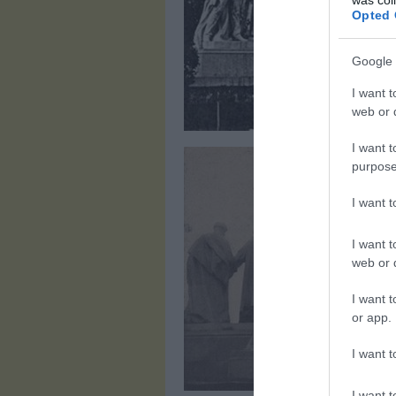
Opted 
Google 
I want t
web or d
I want t
purpose
I want 
I want t
web or d
I want t
or app.
I want t
I want t