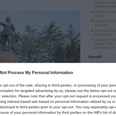
eleganciával k
őrületbe Kálmá
Stadion Viktor 
mögött
Új, engedélyze
utónevek
Ennél nincs mo
plakátkombó
Olajosok,rendőr
Sándor "Papa"
tanúvallomása
Szerzők
sHelf
(
profil
)
zero
(
profil
)
Not Process My Personal Information
eric
(
profil
)
laspalmas
(
profil
)
to opt-out of the sale, sharing to third parties, or processing of your per
Vendégblgr
(
profil
formation for targeted advertising by us, please use the below opt-out s
Rozsnyai Zsolt
(
pr
r selection. Please note that after your opt-out request is processed y
LCsilla16
(
profil
)
eing interest-based ads based on personal information utilized by us or
Egyéb
disclosed to third parties prior to your opt-out. You may separately opt-
losure of your personal information by third parties on the IAB’s list of