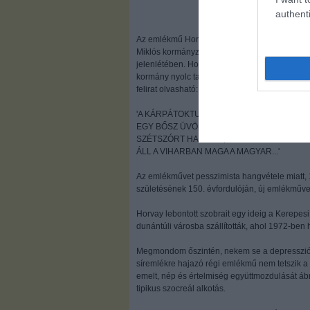
authenti
Az emlékmű Horvay János munkája, 1927. novem
Miklós kormányzó vezényletével. Az avatóbeszé
jelenlétében. Horvay alkotása Kossuth alakját
kormány nyolc tagja látható. Az emlékmű hátold
felirat olvasható:
'A KÁRPÁTOKTUL LE AZ AL-DUNÁIG
EGY BŐSZ ÜVÖLTÉS EGY VAD ZIVATAR!
SZÉTSZÓRT HAJÁVAL, VÉRES HOMLOKÁVA
ÁLL A VIHARBAN MAGA A MAGYAR...'
Az emlékművet pesszimista hangvétele miatt,
születésének 150. évfordulóján, új emlékművet 
Horvay lebontott szobrait egy ideig a Kerepe
dunántúli városba szállították, ahol 1972-ben hé
Megmondom őszintén, nekem se a depressziós
síremlékre hajazó régi emlékmű nem tetszik a
emelt, nép és értelmiség együttmozdulását áb
tipikus szocreál alkotás.