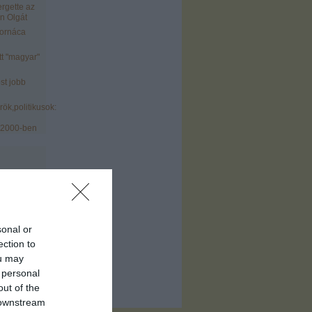
ergette az
n Olgát
tornáca
tt "magyar"
st jobb
ök,politikusok:
 2000-ben
sonal or
)
ection to
ofil
)
ou may
 personal
out of the
 downstream