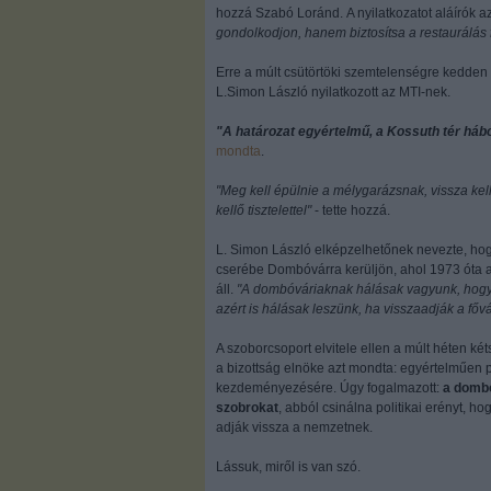
hozzá Szabó Loránd. A nyilatkozatot aláírók a
gondolkodjon, hanem biztosítsa a restaurálás 
Erre a múlt csütörtöki szemtelenségre kedden 
L.Simon László nyilatkozott az MTI-nek.
"A határozat egyértelmű, a Kossuth tér háború
mondta
.
"Meg kell épülnie a mélygarázsnak, vissza kell
kellő tisztelettel"
- tette hozzá.
L. Simon László elképzelhetőnek nevezte, hogy
cserébe Dombóvárra kerüljön, ahol 1973 óta a
áll.
"A dombóváriaknak hálásak vagyunk, hogy 
azért is hálásak leszünk, ha visszaadják a f
A szoborcsoport elvitele ellen a múlt héten két
a bizottság elnöke azt mondta: egyértelműen p
kezdeményezésére. Úgy fogalmazott:
a dombó
szobrokat
, abból csinálna politikai erényt, 
adják vissza a nemzetnek.
Lássuk, miről is van szó.