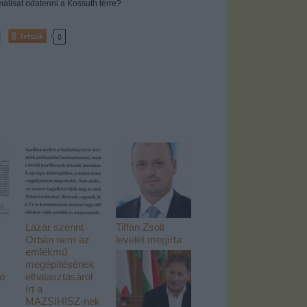
álisat odatenni a Kossuth térre?
Tetszik
0
Lázár szerint
Tiffán Zsolt
Orbán nem az
levelét megírta
emlékmű
megépítésének
tó
elhalasztásáról
írt a
MAZSIHISZ-nek