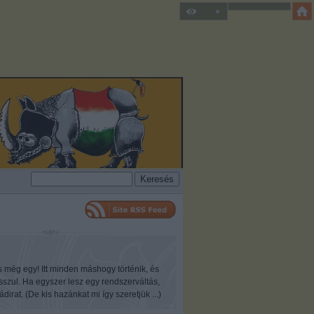
s még egy! Itt minden máshogy történik, és
osszul. Ha egyszer lesz egy rendszerváltás,
ádirat. (De kis hazánkat mi így szeretjük ...)