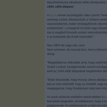
képzőművészeti alkotások méltó elhelyezése 
1944. előtti állapota
"
A
hg.hu
remek összefoglaló cikke szerint "Am
jelenlegi szobor áthelyezését, a Vértanú-emlé
valamelyikének, netán mindegyikének rekonstr
emlékművet – a meglévő öt mellé vagy helyet
ma is meglévő Kossuth-szobor rekonstrukciój
e az évtizedek óta őrzött szobroktól."
Nos, NER ide vagy oda, nem.
Nem szívesen, de muszáj lesz, mert a kéthar
dolog.
"Megdöbbenve értesültek arról, hogy ismét fel
Szabó Loránd. A polgármester szerint országg
teret az 1944 előtti állapotnak megfelelően állí
"Ebbe illeszkedik, hogy Horvay János alkotása
bár az nem eldöntött, hogy az eredetit, vagy e
megjegyezve, hogy hivatalosan még nem értesü
Az aradi vértanúk emlékére tartott október 6-
kulcsokat szegeztek, azt jelképezve, hogy a d
polgármester. Az aláírásokat és a fatörzset el