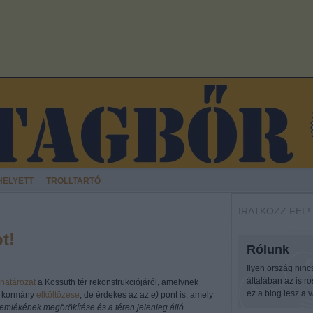
HELYETT
TROLLTARTÓ
IRATKOZZ FEL!
t!
Rólunk
Ilyen ország ninc
általában az is r
határozat
a Kossuth tér rekonstrukciójáról, amelynek
ez a blog lesz a v
a kormány
elköltözése
, de érdekes az az
e)
pont is, amely
 emlékének megörökítése és a téren jelenleg álló