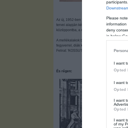
participants
Downstream 
Please note
Az új, 1952-ben felavatott Kossuth-szobor Kis
information 
tervei alapján készült, és a gondoktól gyötört á
deny consent
középpontba, a nép lelkes gyermekeitől közre
in below Go
A mellékalakok baloldalt: parasztasszony gyer
fegyverrel, diák karddal, csikós bő gatyában fe
Persona
Felirat: 'KOSSUTH'
I want t
Opted 
És régen:
I want t
Opted 
I want 
Advertis
Opted 
I want t
of my P
was col