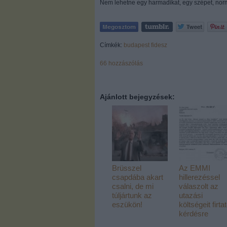
Nem lehetne egy harmadikat, egy szépet, norm
Címkék:
budapest
fidesz
66
hozzászólás
Ajánlott bejegyzések:
Brüsszel
Az EMMI
csapdába akart
hillerezéssel
csalni, de mi
válaszolt az
túljártunk az
utazási
eszükön!
költségeit firta
kérdésre