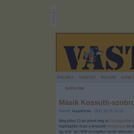
POLITIKA
KÖZÉLET
BULVÁR
KÁVÉ 
Szűrés lista
Másik Kossuth-szobro
laspalmas
Szerző:
- 2011.10.13. 11:15
Még július 13-án jelent meg az
Országgyűlési 
legdrágább része a tervezett
mélygarázs
, és 
így szól:
"az 1956-os tragikus sortűz áldozatai