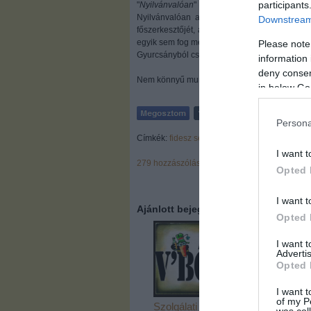
participants
"
Nyilvánvalóan
" ... ezzel az erővel azt is mon
Nyilvánvalóan az MSZP adja a miniszterelnö
Downstream 
főszerkesztőjét, a főpolgármester jelöltet, Gy
egyik sem fog megvalósulni.
Please note
Gyurcsányból csak annyira lesz KE, mint belől
information 
deny consent
Nem könnyű munka ez ...
in below Go
Persona
Címkék:
fidesz
selmeczi
I want t
279
hozzászólás
Opted 
I want t
Ajánlott bejegyzések:
Opted 
I want 
Advertis
Opted 
I want t
of my P
Szolgálati
A Nagy
was col