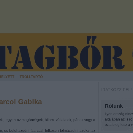
HELYETT
TROLLTARTÓ
IRATKOZZ FEL!
arcol Gabika
Rólunk
Ilyen ország ninc
általában az is r
k, legyen az magáncégek, állami vállalatok, pártok vagy a
ez a blog lesz a v
, és belehazudni faarccal, lelkesen tolmácsolni azokat az