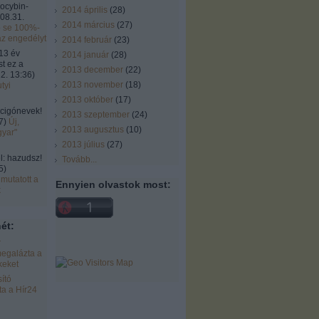
locybin-
2014 április
(
28
)
08.31.
2014 március
(
27
)
ó se 100%-
az engedélyt
2014 február
(
23
)
13 év
2014 január
(
28
)
st ez a
2013 december
(
22
)
2. 13:36
)
2013 november
(
18
)
tyi
2013 október
(
17
)
cigónevek!
2013 szeptember
(
24
)
7
)
Új,
2013 augusztus
(
10
)
gyar"
2013 július
(
27
)
 hazudsz!
Tovább
...
5
)
mutatott a
Ennyien olvastok most:
k
ét:
r
egalázta a
keket
ító
a a Hír24