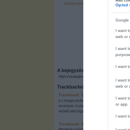
közlemény
Államosító
Opted 
lekommunistá
a Hír24
újságíróját
Google 
I want t
web or d
I want t
purpose
I want 
A bejegyzés trackback címe:
https://vastagbor.blog.hu/api/trackback/id/33
I want t
web or d
Trackbackek, pingbackek:
Trackback: Deficitesek udvarlása
20
I want t
p { margin-bottom: 0.21cm; }Költségvetési def
or app.
recesszió. A szokásos válasz: megszorítások.
vezető pénzügyi rendszeréből, államcs...
I want t
Trackback: A fagyi visszanyal
2011.1
I want t
Mindenki számára érthető egyszerre magyar, n