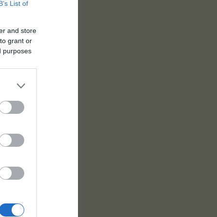
B’s List of
er and store
to grant or
ed purposes