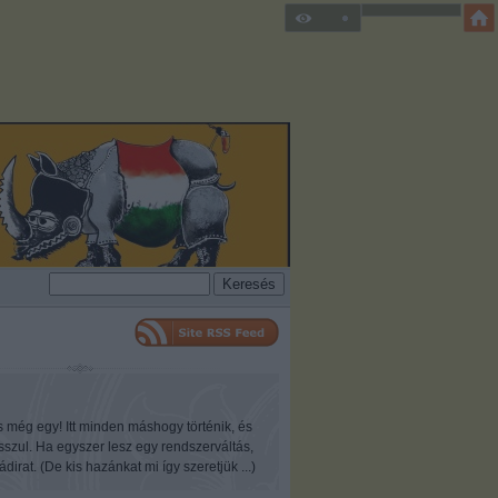
s még egy! Itt minden máshogy történik, és
osszul. Ha egyszer lesz egy rendszerváltás,
ádirat. (De kis hazánkat mi így szeretjük ...)