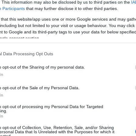
. This information may also be disclosed by us to third parties on the
IA
dhatta volna, hogy ezt olvasta ki reggel a kávézaccból.
k jelöltet, a legfőbb ügyészt, az ÁSZ elnökét, a Híradó
Participants
that may further disclose it to other third parties.
urcsányból meg KE jelölt lesz. Amit mit jelent? Semmit, mert
 that this website/app uses one or more Google services and may gath
ed szenátor.
including but not limited to your visit or usage behaviour. You may click 
 to Google and its third-party tags to use your data for below specifi
ogle consent section.
Tetszik
0
l Data Processing Opt Outs
o opt-out of the Sharing of my personal data.
In
o opt-out of the Sale of my Personal Data.
In
to opt-out of processing my Personal Data for Targeted
ing.
In
o opt-out of Collection, Use, Retention, Sale, and/or Sharing
ersonal Data that Is Unrelated with the Purposes for which it
Lázár szerint
Jobbik és az
lected.