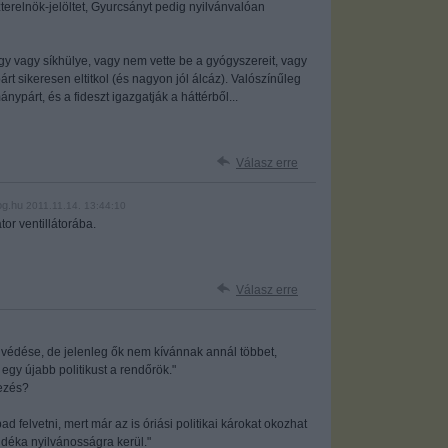
erelnök-jelöltet, Gyurcsányt pedig nyilvánvalóan
y vagy síkhülye, vagy nem vette be a gyógyszereit, vagy
árt sikeresen eltitkol (és nagyon jól álcáz). Valószínűleg
nypárt, és a fideszt igazgatják a háttérből...
Válasz erre
og.hu
2011.11.14. 13:44:10
or ventillátorába.
Válasz erre
védése, de jelenleg ők nem kívánnak annál többet,
egy újabb politikust a rendőrök."
jezés?
felvetni, mert már az is óriási politikai károkat okozhat
déka nyilvánosságra kerül."