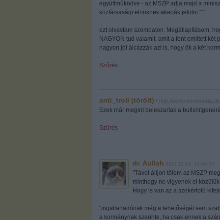
együttműködve - az MSZP adja majd a miniszt
köztársasági elnöknek akarják jelölni."""
ezt olvastam szombaton. Megállapításom, hog
NAGYON tud valamit, amit a fent említett két p
nagyon jól álcázzák azt is, hogy ők a két kormá
Szűrés
anti_troll (törölt)
·
http://senkinemmondja.bl
Ezek már megint beleszartak a bullshitgenerát
Szűrés
dr. Aullah
2011.11.14. 13:44:17
"Távol álljon tőlem az MSZP meg
minthogy ne vigyenek el közülük 
Hogy is van az a szekértoló kife
"ingatlanadónak még a lehetőségét sem szabad 
a kormánynak szerinte, ha csak ennek a szán