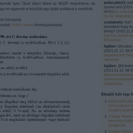
psilocybin33:
psi
karnák ilyet. Távol álljon tőlem az MSZP megvédése, de
spores.net/
(
2023.
gy ne vigyenek el közülük egy újabb politikust a rendőrök.
04:01
)
Ez a tároz
os, de megkapta 
das hazugság.
szobakutty:
Na? 
esztett
T/4662 számú
törvényjavaslatot:
távlatából hogy fe
dolog?
(
2022.11.2
Egy kis családi mu
Páváéknál
0gábor:
Mocskos 
(
2021.01.12. 08:3
engedélyzett "ma
utónevek
0gábor:
@KömKel:
(
2021.01.12. 08:3
Álközmunkásokat 
német tévésekne
Salgótarján
Elmúlt hét top h
Balog miniszte
iszonyatosan m
szegény gyere
A Nagy Államos
lekommunistázt
újságíróját
Schiffer hűvös