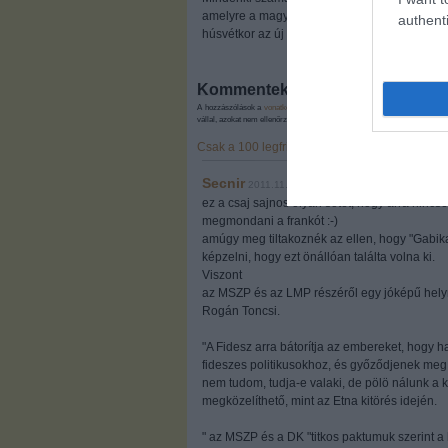
amelyre a magyarok nemzedékekkel későbbb i
authenti
húsvétkor az új alkotmányt, és amit Kerényi b
Kommentek:
A hozzászólások a
vonatkozó jogszabályok
értelmében felhasználói tart
vállal, azokat nem ellenőrzi. Kifogás esetén forduljon a blog szerkesztőjé
Csak a 100 legfrissebb kommentet szeretném l
Secnir
2011.11.14. 13:43:16
ez a csaj sajnos olyan sötét, hogy arra nincse
megmondani a frankót :-)
amúgy meg tiltakoznék az ellen, hogy "Gabik
képzelni, hogy ezt önállóan találta volna ki.
Viszont
az MSZP és az LMP részéről egy jóképű helyr
Rogán Toncsi.
"A Fidesz arra bátorítja az embereket, hogy h
fideszes politikusokhoz, és győződjenek meg a
nem tudom, tudja-e valaki, de pölö nálunk a k
megközelíthető, mint az Etna kitörés idején.
" az MSZP és a DK "titkos paktumuk szerint a