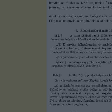
bravúrosan rátolva az MSZP-re, mintha ők a
jelenleg ők nem kívánnak annál többet, mintho
Az utolsó mondatba azért már befigyel egy or
Elég csak megnyitni a Rogán Antal által beterj