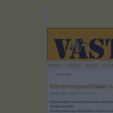
POLITIKA
KÖZÉLET
BULVÁR
KÁVÉ 
Szűrés lista
Rémhírterjesztőkkel h
zero
Szerző:
- 2011.11.14. 13:31
Nagy rajongói vagyunk mindenfajta szóvivőne
kormány szóvivői.
Kemény meló nap mint odaállni a kamerák elé