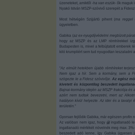
üzeneteket, amiktől -
ha van eszük
- ők maguk i
Nyakó István MSZP-szóvivő szerepét a Fideszné
Most hétvégén Szijjártó pihent (
ma reggel
ügyeletben.
Gabika (
az ex-nyugdíjvédelmi megbízott párat
hogy az MSZP és az LMP rémhírekkel izga
Budapesten is, mivel a felbújtatott emberek 
kiló krumpliért sem tud nyugodtan leszaladni a
"
Az elmúlt hetekben újabb rémhíreket terjes
Nem igaz a hír. Sem a kormány, sem a Fid
szögezte le a Fidesz szóvivője.
Az egész mög
kivetett és központilag beszedett ingatlana
Bajnai-kormány idején az MSZP frakciója és 
azért nem tudtak bevezetni, mert az Alkotm
hatályon kívül helyezte. Az idei és a tavaly
területén.
"
Gyorsan fejlődik Gabika, már egészen profin 
Az valóban nem igaz, hogy
új
ingatlanadó le
ingatlanadó mértékét növelnék meg max. 3%-
beszedett adó lenne, így Gabika ügyesen j