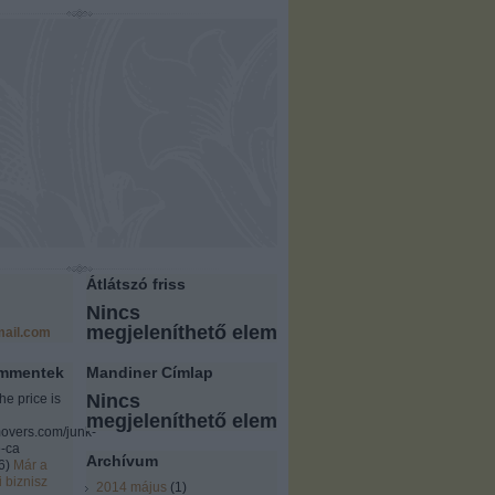
Átlátszó friss
Nincs
megjeleníthető elem
ail.com
ommentek
Mandiner Címlap
Nincs
the price is
megjeleníthető elem
overs.com/junk-
-ca
Archívum
6
)
Már a
i biznisz
2014 május
(
1
)