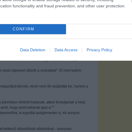
s büszkék lehetnek. - mondta az álamfő, amikor aláírta
cation functionality and fraud prevention, and other user protection.
ohócüg...
CONFIRM
alomnak minősülnek, értük a
szolgáltatás technikai
üzemeltetője semmilyen felelősséget nem
hez. Részletek a
Felhasználási feltételekben
és az
adatvédelmi tájékoztatóban
.
átni!
Data Deletion
Data Access
Privacy Policy
nek jelzők. Nem véletlen, hogy őt állították ki oda
a olyan ügyesen játszik a szavakkal". El nem tudom
eigazítást kérnék, mivel nem ők nyújtották be, hanem a
a bármilyen rémhírt hallanak, akkor forduljanak a helyi
rról, hogy amit hallanak igaz-e.""
épviselőnk, ki egyúttal polgármester is, kb annyira
 következő választások alkalmával - szorosan