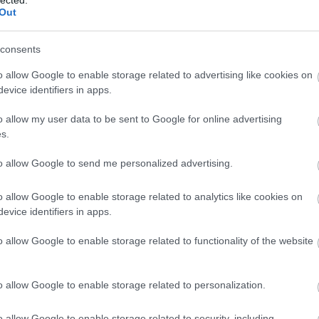
Orbán nem az
Európai Unió
Out
zta
emlékmű
megépítésének
elhalasztásáról
consents
írt a
MAZSIHISZ-nek
o allow Google to enable storage related to advertising like cookies on
evice identifiers in apps.
A korszak
o allow my user data to be sent to Google for online advertising
tárgya: A
Hátizsák
s.
to allow Google to send me personalized advertising.
78353
o allow Google to enable storage related to analytics like cookies on
evice identifiers in apps.
11.11.14. 20:41:42
o allow Google to enable storage related to functionality of the website
icit, államháztartási hiány és mindennek ellenére komoly
 A helyzet nyilván tényleg komoly – komor hírek a régió
o allow Google to enable storage related to personalization.
1.14. 19:08:09
o allow Google to enable storage related to security, including
emzeti, korszerű és európai alaptörvény született, olyan,