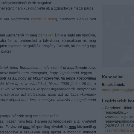
s kényelmetlenül érzik magukat.
l egy dinamikus duó vette át, a Szijjártó-Selmeczi páros.
 a Ma Reggelben
kezdte a hetet
), Selmeczi Gabika volt
lan karrierjéről
itt
) még
pénteken
állt ki a sajtó elé feldúlva,
tja fel az embereket a falvakban, városokban és még
lépten-nyomon megállítják szegény Gabikát, biztos még egy
 piacra.
ztenek főleg Budapesten, mely szerint
új ingatlanadó
lesz.
esz-frakció nem támogatja, hogy ingatlanadó legyen –
Kapcsolat
ött az áll, hogy az MSZP szeretné, ha lenne központilag
dó.
Nem új ez a szándékuk, hiszen 2009 június 29-én, a
Emailcímünk:
az SZDSZ szavaztak a központi ingatlanadóról, melyet csak
vastagborblog@gm
ánybíróság azt elutasította, majd azt az Orbán-kormány
i évhez képest nem lesz semmilyen változás az ingatlanadó
Legfrissebb k
Genricxs:
I think 
reasonable... -
nyomja. Nézzük meg ezt a bekezdést:
www.alonzojunkm
sz, hiszen nem lesz. Hanem az települések által kivetetett
removal-palmdale
(
2025.03.17. 23:4
ra. Ez viszont
nem
központilag kivetett és
nem
központilag
vasútfelújítás a tut
átszadozva a szavakkal még igazat is mondott, mindezt