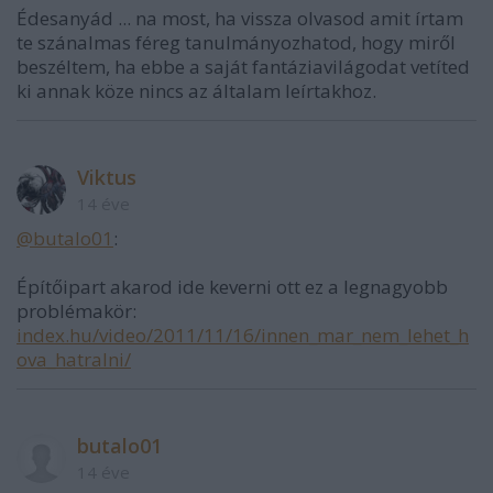
Édesanyád ... na most, ha vissza olvasod amit írtam
te szánalmas féreg tanulmányozhatod, hogy miről
beszéltem, ha ebbe a saját fantáziavilágodat vetíted
ki annak köze nincs az általam leírtakhoz.
Viktus
14 éve
@butalo01
:
Építőipart akarod ide keverni ott ez a legnagyobb
problémakör:
index.hu/video/2011/11/16/innen_mar_nem_lehet_h
ova_hatralni/
butalo01
14 éve