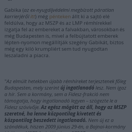
Gabika (
az ex-nyugdíjvédelmi megbízott páratlan
karrierjéről
itt
) még
pénteken
állt ki a sajtó elé
feldúlva, hogy az MSZP és az LMP rémhírekkel
izgatja fel az embereket a falvakban, városokban és
még Budapesten is, mivel a felbújtatott emberek
lépten-nyomon megállítják szegény Gabikát, biztos
még egy kiló krumpliért sem tud nyugodtan
leszaladni a piacra.
"
Az elmúlt hetekben újabb rémhíreket terjesztenek főleg
Budapesten, mely szerint
új ingatlanadó
lesz. Nem igaz
a hír. Sem a kormány, sem a Fidesz-frakció nem
támogatja, hogy ingatlanadó legyen – szögezte le a
Fidesz szóvivője.
Az egész mögött az áll, hogy az MSZP
szeretné, ha lenne központilag kivetett és
központilag beszedett ingatlanadó.
Nem új ez a
szándékuk, hiszen 2009 június 29-én, a Bajnai-kormány