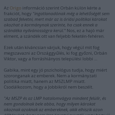
Az
Origo
információ szerint Orbán külön kérte a
frakciót, hogy
"ingatlanadónak még a lehetőségét sem
szabad felvetni, mert már az is óriási politikai károkat
okozhat a kormánynak szerinte, ha csak ennek a
szándéka nyilvánosságra kerül.
" Nos, ez a hajó már
elment, a szándék ott van feljebb feketén-fehéren.
Ezek után kíváncsian várjuk, hogy végül mit fog
megszavazni az Országgyűlés, ki fog győzni, Orbán
Viktor, vagy a forráshiányos települési lobbi ...
Gabika, mint egy jó pszichológus tudja, hogy miért
szoronganak az emberek. Nem a kormányzati
politika miatt, hanem az MSZLMP miatt.
Csodálkozom, hogy a Jobbikról nem beszélt.
"
Az MSZP és az LMP hatalomvágya mindent felülír, és
nem gondolnak bele abba, hogy milyen károkat
okoznak azoknak az embereknek, akik elhiszik azon