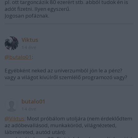
pl. ott targoncázik 80 ezerért stb. abból tudok én is
adót fizetni. Ilyen egyszerű.
Jogosan pofáznak.
Viktus
14 éve
@butalo01
:
Egyébként neked az univerzumból jön le a pénz?
vagy a világot kívülről szemlélő programozó vagy?
butalo01
14 éve
@Viktus
: Most próbálom utoljára (nem érdeklődtem
az adóbevallásod, munkaköröd, világnézeted,
lábméreted, autód után):