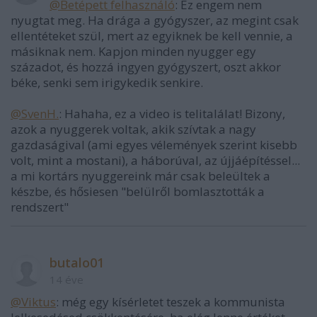
@Betépett felhasználó
: Ez engem nem
nyugtat meg. Ha drága a gyógyszer, az megint csak
ellentéteket szül, mert az egyiknek be kell vennie, a
másiknak nem. Kapjon minden nyugger egy
századot, és hozzá ingyen gyógyszert, oszt akkor
béke, senki sem irigykedik senkire.
@SvenH.
: Hahaha, ez a video is telitalálat! Bizony,
azok a nyuggerek voltak, akik szívtak a nagy
gazdaságival (ami egyes vélemények szerint kisebb
volt, mint a mostani), a háborúval, az újjáépítéssel...
a mi kortárs nyuggereink már csak beleültek a
készbe, és hősiesen "belülről bomlasztották a
rendszert"
butalo01
14 éve
@Viktus
: még egy kísérletet teszek a kommunista