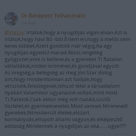
Dr.Betépett felhasználó
14 éve
@Viktus
: Irtátok,hogy a nyugdíjas vígan elvan.Azt is
írtátok,hogy havi 80 -ból.Értem én,hogy a melós sem
keres többet.Azért gondold már végig,ha egy
nyugdíjas egyedül marad.Rezsi,rengeteg
gyógyszer,enni is kellene,és a gyereket Ti fiatalon
vállaltátok,miden örömével,és gondjával együtt.
Az öregség,a betegség az meg jön.Szar dolog
ám,hogy mindenhonnan azt hallják,hogy
vérszívók,feleslegesek,lehúzó tétel a társadalom
nyakán.Valamikor ugyanazok voltak,mint most
Ti,fiatalok.Csak akkor még volt család,szülői
tisztelet,és gyermeknevelés.Most vannak félrenevelt
gyerekek,félresikerült életek,elszart
kormányzás,ellopott állami vagyon,és elképesztő
adósság.Mindennek a nyugdíjas az oka.......ugye???