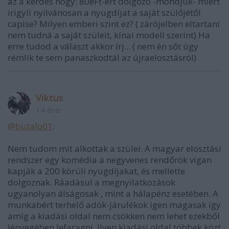
az a kérdés hogy: 80eFt-ért dolgozó -mondjuk- miért
irigyli nyilvánosan a nyugdíjat a saját szülőjétől
capise? Milyen emberi szint ez? ( zárójelben eltartani
nem tudná a saját szüleit, kínai modell szerint) Ha
erre tudod a választ akkor írj... ( nem én sőt úgy
rémlik te sem panaszkodtál az újraelosztásról)
Viktus
14 éve
@butalo01
:
Nem tudom mit alkottak a szülei. A magyar elosztási
rendszer egy komédia a negyvenes rendőrök vígan
kapják a 200 körüli nyugdíjakat, és mellette
dolgoznak. Ráadásul a megnyilatkozások
ugyanolyan álságosak , mint a hálapénz esetében. A
munkabért terhelő adók-járulékok igen magasak így
amíg a kiadási oldal nem csökken nem lehet ezekből
lényegében lefaragni. Ilyen kiadási oldal többek közt