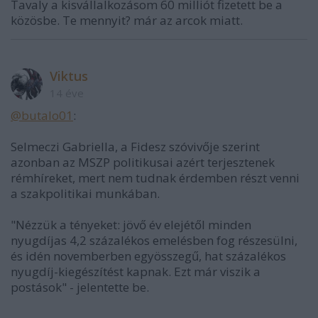
Tavaly a kisvállalkozásom 60 milliót fizetett be a
közösbe. Te mennyit? már az arcok miatt.
Viktus
14 éve
@butalo01
:
Selmeczi Gabriella, a Fidesz szóvivője szerint
azonban az MSZP politikusai azért terjesztenek
rémhíreket, mert nem tudnak érdemben részt venni
a szakpolitikai munkában.
"Nézzük a tényeket: jövő év elejétől minden
nyugdíjas 4,2 százalékos emelésben fog részesülni,
és idén novemberben egyösszegű, hat százalékos
nyugdíj-kiegészítést kapnak. Ezt már viszik a
postások" - jelentette be.