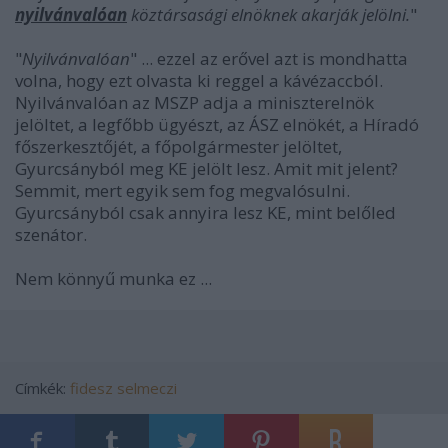
nyilvánvalóan
köztársasági elnöknek akarják jelölni.
"
"
Nyilvánvalóan
" ... ezzel az erővel azt is mondhatta
volna, hogy ezt olvasta ki reggel a kávézaccból.
Nyilvánvalóan az MSZP adja a miniszterelnök
jelöltet, a legfőbb ügyészt, az ÁSZ elnökét, a Híradó
főszerkesztőjét, a főpolgármester jelöltet,
Gyurcsányból meg KE jelölt lesz. Amit mit jelent?
Semmit, mert egyik sem fog megvalósulni.
Gyurcsányból csak annyira lesz KE, mint belőled
szenátor.
Nem könnyű munka ez ...
Címkék:
fidesz
selmeczi