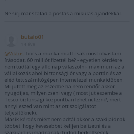
-
Ne sírj már szalad a postás a mikulás ajándékkal.
butalo01
14 éve
@Viktus
: bocs a munka miatt csak most olvastam
írásodat, 60 milliót fizettél be? - egyetlen kérdésre
nem tudtál egy álló nap válaszolni- maximum az a
vállalkozás ahol biztonsági őr vagy a portán és az
eléd tett számítógépen internetezel munkaidőben.
Mi jutott még az eszedbe ha nem rendőr akkor
nyugdíjas, milyen zseni vagy ( most jut eszembe a
Tesco biztonsági központban lehet netezni?, mert
annyi eszed van mint az ott szolgálatot
teljesítőknek).
Másik kérdés miért nem adtál akkor a szakijaidnak
többet, hogy kevesebbet kelljen befizetni és a
szakijaid is imádnának (tudod bérköltségek