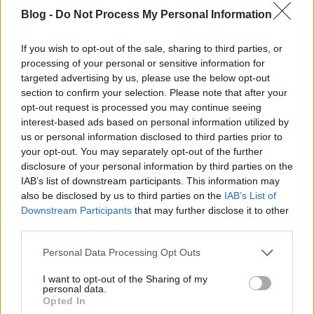
Blog -
Do Not Process My Personal Information
SvenH. (törölt)
14 éve
If you wish to opt-out of the sale, sharing to third parties, or
processing of your personal or sensitive information for
@bloggerman77
: leirtak sokszor amugy...
targeted advertising by us, please use the below opt-out
section to confirm your selection. Please note that after your
a mostani nyuggerek az elozo nyugger generacioval
opt-out request is processed you may continue seeing
nagyon kikurtak
interest-based ads based on personal information utilized by
www.youtube.com/watch?v=xDBaNZSP05k
us or personal information disclosed to third parties prior to
your opt-out. You may separately opt-out of the further
disclosure of your personal information by third parties on the
SvenH. (törölt)
IAB’s list of downstream participants. This information may
also be disclosed by us to third parties on the
IAB’s List of
14 éve
Downstream Participants
that may further disclose it to other
@Betépett felhasználó
: "Azért gondold már végig,ha
third parties.
egy nyugdíjas egyedül marad"
Please note that this website/app uses one or more Google
Personal Data Processing Opt Outs
services and may gather and store information including but
anyosnak lenge 120e, na most ha egyedul marad
not limited to your visit or usage behaviour. You may click to
I want to opt-out of the Sharing of my
lesz majd 200e...
personal data.
grant or deny consent to Google and its third-party tags to
sirjak most?
Opted In
use your data for below specified purposes in below Google