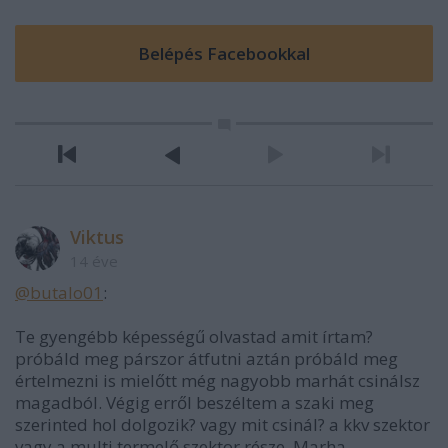
Viktus
14 éve
@butalo01
:
Te gyengébb képességű olvastad amit írtam?
próbáld meg párszor átfutni aztán próbáld meg
értelmezni is mielőtt még nagyobb marhát csinálsz
magadból. Végig erről beszéltem a szaki meg
szerinted hol dolgozik? vagy mit csinál? a kkv szektor
vagy a multi termelő szektor része. Marha.