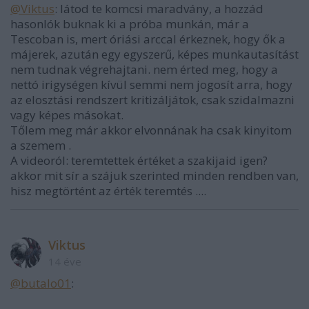
@Viktus
: látod te komcsi maradvány, a hozzád
hasonlók buknak ki a próba munkán, már a
Tescoban is, mert óriási arccal érkeznek, hogy ők a
májerek, azután egy egyszerű, képes munkautasítást
nem tudnak végrehajtani. nem érted meg, hogy a
nettó irigységen kívül semmi nem jogosít arra, hogy
az elosztási rendszert kritizáljátok, csak szidalmazni
vagy képes másokat.
Tőlem meg már akkor elvonnának ha csak kinyitom
a szemem .
A videoról: teremtettek értéket a szakijaid igen?
akkor mit sír a szájuk szerinted minden rendben van,
hisz megtörtént az érték teremtés ....
Viktus
14 éve
@butalo01
: