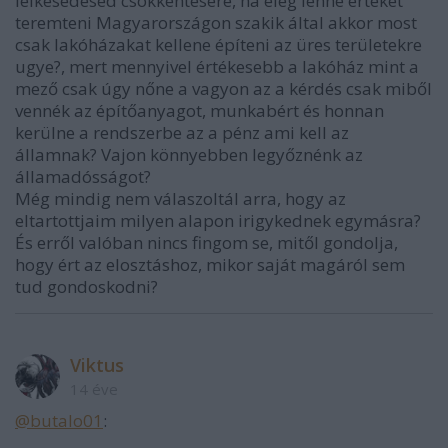
lelkesedésed csökkentésére, ha elég lenne értéket
teremteni Magyarországon szakik által akkor most
csak lakóházakat kellene építeni az üres területekre
ugye?, mert mennyivel értékesebb a lakóház mint a
mező csak úgy nőne a vagyon az a kérdés csak miből
vennék az építőanyagot, munkabért és honnan
kerülne a rendszerbe az a pénz ami kell az
államnak? Vajon könnyebben legyőznénk az
államadósságot?
Még mindig nem válaszoltál arra, hogy az
eltartottjaim milyen alapon irigykednek egymásra?
És erről valóban nincs fingom se, mitől gondolja,
hogy ért az elosztáshoz, mikor saját magáról sem
tud gondoskodni?
Viktus
14 éve
@butalo01
: