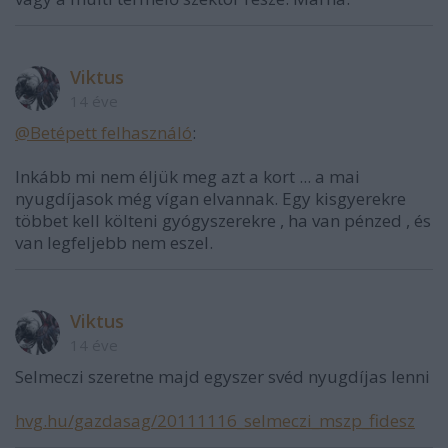
Viktus
14 éve
@Betépett felhasználó
:
Inkább mi nem éljük meg azt a kort ... a mai
nyugdíjasok még vígan elvannak. Egy kisgyerekre
többet kell költeni gyógyszerekre , ha van pénzed , és
van legfeljebb nem eszel.
Viktus
14 éve
Selmeczi szeretne majd egyszer svéd nyugdíjas lenni
hvg.hu/gazdasag/20111116_selmeczi_mszp_fidesz