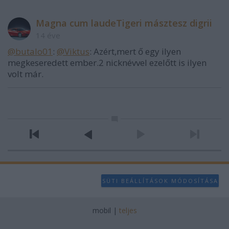
Magna cum laudeTigeri másztesz digrii
14 éve
@butalo01
:
@Viktus
: Azért,mert ő egy ilyen
megkeseredett ember.2 nicknévvel ezelőtt is ilyen
volt már.
SÜTI BEÁLLÍTÁSOK MÓDOSÍTÁSA
mobil
|
teljes