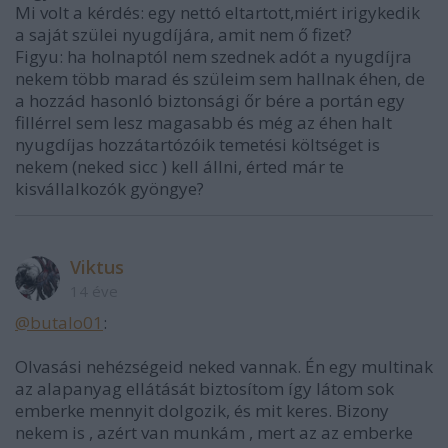
Mi volt a kérdés: egy nettó eltartott,miért irigykedik
a saját szülei nyugdíjára, amit nem ő fizet?
Figyu: ha holnaptól nem szednek adót a nyugdíjra
nekem több marad és szüleim sem hallnak éhen, de
a hozzád hasonló biztonsági őr bére a portán egy
fillérrel sem lesz magasabb és még az éhen halt
nyugdíjas hozzátartózóik temetési költséget is
nekem (neked sicc ) kell állni, érted már te
kisvállalkozók gyöngye?
Viktus
14 éve
@butalo01
:
Olvasási nehézségeid neked vannak. Én egy multinak
az alapanyag ellátását biztosítom így látom sok
emberke mennyit dolgozik, és mit keres. Bizony
nekem is , azért van munkám , mert az az emberke