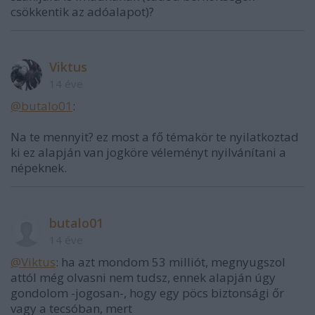
csökkentik az adóalapot)?
Viktus
14 éve
@butalo01
:
Na te mennyit? ez most a fő témakör te nyilatkoztad
ki ez alapján van jogköre véleményt nyilvánítani a
népeknek.
butalo01
14 éve
@Viktus
: ha azt mondom 53 milliót, megnyugszol
attól még olvasni nem tudsz, ennek alapján úgy
gondolom -jogosan-, hogy egy pöcs biztonsági őr
vagy a tecsóban, mert