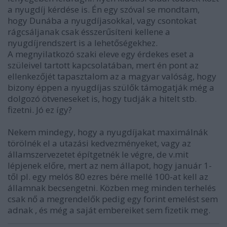
a nyugdíj kérdése is. Én egy szóval se mondtam,
hogy Dunába a nyugdíjasokkal, vagy csontokat
rágcsáljanak csak ésszerűsíteni kellene a
nyugdíjrendszert is a lehetőségekhez.
A megnyilatkozó szaki eleve egy érdekes eset a
szüleivel tartott kapcsolatában, mert én pont az
ellenkezőjét tapasztalom az a magyar valóság, hogy
bizony éppen a nyugdíjas szülők támogatják még a
dolgozó ötveneseket is, hogy tudják a hitelt stb.
fizetni. Jó ez így?
Nekem mindegy, hogy a nyugdíjakat maximálnák
törölnék el a utazási kedvezményeket, vagy az
államszervezetet építgetnék le végre, de v.mit
lépjenek előre, mert az nem állapot, hogy január 1-
től pl. egy melós 80 ezres bére mellé 100-at kell az
államnak becsengetni. Közben meg minden terhelés
csak nő a megrendelők pedig egy forint emelést sem
adnak , és még a saját embereiket sem fizetik meg.