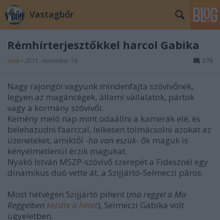
Vastagbőr
Rémhírterjesztőkkel harcol Gabika
zero
•
2011. november 14.
279
Nagy rajongói vagyunk mindenfajta szóvivőnek,
legyen az magáncégek, állami vállalatok, pártok
vagy a kormány szóvivői.
Kemény meló nap mint odaállni a kamerák elé, és
belehazudni faarccal, lelkesen tolmácsolni azokat az
üzeneteket, amiktől -
ha van eszük
- ők maguk is
kényelmetlenül érzik magukat.
Nyakó István MSZP-szóvivő szerepét a Fidesznél egy
dinamikus duó vette át, a Szijjártó-Selmeczi páros.
Most hétvégén Szijjártó pihent (
ma reggel a Ma
Reggelben
kezdte a hetet
), Selmeczi Gabika volt
ügyeletben.