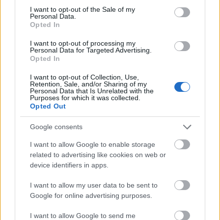
ja jelentenem ok be voltak fullosra jelentve es cca
consent section.
I want to opt-out of the Sale of my
annyi volt a fizujuk mint a nyugdijuk
Personal Data.
Opted In
I want to opt-out of processing my
butalo01
Personal Data for Targeted Advertising.
Opted In
14 éve
@Viktus
: leírtam már neked, hogy a szoci: májer a
I want to opt-out of Collection, Use,
Retention, Sale, and/or Sharing of my
szaki eltartja az országot -dumát, tartogasd a párt
Personal Data that Is Unrelated with the
kongresszusra, a melós elvállalja a munkát,
Purposes for which it was collected.
Opted Out
beárazza a képességeit, tudását; az ár amiről itt
beszélünk kevesebb mint az a pénz mennyiség amit
Google consents
az állam elvár egy polgárától adó stb. formában,
ezután ez a szaki idejön és osztja az észt kitől
I want to allow Google to enable storage
mennyit kell elvenni, pedig ő is a közösség
related to advertising like cookies on web or
eltartottja. Majd megérkezel te és egész nap hinted a
device identifiers in apps.
kommunista dumát (szó szerint), hogy a burzsoázia
jólétét a munkásosztály teremti meg, mert ő hozza
I want to allow my user data to be sent to
létre az értéket, csak az a probléma, hogy ilyen érték
Google for online advertising purposes.
az állam számára megfoghatatlan, azt (az államot) a
I want to allow Google to send me
befizetett adó tartja fenn jelenleg. Csakhogy az nem