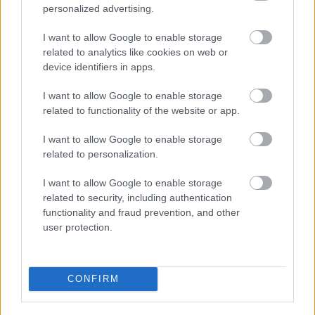
personalized advertising.
akarod megérteni, ha akár mekkora értéket is
állítasz elő ha nincs belőle adó az állam álla
I want to allow Google to enable storage
felkopik, ha kevesebbért dolgozol mint amennyit
related to analytics like cookies on web or
elvár tőled az állam azt valakinek helyetted be kell
device identifiers in apps.
fizetni, ezek után leírom még egyszer: eltartott ne
ossza az észt, hogy kitől mennyit vegyenek el, mert
I want to allow Google to enable storage
nem etikus (én személy szerint meg rühellek még 10
related to functionality of the website or app.
-et eltartani)
I want to allow Google to enable storage
related to personalization.
Viktus
I want to allow Google to enable storage
14 éve
related to security, including authentication
@Betépett felhasználó
:
functionality and fraud prevention, and other
user protection.
Mi mondta az az oka? az egész témakör arról szólt,
hogy ne legyen utazgatás meg legyen egy nyugdíj
maximum a bérekhez viszonyítva ... ennyi se több se
CONFIRM
kevesebb. A többi a fantáziavilágod.