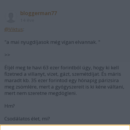
bloggerman77
14 éve
@Viktus
:
"a mai nyugdíjasok még vígan elvannak. "
>>
Éljél meg te havi 63 ezer forintból úgy, hogy ki kell
fizetned a villanyt, vizet, gázt, szemétdíjat. És máris
maradt kb. 35 ezer forintod egy hónapig párizsira
meg zsömlére, mert a gyógyszereit is ki kéne váltani,
mert nem szeretne megdögleni.
Hm?
Csodálatos élet, mi?