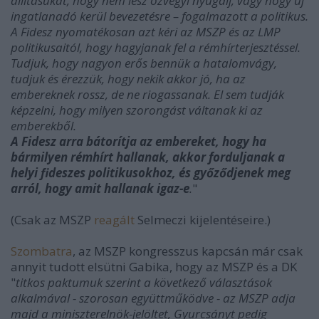
állításukat, hogy nem lesz özvegyi nyugdíj, vagy hogy új
ingatlanadó kerül bevezetésre – fogalmazott a politikus.
A Fidesz nyomatékosan azt kéri az MSZP és az LMP
politikusaitól, hogy hagyjanak fel a rémhírterjesztéssel.
Tudjuk, hogy nagyon erős bennük a hatalomvágy,
tudjuk és érezzük, hogy nekik akkor jó, ha az
embereknek rossz, de ne riogassanak. El sem tudják
képzelni, hogy milyen szorongást váltanak ki az
emberekből.
A Fidesz arra bátorítja az embereket, hogy ha
bármilyen rémhírt hallanak, akkor forduljanak a
helyi fideszes politikusokhoz, és győződjenek meg
arról, hogy amit hallanak igaz-e
.
"
(Csak az MSZP
reagált
Selmeczi kijelentéseire.)
Szombatra
, az MSZP kongresszus kapcsán már csak
annyit tudott elsütni Gabika, hogy az MSZP és a DK
"
titkos paktumuk szerint a következő választások
alkalmával - szorosan együttműködve - az MSZP adja
majd a miniszterelnök-jelöltet, Gyurcsányt pedig