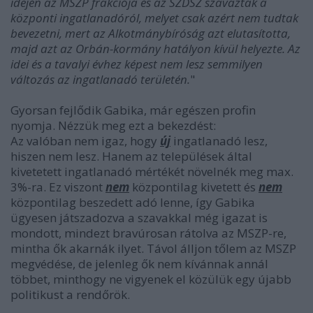
idején az MSZP frakciója és az SZDSZ szavaztak a
központi ingatlanadóról, melyet csak azért nem tudtak
bevezetni, mert az Alkotmánybíróság azt elutasította,
majd azt az Orbán-kormány hatályon kívül helyezte. Az
idei és a tavalyi évhez képest nem lesz semmilyen
változás az ingatlanadó területén.
"
Gyorsan fejlődik Gabika, már egészen profin
nyomja. Nézzük meg ezt a bekezdést:
Az valóban nem igaz, hogy
új
ingatlanadó lesz,
hiszen nem lesz. Hanem az települések által
kivetetett ingatlanadó mértékét növelnék meg max.
3%-ra. Ez viszont
nem
központilag kivetett és
nem
központilag beszedett adó lenne, így Gabika
ügyesen játszadozva a szavakkal még igazat is
mondott, mindezt bravúrosan rátolva az MSZP-re,
mintha ők akarnák ilyet. Távol álljon tőlem az MSZP
megvédése, de jelenleg ők nem kívánnak annál
többet, minthogy ne vigyenek el közülük egy újabb
politikust a rendőrök.