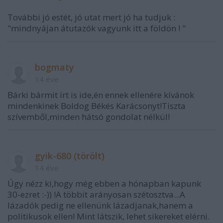
További jó estét, jó utat mert jó ha tudjuk :
"mindnyájan átutazók vagyunk itt a földön ! "
bogmaty
14 éve
Bárki bármit írt is ide,én ennek ellenére kívánok
mindenkinek Boldog Békés Karácsonyt!Tiszta
szívemből,minden hátsó gondolat nélkül!
gyik-680 (törölt)
14 éve
Úgy nézz ki,hogy még ebben a hónapban kapunk
30-ezret :-)) !A többit arányosan szétosztva...A
lázadók pedig ne ellenünk lázadjanak,hanem a
politikusok ellen! Mint látszik, lehet sikereket elérni.