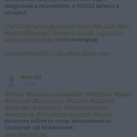
dolgozónak a részesedését. A VDSZSZ befejezi a
sztrájkot.
img10.hvg.hu/image.aspx?id=16ae14a6-33df-4437-
b9a3-b0ffbb99ae77&view=0fc69b48-142b-451f-
a104-52942517ed67
öröm-boldogság
hvg.hu/itthon/20111130_orban_gasko_mav
kela-bá
14 éve
@Viktus
:
@vigyázzonnanmajdén
:
@bogmaty
:
@sááá
:
@Horizont
:
@Dirty Harry
:
@Sitti24
:
@lbs0420
:
@gyik-680
:
@diotoro10
:
@Ásó[Mosó]maci
:
@kennyking
:
@kifordított nagyanyó
:
@Secnir
:
Karácsony előttre és utána, Vasutasoknak és
Utasoknak ,sőt Mindenkinek :
www.eberiseg.hu