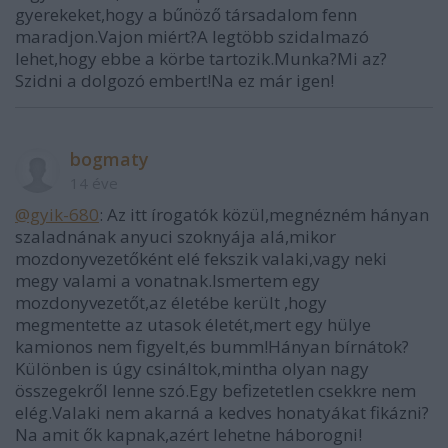
gyerekeket,hogy a bűnöző társadalom fenn
maradjon.Vajon miért?A legtöbb szidalmazó
lehet,hogy ebbe a körbe tartozik.Munka?Mi az?
Szidni a dolgozó embert!Na ez már igen!
bogmaty
14 éve
@gyik-680
: Az itt írogatók közül,megnézném hányan
szaladnának anyuci szoknyája alá,mikor
mozdonyvezetőként elé fekszik valaki,vagy neki
megy valami a vonatnak.Ismertem egy
mozdonyvezetőt,az életébe került ,hogy
megmentette az utasok életét,mert egy hülye
kamionos nem figyelt,és bumm!Hányan bírnátok?
Különben is úgy csináltok,mintha olyan nagy
összegekről lenne szó.Egy befizetetlen csekkre nem
elég.Valaki nem akarná a kedves honatyákat fikázni?
Na amit ők kapnak,azért lehetne háborogni!