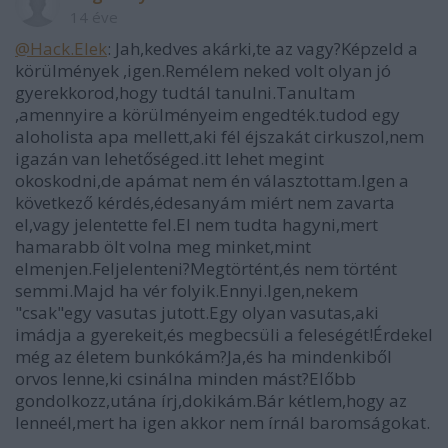
14 éve
@Hack.Elek
: Jah,kedves akárki,te az vagy?Képzeld a
körülmények ,igen.Remélem neked volt olyan jó
gyerekkorod,hogy tudtál tanulni.Tanultam
,amennyire a körülményeim engedték.tudod egy
aloholista apa mellett,aki fél éjszakát cirkuszol,nem
igazán van lehetőséged.itt lehet megint
okoskodni,de apámat nem én választottam.Igen a
következő kérdés,édesanyám miért nem zavarta
el,vagy jelentette fel.El nem tudta hagyni,mert
hamarabb ölt volna meg minket,mint
elmenjen.Feljelenteni?Megtörtént,és nem történt
semmi.Majd ha vér folyik.Ennyi.Igen,nekem
"csak"egy vasutas jutott.Egy olyan vasutas,aki
imádja a gyerekeit,és megbecsüli a feleségét!Érdekel
még az életem bunkókám?Ja,és ha mindenkiből
orvos lenne,ki csinálna minden mást?Előbb
gondolkozz,utána írj,dokikám.Bár kétlem,hogy az
lenneél,mert ha igen akkor nem írnál baromságokat.