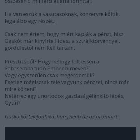
összesen 5 milliárd állami forinttal.
Ha van eszük a vasutasoknak, konzervre költik,
legalább egy részét...
Csak nem értem, hogy miért kapják a pénzt, hisz
Gaskót már kinyírta Fidesz a sztrájktörvénnyel,
gördüléstől nem kell tartani.
Presztízsből? Hogy nehogy folt essen a
Sohasemhazudó Ember hírnevén?
Vagy egyszerűen csak megérdemlik?
Esetleg mégiscsak tele vagyunk pénzzel, nincs már
mire költeni?
Netán ez egy unortodox gazdaságélénkítő lépés,
Gyuri?
Gaskó körtelefonhívásban jelenti be az örömhírt: