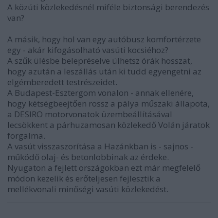
A közúti közlekedésnél miféle biztonsági berendezés
van?
A másik, hogy hol van egy autóbusz komfortérzete
egy - akár kifogásolható vasúti kocsiéhoz?
A szűk ülésbe belepréselve ülhetsz órák hosszat,
hogy azután a leszállás után ki tudd egyengetni az
elgémberedett testrészeidet.
A Budapest-Esztergom vonalon - annak ellenére,
hogy kétségbeejtően rossz a pálya műszaki állapota,
a DESIRO motorvonatok üzembeállításával
lecsökkent a párhuzamosan közlekedő Volán járatok
forgalma.
A vasút visszaszorítása a Hazánkban is - sajnos -
működő olaj- és betonlobbinak az érdeke.
Nyugaton a fejlett országokban ezt már megfelelő
módon kezelik és erőteljesen fejlesztik a
mellékvonali minőségi vasúti közlekedést.