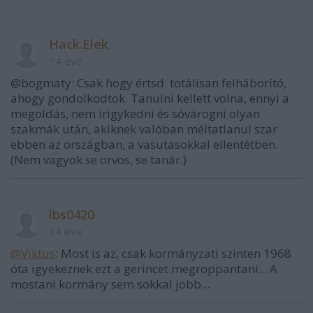
Hack.Elek
14 éve
@bogmaty: Csak hogy értsd: totálisan felháborító,
ahogy gondolkodtok. Tanulni kellett volna, ennyi a
megoldás, nem irigykedni és sóvárogni olyan
szakmák után, akiknek valóban méltatlanul szar
ebben az országban, a vasutasokkal ellentétben.
(Nem vagyok se orvos, se tanár.)
lbs0420
14 éve
@Viktus
: Most is az, csak kormányzati szinten 1968
óta igyekeznek ezt a gerincet megroppantani... A
mostani kormány sem sokkal jobb...