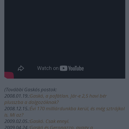
(További Gaskós postok:
2008.01.19.:
Gaskó, a pofátlan. Jár-e 2,5 havi bér
plusszba a dolgozóknak?
2008.12.15.:
Évi 170 milliárdunkba kerül, és még sztrájkol
is. Mi az?
2009.02.05.:
Gaskó. Csak ennyi.
2009.04.24.:
Gaskó és Geronazzo, avagy a