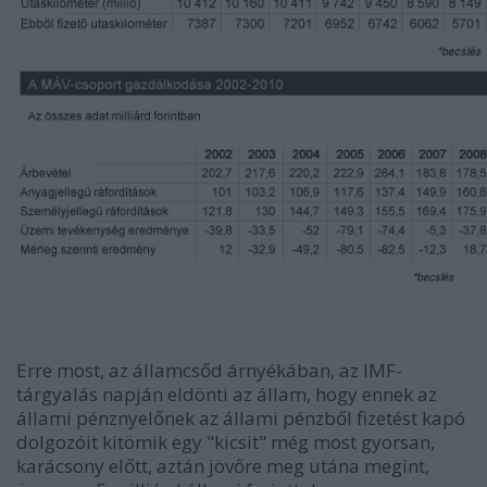
Erre most, az államcsőd árnyékában, az IMF-
tárgyalás napján eldönti az állam, hogy ennek az
állami pénznyelőnek az állami pénzből fizetést kapó
dolgozóit kitömik egy "kicsit" még most gyorsan,
karácsony előtt, aztán jövőre meg utána megint,