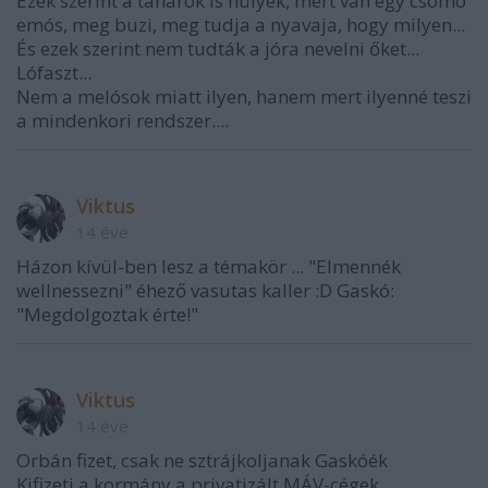
Ezek szerint a tanárok is hülyék, mert van egy csomó
emós, meg buzi, meg tudja a nyavaja, hogy milyen...
És ezek szerint nem tudták a jóra nevelni őket...
Lófaszt...
Nem a melósok miatt ilyen, hanem mert ilyenné teszi
a mindenkori rendszer....
Viktus
14 éve
Házon kívül-ben lesz a témakör ... "Elmennék
wellnessezni" éhező vasutas kaller :D Gaskó:
"Megdolgoztak érte!"
Viktus
14 éve
Orbán fizet, csak ne sztrájkoljanak Gaskóék
Kifizeti a kormány a privatizált MÁV-cégek