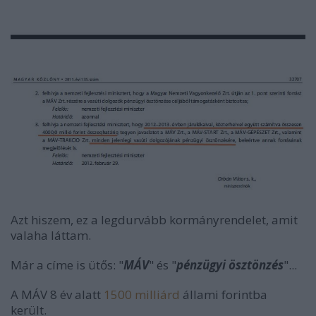
Azt hiszem, ez a legdurvább kormányrendelet, amit
valaha láttam.
Már a címe is ütős: "
MÁV
" és "
pénzügyi ösztönzés
"...
A MÁV 8 év alatt
1500 milliárd
állami forintba
került.