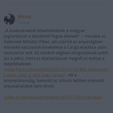
Viktus
14 éve
„A szakszervezet követelésének a magyar
jogrendszer a kezdettől fogva ellenált" – mondta az
Indexnek Mihályi Péter, aki szerint az anyacégben
maradó vasutasok követelése a Cargo eladása után
nonszensz volt. Az eladott cégben dolgozóknak azért
jár a pénz, mert az átalakítással megnő az esélye a
leépítéseknek
index.hu/gazdasag/blog/2010/10/12/460_dolgozoto
l_valik_meg_a_volt_mav_cargo/
, nő a
bizonytalanság, hasonló az állami kézben maradó
anyavállalatot nem érinti.
index.hu/gazdasag/magyar/2011/12/01/vasutas/