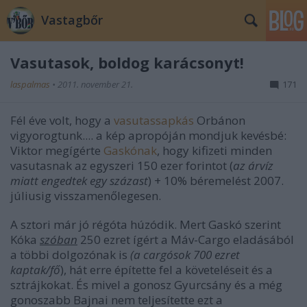
Vastagbőr
Vasutasok, boldog karácsonyt!
laspalmas
•
2011. november 21.
171
Fél éve volt, hogy a
vasutassapkás
Orbánon
vigyorogtunk.... a kép apropóján mondjuk kevésbé:
Viktor megígérte
Gaskónak
, hogy kifizeti minden
vasutasnak az egyszeri 150 ezer forintot (
az árvíz
miatt engedtek egy százast
) + 10% béremelést 2007.
júliusig visszamenőlegesen.
A sztori már jó régóta húzódik. Mert Gaskó szerint
Kóka
szóban
250 ezret ígért a Máv-Cargo eladásából
a többi dolgozónak is
(a cargósok 700 ezret
kaptak/fő
), hát erre építette fel a követeléseit és a
sztrájkokat. És mivel a gonosz Gyurcsány és a még
gonoszabb Bajnai nem teljesítette ezt a