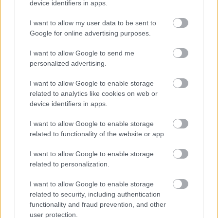
device identifiers in apps.
össze ezeket az adatokat hogy 200-300 ezer ft a
fizunk, nekem őszintén: 160 ezer ft/ hó, ez lehet több
I want to allow my user data to be sent to
mint az átlag, de jó ha tudják, hogy igen
Google for online advertising purposes.
felelősségteljes. Nincs ünnep, hétvége, folyton jönni
kell, egy hónapban 16-22 napot dolgozni. A
I want to allow Google to send me
szakszervezetek már semmit sem érnek nállunk,
personalized advertising.
lehet menni demonstrálni meg tüntetni, de sztrájk?,
az már nem lehet (az idén megválasztott törvény
I want to allow Google to enable storage
alapján), folyamatos ellenőrzések, digitális
related to analytics like cookies on web or
device identifiers in apps.
alkoholszonda, folyamatos stressz, ja és a legjobb
időszakos orvosi alkalmassági 2-3 évente és elég egy
I want to allow Google to enable storage
kis eltérés és mehetsz az utcára kukázni! 3 évente
related to functionality of the website or app.
időszakos vizsgák, hogy el ne felejtsük a
tudásanyagot! Ha ott meghasalsz 2 pótvizsga és ha
I want to allow Google to enable storage
nem megy csáó!! Lehet fikázni a vasutat, de ha nem
related to personalization.
vagy benne, nem ott dolgozol, nem benne élsz akkor
ne írj ilyesmit, hogy hú de jó nekik szarrá keresik
I want to allow Google to enable storage
magukat! Mert nem igaz, vannak kivételek, vannak
related to security, including authentication
olyanok akik kicsit életrevalóbbak és talpraesettek
functionality and fraud prevention, and other
és van mellékállás ilyesmi, de a többség nem olyan
user protection.