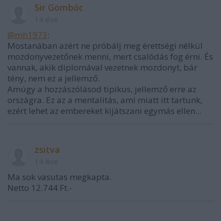
Sir Gombóc
14 éve
@mh1973
:
Mostanában azért ne próbálj meg érettségi nélkül
mozdonyvezetőnek menni, mert csalódás fog érni. És
vannak, akik diplomával vezetnek mozdonyt, bár
tény, nem ez a jellemző.
Amúgy a hozzászólásod tipikus, jellemző erre az
országra. Ez az a mentalitás, ami miatt itt tartunk,
ezért lehet az embereket kijátszani egymás ellen...
zsitva
14 éve
Ma sok vasutas megkapta.
Netto 12.744 Ft.-