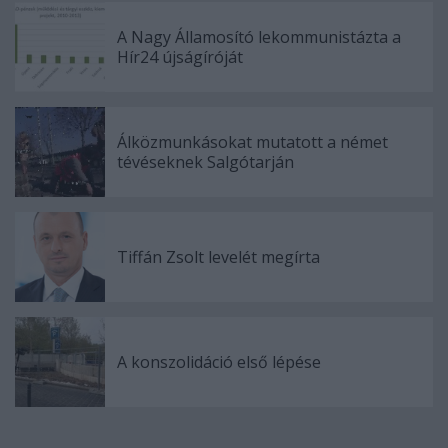
A Nagy Államosító lekommunistázta a
Hír24 újságíróját
Álközmunkásokat mutatott a német
tévéseknek Salgótarján
Tiffán Zsolt levelét megírta
A konszolidáció első lépése