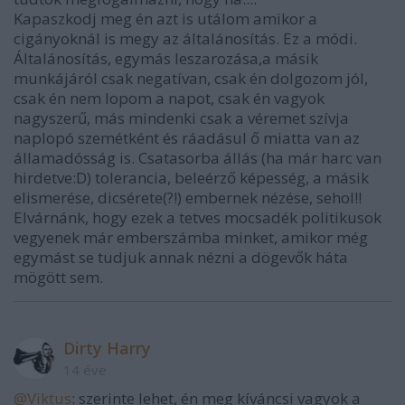
Kapaszkodj meg én azt is utálom amikor a
cigányoknál is megy az általánosítás. Ez a módi.
Általánosítás, egymás leszarozása,a másik
munkájáról csak negatívan, csak én dolgozom jól,
csak én nem lopom a napot, csak én vagyok
nagyszerű, más mindenki csak a véremet szívja
naplopó szemétként és ráadásul ő miatta van az
államadósság is. Csatasorba állás (ha már harc van
hirdetve:D) tolerancia, beleérző képesség, a másik
elismerése, dicsérete(?!) embernek nézése, sehol!!
Elvárnánk, hogy ezek a tetves mocsadék politikusok
vegyenek már emberszámba minket, amikor még
egymást se tudjuk annak nézni a dögevők háta
mögött sem.
Dirty Harry
14 éve
@Viktus
: szerinte lehet, én meg kíváncsi vagyok a