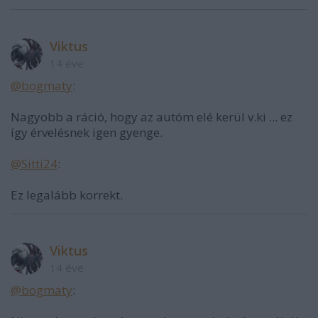
Viktus
14 éve
@bogmaty
:
Nagyobb a ráció, hogy az autóm elé kerül v.ki ... ez
így érvelésnek igen gyenge.
@Sitti24
:
Ez legalább korrekt.
Viktus
14 éve
@bogmaty
: