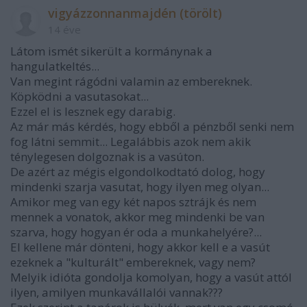
vigyázzonnanmajdén (törölt)
14 éve
Látom ismét sikerült a kormánynak a
hangulatkeltés...
Van megint rágódni valamin az embereknek.
Köpködni a vasutasokat...
Ezzel el is lesznek egy darabig.
Az már más kérdés, hogy ebből a pénzből senki nem
fog látni semmit... Legalábbis azok nem akik
ténylegesen dolgoznak is a vasúton.
De azért az mégis elgondolkodtató dolog, hogy
mindenki szarja vasutat, hogy ilyen meg olyan...
Amikor meg van egy két napos sztrájk és nem
mennek a vonatok, akkor meg mindenki be van
szarva, hogy hogyan ér oda a munkahelyére?...
El kellene már dönteni, hogy akkor kell e a vasút
ezeknek a "kulturált" embereknek, vagy nem?
Melyik idióta gondolja komolyan, hogy a vasút attól
ilyen, amilyen munkavállalói vannak???