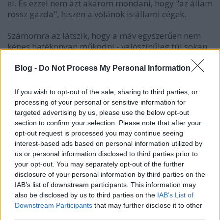
el. És ezzel nem azt akarom mondani, hogy "az állam
rossz gazda", hiszen a volánok is állami cégek.
Számomra az látszik, hogy a máv egyszerűen nem
képes hatékonyan működni - valószínűleg túl sokan
élnek túl jól abból, hogy szétlopják (az ejtőernyősök
és a felső vezetés mellett ideértve a főállású
Blog -
Do Not Process My Personal Information
sztrájkszervezőket [az milyen már, hogy a cég azért
fizet embereket, hogy növeljék a bérjellegű
If you wish to opt-out of the sale, sharing to third parties, or
kiadásait???], de a munkaidőben fusizókat, piti
processing of your personal or sensitive information for
gázolajtolvajokat is), a többi meg képtelen ezeket
targeted advertising by us, please use the below opt-out
leküzdeni, pedig szerintem a megfelelő emberek
section to confirm your selection. Please note that after your
egy-egy rejtett kamerával vagy fénymásolóval igen
opt-out request is processed you may continue seeing
izgalmasakat tudnának szivárogtatni.
interest-based ads based on personal information utilized by
us or personal information disclosed to third parties prior to
your opt-out. You may separately opt-out of the further
disclosure of your personal information by third parties on the
14 éve
IAB’s list of downstream participants. This information may
also be disclosed by us to third parties on the
IAB’s List of
@zero és ez milyen:
Downstream Participants
that may further disclose it to other
www.origo.hu/itthon/20111122-orban-levele-a-
third parties.