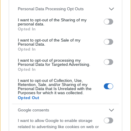
nyugdijasoknak-a-kormany-garantalja-a-nyugdijak-
ertekallosagat.html
Please note that this website/app uses one or more Google
Personal Data Processing Opt Outs
services and may gather and store information including but
not limited to your visit or usage behaviour. You may click to
I want to opt-out of the Sharing of my
personal data.
grant or deny consent to Google and its third-party tags to
Opted In
14 éve
use your data for below specified purposes in below Google
consent section.
@zero és ez milyen:
I want to opt-out of the Sale of my
Personal Data.
www.origo.hu/itthon/20111122-orban-levele-a-
Opted In
nyugdijasoknak-a-kormany-garantalja-a-nyugdijak-
ertekallosagat.html
I want to opt-out of processing my
Personal Data for Targeted Advertising.
Opted In
I want to opt-out of Collection, Use,
Sitti24
Retention, Sale, and/or Sharing of my
14 éve
Personal Data that Is Unrelated with the
Purposes for which it was collected.
Tisztelt mindenki!
Opted Out
Mozdonyvezető vagyok. Még pályakezdő, de
Google consents
szeretem a munkám. Nem tudom miért ilyen irigyek
I want to allow Google to enable storage
az emberek, de nyugi nem lesz itt kifizetve semmi
related to advertising like cookies on web or
(megoldják okosba majd). Nem tudom ki hol szedte