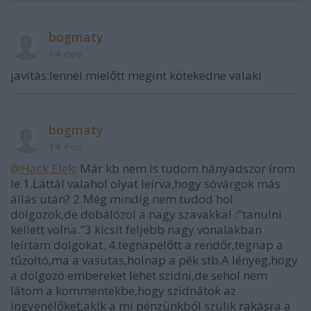
bogmaty
14 éve
javítás:lennél.mielőtt megint kötekedne valaki
bogmaty
14 éve
@Hack.Elek
: Már kb nem is tudom hányadszor írom
le.1.Láttál valahol olyat leírva,hogy sóvárgok más
állás után? 2.Még mindíg nem tudod hol
dolgozok,de dobálózol a nagy szavakkal :"tanulni
kellett volna."3 kicsit feljebb nagy vonalakban
leírtam dolgokat. 4.tegnapelőtt a rendőr,tegnap a
tűzoltó,ma a vasutas,holnap a pék stb.A lényeg,hogy
a dolgozó embereket lehet szidni,de sehol nem
látom a kommentekbe,hogy szidnátok az
ingyenélőket,akik a mi pénzünkből szülik rakásra a