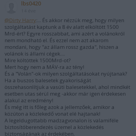
lbs0420
14 éve
@Dirty Harry
:... És akkor nézzük meg, hogy milyen
szolgáltatást kaptunk a 8 év alatt elköltött 1500
Mrd-ért? Egyre rosszabbat, ami azért a volánokról
nem mondható el. És ezzel nem azt akarom
mondani, hogy "az állam rossz gazda", hiszen a
volánok is állami cégek....
Mire költöttek 1500Mrd-ot?
Mert hogy nem a MÁV-ra az tény!
És a "Volán"-ok milyen szolgáltatásokat nyújtanak?
Ha a buszos balesetek gyakoriságát
összehasonlítjuk a vasúti balesetekkel, ahol mindkét
esetben utas sérül meg -akkor már igen érdekesen
alakul az eredmény!
És még itt is főleg azok a jellemzőek, amikor a
közúton a közlekedő vonat elé hajtanak!
A legeldugottabb madzagvonalon is valamiféle
biztosítóberendezés üzemel a közlekedés
biztonságának az érdekében.