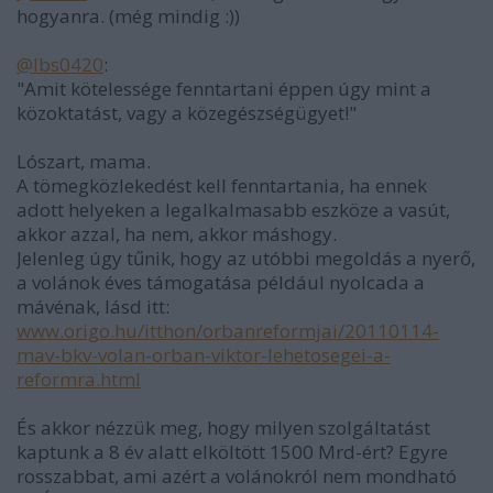
hogyanra. (még mindig :))
@lbs0420
:
"Amit kötelessége fenntartani éppen úgy mint a
közoktatást, vagy a közegészségügyet!"
Lószart, mama.
A tömegközlekedést kell fenntartania, ha ennek
adott helyeken a legalkalmasabb eszköze a vasút,
akkor azzal, ha nem, akkor máshogy.
Jelenleg úgy tűnik, hogy az utóbbi megoldás a nyerő,
a volánok éves támogatása például nyolcada a
mávénak, lásd itt:
www.origo.hu/itthon/orbanreformjai/20110114-
mav-bkv-volan-orban-viktor-lehetosegei-a-
reformra.html
És akkor nézzük meg, hogy milyen szolgáltatást
kaptunk a 8 év alatt elköltött 1500 Mrd-ért? Egyre
rosszabbat, ami azért a volánokról nem mondható