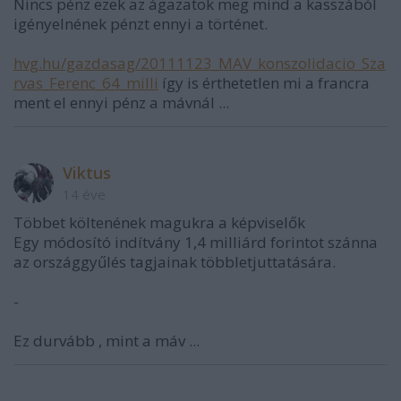
Nincs pénz ezek az ágazatok meg mind a kasszából
igényelnének pénzt ennyi a történet.
hvg.hu/gazdasag/20111123_MAV_konszolidacio_Sza
rvas_Ferenc_64_milli
így is érthetetlen mi a francra
ment el ennyi pénz a mávnál ...
Viktus
14 éve
Többet költenének magukra a képviselők
Egy módosító indítvány 1,4 milliárd forintot szánna
az országgyűlés tagjainak többletjuttatására.
-
Ez durvább , mint a máv ...