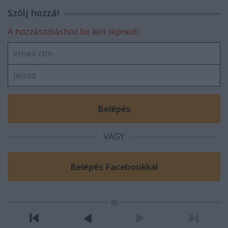
Szólj hozzá!
A hozzászóláshoz be kell lépned!
VAGY